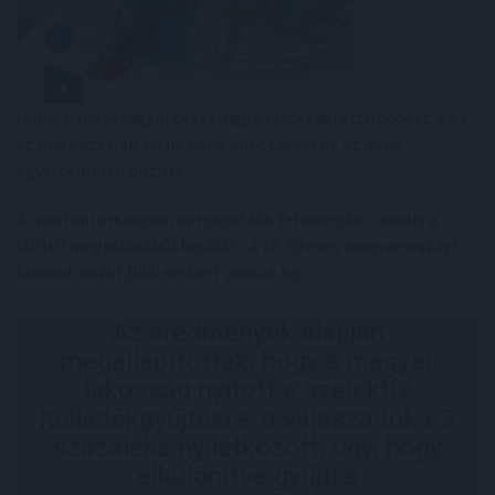
fenntarthatósággal összefüggő lakossági attitűdöket, és a
számok azt mutatják, bár a változás lassú, az irány
egyértelműen pozitív.
A mostani országos reprezentatív felmérésbe - amely a
MOHU megbízásából készült - a 18-69 éves magyarországi
lakosok közül 1000 embert vontak be.
Az eredmények alapján
megállapították, hogy a magyar
lakosság nyitott a szelektív
hulladékgyűjtésre: a válaszadók 63
százaléka nyilatkozott, úgy, hogy
elkülönítve gyűjti a