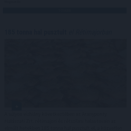
Megosztás:
TOVÁBB
185 tonna hal pusztult
el Rétimajorban
A súlyos vízhiány következtében az Aranyponty
Halászati Zrt. rétimajori és rétszilasi halastavain az
elmúlt hetekben 185 tonna hal pusztult el, a közvetlen