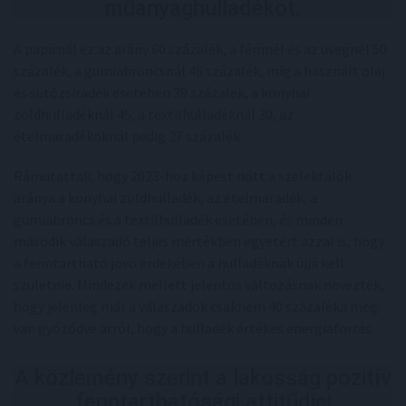
műanyaghulladékot.
A papírnál ez az arány 60 százalék, a fémnél és az üvegnél 50
százalék, a gumiabroncsnál 46 százalék, míg a használt olaj
és sütőzsiradék esetében 39 százalék, a konyhai
zöldhulladéknál 45, a textilhulladéknál 30, az
ételmaradékoknál pedig 27 százalék.
Rámutattak, hogy 2023-hoz képest nőtt a szelektálók
aránya a konyhai zöldhulladék, az ételmaradék, a
gumiabroncs és a textilhulladék esetében, és minden
második válaszadó teljes mértékben egyetért azzal is, hogy
a fenntartható jövő érdekében a hulladéknak újjá kell
születnie. Mindezek mellett jelentős változásnak nevezték,
hogy jelenleg már a válaszadók csaknem 40 százaléka meg
van győződve arról, hogy a hulladék értékes energiaforrás.
A közlemény szerint a lakosság pozitív
fenntarthatósági attitűdjei