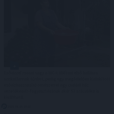
Esővízzel mosni vagy a WC-t öblíteni első hallásra
szokatlannak tűnhet, pedig egy megfelelően kialakított
esővízhasznosító rendszerrel egy családi ház
vezetékesvíz-fogyasztásának akár 57 százaléka is
kiváltható.
2026. 08. 09. 03:00