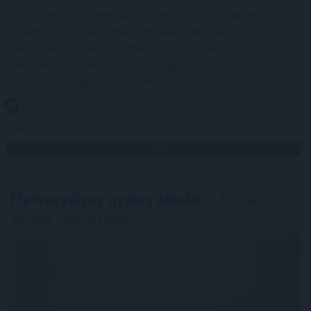
közösségi platformokat, hogy határozottabban
lépjenek fel a válsághelyzetekben terjedő
dezinformációval szemben, és erősítsék a
tényellenőrzőkkel folytatott együttműködést a múlt
heti ceutai migrációs hullám után.
2026. 08. 08. 16:00
Megosztás:
TOVÁBB
Életveszélyes gyalog átkelni
a Dunán a
Sziget Fesztiválra