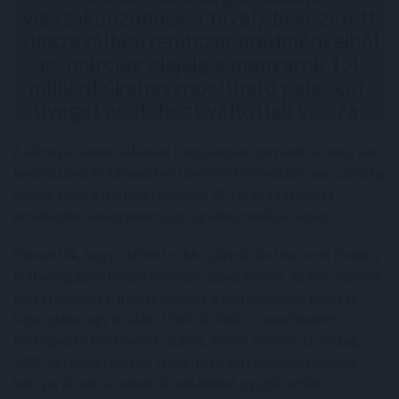
visszaköszönnek a tavaly bevezetett
visszaváltási rendszer eredményeiből
is: március elejéig a magyarok 1,4
milliárd újrahasznosítható palackot,
üveget és dobozt váltottak vissza.
A változás ennek ellenére fokozatosan történik, és még sok
beruházásra és társadalmi szemléletformálásra van szükség
ahhoz, hogy a jelenlegi mintegy 30-ról 65 százalékra
emelkedjen a magyarországi újrahasznosítási arány.
Kiemelték, hogy a MOHU több százmilliárd forintot fordít a
hulladékgazdálkodási rendszer újjáépítésére. Az első lépések
már érezhetőek: megkezdődött a hulladékudvar hálózat
fejlesztése, egy év alatt 1500-ról 3000-re emelkedett a
textilgyűjtő konténerek száma, illetve idéntől az ország
5000-nél több lakossal rendelkező településein havonta
kétszer járnak a szelektív hulladékot gyűjtő autók.