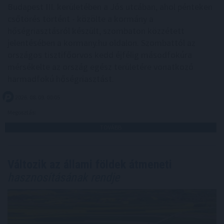
Budapest III. kerületében a Jós utcában, ahol pénteken
csőtörés történt - közölte a kormány a
hőségriasztásról készült, szombaton közzétett
jelentésében a kormany.hu oldalon. Szombattól az
országos tisztifőorvos kedd éjfélig másodfokúra
mérsékelte az ország egész területére vonatkozó
harmadfokú hőségriasztást.
2026. 08. 09. 00:05
Megosztás:
TOVÁBB
Változik az állami földek átmeneti
hasznosításának rendje