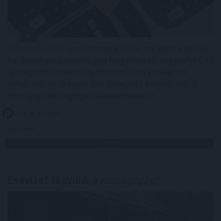
A Nemzeti Adó- és Vámhivatal (NAV) ma kiadta az első
hardveralapú e-pénztárgép forgalmazási engedélyét. Az
új megoldás a pénztárgéphasználatra kötelezett
vállalkozásokat segíti már most, két évvel az online
pénztárgépek végleges kivezetése előtt.
2026. 08. 09. 04:00
Megosztás:
TOVÁBB
Esővizet tegyünk
a mosógépbe!