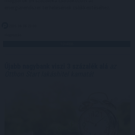
magyarok 84 százaléka csatlakozott az
energiarendszer terhelésének csökkentéséhez.
2026. 08. 08. 22:00
Megosztás:
TOVÁBB
Újabb nagybank viszi 3 százalék alá
az
Otthon Start lakáshitel kamatát