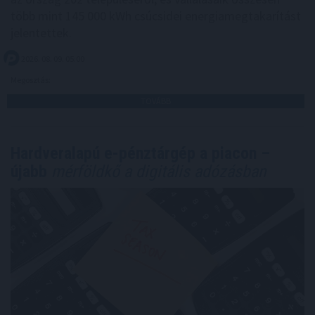
több mint 145 000 kWh csúcsidei energiamegtakarítást
jelentettek.
2026. 08. 09. 05:00
Megosztás:
TOVÁBB
Hardveralapú e-pénztárgép a piacon –
újabb
mérföldkő a digitális adózásban