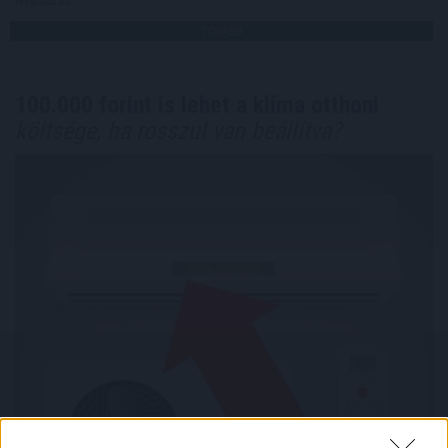
Megosztás:
TOVÁBB
100.000 forint is lehet a klíma otthoni
költsége, ha rosszul van beállítva?