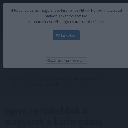
Hiteles, valós és megbízható híreket szállítunk Neked, melyekkel
nagyon sokat dolgozunk.
Kaphatunk cserébe egy LÁJK-ot? Köszönjük!
Lájkolom
Menü
Köszönöm, már like-oltam
Kezdőoldal
//
Hírek
// Egyre nyitottabbak a magyarok a
körforgásos gazdaságot erősítő megoldásokra
Egyre nyitottabbak a
magyarok a körforgásos