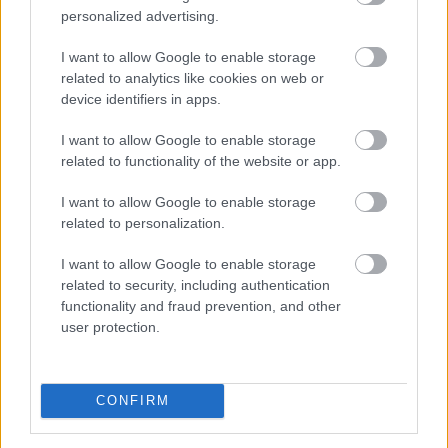
personalized advertising.
annak, aki már a nyugdíjba vonulását tervezi.
I want to allow Google to enable storage
related to analytics like cookies on web or
device identifiers in apps.
2026. 08. 09. 01:00
I want to allow Google to enable storage
related to functionality of the website or app.
Megosztás:
TOVÁBB
I want to allow Google to enable storage
related to personalization.
A szellemi hanyatlás kockázatának
45%-a
I want to allow Google to enable storage
related to security, including authentication
befolyásolható a WHO szerint
functionality and fraud prevention, and other
user protection.
CONFIRM