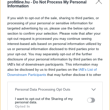
profitline.hu -
Do Not Process My Personal
Information
If you wish to opt-out of the sale, sharing to third parties, or
processing of your personal or sensitive information for
targeted advertising by us, please use the below opt-out
section to confirm your selection. Please note that after your
Egy korszerű háztartási légkondicionáló nem
opt-out request is processed you may continue seeing
feltétlenül számít nagy energiafalónak, ám a helytelen
interest-based ads based on personal information utilized by
használat könnyen több tízezer, szélsőséges esetben
us or personal information disclosed to third parties prior to
akár 100 000 forintot meghaladó felesleges kiadást
your opt-out. You may separately opt-out of the further
okozhat.
disclosure of your personal information by third parties on the
IAB’s list of downstream participants. This information may
2026. 08. 09. 02:00
also be disclosed by us to third parties on the
IAB’s List of
Megosztás:
Downstream Participants
that may further disclose it to other
third parties.
TOVÁBB
Please note that this website/app uses one or more Google
Personal Data Processing Opt Outs
services and may gather and store information including but
Törvényi döntés! Ennyi lesz
a
not limited to your visit or usage behaviour. You may click to
I want to opt-out of the Sharing of my
personal data.
grant or deny consent to Google and its third-party tags to
nyugdíjkorhatár 2027-ben
Opted In
use your data for below specified purposes in below Google