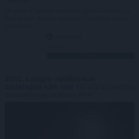
felkérést
Elfogadta a felkérést a köztársasági elnöki tisztségre
Baka András - közölte a kormányfő Facebook-oldalán
szombaton.
2026. 08. 08. 20:00
Megosztás:
TOVÁBB
VOSZ: a magyar vállalkozások
összefogása több mint
145 000 kilowattóra
csúcsidei megtakarítást ért el