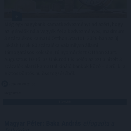
Még egy nagybank kamatkedvezményt ad azért, hogy
az igénylők nála vegyék fel a kedvezményes, maximum
3 százalékos kamatú Otthon Startot. 2026-ban az új
lakáshitelek 80 százaléka valamilyen állami
támogatásos kölcsön, túlnyomórészt Otthon Start.
Augusztus 10-től az UniCredit is belép az ezt a hitelt 3
százalék alatti kamattal kínáló bankok közé – derül ki a
BiztosDöntés.hu összegzéséből.
2026. 08. 08. 21:00
Megosztás:
TOVÁBB
Magyar Péter: Baka András
elfogadta a