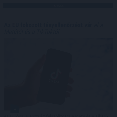
TOVÁBB
Az EU fokozott tényellenőrzést vár
el a
Metától és a TikToktól
Az Európai Bizottság felszólította a Meta és a TikTok