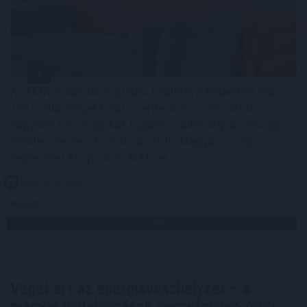
Az Aktív Kalandor foglalási felülete, a Kalandtár már
100 szálláshelyet kínál az erdei kulcsosházaktól a
nagyobb társaságokat fogadó szállásokig az ország
minden részén - közölte az Aktív Magyarország
Fejlesztési Központ az MTI-vel.
2026. 08. 09. 06:00
Megosztás:
TOVÁBB
Véget ért az energiavészhelyzet – a
magyar vállalkozások összefogása
több