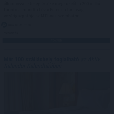
állományveszteség értéke megközelíti a 200 millió
forintot - mondta Lévai Ferenc a társaság
vezérigazgatója az MTI-nek szombaton.
2026. 08. 09. 07:00
Megosztás:
TOVÁBB
Már 100 szálláshely foglalható
az Aktív
Kalandor Kalandtárában