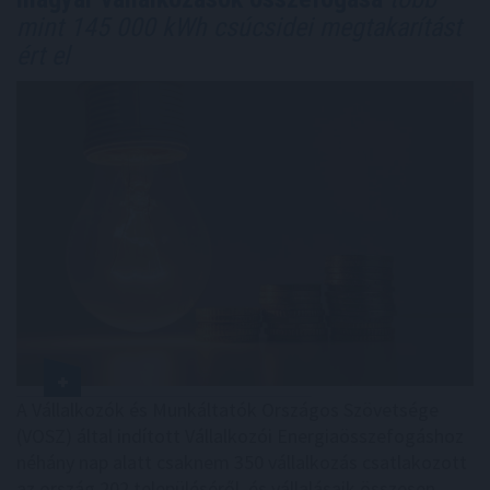
mint 145 000 kWh csúcsidei megtakarítást
ért el
A Vállalkozók és Munkáltatók Országos Szövetsége
(VOSZ) által indított Vállalkozói Energiaösszefogáshoz
néhány nap alatt csaknem 350 vállalkozás csatlakozott
az ország 202 településéről, és vállalásaik összesen