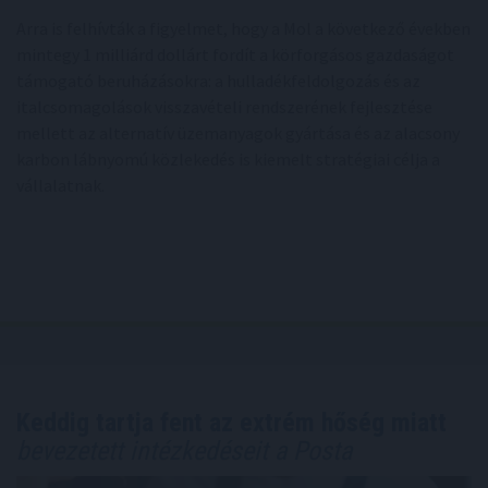
Arra is felhívták a figyelmet, hogy a Mol a következő években
mintegy 1 milliárd dollárt fordít a körforgásos gazdaságot
támogató beruházásokra: a hulladékfeldolgozás és az
italcsomagolások visszavételi rendszerének fejlesztése
mellett az alternatív üzemanyagok gyártása és az alacsony
karbon lábnyomú közlekedés is kiemelt stratégiai célja a
vállalatnak.
Keddig tartja fent az extrém hőség miatt
bevezetett intézkedéseit a Posta