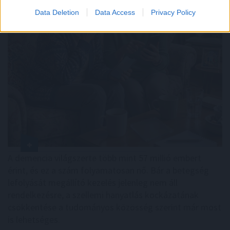
Data Deletion
Data Access
Privacy Policy
A demencia világszerte több mint 57 millió embert
érint, és ez a szám folyamatosan nő. Bár a betegség
lefolyását megállító kezelés jelenleg nem áll
rendelkezésre, a szellemi hanyatlás kockázatának
csökkentése a tudományos közösség szerint már most
is lehetséges.