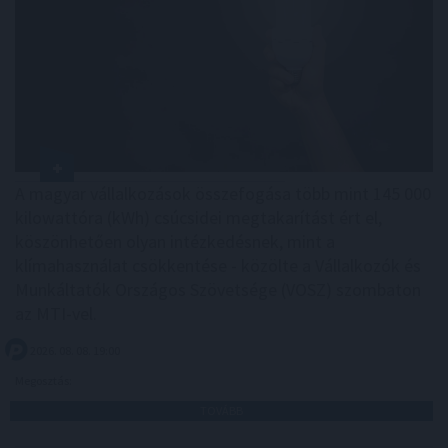
A magyar vállalkozások összefogása több mint 145 000
kilowattóra (kWh) csúcsidei megtakarítást ért el,
köszönhetően olyan intézkedésnek, mint a
klímahasználat csökkentése - közölte a Vállalkozók és
Munkáltatók Országos Szövetsége (VOSZ) szombaton
az MTI-vel.
2026. 08. 08. 19:00
Megosztás:
TOVÁBB