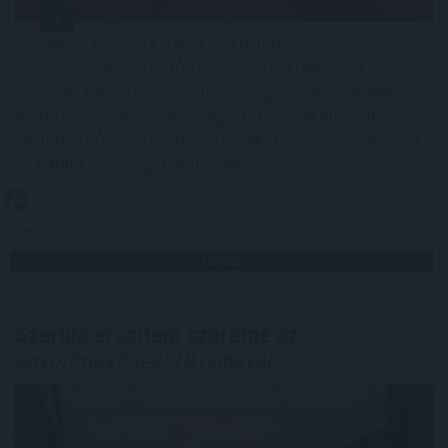
Félidőhöz érkezett a NAV idei balatoni nyári
ellenőrzéssorozata. Július eleje óta a revizorok
Somogy, Veszprém és Zala vármegyében vizsgálják a
legforgalmasabb nyári szolgáltatókat. A kiemelt
akcióban húsz igazgatóság munkatársai vesznek részt,
az eddigi egyenleg: lehetne jobb is!
2026. 08. 08. 18:00
Megosztás:
TOVÁBB
Szerbia erősíteni szeretné az
együttműködést Ukrajnával