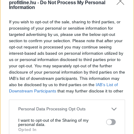
profitline.hu -
Do Not Process My Personal
Information
Változik az állami földek átmeneti
If you wish to opt-out of the sale, sharing to third parties, or
hasznosításának rendje
processing of your personal or sensitive information for
targeted advertising by us, please use the below opt-out
section to confirm your selection. Please note that after your
opt-out request is processed you may continue seeing
interest-based ads based on personal information utilized by
us or personal information disclosed to third parties prior to
your opt-out. You may separately opt-out of the further
disclosure of your personal information by third parties on the
IAB’s list of downstream participants. This information may
also be disclosed by us to third parties on the
IAB’s List of
Downstream Participants
that may further disclose it to other
third parties.
Please note that this website/app uses one or more Google
Personal Data Processing Opt Outs
services and may gather and store information including but
not limited to your visit or usage behaviour. You may click to
I want to opt-out of the Sharing of my
Megújította az Agrár- és Élelmiszergazdaságért Felelős
personal data.
grant or deny consent to Google and its third-party tags to
Opted In
Minisztérium a Nemzeti Földalapba tartozó
use your data for below specified purposes in below Google