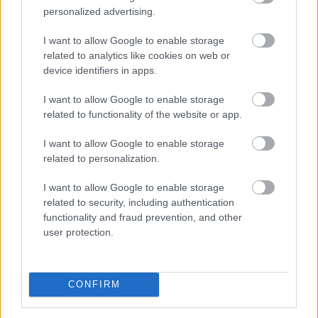
personalized advertising.
I want to allow Google to enable storage
related to analytics like cookies on web or
device identifiers in apps.
Példa nélkülinek nevezte a gazdasági és energetikai
I want to allow Google to enable storage
miniszter szombaton, hogy felmérések szerint a
related to functionality of the website or app.
magyarok 84 százaléka csatlakozott az
I want to allow Google to enable storage
energiarendszer terhelésének csökkentéséhez.
related to personalization.
I want to allow Google to enable storage
2026. 08. 08. 22:00
related to security, including authentication
Megosztás:
functionality and fraud prevention, and other
user protection.
TOVÁBB
Újabb nagybank viszi 3 százalék alá
az
CONFIRM
Otthon Start lakáshitel kamatát