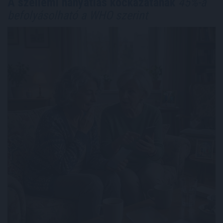
A szellemi hanyatlás kockázatának
45%-a
befolyásolható a WHO szerint