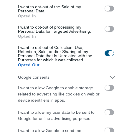
földterületek megbízási szerződéssel történő átmeneti
consent section.
I want to opt-out of the Sale of my
Personal Data.
hasznosításának rendjét - tette közzé a tárca
Opted In
szombaton a kormány Facebook-oldalán.
I want to opt-out of processing my
2026. 08. 08. 23:00
Personal Data for Targeted Advertising.
Opted In
Megosztás:
I want to opt-out of Collection, Use,
TOVÁBB
Retention, Sale, and/or Sharing of my
Personal Data that Is Unrelated with the
Purposes for which it was collected.
Opted Out
Kapitány István: a magyarok 84 százaléka
csatlakozott az összefogáshoz
Google consents
I want to allow Google to enable storage
related to advertising like cookies on web or
device identifiers in apps.
I want to allow my user data to be sent to
Google for online advertising purposes.
I want to allow Google to send me