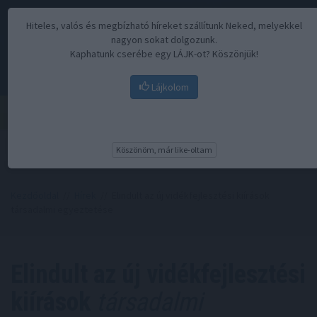
Hiteles, valós és megbízható híreket szállítunk Neked, melyekkel
nagyon sokat dolgozunk.
Kaphatunk cserébe egy LÁJK-ot? Köszönjük!
Lájkolom
Menü
Köszönöm, már like-oltam
Kezdőoldal
//
Hírek
// Elindult az új vidékfejlesztési kiírások
társadalmi egyeztetése
Elindult az új vidékfejlesztési
kiírások
társadalmi