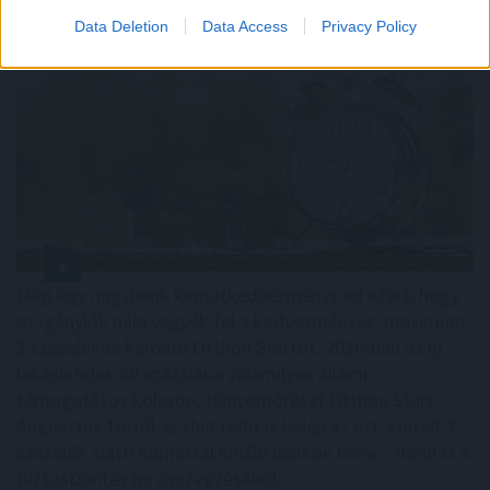
Data Deletion
Data Access
Privacy Policy
Még egy nagybank kamatkedvezményt ad azért, hogy
az igénylők nála vegyék fel a kedvezményes, maximum
3 százalékos kamatú Otthon Startot. 2026-ban az új
lakáshitelek 80 százaléka valamilyen állami
támogatásos kölcsön, túlnyomórészt Otthon Start.
Augusztus 10-től az UniCredit is belép az ezt a hitelt 3
százalék alatti kamattal kínáló bankok közé – derül ki a
BiztosDöntés.hu összegzéséből.