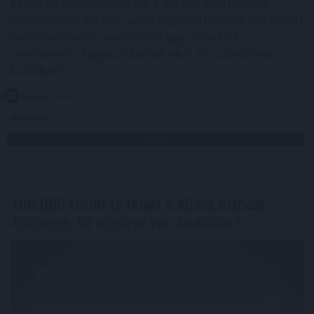
Esővízzel mosni vagy a WC-t öblíteni első hallásra
szokatlannak tűnhet, pedig egy megfelelően kialakított
esővízhasznosító rendszerrel egy családi ház
vezetékesvíz-fogyasztásának akár 57 százaléka is
kiváltható.
2026. 08. 09. 03:00
Megosztás:
TOVÁBB
100.000 forint is lehet a klíma otthoni
költsége, ha rosszul van beállítva?