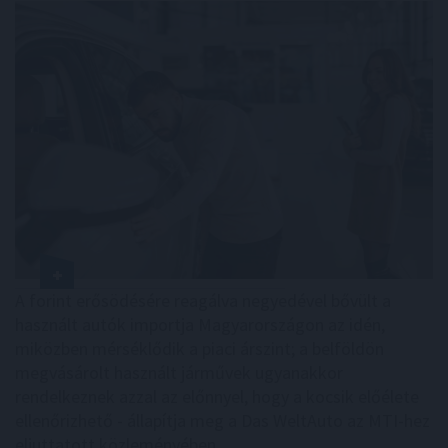
A forint erősödésére reagálva negyedével bővült a
használt autók importja Magyarországon az idén,
miközben mérséklődik a piaci árszint; a belföldön
megvásárolt használt járművek ugyanakkor
rendelkeznek azzal az előnnyel, hogy a kocsik előélete
ellenőrizhető - állapítja meg a Das WeltAuto az MTI-hez
eljuttatott közleményében.