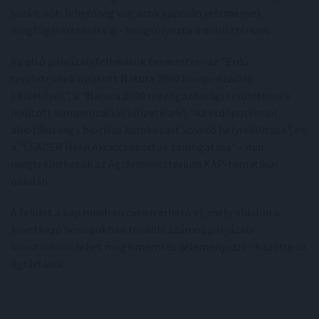
során, sőt, lehetőség van azok kapcsán vélemények
megfogalmazására is - hangsúlyozta a minisztérium.
Az első pályázati felhívások tervezetei - az "Erdő
területeknek nyújtott Natura 2000 kompenzációs
kifizetések", a "Natura 2000 mezőgazdasági területeknek
nyújtott kompenzációs kifizetések", "Az erdőpotenciál
abiotikus vagy biotikus károkozást követő helyreállítása", és
a "LEADER Helyi Akciócsoportok támogatása" - már
megtekinthetők az Agrárminisztérium KAP-tematikus
oldalán.
A felület a kap.mnvh.eu címen érhető el, mely oldalon a
következő hónapokban további számos pályázati
konstrukciót lehet megismerni és véleményezni - közölte az
agrártárca.