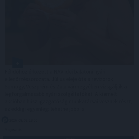
Félidőhöz érkezett a NAV idei balatoni nyári
ellenőrzéssorozata. Július eleje óta a revizorok
Somogy, Veszprém és Zala vármegyében vizsgálják a
legforgalmasabb nyári szolgáltatókat. A kiemelt
akcióban húsz igazgatóság munkatársai vesznek részt,
az eddigi egyenleg: lehetne jobb is!
2026. 08. 08. 18:00
Megosztás:
TOVÁBB