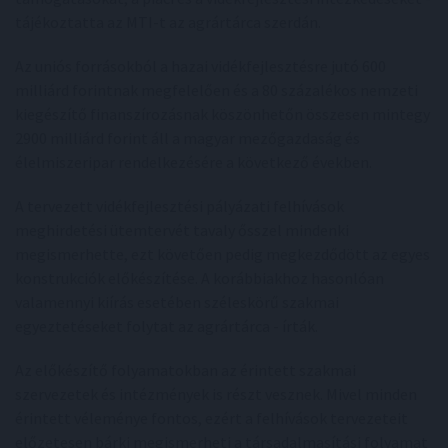
tájékoztatta az MTI-t az agrártárca szerdán.
Az uniós forrásokból a hazai vidékfejlesztésre jutó 600
milliárd forintnak megfelelően és a 80 százalékos nemzeti
kiegészítő finanszírozásnak köszönhetőn összesen mintegy
2900 milliárd forint áll a magyar mezőgazdaság és
élelmiszeripar rendelkezésére a következő években.
A tervezett vidékfejlesztési pályázati felhívások
meghirdetési ütemtervét tavaly ősszel mindenki
megismerhette, ezt követően pedig megkezdődött az egyes
konstrukciók előkészítése. A korábbiakhoz hasonlóan
valamennyi kiírás esetében széleskörű szakmai
egyeztetéseket folytat az agrártárca - írták.
Az előkészítő folyamatokban az érintett szakmai
szervezetek és intézmények is részt vesznek. Mivel minden
érintett véleménye fontos, ezért a felhívások tervezeteit
előzetesen bárki megismerheti a társadalmasítási folyamat