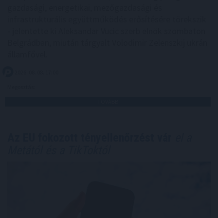
gazdasági, energetikai, mezőgazdasági és
infrastrukturális együttműködés erősítésére törekszik
- jelentette ki Aleksandar Vucic szerb elnök szombaton
Belgrádban, miután tárgyalt Volodimir Zelenszkij ukrán
államfővel.
2026. 08. 08. 17:00
Megosztás:
TOVÁBB
Az EU fokozott tényellenőrzést vár
el a
Metától és a TikToktól