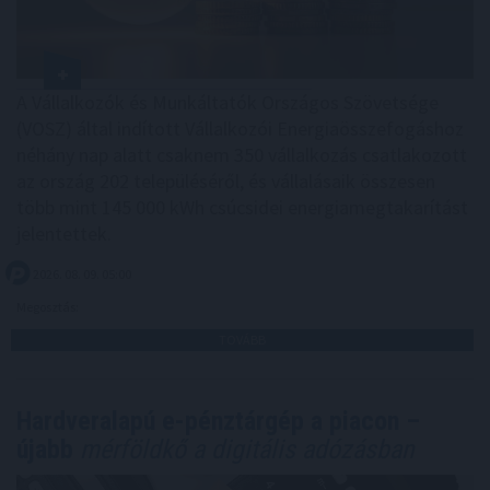
A Vállalkozók és Munkáltatók Országos Szövetsége
(VOSZ) által indított Vállalkozói Energiaösszefogáshoz
néhány nap alatt csaknem 350 vállalkozás csatlakozott
az ország 202 településéről, és vállalásaik összesen
több mint 145 000 kWh csúcsidei energiamegtakarítást
jelentettek.
2026. 08. 09. 05:00
Megosztás:
TOVÁBB
Hardveralapú e-pénztárgép a piacon –
újabb
mérföldkő a digitális adózásban