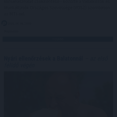
klímahasználat csökkentése - közölte a Vállalkozók és
Munkáltatók Országos Szövetsége (VOSZ) szombaton
az MTI-vel.
2026. 08. 08. 19:00
Megosztás:
TOVÁBB
Nyári ellenőrzések a Balatonnál
– az első
félidő végén