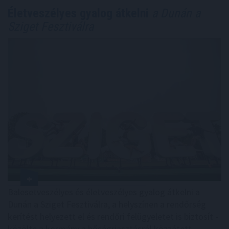
Életveszélyes gyalog átkelni
a Dunán a
Sziget Fesztiválra
Balesetveszélyes és életveszélyes gyalog átkelni a
Dunán a Sziget Fesztiválra, a helyszínen a rendőrség
kerítést helyezett el és rendőri felügyeletet is biztosít -
közölte a kormány a hőségriasztásról közzétett