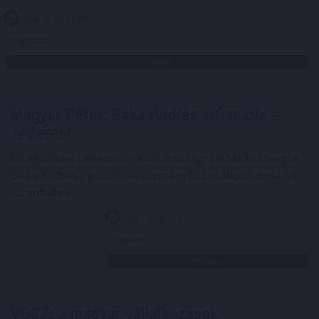
2026. 08. 08. 21:00
Megosztás:
TOVÁBB
Magyar Péter: Baka András
elfogadta a
felkérést
Elfogadta a felkérést a köztársasági elnöki tisztségre
Baka András - közölte a kormányfő Facebook-oldalán
szombaton.
2026. 08. 08. 20:00
Megosztás:
TOVÁBB
VOSZ: a magyar vállalkozások