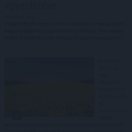
egyeztetése
2024. 02. 01. 08:00
A meghirdetett menetrendnek megfelelően megkezdődött
Magyarország Közös Agrárpolitika Stratégiai Terve alapján
induló, új vidékfejlesztési kiírások társadalmi egyeztetése.
Az Európai
Bizottság
által
elfogadott
dokumentum
egészen 2027-
ig
tartalmazza a
magyar
agrártámogatások kereteit, magában foglalva a közvetlen
támogatásokat, a piaci és a vidékfejlesztési intézkedéseket -