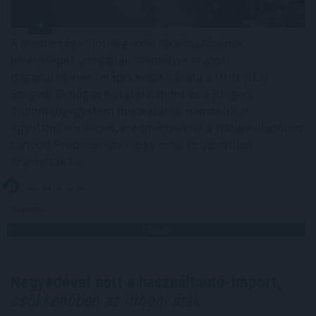
A mesterséges intelligencia alkalmazásának
lehetőségét vizsgálták személyre szabott
daganatellenes terápia kialakítására a HUN-REN
Szegedi Biológiai Kutatóközpont és a Szegedi
Tudományegyetem munkatársai nemzetközi
együttműködésben, eredményeikről a Nature kiadóhoz
tartozó Precision Oncology című folyóiratban
számoltak be.
2026. 08. 08. 13:00
Megosztás:
TOVÁBB
Negyedével nőtt a használtautó-import,
csökkenőben az itthoni árak