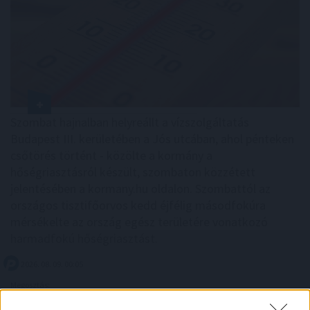
Szombat hajnalban helyreállt a vízszolgáltatás
Budapest III. kerületében a Jós utcában, ahol pénteken
csőtörés történt - közölte a kormány a
hőségriasztásról készült, szombaton közzétett
jelentésében a kormany.hu oldalon. Szombattól az
országos tisztifőorvos kedd éjfélig másodfokúra
mérsékelte az ország egész területére vonatkozó
harmadfokú hőségriasztást.
2026. 08. 09. 00:05
Megosztás:
TOVÁBB