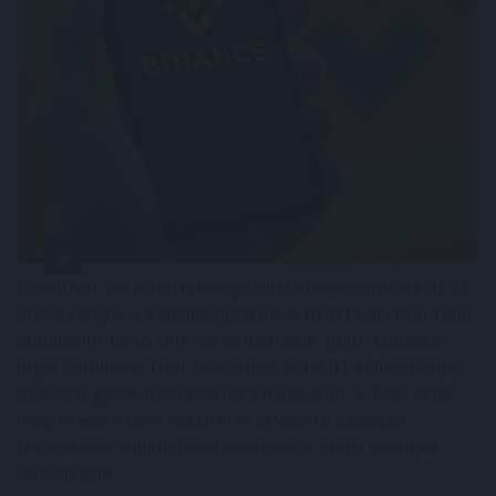
Csendben, de annál látványosabban rendeződnek át az
erőviszonyok a stabilcoinpiacon. A BNB Chain már több
stabilcoint tartó címmel rendelkezik, mint a hosszú
ideje domináns Tron, miközben az USDT-felhasználók
száma is gyors ütemben nő a hálózaton. A Tron ettől
még messze nem veszítette el vezető szerepét:
tranzakciós volumenben továbbra is óriási előnnyel
rendelkezik.