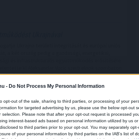
tműködést Ukrajnával
ogatja Ukrajna területi integritását és európai uniós
át, a két ország pedig a gazdasági, energetikai,
gi és infrastrukturális együttműködés erősítésére
 jelentette ki Aleksandar Vucic szerb elnök szombaton
 miután tárgyalt Volodimir Zelenszkij ukrán
.hu -
Do Not Process My Personal Information
7:00
Megosztás:
TOVÁBB
to opt-out of the sale, sharing to third parties, or processing of your per
formation for targeted advertising by us, please use the below opt-out s
r selection. Please note that after your opt-out request is processed y
el a Metától és a TikToktól
eing interest-based ads based on personal information utilized by us or
disclosed to third parties prior to your opt-out. You may separately opt-
Bizottság felszólította a Meta és a TikTok közösségi
losure of your personal information by third parties on the IAB’s list of
t, hogy határozottabban lépjenek fel a