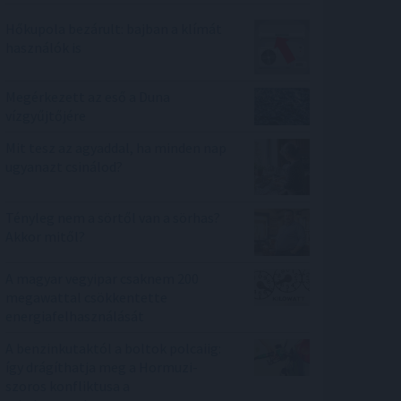
Hőkupola bezárult: bajban a klímát
használók is
Megérkezett az eső a Duna
vízgyűjtőjére
Mit tesz az agyaddal, ha minden nap
ugyanazt csinálod?
Tényleg nem a sörtől van a sörhas?
Akkor mitől?
A magyar vegyipar csaknem 200
megawattal csökkentette
energiafelhasználását
A benzinkutaktól a boltok polcaiig:
így drágíthatja meg a Hormuzi-
szoros konfliktusa a