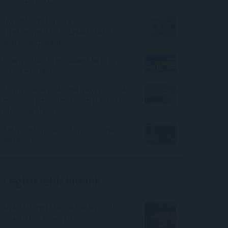
mindennapokat
Így változtatja meg a
fizetésemelési tárgyalásokat a
bértranszparencia
Olajszállítási szerződést kötött a
Janaf és a Mol
Megtorpant az áremelkedés, de sok
eladó még mindig durván túlárazza
eladó ingatlanát
Évtizedes mélyponton a magyar
infláció
Legfrissebb híreink
Nyári ellenőrzések a Balatonnál –
az első félidő végén