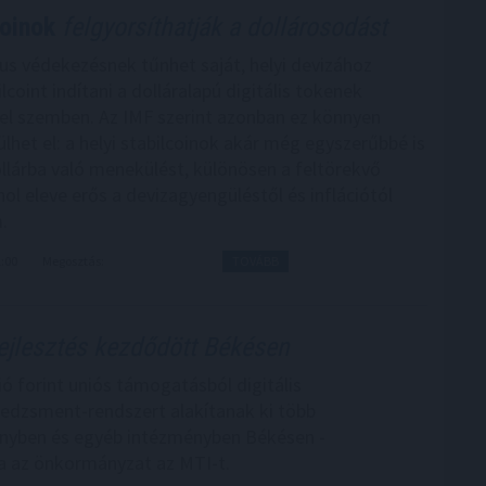
coinok
felgyorsíthatják a dollárosodást
kus védekezésnek tűnhet saját, helyi devizához
lcoint indítani a dolláralapú digitális tokenek
el szemben. Az IMF szerint azonban ez könnyen
ülhet el: a helyi stabilcoinok akár még egyszerűbbé is
ollárba való menekülést, különösen a feltörekvő
ol eleve erős a devizagyengüléstől és inflációtól
.
1:00
Megosztás:
TOVÁBB
ejlesztés kezdődött Békésen
ió forint uniós támogatásból digitális
dzsment-rendszert alakítanak ki több
nyben és egyéb intézményben Békésen -
a az önkormányzat az MTI-t.