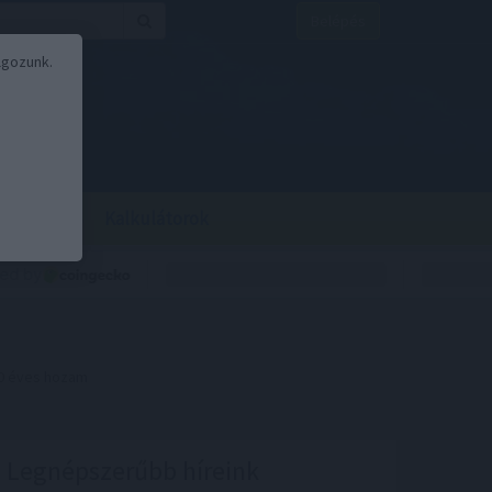
Belépés
lgozunk.
BOR
BIRS
Kalkulátorok
10 éves hozam
Legnépszerűbb híreink