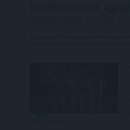
kötvényhozamok, egy jó
viszont esett az USA 10
2025. 05. 07. 09:30
A végleges áprilisi európai beszerzésimenedzser-i
az európai kötvényhozamok némileg emelkedtek; 
Az 
köt
4 b
1,1
A f
EUR
báz
referenciahozam.