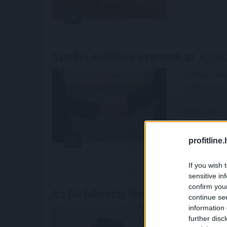
Szerbia erősíteni szeretné az
együt
Szerbia tám
csatlakozás
mezőgazdasá
törekszik -
Belgrádban,
államfővel.
profitline
2026. 08. 08. 1
If you wish 
sensitive in
confirm you
Az EU fokozott tényellenőrzést vár
continue se
information 
Az Európai 
further disc
platformoka