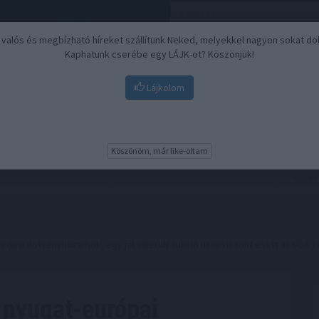
, valós és megbízható híreket szállítunk Neked, melyekkel nagyon sokat do
Kaphatunk cserébe egy LÁJK-ot? Köszönjük!
Lájkolom
Nyugdíj
Biztosítási befektetések
BU
Köszönöm, már like-oltam
rópai kötvényhozamok, egy jól sikerült aukció után viszont esett az USA 
 nyugat-európai