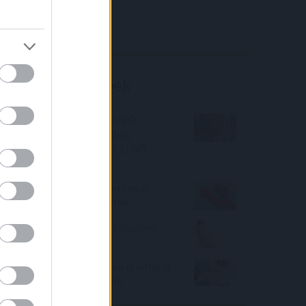
4IG elemzés
Richter elemzés
Befektetési tippek
Ne kapkodjunk a nyári EURÓ
megvásárlásával?! A 370-es
szintekig csökkenhet az EURÓ
árfolyama
Kapaszkodó! Hegymenetben a
személyi kölcsön kamatok
Elhozza-e az ötmilliós babaváró
bírságot a háború?
Már a személyi kölcsönök is infláció
alatti kamaton forognak