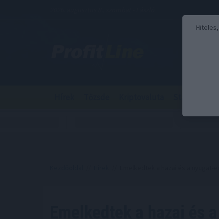
2026. augusztus 8., szombat - László
Hiteles
Hírek
Tőzsde
Kriptovaluta
Stabilcoin
Kezdőoldal
//
Hírek
// Emelkedtek a hazai és a nyugat-eu
Emelkedtek a hazai és a