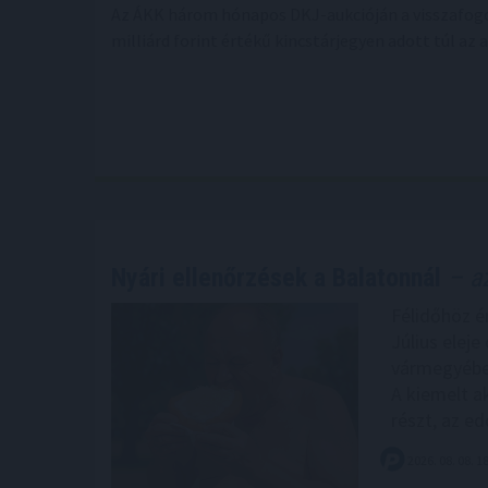
Az ÁKK három hónapos DKJ-aukcióján a visszafogot
milliárd forint értékű kincstárjegyen adott túl a
Nyári ellenőrzések a Balatonnál
– az
Félidőhöz ér
Július elej
vármegyében
A kiemelt a
részt, az ed
2026. 08. 08. 1