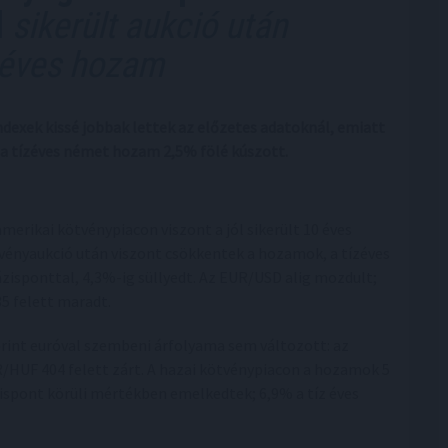
l
sikerült aukció után
 éves hozam
ndexek kissé jobbak lettek az előzetes adatoknál, emiatt
a tízéves német hozam 2,5% fölé kúszott.
amerikai kötvénypiacon viszont a jól sikerült 10 éves
vényaukció után viszont csökkentek a hozamok, a tízéves
ázisponttal, 4,3%-ig süllyedt. Az EUR/USD alig mozdult;
35 felett maradt.
orint euróval szembeni árfolyama sem változott: az
/HUF 404 felett zárt. A hazai kötvénypiacon a hozamok 5
ispont körüli mértékben emelkedtek; 6,9% a tíz éves