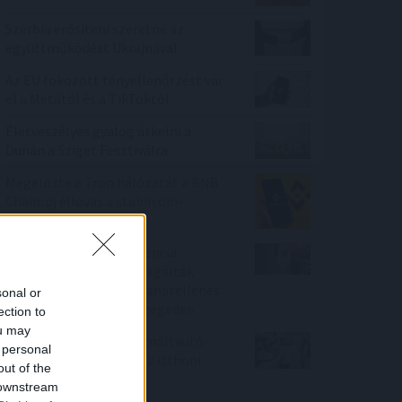
Szerbia erősíteni szeretné az
együttműködést Ukrajnával
Az EU fokozott tényellenőrzést vár
el a Metától és a TikToktól
Életveszélyes gyalog átkelni a
Dunán a Sziget Fesztiválra
Megelőzte a Tron hálózatát a BNB
Chain: új éllovas a stabilcoin-
tulajdonosok között
A mesterséges intelligencia
alkalmazhatóságát vizsgálták
személyre szabott daganatellenes
sonal or
terápia kialakítására Szegeden
ection to
ou may
Negyedével nőtt a használtautó-
 personal
import, csökkenőben az itthoni
out of the
árak
 downstream