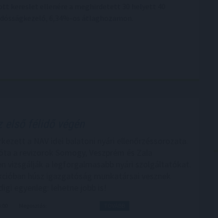
t kereslet ellenére a meghirdetett 30 helyett 40
z adósságkezelő, 6,34%-os átlaghozamon.
 első félidő végén
kezett a NAV idei balatoni nyári ellenőrzéssorozata.
e óta a revizorok Somogy, Veszprém és Zala
 vizsgálják a legforgalmasabb nyári szolgáltatókat.
kcióban húsz igazgatóság munkatársai vesznek
digi egyenleg: lehetne jobb is!
8:00
Megosztás:
TOVÁBB