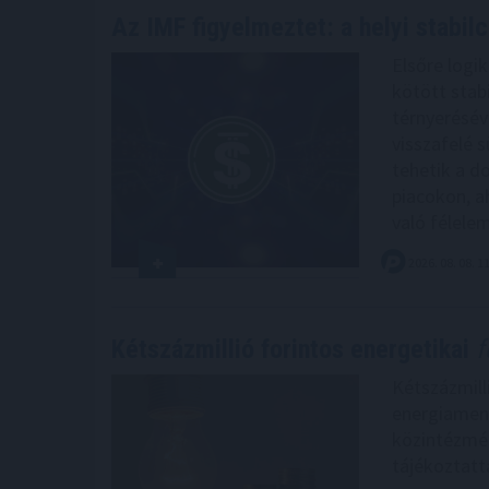
Az IMF figyelmeztet: a helyi stabil
Elsőre logi
kötött stabi
térnyerésév
visszafelé s
tehetik a d
piacokon, ah
való félelem
2026. 08. 08. 1
Kétszázmillió forintos energetikai
f
Kétszázmill
energiamene
közintézmé
tájékoztatt