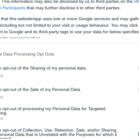
. This information may also be disclosed by us to third parties on the
IA
etekben terjedő dezinformációval szemben, és
Participants
that may further disclose it to other third parties.
 tényellenőrzőkkel folytatott együttműködést a
 that this website/app uses one or more Google services and may gath
eutai migrációs hullám után.
including but not limited to your visit or usage behaviour. You may click 
 to Google and its third-party tags to use your data for below specifi
6:00
Megosztás:
TOVÁBB
ogle consent section.
l Data Processing Opt Outs
 a Sziget Fesztiválra
o opt-out of the Sharing of my personal data.
élyes és életveszélyes gyalog átkelni a Dunán a
In
iválra, a helyszínen a rendőrség kerítést helyezett el
elügyeletet is biztosít - közölte a kormány a
o opt-out of the Sale of my Personal Data.
ásról közzétett szombati 12 órai gyorsjelentésében
In
u oldalon.
to opt-out of processing my Personal Data for Targeted
ing.
5:00
Megosztás:
TOVÁBB
In
o opt-out of Collection, Use, Retention, Sale, and/or Sharing
ersonal Data that Is Unrelated with the Purposes for which it
lected.