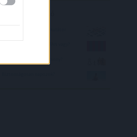
Kalkulátor ajánló
Péntek tizenhárom kalkulátor
Mekkora FC Barcelona FAN vagy?
Magas vagyok vagy alacsony?
Biztonságosan napozok?