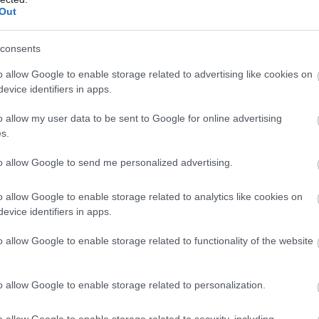
ain: új
éllovas a stabilcoin-tulajdonosok
Out
e annál látványosabban rendeződnek át az
consents
k a stabilcoinpiacon. A BNB Chain már több
o allow Google to enable storage related to advertising like cookies on
tartó címmel rendelkezik, mint a hosszú ideje
evice identifiers in apps.
on, miközben az USDT-felhasználók száma is gyors
 a hálózaton. A Tron ettől még messze nem
o allow my user data to be sent to Google for online advertising
el vezető szerepét: tranzakciós volumenben továbbra
s.
őnnyel rendelkezik.
to allow Google to send me personalized advertising.
4:00
Megosztás:
TOVÁBB
o allow Google to enable storage related to analytics like cookies on
evice identifiers in apps.
o allow Google to enable storage related to functionality of the website
azhatóságát vizsgálták személyre
akítására Szegeden
o allow Google to enable storage related to personalization.
es intelligencia alkalmazásának lehetőségét
személyre szabott daganatellenes terápia
o allow Google to enable storage related to security, including