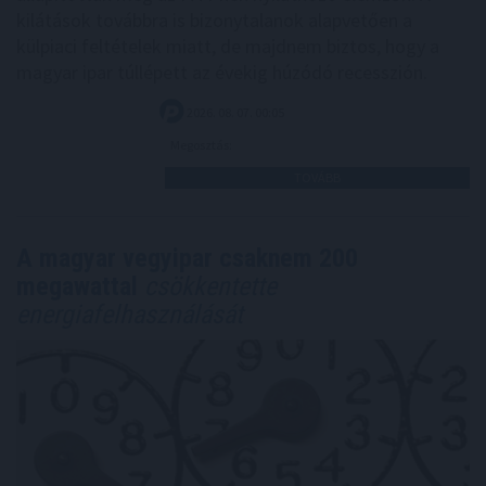
kilátások továbbra is bizonytalanok alapvetően a
külpiaci feltételek miatt, de majdnem biztos, hogy a
magyar ipar túllépett az évekig húzódó recesszión.
2026. 08. 07. 00:05
Megosztás:
TOVÁBB
A magyar vegyipar csaknem 200
megawattal
csökkentette
energiafelhasználását