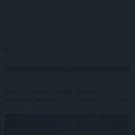
A júniusi ipari termelési és kiskereskedelmi forgalmi
adatokat tette ma reggel közzé a KSH. Az ipari
termelés volumene 4,1 százalékkal nőtt éves szinten a
munkanaphatástól megtisztított adatok szerint. Az
adat jóval kedvezőbb lett az általunk vártnál, de
elmaradt piaci konszenzustól.
2026. 08. 06. 16:00
Megosztás:
TOVÁBB
Durvul a verseny: nullás díjakat és
százezer forintnál
is többet ér egy új céges
ügyfél a bankoknak