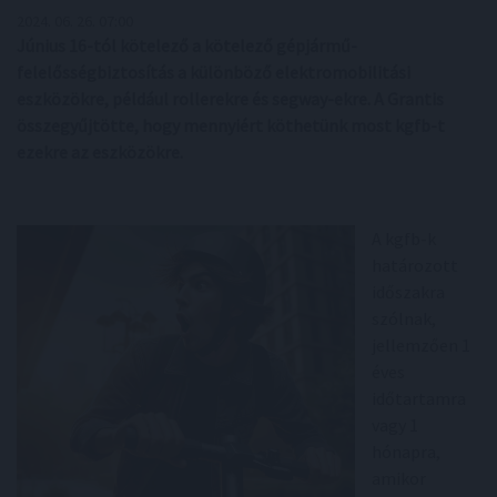
2024. 06. 26. 07:00
Június 16-tól kötelező a kötelező gépjármű-
felelősségbiztosítás a különböző elektromobilitási
eszközökre, például rollerekre és segway-ekre. A Grantis
összegyűjtötte, hogy mennyiért köthetünk most kgfb-t
ezekre az eszközökre.
A kgfb-k
határozott
időszakra
szólnak,
jellemzően 1
éves
időtartamra
vagy 1
hónapra,
amikor