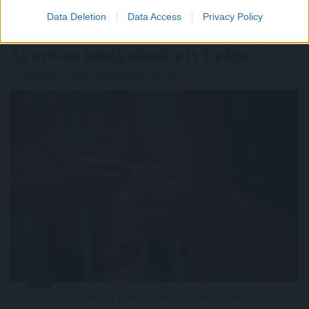
TOVÁBB
Data Deletion
Data Access
Privacy Policy
Az extrém hőség ellenére is Európa
élén a
magyar csemegekukorica
Az aszály, a növekvő költségek és a csökkenő