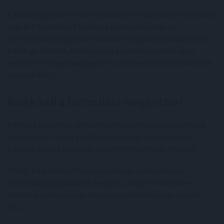
A kizárólag emberi erővel működtetett járművekre továbbra
sem kell biztosítást fizetni, a gördeszkások és az
elektromos rásegítéssel működő kerékpárok tulajdonosai
fellélegezhetnek, illetve a mozgáskorlátozottak által
vezetett e-moped vagy pedelec járművekre sem vonatkozik
az új rendelet.
Kinek kell a biztosítást megkötnie?
A rendszám nélküli járművek (tehát nincs nyilvántartásba
véve) esetén – ilyen a roller és a segway – a törvény úgy
határoz, hogy a használó is üzembentartónak minősül.
Tehát, ha bármikor felpattanunk egy ilyen járműre,
mindenképp győződjünk meg róla, hogy rendelkezik-e
kötelező biztosítással, hiszen ennek felelőssége rajtunk
lesz.