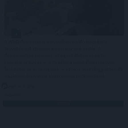
A WHO demencia-irányelveiben önálló kockázati
tényezőként szerepel a kognitív inaktivitás. A
dokumentum rámutat: az egész életen át tartó
kognitív aktivitás — a tanulás, a mentálisan igényes
feladatok és az új ingerek — szoros összefüggésben áll
a szellemi hanyatlás alacsonyabb kockázatával .
2026. 08. 07. 02:00
Megosztás:
TOVÁBB