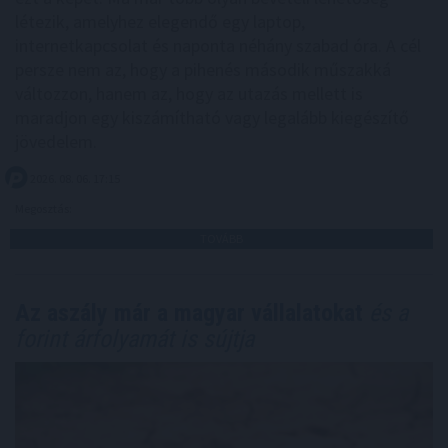
létezik, amelyhez elegendő egy laptop,
internetkapcsolat és naponta néhány szabad óra. A cél
persze nem az, hogy a pihenés második műszakká
változzon, hanem az, hogy az utazás mellett is
maradjon egy kiszámítható vagy legalább kiegészítő
jövedelem.
2026. 08. 06. 17:15
Megosztás:
TOVÁBB
Az aszály már a magyar vállalatokat
és a
forint árfolyamát is sújtja