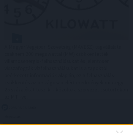
A Magyar Vegyipari Szövetség (MAVESZ) tagvállalatai
csaknem 200 megawattal (MW) csökkentették
villamosenergia-felhasználásukat és jelentősen
visszafogták vízfelhasználásukat is a tagoktól
beérkezett információk alapján, ez a felhasználás-
csökkentés az országosan elért eredmények mintegy
25 százalékát teszi ki - közölte a szervezet csütörtökön
az MTI-vel.
2026. 08. 06. 23:00
Megosztás:
TOVÁBB