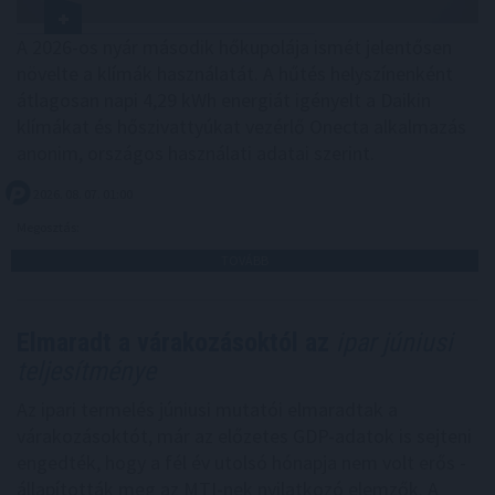
A 2026-os nyár második hőkupolája ismét jelentősen
növelte a klímák használatát. A hűtés helyszínenként
átlagosan napi 4,29 kWh energiát igényelt a Daikin
klímákat és hőszivattyúkat vezérlő Onecta alkalmazás
anonim, országos használati adatai szerint.
2026. 08. 07. 01:00
Megosztás:
TOVÁBB
Elmaradt a várakozásoktól az
ipar júniusi
teljesítménye
Az ipari termelés júniusi mutatói elmaradtak a
várakozásoktót, már az előzetes GDP-adatok is sejteni
engedték, hogy a fél év utolsó hónapja nem volt erős -
állapították meg az MTI-nek nyilatkozó elemzők. A