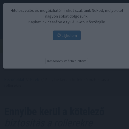
Hiteles, valós és megbízható híreket szállítunk Neked, melyekkel
nagyon sokat dolgozunk.
Kaphatunk cserébe egy LÁJK-ot? Köszönjük!
Lájkolom
Menü
Köszönöm, már like-oltam
Kezdőoldal
//
Hírek
// Ennyibe kerül a kötelező biztosítás a
rollerekre
Ennyibe kerül a kötelező
biztosítás a rollerekre