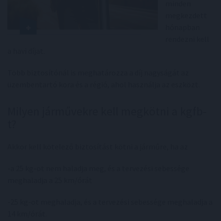
minden
megkezdett
hónapban
rendezni kell
a havi díjat.
Több biztosítónál is meghatározza a díj nagyságát az
üzembentartó kora és a régió, ahol használja az eszközt.
Milyen járművekre kell megkötni a kgfb-
t?
Akkor kell kötelező biztosítást kötni a járműre, ha az
-a 25 kg-ot nem haladja meg, és a tervezési sebessége
meghaladja a 25 km/órát
-25 kg-ot meghaladja, és a tervezési sebessége meghaladja a
14 km/órát.