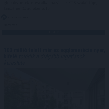
globális befektetési alkalmazás, az XTB szakértője,
Leisztner Dávid elemezte.
2026. 08. 06. 19:00
Megosztás:
TOVÁBB
100 millió felett már az agglomeráció nyer,
kifelé
tolódik a drágább ingatlanok
kereslete