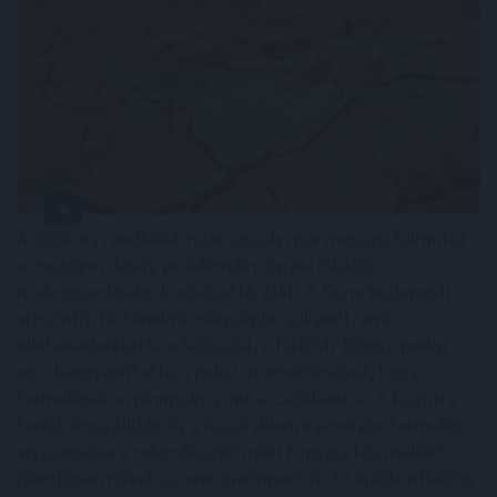
A 2026-os rendkívüli nyári aszály már messze túlmutat
a mezőgazdaság problémáin. Egyre inkább
makrogazdasági kockázattá válik. A Duna budapesti
vízszintje történelmi mélységbe süllyedt, ami
ellehetetlenítette a hajózást, a hűtővíz hiánya pedig
arra kényszerítette a paksi atomerőművet, hogy
termelését a minimális szintre csökkentse. A közútra
terelt áruszállítás és a hazai villamosenergia-termelés
visszaesése a rekordközeli nyári fogyasztás mellett
jelentősen növeli az energiaimportot. Ez újabb inflációs