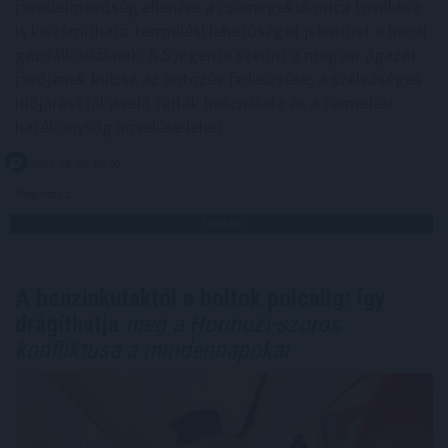
jövedelmezőség ellenére a csemegekukorica továbbra
is kiszámítható termelési lehetőséget jelenthet a hazai
gazdálkodóknak. A Syngenta szerint a magyar ágazat
jövőjének kulcsa az öntözés fejlesztése, a szélsőséges
időjárást jól viselő fajták használata és a termelési
hatékonyság növelése lehet.
2026. 08. 06. 20:00
Megosztás:
TOVÁBB
A benzinkutaktól a boltok polcaiig: így
drágíthatja
meg a Hormuzi-szoros
konfliktusa a mindennapokat