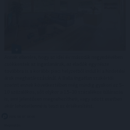
Annak ellenére, hogy az idei év második negyedévében
csökkentek az ingatlanárak, az eladók egy része
továbbra is a korábbi piaci helyzetből indul ki a hirdetési
árak meghatározásánál. A Balla Ingatlan szakértői
szerint ennek következtében még mindig gyakori az 5–
10 százalékos, sőt olykor a 15–20 százalékos túlárazás
is, ami jelentősen megnehezítheti, vagy adott esetben
akár lehetetlenné is teszi az értékesítést.
2026. 08. 07. 04:00
Megosztás: