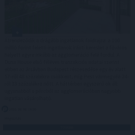
Átrendeződik a drágább ingatlanok földrajza: a 100
millió forint feletti ingatlanok iránti kereslet a főváros
helyett egyre inkább az agglomeráció felé fordul. A
Duna House első féléves tranzakciós adatai szerint
ebben az ársávban Budapest részesedése egy év alatt
57-ről 48 százalékra csökkent, míg Pest vármegyéé 24-
ről 33 százalékra nőtt. A háttérben egyszerű ok áll:
ugyanabból a pénzből az agglomerációban nagyobb
ingatlan vásárolható.
2026. 08. 06. 18:00
Megosztás:
TOVÁBB