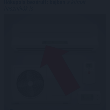
Hőkupola bezárult: bajban
a klímát
használók is