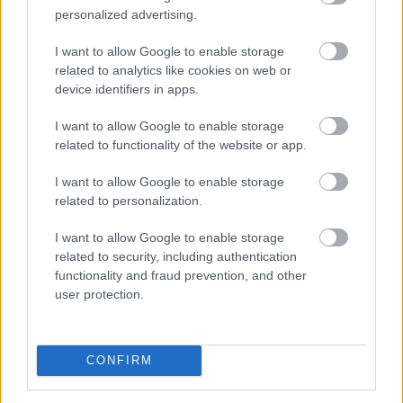
personalized advertising.
I want to allow Google to enable storage
related to analytics like cookies on web or
device identifiers in apps.
I want to allow Google to enable storage
related to functionality of the website or app.
I want to allow Google to enable storage
related to personalization.
A rendkívüli hőség és szárazság közepette a
halgazdálkodók már nem a legnagyobb hozamra
I want to allow Google to enable storage
törekszenek, a vészhelyzet kialakulását próbálják
related to security, including authentication
functionality and fraud prevention, and other
megelőzni minden eszközzel - közölte az MTI-vel
user protection.
csütörtökön a Magyar Akvakultúra és Halászati
Szakmaközi Szervezet (MA-HAL).
2026. 08. 06. 21:00
CONFIRM
Megosztás: