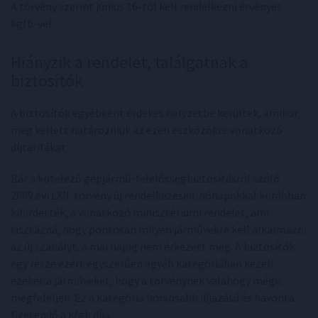
A törvény szerint június 16-tól kell rendelkezni érvényes
kgfb-vel.
Hiányzik a rendelet, találgatnak a
biztosítók
A biztosítók egyébként érdekes helyzetbe kerültek, amikor
meg kellett határozniuk az ezen eszközökre vonatkozó
díjtarifákat
Bár a kötelező gépjármű-felelősségbiztosításról szóló
2009.évi LXII. törvény új rendelkezéseit hónapokkal korábban
kihirdették, a vonatkozó minisztériumi rendelet, ami
tisztázná, hogy pontosan milyen járművekre kell alkalmazni
az új szabályt, a mai napig nem érkezett meg. A biztosítók
egy része ezért egyszerűen egyéb kategóriában kezeli
ezeket a járműveket, hogy a törvénynek valahogy mégis
megfeleljen. Ez a kategória borsosabb díjazású és havonta
fizetendő a kfgb díja.