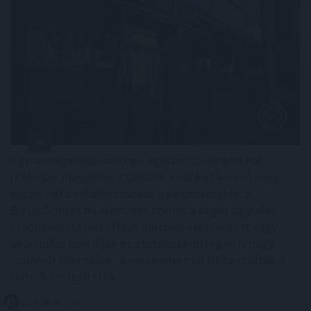
Egyre magasabb összegű egyszeri jóváírásokkal
próbálják magukhoz csábítani a bankot kereső vagy
éppen váltó vállalkozásokat a pénzintézetek. A
BiztosDöntés.hu elemzése szerint a céges ügyfelek
számlavezetéséért folyó harcban a leszorított vagy
akár nullás havi díjak és átutalási költségek is nagy
vonzerőt jelentenek. A versenybe már itt beszálltak a
fintech szolgáltatók.
2026. 08. 06. 15:00