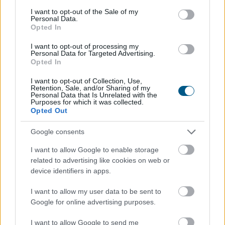
consent section.
munkavállalók ezentúl joggal kérhetik ki
I want to opt-out of the Sale of my
Personal Data.
munkáltatójuktól az azonos értékű munkát végzők
Opted In
átlagos bérét. A WHC szakértői arra figyelmeztetnek,
hogy az új irányelv nemcsak a bértárgyalások
I want to opt-out of processing my
Personal Data for Targeted Advertising.
dinamikáját változtatja meg, de komoly
Opted In
adminisztrációs és kulturális felkészülést is megkövetel
I want to opt-out of Collection, Use,
a hazai cégektől.
Retention, Sale, and/or Sharing of my
Personal Data that Is Unrelated with the
Purposes for which it was collected.
2026. 08. 06. 22:00
Opted Out
Megosztás:
Google consents
TOVÁBB
I want to allow Google to enable storage
related to advertising like cookies on web or
A vészhelyzet elkerülésén
dolgoznak a
device identifiers in apps.
halgazdálkodók
I want to allow my user data to be sent to
Google for online advertising purposes.
I want to allow Google to send me