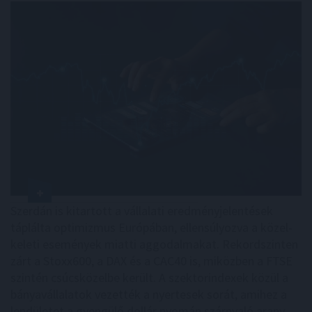
Szerdán is kitartott a vállalati eredményjelentések
táplálta optimizmus Európában, ellensúlyozva a közel-
keleti események miatti aggodalmakat. Rekordszinten
zárt a Stoxx600, a DAX és a CAC40 is, miközben a FTSE
szintén csúcsközelbe került. A szektorindexek közül a
bányavállalatok vezették a nyertesek sorát, amihez a
lendületet a gyengülő dollár nyomán szárnyaló arany