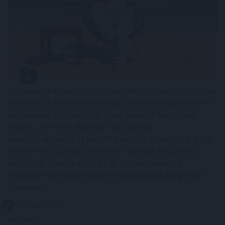
A nyaralás hagyományosan a munkától való elszakadás
időszaka, a digitális gazdaság azonban alaposan átírta
ezt a képet. Ma már több olyan bevételi lehetőség
létezik, amelyhez elegendő egy laptop,
internetkapcsolat és naponta néhány szabad óra. A cél
persze nem az, hogy a pihenés második műszakká
változzon, hanem az, hogy az utazás mellett is
maradjon egy kiszámítható vagy legalább kiegészítő
jövedelem.
2026. 08. 06. 17:15
Megosztás: