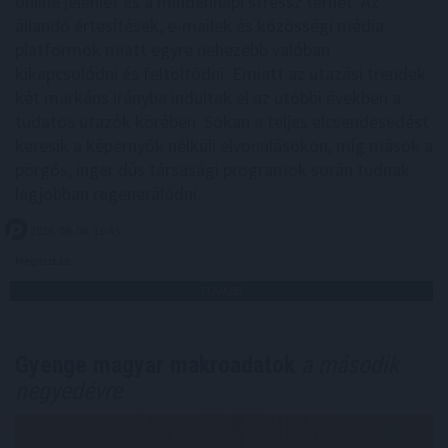
online jelenlét és a mindennapi stressz terhét. Az
állandó értesítések, e-mailek és közösségi média
platformok miatt egyre nehezebb valóban
kikapcsolódni és feltöltődni. Emiatt az utazási trendek
két markáns irányba indultak el az utóbbi években a
tudatos utazók körében. Sokan a teljes elcsendesedést
keresik a képernyők nélküli elvonulásokon, míg mások a
pörgős, inger dús társasági programok során tudnak
legjobban regenerálódni.
2026. 08. 06. 16:45
Megosztás:
TOVÁBB
Gyenge magyar makroadatok
a második
negyedévre