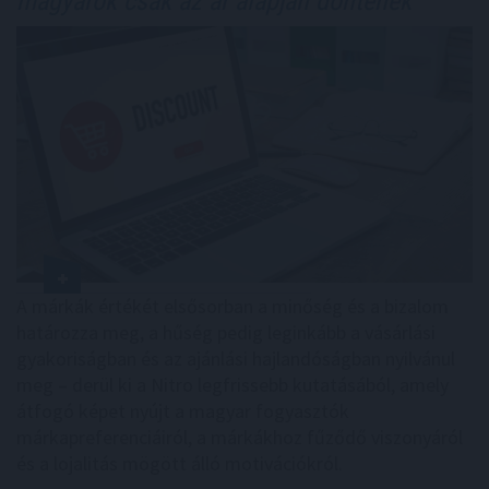
magyarok csak az ár alapján döntenek
A márkák értékét elsősorban a minőség és a bizalom
határozza meg, a hűség pedig leginkább a vásárlási
gyakoriságban és az ajánlási hajlandóságban nyilvánul
meg – derül ki a Nitro legfrissebb kutatásából, amely
átfogó képet nyújt a magyar fogyasztók
márkapreferenciáiról, a márkákhoz fűződő viszonyáról
és a lojalitás mögött álló motivációkról.