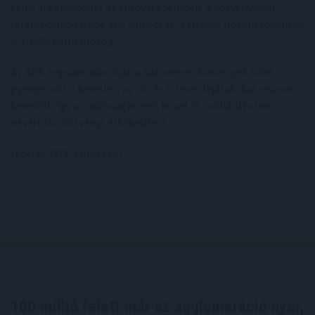
szint alá erősödött az euróval szemben. A kötvénypiaci
referenciahozamok alig változtak: a tízéves hozam továbbra
is 7,15% körül mozog.
Az ÁKK tegnapi aukcióján a hároméves kötvények iránt
gyenge volt a kereslet, az öt- és tízéves lejáratokat viszont
keresték, így az adósságkezelő közel 75 milliárd forint
névértékű kötvényt értékesített.
(Forrás: OTP Ébresztő)
100 millió felett már az agglomeráció nyer,