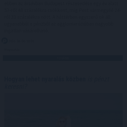
ebben az ársávban Budapest részesedése egy év alatt
57-ről 48 százalékra csökkent, míg Pest vármegyéé 24-
ről 33 százalékra nőtt. A háttérben egyszerű ok áll:
ugyanabból a pénzből az agglomerációban nagyobb
ingatlan vásárolható.
2026. 08. 06. 18:00
Megosztás:
TOVÁBB
Hogyan lehet nyaralás közben
is pénzt
keresni?