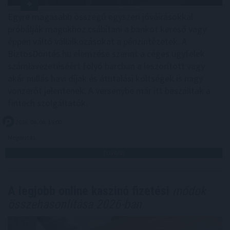
Egyre magasabb összegű egyszeri jóváírásokkal
próbálják magukhoz csábítani a bankot kereső vagy
éppen váltó vállalkozásokat a pénzintézetek. A
BiztosDöntés.hu elemzése szerint a céges ügyfelek
számlavezetéséért folyó harcban a leszorított vagy
akár nullás havi díjak és átutalási költségek is nagy
vonzerőt jelentenek. A versenybe már itt beszálltak a
fintech szolgáltatók.
2026. 08. 06. 15:00
Megosztás:
TOVÁBB
A legjobb online kaszinó fizetési
módok
összehasonlítása 2026-ban