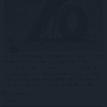
Látványosan, mintegy 2 százalékponttal estek a hosszú
bankközi referenciakamatok, a piaci lakáshitelek
átlagkamata azonban továbbra is 6,4 százalék körül
mozog. Jogosan merül fel a kérdés: mikor jelenik meg
a kedvező változás a bankok ajánlataiban, és mekkora
kamatcsökkentésre számíthatnak a hitelfelvevők?
2026. 08. 06. 09:00
Megosztás: