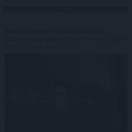
Megosztás:
TOVÁBB
Durvul a verseny: nullás díjakat és
százezer forintnál
is többet ér egy új céges
ügyfél a bankoknak