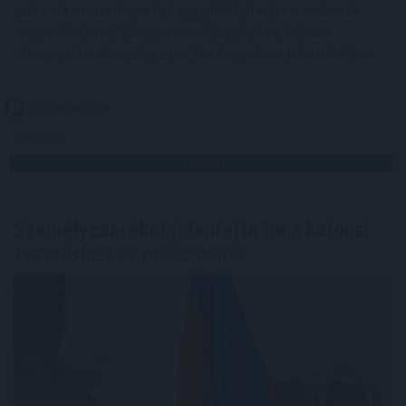
adózott eredménye 0,5 százalékkal nőtt a második
negyedévben 2025 azonos időszakához képest –
olvasható a társaság szerdán közzétett jelentésében.
2026. 08. 06. 07:00
Megosztás:
TOVÁBB
Személycseréket jelentette be a katonai
vezetésben az orosz elnök