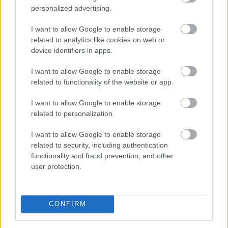
personalized advertising.
I want to allow Google to enable storage
related to analytics like cookies on web or
device identifiers in apps.
I want to allow Google to enable storage
related to functionality of the website or app.
I want to allow Google to enable storage
Fizetésképtelenséget jelentett az elsősorban bulgáriai
related to personalization.
üdüléseket kínáló, bolgár bejegyzésű Robinson Tours
I want to allow Google to enable storage
utazási iroda, a károsult magyar utasok az ügyben a
related to security, including authentication
cég bolgár biztosítójához fordulhatnak - írta meg
functionality and fraud prevention, and other
szerdán a Turizmus.com utazási szakportál a Robinson
user protection.
levele alapján, amelyben utasait tájékoztatta.
2026. 08. 06. 13:00
CONFIRM
Megosztás:
TOVÁBB