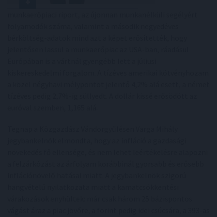
munkaerőpiaci riport, az újonnan munkanélküli segélyért
folyamodók száma, valamint a második negyedéves
bérköltség-adatok mind azt a képet erősítették, hogy
jelentősen lassul a munkaerőpiac az USA-ban, ráadásul
Európában is a vártnál gyengébb lett a júliusi
kiskereskedelmi forgalom. A tízéves amerikai kötvényhozam
a közel négyhavi mélypontot jelentő 4,2% alá esett, a német
tízéves pedig 2,7%-ig süllyedt. A dollár kissé erősödött az
euróval szemben, 1,165 alá.
Tegnap a Közgazdász Vándorgyűlésen Varga Mihály
jegybankelnök elmondta, hogy az infláció a gazdasági
növekedés fő ellensége, és nem lehet leértékelésre alapozni
a felzárkózást az árfolyam korábbinál gyorsabb és erősebb
inflációnövelő hatásai miatt. A jegybankelnök szigorú
hangvételű nyilatkozata miatt a kamatcsökkentési
várakozások enyhültek: már csak három 25 bázispontos
vágást áraz a piac jövőre, a forint pedig idei csúcsára, a 393-as