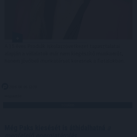
A 15 éves Prodiák Iskolaszövetkezet tapasztalatai
alapján a vállalatok már nem kiegészítő munkaerőt,
hanem jövőbeli munkatársat keresnek a fiatalokban.
2026. 08. 06. 12:30
Megosztás:
TOVÁBB
Még Paks kiesését is áthidalhatná
a
megfelelő energiatárolás