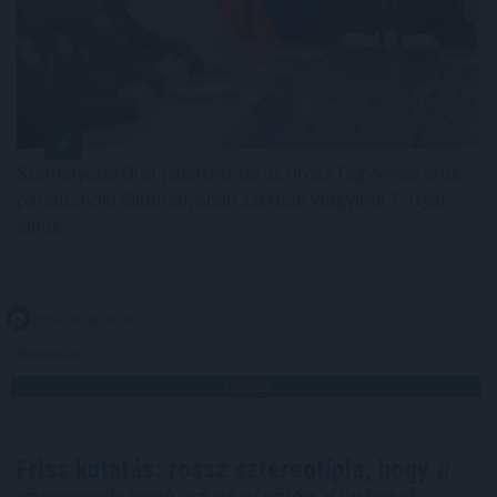
Személycseréket jelentett be az orosz fegyveres erők
parancsnoki állományában szerdán Vlagyimir Putyin
elnök.
2026. 08. 06. 06:00
Megosztás:
TOVÁBB
Friss kutatás: rossz sztereotípia, hogy
a