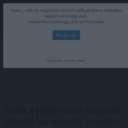
Hiteles, valós és megbízható híreket szállítunk Neked, melyekkel
nagyon sokat dolgozunk.
Kaphatunk cserébe egy LÁJK-ot? Köszönjük!
Lájkolom
Menü
Köszönöm, már like-oltam
Kezdőoldal
//
Hírek
// Estek a fejlett piaci hozamok, szigorú
hangvételű előadást tartott Varga Mihály
Estek a fejlett piaci hozamok,
szigorú hangvételű
előadást