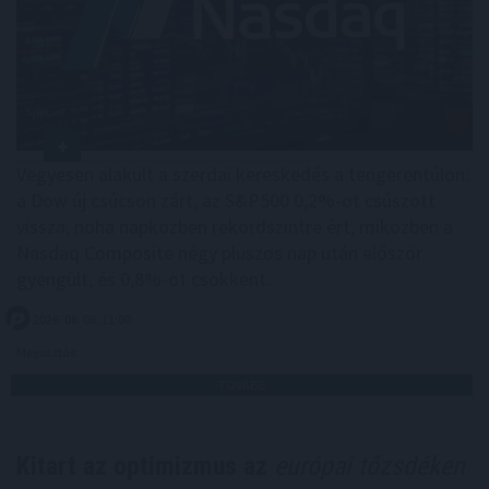
Vegyesen alakult a szerdai kereskedés a tengerentúlon:
a Dow új csúcson zárt, az S&P500 0,2%-ot csúszott
vissza, noha napközben rekordszintre ért, miközben a
Nasdaq Composite négy pluszos nap után először
gyengült, és 0,8%-ot csökkent.
2026. 08. 06. 11:00
Megosztás:
TOVÁBB
Kitart az optimizmus az
európai tőzsdéken