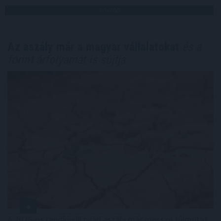
TOVÁBB
Az aszály már a magyar vállalatokat
és a
forint árfolyamát is sújtja
A 2026-os rendkívüli nyári aszály már messze túlmutat