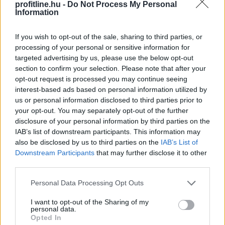
profitline.hu -
Do Not Process My Personal
döntést a magyar játékosok számára.
Information
2026. 08. 06. 14:32
If you wish to opt-out of the sale, sharing to third parties, or
Megosztás:
processing of your personal or sensitive information for
TOVÁBB
targeted advertising by us, please use the below opt-out
section to confirm your selection. Please note that after your
opt-out request is processed you may continue seeing
interest-based ads based on personal information utilized by
A Duna Paksnál az elmúlt 24 órában
négy
us or personal information disclosed to third parties prior to
centimétert emelkedett
your opt-out. You may separately opt-out of the further
disclosure of your personal information by third parties on the
IAB’s list of downstream participants. This information may
also be disclosed by us to third parties on the
IAB’s List of
Downstream Participants
that may further disclose it to other
third parties.
Please note that this website/app uses one or more Google
Personal Data Processing Opt Outs
services and may gather and store information including but
not limited to your visit or usage behaviour. You may click to
I want to opt-out of the Sharing of my
personal data.
grant or deny consent to Google and its third-party tags to
Opted In
use your data for below specified purposes in below Google