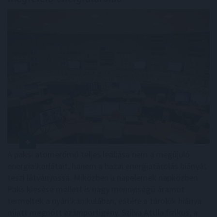
A paksi atomerőmű teljes leállása nem a megújuló
energia korlátait, hanem a hazai energiatárolás hiányát
teszi látványossá. Miközben a napelemek napközben
Paks kiesése mellett is nagy mennyiségű áramot
termeltek a nyári kánikulában, estére a tárolók hiánya
miatt megnőtt az importigény. Szilva Attila fizikus, a