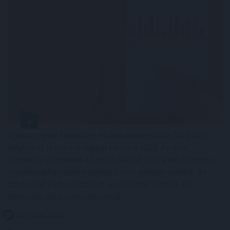
A júniusi ipari termelési és kiskereskedelmi forgalmi
adatokat tette ma reggel közzé a KSH. Az ipari
termelés volumene 4,1 százalékkal nőtt éves szinten a
munkanaphatástól megtisztított adatok szerint. Az
adat jóval kedvezőbb lett az általunk vártnál, de
elmaradt piaci konszenzustól.
2026. 08. 06. 16:00