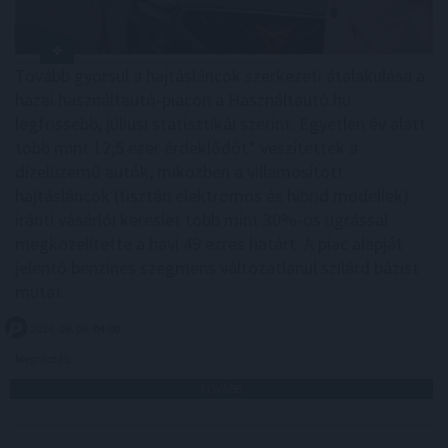
Tovább gyorsul a hajtásláncok szerkezeti átalakulása a
hazai használtautó-piacon a Használtautó.hu
legfrissebb, júliusi statisztikái szerint. Egyetlen év alatt
több mint 12,5 ezer érdeklődőt* veszítettek a
dízelüzemű autók, miközben a villamosított
hajtásláncok (tisztán elektromos és hibrid modellek)
iránti vásárlói kereslet több mint 30%-os ugrással
megközelítette a havi 49 ezres határt. A piac alapját
jelentő benzines szegmens változatlanul szilárd bázist
mutat.
2026. 08. 06. 04:00
Megosztás:
TOVÁBB