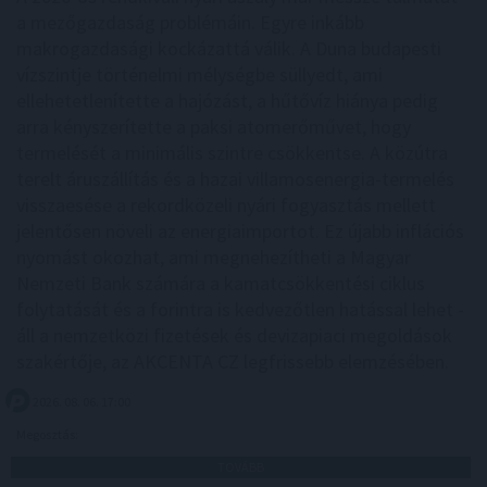
a mezőgazdaság problémáin. Egyre inkább
makrogazdasági kockázattá válik. A Duna budapesti
vízszintje történelmi mélységbe süllyedt, ami
ellehetetlenítette a hajózást, a hűtővíz hiánya pedig
arra kényszerítette a paksi atomerőművet, hogy
termelését a minimális szintre csökkentse. A közútra
terelt áruszállítás és a hazai villamosenergia-termelés
visszaesése a rekordközeli nyári fogyasztás mellett
jelentősen növeli az energiaimportot. Ez újabb inflációs
nyomást okozhat, ami megnehezítheti a Magyar
Nemzeti Bank számára a kamatcsökkentési ciklus
folytatását és a forintra is kedvezőtlen hatással lehet -
áll a nemzetközi fizetések és devizapiaci megoldások
szakértője, az AKCENTA CZ legfrissebb elemzésében.
2026. 08. 06. 17:00
Megosztás:
TOVÁBB