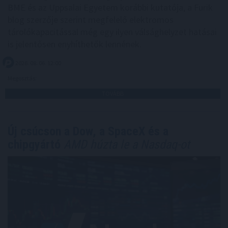
BME és az Uppsalai Egyetem korábbi kutatója, a Furik
blog szerzője szerint megfelelő elektromos
tárolókapacitással még egy ilyen válsághelyzet hatásai
is jelentősen enyhíthetők lennének.
2026. 08. 06. 12:00
Megosztás:
TOVÁBB
Új csúcson a Dow, a SpaceX és a
chipgyártó
AMD húzta le a Nasdaq-ot