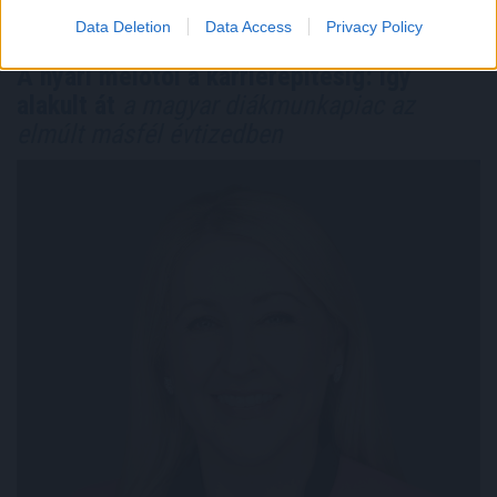
Data Deletion
Data Access
Privacy Policy
A nyári melótól a karrierépítésig: így
alakult át
a magyar diákmunkapiac az
elmúlt másfél évtizedben