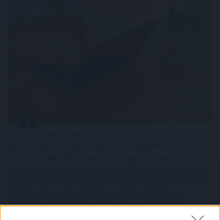
Az online szerencsejáték világában a gyors és
biztonságos pénzügyi tranzakciók alapvető
fontosságúak. Nem mindegy, hogy a nyereményed órák
vagy napok alatt érkezik meg a számládra, és az sem,
hogy milyen extra költségek terhelik a befizetéseidet.
Ez a részletes útmutató bemutatja a 2026-ban
leginkább ajánlott és legbiztonságosabb fizetési
megoldásokat, segítve a felelősségteljes és tudatos