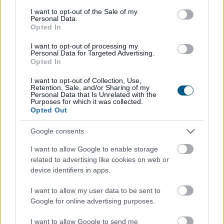
consent section.
I want to opt-out of the Sale of my
Personal Data.
Opted In
A Duna Paksnál az elmúlt 24 órában négy centimétert
emelkedett, az emelkedő tendencia tovább
I want to opt-out of processing my
folytatódott - olvasható a kormany.hu oldalon a
Personal Data for Targeted Advertising.
Opted In
hőségriasztásról csütörtök délelőtt közzétett
jelentésében.
I want to opt-out of Collection, Use,
Retention, Sale, and/or Sharing of my
Personal Data that Is Unrelated with the
2026. 08. 06. 14:00
Purposes for which it was collected.
Opted Out
Megosztás:
TOVÁBB
Google consents
I want to allow Google to enable storage
related to advertising like cookies on web or
Fizetésképtelenséget jelentett
a Robinson
device identifiers in apps.
Tours
I want to allow my user data to be sent to
Google for online advertising purposes.
I want to allow Google to send me