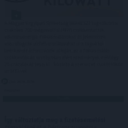
A Magyar Vegyipari Szövetség (MAVESZ) tagvállalatai
csaknem 200 megawattal (MW) csökkentették
villamosenergia-felhasználásukat és jelentősen
visszafogták vízfelhasználásukat is a tagoktól
beérkezett információk alapján, ez a felhasználás-
csökkentés az országosan elért eredmények mintegy
25 százalékát teszi ki - közölte a szervezet csütörtökön
az MTI-vel.
2026. 08. 06. 23:00
Megosztás:
TOVÁBB
Így változtatja meg a fizetésemelési
tárgyalásokat a bértranszparencia