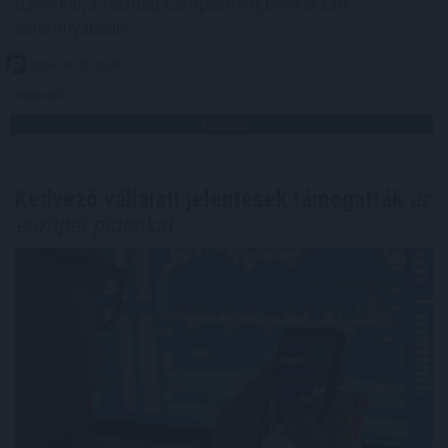
0,9%-kal, a Nasdaq Composite 0,1%-kal zárt
alacsonyabban.
2026. 08. 07. 10:00
Megosztás:
TOVÁBB
Kedvező vállalati jelentések támogatták
az
európai piacokat