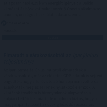
átlagosan napi 4,29 kWh energiát igényelt a Daikin
klímákat és hőszivattyúkat vezérlő Onecta alkalmazás
anonim, országos használati adatai szerint.
2026. 08. 07. 01:00
Megosztás:
TOVÁBB
Elmaradt a várakozásoktól az
ipar júniusi
teljesítménye
Az ipari termelés júniusi mutatói elmaradtak a
várakozásoktót, már az előzetes GDP-adatok is sejteni
engedték, hogy a fél év utolsó hónapja nem volt erős -
állapították meg az MTI-nek nyilatkozó elemzők. A
kilátások továbbra is bizonytalanok alapvetően a
külpiaci feltételek miatt, de majdnem biztos, hogy a
magyar ipar túllépett az évekig húzódó recesszión.