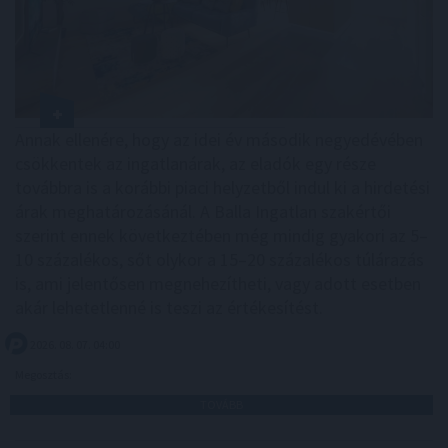
Annak ellenére, hogy az idei év második negyedévében
csökkentek az ingatlanárak, az eladók egy része
továbbra is a korábbi piaci helyzetből indul ki a hirdetési
árak meghatározásánál. A Balla Ingatlan szakértői
szerint ennek következtében még mindig gyakori az 5–
10 százalékos, sőt olykor a 15–20 százalékos túlárazás
is, ami jelentősen megnehezítheti, vagy adott esetben
akár lehetetlenné is teszi az értékesítést.
2026. 08. 07. 04:00
Megosztás:
TOVÁBB