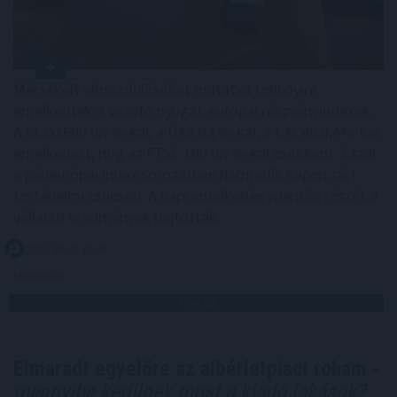
Mérsékelt elmozdulásokat mutatva többnyire
emelkedtek a vezető nyugat-európai részvényindexek.
A Stoxx600 0,2%-kal, a DAX 0,1%-kal, a CAC40 0,4%-kal
emelkedett, míg az FTSE 100 0,2%-kal csökkent. Ezzel
a páneurópai index sorozatban harmadik napon zárt
történelmi csúcson. A napi emelkedés jelentős részét a
vállalati eredmények hajtották.
2026. 08. 07. 09:00
Megosztás:
TOVÁBB
Elmaradt egyelőre az albérletpiaci roham -
mennyibe kerülnek most a kiadó lakások?