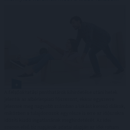
A felsőoktatási ponthatárok kihirdetése utáni hetek
jelentik az albérletpiaci főszezont, ekkor egyszerre
jelennek meg nagyobb számban a lakást kereső diákok,
miközben a tulajdonosok egy része is erre az időszakra
időzíti kiadó ingatlanának meghirdetését. Az idei
szezon első tíz napjának adatai alapján az idei roham