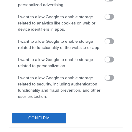
personalized advertising.
A robotfűnyíró mikro-nyírása: A robot nem hetente
egyszer nyírja le a pázsitot, hanem naponta vagy
I want to allow Google to enable storage
kétnaponta végighalad a gyep egészén. Nem
related to analytics like cookies on web or
centimétereket vág, hanem csupán 1-2 millimétert
device identifiers in apps.
csippent le a fűszálak végéből. Mivel a levágott
darabkák mikroszkopikus méretűek, nem maradnak a
I want to allow Google to enable storage
fűszálak tetején. Azonnal lehullanak a fűszálak közé,
related to functionality of the website or app.
közvetlenül a talaj felszínére. Mivel szinte teljes
I want to allow Google to enable storage
egészében vízből és szerves anyagból állnak, napokon -
related to personalization.
sőt, a meleg nyári napokon órákon - belül teljesen
elbomlanak és nyomtalanul eltűnnek.
I want to allow Google to enable storage
related to security, including authentication
2026. 08. 07. 06:00
functionality and fraud prevention, and other
user protection.
Megosztás:
TOVÁBB
CONFIRM
Energiaválság idején felértékelődnek a