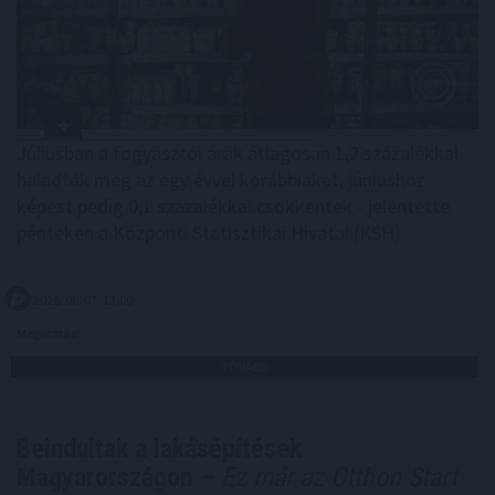
Júliusban a fogyasztói árak átlagosan 1,2 százalékkal
haladták meg az egy évvel korábbiakat, júniushoz
képest pedig 0,1 százalékkal csökkentek - jelentette
pénteken a Központi Statisztikai Hivatal (KSH).
2026. 08. 07. 13:00
Megosztás:
TOVÁBB
Beindultak a lakásépítések
Magyarországon
– Ez már az Otthon Start