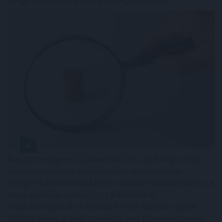
Magyarországon is új korszakot hoz az Európai Unió
bértranszparencia-szabályozása, amely minden
eddiginél átláthatóbbá teszi a vállalati javadalmazást: a
munkavállalók ezentúl joggal kérhetik ki
munkáltatójuktól az azonos értékű munkát végzők
átlagos bérét. A WHC szakértői arra figyelmeztetnek,