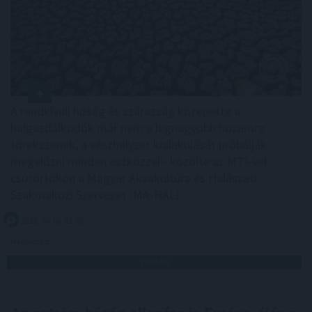
A rendkívüli hőség és szárazság közepette a
halgazdálkodók már nem a legnagyobb hozamra
törekszenek, a vészhelyzet kialakulását próbálják
megelőzni minden eszközzel - közölte az MTI-vel
csütörtökön a Magyar Akvakultúra és Halászati
Szakmaközi Szervezet (MA-HAL).
2026. 08. 06. 21:00
Megosztás:
TOVÁBB