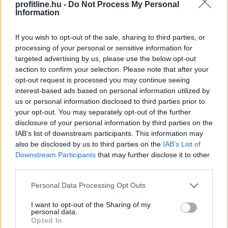
profitline.hu -
Do Not Process My Personal
Information
If you wish to opt-out of the sale, sharing to third parties, or
processing of your personal or sensitive information for
targeted advertising by us, please use the below opt-out
section to confirm your selection. Please note that after your
opt-out request is processed you may continue seeing
interest-based ads based on personal information utilized by
us or personal information disclosed to third parties prior to
your opt-out. You may separately opt-out of the further
disclosure of your personal information by third parties on the
IAB’s list of downstream participants. This information may
also be disclosed by us to third parties on the
IAB’s List of
Az online szerencsejáték mára mindennapos
Downstream Participants
that may further disclose it to other
szórakozássá vált sokak számára. Nem kell többé
third parties.
fizikailag elmenni egy kaszinóba, ha valaki szeretne
Please note that this website/app uses one or more Google
Personal Data Processing Opt Outs
pörgetni egy-két nyerőgépet vagy leülni egy élő osztós
services and may gather and store information including but
asztalhoz.
not limited to your visit or usage behaviour. You may click to
I want to opt-out of the Sharing of my
personal data.
grant or deny consent to Google and its third-party tags to
Opted In
2026. 08. 07. 06:59
use your data for below specified purposes in below Google