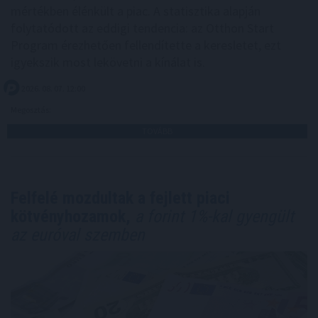
mértékben élénkült a piac. A statisztika alapján
folytatódott az eddigi tendencia: az Otthon Start
Program érezhetően fellendítette a keresletet, ezt
igyekszik most lekövetni a kínálat is.
2026. 08. 07. 12:00
Megosztás:
TOVÁBB
Felfelé mozdultak a fejlett piaci
kötvényhozamok,
a forint 1%-kal gyengült
az euróval szemben