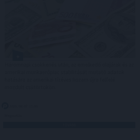
Háromnapi csökkenés után, az emelkedő olajárak és az
amerikai munkaerőpiac stabilitását mutató adatok
hatására az amerikai tízéves hozam újra felfelé
mozdult csütörtökön.
2026. 08. 07. 11:00
Megosztás:
TOVÁBB