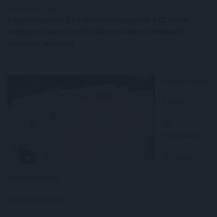
2026. 05. 31. 19:00
A Szerencsejáték Zrt. tájékoztatása szerint a 22. héten
megtartott hatos lottó számsorsoláson a következő
számokat húzták ki:
Nyerőszámok:
7 (hét)
19
(tizenkilenc)
20 (húsz)
41 (negyvenegy)
42 (negyvenkettő)