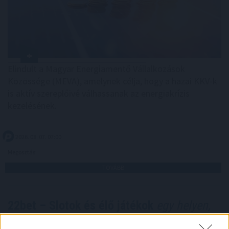
Elindult a Magyar Energiamentő Vállalkozások
Közössége (MEVA), amelynek célja, hogy a hazai KKV-k
is aktív szereplőivé válhassanak az energiakrízis
kezelésének.
2026. 08. 07. 07:00
Megosztás:
TOVÁBB
22bet – Slotok és élő játékok
egy helyen,
áttekinthetően