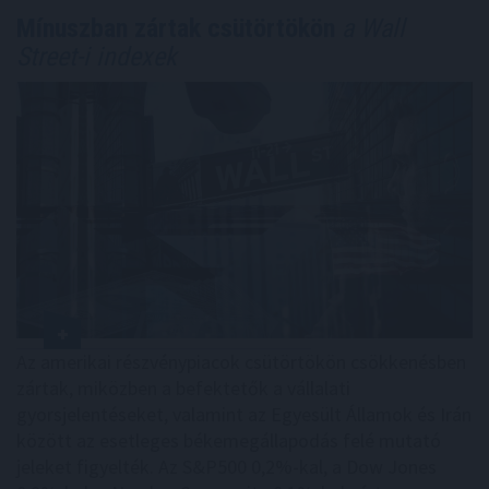
Mínuszban zártak csütörtökön
a Wall
Street-i indexek
Az amerikai részvénypiacok csütörtökön csökkenésben
zártak, miközben a befektetők a vállalati
gyorsjelentéseket, valamint az Egyesült Államok és Irán
között az esetleges békemegállapodás felé mutató
jeleket figyelték. Az S&P500 0,2%-kal, a Dow Jones