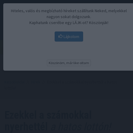
Hiteles, valós és megbízható híreket szállítunk Neked, melyekkel
nagyon sokat dolgozunk.
Kaphatunk cserébe egy LÁJK-ot? Köszönjük!
Lájkolom
Menü
Köszönöm, már like-oltam
Kezdőoldal
//
Hírek
// Ezekkel a számokkal nyerhettél a hatos
lottón!
Ezekkel a számokkal
nyerhettél
a hatos lottón!