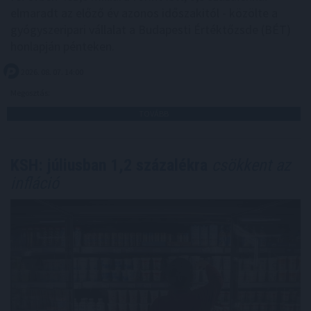
elmaradt az előző év azonos időszakitól - közölte a
gyógyszeripari vállalat a Budapesti Értéktőzsde (BÉT)
honlapján pénteken.
2026. 08. 07. 14:00
Megosztás:
TOVÁBB
KSH: júliusban 1,2 százalékra
csökkent az
infláció