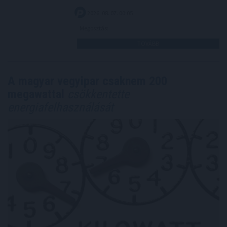
2026. 08. 07. 00:05
Megosztás:
TOVÁBB
A magyar vegyipar csaknem 200
megawattal
csökkentette
energiafelhasználását