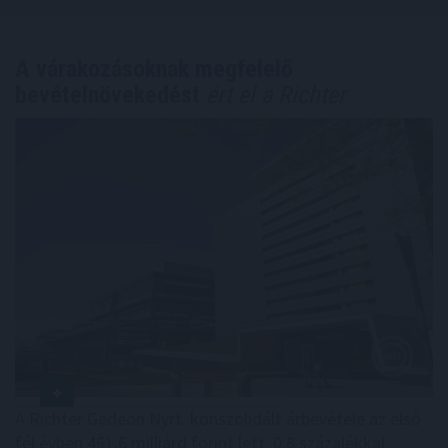
A várakozásoknak megfelelő
bevételnövekedést
ért el a Richter
A Richter Gedeon Nyrt. konszolidált árbevétele az első
fél évben 461,6 milliárd forint lett, 0,8 százalékkal