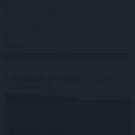
hogy az új irányelv nemcsak a bértárgyalások
dinamikáját változtatja meg, de komoly
adminisztrációs és kulturális felkészülést is megkövetel
a hazai cégektől.
2026. 08. 06. 22:00
Megosztás:
TOVÁBB
A vészhelyzet elkerülésén
dolgoznak a
halgazdálkodók