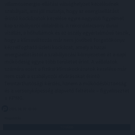
villamosenergia-ellátási válsághelyzet kezelésének
szabályait, ami jól mutatja, hogy az energiaellátást
érintő kockázatok kezelése egyre nagyobb figyelmet
kap szabályozói oldalról is. A rekordalacsony dunai
vízállás, a hőhullámok és az aszály egyértelművé teszik,
hogy a klímaváltozás már nem jövőbeli forgatókönyv:
kézzelfogható üzleti kockázat, amely a hazai
energiaellátástól a szabályozási környezeten át a napi
működésig egyre több területet érint. A vállalatok
számára ezért a fizikai klímakockázatok kezelése már
nem csak a szabályozói elvárásokat érintő
fenntarthatósági kérdés, hanem a működésbiztonság
és a versenyképesség alapvető feltétele – figyelmeztet
a KPMG.
2026. 08. 07. 03:00
Megosztás:
TOVÁBB