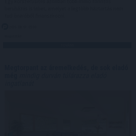
Egy korszerűsítés azonban több millió forintos
beruházás is lehet, amelyet a legtöbb háztartás nem
tud önerőből finanszírozni.
2026. 08. 07. 05:00
Megosztás:
TOVÁBB
Megtorpant az áremelkedés, de sok eladó
még
mindig durván túlárazza eladó
ingatlanát