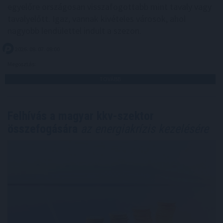
egyelőre országosan visszafogottabb mint tavaly vagy
tavalyelőtt. Igaz, vannak kivételes városok, ahol
nagyobb lendülettel indult a szezon.
2026. 08. 07. 08:00
Megosztás:
TOVÁBB
Felhívás a magyar kkv-szektor
összefogására
az energiakrízis kezelésére