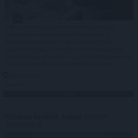
A WHO demencia-irányelveiben önálló kockázati
tényezőként szerepel a kognitív inaktivitás. A
dokumentum rámutat: az egész életen át tartó
kognitív aktivitás — a tanulás, a mentálisan igényes
feladatok és az új ingerek — szoros összefüggésben áll
a szellemi hanyatlás alacsonyabb kockázatával .
2026. 08. 07. 02:00
Megosztás:
TOVÁBB
Hőkupola bezárult: bajban
a klímát
használók is