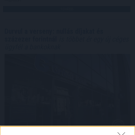
TOVÁBB
Durvul a verseny: nullás díjakat és
százezer forintnál
is többet ér egy új céges
ügyfél a bankoknak