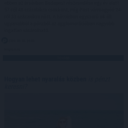
ebben az ársávban Budapest részesedése egy év alatt
57-ről 48 százalékra csökkent, míg Pest vármegyéé 24-
ről 33 százalékra nőtt. A háttérben egyszerű ok áll:
ugyanabból a pénzből az agglomerációban nagyobb
ingatlan vásárolható.
2026. 08. 06. 18:00
Megosztás:
TOVÁBB
Hogyan lehet nyaralás közben
is pénzt
keresni?