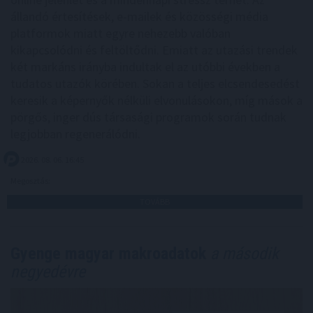
állandó értesítések, e-mailek és közösségi média
platformok miatt egyre nehezebb valóban
kikapcsolódni és feltöltődni. Emiatt az utazási trendek
két markáns irányba indultak el az utóbbi években a
tudatos utazók körében. Sokan a teljes elcsendesedést
keresik a képernyők nélküli elvonulásokon, míg mások a
pörgős, inger dús társasági programok során tudnak
legjobban regenerálódni.
2026. 08. 06. 16:45
Megosztás:
TOVÁBB
Gyenge magyar makroadatok
a második
negyedévre