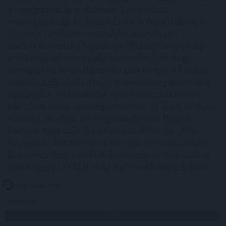
a mezőgazdaság problémáin. Egyre inkább
makrogazdasági kockázattá válik. A Duna budapesti
vízszintje történelmi mélységbe süllyedt, ami
ellehetetlenítette a hajózást, a hűtővíz hiánya pedig
arra kényszerítette a paksi atomerőművet, hogy
termelését a minimális szintre csökkentse. A közútra
terelt áruszállítás és a hazai villamosenergia-termelés
visszaesése a rekordközeli nyári fogyasztás mellett
jelentősen növeli az energiaimportot. Ez újabb inflációs
nyomást okozhat, ami megnehezítheti a Magyar
Nemzeti Bank számára a kamatcsökkentési ciklus
folytatását és a forintra is kedvezőtlen hatással lehet -
áll a nemzetközi fizetések és devizapiaci megoldások
szakértője, az AKCENTA CZ legfrissebb elemzésében.
2026. 08. 06. 17:00
Megosztás:
TOVÁBB