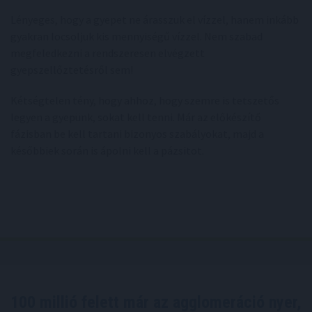
Lényeges, hogy a gyepet ne árasszuk el vízzel, hanem inkább
gyakran locsoljuk kis mennyiségű vízzel. Nem szabad
megfeledkezni a rendszeresen elvégzett
gyepszellőztetésről sem!
Kétségtelen tény, hogy ahhoz, hogy szemre is tetszetős
legyen a gyepünk, sokat kell tenni. Már az előkészítő
fázisban be kell tartani bizonyos szabályokat, majd a
későbbiek során is ápolni kell a pázsitot.
100 millió felett már az agglomeráció nyer,