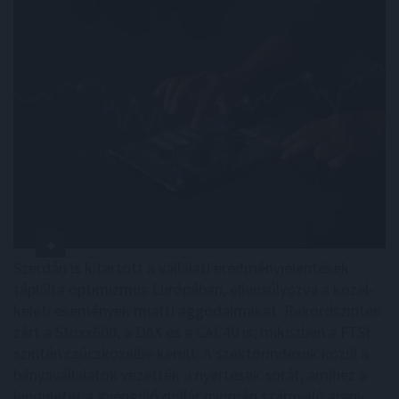
Szerdán is kitartott a vállalati eredményjelentések
táplálta optimizmus Európában, ellensúlyozva a közel-
keleti események miatti aggodalmakat. Rekordszinten
zárt a Stoxx600, a DAX és a CAC40 is, miközben a FTSE
szintén csúcsközelbe került. A szektorindexek közül a
bányavállalatok vezették a nyertesek sorát, amihez a
lendületet a gyengülő dollár nyomán szárnyaló arany