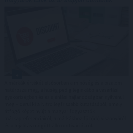
A márkák értékét elsősorban a minőség és a bizalom
határozza meg, a hűség pedig leginkább a vásárlási
gyakoriságban és az ajánlási hajlandóságban nyilvánul
meg – derül ki a Nitro legfrissebb kutatásából, amely
átfogó képet nyújt a magyar fogyasztók
márkapreferenciáiról, a márkákhoz fűződő viszonyáról
és a lojalitás mögött álló motivációkról.