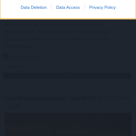
Data Deletion
Data Access
Privacy Policy
A Duna Paksnál az elmúlt 24 órában négy centimétert
emelkedett, az emelkedő tendencia tovább
folytatódott - olvasható a kormany.hu oldalon a
hőségriasztásról csütörtök délelőtt közzétett
jelentésében.
2026. 08. 06. 14:00
Megosztás:
TOVÁBB
Fizetésképtelenséget jelentett
a Robinson
Tours