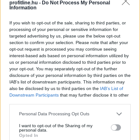
profitline.hu -
Do Not Process My Personal
Information
Egyre magasabb összegű egyszeri jóváírásokkal
próbálják magukhoz csábítani a bankot kereső vagy
If you wish to opt-out of the sale, sharing to third parties, or
éppen váltó vállalkozásokat a pénzintézetek. A
processing of your personal or sensitive information for
BiztosDöntés.hu elemzése szerint a céges ügyfelek
targeted advertising by us, please use the below opt-out
számlavezetéséért folyó harcban a leszorított vagy
section to confirm your selection. Please note that after your
akár nullás havi díjak és átutalási költségek is nagy
opt-out request is processed you may continue seeing
vonzerőt jelentenek. A versenybe már itt beszálltak a
interest-based ads based on personal information utilized by
fintech szolgáltatók.
us or personal information disclosed to third parties prior to
your opt-out. You may separately opt-out of the further
2026. 08. 06. 15:00
disclosure of your personal information by third parties on the
IAB’s list of downstream participants. This information may
Megosztás:
also be disclosed by us to third parties on the
IAB’s List of
TOVÁBB
Downstream Participants
that may further disclose it to other
third parties.
Please note that this website/app uses one or more Google
Personal Data Processing Opt Outs
A legjobb online kaszinó fizetési
módok
services and may gather and store information including but
összehasonlítása 2026-ban
not limited to your visit or usage behaviour. You may click to
I want to opt-out of the Sharing of my
personal data.
grant or deny consent to Google and its third-party tags to
Opted In
use your data for below specified purposes in below Google