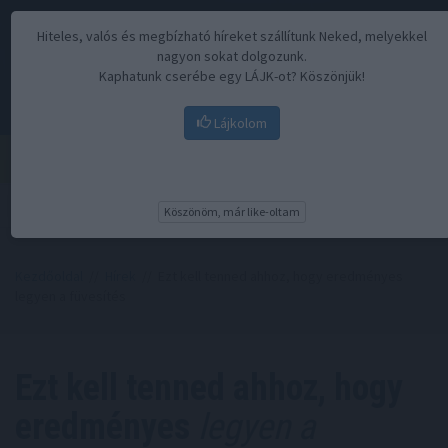
Hiteles, valós és megbízható híreket szállítunk Neked, melyekkel
nagyon sokat dolgozunk.
Kaphatunk cserébe egy LÁJK-ot? Köszönjük!
Lájkolom
Menü
Köszönöm, már like-oltam
Kezdőoldal
//
Hírek
// Ezt kell tenned ahhoz, hogy eredményes
legyen a füvesítés
Ezt kell tenned ahhoz, hogy
eredményes
legyen a