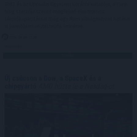
BME és az Uppsalai Egyetem korábbi kutatója, a Furik
blog szerzője szerint megfelelő elektromos
tárolókapacitással még egy ilyen válsághelyzet hatásai
is jelentősen enyhíthetők lennének.
2026. 08. 06. 12:00
Megosztás:
TOVÁBB
Új csúcson a Dow, a SpaceX és a
chipgyártó
AMD húzta le a Nasdaq-ot