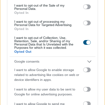
consent section.
I want to opt-out of the Sale of my
Personal Data.
Opted In
I want to opt-out of processing my
Personal Data for Targeted Advertising.
Opted In
I want to opt-out of Collection, Use,
Retention, Sale, and/or Sharing of my
Personal Data that Is Unrelated with the
Purposes for which it was collected.
Opted Out
Google consents
Az online szerencsejáték világában a gyors és
biztonságos pénzügyi tranzakciók alapvető
I want to allow Google to enable storage
fontosságúak. Nem mindegy, hogy a nyereményed órák
related to advertising like cookies on web or
vagy napok alatt érkezik meg a számládra, és az sem,
device identifiers in apps.
hogy milyen extra költségek terhelik a befizetéseidet.
I want to allow my user data to be sent to
Ez a részletes útmutató bemutatja a 2026-ban
Google for online advertising purposes.
leginkább ajánlott és legbiztonságosabb fizetési
megoldásokat, segítve a felelősségteljes és tudatos
I want to allow Google to send me