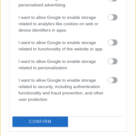
döntést a magyar játékosok számára.
personalized advertising.
2026. 08. 06. 14:32
I want to allow Google to enable storage
related to analytics like cookies on web or
Megosztás:
device identifiers in apps.
TOVÁBB
I want to allow Google to enable storage
related to functionality of the website or app.
A Duna Paksnál az elmúlt 24 órában
négy
I want to allow Google to enable storage
centimétert emelkedett
related to personalization.
I want to allow Google to enable storage
related to security, including authentication
functionality and fraud prevention, and other
user protection.
CONFIRM