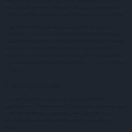
gereblyézzük át az adott területet. Fontos, hogy a seprűt
nem szabad rányomni a talajra. Az igazán szép eredmény
elérése érdekében erősen javasolt áthengerezni a területet.
Amíg nem kelnek ki a magok, addig elegendő a felső 2-3
centimétert locsolni. Ezt viszont nem elegendő napi egy
alkalommal megtenni, az ideális szám 4 és 5 között mozog.
Ha mindent jól csináltunk, akkor 8-10 napot követően
megjelennek az első fűszálak. Amennyiben ez megtörtént,
6-8 alkalommal kell meglocsolni a felső 10-15 centiméteres
réteget.
A pázsit gondozása
A gyepet hagyni kell, hogy megnőjön legalább 40
centiméteresre. Ekkor lehet először lenyírni, de nem szabad
sarabolni: körülbelül a harmadáig kell vágni. Mindig a
növekedés ütemének megfelelően kell sort keríteni a
fűnyírásra.