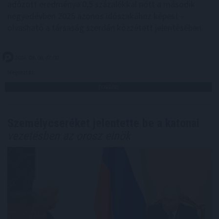
adózott eredménye 0,5 százalékkal nőtt a második
negyedévben 2025 azonos időszakához képest –
olvasható a társaság szerdán közzétett jelentésében.
2026. 08. 06. 07:00
Megosztás:
TOVÁBB
Személycseréket jelentette be a katonai
vezetésben az orosz elnök