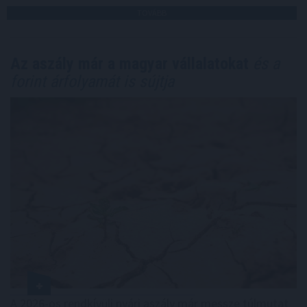
TOVÁBB
Az aszály már a magyar vállalatokat
és a
forint árfolyamát is sújtja
A 2026-os rendkívüli nyári aszály már messze túlmutat