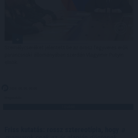
Személycseréket jelentett be az orosz fegyveres erők
parancsnoki állományában szerdán Vlagyimir Putyin
elnök.
2026. 08. 06. 06:00
Megosztás:
TOVÁBB
Friss kutatás: rossz sztereotípia, hogy
a
magyarok csak az ár alapján döntenek