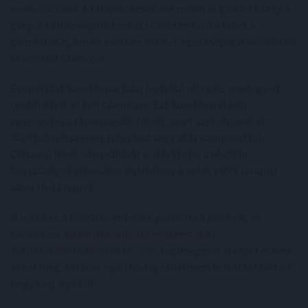
munkálatokra. A talaj előkészítése nélkül aligha lesz szép a
gyep. Az elhanyagolt területek esetén szóba jöhet a
gyomirtás is, ám ez esetben két hét egészségügyi várakozási
idővel kell számolni.
Gyomirtást követően a talaj legfelső rétegét, mintegy öt
centimétert el kell távolítani. Ezt követően el kell
egyengetni a tápanyagdús földet, amit szükség esetén
dúsíthatunk szerves trágyával vagy akár komposzttal.
Célszerű lehet vakondhálót is lefektetni a későbbi
bosszúságok elkerülése érdekében. A vetés előtt javasolt
várni 10-12 napot.
Már ebben a fázisban érdemes gondolni a jövőre is, és
kialakítani
automata öntözőrendszert is az
AutomataÖntözőrendszer.com
segítségével. Ha így teszünk,
akkor még a száraz nyári hónapokban sem kell attól tartani,
hogy kiég a pázsit.