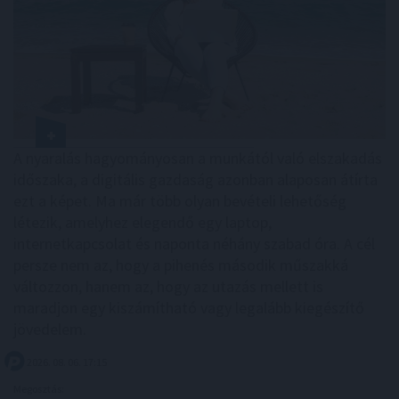
A nyaralás hagyományosan a munkától való elszakadás
időszaka, a digitális gazdaság azonban alaposan átírta
ezt a képet. Ma már több olyan bevételi lehetőség
létezik, amelyhez elegendő egy laptop,
internetkapcsolat és naponta néhány szabad óra. A cél
persze nem az, hogy a pihenés második műszakká
változzon, hanem az, hogy az utazás mellett is
maradjon egy kiszámítható vagy legalább kiegészítő
jövedelem.
2026. 08. 06. 17:15
Megosztás: