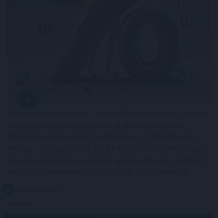
Látványosan, mintegy 2 százalékponttal estek a hosszú
bankközi referenciakamatok, a piaci lakáshitelek
átlagkamata azonban továbbra is 6,4 százalék körül
mozog. Jogosan merül fel a kérdés: mikor jelenik meg
a kedvező változás a bankok ajánlataiban, és mekkora
kamatcsökkentésre számíthatnak a hitelfelvevők?
2026. 08. 06. 09:00
Megosztás: