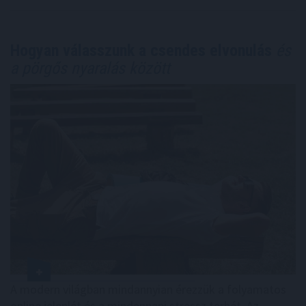
Hogyan válasszunk a csendes elvonulás
és
a pörgős nyaralás között
A modern világban mindannyian érezzük a folyamatos
online jelenlét és a mindennapi stressz terhét. Az