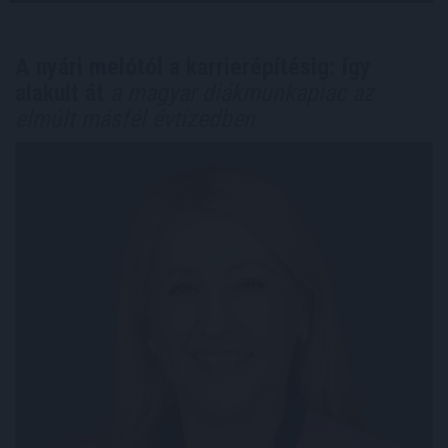
A nyári melótól a karrierépítésig: így
alakult át
a magyar diákmunkapiac az
elmúlt másfél évtizedben