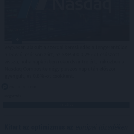
Vegyesen alakult a szerdai kereskedés a tengerentúlon:
a Dow új csúcson zárt, az S&P500 0,2%-ot csúszott
vissza, noha napközben rekordszintre ért, miközben a
Nasdaq Composite négy pluszos nap után először
gyengült, és 0,8%-ot csökkent.
2026. 08. 06. 11:00
Megosztás:
TOVÁBB
Kitart az optimizmus az
európai tőzsdéken