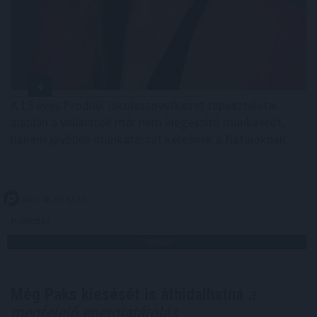
A 15 éves Prodiák Iskolaszövetkezet tapasztalatai
alapján a vállalatok már nem kiegészítő munkaerőt,
hanem jövőbeli munkatársat keresnek a fiatalokban.
2026. 08. 06. 12:30
Megosztás:
TOVÁBB
Még Paks kiesését is áthidalhatná
a
megfelelő energiatárolás