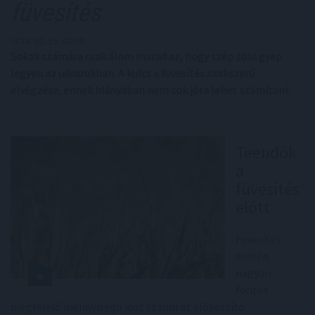
füvesítés
2024. 02. 15. 03:00
Sokak számára csak álom marad az, hogy szép zöld gyep
legyen az udvarukban. A kulcs a füvesítés szakszerű
elvégzése, ennek hiányában nem sok jóra lehet számítani.
Teendők
a
füvesítés
előtt
Füvesítés
esetén
nagyon
fontos
megfelelő mennyiségű időt szánni az előkészítő