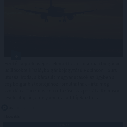
Fizetésképtelenséget jelentett az elsősorban bulgáriai
üdüléseket kínáló, bolgár bejegyzésű Robinson Tours
utazási iroda, a károsult magyar utasok az ügyben a
cég bolgár biztosítójához fordulhatnak - írta meg
szerdán a Turizmus.com utazási szakportál a Robinson
levele alapján, amelyben utasait tájékoztatta.
2026. 08. 06. 13:00
Megosztás:
TOVÁBB