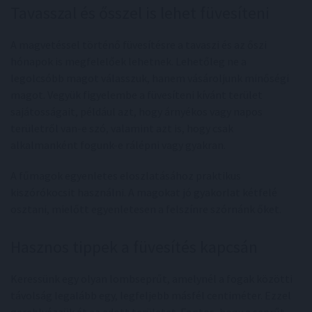
Tavasszal és ősszel is lehet füvesíteni
A magvetéssel történő füvesítésre a tavaszi és az őszi
hónapok is megfelelőek lehetnek. Lehetőleg ne a
legolcsóbb magot válasszuk, hanem vásároljunk minőségi
magot. Vegyük figyelembe a füvesíteni kívánt terület
sajátosságait, például azt, hogy árnyékos vagy napos
területről van-e szó, valamint azt is, hogy csak
alkalmanként fogunk-e rálépni vagy gyakran.
A fűmagok egyenletes eloszlatásához praktikus
kiszórókocsit használni. A magokat jó gyakorlat kétfelé
osztani, mielőtt egyenletesen a felszínre szórnánk őket.
Hasznos tippek a füvesítés kapcsán
Keressünk egy olyan lombseprűt, amelynél a fogak közötti
távolság legalább egy, legfeljebb másfél centiméter. Ezzel