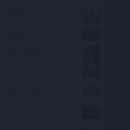
Hőkupola bezárult: bajban a klímát
használók is
Megérkezett az eső a Duna
vízgyűjtőjére
Mit tesz az agyaddal, ha minden nap
ugyanazt csinálod?
A Duna Paksnál az elmúlt 24 órában
négy centimétert emelkedett
A magyar vegyipar csaknem 200
megawattal csökkentette
energiafelhasználását
Durvul a verseny: nullás díjakat és
százezer forintnál is többet ér egy
új céges ügyfél a bankoknak