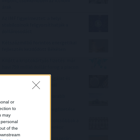
import, csökkenőben az itthoni
árak
Az IMF figyelmeztet: a helyi
stabilcoinok felgyorsíthatják a
dollárosodást
Kétszázmillió forintos energetikai
fejlesztés kezdődött Békésen
Kilőtt a kriptokártyás fizetés: már
havi 759 millió dollár forog a piacon
Tarr Zoltán: folyik a vizsgálat és
átvilágítás a közmédiánál
Minden korábbinál hamarabb
sonal or
kezdődik a közvetlen
ection to
agrártámogatások előlegfizetése
ou may
Ebben a megyében már olcsóbbak a
 personal
lakások, mint tavaly ilyenkor
out of the
 downstream
Enyhén nőtt a FAO élelmiszerár-