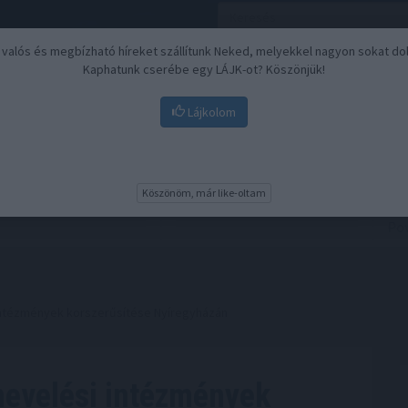
, valós és megbízható híreket szállítunk Neked, melyekkel nagyon sokat do
Kaphatunk cserébe egy LÁJK-ot? Köszönjük!
Lájkolom
Nyugdíj
Biztosítási befektetések
BU
Köszönöm, már like-oltam
 intézmények korszerűsítése Nyíregyházán
-nevelési intézmények