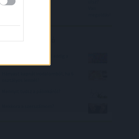
Kalkulátor ajánló
Mennyi időt töltöttél el eddig a
Candy Crash játékkal?
Hányast kapnál irodalomból, ha 6.
osztályos lennél?
Mennyit tudsz a pálinkáról?
Mekkora a szerszámom?