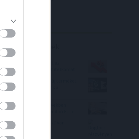
4IG elemzés
Richter elemzés
Befektetési tippek
Fél év alatt duplázódhat az
átlagadósoknak kínált hitelkamat
Évnyerő Lakáshitelek – új terméket
vezetett be az OTP Bank a
lakáshitelpiacon
Ha 1980-2000 közötti években
születtél, kaphatsz 10 millió Ft-ot
Döglött részvényen ülsz? Van
megoldás!