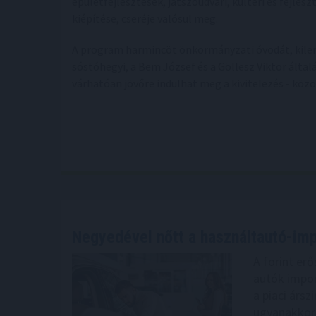
épületfejlesztések, játszóudvari, kültéri és fejle
kiépítése, cseréje valósul meg.
A program harmincöt önkormányzati óvodát, kilenc
sóstóhegyi, a Bem József és a Göllesz Viktor általá
várhatóan jövőre indulhat meg a kivitelezés - közö
Negyedével nőtt a használtautó-imp
A forint er
autók impor
a piaci árs
ugyanakkor 