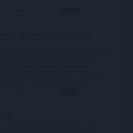
6:00
Megosztás:
TOVÁBB
xe az időjárási,
energiapiaci és
iszer-alapanyagárainak referenciamutatója enyhén
júliusban, mivel a közelmúltbeli hőhullámok és az
on tapasztalható dinamikák felnyomták a
 a növényi olajok és a cukor árát – adta hírül az
zésügyi és Mezőgazdasági Szervezete (FAO).
5:00
Megosztás:
TOVÁBB
őjére
 a rég várt eső a Duna vízgyűjtőjére, a folyó
gi szakaszán azonban továbbra is csak pár