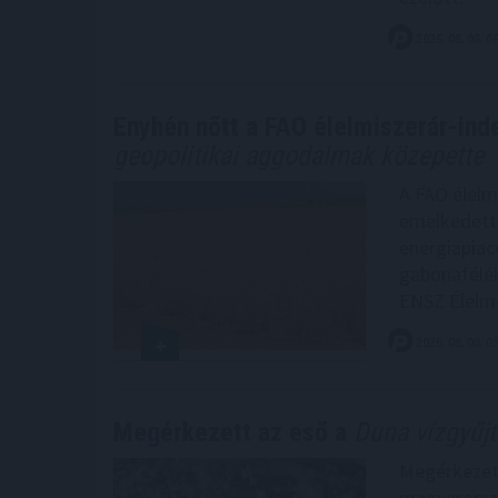
2026. 08. 08. 0
Enyhén nőtt a FAO élelmiszerár-inde
geopolitikai aggodalmak közepette
A FAO élelm
emelkedett 
energiapiac
gabonafélék,
ENSZ Élelme
2026. 08. 08. 0
Megérkezett az eső a
Duna vízgyűjt
Megérkezett
magyarorszá