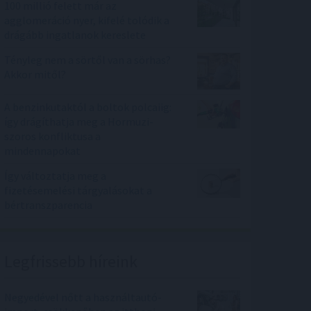
100 millió felett már az
agglomeráció nyer, kifelé tolódik a
drágább ingatlanok kereslete
Tényleg nem a sörtől van a sörhas?
Akkor mitől?
A benzinkutaktól a boltok polcaiig:
így drágíthatja meg a Hormuzi-
szoros konfliktusa a
mindennapokat
Így változtatja meg a
fizetésemelési tárgyalásokat a
bértranszparencia
Legfrissebb híreink
Negyedével nőtt a használtautó-