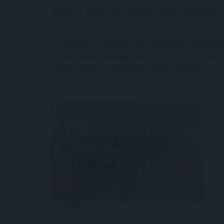
korszerűsítése Nyíregyh
2024. 06. 11. 12:30
A második, 5,9 milliárd forint beruházási értékű 
korszerűsítése Nyíregyházán - tette közzé Kovács 
polgármestere a közösségi oldalán pénteken.
"Ez
Nyí
Tel
ker
A p
önk
mod
ber
elm