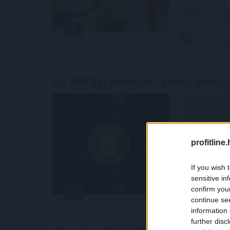
előélete el
eljuttatott
2026. 08. 08. 1
Az IMF figyelmeztet: a helyi stabil
Elsőre logi
kötött stabi
térnyerésév
visszafelé s
profitline
tehetik a d
piacokon, ah
If you wish 
való félelem
sensitive in
confirm you
2026. 08. 08. 1
continue se
information 
further disc