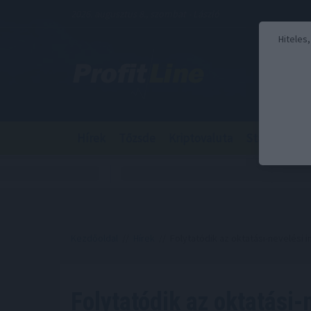
2026. augusztus 8., szombat - László
Hiteles
Hírek
Tőzsde
Kriptovaluta
Stabilcoin
Kezdőoldal
//
Hírek
// Folytatódik az oktatási-nevelési
Folytatódik az oktatási