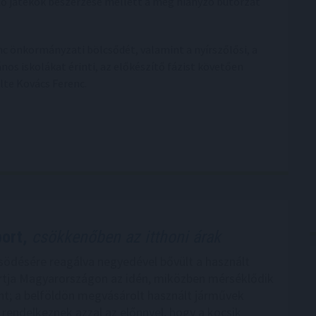
sztő játékok beszerzése mellett a még hiányzó bútorzat
 önkormányzati bölcsődét, valamint a nyírszőlősi, a
nos iskolákat érinti, az előkészítő fázist követően
lte Kovács Ferenc.
ort,
csökkenőben az itthoni árak
ősödésére reagálva negyedével bővült a használt
tja Magyarországon az idén, miközben mérséklődik
zint; a belföldön megvásárolt használt járművek
rendelkeznek azzal az előnnyel, hogy a kocsik