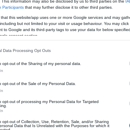
ejlesztés kezdődött Békésen
. This information may also be disclosed by us to third parties on the
IA
Participants
that may further disclose it to other third parties.
ió forint uniós támogatásból digitális
 that this website/app uses one or more Google services and may gath
dzsment-rendszert alakítanak ki több
including but not limited to your visit or usage behaviour. You may click 
nyben és egyéb intézményben Békésen -
 to Google and its third-party tags to use your data for below specifi
a az önkormányzat az MTI-t.
ogle consent section.
0:00
l Data Processing Opt Outs
Megosztás:
TOVÁBB
o opt-out of the Sharing of my personal data.
In
avi 759 millió dollár forog a piacon
o opt-out of the Sale of my Personal Data.
 felpörgött a kriptokártyák használata: a havi
In
lumen már meghaladja a 759 millió dollárt, miközben
to opt-out of processing my Personal Data for Targeted
ezeti a piacot, és egyre több új szereplő szerez
ing.
. A trend azt mutatja, hogy a stabilcoinok egyre
In
pnek a kriptotőzsdék világából, és valódi, mindennapi
o opt-out of Collection, Use, Retention, Sale, and/or Sharing
zzé válhatnak.
ersonal Data that Is Unrelated with the Purposes for which it
lected.