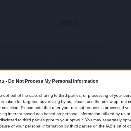
lenőrizhető - állapítja meg a Das WeltAuto az MTI-hez
 közleményében.
2:00
Megosztás:
TOVÁBB
coinok
felgyorsíthatják a dollárosodást
kus védekezésnek tűnhet saját, helyi devizához
lcoint indítani a dolláralapú digitális tokenek
el szemben. Az IMF szerint azonban ez könnyen
ülhet el: a helyi stabilcoinok akár még egyszerűbbé is
.hu -
Do Not Process My Personal Information
ollárba való menekülést, különösen a feltörekvő
ol eleve erős a devizagyengüléstől és inflációtól
to opt-out of the sale, sharing to third parties, or processing of your per
.
formation for targeted advertising by us, please use the below opt-out s
r selection. Please note that after your opt-out request is processed y
1:00
Megosztás:
TOVÁBB
eing interest-based ads based on personal information utilized by us or
disclosed to third parties prior to your opt-out. You may separately opt-
losure of your personal information by third parties on the IAB’s list of