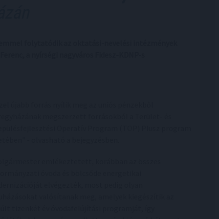
ázán
ütemmel folytatódik az oktatási-nevelési intézmények
Ferenc, a nyírségi nagyváros Fidesz-KDNP-s
zel újabb forrás nyílik meg az uniós pénzekből
regyházának megszerzett forrásokból a Terület- és
epülésfejlesztési Operatív Program (TOP) Plusz program
etében" - olvasható a bejegyzésben.
olgármester emlékeztetett, korábban az összes
ormányzati óvoda és bölcsőde energetikai
ernizációját elvégezték, most pedig olyan
uházásokat valósítanak meg, amelyek kiegészítik az
últ tizenkét év óvodafelújítási programját, így