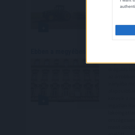
augusztus k
authenti
élelmiszer-
2026. 08. 08. 0
Ebben a megyében már olcsóbbak
a
Míg év elejé
drágulás le
az árrobban
irányába mo
alaposabban
keresik a me
Ingatlan Ra
lakóingatla
országosan 
most olcsób
ezelőtt.