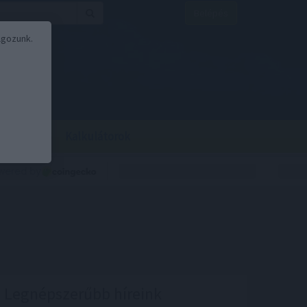
Belépés
lgozunk.
BOR
BIRS
Kalkulátorok
Legnépszerűbb híreink