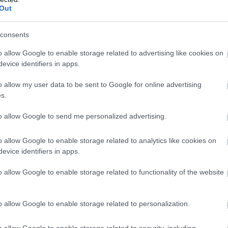
Out
9:00
Megosztás:
TOVÁBB
consents
ilágítás a közmédiánál
o allow Google to enable storage related to advertising like cookies on
evice identifiers in apps.
sgálat és átvilágítás a közmédiánál - közölte a
kapcsolatokért és kultúráért felelős miniszter a
o allow my user data to be sent to Google for online advertising
dalán pénteken közzétett videójában.
s.
to allow Google to send me personalized advertising.
8:00
Megosztás:
TOVÁBB
o allow Google to enable storage related to analytics like cookies on
evice identifiers in apps.
o allow Google to enable storage related to functionality of the website
ik a közvetlen
agrártámogatások
o allow Google to enable storage related to personalization.
bbinál hamarabb kezdődik a közvetlen
tások előlegfizetése idén, az utalások már
o allow Google to enable storage related to security, including