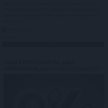
szintén csúcsközelbe került. A szektorindexek közül a
bányavállalatok vezették a nyertesek sorát, amihez a
lendületet a gyengülő dollár nyomán szárnyaló arany
biztosította.
2026. 08. 06. 10:00
Megosztás:
TOVÁBB
Zuhan a BIRS kamatráta: mikor
csökkenhetnek
végre a lakáshitelkamatok?