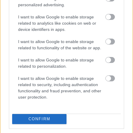
personalized advertising.
2026. 08. 06. 16:00
I want to allow Google to enable storage
Megosztás:
related to analytics like cookies on web or
TOVÁBB
device identifiers in apps.
I want to allow Google to enable storage
related to functionality of the website or app.
Durvul a verseny: nullás díjakat és
százezer forintnál
is többet ér egy új céges
I want to allow Google to enable storage
ügyfél a bankoknak
related to personalization.
I want to allow Google to enable storage
related to security, including authentication
functionality and fraud prevention, and other
user protection.
CONFIRM