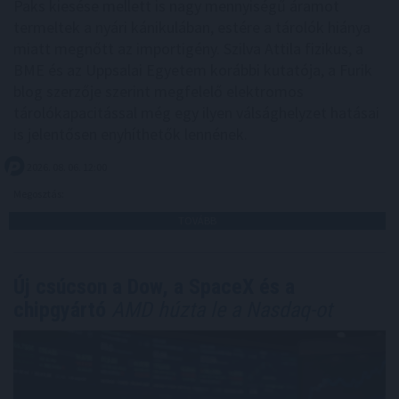
Paks kiesése mellett is nagy mennyiségű áramot
termeltek a nyári kánikulában, estére a tárolók hiánya
miatt megnőtt az importigény. Szilva Attila fizikus, a
BME és az Uppsalai Egyetem korábbi kutatója, a Furik
blog szerzője szerint megfelelő elektromos
tárolókapacitással még egy ilyen válsághelyzet hatásai
is jelentősen enyhíthetők lennének.
2026. 08. 06. 12:00
Megosztás:
TOVÁBB
Új csúcson a Dow, a SpaceX és a
chipgyártó
AMD húzta le a Nasdaq-ot