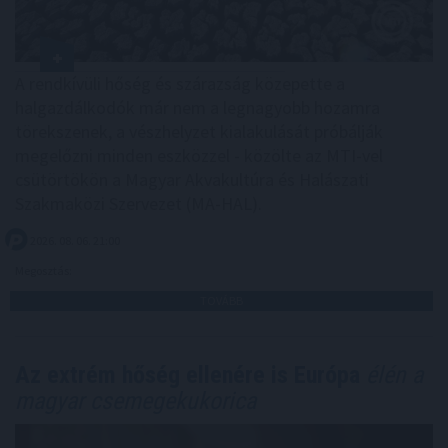
A rendkívüli hőség és szárazság közepette a
halgazdálkodók már nem a legnagyobb hozamra
törekszenek, a vészhelyzet kialakulását próbálják
megelőzni minden eszközzel - közölte az MTI-vel
csütörtökön a Magyar Akvakultúra és Halászati
Szakmaközi Szervezet (MA-HAL).
2026. 08. 06. 21:00
Megosztás:
TOVÁBB
Az extrém hőség ellenére is Európa
élén a
magyar csemegekukorica