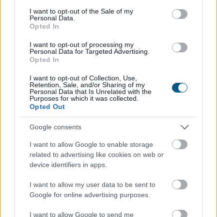
negyedévre
consent section.
I want to opt-out of the Sale of my
Personal Data.
Opted In
I want to opt-out of processing my
Personal Data for Targeted Advertising.
Opted In
I want to opt-out of Collection, Use,
Retention, Sale, and/or Sharing of my
Personal Data that Is Unrelated with the
Purposes for which it was collected.
Opted Out
Google consents
I want to allow Google to enable storage
related to advertising like cookies on web or
A júniusi ipari termelési és kiskereskedelmi forgalmi
device identifiers in apps.
adatokat tette ma reggel közzé a KSH. Az ipari
termelés volumene 4,1 százalékkal nőtt éves szinten a
I want to allow my user data to be sent to
munkanaphatástól megtisztított adatok szerint. Az
Google for online advertising purposes.
adat jóval kedvezőbb lett az általunk vártnál, de
I want to allow Google to send me
elmaradt piaci konszenzustól.