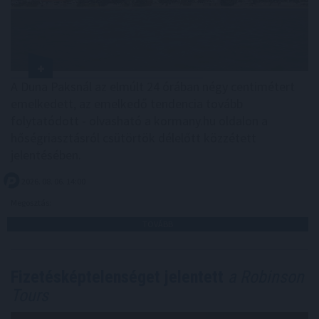
A Duna Paksnál az elmúlt 24 órában négy centimétert
emelkedett, az emelkedő tendencia tovább
folytatódott - olvasható a kormany.hu oldalon a
hőségriasztásról csütörtök délelőtt közzétett
jelentésében.
2026. 08. 06. 14:00
Megosztás:
TOVÁBB
Fizetésképtelenséget jelentett
a Robinson
Tours