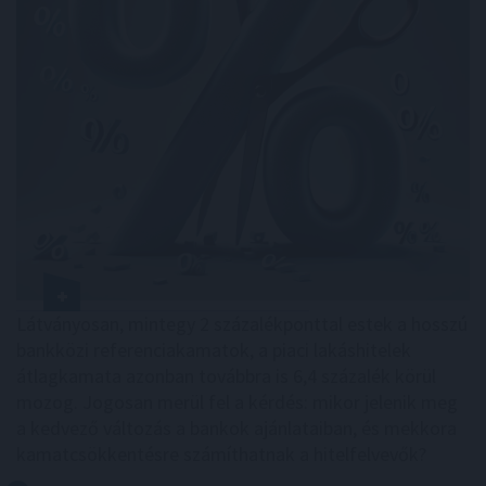
Látványosan, mintegy 2 százalékponttal estek a hosszú
bankközi referenciakamatok, a piaci lakáshitelek
átlagkamata azonban továbbra is 6,4 százalék körül
mozog. Jogosan merül fel a kérdés: mikor jelenik meg
a kedvező változás a bankok ajánlataiban, és mekkora
kamatcsökkentésre számíthatnak a hitelfelvevők?