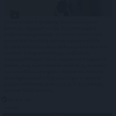
Amikor a háborúk gazdasági következményeiről
beszélünk, legtöbben az olaj- és üzemanyagárak
emelkedésére gondolnak. A Hormuzi-szoros körüli
geopolitikai feszültség azonban a globális ellátási
láncokon keresztül számos hétköznapi termék árát is
növelheti. A magasabb energia-, szállítási és
alapanyagköltségek idővel megjelennek a fogyasztói
árakban, még olyan termékek esetében is, amelyeket
nem a konfliktus térségében állítanak elő. A helyzet
lehetséges hatásait a Magyarországon is elérhető
globális befektetési alkalmazás, az XTB szakértője,
Leisztner Dávid elemezte.
2026. 08. 06. 19:00
Megosztás:
TOVÁBB