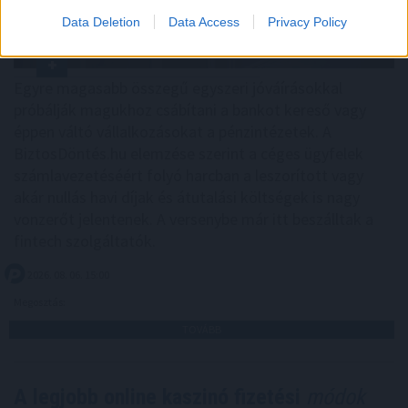
Data Deletion
Data Access
Privacy Policy
Egyre magasabb összegű egyszeri jóváírásokkal
próbálják magukhoz csábítani a bankot kereső vagy
éppen váltó vállalkozásokat a pénzintézetek. A
BiztosDöntés.hu elemzése szerint a céges ügyfelek
számlavezetéséért folyó harcban a leszorított vagy
akár nullás havi díjak és átutalási költségek is nagy
vonzerőt jelentenek. A versenybe már itt beszálltak a
fintech szolgáltatók.
2026. 08. 06. 15:00
Megosztás:
TOVÁBB
A legjobb online kaszinó fizetési
módok