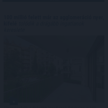
100 millió felett már az agglomeráció nyer,
kifelé
tolódik a drágább ingatlanok
kereslete
Átrendeződik a drágább ingatlanok földrajza: a 100