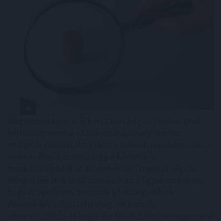
Magyarországon is új korszakot hoz az Európai Unió
bértranszparencia-szabályozása, amely minden
eddiginél átláthatóbbá teszi a vállalati javadalmazást: a
munkavállalók ezentúl joggal kérhetik ki
munkáltatójuktól az azonos értékű munkát végzők
átlagos bérét. A WHC szakértői arra figyelmeztetnek,
hogy az új irányelv nemcsak a bértárgyalások
dinamikáját változtatja meg, de komoly
adminisztrációs és kulturális felkészülést is megkövetel