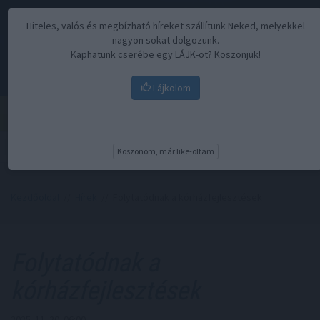
Hiteles, valós és megbízható híreket szállítunk Neked, melyekkel
nagyon sokat dolgozunk.
Kaphatunk cserébe egy LÁJK-ot? Köszönjük!
Lájkolom
Menü
Köszönöm, már like-oltam
Kezdőoldal
//
Hírek
// Folytatódnak a kórházfejlesztések
Folytatódnak a
kórházfejlesztések
2025. 11. 20. 06:00