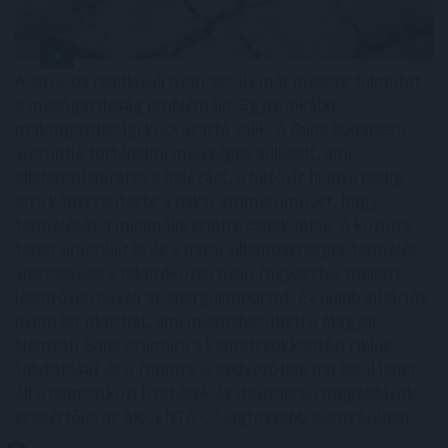
A 2026-os rendkívüli nyári aszály már messze túlmutat
a mezőgazdaság problémáin. Egyre inkább
makrogazdasági kockázattá válik. A Duna budapesti
vízszintje történelmi mélységbe süllyedt, ami
ellehetetlenítette a hajózást, a hűtővíz hiánya pedig
arra kényszerítette a paksi atomerőművet, hogy
termelését a minimális szintre csökkentse. A közútra
terelt áruszállítás és a hazai villamosenergia-termelés
visszaesése a rekordközeli nyári fogyasztás mellett
jelentősen növeli az energiaimportot. Ez újabb inflációs
nyomást okozhat, ami megnehezítheti a Magyar
Nemzeti Bank számára a kamatcsökkentési ciklus
folytatását és a forintra is kedvezőtlen hatással lehet -
áll a nemzetközi fizetések és devizapiaci megoldások
szakértője, az AKCENTA CZ legfrissebb elemzésében.