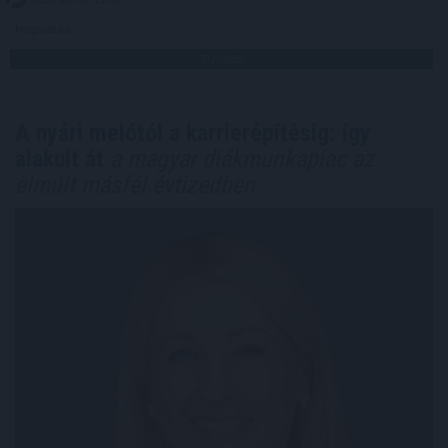
Megosztás:
TOVÁBB
A nyári melótól a karrierépítésig: így
alakult át
a magyar diákmunkapiac az
elmúlt másfél évtizedben