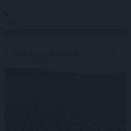
a hazai cégektől.
2026. 08. 06. 22:00
Megosztás:
TOVÁBB
A vészhelyzet elkerülésén
dolgoznak a
halgazdálkodók