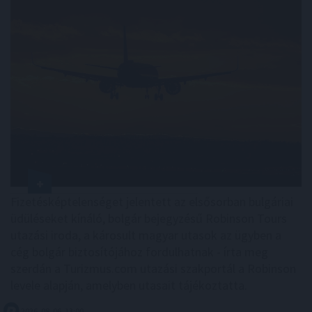
Fizetésképtelenséget jelentett az elsősorban bulgáriai
üdüléseket kínáló, bolgár bejegyzésű Robinson Tours
utazási iroda, a károsult magyar utasok az ügyben a
cég bolgár biztosítójához fordulhatnak - írta meg
szerdán a Turizmus.com utazási szakportál a Robinson
levele alapján, amelyben utasait tájékoztatta.
2026. 08. 06. 13:00