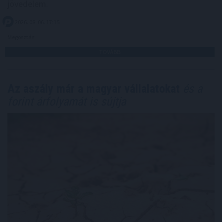
jövedelem.
2026. 08. 06. 17:15
Megosztás:
TOVÁBB
Az aszály már a magyar vállalatokat
és a
forint árfolyamát is sújtja