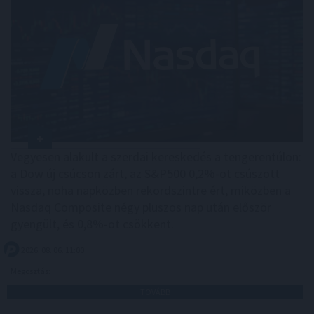
Vegyesen alakult a szerdai kereskedés a tengerentúlon:
a Dow új csúcson zárt, az S&P500 0,2%-ot csúszott
vissza, noha napközben rekordszintre ért, miközben a
Nasdaq Composite négy pluszos nap után először
gyengült, és 0,8%-ot csökkent.
2026. 08. 06. 11:00
Megosztás:
TOVÁBB