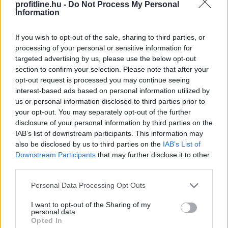
profitline.hu -
Do Not Process My Personal
Information
A modern világban mindannyian érezzük a folyamatos
online jelenlét és a mindennapi stressz terhét. Az
If you wish to opt-out of the sale, sharing to third parties, or
állandó értesítések, e-mailek és közösségi média
processing of your personal or sensitive information for
platformok miatt egyre nehezebb valóban
targeted advertising by us, please use the below opt-out
kikapcsolódni és feltöltődni. Emiatt az utazási trendek
section to confirm your selection. Please note that after your
opt-out request is processed you may continue seeing
két markáns irányba indultak el az utóbbi években a
interest-based ads based on personal information utilized by
tudatos utazók körében. Sokan a teljes elcsendesedést
us or personal information disclosed to third parties prior to
keresik a képernyők nélküli elvonulásokon, míg mások a
your opt-out. You may separately opt-out of the further
pörgős, inger dús társasági programok során tudnak
disclosure of your personal information by third parties on the
legjobban regenerálódni.
IAB’s list of downstream participants. This information may
also be disclosed by us to third parties on the
IAB’s List of
2026. 08. 06. 16:45
Downstream Participants
that may further disclose it to other
third parties.
Megosztás:
TOVÁBB
Please note that this website/app uses one or more Google
Personal Data Processing Opt Outs
services and may gather and store information including but
not limited to your visit or usage behaviour. You may click to
I want to opt-out of the Sharing of my
personal data.
grant or deny consent to Google and its third-party tags to
Gyenge magyar makroadatok
a második
Opted In
use your data for below specified purposes in below Google