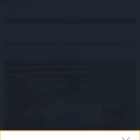
2026. 08. 06. 17:00
Megosztás:
TOVÁBB
Hogyan válasszunk a csendes elvonulás
és
a pörgős nyaralás között