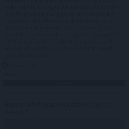
millió forint feletti ingatlanok iránti kereslet a főváros
helyett egyre inkább az agglomeráció felé fordul. A
Duna House első féléves tranzakciós adatai szerint
ebben az ársávban Budapest részesedése egy év alatt
57-ről 48 százalékra csökkent, míg Pest vármegyéé 24-
ről 33 százalékra nőtt. A háttérben egyszerű ok áll:
ugyanabból a pénzből az agglomerációban nagyobb
ingatlan vásárolható.
2026. 08. 06. 18:00
Megosztás:
TOVÁBB
Hogyan lehet nyaralás közben
is pénzt
keresni?