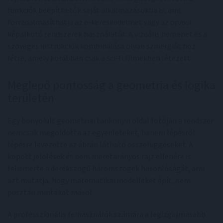
funkciók beépíthetők saját alkalmazásokba is, ami
forradalmasíthatja az e-kereskedelmet vagy az orvosi
képalkotó rendszerek használatát. A vizuális bemenet és a
szöveges instrukciók kombinálása olyan szinergiát hoz
létre, amely korábban csak a sci-fi filmekben létezett.
Meglepő pontosság a geometria és logika
területén
Egy bonyolult geometriai tankönyvi oldal fotóján a rendszer
nemcsak megoldotta az egyenleteket, hanem lépésről
lépésre levezette az ábrán látható összefüggéseket. A
kopott jelölések és nem méretarányos rajz ellenére is
felismerte a derékszögű háromszögek hasonlóságát, ami
azt mutatja, hogy matematikai modelleket épít, nem
pusztán mintákat másol.
A professzionális felhasználók számára a legizgalmasabb