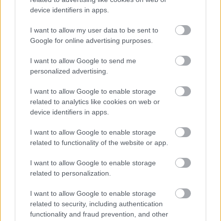
device identifiers in apps.
I want to allow my user data to be sent to
Google for online advertising purposes.
I want to allow Google to send me
personalized advertising.
I want to allow Google to enable storage
related to analytics like cookies on web or
device identifiers in apps.
Júliusban a fogyasztói árak átlagosan 1,2 százalékkal
I want to allow Google to enable storage
haladták meg az egy évvel korábbiakat, júniushoz
related to functionality of the website or app.
képest pedig 0,1 százalékkal csökkentek - jelentette
I want to allow Google to enable storage
pénteken a Központi Statisztikai Hivatal (KSH).
related to personalization.
I want to allow Google to enable storage
2026. 08. 07. 13:00
related to security, including authentication
Megosztás:
functionality and fraud prevention, and other