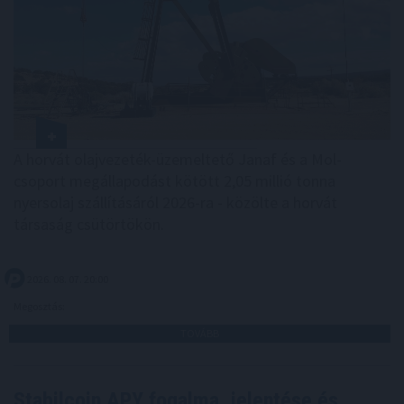
A horvát olajvezeték-üzemeltető Janaf és a Mol-
csoport megállapodást kötött 2,05 millió tonna
nyersolaj szállításáról 2026-ra - közölte a horvát
társaság csütörtökön.
2026. 08. 07. 20:00
Megosztás:
TOVÁBB
Stabilcoin APY fogalma, jelentése és