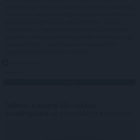
jelennek meg nagyobb számban a lakást kereső diákok,
miközben a tulajdonosok egy része is erre az időszakra
időzíti kiadó ingatlanának meghirdetését. Az idei
szezon első tíz napjának adatai alapján az idei roham
egyelőre országosan visszafogottabb mint tavaly vagy
tavalyelőtt. Igaz, vannak kivételes városok, ahol
nagyobb lendülettel indult a szezon.
2026. 08. 07. 08:00
Megosztás:
TOVÁBB
Felhívás a magyar kkv-szektor
összefogására
az energiakrízis kezelésére