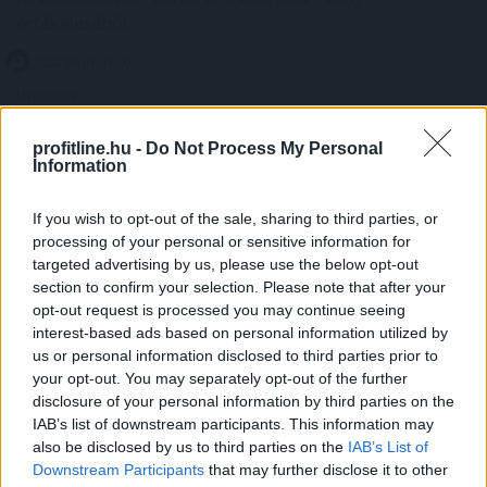
értékeléséből.
2026. 08. 07. 16:00
Megosztás:
TOVÁBB
profitline.hu -
Do Not Process My Personal
Information
A várakozásoknak megfelelő
If you wish to opt-out of the sale, sharing to third parties, or
bevételnövekedést
ért el a Richter
processing of your personal or sensitive information for
targeted advertising by us, please use the below opt-out
section to confirm your selection. Please note that after your
opt-out request is processed you may continue seeing
interest-based ads based on personal information utilized by
us or personal information disclosed to third parties prior to
your opt-out. You may separately opt-out of the further
disclosure of your personal information by third parties on the
IAB’s list of downstream participants. This information may
also be disclosed by us to third parties on the
IAB’s List of
Downstream Participants
that may further disclose it to other