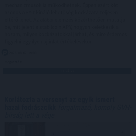
mechanizmusok is működhetnek. Éppen ezért két
azonos APY-t kínáló lehetőség kockázata teljesen
eltérő lehet. Az alábbi elemzés közérthetően mutatja
be, mit jelent a stabilcoin APY, hogyan keletkezik a
hozam, milyen kockázatokkal járhat, és mire érdemes
figyelni egy ilyen ajánlat értékelésekor.
2026. 08. 07. 19:00
Megosztás:
TOVÁBB
Korlátozta a versenyt az egyik ismert
hazai fodrászcikk
forgalmazó, komoly GVH-
bírság lett a vége