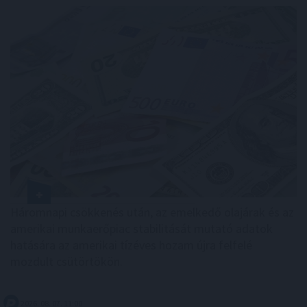
Háromnapi csökkenés után, az emelkedő olajárak és az
amerikai munkaerőpiac stabilitását mutató adatok
hatására az amerikai tízéves hozam újra felfelé
mozdult csütörtökön.
2026. 08. 07. 11:00