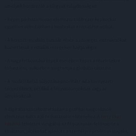
amelyek hordozzák a tárgyak tulajdonságait.
- Képes párhuzamosan elemezni több ezer képkockát
egyetlen videofájlban a kontextus elvesztése nélkül.
- A kereszt-modális tanulás révén a szöveges instrukciókat
közvetlenül a vizuális rétegeken hajtja végre.
- A nagy felbontású képek esetében képes a részletekre
fókuszálni, miközben megtartja a globális rálátást.
- A modell belső súlyozása prioritást ad a környezeti
tényezőknek, például a fényviszonyoknak vagy az
árnyékoknak.
A digitális szórakoztatásban a grafikai megoldások
elemzése kulcs a jó felhasználói élményhez. A
Fiery Play
kaszinó
felületét vizsgálva az AI pontosan felismerte a
kínálatot, játékokat ajánlott a személyes profilom alapján,