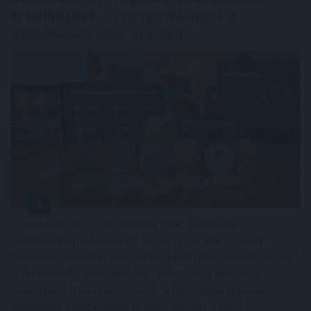
értelmezése
– hogyan működik a
stabilcoinok éves hozama?
A stabilcoin APY azt mutatja meg, hogy egy
stabilcoinban elhelyezett befektetés egy év alatt
mekkora hozamot termelhet a kamatos kamat hatását
is figyelembe véve. Bár első pillantásra egyszerű
százalékos mutatónak tűnik, a háttérben hitelezési,
likviditási, kereskedési és akár derivatív piaci