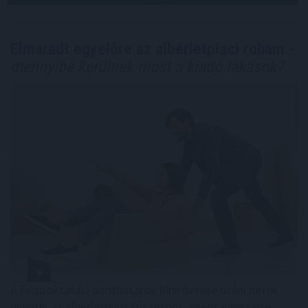
Elmaradt egyelőre az albérletpiaci roham -
mennyibe kerülnek most a kiadó lakások?
A felsőoktatási ponthatárok kihirdetése utáni hetek
jelentik az albérletpiaci főszezont, ekkor egyszerre