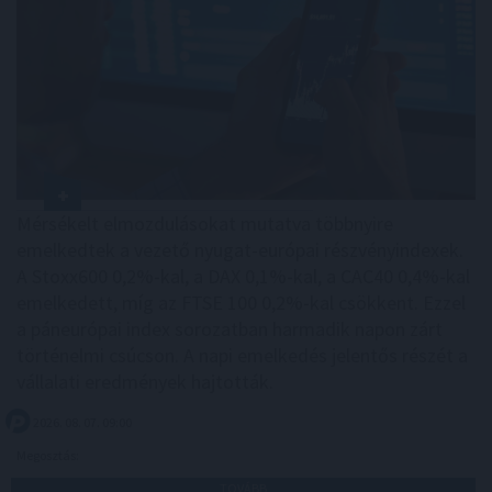
Mérsékelt elmozdulásokat mutatva többnyire
emelkedtek a vezető nyugat-európai részvényindexek.
A Stoxx600 0,2%-kal, a DAX 0,1%-kal, a CAC40 0,4%-kal
emelkedett, míg az FTSE 100 0,2%-kal csökkent. Ezzel
a páneurópai index sorozatban harmadik napon zárt
történelmi csúcson. A napi emelkedés jelentős részét a
vállalati eredmények hajtották.
2026. 08. 07. 09:00
Megosztás:
TOVÁBB