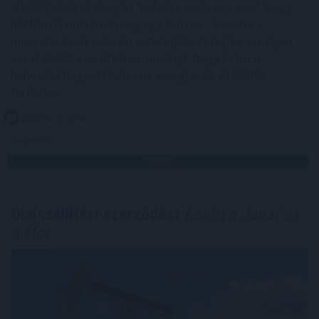
vízállásjelzések alapján "halvány esély van arra", hogy
hétfőn újraindulhat még egy turbina - közölte a
miniszterelnök pénteki sajtótájékoztatóján, amelyen
azzal vádolta az Orbán-kormányt, hogy drámai
helyzetet hagyott hátra az energia- és vízellátás
területén.
2026. 08. 07. 21:00
Megosztás:
TOVÁBB
Olajszállítási szerződést
kötött a Janaf és
a Mol