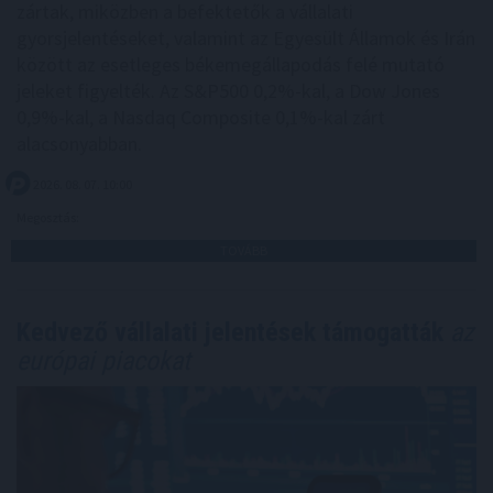
zártak, miközben a befektetők a vállalati
gyorsjelentéseket, valamint az Egyesült Államok és Irán
között az esetleges békemegállapodás felé mutató
jeleket figyelték. Az S&P500 0,2%-kal, a Dow Jones
0,9%-kal, a Nasdaq Composite 0,1%-kal zárt
alacsonyabban.
2026. 08. 07. 10:00
Megosztás:
TOVÁBB
Kedvező vállalati jelentések támogatták
az
európai piacokat