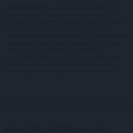
A tanulság egyértelmű: a vizuális tartalom már nem egy
statikus adatpont az algoritmus számára, hanem egy
dinamikus információforrás, amelyből logikai láncolatokat
épít fel. A jövőben a látás és a gondolkodás közötti
határvonal még tovább fog halványulni, és a gépek nemcsak
segédeszközök, hanem valódi vizuális partnerek lesznek a
mindennapi életben. Aki megtanulja hatékonyan
kommunikálni a vizuális bemenetek és a szöveges kérések
ötvözetét, az olyan versenyelőnyre tesz szert, amely a
munkaerőpiac minden szegmensében felértékelődik majd.
Magyar Péter: stabil Magyarország