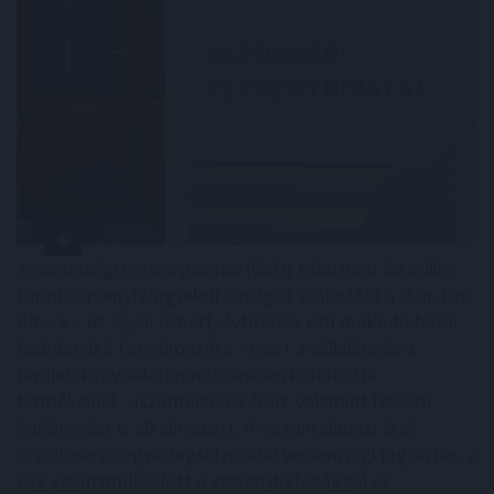
A Gazdasági Versenyhivatal (GVH) több mint 68 millió
forint versenyfelügyeleti bírságot szabott ki a Hair-Line
Kft.-re – az egyik ismert, évtizedek óta működő hazai
fodrászcikk forgalmazóra – mert a vállalkozás a
területi képviseleti rendszerében korlátozta
termékeinek viszonteladási árait, valamint területi
korlátozást is alkalmazott. A viszonteladási árak
rögzítése az egyik legsúlyosabb versenyjogi jogsértés, a
cég együttműködött a versenyhatósággal és