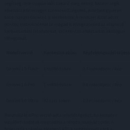
segítség nem csupán időt takarít meg neked, hanem segít
elkerülni a felesleges szervizköltségeket, amelyek gyakran
több tízezer forintot is elérhetnek. A rendszer által adott
pontos instrukciókkal te magad is elvégezheted az alapvető
karbantartási feladatokat, csökkentve a háztartás ökológiai
lábnyomát.
Modell verzió
Kontextus ablak
Képfeldolgozási sebes
Gemini 1.5 Flash
1 millió token
0.4 másodperc / kép
Gemini 1.5 Pro
1 millió token
0.8 másodperc / kép
Gemini 1.0 Ultra
32 ezer token
1.2 másodperc / kép
Használd ki a Pro verzió adta lehetőségeket, ha komplex
vizuális feladatok megoldása a célod a munkád során. A
fejlesztők számára elérhető API-k segítségével ezek a