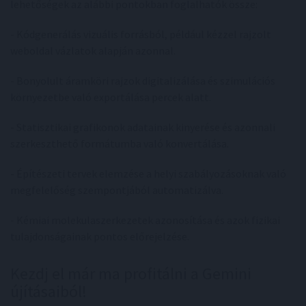
lehetőségek az alábbi pontokban foglalhatók össze:
- Kódgenerálás vizuális forrásból, például kézzel rajzolt
weboldal vázlatok alapján azonnal.
- Bonyolult áramköri rajzok digitalizálása és szimulációs
környezetbe való exportálása percek alatt.
- Statisztikai grafikonok adatainak kinyerése és azonnali
szerkeszthető formátumba való konvertálása.
- Építészeti tervek elemzése a helyi szabályozásoknak való
megfelelőség szempontjából automatizálva.
- Kémiai molekulaszerkezetek azonosítása és azok fizikai
tulajdonságainak pontos előrejelzése.
Kezdj el már ma profitálni a Gemini
újításaiból!