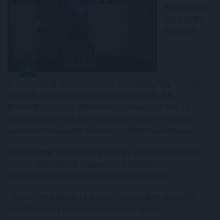
Néhány hete
egy kaotikus
fejlesztői
brainstorming után lefotóztam a nyilakkal, félig letörölt
kóddal és kusza jegyzetekkel teli fehértáblát. Bár
kételkedtem benne, feltöltöttem a Gemini 1.5 Pro-ba,
amely másodpercek alatt strukturált dokumentummá
rendezte és sorrendbe állította a projekt mérföldköveit.
Ez a folyamat rávilágított arra, hogy a modell képességei
messze túlmutatnak az egyszerű alakzatfelismerésen,
hiszen a rendszer a következőket hajtotta végre:
- Felismerte a kézzel írt, gyakran elmosódott technikai
rövidítéseket és kontextusba helyezte azokat.