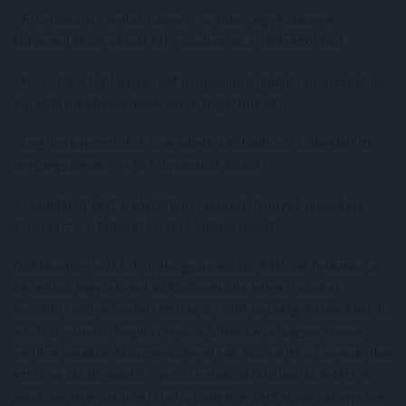
- Értelmezte a nyilak irányát, és ebből egy koherens
folyamatábrát vázolt fel a szoftveres architektúráról.
- Kiszűrte a táblán maradt irreleváns firkákat, amelyeket a
korábbi megbeszélések során hagytunk ott.
- Logikai kapcsolatot teremtett a különböző színekkel írt
megjegyzések és a fő folyamatok között.
- Javaslatot tett a vázlatban szereplő hiányzó lépésekre,
kiegészítve a fejlesztési terv logikai réseit.
Döbbenetes volt látni, ahogy a neurális hálózat felismeri a
kézírásos jegyzeteket és kontextusba helyezi azokat a
korábbi szoftverarchitektúráról szóló beszélgetéseinkkel. Ez
a szintű vizuális logika messze túlmutat a hagyományos
optikai karakterfelismerés keretein, hiszen itt a szemantikai
értelmezés dominált a puszta alakzatfelismerés felett. A
rendszer nem csupán látott, hanem értett is, ami alapjaiban