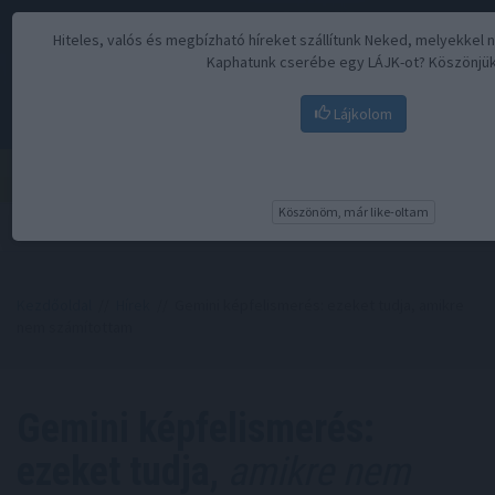
Hiteles, valós és megbízható híreket szállítunk Neked, melyekkel
Kaphatunk cserébe egy LÁJK-ot? Köszönjük
Lájkolom
Menü
Köszönöm, már like-oltam
Kezdőoldal
//
Hírek
// Gemini képfelismerés: ezeket tudja, amikre
nem számítottam
Gemini képfelismerés:
ezeket tudja,
amikre nem