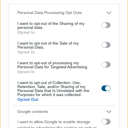
third parties.
Please note that this website/app uses one or more Google
Personal Data Processing Opt Outs
services and may gather and store information including but
not limited to your visit or usage behaviour. You may click to
I want to opt-out of the Sharing of my
A Richter Gedeon Nyrt. konszolidált árbevétele az első
personal data.
grant or deny consent to Google and its third-party tags to
Opted In
fél évben 461,6 milliárd forint lett, 0,8 százalékkal
use your data for below specified purposes in below Google
elmaradt az előző év azonos időszakitól - közölte a
consent section.
I want to opt-out of the Sale of my
gyógyszeripari vállalat a Budapesti Értéktőzsde (BÉT)
Personal Data.
Opted In
honlapján pénteken.
I want to opt-out of processing my
2026. 08. 07. 14:00
Personal Data for Targeted Advertising.
Opted In
Megosztás:
TOVÁBB
I want to opt-out of Collection, Use,
Retention, Sale, and/or Sharing of my
Personal Data that Is Unrelated with the
Purposes for which it was collected.
Opted Out
KSH: júliusban 1,2 százalékra
csökkent az
infláció
Google consents
I want to allow Google to enable storage
related to advertising like cookies on web or