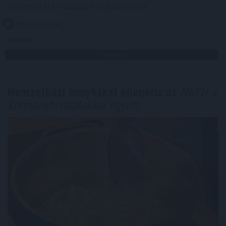
előremutató vállalásokat ajánlott fel.
2026. 08. 07. 18:00
Megosztás:
TOVÁBB
Nemzetközi konyhákat ellenőriz az
NKFH a
kormányhivatalokkal együtt