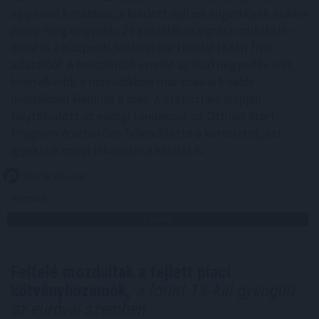
egy évvel korábban, a kiadott építési engedélyek száma
pedig még nagyobb, 29 százalékos ugrást mutatott –
derül ki a Központi Statisztikai Hivatal (KSH) friss
adataiból. A beszámoló szerint az első negyedév volt
kiemelkedő, a másodikban már sokkal kisebb
mértékben élénkült a piac. A statisztika alapján
folytatódott az eddigi tendencia: az Otthon Start
Program érezhetően fellendítette a keresletet, ezt
igyekszik most lekövetni a kínálat is.
2026. 08. 07. 12:00
Megosztás:
TOVÁBB
Felfelé mozdultak a fejlett piaci
kötvényhozamok,
a forint 1%-kal gyengült
az euróval szemben