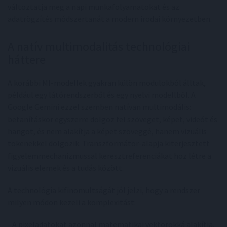
változtatja meg a napi munkafolyamatokat és az
adatrögzítés módszertanát a modern irodai környezetben.
A natív multimodalitás technológiai
háttere
A korábbi MI-modellek gyakran külön modulokból álltak,
például egy látórendszerből és egy nyelvi modellből. A
Google Gemini ezzel szemben natívan multimodális:
betanításkor egyszerre dolgoz fel szöveget, képet, videót és
hangot, és nem alakítja a képet szöveggé, hanem vizuális
tokenekkel dolgozik. Transzformátor-alapja kiterjesztett
figyelemmechanizmussal keresztreferenciákat hoz létre a
vizuális elemek és a tudás között.
A technológia kifinomultságát jól jelzi, hogy a rendszer
milyen módon kezeli a komplexitást:
- A pixeladatokat azonnal matematikai vektorokká alakítja,