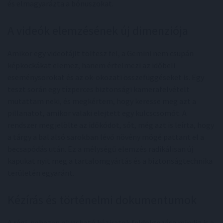
és elmagyarázta a bónuszokat.
A videók elemzésének új dimenziója
Amikor egy videofájlt töltesz fel, a Gemini nem csupán
képkockákat elemez, hanem értelmezi az időbeli
eseménysorokat és az ok-okozati összefüggéseket is. Egy
teszt során egy tízperces biztonsági kamerafelvételt
mutattam neki, és megkértem, hogy keresse meg azt a
pillanatot, amikor valaki elejtett egy kulcscsomót. A
rendszer megjelölte az időkódot, sőt, még azt is leírta, hogy
a tárgy a bal alsó sarokban lévő növény mögé pattant el a
becsapódás után. Ez a mélységű elemzés radikálisan új
kapukat nyit meg a tartalomgyártás és a biztonságtechnika
területén egyaránt.
Kézírás és történelmi dokumentumok
A régi, nehezen olvasható kéziratok feldolgozása mindig is a