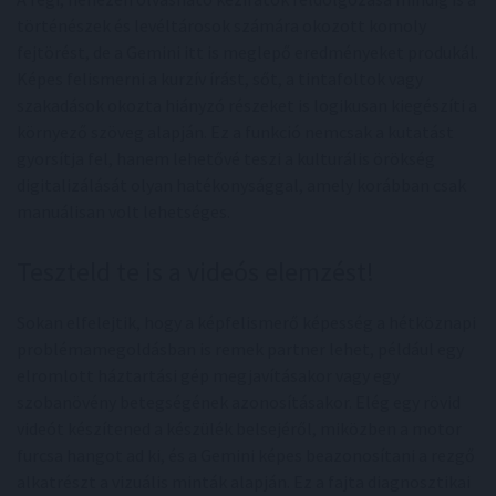
történészek és levéltárosok számára okozott komoly
fejtörést, de a Gemini itt is meglepő eredményeket produkál.
Képes felismerni a kurzív írást, sőt, a tintafoltok vagy
szakadások okozta hiányzó részeket is logikusan kiegészíti a
környező szöveg alapján. Ez a funkció nemcsak a kutatást
gyorsítja fel, hanem lehetővé teszi a kulturális örökség
digitalizálását olyan hatékonysággal, amely korábban csak
manuálisan volt lehetséges.
Teszteld te is a videós elemzést!
Sokan elfelejtik, hogy a képfelismerő képesség a hétköznapi
problémamegoldásban is remek partner lehet, például egy
elromlott háztartási gép megjavításakor vagy egy
szobanövény betegségének azonosításakor. Elég egy rövid
videót készítened a készülék belsejéről, miközben a motor
furcsa hangot ad ki, és a Gemini képes beazonosítani a rezgő
alkatrészt a vizuális minták alapján. Ez a fajta diagnosztikai