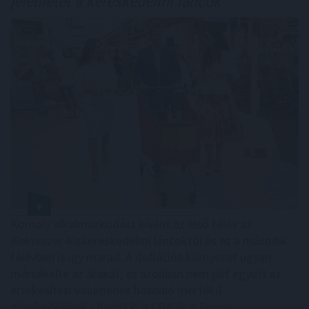
jelenlétét a kereskedelmi láncok
Komoly alkalmazkodást kívánt az első félév az
élelmiszer-kiskereskedelmi láncoktól és ez a második
félévben is így marad. A deflációs környezet ugyan
mérsékelte az árakat, ez azonban nem járt együtt az
értékesítési volumenek hasonló mértékű
növekedésével - derült ki a CBA és a Penny