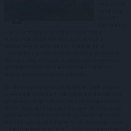
meghatározó
szereplője a
BÁV ART
Aukciósház és
Galéria. Az intézmény egyedülálló módon a teljes
műkereskedelmi palettát lefedi: az ékszerektől a
festményeken át a bútorokig és műtárgyakig kínál
ritkaságokat. A gyűjtők méltó környezetben licitálhatnak
ikonikus órákra, hollywoodi csillogást idéző ékszerekre és
különleges festményekre, ami egyúttal a magyar piac
erősödő nemzetközi szerepét is igazolja.
Az aukció egyik legszemélyesebb darabja Füst Milán arany
Ulysse Nardin zsebórája. A svájci gyártó modellje tökéletes
párhuzamot von az irodalomtörténet és a tengeri hajózás
között, hiszen az író főműve, A feleségem története is egy
hajóskapitány világában játszódik. Az óraritkaságok sorát
erősítik a legendás Gérald Genta tervei – köztük egy Cartier
Pasha és egy Audemars Piguet Royal Oak –, valamint a NASA-