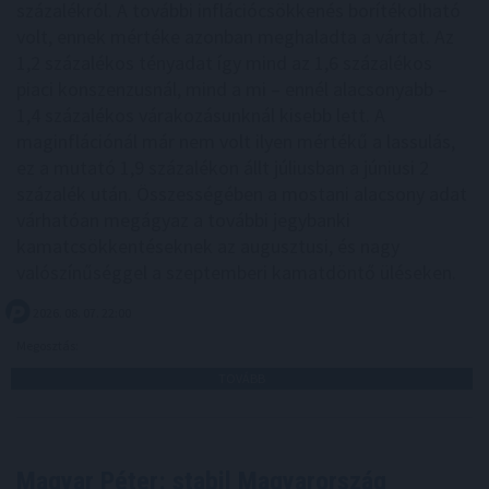
százalékról. A további inflációcsökkenés borítékolható
volt, ennek mértéke azonban meghaladta a vártat. Az
1,2 százalékos tényadat így mind az 1,6 százalékos
piaci konszenzusnál, mind a mi – ennél alacsonyabb –
1,4 százalékos várakozásunknál kisebb lett. A
maginflációnál már nem volt ilyen mértékű a lassulás,
ez a mutató 1,9 százalékon állt júliusban a júniusi 2
százalék után. Összességében a mostani alacsony adat
várhatóan megágyaz a további jegybanki
kamatcsökkentéseknek az augusztusi, és nagy
valószínűséggel a szeptemberi kamatdöntő üléseken.
2026. 08. 07. 22:00
Megosztás:
TOVÁBB
Magyar Péter: stabil Magyarország