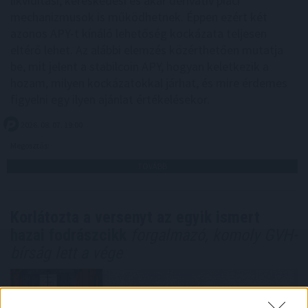
likviditási, kereskedési és akár derivatív piaci
mechanizmusok is működhetnek. Éppen ezért két
azonos APY-t kínáló lehetőség kockázata teljesen
eltérő lehet. Az alábbi elemzés közérthetően mutatja
be, mit jelent a stabilcoin APY, hogyan keletkezik a
hozam, milyen kockázatokkal járhat, és mire érdemes
figyelni egy ilyen ajánlat értékelésekor.
2026. 08. 07. 19:00
Megosztás:
TOVÁBB
Korlátozta a versenyt az egyik ismert
hazai fodrászcikk
forgalmazó, komoly GVH-
bírság lett a vége