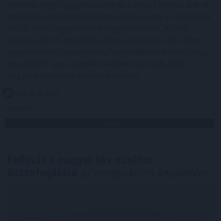
jelennek meg nagyobb számban a lakást kereső diákok,
miközben a tulajdonosok egy része is erre az időszakra
időzíti kiadó ingatlanának meghirdetését. Az idei
szezon első tíz napjának adatai alapján az idei roham
egyelőre országosan visszafogottabb mint tavaly vagy
tavalyelőtt. Igaz, vannak kivételes városok, ahol
nagyobb lendülettel indult a szezon.
2026. 08. 07. 08:00
Megosztás:
TOVÁBB
Felhívás a magyar kkv-szektor
összefogására
az energiakrízis kezelésére