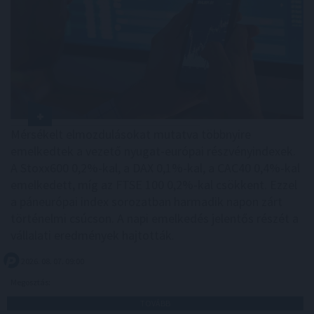
Mérsékelt elmozdulásokat mutatva többnyire
emelkedtek a vezető nyugat-európai részvényindexek.
A Stoxx600 0,2%-kal, a DAX 0,1%-kal, a CAC40 0,4%-kal
emelkedett, míg az FTSE 100 0,2%-kal csökkent. Ezzel
a páneurópai index sorozatban harmadik napon zárt
történelmi csúcson. A napi emelkedés jelentős részét a
vállalati eredmények hajtották.
2026. 08. 07. 09:00
Megosztás:
TOVÁBB