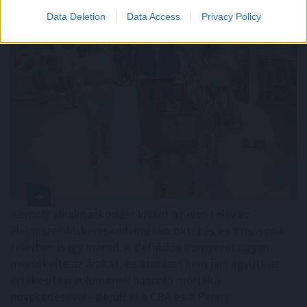
Data Deletion
Data Access
Privacy Policy
Komoly alkalmazkodást kívánt az első félév az
élelmiszer-kiskereskedelmi láncoktól és ez a második
félévben is így marad. A deflációs környezet ugyan
mérsékelte az árakat, ez azonban nem járt együtt az
értékesítési volumenek hasonló mértékű
növekedésével - derült ki a CBA és a Penny