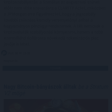
kriptoszabályozás: a Szenátus az augusztusi szünet
előtt nem vitte szavazásra a CLARITY Actet, miközben
a JPMorgan arra figyelmeztet, hogy a jogszabály
további csúszása komoly versenyelőnyt adhat a
hagyományos pénzügyi rendszernek. A tét nemcsak a
kriptovaluták szabályozási környezete, hanem a több
ezermilliárd dollárosra növekedő tokenizációs piac
jövője is lehet.
2026. 08. 07. 23:59
Megosztás:
TOVÁBB
Nagy Bitcoin-bányászok álltak
be a Stratum
V2 mögé