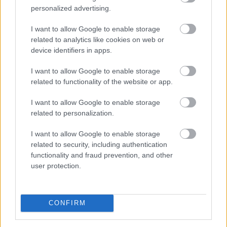
personalized advertising.
I want to allow Google to enable storage
A Nemzeti Kereskedelmi és Fogyasztóvédelmi Hatóság
related to analytics like cookies on web or
(NKFH) a kormányhivatalok bevonásával országos
device identifiers in apps.
ellenőrzést végez a nemzetközi konyhát képviselő
I want to allow Google to enable storage
vendéglátóhelyeken. Az ellenőrzések célja a fogyasztók
related to functionality of the website or app.
egészségének védelme, valamint annak vizsgálata,
hogy az érintett vállalkozások betartják-e az
I want to allow Google to enable storage
élelmiszer-biztonsági, higiéniai és fogyasztói
related to personalization.
tájékoztatási előírásokat.
I want to allow Google to enable storage
2026. 08. 07. 17:00
related to security, including authentication
functionality and fraud prevention, and other
Megosztás:
user protection.
TOVÁBB
CONFIRM
Tovább erősítenék a magyar termékek
jelenlétét a kereskedelmi láncok