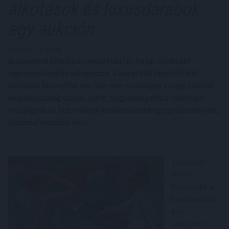
alkotások és luxusdarabok
egy aukción
2026. 05. 12. 04:00
Budapestre érkezik a nemzetközi és hazai művészet
legkiemelkedőbb válogatása. A közel 600 tételből álló
kollekció bizonyítja: ma már nem szükséges a nagy külföldi
aukciósházakig utazni azért, hogy nemzetközi kvalitású
műtárgyak és festmények kerülhessenek egy gyűjteménybe,
ráadásul vonzóbb áron.
Tavasszal
ismét
felpezsdül a
hazai aukciós
piac,
amelynek