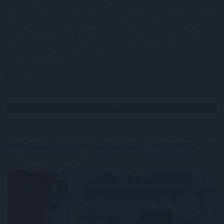
gyorsjelentéseket, valamint az Egyesült Államok és Irán
között az esetleges békemegállapodás felé mutató
jeleket figyelték. Az S&P500 0,2%-kal, a Dow Jones
0,9%-kal, a Nasdaq Composite 0,1%-kal zárt
alacsonyabban.
2026. 08. 07. 10:00
Megosztás:
TOVÁBB
Kedvező vállalati jelentések támogatták
az
európai piacokat