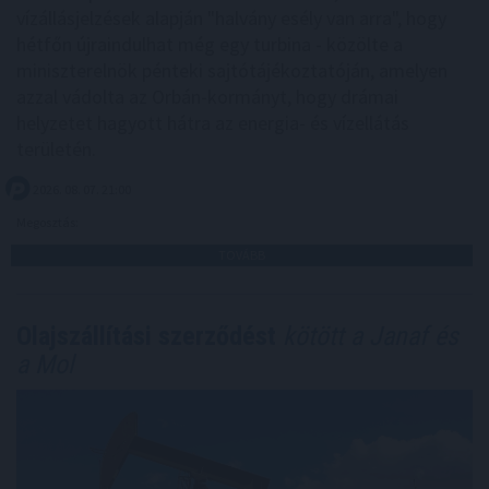
vízállásjelzések alapján "halvány esély van arra", hogy
hétfőn újraindulhat még egy turbina - közölte a
miniszterelnök pénteki sajtótájékoztatóján, amelyen
azzal vádolta az Orbán-kormányt, hogy drámai
helyzetet hagyott hátra az energia- és vízellátás
területén.
2026. 08. 07. 21:00
Megosztás:
TOVÁBB
Olajszállítási szerződést
kötött a Janaf és
a Mol