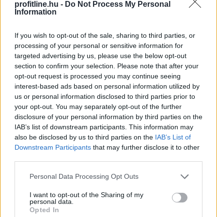
profitline.hu -
Do Not Process My Personal
Information
If you wish to opt-out of the sale, sharing to third parties, or
processing of your personal or sensitive information for
targeted advertising by us, please use the below opt-out
section to confirm your selection. Please note that after your
opt-out request is processed you may continue seeing
interest-based ads based on personal information utilized by
us or personal information disclosed to third parties prior to
your opt-out. You may separately opt-out of the further
A Gazdasági Versenyhivatal (GVH) több mint 68 millió
disclosure of your personal information by third parties on the
forint versenyfelügyeleti bírságot szabott ki a Hair-Line
IAB’s list of downstream participants. This information may
Kft.-re – az egyik ismert, évtizedek óta működő hazai
also be disclosed by us to third parties on the
IAB’s List of
fodrászcikk forgalmazóra – mert a vállalkozás a
Downstream Participants
that may further disclose it to other
területi képviseleti rendszerében korlátozta
third parties.
termékeinek viszonteladási árait, valamint területi
Please note that this website/app uses one or more Google
Personal Data Processing Opt Outs
korlátozást is alkalmazott. A viszonteladási árak
services and may gather and store information including but
rögzítése az egyik legsúlyosabb versenyjogi jogsértés, a
not limited to your visit or usage behaviour. You may click to
I want to opt-out of the Sharing of my
personal data.
cég együttműködött a versenyhatósággal és
grant or deny consent to Google and its third-party tags to
Opted In
use your data for below specified purposes in below Google
előremutató vállalásokat ajánlott fel.