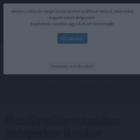
Hiteles, valós és megbízható híreket szállítunk Neked, melyekkel
nagyon sokat dolgozunk.
Kaphatunk cserébe egy LÁJK-ot? Köszönjük!
Lájkolom
Menü
Köszönöm, már like-oltam
Kezdőoldal
//
Hírek
// Globális műkereskedelem Budapesten:
ikonikus alkotások és luxusdarabok egy aukción
Globális műkereskedelem
Budapesten: ikonikus