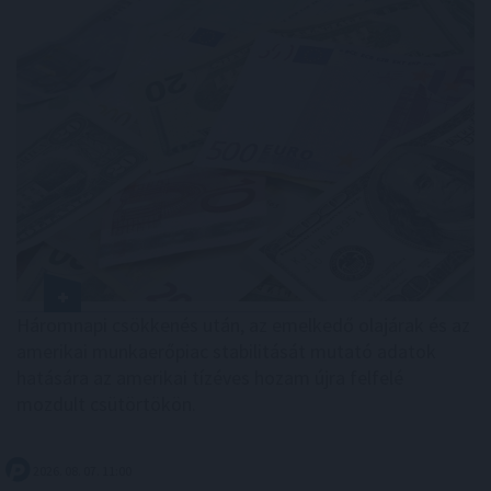
Háromnapi csökkenés után, az emelkedő olajárak és az
amerikai munkaerőpiac stabilitását mutató adatok
hatására az amerikai tízéves hozam újra felfelé
mozdult csütörtökön.
2026. 08. 07. 11:00