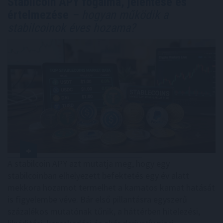
Stabilcoin APY fogalma, jelentése és
értelmezése
– hogyan működik a
stabilcoinok éves hozama?
A stabilcoin APY azt mutatja meg, hogy egy
stabilcoinban elhelyezett befektetés egy év alatt
mekkora hozamot termelhet a kamatos kamat hatását
is figyelembe véve. Bár első pillantásra egyszerű
százalékos mutatónak tűnik, a háttérben hitelezési,