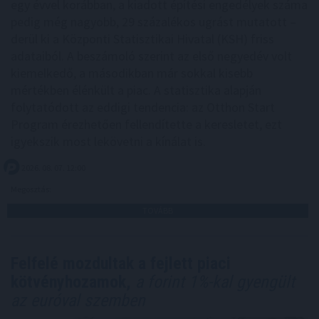
egy évvel korábban, a kiadott építési engedélyek száma
pedig még nagyobb, 29 százalékos ugrást mutatott –
derül ki a Központi Statisztikai Hivatal (KSH) friss
adataiból. A beszámoló szerint az első negyedév volt
kiemelkedő, a másodikban már sokkal kisebb
mértékben élénkült a piac. A statisztika alapján
folytatódott az eddigi tendencia: az Otthon Start
Program érezhetően fellendítette a keresletet, ezt
igyekszik most lekövetni a kínálat is.
2026. 08. 07. 12:00
Megosztás:
TOVÁBB
Felfelé mozdultak a fejlett piaci
kötvényhozamok,
a forint 1%-kal gyengült
az euróval szemben