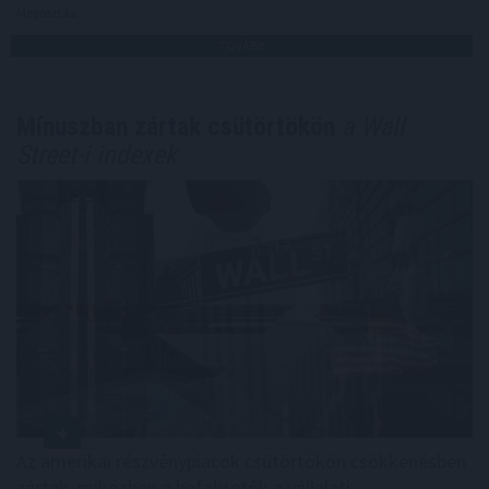
Megosztás:
TOVÁBB
Mínuszban zártak csütörtökön
a Wall
Street-i indexek
Az amerikai részvénypiacok csütörtökön csökkenésben
zártak, miközben a befektetők a vállalati