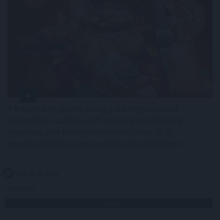
A Bitcoin-bányászati iparág több meghatározó
szereplője is csatlakozott a Stratum V2 Working
Grouphoz, ami komoly lendületet adhat az új
generációs bányászati protokoll elterjedésének.
2026. 08. 07. 23:00
Megosztás:
TOVÁBB