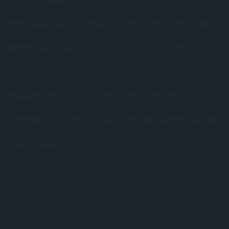
A festményanyag a magyar művészettörténet színe-javát
vonultatja fel: Rippl-Rónai József intim portréjától kezdve
Ziffer Sándor nagybányai remekművén és Batthyány Gyula
dekadens bálozóin át egészen Bak Imre geometrikus,
kortárs alkotásáig.
A teljes aukciós anyag május 9. és 17. között ingyenesen
megtekinthető a BÁV ART Aukciósház és Galériában (1055
Budapest, Szent István krt. 3.), ahol az ékszerek
felpróbálására is lehetőség nyílik. Az aukcióra május 19-én és
20-án kerül sor a MOM Kulturális Központ Kupolatermében.
Licitálni személyesen, telefonon, vételi megbízással vagy
online is lehet.