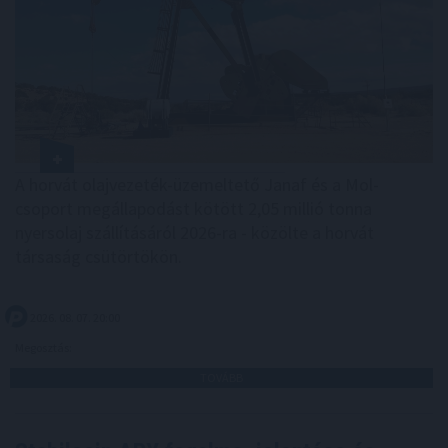
A horvát olajvezeték-üzemeltető Janaf és a Mol-
csoport megállapodást kötött 2,05 millió tonna
nyersolaj szállításáról 2026-ra - közölte a horvát
társaság csütörtökön.
2026. 08. 07. 20:00
Megosztás:
TOVÁBB