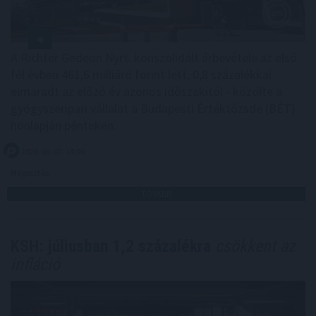
A Richter Gedeon Nyrt. konszolidált árbevétele az első
fél évben 461,6 milliárd forint lett, 0,8 százalékkal
elmaradt az előző év azonos időszakitól - közölte a
gyógyszeripari vállalat a Budapesti Értéktőzsde (BÉT)
honlapján pénteken.
2026. 08. 07. 14:00
Megosztás:
TOVÁBB
KSH: júliusban 1,2 százalékra
csökkent az
infláció