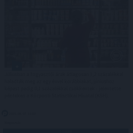
Júliusban a fogyasztói árak átlagosan 1,2 százalékkal
haladták meg az egy évvel korábbiakat, júniushoz
képest pedig 0,1 százalékkal csökkentek - jelentette
pénteken a Központi Statisztikai Hivatal (KSH).
2026. 08. 07. 13:00
Megosztás:
TOVÁBB