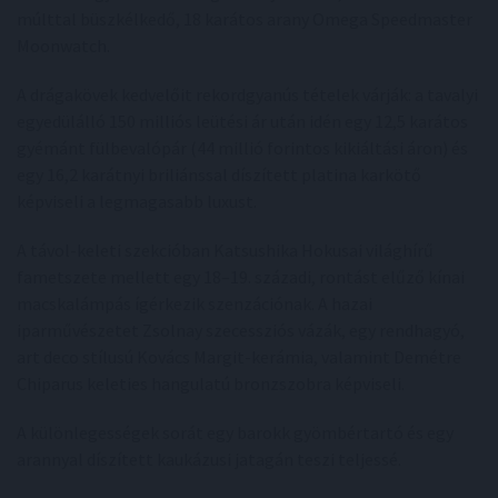
múlttal büszkélkedő, 18 karátos arany Omega Speedmaster
Moonwatch.
A drágakövek kedvelőit rekordgyanús tételek várják: a tavalyi
egyedülálló 150 milliós leütési ár után idén egy 12,5 karátos
gyémánt fülbevalópár (44 millió forintos kikiáltási áron) és
egy 16,2 karátnyi briliánssal díszített platina karkötő
képviseli a legmagasabb luxust.
A távol-keleti szekcióban Katsushika Hokusai világhírű
fametszete mellett egy 18–19. századi, rontást elűző kínai
macskalámpás ígérkezik szenzációnak. A hazai
iparművészetet Zsolnay szecessziós vázák, egy rendhagyó,
art deco stílusú Kovács Margit-kerámia, valamint Demétre
Chiparus keleties hangulatú bronzszobra képviseli.
A különlegességek sorát egy barokk gyömbértartó és egy
arannyal díszített kaukázusi jatagán teszi teljessé.