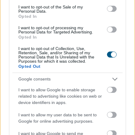
consent section.
I want to opt-out of the Sale of my
Personal Data.
2026. 08. 07. 18:00
Opted In
Megosztás:
I want to opt-out of processing my
TOVÁBB
Personal Data for Targeted Advertising.
Opted In
I want to opt-out of Collection, Use,
Nemzetközi konyhákat ellenőriz az
NKFH a
Retention, Sale, and/or Sharing of my
Personal Data that Is Unrelated with the
kormányhivatalokkal együtt
Purposes for which it was collected.
Opted Out
Google consents
I want to allow Google to enable storage
related to advertising like cookies on web or
device identifiers in apps.
I want to allow my user data to be sent to
Google for online advertising purposes.
I want to allow Google to send me