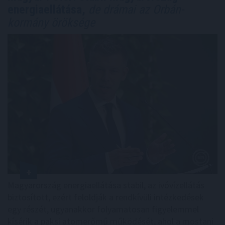
energiaellátása,
de drámai az Orbán-
kormány öröksége
Magyarország energiaellátása stabil, az ivóvízellátás
biztosított, ezért feloldják a rendkívüli intézkedések
egy részét, ugyanakkor folyamatosan figyelemmel
kísérik a paksi atomerőmű működését, ahol a mostani