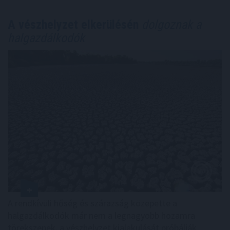
A vészhelyzet elkerülésén
dolgoznak a
halgazdálkodók
A rendkívüli hőség és szárazság közepette a
halgazdálkodók már nem a legnagyobb hozamra
törekszenek, a vészhelyzet kialakulását próbálják