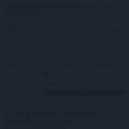
Elmaradt a várakozásoktól az
ipar júniusi
teljesítménye
Az ipari termelés júniusi mutatói elmaradtak a
várakozásoktót, már az előzetes GDP-adatok is sejteni
engedték, hogy a fél év utolsó hónapja nem volt erős -
állapították meg az MTI-nek nyilatkozó elemzők. A
kilátások továbbra is bizonytalanok alapvetően a
külpiaci feltételek miatt, de majdnem biztos, hogy a
magyar ipar túllépett az évekig húzódó recesszión.
2026. 08. 07. 00:05
Megosztás:
TOVÁBB
A magyar vegyipar csaknem 200
megawattal
csökkentette
energiafelhasználását