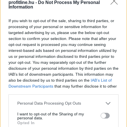
profitline.hu -
Do Not Process My Personal
Information
If you wish to opt-out of the sale, sharing to third parties, or
processing of your personal or sensitive information for
targeted advertising by us, please use the below opt-out
section to confirm your selection. Please note that after your
opt-out request is processed you may continue seeing
interest-based ads based on personal information utilized by
us or personal information disclosed to third parties prior to
your opt-out. You may separately opt-out of the further
disclosure of your personal information by third parties on the
A robotfűnyíró mikro-nyírása: A robot nem hetente
IAB’s list of downstream participants. This information may
egyszer nyírja le a pázsitot, hanem naponta vagy
also be disclosed by us to third parties on the
IAB’s List of
kétnaponta végighalad a gyep egészén. Nem
Downstream Participants
that may further disclose it to other
centimétereket vág, hanem csupán 1-2 millimétert
third parties.
csippent le a fűszálak végéből. Mivel a levágott
Please note that this website/app uses one or more Google
Personal Data Processing Opt Outs
darabkák mikroszkopikus méretűek, nem maradnak a
services and may gather and store information including but
fűszálak tetején. Azonnal lehullanak a fűszálak közé,
not limited to your visit or usage behaviour. You may click to
I want to opt-out of the Sharing of my
personal data.
közvetlenül a talaj felszínére. Mivel szinte teljes
grant or deny consent to Google and its third-party tags to
Opted In
use your data for below specified purposes in below Google
egészében vízből és szerves anyagból állnak, napokon -