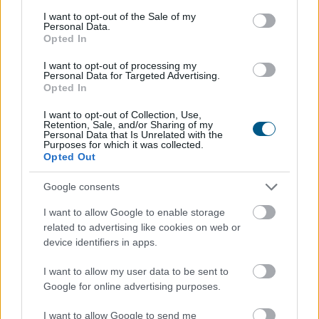
consent section.
sőt, a meleg nyári napokon órákon - belül teljesen
I want to opt-out of the Sale of my
Personal Data.
elbomlanak és nyomtalanul eltűnnek.
Opted In
2026. 08. 07. 06:00
I want to opt-out of processing my
Personal Data for Targeted Advertising.
Megosztás:
Opted In
TOVÁBB
I want to opt-out of Collection, Use,
Retention, Sale, and/or Sharing of my
Personal Data that Is Unrelated with the
Purposes for which it was collected.
Energiaválság idején felértékelődnek a
Opted Out
korszerű otthonok
– mutatjuk, miből
Google consents
finanszírozható a felújítás
I want to allow Google to enable storage
related to advertising like cookies on web or
device identifiers in apps.
I want to allow my user data to be sent to
Google for online advertising purposes.
I want to allow Google to send me