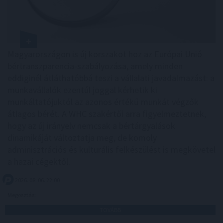
Magyarországon is új korszakot hoz az Európai Unió
bértranszparencia-szabályozása, amely minden
eddiginél átláthatóbbá teszi a vállalati javadalmazást: a
munkavállalók ezentúl joggal kérhetik ki
munkáltatójuktól az azonos értékű munkát végzők
átlagos bérét. A WHC szakértői arra figyelmeztetnek,
hogy az új irányelv nemcsak a bértárgyalások
dinamikáját változtatja meg, de komoly
adminisztrációs és kulturális felkészülést is megkövetel
a hazai cégektől.
2026. 08. 06. 22:00
Megosztás:
TOVÁBB