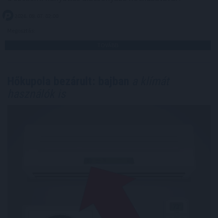
2026. 08. 07. 02:00
Megosztás:
TOVÁBB
Hőkupola bezárult: bajban
a klímát
használók is