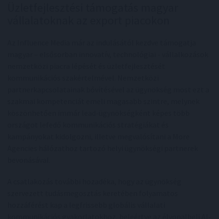
Üzletfejlesztési támogatás magyar
vállalatoknak az export piacokon
Az Influence Media már az indulásától kezdve támogatja
magyar – elsősorban innovatív, technológiai - vállalkozások
nemzetközi piacra lépését és üzletfejlesztését
kommunikációs szakértelmével. Nemzetközi
partnerkapcsolatainak bővítésével az ügynökség most ezt a
szakmai kompetenciát emeli magasabb szintre, melynek
köszönhetően immár lead-ügynökségként képes több
országot lefedő kommunikációs stratégiákat és
kampányokat kidolgozni, illetve megvalósítani a More
Agencies hálózathoz tartozó helyi ügynökségi partnerek
bevonásával.
A csatlakozás további hozadéka, hogy az ügynökség
szervezett tudásmegosztás keretében folyamatos
hozzáférést kap a legfrissebb globális vállalati
kommunikációs gyakorlatokhoz, beleértve az élvonalbeli AI-