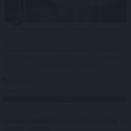
Az amerikai részvénypiacok csütörtökön csökkenésben
zártak, miközben a befektetők a vállalati
gyorsjelentéseket, valamint az Egyesült Államok és Irán
között az esetleges békemegállapodás felé mutató
jeleket figyelték. Az S&P500 0,2%-kal, a Dow Jones
0,9%-kal, a Nasdaq Composite 0,1%-kal zárt
alacsonyabban.
2026. 08. 07. 10:00
Megosztás:
TOVÁBB
Kedvező vállalati jelentések támogatták
az
európai piacokat