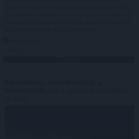
szerint ennek következtében még mindig gyakori az 5–
10 százalékos, sőt olykor a 15–20 százalékos túlárazás
is, ami jelentősen megnehezítheti, vagy adott esetben
akár lehetetlenné is teszi az értékesítést.
2026. 08. 07. 04:00
Megosztás:
TOVÁBB
Rekordhőség, rekordkockázat: a
klímaváltozás
már a vállalatok működését
is átírja