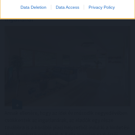
Megtorpant az áremelkedés, de sok eladó
Data Deletion
Data Access
Privacy Policy
még
mindig durván túlárazza eladó
ingatlanát
Annak ellenére, hogy az idei év második negyedévében
csökkentek az ingatlanárak, az eladók egy része
továbbra is a korábbi piaci helyzetből indul ki a hirdetési
árak meghatározásánál. A Balla Ingatlan szakértői