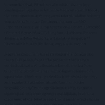
kommunikációval, PR-rel, social mediával és employer
branding-gel foglalkozó Influence Media referenciái között
olyan multinacionális és magyar vállalatok találhatóak meg,
mint az AstraZeneca, a Continental csoport, a BDO
Corporate Finance, az Europ Assistance, a Generali Biztosító,
a Genertel Biztosító, a Lilly Hungária, a Lufthansa Systems
Hungária, a Nokia Networks, a Maserati, a Ringier, a 77
Elektronika Kft., a Wallis Motor, vagy a WHC csoport.
„Magyarország dinamikus és stratégiai jelentőségű piac
Közép-Európában, és az Influence Media tökéletesen
megtestesíti azt a vállalkozói szellemet, amely a More
Agencies hálózatát jellemzi. Technológiai és innovációs
tapasztalatuk kiválóan illeszkedik a küldetésünkhöz, hogy
testreszabott, határokon átnyúló kommunikációs
megoldásokat nyújtsunk ügyfeleinknek. Nagy örömmel
köszöntjük őket a More Agencies családjában, és várjuk a
közös nemzetközi lehetőségek kiaknázását.” – fűzte hozzá
Pablo Binkowski, a More Agencies ügyvezetője és