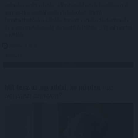
számára ezért a fizikai klímakockázatok kezelése már
nem csak a szabályozói elvárásokat érintő
fenntarthatósági kérdés, hanem a működésbiztonság
és a versenyképesség alapvető feltétele – figyelmeztet
a KPMG.
2026. 08. 07. 03:00
Megosztás:
TOVÁBB
Mit tesz az agyaddal, ha minden
nap
ugyanazt csinálod?