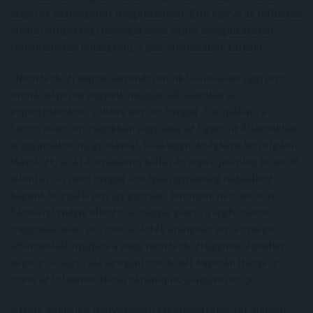
alapú és adatvezérelt megoldásokat. Erre építve az Influence
Media nemzetközi támogatással képes szolgáltatásait
folyamatosan fejleszteni, a piac élvonalában tartani.
„Nemzetközi kapcsolatrendszerünk bővítésével egyrészt
immár képesek vagyunk magyar vállalatokat az
exportpiacokon, többek között Nyugat-Európában, a
szomszédos országokban vagy akár az Egyesült Államokban
is egyablakos megoldással, lead-ügynökségként kiszolgálni.
Másrészt, az AI-forradalom kellős közepén jelenleg közel 30,
jelentős részben nyugat-európai ügynökség tudásához
kapunk hozzáférést, így gyorsan, könnyen, nemzetközi
háttérrel tudjuk elhozni a magyar piacra a legfrissebb
megoldásokat, és ezzel ár-érték arányban versenyképes
alternatívát nyújtani a nagy nemzetközi ügynökségekhez
képest” – húzta alá az együttműködés kapcsán Hanyecz
Imre, az Influence Media társalapítója-ügyvezetője.
A More Agencies, mely szigorú szempontrendszer alapján