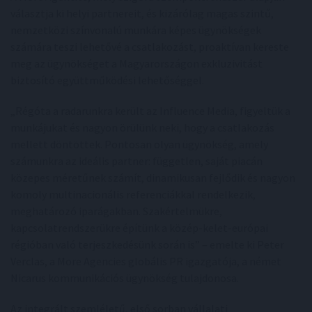
választja ki helyi partnereit, és kizárólag magas szintű,
nemzetközi színvonalú munkára képes ügynökségek
számára teszi lehetővé a csatlakozást, proaktívan kereste
meg az ügynökséget a Magyarországon exkluzivitást
biztosító együttműködési lehetőséggel.
„Régóta a radarunkra került az Influence Media, figyeltük a
munkájukat és nagyon örülünk neki, hogy a csatlakozás
mellett döntöttek. Pontosan olyan ügynökség, amely
számunkra az ideális partner: független, saját piacán
közepes méretűnek számít, dinamikusan fejlődik és nagyon
komoly multinacionális referenciákkal rendelkezik,
meghatározó iparágakban. Szakértelmükre,
kapcsolatrendszerükre építünk a közép-kelet-európai
régióban való terjeszkedésünk során is” – emelte ki Peter
Verclas, a More Agencies globális PR igazgatója, a német
Nicarus kommunikációs ügynökség tulajdonosa.
Az integrált szemléletű, első sorban vállalati