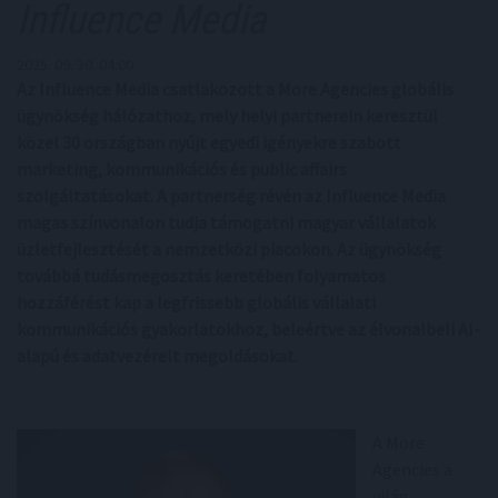
Influence Media
2025. 09. 30. 04:00
Az Influence Media csatlakozott a More Agencies globális
ügynökség hálózathoz, mely helyi partnerein keresztül
közel 30 országban nyújt egyedi igényekre szabott
marketing, kommunikációs és public affairs
szolgáltatásokat. A partnerség révén az Influence Media
magas színvonalon tudja támogatni magyar vállalatok
üzletfejlesztését a nemzetközi piacokon. Az ügynökség
továbbá tudásmegosztás keretében folyamatos
hozzáférést kap a legfrissebb globális vállalati
kommunikációs gyakorlatokhoz, beleértve az élvonalbeli AI-
alapú és adatvezérelt megoldásokat.
A More
Agencies a
világ