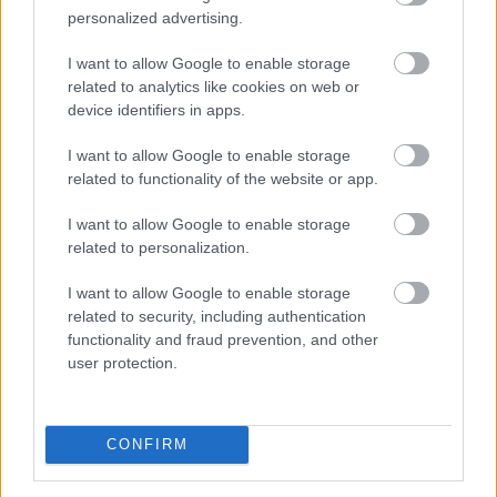
personalized advertising.
I want to allow Google to enable storage
related to analytics like cookies on web or
device identifiers in apps.
I want to allow Google to enable storage
Az elmúlt napok energiaellátással kapcsolatos
related to functionality of the website or app.
eseményei ismét ráirányították a figyelmet arra,
mennyire fontos az energiahatékonyság. A legolcsóbb
I want to allow Google to enable storage
energia továbbra is az, amelyet nem kell felhasználni.
related to personalization.
Egy korszerűsítés azonban több millió forintos
beruházás is lehet, amelyet a legtöbb háztartás nem
I want to allow Google to enable storage
tud önerőből finanszírozni.
related to security, including authentication
functionality and fraud prevention, and other
2026. 08. 07. 05:00
user protection.
Megosztás:
TOVÁBB
CONFIRM