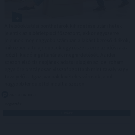
A felsőoktatási ponthatárok kihirdetése utáni hetek
jelentik az albérletpiaci főszezont, ekkor egyszerre
jelennek meg nagyobb számban a lakást kereső diákok,
miközben a tulajdonosok egy része is erre az időszakra
időzíti kiadó ingatlanának meghirdetését. Az idei
szezon első tíz napjának adatai alapján az idei roham
egyelőre országosan visszafogottabb mint tavaly vagy
tavalyelőtt. Igaz, vannak kivételes városok, ahol
nagyobb lendülettel indult a szezon.
2026. 08. 07. 08:00
Megosztás:
TOVÁBB