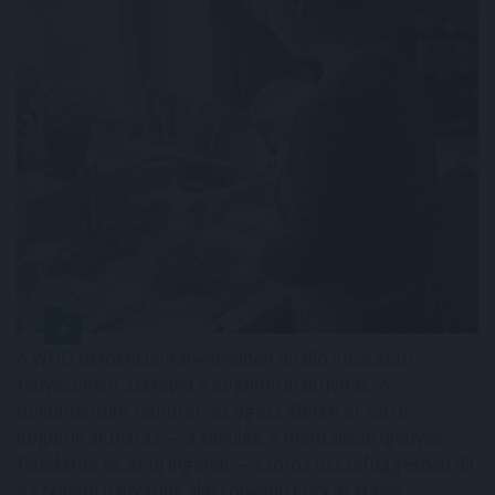
A WHO demencia-irányelveiben önálló kockázati
tényezőként szerepel a kognitív inaktivitás. A
dokumentum rámutat: az egész életen át tartó
kognitív aktivitás — a tanulás, a mentálisan igényes
feladatok és az új ingerek — szoros összefüggésben áll
a szellemi hanyatlás alacsonyabb kockázatával .