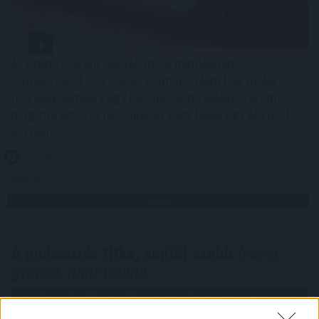
Az online szerencsejáték mára mindennapos
szórakozássá vált sokak számára. Nem kell többé
fizikailag elmenni egy kaszinóba, ha valaki szeretne
pörgetni egy-két nyerőgépet vagy leülni egy élő osztós
asztalhoz.
2026. 08. 07. 06:59
Megosztás:
TOVÁBB
A mulcsozás titka, amitől szebb
lesz a
gyeped, mint valaha