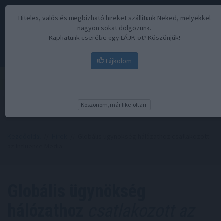
Hiteles, valós és megbízható híreket szállítunk Neked, melyekkel
nagyon sokat dolgozunk.
Kaphatunk cserébe egy LÁJK-ot? Köszönjük!
Lájkolom
Menü
Köszönöm, már like-oltam
Kezdőoldal
//
Hírek
// Globális ügynökség hálózathoz csatlakozott
az Influence Media
Globális ügynökség
hálózathoz
csatlakozott az