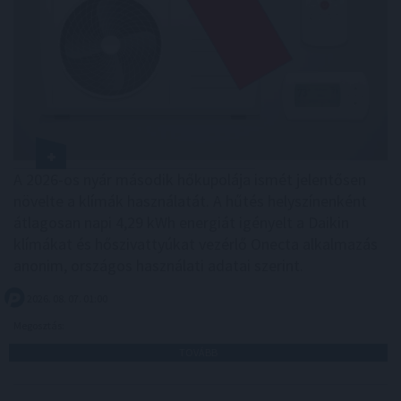
A 2026-os nyár második hőkupolája ismét jelentősen
növelte a klímák használatát. A hűtés helyszínenként
átlagosan napi 4,29 kWh energiát igényelt a Daikin
klímákat és hőszivattyúkat vezérlő Onecta alkalmazás
anonim, országos használati adatai szerint.
2026. 08. 07. 01:00
Megosztás:
TOVÁBB