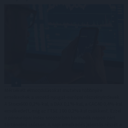
Mérsékelt elmozdulásokat mutatva többnyire
emelkedtek a vezető nyugat-európai részvényindexek.
A Stoxx600 0,2%-kal, a DAX 0,1%-kal, a CAC40 0,4%-kal
emelkedett, míg az FTSE 100 0,2%-kal csökkent. Ezzel
a páneurópai index sorozatban harmadik napon zárt
történelmi csúcson. A napi emelkedés jelentős részét a