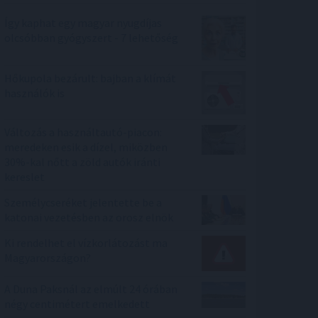
Így kaphat egy magyar nyugdíjas
olcsóbban gyógyszert - 7 lehetőség
Hőkupola bezárult: bajban a klímát
használók is
Változás a használtautó-piacon:
meredeken esik a dízel, miközben
30%-kal nőtt a zöld autók iránti
kereslet
Személycseréket jelentette be a
katonai vezetésben az orosz elnök
Ki rendelhet el vízkorlátozást ma
Magyarországon?
A Duna Paksnál az elmúlt 24 órában
négy centimétert emelkedett