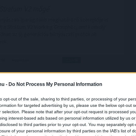
Stratum V2 mögé
ányászati iparág több meghatározó szereplője is
t a Stratum V2 Working Grouphoz, ami komoly
adhat az új generációs bányászati protokoll
nek.
3:00
Megosztás:
TOVÁBB
áció
.hu -
Do Not Process My Personal Information
gel a júliusi fogyasztói inflációs adatot tette
to opt-out of the sale, sharing to third parties, or processing of your per
k szerint a fogyasztói árak havi szinten 0,1
formation for targeted advertising by us, please use the below opt-out s
 csökkentek. Az éves szintű infláció így tovább
r selection. Please note that after your opt-out request is processed y
 százalékra a júniusi 1,7 százalékról. A további
eing interest-based ads based on personal information utilized by us or
kkenés borítékolható volt, ennek mértéke azonban
disclosed to third parties prior to your opt-out. You may separately opt-
a vártat. Az 1,2 százalékos tényadat így mind az 1,6
losure of your personal information by third parties on the IAB’s list of