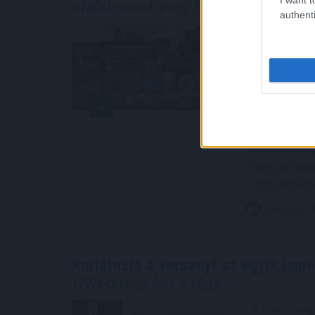
stabilcoinok éves hozama?
authenti
A stabilcoi
elhelyezett
termelhet a
első pillan
háttérben hi
piaci mecha
APY-t kínáló
elemzés köz
hogyan kele
mire érdemes
2026. 08. 07. 1
Korlátozta a versenyt az egyik isme
GVH-bírság lett a vége
A Gazdasági