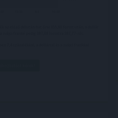
k az előző délután hat órai 355,80 forint után, a dollár
a svájci franké pedig 387,88 forintra 387,77-ről.
en 7,4 százalékkal, a dollárral és a svájci frankkal
jékoztatást kérek!