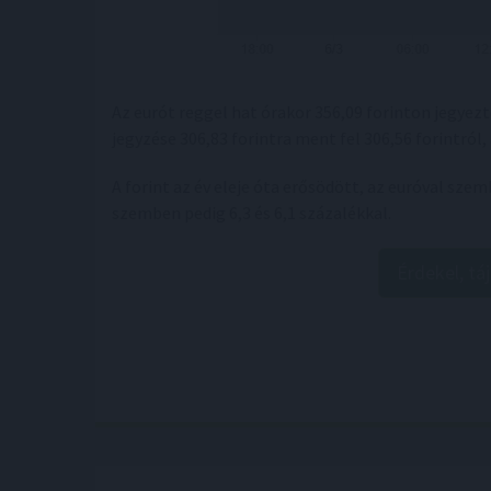
Az eurót reggel hat órakor 356,09 forinton jegyezté
jegyzése 306,83 forintra ment fel 306,56 forintról, 
A forint az év eleje óta erősödött, az euróval szemb
szemben pedig 6,3 és 6,1 százalékkal.
Érdekel, tá