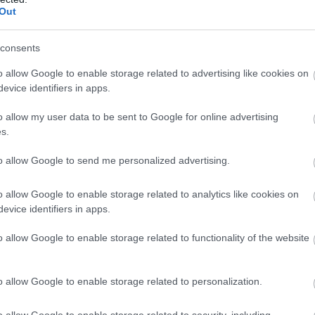
iniszterelnök pénteki sajtótájékoztatóján, amelyen
Out
ta az Orbán-kormányt, hogy drámai helyzetet
a az energia- és vízellátás területén.
consents
1:00
Megosztás:
TOVÁBB
o allow Google to enable storage related to advertising like cookies on
evice identifiers in apps.
o allow my user data to be sent to Google for online advertising
anaf és a Mol
s.
ajvezeték-üzemeltető Janaf és a Mol-csoport
to allow Google to send me personalized advertising.
t kötött 2,05 millió tonna nyersolaj szállításáról
özölte a horvát társaság csütörtökön.
o allow Google to enable storage related to analytics like cookies on
evice identifiers in apps.
o allow Google to enable storage related to functionality of the website
0:00
Megosztás:
TOVÁBB
o allow Google to enable storage related to personalization.
 és értelmezése
– hogyan működik a
o allow Google to enable storage related to security, including