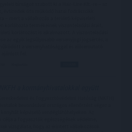
yeleti bírságot szabott ki a Hair-Line Kft.-re – az
t, évtizedek óta működő hazai fodrászcikk
 – mert a vállalkozás a területi képviseleti
n korlátozta termékeinek viszonteladási árait,
ületi korlátozást is alkalmazott. A viszonteladási
ése az egyik legsúlyosabb versenyjogi jogsértés, a
működött a versenyhatósággal és előremutató
 ajánlott fel.
8:00
Megosztás:
TOVÁBB
NKFH a kormányhivatalokkal együtt
Kereskedelmi és Fogyasztóvédelmi Hatóság (NKFH)
vatalok bevonásával országos ellenőrzést végez a
konyhát képviselő vendéglátóhelyeken. Az
k célja a fogyasztók egészségének védelme,
nak vizsgálata, hogy az érintett vállalkozások