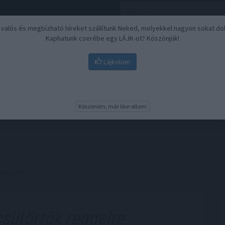
, valós és megbízható híreket szállítunk Neked, melyekkel nagyon sokat do
Kaphatunk cserébe egy LÁJK-ot? Köszönjük!
Lájkolom
Nyugdíj
Biztosítási befektetések
BU
Köszönöm, már like-oltam
 reggelre
sütörtök reggelre