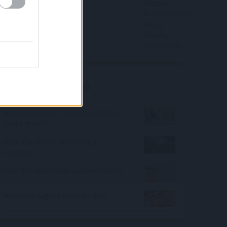
Kalkulátor ajánló
Hányast kapnál Legendás Állatok
tantárgyból?
Ki volt a német Bundesliga
bajnoka?
Valentin napi hangos üzenetküldő
Mennyire vagyok elsavasodva?