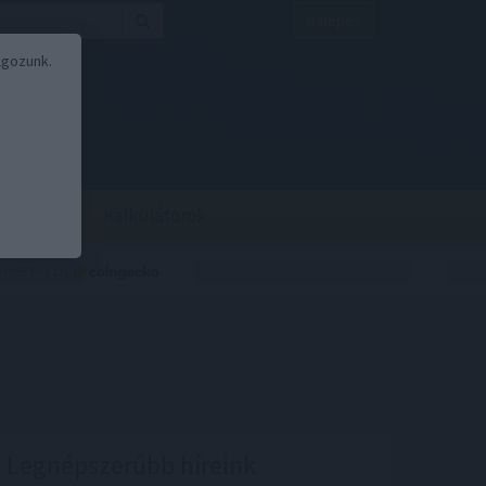
Belépés
lgozunk.
BOR
BIRS
Kalkulátorok
Legnépszerűbb híreink