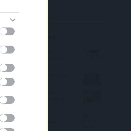
4IG elemzés
Richter elemzés
Befektetési tippek
Közel félmillió lakossági
jelzáloghitel-szerződést érint a
kamatstop
2022-ben újabb panelreneszánsz
indult a lakáspiacon
Trump szavai az arany árát is
elérték - mindeközben romlik a
forint!
Prémium Euró Magyar
Államkötvény vétel, eladás,
tanácsadás