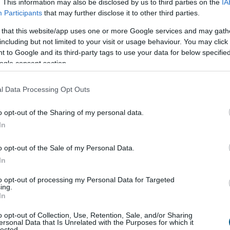
. This information may also be disclosed by us to third parties on the
IA
piaci konszenzusnál, mind a mi – ennél alacsonyabb –
Participants
that may further disclose it to other third parties.
kos várakozásunknál kisebb lett. A maginflációnál
t ilyen mértékű a lassulás, ez a mutató 1,9
 that this website/app uses one or more Google services and may gath
llt júliusban a júniusi 2 százalék után.
including but not limited to your visit or usage behaviour. You may click 
ben a mostani alacsony adat várhatóan megágyaz a
 to Google and its third-party tags to use your data for below specifi
ogle consent section.
ybanki kamatcsökkentéseknek az augusztusi, és
ínűséggel a szeptemberi kamatdöntő üléseken.
l Data Processing Opt Outs
2:00
Megosztás:
TOVÁBB
o opt-out of the Sharing of my personal data.
In
energiaellátása,
de drámai az Orbán-
o opt-out of the Sale of my Personal Data.
In
 energiaellátása stabil, az ivóvízellátás biztosított,
dják a rendkívüli intézkedések egy részét, ugyanakkor
to opt-out of processing my Personal Data for Targeted
ing.
an figyelemmel kísérik a paksi atomerőmű
In
ahol a mostani vízállásjelzések alapján "halvány
o opt-out of Collection, Use, Retention, Sale, and/or Sharing
ra", hogy hétfőn újraindulhat még egy turbina -
ersonal Data that Is Unrelated with the Purposes for which it
lected.