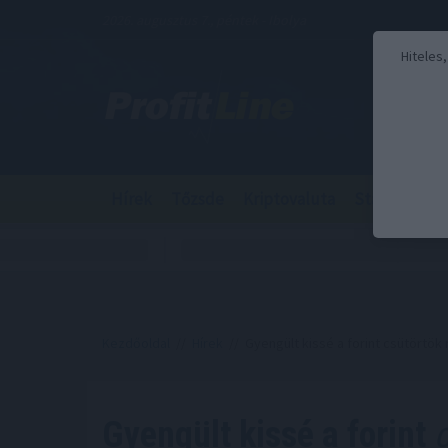
2026. augusztus 7., péntek - Ibolya
Hiteles
Hírek
Tőzsde
Kriptovaluta
Stabilcoin
Kezdőoldal
//
Hírek
// Gyengült kissé a forint csütörtök
Gyengült kissé a forint
c