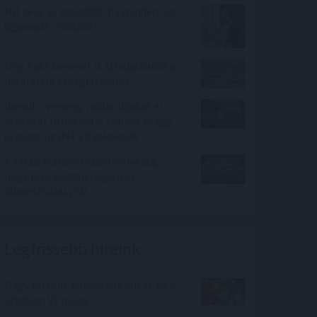
Mit tesz az agyaddal, ha minden nap
ugyanazt csinálod?
Még Paks kiesését is áthidalhatná a
megfelelő energiatárolás
Durvul a verseny: nullás díjakat és
százezer forintnál is többet ér egy
új céges ügyfél a bankoknak
A Tisza-frakció kezdeményezte,
hogy jövő kedden legyen az
államfőválasztás
Legfrissebb híreink
Nagy Bitcoin-bányászok álltak be a
Stratum V2 mögé