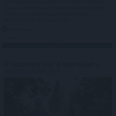
folyó magyarországi szakaszán azonban továbbra is
csak pár centiméteres vízszintváltozások jellemzőek -
közölte az Országos Vízügyi Főigazgatóság
sajtóosztálya az MTI-vel pénteken.
2026. 08. 08. 04:00
Megosztás:
TOVÁBB
Új tudományos tény: A futás mellett
az
agyadat is futtatni kell