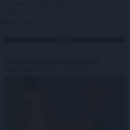
eleve erős a devizagyengüléstől és inflációtól való
félelem.
2026. 08. 08. 11:00
Megosztás:
TOVÁBB
Kétszázmillió forintos energetikai
fejlesztés kezdődött Békésen