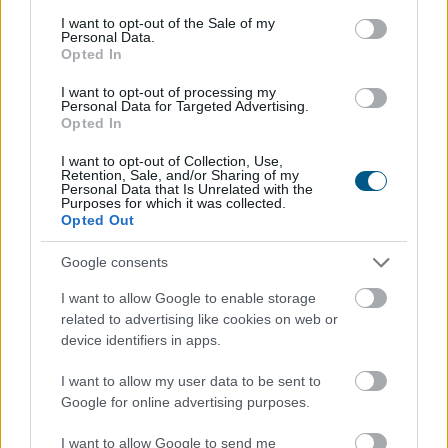
consent section.
I want to opt-out of the Sale of my
Personal Data.
Opted In
I want to opt-out of processing my
Personal Data for Targeted Advertising.
Opted In
I want to opt-out of Collection, Use,
Retention, Sale, and/or Sharing of my
Personal Data that Is Unrelated with the
Purposes for which it was collected.
Opted Out
A mesterséges intelligencia alkalmazásának
lehetőségét vizsgálták személyre szabott
Google consents
daganatellenes terápia kialakítására a HUN-REN
Szegedi Biológiai Kutatóközpont és a Szegedi
I want to allow Google to enable storage
related to advertising like cookies on web or
Tudományegyetem munkatársai nemzetközi
device identifiers in apps.
együttműködésben, eredményeikről a Nature kiadóhoz
tartozó Precision Oncology című folyóiratban
I want to allow my user data to be sent to
számoltak be.
Google for online advertising purposes.
2026. 08. 08. 13:00
I want to allow Google to send me