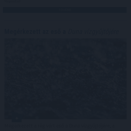
Megosztás:
TOVÁBB
Megérkezett az eső a
Duna vízgyűjtőjére
Megérkezett a rég várt eső a Duna vízgyűjtőjére, a