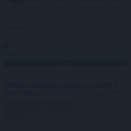
Folyik a vizsgálat és átvilágítás a közmédiánál - közölte
a társadalmi kapcsolatokért és kultúráért felelős
miniszter a Facebook-oldalán pénteken közzétett
videójában.
2026. 08. 08. 08:00
Megosztás:
TOVÁBB
Minden korábbinál hamarabb kezdődik a
közvetlen
agrártámogatások előlegfizetése