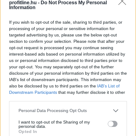
erőviszonyok a stabilcoinpiacon. A BNB Chain már több
profitline.hu -
Do Not Process My Personal
stabilcoint tartó címmel rendelkezik, mint a hosszú
Information
ideje domináns Tron, miközben az USDT-felhasználók
száma is gyors ütemben nő a hálózaton. A Tron ettől
If you wish to opt-out of the sale, sharing to third parties, or
processing of your personal or sensitive information for
még messze nem veszítette el vezető szerepét:
targeted advertising by us, please use the below opt-out
tranzakciós volumenben továbbra is óriási előnnyel
section to confirm your selection. Please note that after your
rendelkezik.
opt-out request is processed you may continue seeing
interest-based ads based on personal information utilized by
2026. 08. 08. 14:00
us or personal information disclosed to third parties prior to
Megosztás:
your opt-out. You may separately opt-out of the further
disclosure of your personal information by third parties on the
TOVÁBB
IAB’s list of downstream participants. This information may
also be disclosed by us to third parties on the
IAB’s List of
Downstream Participants
that may further disclose it to other
A mesterséges intelligencia
third parties.
alkalmazhatóságát vizsgálták személyre
Please note that this website/app uses one or more Google
Personal Data Processing Opt Outs
szabott daganatellenes terápia kialakítására
services and may gather and store information including but
Szegeden
not limited to your visit or usage behaviour. You may click to
I want to opt-out of the Sharing of my
personal data.
grant or deny consent to Google and its third-party tags to
Opted In
use your data for below specified purposes in below Google