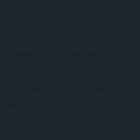
közleményben.
Idézték Karácsony Gergely főpolgármestert, aki Brüsszelben
a fejlesztési csomag bejelentésekor azt mondta:
"Budapestre azért is érkezhet 300 milliárd forint uniós
forrás, mert a városfejlesztési célkitűzéseink azonosak az
Európai Unió célkitűzéseivel. Fenntartható módon működő,
zöld, szolidáris várost építünk. A most bejelentett
fejlesztési csomag hatásait minden budapesti élvezni fogja
majd, bárhol is él a városban."
A fővárosi önkormányzat a következő hetekben részletesen
bemutatja a Budapest következő éveit meghatározó
fejlesztési csomag elemeit - közölte a Főpolgármesteri
Hivatal.