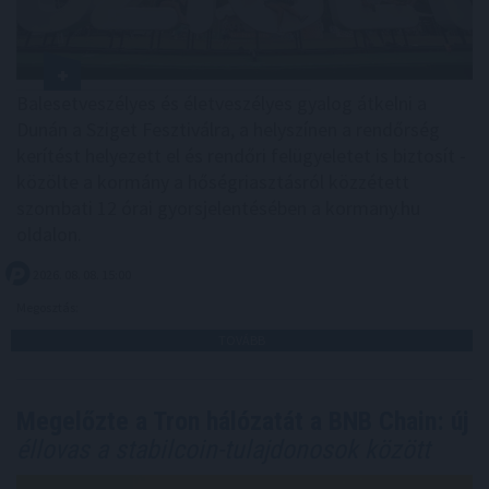
Balesetveszélyes és életveszélyes gyalog átkelni a
Dunán a Sziget Fesztiválra, a helyszínen a rendőrség
kerítést helyezett el és rendőri felügyeletet is biztosít -
közölte a kormány a hőségriasztásról közzétett
szombati 12 órai gyorsjelentésében a kormany.hu
oldalon.
2026. 08. 08. 15:00
Megosztás:
TOVÁBB
Megelőzte a Tron hálózatát a BNB Chain: új
éllovas a stabilcoin-tulajdonosok között