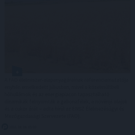
A FAO élelmiszer-alapanyagárainak referenciamutatója
enyhén emelkedett júliusban, mivel a közelmúltbeli
hőhullámok és az energiapiacon tapasztalható
dinamikák felnyomták a gabonafélék, a növényi olajok
és a cukor árát – adta hírül az ENSZ Élelmezésügyi és
Mezőgazdasági Szervezete (FAO).
2026. 08. 08. 05:00