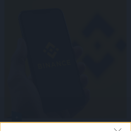
Csendben, de annál látványosabban rendeződnek át az