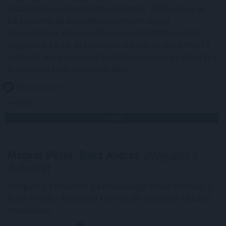
3 százalékos kamatú Otthon Startot. 2026-ban az új
lakáshitelek 80 százaléka valamilyen állami
támogatásos kölcsön, túlnyomórészt Otthon Start.
Augusztus 10-től az UniCredit is belép az ezt a hitelt 3
százalék alatti kamattal kínáló bankok közé – derül ki a
BiztosDöntés.hu összegzéséből.
2026. 08. 08. 21:00
Megosztás:
TOVÁBB
Magyar Péter: Baka András
elfogadta a
felkérést
Elfogadta a felkérést a köztársasági elnöki tisztségre
Baka András - közölte a kormányfő Facebook-oldalán
szombaton.