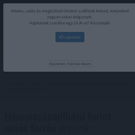
Hiteles, valós és megbízható híreket szállítunk Neked, melyekkel
nagyon sokat dolgozunk.
Kaphatunk cserébe egy LÁJK-ot? Köszönjük!
Lájkolom
Menü
Köszönöm, már like-oltam
Kezdőoldal
//
Hírek
// Háromszázmilliárd forint uniós forrás érkezik
Budapest fejlesztésére
Háromszázmilliárd forint
uniós forrás
érkezik