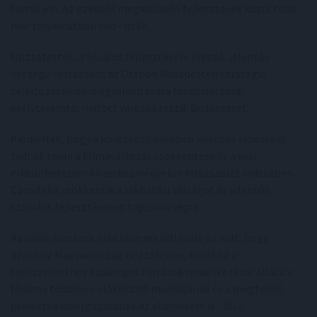
forrás jön. Az ezekből megvalósuló fejlesztések közül több
már folyamatban van - írták.
Hozzátették, a főváros fejlesztésére érkező, jelentős
összegű forrásokat az Otthon Budapesten Stratégia
célkitűzéseinek megvalósítására fordítják: zöld,
esélyteremtő, nyitott várossá teszik Budapestet.
Kiemelték, hogy a következő években jelentős lépéseket
tudnak tenni a klímaváltozás csökkentése és a már
elkerülhetetlen következményekre felkészülés érdekében.
Ezen felül csökkentik a lakhatási válságot és jelentős
szociális fejlesztéseket hajtanak végre.
Az uniós források érkezésének feltétele az volt, hogy
azokhoz Magyarország hozzáférjen, továbbá a
fejlesztésekhez szükséges források rendelkezésre állása a
főváros többéves előkészítő munkájának és a megfelelő
projektek kidolgozásának az elismerése is - áll a