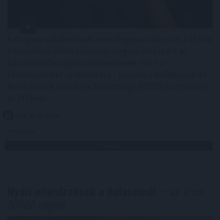
A magyar vállalkozások összefogása több mint 145 000
kilowattóra (kWh) csúcsidei megtakarítást ért el,
köszönhetően olyan intézkedésnek, mint a
klímahasználat csökkentése - közölte a Vállalkozók és
Munkáltatók Országos Szövetsége (VOSZ) szombaton
az MTI-vel.
2026. 08. 08. 19:00
Megosztás:
TOVÁBB
Nyári ellenőrzések a Balatonnál
– az első
félidő végén