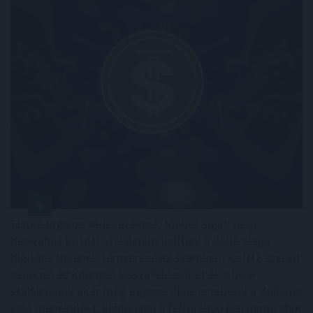
Elsőre logikus védekezésnek tűnhet saját, helyi
devizához kötött stabilcoint indítani a dolláralapú
digitális tokenek térnyerésével szemben. Az IMF szerint
azonban ez könnyen visszafelé sülhet el: a helyi
stabilcoinok akár még egyszerűbbé is tehetik a dollárba
való menekülést, különösen a feltörekvő piacokon, ahol