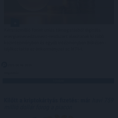
Kétszázmillió forint uniós támogatásból digitális
energiamenedzsment-rendszert alakítanak ki több
közintézményben és egyéb intézményben Békésen -
tájékoztatta az önkormányzat az MTI-t.
2026. 08. 08. 10:00
Megosztás:
TOVÁBB
Kilőtt a kriptokártyás fizetés: már
havi 759
millió dollár forog a piacon