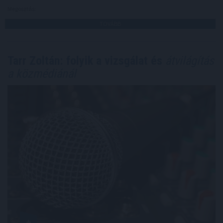
Megosztás:
TOVÁBB
Tarr Zoltán: folyik a vizsgálat és
átvilágítás
a közmédiánál