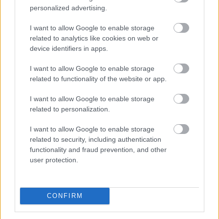
Megosztás:
personalized advertising.
TOVÁBB
I want to allow Google to enable storage
related to analytics like cookies on web or
device identifiers in apps.
Negyedével nőtt a használtautó-import,
csökkenőben az itthoni árak
I want to allow Google to enable storage
related to functionality of the website or app.
I want to allow Google to enable storage
related to personalization.
I want to allow Google to enable storage
related to security, including authentication
functionality and fraud prevention, and other
user protection.
CONFIRM