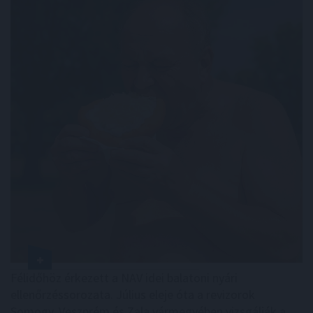
Félidőhöz érkezett a NAV idei balatoni nyári
ellenőrzéssorozata. Július eleje óta a revizorok
Somogy, Veszprém és Zala vármegyében vizsgálják a