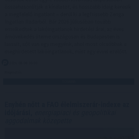
összehasonlítják a kínálatot, és hosszabb ideig keresik
a megfelelő ingatlant – derül ki a legfrissebb Zenga
Ingatlan Radarból. Bár 2026 júliusában tovább
emelkedtek a lakóingatlanok hirdetési árai, az éves
árnövekedés üteme országosan és Budapesten is
lassult, sőt van egy megyénk, ahol most olcsóbbak a
meghirdetett lakóingatlanok, mint egy évvel ezelőtt.
2026. 08. 08. 06:00
Megosztás:
TOVÁBB
Enyhén nőtt a FAO élelmiszerár-indexe az
időjárási,
energiapiaci és geopolitikai
aggodalmak közepette