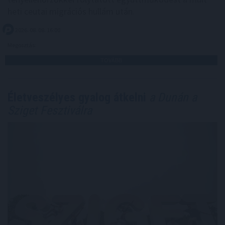
heti ceutai migrációs hullám után.
2026. 08. 08. 16:00
Megosztás:
TOVÁBB
Életveszélyes gyalog átkelni
a Dunán a
Sziget Fesztiválra