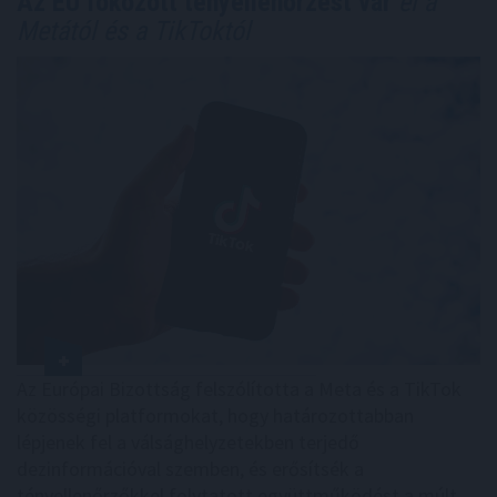
Az EU fokozott tényellenőrzést vár
el a
Metától és a TikToktól
Az Európai Bizottság felszólította a Meta és a TikTok
közösségi platformokat, hogy határozottabban
lépjenek fel a válsághelyzetekben terjedő
dezinformációval szemben, és erősítsék a
tényellenőrzőkkel folytatott együttműködést a múlt