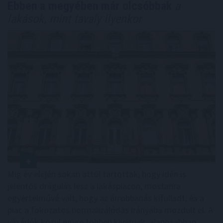
Ebben a megyében már olcsóbbak
a
lakások, mint tavaly ilyenkor
Míg év elején sokan attól tartottak, hogy idén is
jelentős drágulás lesz a lakáspiacon, mostanra
egyértelművé vált, hogy az árrobbanás kifulladt, és a
piac a fokozatos normalizálódás irányába mozdult el. A
vásárlók közül egyre többen kivárnak, alaposabban