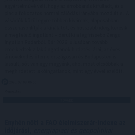
egyértelművé vált, hogy az árrobbanás kifulladt, és a
piac a fokozatos normalizálódás irányába mozdult el. A
vásárlók közül egyre többen kivárnak, alaposabban
összehasonlítják a kínálatot, és hosszabb ideig keresik
a megfelelő ingatlant – derül ki a legfrissebb Zenga
Ingatlan Radarból. Bár 2026 júliusában tovább
emelkedtek a lakóingatlanok hirdetési árai, az éves
árnövekedés üteme országosan és Budapesten is
lassult, sőt van egy megyénk, ahol most olcsóbbak a
meghirdetett lakóingatlanok, mint egy évvel ezelőtt.
2026. 08. 08. 06:00
Megosztás:
TOVÁBB
Enyhén nőtt a FAO élelmiszerár-indexe az
időjárási,
energiapiaci és geopolitikai