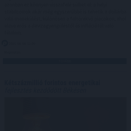
azonban ez könnyen visszafelé sülhet el: a helyi
stabilcoinok akár még egyszerűbbé is tehetik a dollárba
való menekülést, különösen a feltörekvő piacokon, ahol
eleve erős a devizagyengüléstől és inflációtól való
félelem.
2026. 08. 08. 11:00
Megosztás:
TOVÁBB
Kétszázmillió forintos energetikai
fejlesztés kezdődött Békésen