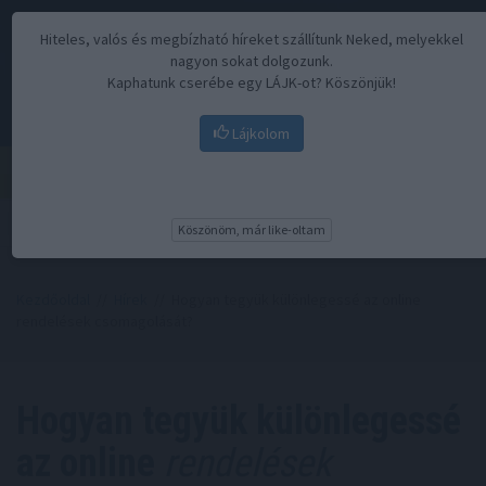
Hiteles, valós és megbízható híreket szállítunk Neked, melyekkel
nagyon sokat dolgozunk.
Kaphatunk cserébe egy LÁJK-ot? Köszönjük!
Lájkolom
Menü
Köszönöm, már like-oltam
Kezdőoldal
//
Hírek
// Hogyan tegyük különlegessé az online
rendelések csomagolását?
Hogyan tegyük különlegessé
az online
rendelések