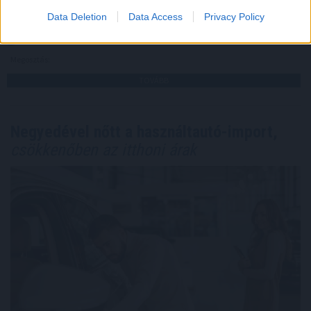
számoltak be.
Data Deletion
Data Access
Privacy Policy
2026. 08. 08. 13:00
Megosztás:
TOVÁBB
Negyedével nőtt a használtautó-import,
csökkenőben az itthoni árak