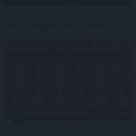
TOVÁBB
Ebben a megyében már olcsóbbak
a
lakások, mint tavaly ilyenkor
Míg év elején sokan attól tartottak, hogy idén is
jelentős drágulás lesz a lakáspiacon, mostanra