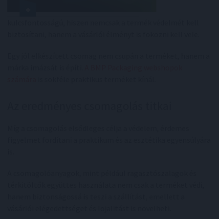
kulcsfontosságú, hiszen nemcsak a termék védelmét kell
biztosítani, hanem a vásárlói élményt is fokozni kell vele.
Egy jól elkészített csomag nem csupán a terméket, hanem a
márka imázsát is építi.
A BMP Packaging webshopok
számára
is sokféle praktikus terméket kínál.
Az eredményes csomagolás titkai
Míg a csomagolás elsődleges célja a védelem, érdemes
figyelmet fordítani a praktikum és az esztétika egyensúlyára
is.
A csomagolóanyagok, mint például ragasztószalagok és
térkitöltők együttes használata nem csak a terméket védi,
hanem biztonságossá is teszi a szállítást, emellett a
vásárlói elégedettséget és lojalitást is növelheti.