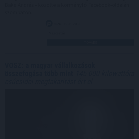
Baka András - közölte a kormányfő Facebook-oldalán
szombaton.
2026. 08. 08. 20:00
Megosztás:
TOVÁBB
VOSZ: a magyar vállalkozások
összefogása több mint
145 000 kilowattóra
csúcsidei megtakarítást ért el