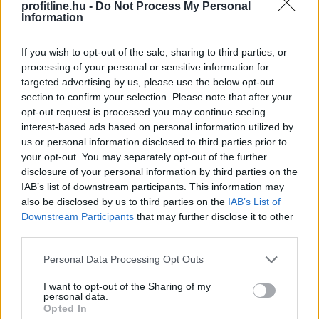
Megelőzte a Tron hálózatát a BNB Chain: új
profitline.hu -
Do Not Process My Personal
Information
éllovas a stabilcoin-tulajdonosok között
If you wish to opt-out of the sale, sharing to third parties, or
processing of your personal or sensitive information for
targeted advertising by us, please use the below opt-out
section to confirm your selection. Please note that after your
opt-out request is processed you may continue seeing
interest-based ads based on personal information utilized by
us or personal information disclosed to third parties prior to
your opt-out. You may separately opt-out of the further
disclosure of your personal information by third parties on the
IAB’s list of downstream participants. This information may
also be disclosed by us to third parties on the
IAB’s List of
Downstream Participants
that may further disclose it to other
third parties.
Please note that this website/app uses one or more Google
Personal Data Processing Opt Outs
services and may gather and store information including but
not limited to your visit or usage behaviour. You may click to
I want to opt-out of the Sharing of my
personal data.
grant or deny consent to Google and its third-party tags to
Opted In
use your data for below specified purposes in below Google