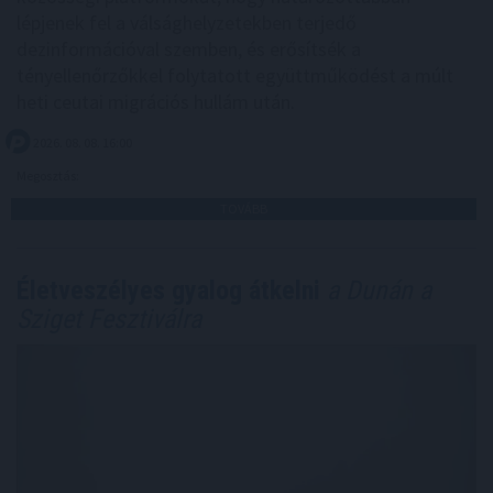
lépjenek fel a válsághelyzetekben terjedő
dezinformációval szemben, és erősítsék a
tényellenőrzőkkel folytatott együttműködést a múlt
heti ceutai migrációs hullám után.
2026. 08. 08. 16:00
Megosztás:
TOVÁBB
Életveszélyes gyalog átkelni
a Dunán a
Sziget Fesztiválra