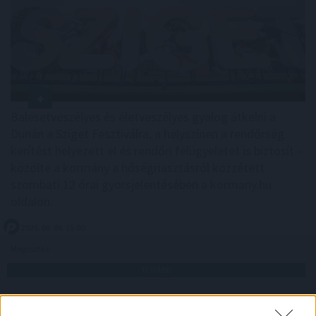
Balesetveszélyes és életveszélyes gyalog átkelni a
Dunán a Sziget Fesztiválra, a helyszínen a rendőrség
kerítést helyezett el és rendőri felügyeletet is biztosít -
közölte a kormány a hőségriasztásról közzétett
szombati 12 órai gyorsjelentésében a kormany.hu
oldalon.
2026. 08. 08. 15:00
Megosztás:
TOVÁBB