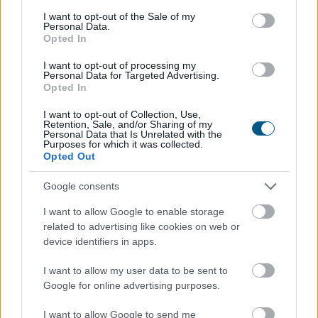
consent section.
I want to opt-out of the Sale of my
Personal Data.
Csendben, de annál látványosabban rendeződnek át az
Opted In
erőviszonyok a stabilcoinpiacon. A BNB Chain már több
I want to opt-out of processing my
stabilcoint tartó címmel rendelkezik, mint a hosszú
Personal Data for Targeted Advertising.
ideje domináns Tron, miközben az USDT-felhasználók
Opted In
száma is gyors ütemben nő a hálózaton. A Tron ettől
I want to opt-out of Collection, Use,
még messze nem veszítette el vezető szerepét:
Retention, Sale, and/or Sharing of my
Personal Data that Is Unrelated with the
tranzakciós volumenben továbbra is óriási előnnyel
Purposes for which it was collected.
rendelkezik.
Opted Out
2026. 08. 08. 14:00
Google consents
Megosztás:
I want to allow Google to enable storage
TOVÁBB
related to advertising like cookies on web or
device identifiers in apps.
I want to allow my user data to be sent to
A mesterséges intelligencia
Google for online advertising purposes.
alkalmazhatóságát vizsgálták személyre
szabott daganatellenes terápia kialakítására
I want to allow Google to send me