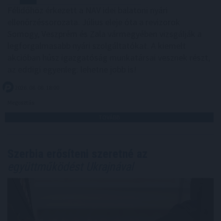
Félidőhöz érkezett a NAV idei balatoni nyári
ellenőrzéssorozata. Július eleje óta a revizorok
Somogy, Veszprém és Zala vármegyében vizsgálják a
legforgalmasabb nyári szolgáltatókat. A kiemelt
akcióban húsz igazgatóság munkatársai vesznek részt,
az eddigi egyenleg: lehetne jobb is!
2026. 08. 08. 18:00
Megosztás:
TOVÁBB
Szerbia erősíteni szeretné az
együttműködést Ukrajnával