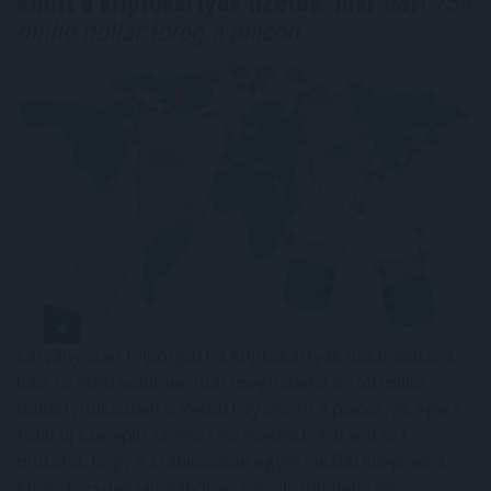
Kilőtt a kriptokártyás fizetés: már
havi 759
millió dollár forog a piacon
Látványosan felpörgött a kriptokártyák használata: a
havi fizetési volumen már meghaladja a 759 millió
dollárt, miközben a RedotPay vezeti a piacot, és egyre
több új szereplő szerez részesedést. A trend azt
mutatja, hogy a stabilcoinok egyre inkább kilépnek a
kriptotőzsdék világából, és valódi, mindennapi