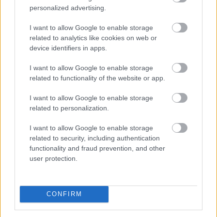
Szegeden
personalized advertising.
I want to allow Google to enable storage
related to analytics like cookies on web or
device identifiers in apps.
I want to allow Google to enable storage
related to functionality of the website or app.
I want to allow Google to enable storage
related to personalization.
I want to allow Google to enable storage
related to security, including authentication
A mesterséges intelligencia alkalmazásának
functionality and fraud prevention, and other
lehetőségét vizsgálták személyre szabott
user protection.
daganatellenes terápia kialakítására a HUN-REN
Szegedi Biológiai Kutatóközpont és a Szegedi
Tudományegyetem munkatársai nemzetközi
CONFIRM
együttműködésben, eredményeikről a Nature kiadóhoz
tartozó Precision Oncology című folyóiratban