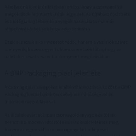
A bolygónk jövője érdekében fontos, hogy a csomagolási
megoldások fenntarthatóak legyenek. Az újrahasznosítható
és biológiailag lebomló anyagok használata ma már
alapelvárás lehet sok fogyasztó számára.
Ezek nemcsak a környezetet védik, hanem a vásárlók szívét
is elnyerik, hiszen egyre többen szeretnék látni, hogy az
üzletek is részt vesznek a környezet megóvásában.
A BMP Packaging piaci jelenléte
A csomagolási anyagokat kínáló vállalkozások között a BMP
Packaging kiemelkedik termékeinek minőségével és
innovatív megoldásaival.
Az általuk gyártott ipari csomagolóanyagok és fóliák
nemcsak a modern vásárlói elvárásoknak felelnek meg,
hanem az egyre változó piaci igényeket is képesek