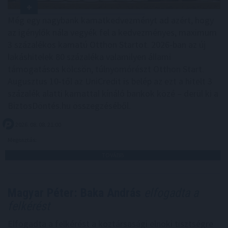
Még egy nagybank kamatkedvezményt ad azért, hogy
az igénylők nála vegyék fel a kedvezményes, maximum
3 százalékos kamatú Otthon Startot. 2026-ban az új
lakáshitelek 80 százaléka valamilyen állami
támogatásos kölcsön, túlnyomórészt Otthon Start.
Augusztus 10-től az UniCredit is belép az ezt a hitelt 3
százalék alatti kamattal kínáló bankok közé – derül ki a
BiztosDöntés.hu összegzéséből.
2026. 08. 08. 21:00
Megosztás:
TOVÁBB
Magyar Péter: Baka András
elfogadta a
felkérést
Elfogadta a felkérést a köztársasági elnöki tisztségre