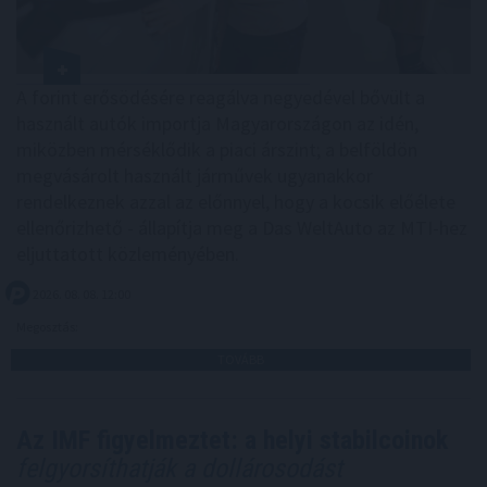
A forint erősödésére reagálva negyedével bővült a
használt autók importja Magyarországon az idén,
miközben mérséklődik a piaci árszint; a belföldön
megvásárolt használt járművek ugyanakkor
rendelkeznek azzal az előnnyel, hogy a kocsik előélete
ellenőrizhető - állapítja meg a Das WeltAuto az MTI-hez
eljuttatott közleményében.
2026. 08. 08. 12:00
Megosztás:
TOVÁBB
Az IMF figyelmeztet: a helyi stabilcoinok
felgyorsíthatják a dollárosodást