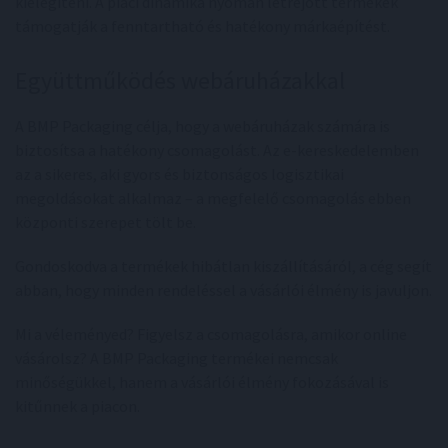
kielégíteni. A piaci dinamika nyomán létrejött termékek
támogatják a fenntartható és hatékony márkaépítést.
Együttműködés webáruházakkal
A BMP Packaging célja, hogy a webáruházak számára is
biztosítsa a hatékony csomagolást. Az e-kereskedelemben
az a sikeres, aki gyors és biztonságos logisztikai
megoldásokat alkalmaz – a megfelelő csomagolás ebben
központi szerepet tölt be.
Gondoskodva a termékek hibátlan kiszállításáról, a cég segít
abban, hogy minden rendeléssel a vásárlói élmény is javuljon.
Mi a véleményed? Figyelsz a csomagolásra, amikor online
vásárolsz? A BMP Packaging termékei nemcsak
minőségükkel, hanem a vásárlói élmény fokozásával is
kitűnnek a piacon.