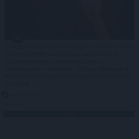
A magyar vállalkozások összefogása több mint 145 000
kilowattóra (kWh) csúcsidei megtakarítást ért el,
köszönhetően olyan intézkedésnek, mint a
klímahasználat csökkentése - közölte a Vállalkozók és
Munkáltatók Országos Szövetsége (VOSZ) szombaton
az MTI-vel.
2026. 08. 08. 19:00
Megosztás:
TOVÁBB