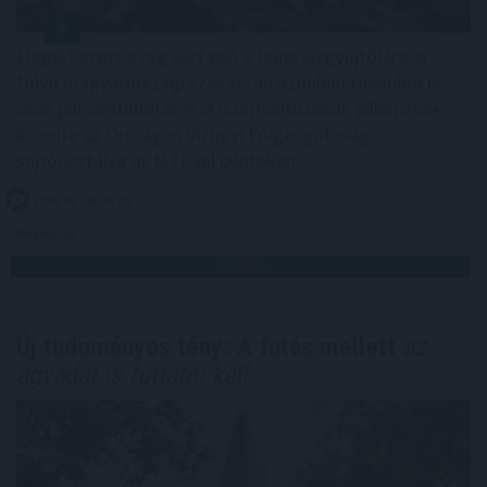
Megérkezett a rég várt eső a Duna vízgyűjtőjére, a
folyó magyarországi szakaszán azonban továbbra is
csak pár centiméteres vízszintváltozások jellemzőek -
közölte az Országos Vízügyi Főigazgatóság
sajtóosztálya az MTI-vel pénteken.
2026. 08. 08. 04:00
Megosztás:
TOVÁBB
Új tudományos tény: A futás mellett
az
agyadat is futtatni kell