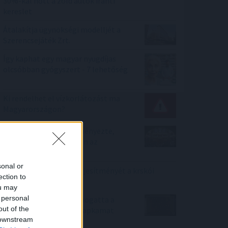
30%-kal nőtt a zöld autók iránti
kereslet
Átalakítja ügynökségi modelljét a
Szerencsejáték Zrt.
Így kaphat egy magyar nyugdíjas
olcsóbban gyógyszert - 7 lehetőség
Ki rendelhet el vízkorlátozást ma
Magyarországon?
A Tisza-frakció kezdeményezte,
hogy jövő kedden legyen az
államfőválasztás
sonal or
Csökkenti a reaktor teljesítményét a krskói
ection to
atomerőmű
ou may
 personal
MNB: egyhangúlag támogatta a
out of the
monetáris tanács az alapkamat
 downstream
csökkentését júliusban