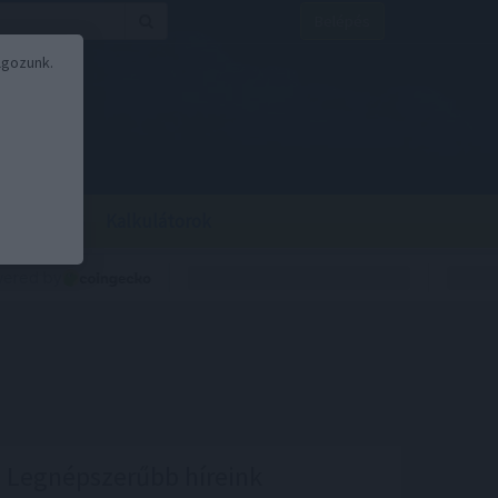
Belépés
lgozunk.
BOR
BIRS
Kalkulátorok
Legnépszerűbb híreink