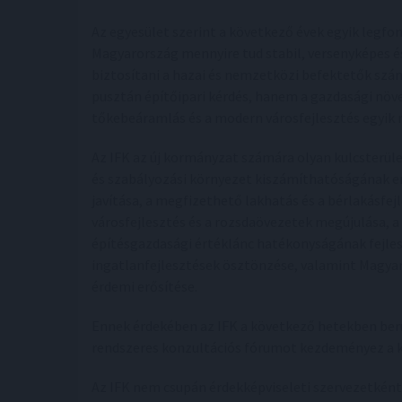
Az egyesület szerint a következő évek egyik legfo
Magyarország mennyire tud stabil, versenyképes é
biztosítani a hazai és nemzetközi befektetők szám
pusztán építőipari kérdés, hanem a gazdasági nö
tőkebeáramlás és a modern városfejlesztés egyik
Az IFK az új kormányzat számára olyan kulcsterül
és szabályozási környezet kiszámíthatóságának e
javítása, a megfizethető lakhatás és a bérlakásfejl
városfejlesztés és a rozsdaövezetek megújulása, 
építésgazdasági értéklánc hatékonyságának fejles
ingatlanfejlesztések ösztönzése, valamint Magya
érdemi erősítése.
Ennek érdekében az IFK a következő hetekben ber
rendszeres konzultációs fórumot kezdeményez a 
Az IFK nem csupán érdekképviseleti szervezetké