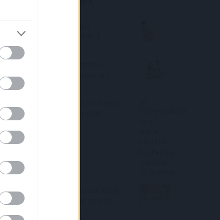
Befektetési tippek
Babaváró hitel 2022 - Mire
figyeljünk ha Babaváró hitelt
szeretnénk felvenni?
Ennyire fog fájni a törlesztő a
lakáshiteleseknek a kamatstop
végén
Brókercsődtől tart? Banki hátterű
brókercég a biztos választás!
Ilyet ki látott? Olcsóbb a személyi
hitel, mint az alapkamat emelés
előtt