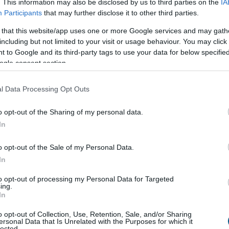
fektetők számára.
. This information may also be disclosed by us to third parties on the
IA
Participants
that may further disclose it to other third parties.
an erősödik, ezért a támogató beruházási környezet és a
 that this website/app uses one or more Google services and may gath
sségi kérdés. Az IFK ebben stratégiai szakmai partner
including but not limited to your visit or usage behaviour. You may click 
elentős hatással van a gazdasági növekedésre, a városi
 to Google and its third-party tags to use your data for below specifi
. Kiemelt célunk az iparági együttműködések erősítése,
ogle consent section.
tések támogatása, amelyek hosszú távon is növelik
l Data Processing Opt Outs
zakmai partnereként támogassa a beruházásösztönző,
o opt-out of the Sharing of my personal data.
 kialakítását.
In
ési szektor meghatározó gazdasági ereje
o opt-out of the Sale of my Personal Data.
In
) a magyar ingatlanfejlesztési piac legmeghatározóbb
to opt-out of processing my Personal Data for Targeted
zakmai szervezetként mára a hazai gazdasági élet egyik
ing.
In
o opt-out of Collection, Use, Retention, Sale, and/or Sharing
hely, kiskereskedelmi és vegyes funkciójú fejlesztések
ersonal Data that Is Unrelated with the Purposes for which it
lected.