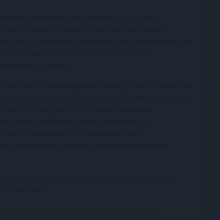
ntosabb gazdaságpolitikai kérdése az lesz, hogy
s hosszú távon tervezhető beruházási környezetet
ára. Az IFK álláspontja szerint az ingatlanfejlesztés nem
vekedés, a munkahelyteremtés, a nemzetközi
 meghatározó motorja.
eteken ajánl szakmai együttműködést, mint: a beruházási
rősítése, az engedélyezési folyamatok hatékonyságának
esztések elősegítése, a 21. századi színvonalú
a nemzetközi befektetői bizalom növelése, az
ztése, a fenntartható és energiahatékony
rország regionális gazdasági versenyképességének
uházási versenyképességi javaslatcsomagot készít és
kormányzattal.
nt, hanem a magyar gazdaság egyik meghatározó