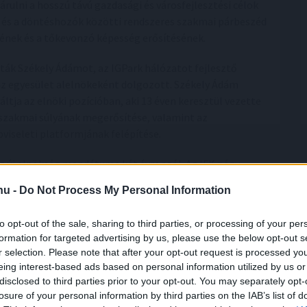
rulni a hosszú távú gazdasági és városfejlesztési célok
ők és a döntéshozók közötti rendszeres szakmai párbeszéd
ének és a tőkevonzó képesség erősítésének.
tták Székely Ádámot, az IGPark hálózatot fejlesztő
az egyesület alelnökeként dolgozott. Székely Ádám
ltja az elnöki pozícióban, aki 13 éven keresztül vezette
t szakmai súlyának megerősítése, valamint az
viseleti platformjának felépítése.
az új elnökség mandátuma két évre szól. Az IFK négy
eletével és szakmai koordinációjával is támogatja a
.hu -
Do Not Process My Personal Information
iss Gábor, a Metrodom Kft. stratégiai igazgatója,
atója. Árendás Gergely, az Area Ingatlan Kft. ügyvezető
to opt-out of the sale, sharing to third parties, or processing of your per
vezetet, míg Ábrahám András, a Skanska Magyarország
formation for targeted advertising by us, please use the below opt-out s
zíciót az IFK elnökségében.
r selection. Please note that after your opt-out request is processed y
eing interest-based ads based on personal information utilized by us or
ke elmondta: „A következő évek egyik legfontosabb
disclosed to third parties prior to your opt-out. You may separately opt-
nyire tud kiszámítható és versenyképes beruházási
losure of your personal information by third parties on the IAB’s list of