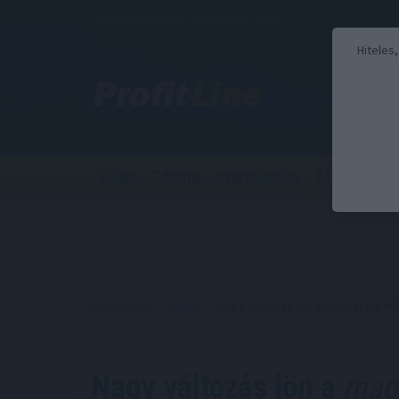
2026. augusztus 6., csütörtök - Berta
Hiteles
Hírek
Tőzsde
Kriptovaluta
Stabilcoin
Kezdőoldal
//
Hírek
// Nagy változás jön a magyar ingatl
Nagy változás jön a
magy