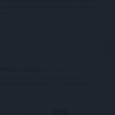
 a társadalmi felelősségvállalásban is. 2023 óta a Mosoly
vinia többéves, évente növekvő támogatási programot
atására.
tonai
vezetésben az orosz elnök
éket jelentett be az orosz fegyveres erők
 állományában szerdán Vlagyimir Putyin elnök.
6:00
Megosztás:
TOVÁBB