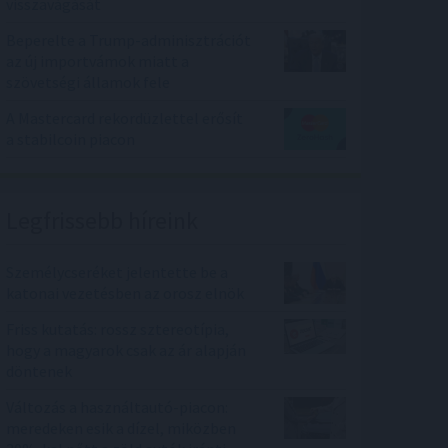
visszavágását
Beperelte a Trump-adminisztrációt
az új importvámok miatt a
szövetségi államok fele
A Mastercard rekordüzlettel erősít
a stabilcoin piacon
Legfrissebb híreink
Személycseréket jelentette be a
katonai vezetésben az orosz elnök
Friss kutatás: rossz sztereotípia,
hogy a magyarok csak az ár alapján
döntenek
Változás a használtautó-piacon:
meredeken esik a dízel, miközben