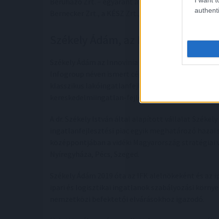
Beruházó Zrt. – egyaránt arra törekszenek, hogy é
authenti
Bernecker Zrt., a KÉSZ Zrt., és az Óbuda Group.
Székely Ádám, az IFK új elnöke
Székely Ádám az Innovinia ügyvezető igazgatója é
Infogroup néven ismert cégcsoport vezetőjeként 
klasszikus lakóingatlanfejlesztőből komplex, te
kereskedelmiingatlan-fejlesztő és logisztikai park
A dr. Székely István által alapított vállalat Székel
ingatlanfejlesztési piac egyik meghatározó hazai s
középpontjában a vidéki Magyarország stratégiai v
Nyíregyháza, Pécs, Szeged.
Székely Ádám 2019 óta az IFK alelnökeként és az 
ipari és logisztikai ingatlanok szabályozási körny
nemzetközi befektetői elvárásokhoz igazodó.