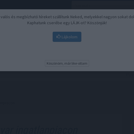
, valós és megbízható híreket szállítunk Neked, melyekkel nagyon sokat do
Kaphatunk cserébe egy LÁJK-ot? Köszönjük!
Lájkolom
Nyugdíj
Biztosítási befektetések
BU
Köszönöm, már like-oltam
anpiacon
ar ingatlanpiacon