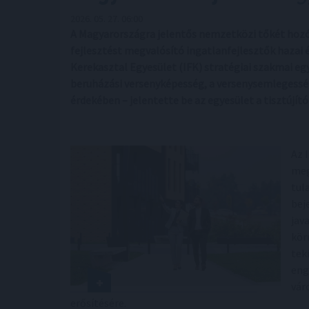
2026. 05. 27. 06:00
A Magyarországra jelentős nemzetközi tőkét hozó, 
fejlesztést megvalósító ingatlanfejlesztők hazai é
Kerekasztal Egyesület (IFK) stratégiai szakmai 
beruházási versenyképesség, a versenysemlegesség
érdekében – jelentette be az egyesület a tisztújít
Az 
meg
tul
bej
jav
kör
tek
eng
vár
erősítésére.