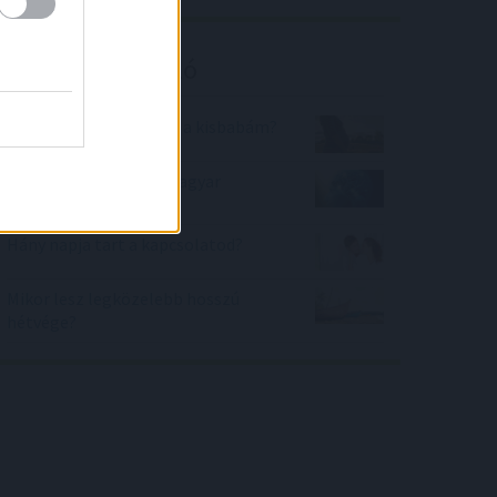
Kalkulátor ajánló
Mikor fog megszületni a kisbabám?
Mekkora az agyam a magyar
átlaghoz képest?
Hány napja tart a kapcsolatod?
Mikor lesz legközelebb hosszú
hétvége?