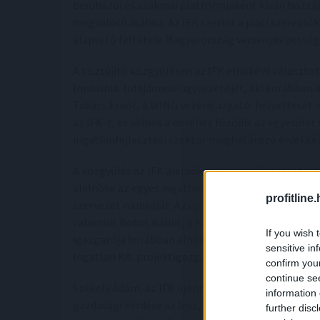
beruházói és szakmai platformjaként kíván hozzájá
megvalósításához. Az IFK szerint a piaci szerepl
alapvető feltétele Magyarország versenyképesség
A tisztújító közgyűlésen az IFK elnökévé választo
Innovinia tulajdonos-ügyvezetőjét, aki korábban 
Takács Ernőt, a WING vezérigazgató-helyettesét vá
az IFK-t, és akinek a nevéhez fűződik az egyesüle
ingatlanfejlesztési szektor meghatározó érdekkép
A közgyűlés az IFK alelnökeit is megválasztotta, 
alelnöke az egyes ingatlanpiaci szegmensek képvis
profitline
szervezet munkáját. Az újraválasztott alelnökök: K
valamint Botos Bálint, a Forestay Group vezérigazg
If you wish 
igazgatója korábban elnökként is vezette a szer
sensitive in
Ingatlan Kft. projektigazgatója először tölt be po
confirm you
continue se
Székely Ádám, az IFK újonnan megválasztott elnö
information 
gazdasági kérdése az lesz, hogy Magyarország men
further disc