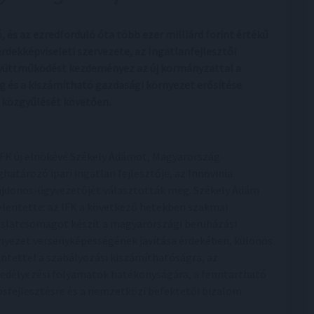
és az ezredforduló óta több ezer milliárd forint értékű
rdekképviseleti szervezete, az Ingatlanfejlesztői
együttműködést kezdeményez az új kormányzattal a
 és a kiszámítható gazdasági környezet erősítése
ó közgyűlését követően.
IFK új elnökévé Székely Ádámot, Magyarország
határozó ipari ingatlan fejlesztője, az Innovinia
ajdonos-ügyvezetőjét választották meg. Székely Ádám
elentette: az IFK a következő hetekben szakmai
aslatcsomagot készít a magyarországi beruházási
nyezet versenyképességének javítása érdekében, különös
intettel a szabályozási kiszámíthatóságra, az
edélyezési folyamatok hatékonyságára, a fenntartható
osfejlesztésre és a nemzetközi befektetői bizalom