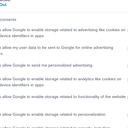
lis magán-megrendelői. Jelenleg 30 vállalat adja az IFK
Out
 értékben fejlesztettek eddig mintegy 6 millió
házási volumene meghaladja az 1 milliárd eurót, az
consents
intot.
o allow Google to enable storage related to advertising like cookies on
tős mértékben járulnak hozzá a GDP növekedéséhez, a
evice identifiers in apps.
hoz. Az egyesület szerint az ingatlanfejlesztések
szektort, a logisztikát, a kereskedelmet és a
o allow my user data to be sent to Google for online advertising
s.
zerepet vállal a hazai ingatlanfejlesztések nemzetközi
tközi vásárokon való részvétel megszervezésével.
to allow Google to send me personalized advertising.
t dolgozik, hogy a magyarországi épített környezet
o allow Google to enable storage related to analytics like cookies on
yképessége erősödjön. Az IFK tagjai – Adventum
evice identifiers in apps.
george Property Zrt.; CPI Hungary Kft.; CTP; DVM Group;
up; Futureal Development Zrt.; GLP Hungary Management
o allow Google to enable storage related to functionality of the website
rország; Innovinia Management Kft.; Magyar
ng; OTP Ingatlan Zrt.; Panattoni; Pesti Házak; Prologis;
o allow Google to enable storage related to personalization.
perty Hungary Ltd.; Sundell Estate Nyrt.; Szinorg Zrt.;
 White Star Real Estate Kft.; WING Ingatlanfejlesztő és
o allow Google to enable storage related to security, including