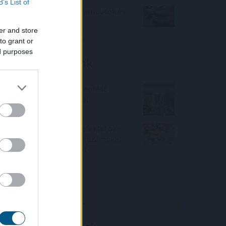
B’s List of
Jóval olcsóbb lett a villanyautók és
a hibridek kötelezője
er and store
to grant or
ed purposes
Friss elemzéseink
Fokozatos kamatcsökkentést
támogatnak az amerikai
jegybankárok
Örülhetnek a Richter befektetők -
piaci konszenzus feletti számokat
közölt a tőzsdei vállalat
4IG elemzés
Richter elemzés