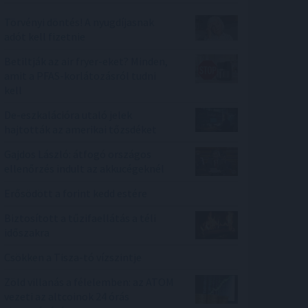
Törvényi döntés! A nyugdíjasnak
adót kell fizetnie
Betiltják az air fryer-eket? Minden,
amit a PFAS-korlátozásról tudni
kell
De-eszkalációra utaló jelek
hajtották az amerikai tőzsdéket
Gajdos László: átfogó országos
ellenőrzés indult az akkucégeknél
Erősödött a forint kedd estére
Biztosított a tűzifaellátás a téli
időszakra
Csökken a Tisza-tó vízszintje
Zöld villanás a félelemben: az ATOM
vezeti az altcoinok 24 órás