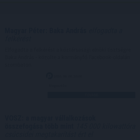
Magyar Péter: Baka András
elfogadta a
felkérést
Elfogadta a felkérést a köztársasági elnöki tisztségre
Baka András - közölte a kormányfő Facebook-oldalán
szombaton.
2026. 08. 08. 20:00
Megosztás:
TOVÁBB
VOSZ: a magyar vállalkozások
összefogása több mint
145 000 kilowattóra
csúcsidei megtakarítást ért el