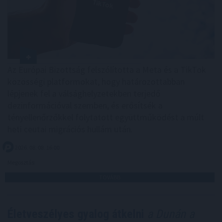
Az Európai Bizottság felszólította a Meta és a TikTok
közösségi platformokat, hogy határozottabban
lépjenek fel a válsághelyzetekben terjedő
dezinformációval szemben, és erősítsék a
tényellenőrzőkkel folytatott együttműködést a múlt
heti ceutai migrációs hullám után.
2026. 08. 08. 16:00
Megosztás:
TOVÁBB
Életveszélyes gyalog átkelni
a Dunán a