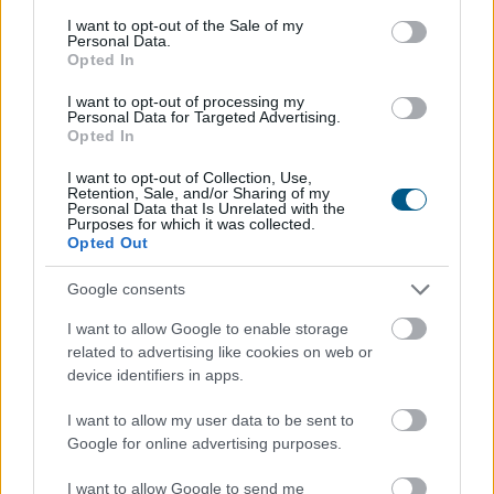
consent section.
I want to opt-out of the Sale of my
Personal Data.
Opted In
I want to opt-out of processing my
Personal Data for Targeted Advertising.
Opted In
I want to opt-out of Collection, Use,
Retention, Sale, and/or Sharing of my
Personal Data that Is Unrelated with the
Purposes for which it was collected.
Opted Out
A forint erősödésére reagálva negyedével bővült a
Google consents
használt autók importja Magyarországon az idén,
I want to allow Google to enable storage
miközben mérséklődik a piaci árszint; a belföldön
related to advertising like cookies on web or
megvásárolt használt járművek ugyanakkor
device identifiers in apps.
rendelkeznek azzal az előnnyel, hogy a kocsik előélete
ellenőrizhető - állapítja meg a Das WeltAuto az MTI-hez
I want to allow my user data to be sent to
eljuttatott közleményében.
Google for online advertising purposes.
2026. 08. 08. 12:00
I want to allow Google to send me