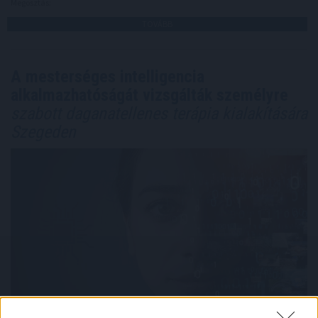
Megosztás:
TOVÁBB
A mesterséges intelligencia
alkalmazhatóságát vizsgálták személyre
szabott daganatellenes terápia kialakítására
Szegeden