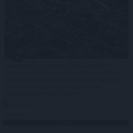
Megérkezett a rég várt eső a Duna vízgyűjtőjére, a
folyó magyarországi szakaszán azonban továbbra is
csak pár centiméteres vízszintváltozások jellemzőek -
közölte az Országos Vízügyi Főigazgatóság
sajtóosztálya az MTI-vel pénteken.
2026. 08. 08. 04:00
Megosztás:
TOVÁBB