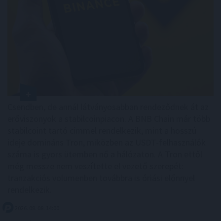
Csendben, de annál látványosabban rendeződnek át az
erőviszonyok a stabilcoinpiacon. A BNB Chain már több
stabilcoint tartó címmel rendelkezik, mint a hosszú
ideje domináns Tron, miközben az USDT-felhasználók
száma is gyors ütemben nő a hálózaton. A Tron ettől
még messze nem veszítette el vezető szerepét:
tranzakciós volumenben továbbra is óriási előnnyel
rendelkezik.
2026. 08. 08. 14:00