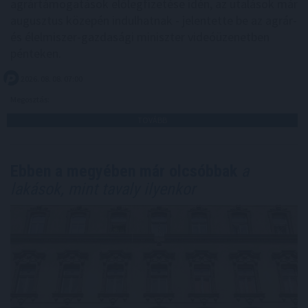
agrártámogatások előlegfizetése idén, az utalások már
augusztus közepén indulhatnak - jelentette be az agrár-
és élelmiszer-gazdasági miniszter videóüzenetben
pénteken.
2026. 08. 08. 07:00
Megosztás:
TOVÁBB
Ebben a megyében már olcsóbbak
a
lakások, mint tavaly ilyenkor