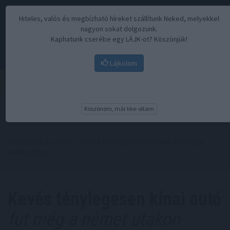
Hiteles, valós és megbízható híreket szállítunk Neked, melyekkel
nagyon sokat dolgozunk.
Kaphatunk cserébe egy LÁJK-ot? Köszönjük!
Lájkolom
Menü
Köszönöm, már like-oltam
Kezdőoldal
//
Hírek
// Kevés ténylegesen kínai autó fut még a
német utakon
Kevés ténylegesen kínai autó
fut még a német utakon