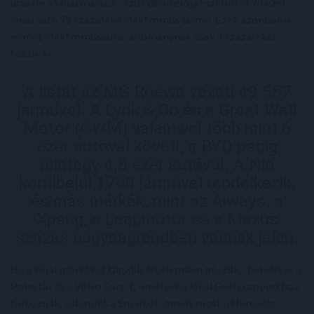
utakon a kínai márkák "szűk definíciója" szerint. A 70 ezer
kínai autó 72 százaléka elektromos jármű. Ezek azonban a
német elektromosautó-állománynak csak 3 százalékát
teszik ki.
A listát az MG Roewe vezeti 49 557
járművel. A Lynk & Co és a Great Wall
Motor (GWM) valamivel több mint 6
ezer autóval követi, a BYD pedig
mintegy 4,5 ezer autóval. A Nio
körülbelül 1700 járművel rendelkezik,
és más márkák, mint az Aiways, a
Xpeng, a Leapmotor és a Maxus
százas nagyságrendben vannak jelen.
Ha a kínai márkákat tágabb értelemben nézzük - beleértve a
Polestar és a Volvo Cars-t, amelyek a kínai Geely csoporthoz
tartoznak, valamint a Smartot, amely most a Mercedes-