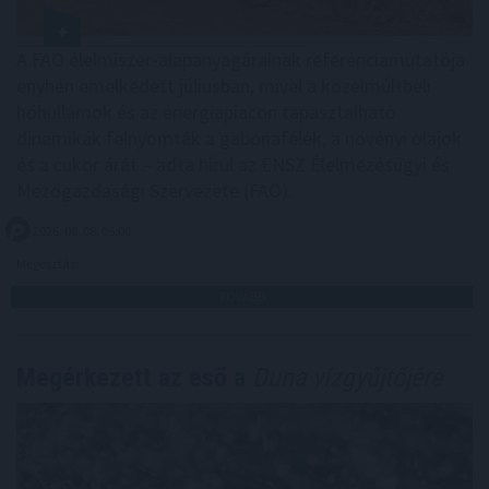
A FAO élelmiszer-alapanyagárainak referenciamutatója
enyhén emelkedett júliusban, mivel a közelmúltbeli
hőhullámok és az energiapiacon tapasztalható
dinamikák felnyomták a gabonafélék, a növényi olajok
és a cukor árát – adta hírül az ENSZ Élelmezésügyi és
Mezőgazdasági Szervezete (FAO).
2026. 08. 08. 05:00
Megosztás:
TOVÁBB
Megérkezett az eső a
Duna vízgyűjtőjére