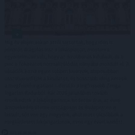
Míg év elején sokan attól tartottak, hogy idén is
jelentős drágulás lesz a lakáspiacon, mostanra
egyértelművé vált, hogy az árrobbanás kifulladt, és a
piac a fokozatos normalizálódás irányába mozdult el. A
vásárlók közül egyre többen kivárnak, alaposabban
összehasonlítják a kínálatot, és hosszabb ideig keresik
a megfelelő ingatlant – derül ki a legfrissebb Zenga
Ingatlan Radarból. Bár 2026 júliusában tovább
emelkedtek a lakóingatlanok hirdetési árai, az éves
árnövekedés üteme országosan és Budapesten is
lassult, sőt van egy megyénk, ahol most olcsóbbak a
meghirdetett lakóingatlanok, mint egy évvel ezelőtt.
2026. 08. 08. 06:00