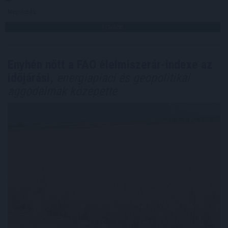
Megosztás:
TOVÁBB
Enyhén nőtt a FAO élelmiszerár-indexe az
időjárási,
energiapiaci és geopolitikai
aggodalmak közepette