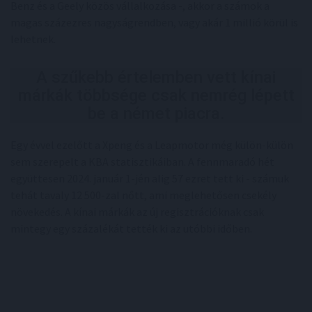
Benz és a Geely közös vállalkozása -, akkor a számok a
magas százezres nagyságrendben, vagy akár 1 millió körül is
lehetnek.
A szűkebb értelemben vett kínai
márkák többsége csak nemrég lépett
be a német piacra.
Egy évvel ezelőtt a Xpeng és a Leapmotor még külön-külön
sem szerepelt a KBA statisztikáiban. A fennmaradó hét
együttesen 2024. január 1-jén alig 57 ezret tett ki - számuk
tehát tavaly 12 500-zal nőtt, ami meglehetősen csekély
növekedés. A kínai márkák az új regisztrációknak csak
mintegy egy százalékát tették ki az utóbbi időben.