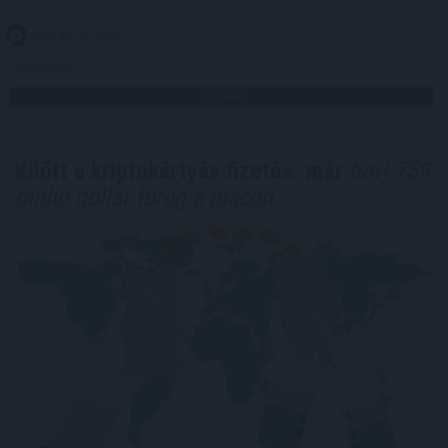
2026. 08. 08. 10:00
Megosztás:
TOVÁBB
Kilőtt a kriptokártyás fizetés: már
havi 759
millió dollár forog a piacon