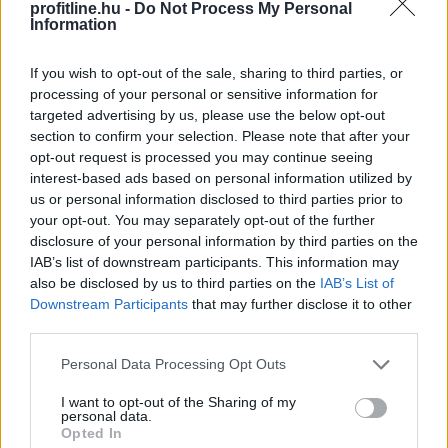
profitline.hu -
Do Not Process My Personal
A mesterséges intelligencia alkalmazásának
Information
lehetőségét vizsgálták személyre szabott
daganatellenes terápia kialakítására a HUN-REN
If you wish to opt-out of the sale, sharing to third parties, or
Szegedi Biológiai Kutatóközpont és a Szegedi
processing of your personal or sensitive information for
Tudományegyetem munkatársai nemzetközi
targeted advertising by us, please use the below opt-out
együttműködésben, eredményeikről a Nature kiadóhoz
section to confirm your selection. Please note that after your
opt-out request is processed you may continue seeing
tartozó Precision Oncology című folyóiratban
interest-based ads based on personal information utilized by
számoltak be.
us or personal information disclosed to third parties prior to
your opt-out. You may separately opt-out of the further
2026. 08. 08. 13:00
disclosure of your personal information by third parties on the
Megosztás:
IAB’s list of downstream participants. This information may
also be disclosed by us to third parties on the
IAB’s List of
TOVÁBB
Downstream Participants
that may further disclose it to other
third parties.
Negyedével nőtt a használtautó-import,
Please note that this website/app uses one or more Google
Personal Data Processing Opt Outs
csökkenőben az itthoni árak
services and may gather and store information including but
not limited to your visit or usage behaviour. You may click to
I want to opt-out of the Sharing of my
personal data.
grant or deny consent to Google and its third-party tags to
Opted In
use your data for below specified purposes in below Google