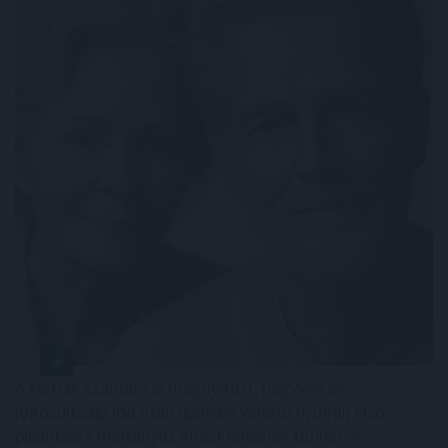
A férfiak számára is megnyitott, negyven év
jogosultsági idő után igénybe vehető nyugdíj első
pillantásra méltányos intézkedésnek tűnhet. A