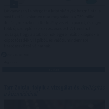
Látványosan felpörgött a kriptokártyák használata: a
havi fizetési volumen már meghaladja a 759 millió
dollárt, miközben a RedotPay vezeti a piacot, és egyre
több új szereplő szerez részesedést. A trend azt
mutatja, hogy a stabilcoinok egyre inkább kilépnek a
kriptotőzsdék világából, és valódi, mindennapi
fizetőeszközzé válhatnak.
2026. 08. 08. 09:00
Megosztás:
TOVÁBB
Tarr Zoltán: folyik a vizsgálat és
átvilágítás
a közmédiánál