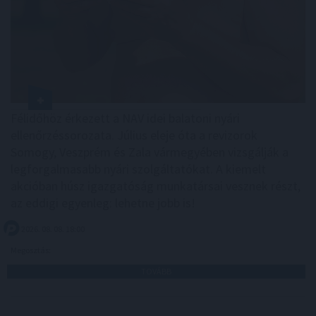
Félidőhöz érkezett a NAV idei balatoni nyári
ellenőrzéssorozata. Július eleje óta a revizorok
Somogy, Veszprém és Zala vármegyében vizsgálják a
legforgalmasabb nyári szolgáltatókat. A kiemelt
akcióban húsz igazgatóság munkatársai vesznek részt,
az eddigi egyenleg: lehetne jobb is!
2026. 08. 08. 18:00
Megosztás:
TOVÁBB