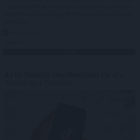
- jelentette ki Aleksandar Vucic szerb elnök szombaton
Belgrádban, miután tárgyalt Volodimir Zelenszkij ukrán
államfővel.
2026. 08. 08. 17:00
Megosztás:
TOVÁBB
Az EU fokozott tényellenőrzést vár
el a
Metától és a TikToktól