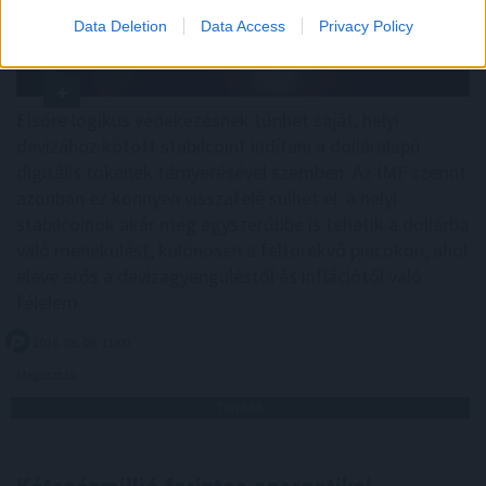
Data Deletion
Data Access
Privacy Policy
Elsőre logikus védekezésnek tűnhet saját, helyi
devizához kötött stabilcoint indítani a dolláralapú
digitális tokenek térnyerésével szemben. Az IMF szerint
azonban ez könnyen visszafelé sülhet el: a helyi
stabilcoinok akár még egyszerűbbé is tehetik a dollárba
való menekülést, különösen a feltörekvő piacokon, ahol
eleve erős a devizagyengüléstől és inflációtól való
félelem.
2026. 08. 08. 11:00
Megosztás:
TOVÁBB