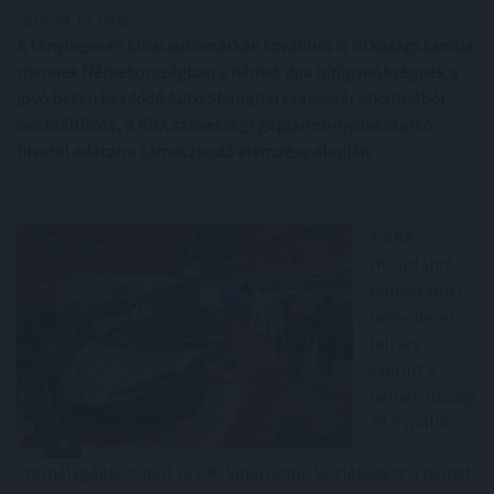
2025. 04. 19. 09:00
A ténylegesen kínai autómárkák továbbra is ritkaságszámba
mennek Németországban a német dpa hírügynökségnek a
jövő héten kezdődő Auto Shanghai szakvásár alkalmából
összeállított, a KBA szövetségi gépjármű-nyilvántartó
hivatal adataira támaszkodó elemzése alapján.
A KBA
(Kraftfahrt-
Bundesamt)
negyedéves
leltára
szerint a
németországi
49,3 millió
személygépkocsiból 70 046 kínai jármű közlekedett a német