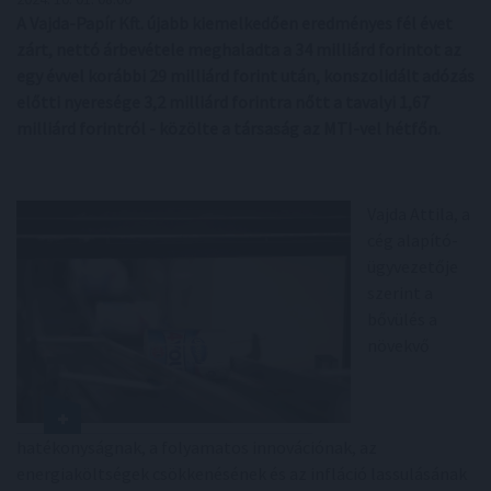
A Vajda-Papír Kft. újabb kiemelkedően eredményes fél évet
zárt, nettó árbevétele meghaladta a 34 milliárd forintot az
egy évvel korábbi 29 milliárd forint után, konszolidált adózás
előtti nyeresége 3,2 milliárd forintra nőtt a tavalyi 1,67
milliárd forintról - közölte a társaság az MTI-vel hétfőn.
Vajda Attila, a
cég alapító-
ügyvezetője
szerint a
bővülés a
növekvő
hatékonyságnak, a folyamatos innovációnak, az
energiaköltségek csökkenésének és az infláció lassulásának