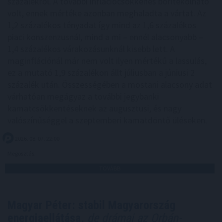
százalékról. A további inflációcsökkenés borítékolható
volt, ennek mértéke azonban meghaladta a vártat. Az
1,2 százalékos tényadat így mind az 1,6 százalékos
piaci konszenzusnál, mind a mi – ennél alacsonyabb –
1,4 százalékos várakozásunknál kisebb lett. A
maginflációnál már nem volt ilyen mértékű a lassulás,
ez a mutató 1,9 százalékon állt júliusban a júniusi 2
százalék után. Összességében a mostani alacsony adat
várhatóan megágyaz a további jegybanki
kamatcsökkentéseknek az augusztusi, és nagy
valószínűséggel a szeptemberi kamatdöntő üléseken.
2026. 08. 07. 22:00
Megosztás:
TOVÁBB
Magyar Péter: stabil Magyarország
energiaellátása,
de drámai az Orbán-