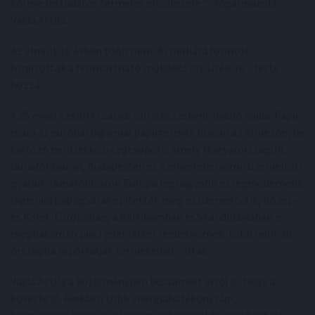
környezettudatos termelés erősítésére" - fogalmazott
Vajda Attila.
Az elmúlt 10 évben több mint 40 milliárd forintot
fordítottak a fenntartható működés erősítésére - tette
hozzá.
A 25 évvel ezelőtt családi vállalkozásként induló Vajda-Papír
mára az európai higiéniai papírtermék piacon az élmezőnybe
tartozó nemzetközi cégcsoport, amely Magyarországon,
Dunaföldváron, Budapesten és Székesfehérváron üzemelteti
gyárait. Dunaföldváron Európa legnagyobb és legmodernebb
higiéniai papírgyárát építették meg és üzemeltetik, Közép-
és Kelet-Európában, a Baltikumban és Skandináviában is
meghatározó piaci jelenléttel rendelkeznek, több mint 30
országba exportálják termékeiket - írták.
Vajda Attila a közleményben beszámolt arról is, hogy a
következő években több energiahatékonysági,