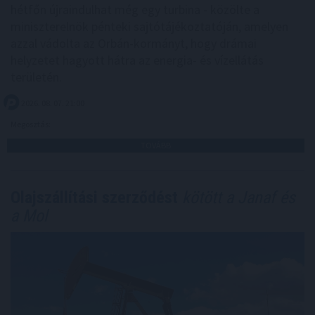
hétfőn újraindulhat még egy turbina - közölte a
miniszterelnök pénteki sajtótájékoztatóján, amelyen
azzal vádolta az Orbán-kormányt, hogy drámai
helyzetet hagyott hátra az energia- és vízellátás
területén.
2026. 08. 07. 21:00
Megosztás:
TOVÁBB
Olajszállítási szerződést
kötött a Janaf és
a Mol