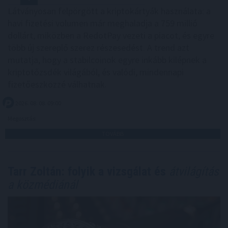
Látványosan felpörgött a kriptokártyák használata: a
havi fizetési volumen már meghaladja a 759 millió
dollárt, miközben a RedotPay vezeti a piacot, és egyre
több új szereplő szerez részesedést. A trend azt
mutatja, hogy a stabilcoinok egyre inkább kilépnek a
kriptotőzsdék világából, és valódi, mindennapi
fizetőeszközzé válhatnak.
2026. 08. 08. 09:00
Megosztás:
TOVÁBB
Tarr Zoltán: folyik a vizsgálat és
átvilágítás
a közmédiánál