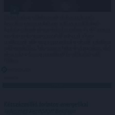
Elsőre logikus védekezésnek tűnhet saját, helyi
devizához kötött stabilcoint indítani a dolláralapú
digitális tokenek térnyerésével szemben. Az IMF szerint
azonban ez könnyen visszafelé sülhet el: a helyi
stabilcoinok akár még egyszerűbbé is tehetik a dollárba
való menekülést, különösen a feltörekvő piacokon, ahol
eleve erős a devizagyengüléstől és inflációtól való
félelem.
2026. 08. 08. 11:00
Megosztás:
TOVÁBB
Kétszázmillió forintos energetikai
fejlesztés kezdődött Békésen