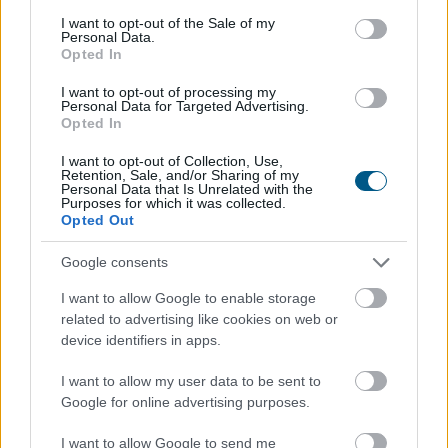
consent section.
I want to opt-out of the Sale of my
A FAO élelmiszer-alapanyagárainak referenciamutatója
Personal Data.
enyhén emelkedett júliusban, mivel a közelmúltbeli
Opted In
hőhullámok és az energiapiacon tapasztalható
I want to opt-out of processing my
dinamikák felnyomták a gabonafélék, a növényi olajok
Personal Data for Targeted Advertising.
Opted In
és a cukor árát – adta hírül az ENSZ Élelmezésügyi és
Mezőgazdasági Szervezete (FAO).
I want to opt-out of Collection, Use,
Retention, Sale, and/or Sharing of my
Personal Data that Is Unrelated with the
2026. 08. 08. 05:00
Purposes for which it was collected.
Megosztás:
Opted Out
TOVÁBB
Google consents
I want to allow Google to enable storage
Megérkezett az eső a
Duna vízgyűjtőjére
related to advertising like cookies on web or
device identifiers in apps.
I want to allow my user data to be sent to
Google for online advertising purposes.
I want to allow Google to send me