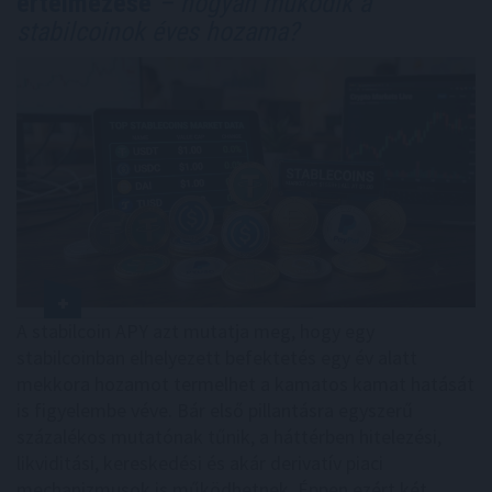
értelmezése
– hogyan működik a
stabilcoinok éves hozama?
A stabilcoin APY azt mutatja meg, hogy egy
stabilcoinban elhelyezett befektetés egy év alatt
mekkora hozamot termelhet a kamatos kamat hatását
is figyelembe véve. Bár első pillantásra egyszerű
százalékos mutatónak tűnik, a háttérben hitelezési,
likviditási, kereskedési és akár derivatív piaci
mechanizmusok is működhetnek. Éppen ezért két