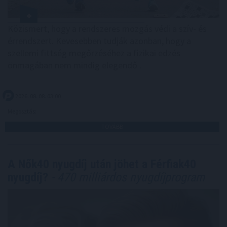
Közismert, hogy a rendszeres mozgás védi a szív- és
érrendszert. Kevesebben tudják azonban, hogy a
szellemi fittség megőrzéséhez a fizikai edzés
önmagában nem mindig elegendő .
2026. 08. 08. 03:00
Megosztás:
TOVÁBB
A Nők40 nyugdíj után jöhet a Férfiak40
nyugdíj?
- 470 milliárdos nyugdíjprogram