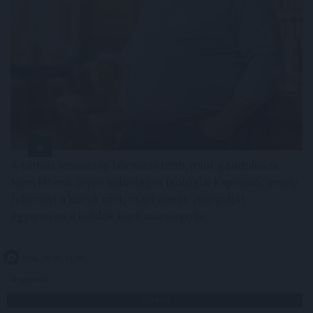
A sörhas elnevezés félrevezetőbb, mint gondolnánk.
Nem létezik olyan különleges biológiai kapcsoló, amely
felismeri a korsó sört, majd annak energiáját
egyenesen a köldök köré csomagolja.
2026. 08. 08. 01:00
Megosztás:
TOVÁBB