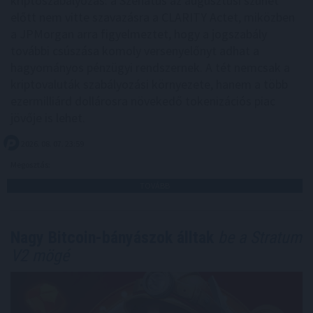
kriptoszabályozás: a Szenátus az augusztusi szünet
előtt nem vitte szavazásra a CLARITY Actet, miközben
a JPMorgan arra figyelmeztet, hogy a jogszabály
további csúszása komoly versenyelőnyt adhat a
hagyományos pénzügyi rendszernek. A tét nemcsak a
kriptovaluták szabályozási környezete, hanem a több
ezermilliárd dollárosra növekedő tokenizációs piac
jövője is lehet.
2026. 08. 07. 23:59
Megosztás:
TOVÁBB
Nagy Bitcoin-bányászok álltak
be a Stratum
V2 mögé