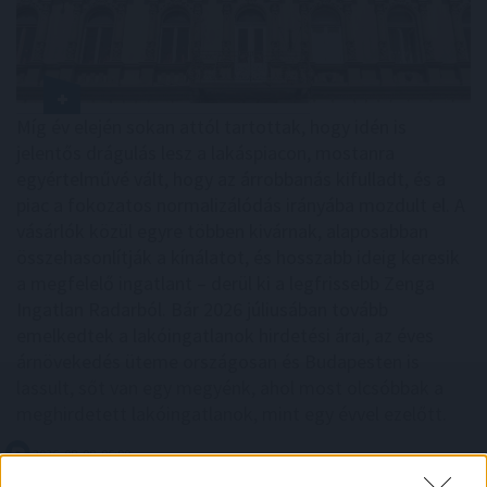
Míg év elején sokan attól tartottak, hogy idén is
jelentős drágulás lesz a lakáspiacon, mostanra
egyértelművé vált, hogy az árrobbanás kifulladt, és a
piac a fokozatos normalizálódás irányába mozdult el. A
vásárlók közül egyre többen kivárnak, alaposabban
összehasonlítják a kínálatot, és hosszabb ideig keresik
a megfelelő ingatlant – derül ki a legfrissebb Zenga
Ingatlan Radarból. Bár 2026 júliusában tovább
emelkedtek a lakóingatlanok hirdetési árai, az éves
árnövekedés üteme országosan és Budapesten is
lassult, sőt van egy megyénk, ahol most olcsóbbak a
meghirdetett lakóingatlanok, mint egy évvel ezelőtt.
2026. 08. 08. 06:00
Megosztás: