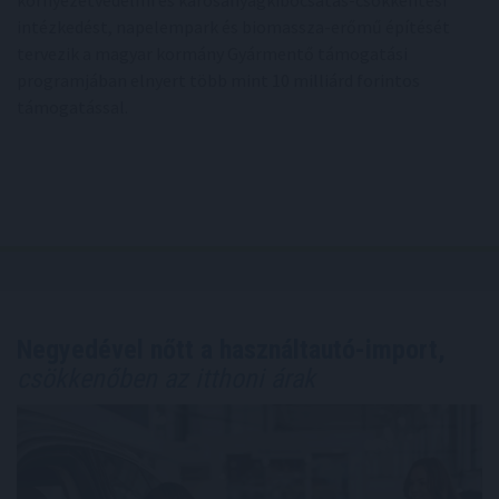
környezetvédelmi és károsanyagkibocsátás-csökkentési
intézkedést, napelempark és biomassza-erőmű építését
tervezik a magyar kormány Gyármentő támogatási
programjában elnyert több mint 10 milliárd forintos
támogatással.
Negyedével nőtt a használtautó-import,
csökkenőben az itthoni árak