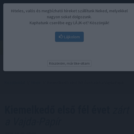
Hiteles, valós és megbízható híreket szállítunk Neked, melyekkel
nagyon sokat dolgozunk.
Kaphatunk cserébe egy LÁJK-ot? Köszönjük!
Lájkolom
Menü
Köszönöm, már like-oltam
Kezdőoldal
//
Hírek
// Kiemelkedő első fél évet zárt a Vajda-Papír
Kiemelkedő első fél évet
zárt
a Vajda-Papír
2024. 10. 01. 08:00