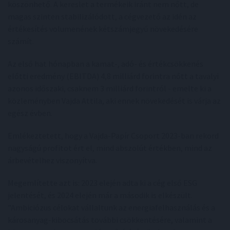
köszönhető. A kereslet a termékeik iránt nem nőtt, de
magas szinten stabilizálódott, a cégvezető az idén az
értékesítés volumenének kétszámjegyű növekedésére
számít.
Az első hat hónapban a kamat-, adó- és értékcsökkenés
előtti eredmény (EBITDA) 4,8 milliárd forintra nőtt a tavalyi
azonos időszaki, csaknem 3 milliárd forintról - emelte ki a
közleményben Vajda Attila, aki ennek növekedését is várja az
egész évben.
Emlékeztetett, hogy a Vajda-Papír Csoport 2023-ban rekord
nagyságú profitot ért el, mind abszolút értékben, mind az
árbevételhez viszonyítva.
Megemlítette azt is: 2023 elején adta ki a cég első ESG
jelentését, és 2024 elején már a második is elkészült.
"Ambiciózus célokat vállaltunk az energiafelhasználás és a
károsanyag-kibocsátás további csökkentésére, valamint a