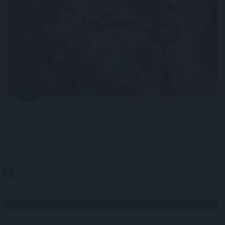
A Bitcoin-bányászati iparág több meghatározó
szereplője is csatlakozott a Stratum V2 Working
Grouphoz, ami komoly lendületet adhat az új
generációs bányászati protokoll elterjedésének.
2026. 08. 07. 23:00
Megosztás:
TOVÁBB