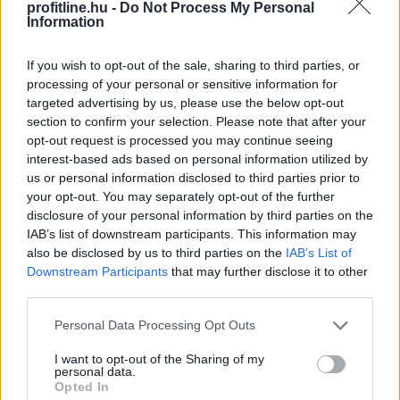
profitline.hu -
Do Not Process My Personal
Information
TOVÁBB
If you wish to opt-out of the sale, sharing to third parties, or
processing of your personal or sensitive information for
Enyhén nőtt a FAO élelmiszerár-indexe az
targeted advertising by us, please use the below opt-out
időjárási,
energiapiaci és geopolitikai
section to confirm your selection. Please note that after your
aggodalmak közepette
opt-out request is processed you may continue seeing
interest-based ads based on personal information utilized by
us or personal information disclosed to third parties prior to
your opt-out. You may separately opt-out of the further
disclosure of your personal information by third parties on the
IAB’s list of downstream participants. This information may
also be disclosed by us to third parties on the
IAB’s List of
Downstream Participants
that may further disclose it to other
third parties.
Please note that this website/app uses one or more Google
Personal Data Processing Opt Outs
services and may gather and store information including but
not limited to your visit or usage behaviour. You may click to
I want to opt-out of the Sharing of my
personal data.
grant or deny consent to Google and its third-party tags to
Opted In
use your data for below specified purposes in below Google