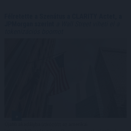
Félretette a Szenátus a CLARITY Actet, a
JPMorgan szerint
a Wall Street viheti el a
tokenizációs boomot
Újabb akadályba ütközött az amerikai