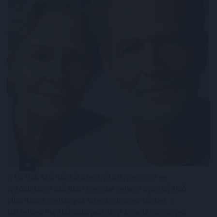
A férfiak számára is megnyitott, negyven év
jogosultsági idő után igénybe vehető nyugdíj első
pillantásra méltányos intézkedésnek tűnhet. A
háttérben meghúzódó pénzügyi következmények