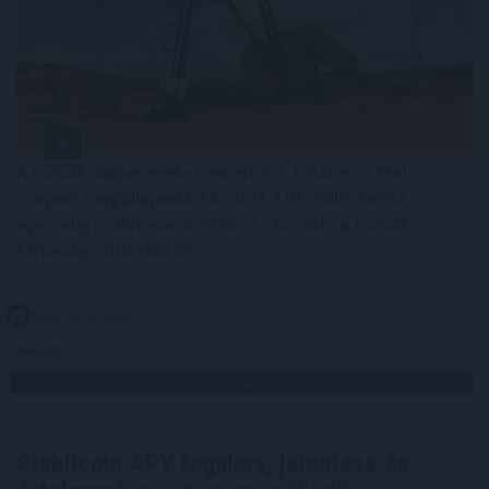
A horvát olajvezeték-üzemeltető Janaf és a Mol-
csoport megállapodást kötött 2,05 millió tonna
nyersolaj szállításáról 2026-ra - közölte a horvát
társaság csütörtökön.
2026. 08. 07. 20:00
Megosztás:
TOVÁBB
Stabilcoin APY fogalma, jelentése és