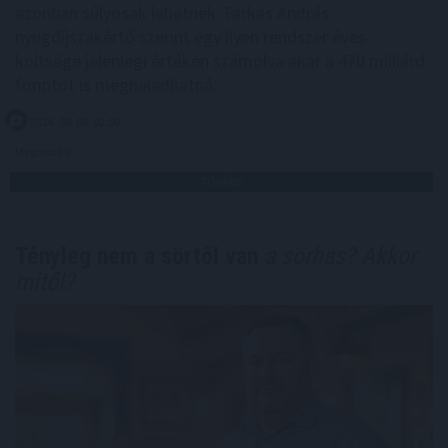
azonban súlyosak lehetnek: Farkas András
nyugdíjszakértő szerint egy ilyen rendszer éves
költsége jelenlegi értéken számolva akár a 470 milliárd
forintot is meghaladhatná.
2026. 08. 08. 02:00
Megosztás:
TOVÁBB
Tényleg nem a sörtől van
a sörhas? Akkor
mitől?