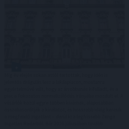
Míg év elején sokan attól tartottak, hogy idén is
jelentős drágulás lesz a lakáspiacon, mostanra
egyértelművé vált, hogy az árrobbanás kifulladt, és a
piac a fokozatos normalizálódás irányába mozdult el. A
vásárlók közül egyre többen kivárnak, alaposabban
összehasonlítják a kínálatot, és hosszabb ideig keresik
a megfelelő ingatlant – derül ki a legfrissebb Zenga
Ingatlan Radarból. Bár 2026 júliusában tovább