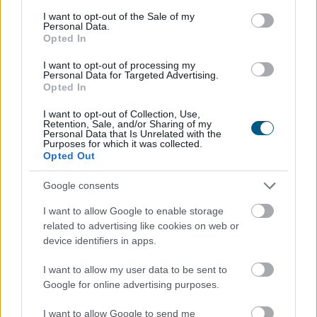
consent section.
I want to opt-out of the Sale of my
Personal Data.
Opted In
A férfiak számára is megnyitott, negyven év
I want to opt-out of processing my
jogosultsági idő után igénybe vehető nyugdíj első
Personal Data for Targeted Advertising.
Opted In
pillantásra méltányos intézkedésnek tűnhet. A
háttérben meghúzódó pénzügyi következmények
I want to opt-out of Collection, Use,
azonban súlyosak lehetnek: Farkas András
Retention, Sale, and/or Sharing of my
Personal Data that Is Unrelated with the
nyugdíjszakértő szerint egy ilyen rendszer éves
Purposes for which it was collected.
Opted Out
költsége jelenlegi értéken számolva akár a 470 milliárd
forintot is meghaladhatná.
Google consents
2026. 08. 08. 02:00
I want to allow Google to enable storage
Megosztás:
related to advertising like cookies on web or
device identifiers in apps.
TOVÁBB
I want to allow my user data to be sent to
Google for online advertising purposes.
Tényleg nem a sörtől van
a sörhas? Akkor
mitől?
I want to allow Google to send me