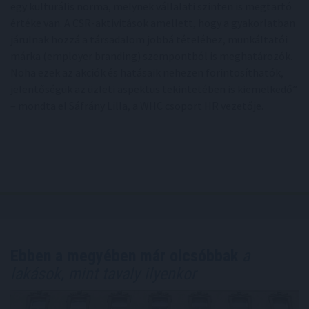
egy kulturális norma, melynek vállalati szinten is megtartó
értéke van. A CSR-aktivitások amellett, hogy a gyakorlatban
járulnak hozzá a társadalom jobbá tételéhez, munkáltatói
márka (employer branding) szempontból is meghatározók.
Noha ezek az akciók és hatásaik nehezen forintosíthatók,
jelentőségük az üzleti aspektus tekintetében is kiemelkedő”
– mondta el Sáfrány Lilla, a WHC csoport HR vezetője.
Ebben a megyében már olcsóbbak
a
lakások, mint tavaly ilyenkor