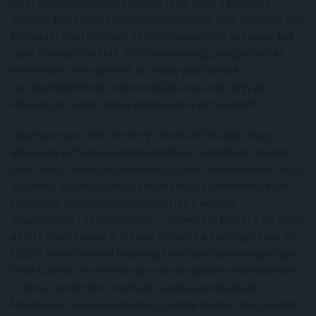
részt vevő szakemberek szerint igen, mert a jó vezető
ismérve, hogy szinte folyamatosan osztja meg gondolatait a
környezetében lévőkkel, ezáltal kapcsolódik hozzájuk, hat
rájuk és inspirálja őket. Az influenszerség pedig ebben az
értelemben nem egyenlő az online platformok
tartalomgyártóival, hanem inkább arra utal, hogy az
influenszer vezető képes befolyásolni környezetét.
„Egy bizonyos szint felett egy vezetőtől elvárás, hogy
aktívan és láthatóan kommunikáljon. Vezetőként ugyanis
nem csak a személyes vélemény számít, hanem fontos, hogy
ügyeket vigyünk, ügyekről beszéljünk. A jó véleményvezér-
szerephez azonban elengedhetetlen a beszélő
önazonossága és hitelessége” – mondta el Endrei-Kiss Judit,
az RTL Chief People & Culture Officer-e a beszélgetésen. Dr.
László Móni Personal branding tanácsadó szerint egy cégen
belül szerencsés esetben egy vezető egyben véleményvezér
is: hat az emberekre, motivál, átadja a gondolatait.
Mindennek csupán kivetülése az online térben való jelenlét.