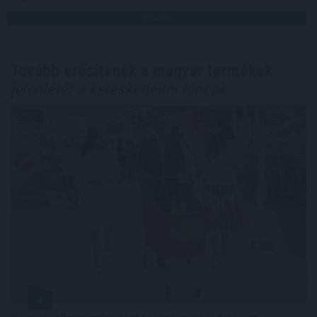
TOVÁBB
Tovább erősítenék a magyar termékek
jelenlétét a kereskedelmi láncok