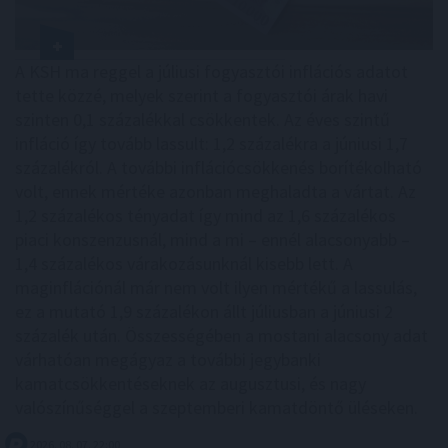
A KSH ma reggel a júliusi fogyasztói inflációs adatot
tette közzé, melyek szerint a fogyasztói árak havi
szinten 0,1 százalékkal csökkentek. Az éves szintű
infláció így tovább lassult: 1,2 százalékra a júniusi 1,7
százalékról. A további inflációcsökkenés borítékolható
volt, ennek mértéke azonban meghaladta a vártat. Az
1,2 százalékos tényadat így mind az 1,6 százalékos
piaci konszenzusnál, mind a mi – ennél alacsonyabb –
1,4 százalékos várakozásunknál kisebb lett. A
maginflációnál már nem volt ilyen mértékű a lassulás,
ez a mutató 1,9 százalékon állt júliusban a júniusi 2
százalék után. Összességében a mostani alacsony adat
várhatóan megágyaz a további jegybanki
kamatcsökkentéseknek az augusztusi, és nagy
valószínűséggel a szeptemberi kamatdöntő üléseken.
2026. 08. 07. 22:00