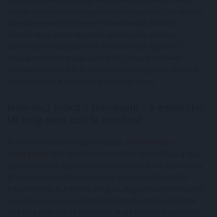
sikeres véleményvezér vagy vállalati nagykövet, ha aktívan,
következetesen és hitelesen kommunikál, őszintén
érdeklődik az általa képviselt témák iránt, valóban
szakértője az iparágának és a vállalatának egyaránt” –
összegezte a téma kapcsán a WHC Csoport szellemi
munkaerő közvetítés és kölcsönzés üzletágának vezetője,
Horváth Ágnes a kerekasztal-beszélgetésen.
Nem lesz robot a főnökünk – a generatív
MI még nem ural le mindent
Forró téma ma a HR digitalizációja, a
mesterséges
intelligencia
(MI) egyre szélesebb körű térhódítása, a nagy
nyelvi modellek egyre elterjedtebb használata. A generatív
MI alapvetően alakítja át többek között a vállalati HR-
folyamatokat is, a kérdés pedig az, hogyan lesznek képesek
az emberek és a szervezetek alkalmazkodni hozzá. Noha
arra még nem kell számítanunk, hogy főnökünk a jövőben