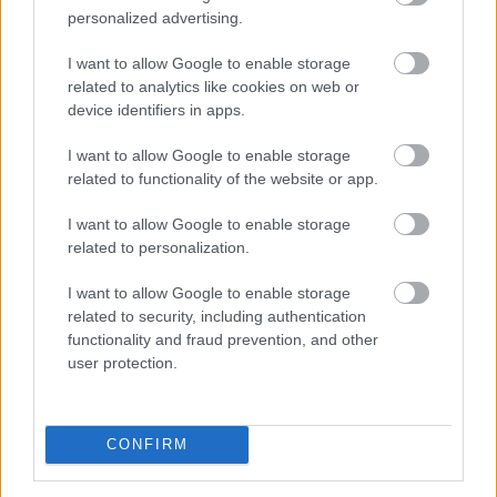
personalized advertising.
I want to allow Google to enable storage
related to analytics like cookies on web or
device identifiers in apps.
I want to allow Google to enable storage
related to functionality of the website or app.
I want to allow Google to enable storage
related to personalization.
I want to allow Google to enable storage
related to security, including authentication
functionality and fraud prevention, and other
user protection.
A sörhas elnevezés félrevezetőbb, mint gondolnánk.
CONFIRM
Nem létezik olyan különleges biológiai kapcsoló, amely