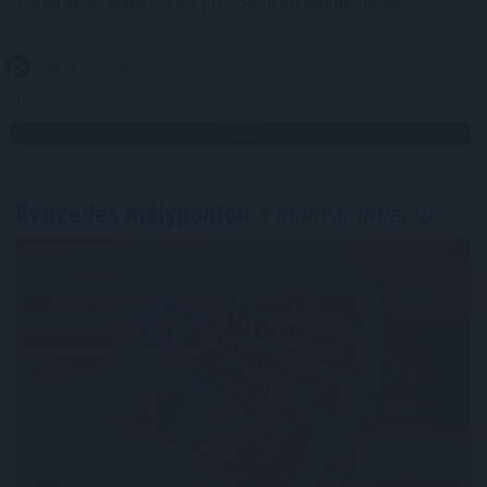
generációs bányászati protokoll elterjedésének.
2026. 08. 07. 23:00
Megosztás:
TOVÁBB
Évtizedes mélyponton
a magyar infláció