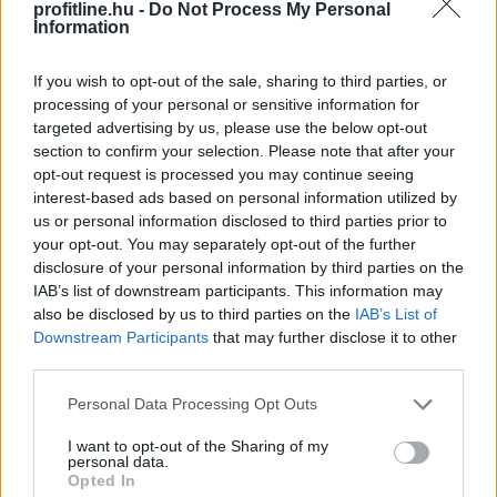
profitline.hu -
Do Not Process My Personal
Information
A Nők40 nyugdíj után jöhet a Férfiak40
nyugdíj?
- 470 milliárdos nyugdíjprogram
If you wish to opt-out of the sale, sharing to third parties, or
processing of your personal or sensitive information for
targeted advertising by us, please use the below opt-out
section to confirm your selection. Please note that after your
opt-out request is processed you may continue seeing
interest-based ads based on personal information utilized by
us or personal information disclosed to third parties prior to
your opt-out. You may separately opt-out of the further
disclosure of your personal information by third parties on the
IAB’s list of downstream participants. This information may
also be disclosed by us to third parties on the
IAB’s List of
Downstream Participants
that may further disclose it to other
third parties.
Please note that this website/app uses one or more Google
Personal Data Processing Opt Outs
services and may gather and store information including but
not limited to your visit or usage behaviour. You may click to
I want to opt-out of the Sharing of my
personal data.
grant or deny consent to Google and its third-party tags to
Opted In
use your data for below specified purposes in below Google