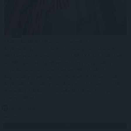
Újabb akadályba ütközött az amerikai
kriptoszabályozás: a Szenátus az augusztusi szünet
előtt nem vitte szavazásra a CLARITY Actet, miközben
a JPMorgan arra figyelmeztet, hogy a jogszabály
további csúszása komoly versenyelőnyt adhat a
hagyományos pénzügyi rendszernek. A tét nemcsak a
kriptovaluták szabályozási környezete, hanem a több
ezermilliárd dollárosra növekedő tokenizációs piac
jövője is lehet.
2026. 08. 07. 23:59
Megosztás:
TOVÁBB