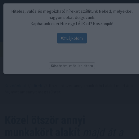
Hiteles, valós és megbízható híreket szállítunk Neked, melyekkel
nagyon sokat dolgozunk.
Kaphatunk cserébe egy LÁJK-ot? Köszönjük!
Lájkolom
Menü
Köszönöm, már like-oltam
Kezdőoldal
//
Hírek
// Közel ötször annyi munkakört alakít majd át a
MI, mint amennyit megszüntet
Közel ötször annyi
munkakört alakít
majd át a