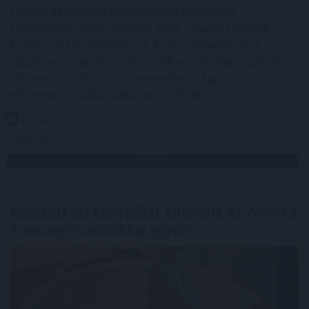
területi képviseleti rendszerében korlátozta
termékeinek viszonteladási árait, valamint területi
korlátozást is alkalmazott. A viszonteladási árak
rögzítése az egyik legsúlyosabb versenyjogi jogsértés, a
cég együttműködött a versenyhatósággal és
előremutató vállalásokat ajánlott fel.
2026. 08. 07. 18:00
Megosztás:
TOVÁBB
Nemzetközi konyhákat ellenőriz az
NKFH a
kormányhivatalokkal együtt