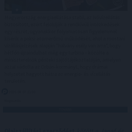
Magyarország energiaellátása stabil, az ivóvízellátás
biztosított, ezért feloldják a rendkívüli intézkedések
egy részét, ugyanakkor folyamatosan figyelemmel
kísérik a paksi atomerőmű működését, ahol a mostani
vízállásjelzések alapján "halvány esély van arra", hogy
hétfőn újraindulhat még egy turbina - közölte a
miniszterelnök pénteki sajtótájékoztatóján, amelyen
azzal vádolta az Orbán-kormányt, hogy drámai
helyzetet hagyott hátra az energia- és vízellátás
területén.
2026. 08. 07. 21:00
Megosztás:
TOVÁBB
Olajszállítási szerződést
kötött a Janaf és