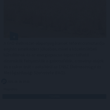
A FAO élelmiszer-alapanyagárainak referenciamutatója
enyhén emelkedett júliusban, mivel a közelmúltbeli
hőhullámok és az energiapiacon tapasztalható
dinamikák felnyomták a gabonafélék, a növényi olajok
és a cukor árát – adta hírül az ENSZ Élelmezésügyi és
Mezőgazdasági Szervezete (FAO).
2026. 08. 08. 05:00
Megosztás:
TOVÁBB