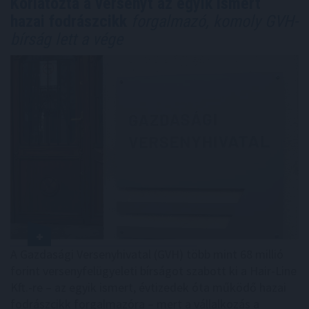
Korlátozta a versenyt az egyik ismert
hazai fodrászcikk
forgalmazó, komoly GVH-
bírság lett a vége
A Gazdasági Versenyhivatal (GVH) több mint 68 millió
forint versenyfelügyeleti bírságot szabott ki a Hair-Line
Kft.-re – az egyik ismert, évtizedek óta működő hazai
fodrászcikk forgalmazóra – mert a vállalkozás a