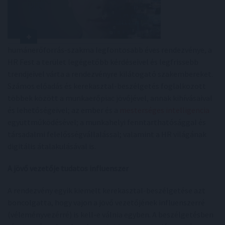
humánerőforrás-szakma legfontosabb éves rendezvénye, a
HR Fest a terület legégetőbb kérdéseivel és legfrissebb
trendjeivel várta a rendezvényre kilátogató szakembereket.
Számos előadás és kerekasztal-beszélgetés foglalkozott
többek között a munkaerőpiac jövőjével, annak kihívásaival
és lehetőségeivel; az ember és a
mesterséges intelligencia
együttműködésével; a munkahelyi fenntarthatósággal és
társadalmi felelősségvállalással; valamint a HR világának
digitális átalakulásával is.
A jövő vezetője tudatos influenszer
A rendezvény egyik kiemelt kerekasztal-beszélgetése azt
boncolgatta, hogy vajon a jövő vezetőjének influenszerré
(véleményvezérré) is kell-e válnia egyben. A beszélgetésben