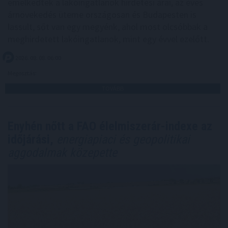
emelkedtek a lakóingatlanok hirdetési árai, az éves
árnövekedés üteme országosan és Budapesten is
lassult, sőt van egy megyénk, ahol most olcsóbbak a
meghirdetett lakóingatlanok, mint egy évvel ezelőtt.
2026. 08. 08. 06:00
Megosztás:
TOVÁBB
Enyhén nőtt a FAO élelmiszerár-indexe az
időjárási,
energiapiaci és geopolitikai
aggodalmak közepette