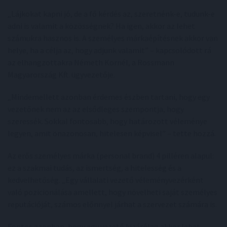
„Lájkokat kapni jó, de a fő kérdés az, szeretnénk-e, tudunk-e
adni is valamit a közösségnek? Ha igen, akkor az lehet
számukra hasznos is. A személyes márkaépítésnek akkor van
helye, ha a célja az, hogy adjunk valamit” – kapcsolódott rá
az elhangzottakra Németh Kornél, a Rossmann
Magyarország Kft. ügyvezetője.
„Mindemellett azonban érdemes észben tartani, hogy egy
vezetőnek nem az az elsődleges szempontja, hogy
szeressék. Sokkal fontosabb, hogy határozott véleménye
legyen, amit önazonosan, hitelesen képvisel” – tette hozzá.
Az erős személyes márka (personal brand) 4 pilléren alapul:
ez a szakmai tudás, az ismertség, a hitelesség és a
kedvelhetőség. „Egy vállalati vezető véleményvezérként
való pozicionálása amellett, hogy növelheti saját személyes
reputációját, számos előnnyel járhat a szervezet számára is.
Fontos azonban, hogy egy vezető kizárólag akkor lehet