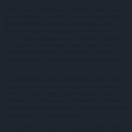
A Scale Impact és a WHC Csoport által 2023 nyarán végzett
kutatás apropóján, mely a társadalmi felelősségvállalási
aktivitások (CSR) és a HR összekapcsolódását vizsgálta,
külön kerekasztal-beszélgetés zajlott a HR Festen. A
kutatás legfőbb megállapításai közé tartozik, hogy a CSR
elsősorban nem pénz kérdése, a sikeres aktivitásokhoz a
vállalatoknak mindenképp szüksége van civil partnerre,
valamint, hogy a CSR elsősorban még mindig a HR-terület
részét képezi.
A panelbeszélgetés egyik résztvevője Sáfrány Lilla, a WHC
Csoport HR vezetője elmondta, hogy számukra különösen
fontos a CSR, hiszen vállalati küldetésük, hogy emberi
értékekre épülő munkaerőpiacot építsenek és segítsenek az
álláskeresőknek munkát találni. Ez a tevékenység pedig már
önmagában az esélyteremtést segíti elő.
„A társadalmi felelősségvállalás, egymás segítése valójában