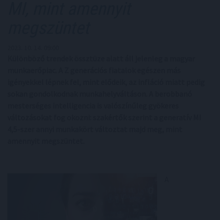
MI, mint amennyit
megszüntet
2023. 10. 14. 09:00
Különböző trendek össztüze alatt áll jelenleg a magyar
munkaerőpiac. A Z generációs fiatalok egészen más
igényekkel lépnek fel, mint elődeik, az infláció miatt pedig
sokan gondolkodnak munkahelyváltáson. A berobbanó
mesterséges intelligencia is valószínűleg gyökeres
változásokat fog okozni: szakértők szerint a generatív MI
4,5-szer annyi munkakört változtat majd meg, mint
amennyit megszüntet.
A