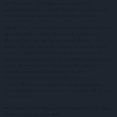
egy robot lenne – bár Kínában már van ügyvezetői
pozícióban chatbot! –, a humán erőforrás és a mesterséges
intelligencia munkahelyi fúziója már ma is velünk van.
Komár Balázs, az xLabs CEO-ja és társalapítója előadásában
kifejtette, hogy bár a generatív MI számos feladatra
alkalmazható – úgymint tanulás, szövegalkotás,
véletlenszerű vagy tervezett kapcsolatok keresése témák
között –, még mindig nem használható megbízhatóan
pontos szövegírásra, torzítás nélküli adatvisszaadásra, vagy
önálló munkára. Éppen ezért várható, hogy 2030-ra az
automatizáció és az MI-technológiák az USA
munkaerőpiacának mindössze 4,9%-át válthatják ki,
melynek 30%-áért lesz felelős a generatív MI, ellenben
valószínűsíthető, hogy 4,5-szer több pozíciót alakít majd át,
mint amit kivált.
A CSR elsősorban nem pénzkérdés, a munkáltatói márkára
kifejtett hatása tagadhatatlan