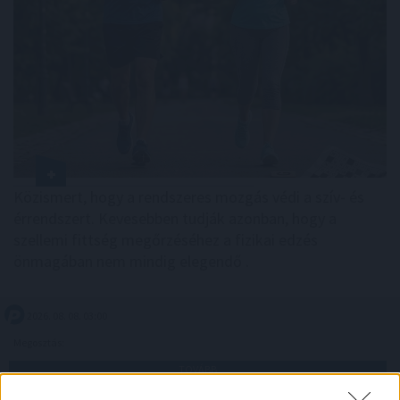
Közismert, hogy a rendszeres mozgás védi a szív- és
érrendszert. Kevesebben tudják azonban, hogy a
szellemi fittség megőrzéséhez a fizikai edzés
önmagában nem mindig elegendő .
2026. 08. 08. 03:00
Megosztás:
TOVÁBB