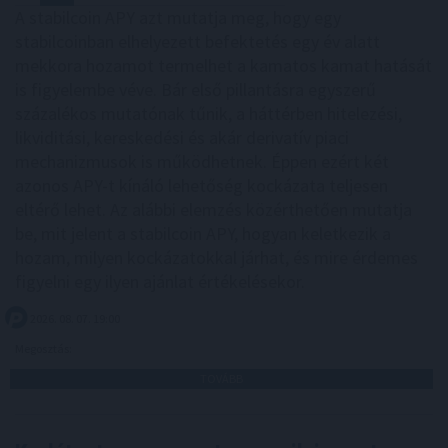
A stabilcoin APY azt mutatja meg, hogy egy
stabilcoinban elhelyezett befektetés egy év alatt
mekkora hozamot termelhet a kamatos kamat hatását
is figyelembe véve. Bár első pillantásra egyszerű
százalékos mutatónak tűnik, a háttérben hitelezési,
likviditási, kereskedési és akár derivatív piaci
mechanizmusok is működhetnek. Éppen ezért két
azonos APY-t kínáló lehetőség kockázata teljesen
eltérő lehet. Az alábbi elemzés közérthetően mutatja
be, mit jelent a stabilcoin APY, hogyan keletkezik a
hozam, milyen kockázatokkal járhat, és mire érdemes
figyelni egy ilyen ajánlat értékelésekor.
2026. 08. 07. 19:00
Megosztás:
TOVÁBB