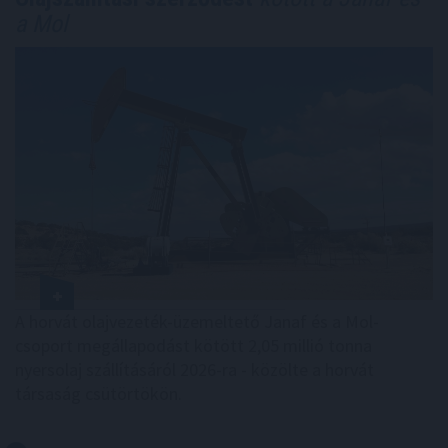
a Mol
A horvát olajvezeték-üzemeltető Janaf és a Mol-
csoport megállapodást kötött 2,05 millió tonna
nyersolaj szállításáról 2026-ra - közölte a horvát
társaság csütörtökön.