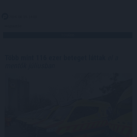
2026. 08. 09. 13:00
Megosztás:
TOVÁBB
Több mint 116 ezer beteget láttak
el a
mentők júliusban