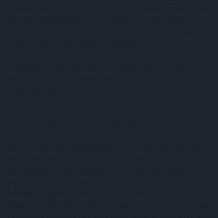
órákban végzett ellenőrzés biztosítja, amikor a rovarok még
kevésbé mozgékonyak. Ültetvényenként több ponton,
összesen száz, véletlenszerűen kiválasztott levél fonáki
oldalát érdemes átvizsgálni, az egyedek pontos
megszámlálásával. A lényeg a vizsgálat időzítése, mivel erős
napsütésben vagy közvetlenül csapadék után a lárvák gyors
helyváltoztatásra képesek, ami torzíthatja az
eredményeket.
A kártevő öt lárvastádiumon (L1-L5) megy keresztül,
amelyek során a lárvák mérete fokozatosan nő, színe az
áttetsző fehértől az elefántcsont árnyalaton át sárgás,
okkeres vagy vörösesbarna tónusig változik, miközben egyre
határozottabbá válnak a szárnykezdemények. Az
azonosítást minden fejlődési alaknál segíti az utolsó
potrohszelvényen látható két fekete folt. A lárvák már a
harmadik fejlődési szakaszban (L3) képessé válnak a
fitoplazma felvételére, így nemcsak közvetlen kárt okoznak,
hanem a betegség terjesztésében is szerepet játszanak, ami