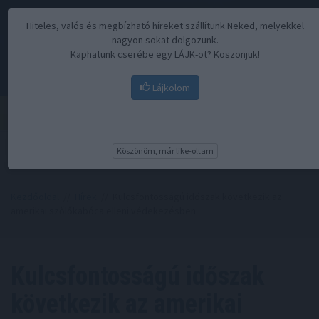
Hiteles, valós és megbízható híreket szállítunk Neked, melyekkel
nagyon sokat dolgozunk.
Kaphatunk cserébe egy LÁJK-ot? Köszönjük!
Lájkolom
Menü
Köszönöm, már like-oltam
Kezdőoldal
//
Hírek
// Kulcsfontosságú időszak következik az
amerikai szőlőkabóca elleni védekezésben
Kulcsfontosságú időszak
következik az amerikai