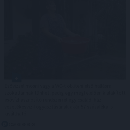
Esővízzel mosni vagy a WC-t öblíteni első hallásra
szokatlannak tűnhet, pedig egy megfelelően kialakított
esővízhasznosító rendszerrel egy családi ház
vezetékesvíz-fogyasztásának akár 57 százaléka is
kiváltható.
2026. 08. 09. 03:00