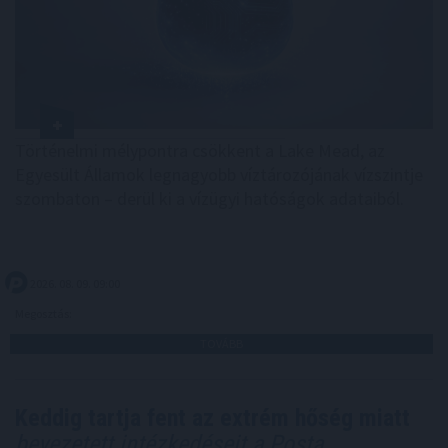
Történelmi mélypontra csökkent a Lake Mead, az
Egyesült Államok legnagyobb víztározójának vízszintje
szombaton – derül ki a vízügyi hatóságok adataiból.
2026. 08. 09. 09:00
Megosztás:
TOVÁBB
Keddig tartja fent az extrém hőség miatt
bevezetett intézkedéseit a Posta