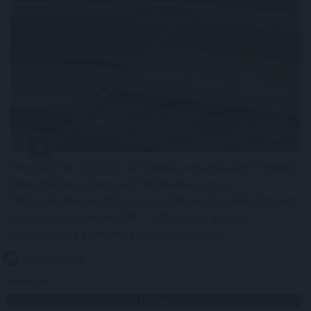
Megújította az Agrár- és Élelmiszergazdaságért Felelős
Minisztérium a Nemzeti Földalapba tartozó
földterületek megbízási szerződéssel történő átmeneti
hasznosításának rendjét - tette közzé a tárca
szombaton a kormány Facebook-oldalán.
2026. 08. 08. 23:00
Megosztás:
TOVÁBB