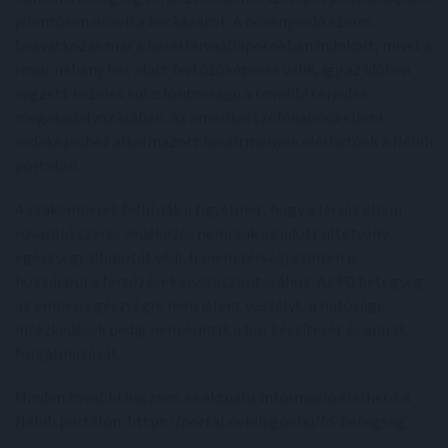
jelentősen növeli a kockázatot. A növényvédő szeres
beavatkozás már a korai lárvaállapotokban indokolt, mivel a
rovar néhány hét alatt fertőzőképessé válik, így az időben
végzett kezelés kulcsfontosságú a további terjedés
megakadályozásában. Az amerikai szőlőkabóca elleni
védekezéshez alkalmazott készítmények elérhetőek a Nébih
portálon.
A szakemberek felhívják a figyelmet, hogy a lárvák elleni
rovarölő szeres védekezés nemcsak az adott ültetvény
egészségi állapotát védi, hanem térségi szinten is
hozzájárul a fertőzések visszaszorításához. Az FD betegség
az emberi egészségre nem jelent veszélyt, a hatósági
intézkedések pedig nem érintik a bor készítését és annak
forgalmazását.
Minden további hasznos és aktuális információ elérhető a
Nébih portálon: https://portal.nebih.gov.hu/fd-betegseg