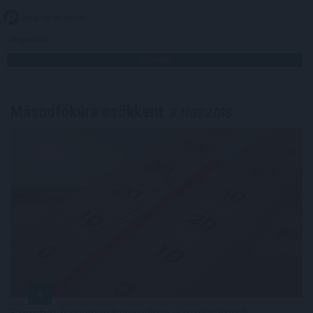
2026. 08. 09. 00:30
Megosztás:
TOVÁBB
Másodfokúra csökkent
a riasztás
Szombat hajnalban helyreállt a vízszolgáltatás