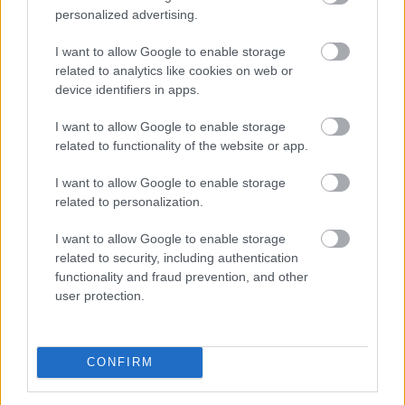
personalized advertising.
I want to allow Google to enable storage
related to analytics like cookies on web or
device identifiers in apps.
I want to allow Google to enable storage
Az Aktív Kalandor foglalási felülete, a Kalandtár már
related to functionality of the website or app.
100 szálláshelyet kínál az erdei kulcsosházaktól a
I want to allow Google to enable storage
nagyobb társaságokat fogadó szállásokig az ország
related to personalization.
minden részén - közölte az Aktív Magyarország
Fejlesztési Központ az MTI-vel.
I want to allow Google to enable storage
related to security, including authentication
2026. 08. 09. 06:00
functionality and fraud prevention, and other
user protection.
Megosztás:
TOVÁBB
CONFIRM
Véget ért az energiavészhelyzet – a