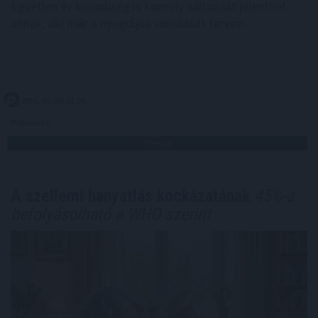
Egyetlen év különbség is komoly változást jelenthet
annak, aki már a nyugdíjba vonulását tervezi.
2026. 08. 09. 01:00
Megosztás:
TOVÁBB
A szellemi hanyatlás kockázatának
45%-a
befolyásolható a WHO szerint