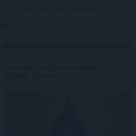
bizonyos, 10 000 dollár feletti kriptoátutalásokat akár
24 órára visszatarthatnak a szolgáltatók.
2026. 08. 09. 10:00
Megosztás:
TOVÁBB
Történelmi mélypontra csökkent az
Egyesült Államok
legnagyobb
víztározójának vízszintje