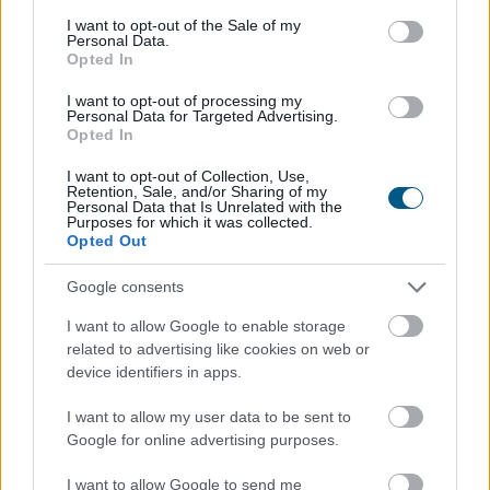
elmúlt hetekben 185 tonna hal pusztult el, a közvetlen
consent section.
I want to opt-out of the Sale of my
Personal Data.
állományveszteség értéke megközelíti a 200 millió
Opted In
forintot - mondta Lévai Ferenc a társaság
vezérigazgatója az MTI-nek szombaton.
I want to opt-out of processing my
Personal Data for Targeted Advertising.
Opted In
2026. 08. 09. 07:00
Megosztás:
I want to opt-out of Collection, Use,
Retention, Sale, and/or Sharing of my
Personal Data that Is Unrelated with the
TOVÁBB
Purposes for which it was collected.
Opted Out
Már 100 szálláshely foglalható
az Aktív
Google consents
Kalandor Kalandtárában
I want to allow Google to enable storage
related to advertising like cookies on web or
device identifiers in apps.
I want to allow my user data to be sent to
Google for online advertising purposes.
I want to allow Google to send me