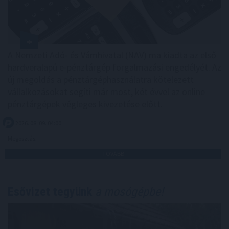
A Nemzeti Adó- és Vámhivatal (NAV) ma kiadta az első
hardveralapú e-pénztárgép forgalmazási engedélyét. Az
új megoldás a pénztárgéphasználatra kötelezett
vállalkozásokat segíti már most, két évvel az online
pénztárgépek végleges kivezetése előtt.
2026. 08. 09. 04:00
Megosztás:
TOVÁBB
Esővizet tegyünk
a mosógépbe!