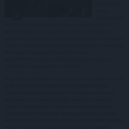
megfigyelés,
amely
kulcsszerepet
játszik az ültetvények egészségének megőrzésében. A
károsító helyzet alakulását a területi növényvédelmi
szakemberek is folyamatosan nyomon követik és ez alapján
fogják ki adni a helyi védekezési felhívásokat. A szakemberek
által végzett megfigyelés mellett azonban
elengedhetetlen, hogy a szőlőtulajdonosok maguk is
rendszeresen vizsgálják ültetvényeiket.
Az amerikai szőlőkabóca tojásai a két évesnél idősebb részek
kérge alatt telelnek, majd időjárástól függően május
közepétől július elejéig kelnek ki a lárvák, ezért ebben az
időszakban a heti rendszerességű ellenőrzés kiemelten
fontos. A megfigyelések során elsősorban a tőkék alsó
részén található hajtásokat kell vizsgálni, mivel a lárvák,
majd később a nimfák is jellemzően az alsó levelek fonákján
vannak. A legmegbízhatóbb eredményt a kora reggeli