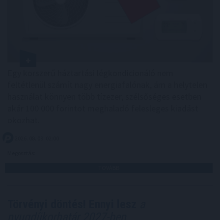
Egy korszerű háztartási légkondicionáló nem
feltétlenül számít nagy energiafalónak, ám a helytelen
használat könnyen több tízezer, szélsőséges esetben
akár 100 000 forintot meghaladó felesleges kiadást
okozhat.
2026. 08. 09. 02:00
Megosztás:
TOVÁBB
Törvényi döntés! Ennyi lesz
a
nyugdíjkorhatár 2027-ben