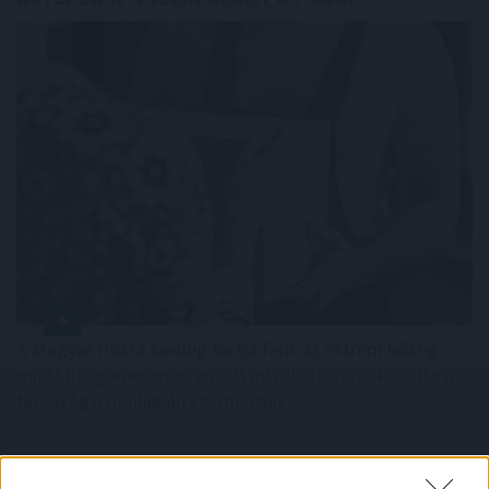
A Magyar Posta keddig tartja fent az extrém hőség
miatt ideiglenesen elrendelt intézkedéseit - közölte a
társaság a honlapján szombaton.