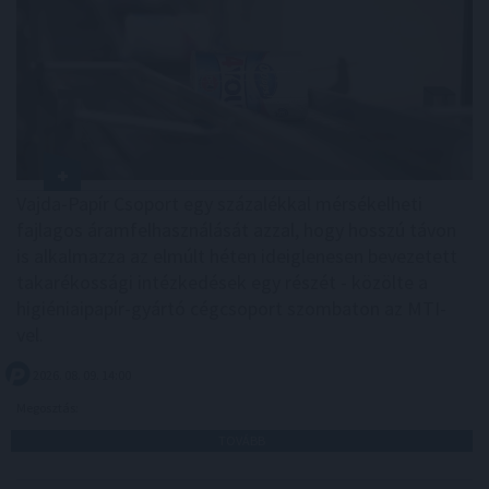
Vajda-Papír Csoport egy százalékkal mérsékelheti
fajlagos áramfelhasználását azzal, hogy hosszú távon
is alkalmazza az elmúlt héten ideiglenesen bevezetett
takarékossági intézkedések egy részét - közölte a
higiéniaipapír-gyártó cégcsoport szombaton az MTI-
vel.
2026. 08. 09. 14:00
Megosztás:
TOVÁBB