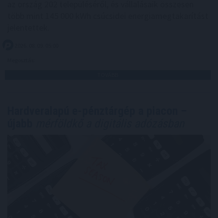
az ország 202 településéről, és vállalásaik összesen
több mint 145 000 kWh csúcsidei energiamegtakarítást
jelentettek.
2026. 08. 09. 05:00
Megosztás:
TOVÁBB
Hardveralapú e-pénztárgép a piacon –
újabb
mérföldkő a digitális adózásban