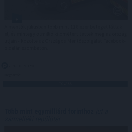
A mentők júliusban több mint 116 ezer beteget láttak
el, és mintegy ötmillió kilométert tettek meg az ország
útjain - közölte az Országos Mentőszolgálat Facebook-
oldalán szombaton.
2026. 08. 09. 12:00
Megosztás:
TOVÁBB
Több mint egymilliárd forinthoz
jut a
sármelléki repülőtér