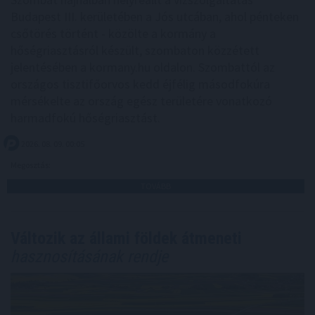
Budapest III. kerületében a Jós utcában, ahol pénteken
csőtörés történt - közölte a kormány a
hőségriasztásról készült, szombaton közzétett
jelentésében a kormany.hu oldalon. Szombattól az
országos tisztifőorvos kedd éjfélig másodfokúra
mérsékelte az ország egész területére vonatkozó
harmadfokú hőségriasztást.
2026. 08. 09. 00:05
Megosztás:
TOVÁBB
Változik az állami földek átmeneti
hasznosításának rendje