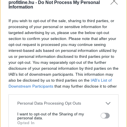
2026. 08. 09. 08:00
profitline.hu -
Do Not Process My Personal
Information
Megosztás:
TOVÁBB
If you wish to opt-out of the sale, sharing to third parties, or
processing of your personal or sensitive information for
targeted advertising by us, please use the below opt-out
185 tonna hal pusztult
el Rétimajorban
section to confirm your selection. Please note that after your
opt-out request is processed you may continue seeing
interest-based ads based on personal information utilized by
us or personal information disclosed to third parties prior to
your opt-out. You may separately opt-out of the further
disclosure of your personal information by third parties on the
IAB’s list of downstream participants. This information may
also be disclosed by us to third parties on the
IAB’s List of
Downstream Participants
that may further disclose it to other
third parties.
Please note that this website/app uses one or more Google
Personal Data Processing Opt Outs
services and may gather and store information including but
not limited to your visit or usage behaviour. You may click to
I want to opt-out of the Sharing of my
personal data.
A súlyos vízhiány következtében az Aranyponty
grant or deny consent to Google and its third-party tags to
Opted In
Halászati Zrt. rétimajori és rétszilasi halastavain az
use your data for below specified purposes in below Google