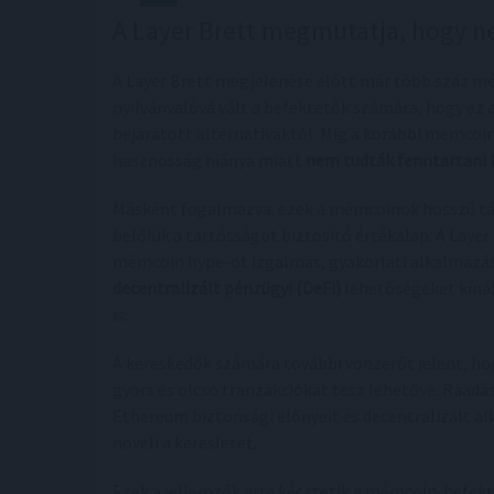
A Layer Brett megmutatja, hogy
A Layer Brett megjelenése előtt már több száz mém
nyilvánvalóvá vált a befektetők számára, hogy ez az
bejáratott alternatíváktól. Míg a korábbi mémco
hasznosság hiánya miatt
nem tudták fenntartani 
Másként fogalmazva: ezek a mémcoinok hosszú táv
belőlük a tartósságot biztosító értékalap. A Laye
mémcoin hype-ot izgalmas, gyakorlati alkalmazás
decentralizált pénzügyi (DeFi)
lehetőségeket kínál
is.
A kereskedők számára további vonzerőt jelent, ho
gyors és olcsó tranzakciókat tesz lehetővé. Ráad
Ethereum biztonsági előnyeit és decentralizált a
növeli a keresletet.
Ezek a jellemzők arra késztetik a mémcoin-befekte