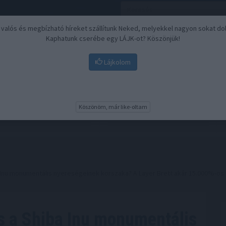
, valós és megbízható híreket szállítunk Neked, melyekkel nagyon sokat do
Kaphatunk cserébe egy LÁJK-ot? Köszönjük!
Lájkolom
Nyugdíj
Biztosítási befektetések
BU
Köszönöm, már like-oltam
Inu monumentális nyereségeinek korszaka? A Layer Brett akár 15.000%-os ra
s a Shiba Inu monumentális