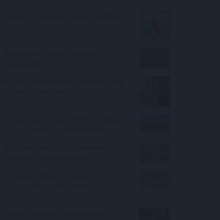
Hőkupola bezárult: bajban a klímát
használók is
Megérkezett az eső a Duna
vízgyűjtőjére
Mit tesz az agyaddal, ha minden nap
ugyanazt csinálod?
A Duna Paksnál az elmúlt 24 órában
négy centimétert emelkedett
Még Paks kiesését is áthidalhatná a
megfelelő energiatárolás
A magyar vegyipar csaknem 200
megawattal csökkentette
energiafelhasználását
Durvul a verseny: nullás díjakat és