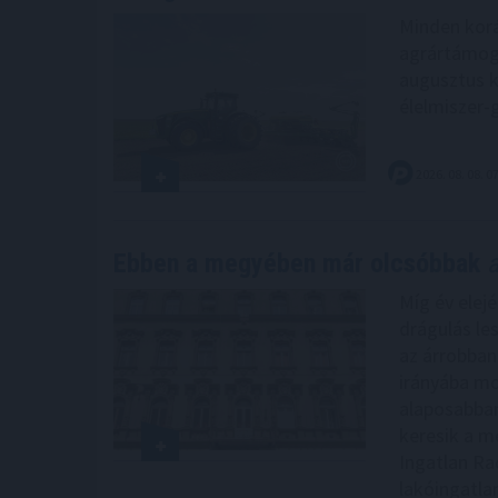
Minden korá
agrártámoga
augusztus k
élelmiszer-
2026. 08. 08. 0
Ebben a megyében már olcsóbbak
a
Míg év elejé
drágulás le
az árrobban
irányába mo
alaposabban
keresik a me
Ingatlan Ra
lakóingatla