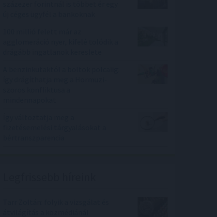
százezer forintnál is többet ér egy
új céges ügyfél a bankoknak
100 millió felett már az
agglomeráció nyer, kifelé tolódik a
drágább ingatlanok kereslete
A benzinkutaktól a boltok polcaiig:
így drágíthatja meg a Hormuzi-
szoros konfliktusa a
mindennapokat
Így változtatja meg a
fizetésemelési tárgyalásokat a
bértranszparencia
Legfrissebb híreink
Tarr Zoltán: folyik a vizsgálat és
átvilágítás a közmédiánál