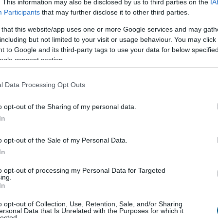
. This information may also be disclosed by us to third parties on the
IA
em rendelkezik érdemi hasznossággal
, így a token
Participants
that may further disclose it to other third parties.
15.000-szeres növekedés.
 that this website/app uses one or more Google services and may gath
including but not limited to your visit or usage behaviour. You may click 
asságokat
 to Google and its third-party tags to use your data for below specifi
ogle consent section.
el, és sokáig optimizmust keltett a befektetők körében.
rnetet", ahogy a kutyás mémcoinok virálissá váltak.
l Data Processing Opt Outs
melkedett.
o opt-out of the Sharing of my personal data.
deti ígéretes képet: az árfolyam
több mint 80%-kal
In
gyedül az elmúlt egy évben
több mint 7%-os esés
ényezett a Shiba Inu ökoszisztémában. A ShibaSwap és a
o opt-out of the Sale of my Personal Data.
 árfolyamának növekedése 2025-ben sem tűnik
In
to opt-out of processing my Personal Data for Targeted
ing.
In
o opt-out of Collection, Use, Retention, Sale, and/or Sharing
ersonal Data that Is Unrelated with the Purposes for which it
lected.