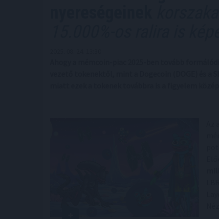
nyereségeinek
korszaka?
15.000%-os ralira is kép
2025. 08. 24. 13:30
Ahogy a mémcoin-piac 2025-ben tovább formálódik,
vezető tokenektől, mint a Dogecoin (DOGE) és a Sh
miatt ezek a tokenek továbbra is a figyelem közé
Az 
mém
pot
Elő
mil
LB
Lay
Néz