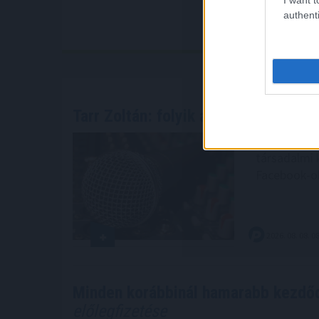
authenti
Tarr Zoltán: folyik a vizsgálat és
átv
Folyik a viz
társadalmi 
Facebook-ol
2026. 08. 08. 0
Minden korábbinál hamarabb kezdőd
előlegfizetése