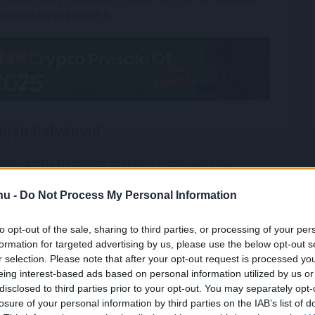
ú lehetőségek miatt is.
íján halványul
oken, amely eredetileg poénként indult, 2013-ban
s hype ugyan a Holdra repítette a DOGE-ot, de ott
nem
.hu -
Do Not Process My Personal Information
tos csökkenést mutatott
, mivel újabb és "fényesebb"
to opt-out of the sale, sharing to third parties, or processing of your per
yobb figyelmet kaptak. Összehasonlításképp: a DOGE
formation for targeted advertising by us, please use the below opt-out s
r selection. Please note that after your opt-out request is processed y
 hónapok alatt
0,20 dollárra
esett vissza. Ez a mozgás arra
eing interest-based ads based on personal information utilized by us or
küzd a relevanciája megtartásáért a mémcoinok egyre
disclosed to third parties prior to your opt-out. You may separately opt-
losure of your personal information by third parties on the IAB’s list of