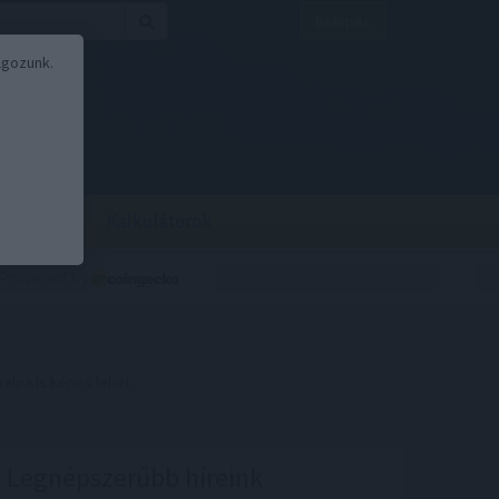
Belépés
lgozunk.
BOR
BIRS
Kalkulátorok
lira is képes lehet
Legnépszerűbb híreink