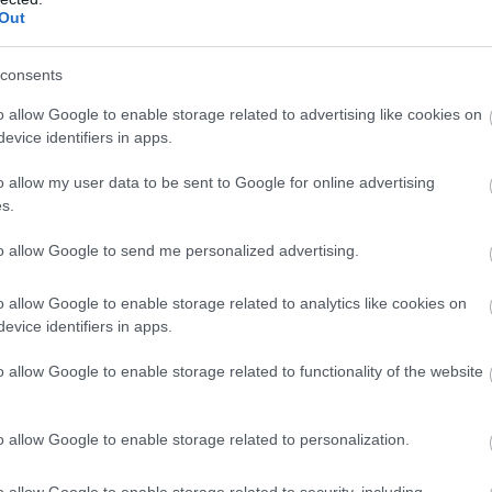
Out
consents
rül bizonytalanság uralkodik, a Layer Brett
saját utat tör
o allow Google to enable storage related to advertising like cookies on
ékesítési fázisban van. A mémcoin-viralitás, az
evice identifiers in apps.
00%-os növekedési előrejelzés
alapján az LBRETT lehet a
o allow my user data to be sent to Google for online advertising
s.
ékesítési időszak kedvezményes, 0,0047 dolláros áron
,
to allow Google to send me personalized advertising.
ért a ProfitLine szerkesztősége semminemű felelősséget
o allow Google to enable storage related to analytics like cookies on
thetők befektetési tanácsadásnak, befektetési ajánlásnak,
evice identifiers in apps.
re, vételére, eladására vonatkozó felhívásnak, azok
o allow Google to enable storage related to functionality of the website
etés esetében kiemelten fontos az azt megalapozó
. Fektessen be megfontoltan, járjon el pénzügyeiben
ta és volatilitása kiemelkedően magas.
o allow Google to enable storage related to personalization.
o allow Google to enable storage related to security, including