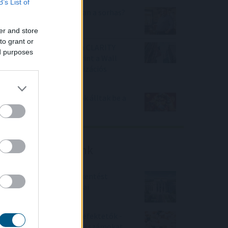
B’s List of
Tényleg nem a sörtől van a sörhas?
Akkor mitől?
er and store
to grant or
Félretette a Szenátus a CLARITY
ed purposes
Actet, a JPMorgan szerint a Wall
Street viheti el a tokenizációs
boomot
Nagy Bitcoin-bányászok álltak be a
Stratum V2 mögé
Friss elemzéseink
Fokozatos kamatcsökkentést
támogatnak az amerikai
jegybankárok
Örülhetnek a Richter befektetők -
piaci konszenzus feletti számokat