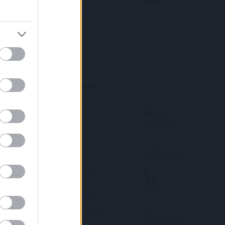
közölt a tőzsdei vállalat
4IG elemzés
Richter elemzés
Befektetési tippek
Deviza befektetés - szakértői
segítséggel
Rátették még egy lapáttal a
bankok, öntik az extra pénzt a
babaváró hitelt igénylőkre
Kereskedjen otthonról, olcsón,
kényelmesen!