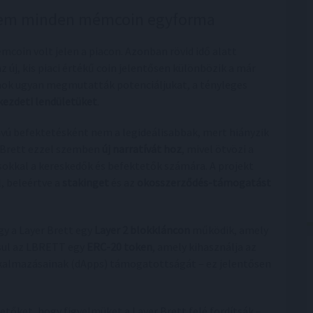
 nem minden mémcoin egyforma
coin volt jelen a piacon. Azonban rövid idő alatt
 új, kis piaci értékű coin jelentősen különbözik a már
inok ugyan megmutatták potenciáljukat, a tényleges
kezdeti lendületüket
.
ú befektetésként nem a legideálisabbak, mert hiányzik
r Brett ezzel szemben
új narratívát hoz
, mivel ötvözi a
okkal a kereskedők és befektetők számára. A projekt
, beleértve a
stakinget
és az
okosszerződés-támogatást
gy a Layer Brett egy
Layer 2 blokkláncon
működik, amely
ásul az LBRETT egy
ERC-20 token
, amely kihasználja az
lkalmazásainak (dApps) támogatottságát – ez jelentősen
tőket, hogy figyelmüket a Layer Brett felé fordítsák –