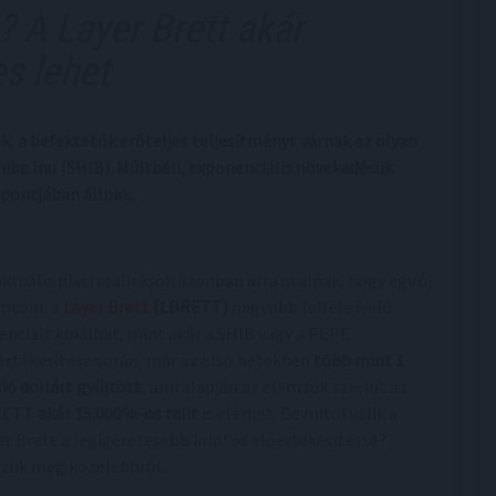
 A Layer Brett akár
es lehet
 a befektetők erőteljes teljesítményt várnak az olyan
iba Inu (SHIB). Múltbéli, exponenciális növekedésük
ppontjában állnak.
aktuális piaci realitások azonban arra utalnak, hogy egy új
coin, a
Layer Brett
(LBRETT)
nagyobb felfelé ívelő
enciált kínálhat, mint akár a SHIB vagy a PEPE.
értékesítése során, már az első hetekben
több mint 1
lió dollárt gyűjtött
, ami alapján az elemzők szerint az
RETT
akár 15.000%-os ralit
is elérhet. De mitől válik a
er Brett a legígéretesebb kriptós előértékesítéssé?
zük meg közelebbről.