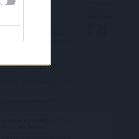
Itt az újabb svájci frank hitel 2.0
balhé - csak most forinthitel?
466.000 lakáshiteles nagy bajban!
Kalkulátor ajánló
Mennyit kell aludni egy gyereknek?
Mekkora a szerszámom?
Hányadik legokosabb NŐ/FÉRFI
vagy az országban?
Milyennek lát Téged a feleséged?