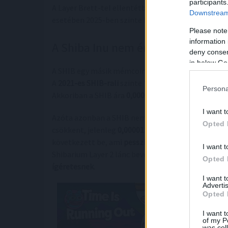
participants
A Layer Brett-tel ellentétben a DOGE
láthatóan n
Downstream 
esetében 2025-ben szinte biztosan kizárható egy 
Please note
information 
A Shiba Inu nem éri el a várt mag
deny consent
in below Go
A SHIB egy másik mémcoin, amely új csúcsokat ért 
A
2021-es SHIB-rali
szinte "felrobbantotta az inte
Persona
Akkoriban a SHIB ára
0,000088 dollár
környékéig e
I want t
Azóta azonban a SHIB nem tudta fenntartani a kez
Opted 
csökkent, jelenleg
0,000013 dolláron
kereskedik. E
következett be, ami
pesszimista hangulatot
eredm
I want t
Shibarium Layer 2 lánc bevezetése ellenére
a SHIB
Opted 
ígéretesnek
.
I want 
Advertis
Opted 
I want t
of my P
was col