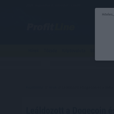
2026. augusztus 8., szombat - László
Hiteles
Hírek
Tőzsde
Kriptovaluta
Stabilcoin
Kezdőoldal
//
Hírek
// Leáldozott a Dogecoin és a Shiba 
Leáldozott a Dogecoin é