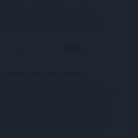
bbinál hamarabb kezdődik a közvetlen
tások előlegfizetése idén, az utalások már
özepén indulhatnak - jelentette be az agrár- és
gazdasági miniszter videóüzenetben pénteken.
7:00
Megosztás:
TOVÁBB
 lakások, mint tavaly ilyenkor
n sokan attól tartottak, hogy idén is jelentős
sz a lakáspiacon, mostanra egyértelművé vált, hogy
ás kifulladt, és a piac a fokozatos normalizálódás
zdult el. A vásárlók közül egyre többen kivárnak,
 összehasonlítják a kínálatot, és hosszabb ideig
gfelelő ingatlant – derül ki a legfrissebb Zenga
darból. Bár 2026 júliusában tovább emelkedtek a
nok hirdetési árai, az éves árnövekedés üteme