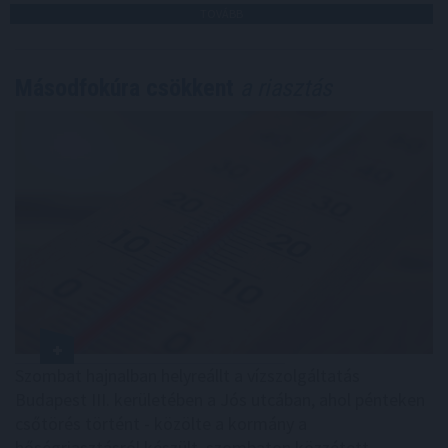
TOVÁBB
Másodfokúra csökkent
a riasztás
Szombat hajnalban helyreállt a vízszolgáltatás
Budapest III. kerületében a Jós utcában, ahol pénteken
csőtörés történt - közölte a kormány a
hőségriasztásról készült, szombaton közzétett