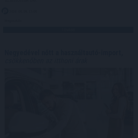
2026. 08. 08. 13:00
Megosztás:
TOVÁBB
Negyedével nőtt a használtautó-import,
csökkenőben az itthoni árak