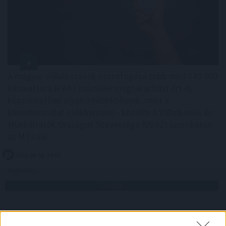
A magyar vállalkozások összefogása több mint 145 000
kilowattóra (kWh) csúcsidei megtakarítást ért el,
köszönhetően olyan intézkedésnek, mint a
klímahasználat csökkentése - közölte a Vállalkozók és
Munkáltatók Országos Szövetsége (VOSZ) szombaton
az MTI-vel.
2026. 08. 08. 19:00
Megosztás:
TOVÁBB
Nyári ellenőrzések a Balatonnál
– az első