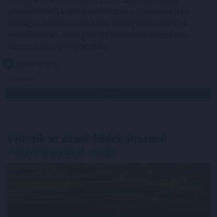
jelentésében a kormany.hu oldalon. Szombattól az
országos tisztifőorvos kedd éjfélig másodfokúra
mérsékelte az ország egész területére vonatkozó
harmadfokú hőségriasztást.
2026. 08. 09. 00:05
Megosztás:
TOVÁBB
Változik az állami földek átmeneti
hasznosításának rendje