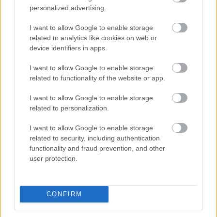
personalized advertising.
I want to allow Google to enable storage
related to analytics like cookies on web or
device identifiers in apps.
I want to allow Google to enable storage
related to functionality of the website or app.
Szerbia támogatja Ukrajna területi integritását és
I want to allow Google to enable storage
európai uniós csatlakozását, a két ország pedig a
related to personalization.
gazdasági, energetikai, mezőgazdasági és
infrastrukturális együttműködés erősítésére törekszik
I want to allow Google to enable storage
- jelentette ki Aleksandar Vucic szerb elnök szombaton
related to security, including authentication
Belgrádban, miután tárgyalt Volodimir Zelenszkij ukrán
functionality and fraud prevention, and other
államfővel.
user protection.
2026. 08. 08. 17:00
Megosztás:
CONFIRM
TOVÁBB