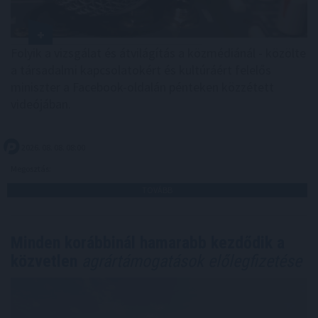
Folyik a vizsgálat és átvilágítás a közmédiánál - közölte
a társadalmi kapcsolatokért és kultúráért felelős
miniszter a Facebook-oldalán pénteken közzétett
videójában.
2026. 08. 08. 08:00
Megosztás:
TOVÁBB
Minden korábbinál hamarabb kezdődik a
közvetlen
agrártámogatások előlegfizetése