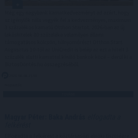
Még egy nagybank kamatkedvezményt ad azért, hogy
az igénylők nála vegyék fel a kedvezményes, maximum
3 százalékos kamatú Otthon Startot. 2026-ban az új
lakáshitelek 80 százaléka valamilyen állami
támogatásos kölcsön, túlnyomórészt Otthon Start.
Augusztus 10-től az UniCredit is belép az ezt a hitelt 3
százalék alatti kamattal kínáló bankok közé – derül ki a
BiztosDöntés.hu összegzéséből.
2026. 08. 08. 21:00
Megosztás:
TOVÁBB
Magyar Péter: Baka András
elfogadta a
felkérést
Elfogadta a felkérést a köztársasági elnöki tisztségre