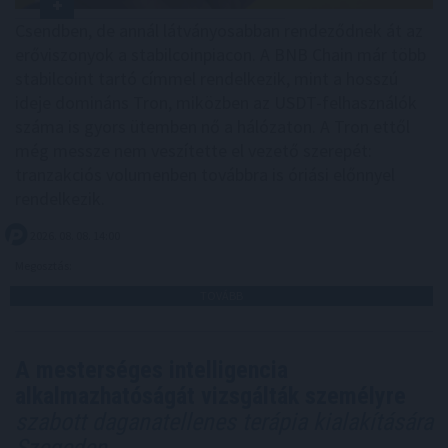
Csendben, de annál látványosabban rendeződnek át az
erőviszonyok a stabilcoinpiacon. A BNB Chain már több
stabilcoint tartó címmel rendelkezik, mint a hosszú
ideje domináns Tron, miközben az USDT-felhasználók
száma is gyors ütemben nő a hálózaton. A Tron ettől
még messze nem veszítette el vezető szerepét:
tranzakciós volumenben továbbra is óriási előnnyel
rendelkezik.
2026. 08. 08. 14:00
Megosztás:
TOVÁBB
A mesterséges intelligencia
alkalmazhatóságát vizsgálták személyre
szabott daganatellenes terápia kialakítására
Szegeden