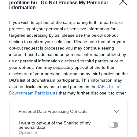
profitline.hu -
Do Not Process My Personal
félidő végén
Information
If you wish to opt-out of the sale, sharing to third parties, or
processing of your personal or sensitive information for
targeted advertising by us, please use the below opt-out
section to confirm your selection. Please note that after your
opt-out request is processed you may continue seeing
interest-based ads based on personal information utilized by
us or personal information disclosed to third parties prior to
your opt-out. You may separately opt-out of the further
disclosure of your personal information by third parties on the
IAB’s list of downstream participants. This information may
also be disclosed by us to third parties on the
IAB’s List of
Downstream Participants
that may further disclose it to other
third parties.
Please note that this website/app uses one or more Google
Personal Data Processing Opt Outs
services and may gather and store information including but
not limited to your visit or usage behaviour. You may click to
I want to opt-out of the Sharing of my
personal data.
grant or deny consent to Google and its third-party tags to
Opted In
use your data for below specified purposes in below Google