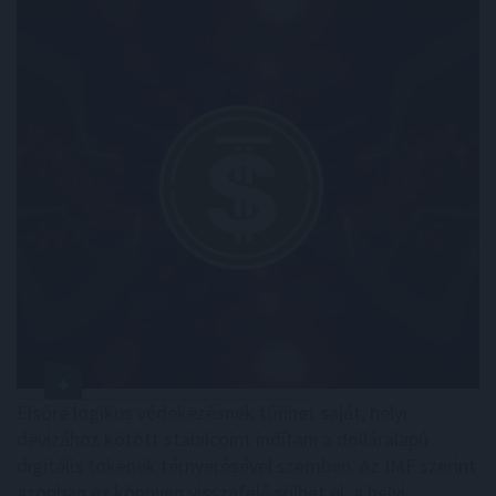
Elsőre logikus védekezésnek tűnhet saját, helyi
devizához kötött stabilcoint indítani a dolláralapú
digitális tokenek térnyerésével szemben. Az IMF szerint
azonban ez könnyen visszafelé sülhet el: a helyi