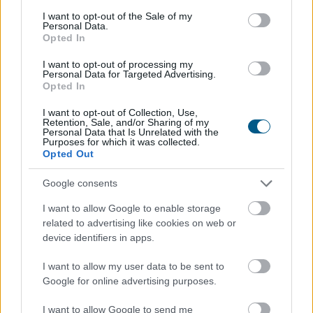
Félidőhöz érkezett a NAV idei balatoni nyári
consent section.
ellenőrzéssorozata. Július eleje óta a revizorok
I want to opt-out of the Sale of my
Personal Data.
Somogy, Veszprém és Zala vármegyében vizsgálják a
Opted In
legforgalmasabb nyári szolgáltatókat. A kiemelt
I want to opt-out of processing my
akcióban húsz igazgatóság munkatársai vesznek részt,
Personal Data for Targeted Advertising.
az eddigi egyenleg: lehetne jobb is!
Opted In
2026. 08. 08. 18:00
I want to opt-out of Collection, Use,
Retention, Sale, and/or Sharing of my
Personal Data that Is Unrelated with the
Megosztás:
Purposes for which it was collected.
TOVÁBB
Opted Out
Google consents
Szerbia erősíteni szeretné az
I want to allow Google to enable storage
együttműködést Ukrajnával
related to advertising like cookies on web or
device identifiers in apps.
I want to allow my user data to be sent to
Google for online advertising purposes.
I want to allow Google to send me