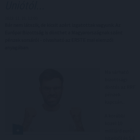
Uniótól...
2023. 11. 21. 12:00
Bár nem látszik, de kicsit azért izgatottak vagyunk. Az
Európai Bizottság is dönthet a Magyarországnak szánt
pénzek sorsáról - olvasható az ERSTE mai elemzői
anyagában.
Ma várható
bizottsági
döntés az RRF
pénzek
kapcsán...
A korábbi
közel 10
milliárd eurós
hitelből és 5,8