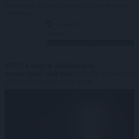
Baka András - közölte a kormányfő Facebook-oldalán
szombaton.
2026. 08. 08. 20:00
Megosztás:
TOVÁBB
VOSZ: a magyar vállalkozások
összefogása több mint
145 000 kilowattóra
csúcsidei megtakarítást ért el