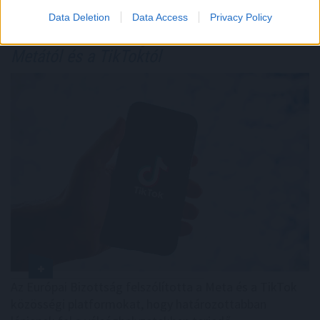
Data Deletion
Data Access
Privacy Policy
Az EU fokozott tényellenőrzést vár
el a
Metától és a TikToktól
Az Európai Bizottság felszólította a Meta és a TikTok
közösségi platformokat, hogy határozottabban