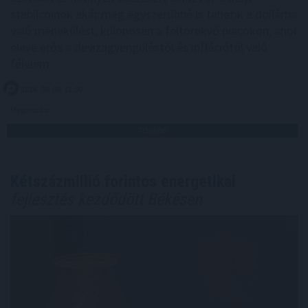
stabilcoinok akár még egyszerűbbé is tehetik a dollárba
való menekülést, különösen a feltörekvő piacokon, ahol
eleve erős a devizagyengüléstől és inflációtól való
félelem.
2026. 08. 08. 11:00
Megosztás:
TOVÁBB
Kétszázmillió forintos energetikai
fejlesztés kezdődött Békésen