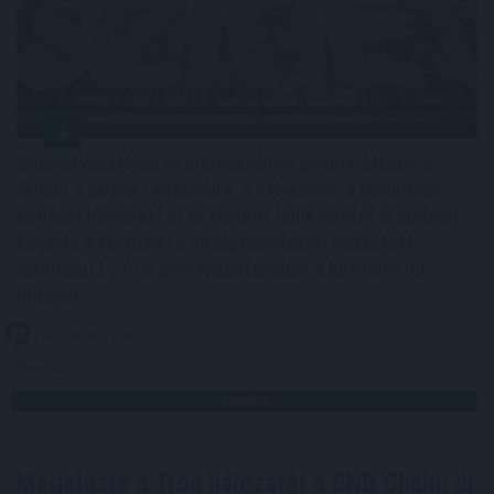
Balesetveszélyes és életveszélyes gyalog átkelni a
Dunán a Sziget Fesztiválra, a helyszínen a rendőrség
kerítést helyezett el és rendőri felügyeletet is biztosít -
közölte a kormány a hőségriasztásról közzétett
szombati 12 órai gyorsjelentésében a kormany.hu
oldalon.
2026. 08. 08. 15:00
Megosztás:
TOVÁBB
Megelőzte a Tron hálózatát a BNB Chain: új