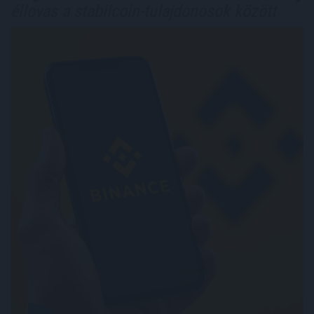
éllovas a stabilcoin-tulajdonosok között