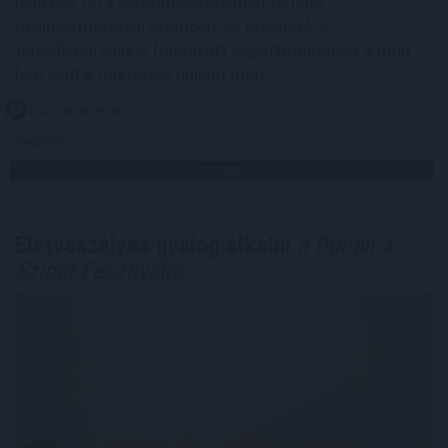
lépjenek fel a válsághelyzetekben terjedő
dezinformációval szemben, és erősítsék a
tényellenőrzőkkel folytatott együttműködést a múlt
heti ceutai migrációs hullám után.
2026. 08. 08. 16:00
Megosztás:
TOVÁBB
Életveszélyes gyalog átkelni
a Dunán a
Sziget Fesztiválra