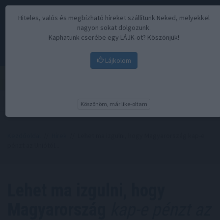
Hiteles, valós és megbízható híreket szállítunk Neked, melyekkel
nagyon sokat dolgozunk.
Kaphatunk cserébe egy LÁJK-ot? Köszönjük!
Lájkolom
Menü
Köszönöm, már like-oltam
Kezdőoldal
//
Hírek
// Lehet ma izgulni, hogy Magyarország kap-e
pénzt az Uniótól...
Lehet ma izgulni, hogy
Magyarország
kap-e pénzt az