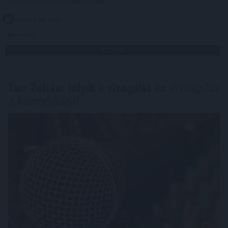
fizetőeszközzé válhatnak.
2026. 08. 08. 09:00
Megosztás:
TOVÁBB
Tarr Zoltán: folyik a vizsgálat és
átvilágítás
a közmédiánál