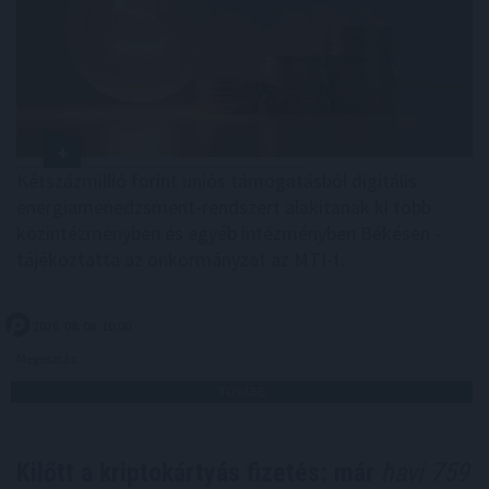
Kétszázmillió forint uniós támogatásból digitális
energiamenedzsment-rendszert alakítanak ki több
közintézményben és egyéb intézményben Békésen -
tájékoztatta az önkormányzat az MTI-t.
2026. 08. 08. 10:00
Megosztás:
TOVÁBB
Kilőtt a kriptokártyás fizetés: már
havi 759