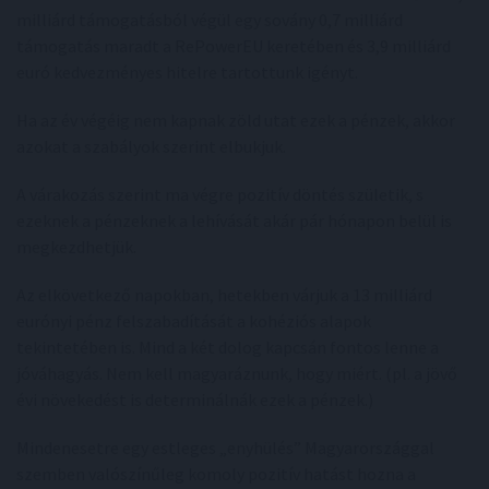
milliárd támogatásból végül egy sovány 0,7 milliárd
támogatás maradt a RePowerEU keretében és 3,9 milliárd
euró kedvezményes hitelre tartottunk igényt.
Ha az év végéig nem kapnak zöld utat ezek a pénzek, akkor
azokat a szabályok szerint elbukjuk.
A várakozás szerint ma végre pozitív döntés születik, s
ezeknek a pénzeknek a lehívását akár pár hónapon belül is
megkezdhetjük.
Az elkövetkező napokban, hetekben várjuk a 13 milliárd
eurónyi pénz felszabadítását a kohéziós alapok
tekintetében is. Mind a két dolog kapcsán fontos lenne a
jóváhagyás. Nem kell magyaráznunk, hogy miért. (pl. a jövő
évi növekedést is determinálnák ezek a pénzek.)
Mindenesetre egy estleges „enyhülés” Magyarországgal
szemben valószínűleg komoly pozitív hatást hozna a