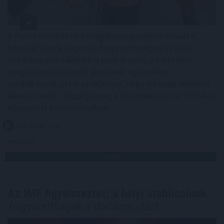
A forint erősödésére reagálva negyedével bővült a
használt autók importja Magyarországon az idén,
miközben mérséklődik a piaci árszint; a belföldön
megvásárolt használt járművek ugyanakkor
rendelkeznek azzal az előnnyel, hogy a kocsik előélete
ellenőrizhető - állapítja meg a Das WeltAuto az MTI-hez
eljuttatott közleményében.
2026. 08. 08. 12:00
Megosztás:
TOVÁBB
Az IMF figyelmeztet: a helyi stabilcoinok
felgyorsíthatják a dollárosodást