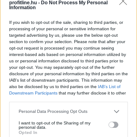
készült - hányat láttál?
profitline.hu -
Do Not Process My Personal
Information
If you wish to opt-out of the sale, sharing to third parties, or
processing of your personal or sensitive information for
targeted advertising by us, please use the below opt-out
section to confirm your selection. Please note that after your
opt-out request is processed you may continue seeing
interest-based ads based on personal information utilized by
us or personal information disclosed to third parties prior to
your opt-out. You may separately opt-out of the further
disclosure of your personal information by third parties on the
IAB’s list of downstream participants. This information may
also be disclosed by us to third parties on the
IAB’s List of
Downstream Participants
that may further disclose it to other
third parties.
Lehetséges egyetlen, megkérdőjelezhetetlen listába
Please note that this website/app uses one or more Google
Personal Data Processing Opt Outs
rendezni a filmtörténet legnagyszerűbb alkotásait?
services and may gather and store information including but
not limited to your visit or usage behaviour. You may click to
I want to opt-out of the Sharing of my
Aligha, hiszen egy film értékét nemcsak a rendezés
personal data.
grant or deny consent to Google and its third-party tags to
vagy a színészi játék határozza meg, hanem az is,
Opted In
use your data for below specified purposes in below Google