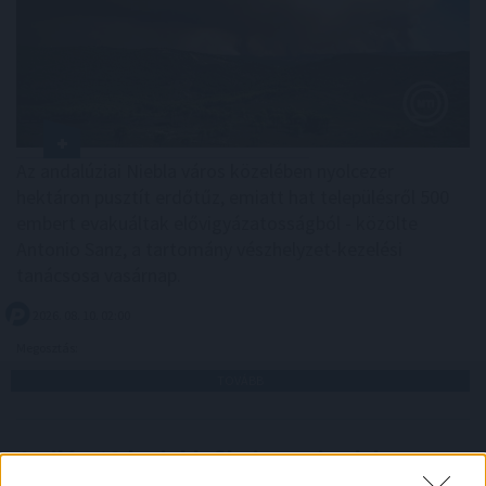
Az andalúziai Niebla város közelében nyolcezer
hektáron pusztít erdőtűz, emiatt hat településről 500
embert evakuáltak elővigyázatosságból - közölte
Antonio Sanz, a tartomány vészhelyzet-kezelési
tanácsosa vasárnap.
2026. 08. 10. 02:00
Megosztás:
TOVÁBB
A világ 10 legjobb filmje, ami valaha