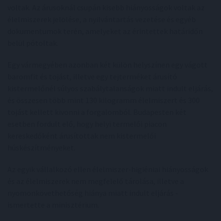
voltak. Az árusoknál csupán kisebb hiányosságok voltak az
élelmiszerek jelölése, a nyilvántartás vezetése és egyéb
dokumentumok terén, amelyeket az érintettek határidőn
belül pótoltak.
Egy vármegyében azonban két külön helyszínen egy vágott
baromfit és tojást, illetve egy tejterméket árusító
kistermelőnél súlyos szabálytalanságok miatt indult eljárás,
és összesen több mint 130 kilogramm élelmiszert és 300
tojást kellett kivonni a forgalomból. Budapesten két
esetben fordult elő, hogy helyi termelői piacon
kereskedőként árusítottak nem kistermelői
húskészítményeket.
Az egyik vállalkozó ellen élelmiszer-higiéniai hiányosságok
és az élelmiszerek nem megfelelő tárolása, illetve a
nyomonkövethetőség hiánya miatt indult eljárás -
ismertette a minisztérium.