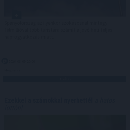
Spanyolország az ilyenkor szokásosnál mintegy
félmillióval több turistára számít a jövő heti teljes
napfogyatkozás miatt.
2026. 08. 09. 20:00
Megosztás:
TOVÁBB
Ezekkel a számokkal nyerhettél
a hatos
lottón!