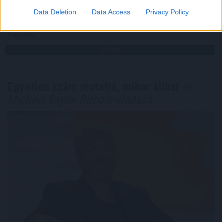
feltételeinek elérésében.
Data Deletion
Data Access
Privacy Policy
2026. 08. 09. 23:00
Megosztás:
TOVÁBB
Egyetlen szám mutatja, mikor állhat
le
Michael Saylor Bitcoin-eladása