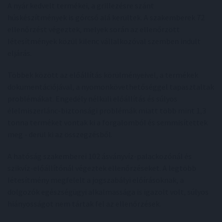
A nyár kedvelt termékei, a grillezésre szánt
húskészítmények is górcső alá kerültek. A szakemberek 72
ellenőrzést végeztek, melyek során az ellenőrzött
létesítmények közül kilenc vállalkozóval szemben indult
eljárás.
Többek között az előállítás körülményeivel, a termékek
dokumentációjával, a nyomonkövethetőséggel tapasztaltak
problémákat. Engedély nélküli előállítás és súlyos
élelmiszerlánc-biztonsági problémák miatt több mint 1,3
tonna terméket vontak ki a forgalomból és semmisítettek
meg - derül ki az összegzésből.
A hatóság szakemberei 102 ásványvíz-palackozónál és
szikvíz-előállítónál végeztek ellenőrzéseket. A legtöbb
létesítmény megfelelt a jogszabályi előírásoknak, a
dolgozók egészségügyi alkalmassága is igazolt volt, súlyos
hiányosságot nem tártak fel az ellenőrzések.