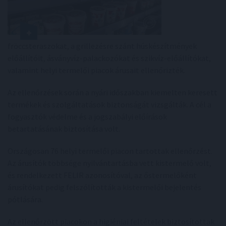
fröccsteraszokat, a grillezésre szánt húskészítmények
előállítóit, ásványvíz-palackozókat és szikvíz-előállítókat,
valamint helyi termelői piacok árusait ellenőrizték.
Az ellenőrzések során a nyári időszakban kiemelten keresett
termékek és szolgáltatások biztonságát vizsgálták. A cél a
fogyasztók védelme és a jogszabályi előírások
betartatásának biztosítása volt.
Országosan 76 helyi termelői piacon tartottak ellenőrzést.
Az árusítók többsége nyilvántartásba vett kistermelő volt,
és rendelkezett FELIR azonosítóval, az őstermelőként
árusítókat pedig felszólították a kistermelői bejelentés
pótlására.
Az ellenőrzött piacokon a higiéniai feltételek biztosítottak