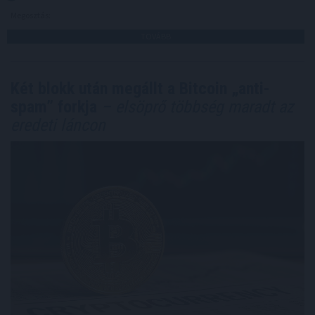
Megosztás:
TOVÁBB
Két blokk után megállt a Bitcoin „anti-
spam” forkja
– elsöprő többség maradt az
eredeti láncon