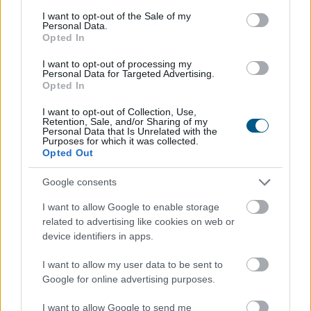
milyen hatást gyakorol a nézőre. Az alábbi rangsor
consent section.
I want to opt-out of the Sale of my
ezért szükségszerűen szubjektív, összeállításánál
Personal Data.
azonban figyelembe vettük a filmek művészi
Opted In
jelentőségét, kulturális hatását, időtállóságát, valamint
I want to opt-out of processing my
a kritikusok és a közönség véleményét.
Personal Data for Targeted Advertising.
Opted In
2026. 08. 10. 01:00
I want to opt-out of Collection, Use,
Megosztás:
Retention, Sale, and/or Sharing of my
Personal Data that Is Unrelated with the
TOVÁBB
Purposes for which it was collected.
Opted Out
Google consents
MNB-alelnök: az euróbevezetés
követelményeinek
elérése a teljes
I want to allow Google to enable storage
related to advertising like cookies on web or
gazdaság számára hasznos
device identifiers in apps.
I want to allow my user data to be sent to
Google for online advertising purposes.
I want to allow Google to send me