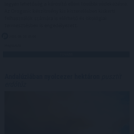
legyen lehetőség a károsító elleni további védekezésre.
Az Oroganic készítmény kis kiszerelésben kiskerti
felhasználók számára is elérhető és ökológiai
termesztésben is engedélyezett.
2026. 08. 10. 03:00
Megosztás:
TOVÁBB
Andalúziában nyolcezer hektáron
pusztít
erdőtűz