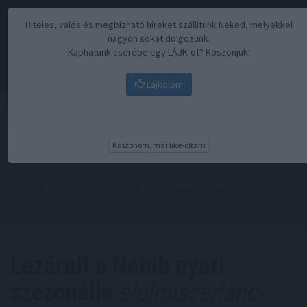
Hiteles, valós és megbízható híreket szállítunk Neked, melyekkel
nagyon sokat dolgozunk.
Kaphatunk cserébe egy LÁJK-ot? Köszönjük!
Lájkolom
Menü
Köszönöm, már like-oltam
Kezdőoldal
//
Hírek
// Lezárult a Nébih nyári szezonális
élelmiszerlánc-ellenőrzése
Lezárult a Nébih nyári
szezonális
élelmiszerlánc-