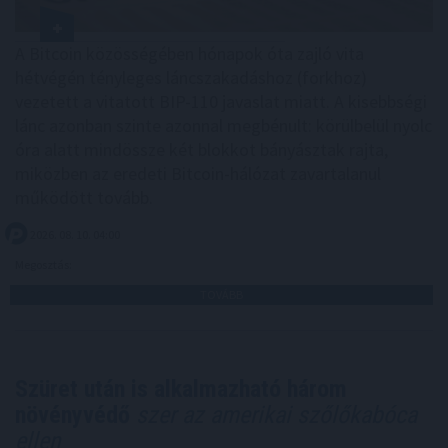
A Bitcoin közösségében hónapok óta zajló vita
hétvégén tényleges láncszakadáshoz (forkhoz)
vezetett a vitatott BIP-110 javaslat miatt. A kisebbségi
lánc azonban szinte azonnal megbénult: körülbelül nyolc
óra alatt mindössze két blokkot bányásztak rajta,
miközben az eredeti Bitcoin-hálózat zavartalanul
működött tovább.
2026. 08. 10. 04:00
Megosztás:
TOVÁBB
Szüret után is alkalmazható három
növényvédő
szer az amerikai szőlőkabóca
ellen