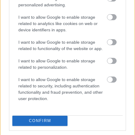
personalized advertising.
I want to allow Google to enable storage
related to analytics like cookies on web or
device identifiers in apps.
I want to allow Google to enable storage
related to functionality of the website or app.
I want to allow Google to enable storage
related to personalization.
A világgazdasági folyamatokat vizsgálva a jegybank
által júniusban meghatározott, 2 százalék alatti éves
I want to allow Google to enable storage
inflációs szint továbbra is reális - jelentette ki a Magyar
related to security, including authentication
Nemzeti Bank (MNB) alelnöke az MNB Podcast
functionality and fraud prevention, and other
user protection.
legutóbbi adásában. Banai Péter Benő az MNB által az
MTI-hez vasárnap eljuttatott közlemény szerint
kiemelte: a jegybank elsődleges célja az árstabilitás
elérése és fenntartása mellett konstruktív partnerként
CONFIRM
részt venni az eurózónához történő csatlakozás