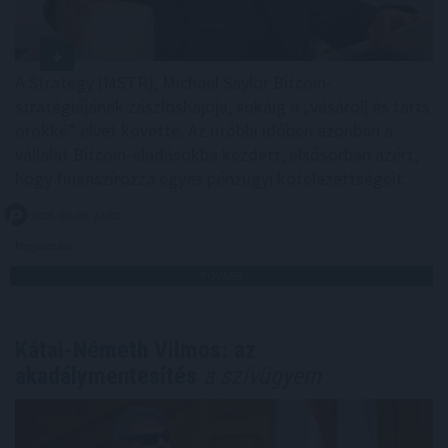
A Strategy (MSTR), Michael Saylor Bitcoin-
stratégiájának zászlóshajója, sokáig a „vásárolj és tarts
örökké” elvet követte. Az utóbbi időben azonban a
vállalat Bitcoin-eladásokba kezdett, elsősorban azért,
hogy finanszírozza egyes pénzügyi kötelezettségeit.
2026. 08. 09. 22:00
Megosztás:
TOVÁBB
Kátai-Németh Vilmos: az
akadálymentesítés
a szívügyem