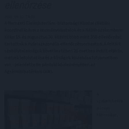
ellenőrzése
2025. 09. 12. 14:30
A Nemzeti Élelmiszerlánc-biztonsági Hivatal (Nébih)
koordinálásával a kormányhivatalok és a Nébih szakemberei
július 15. és augusztus 30. között több mint 350 ellenőrzést
tartottak a nyári szezonális ellenőrzéssorozaton. A feltárt
szabálytalanságok következtében 26 esetben indult eljárás,
melyek lefolytatása és a bírságok kiszabása folyamatban
van - jelentette be pénteki közleményében az
Agrárminisztérium (AM).
A
szakemberek
a lovas
táborokat,