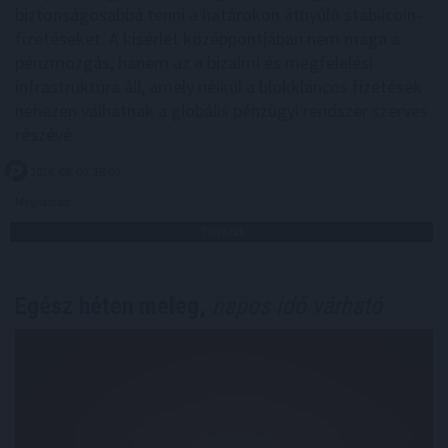
biztonságosabbá tenni a határokon átnyúló stabilcoin-
fizetéseket. A kísérlet középpontjában nem maga a
pénzmozgás, hanem az a bizalmi és megfelelési
infrastruktúra áll, amely nélkül a blokkláncos fizetések
nehezen válhatnak a globális pénzügyi rendszer szerves
részévé.
2026. 08. 09. 18:00
Megosztás:
TOVÁBB
Egész héten meleg,
napos idő várható