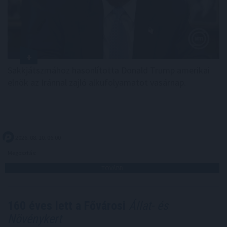
Sakkjátszmához hasonlította Donald Trump amerikai
elnök az Iránnal zajló alkufolyamatot vasárnap.
2026. 08. 10. 06:00
Megosztás:
TOVÁBB
160 éves lett a Fővárosi
Állat- és
Növénykert