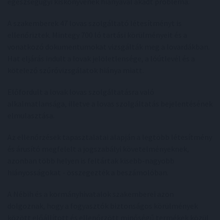
egészségügyi kiskönyvének hiányával akadt probléma.
A szakemberek 47 lovas szolgáltató létesítményt is
ellenőriztek. Mintegy 700 ló tartási körülményeit és a
vonatkozó dokumentumokat vizsgálták meg a lovardákban.
Hat eljárás indult a lovak jelöletlensége, a lóútlevél és a
kötelező szűrővizsgálatok hiánya miatt.
Előfordult a lovak lovas szolgáltatásra való
alkalmatlansága, illetve a lovas szolgáltatás bejelentésének
elmulasztása.
Az ellenőrzések tapasztalatai alapján a legtöbb létesítmény
és árusító megfelelt a jogszabályi követelményeknek,
azonban több helyen is feltártak kisebb-nagyobb
hiányosságokat - összegezték a beszámolóban.
A Nébih és a kormányhivatalok szakemberei azon
dolgoznak, hogy a fogyasztók biztonságos körülmények
között előállított és ellenőrzött minőségű termékek közül