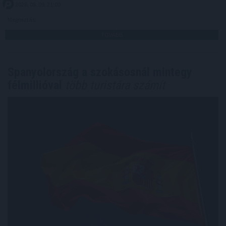
2026. 08. 09. 21:00
Megosztás:
TOVÁBB
Spanyolország a szokásosnál mintegy
félmillióval
több turistára számít