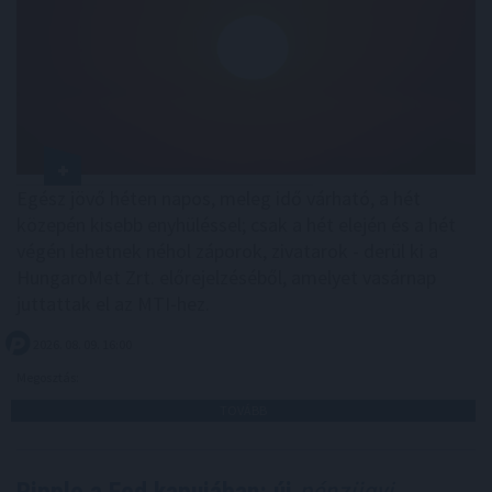
Egész jövő héten napos, meleg idő várható, a hét
közepén kisebb enyhüléssel; csak a hét elején és a hét
végén lehetnek néhol záporok, zivatarok - derül ki a
HungaroMet Zrt. előrejelzéséből, amelyet vasárnap
juttattak el az MTI-hez.
2026. 08. 09. 16:00
Megosztás:
TOVÁBB
Ripple a Fed kapujában: új
pénzügyi