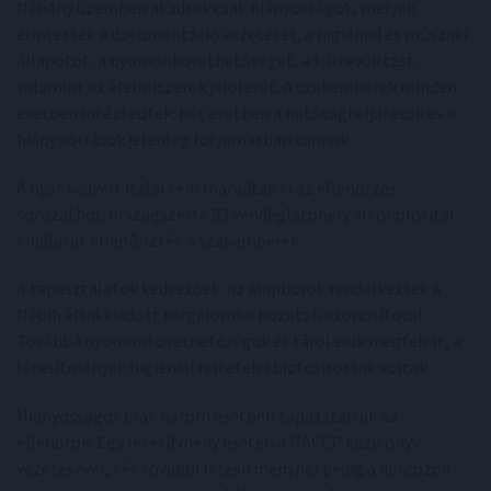
Néhány üzemben akadtak csak hiányosságok, melyek
érintették a dokumentáció vezetését, a higiéniai és műszaki
állapotot, a nyomonkövethetőséget, a kártevőirtást,
valamint az élelmiszerek jelölését. A szakemberek minden
esetben intézkedtek: hét esetben a hatósági eljárások és a
hiánypótlások jelenleg folyamatban vannak.
A nyár kedvelt italai sem maradtak ki az ellenőrzés-
sorozatból, országszerte 83 vendéglátóhely alkoholosital-
kínálatát ellenőrizték a szakemberek.
A tapasztalatok kedvezőek: az alapborok rendelkeztek a
Nébih által kiadott forgalomba hozatali azonosítóval.
Továbbá nyomonkövethetőségük és tárolásuk megfelelt, a
létesítmények higiéniai feltételei biztosítottak voltak.
Hiányosságot csak három esetben tapasztaltak az
ellenőrök. Egy létesítmény esetén a HACCP kézikönyv
vezetésével, két további létesítménynél pedig a dolgozók