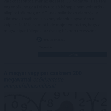
várakozásoktót, már az előzetes GDP-adatok is sejteni
engedték, hogy a fél év utolsó hónapja nem volt erős -
állapították meg az MTI-nek nyilatkozó elemzők. A
kilátások továbbra is bizonytalanok alapvetően a
külpiaci feltételek miatt, de majdnem biztos, hogy a
magyar ipar túllépett az évekig húzódó recesszión.
2026. 08. 07. 00:05
Megosztás:
TOVÁBB
A magyar vegyipar csaknem 200
megawattal
csökkentette
energiafelhasználását