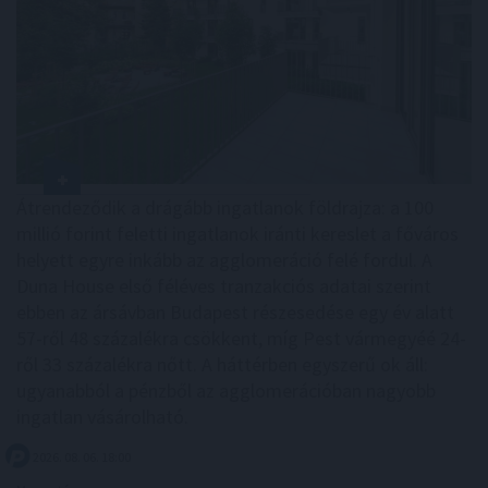
Átrendeződik a drágább ingatlanok földrajza: a 100
millió forint feletti ingatlanok iránti kereslet a főváros
helyett egyre inkább az agglomeráció felé fordul. A
Duna House első féléves tranzakciós adatai szerint
ebben az ársávban Budapest részesedése egy év alatt
57-ről 48 százalékra csökkent, míg Pest vármegyéé 24-
ről 33 százalékra nőtt. A háttérben egyszerű ok áll:
ugyanabból a pénzből az agglomerációban nagyobb
ingatlan vásárolható.
2026. 08. 06. 18:00