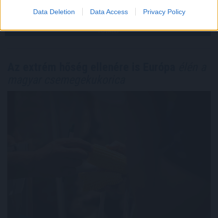
2026. 08. 06. 21:00
Data Deletion
Data Access
Privacy Policy
Megosztás:
TOVÁBB
Az extrém hőség ellenére is Európa
élén a
magyar csemegekukorica