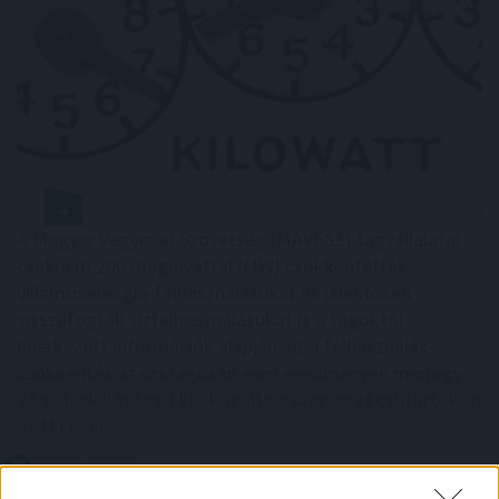
A Magyar Vegyipari Szövetség (MAVESZ) tagvállalatai
csaknem 200 megawattal (MW) csökkentették
villamosenergia-felhasználásukat és jelentősen
visszafogták vízfelhasználásukat is a tagoktól
beérkezett információk alapján, ez a felhasználás-
csökkentés az országosan elért eredmények mintegy
25 százalékát teszi ki - közölte a szervezet csütörtökön
az MTI-vel.
2026. 08. 06. 23:00