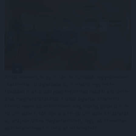
Annak ellenére, hogy az idei év második negyedévében
csökkentek az ingatlanárak, az eladók egy része
továbbra is a korábbi piaci helyzetből indul ki a hirdetési
árak meghatározásánál. A Balla Ingatlan szakértői
szerint ennek következtében még mindig gyakori az 5–
10 százalékos, sőt olykor a 15–20 százalékos túlárazás
is, ami jelentősen megnehezítheti, vagy adott esetben
akár lehetetlenné is teszi az értékesítést.