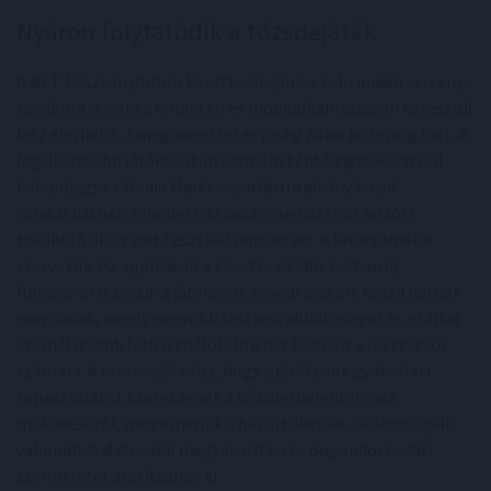
Nyáron folytatódik a tőzsdejáték
A BÉT Részvényfutam következő, június 3-án induló versenye
továbbra is webes felületen és mobilalkalmazáson keresztül
lesz elérhető, a megmérettetés pedig július közepéig tart. A
legsikeresebb játékosok nyereményként Sziget Fesztivál-
belépőjegy és Media Markt vásárlási utalvány közül
választhatnak, emellett az összes regisztrált között
további 5 db Sziget Fesztivál napijegyet is kisorsolnak a
szervezők. Az applikáció a következő időszakban új
funkcióval is bővül: a játékosok egyedi avatart készíthetnek
maguknak, amely nagyobb testreszabhatóságot és ezáltal
személyesebb felhasználói élményt biztosít a résztvevők
számára. A szervezők célja, hogy a játékosok gyakorlati
tapasztalatot szerezzenek a tőzsdei befektetések
működéséről, megismerjék a hazai tőkepiac sajátosságait,
valamint tudatosabb megtakarítási és öngondoskodási
szemléletet alakítsanak ki.