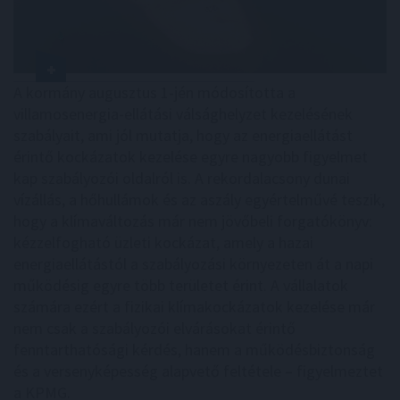
A kormány augusztus 1-jén módosította a
villamosenergia-ellátási válsághelyzet kezelésének
szabályait, ami jól mutatja, hogy az energiaellátást
érintő kockázatok kezelése egyre nagyobb figyelmet
kap szabályozói oldalról is. A rekordalacsony dunai
vízállás, a hőhullámok és az aszály egyértelművé teszik,
hogy a klímaváltozás már nem jövőbeli forgatókönyv:
kézzelfogható üzleti kockázat, amely a hazai
energiaellátástól a szabályozási környezeten át a napi
működésig egyre több területet érint. A vállalatok
számára ezért a fizikai klímakockázatok kezelése már
nem csak a szabályozói elvárásokat érintő
fenntarthatósági kérdés, hanem a működésbiztonság
és a versenyképesség alapvető feltétele – figyelmeztet
a KPMG.