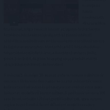
Kollégium
iskola
tanulója lett
45 százalékos
hozammal, míg a tanárok között az Újpesti Szűcs Sándor
Általános Iskola oktatója végzett az élen szintén 45
százalékos eredménnyel az összességében rendkívül szoros
és izgalmas versenyben. Mostantól a BÉT Részvényfutam
folyamatosan elérhető lesz, a következő verseny pedig
június 3-án indul, és július közepéig várja a befektetések
világa iránt érdeklődő résztvevőket.
A március 5. és május 29. között zajló versenyen a játékosok
összesen 60 kereskedési napon keresztül mérhették össze
befektetési tudásukat és pénzügyi ismereteiket valós piaci
helyzetet modellező környezetben. A játékosok hetente 500
ezer forint virtuális tőkével gazdálkodhattak, így a verseny
végére közel 6 millió forint állhatott rendelkezésükre