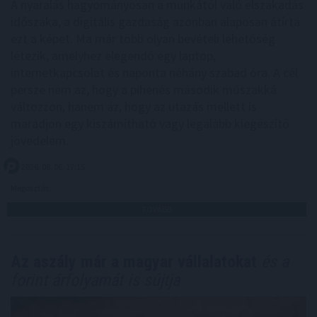
A nyaralás hagyományosan a munkától való elszakadás
időszaka, a digitális gazdaság azonban alaposan átírta
ezt a képet. Ma már több olyan bevételi lehetőség
létezik, amelyhez elegendő egy laptop,
internetkapcsolat és naponta néhány szabad óra. A cél
persze nem az, hogy a pihenés második műszakká
változzon, hanem az, hogy az utazás mellett is
maradjon egy kiszámítható vagy legalább kiegészítő
jövedelem.
2026. 08. 06. 17:15
Megosztás:
TOVÁBB
Az aszály már a magyar vállalatokat
és a
forint árfolyamát is sújtja