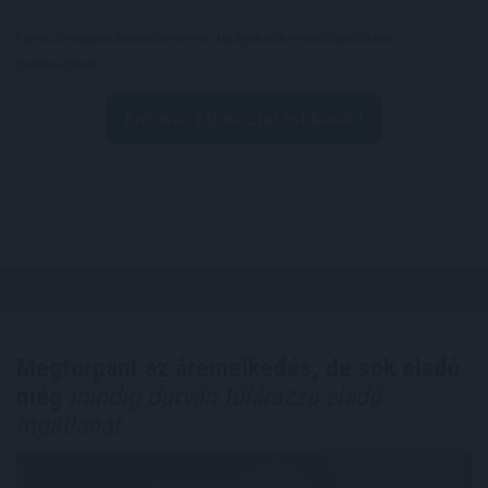
Forrás: Budapesti Értéktőzsde Nyrt., továbbította a Helló Sajtó! Üzleti
Sajtószolgálat.
Érdekel, tájékoztatást kérek!
Megtorpant az áremelkedés, de sok eladó
még
mindig durván túlárazza eladó
ingatlanát