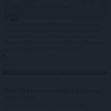
A 2026-os nyár második hőkupolája ismét jelentősen
növelte a klímák használatát. A hűtés helyszínenként
átlagosan napi 4,29 kWh energiát igényelt a Daikin
klímákat és hőszivattyúkat vezérlő Onecta alkalmazás
anonim, országos használati adatai szerint.
2026. 08. 07. 01:00
Megosztás:
TOVÁBB
Elmaradt a várakozásoktól az
ipar júniusi
teljesítménye
Az ipari termelés júniusi mutatói elmaradtak a