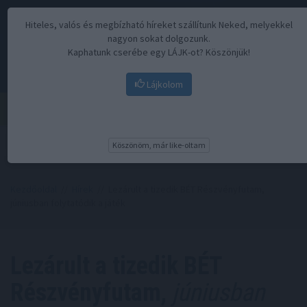
Hiteles, valós és megbízható híreket szállítunk Neked, melyekkel
nagyon sokat dolgozunk.
Kaphatunk cserébe egy LÁJK-ot? Köszönjük!
Lájkolom
Menü
Köszönöm, már like-oltam
Kezdőoldal
//
Hírek
// Lezárult a tizedik BÉT Részvényfutam,
júniusban folytatódik a játék
Lezárult a tizedik BÉT
Részvényfutam,
júniusban