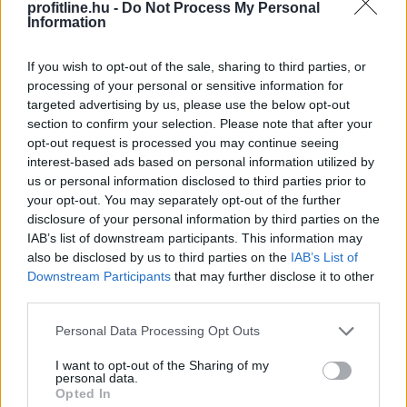
Megosztás:
profitline.hu -
Do Not Process My Personal
Information
TOVÁBB
If you wish to opt-out of the sale, sharing to third parties, or
processing of your personal or sensitive information for
Így változtatja meg a fizetésemelési
targeted advertising by us, please use the below opt-out
tárgyalásokat a bértranszparencia
section to confirm your selection. Please note that after your
opt-out request is processed you may continue seeing
interest-based ads based on personal information utilized by
us or personal information disclosed to third parties prior to
your opt-out. You may separately opt-out of the further
disclosure of your personal information by third parties on the
IAB’s list of downstream participants. This information may
also be disclosed by us to third parties on the
IAB’s List of
Downstream Participants
that may further disclose it to other
third parties.
Please note that this website/app uses one or more Google
Personal Data Processing Opt Outs
services and may gather and store information including but
not limited to your visit or usage behaviour. You may click to
I want to opt-out of the Sharing of my
personal data.
grant or deny consent to Google and its third-party tags to
Opted In
use your data for below specified purposes in below Google