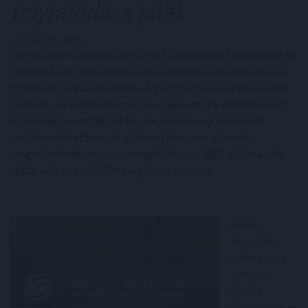
folytatódik a játék
2026. 06. 07. 04:00
Jelentős aktivitás mellett zárult a Budapesti Értéktőzsde és
a Pénziránytű Alapítvány közös szervezésű tőzsdejátéka, a
tizedik BÉT Részvényfutam. A megújult verseny idén webes
felületen és mobilalkalmazáson keresztül is elérhető volt,
és iskolás korosztálytól kezdve valamennyi érdeklődő
csatlakozhatott hozzá. A három hónapon át tartó
megmérettetésben összesen több mint 3000 játékos vett
részt, akik közel 35 000 megbízást adtak le.
A diák
kategória
győztese az
Jurisich
Miklós
Gimnázium és