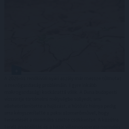
A 2026-os rendkívüli nyári aszály már messze túlmutat
a mezőgazdaság problémáin. Egyre inkább
makrogazdasági kockázattá válik. A Duna budapesti
vízszintje történelmi mélységbe süllyedt, ami
ellehetetlenítette a hajózást, a hűtővíz hiánya pedig
arra kényszerítette a paksi atomerőművet, hogy
termelését a minimális szintre csökkentse. A közútra
terelt áruszállítás és a hazai villamosenergia-termelés