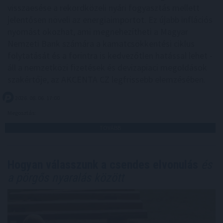
visszaesése a rekordközeli nyári fogyasztás mellett
jelentősen növeli az energiaimportot. Ez újabb inflációs
nyomást okozhat, ami megnehezítheti a Magyar
Nemzeti Bank számára a kamatcsökkentési ciklus
folytatását és a forintra is kedvezőtlen hatással lehet -
áll a nemzetközi fizetések és devizapiaci megoldások
szakértője, az AKCENTA CZ legfrissebb elemzésében.
2026. 08. 06. 17:00
Megosztás:
TOVÁBB
Hogyan válasszunk a csendes elvonulás
és
a pörgős nyaralás között