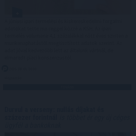
A júniusi ipari termelési és kiskereskedelmi forgalmi
adatokat tette ma reggel közzé a KSH. Az ipari
termelés volumene 4,1 százalékkal nőtt éves szinten a
munkanaphatástól megtisztított adatok szerint. Az
adat jóval kedvezőbb lett az általunk vártnál, de
elmaradt piaci konszenzustól.
2026. 08. 06. 16:00
Megosztás:
TOVÁBB
Durvul a verseny: nullás díjakat és
százezer forintnál
is többet ér egy új céges
ügyfél a bankoknak