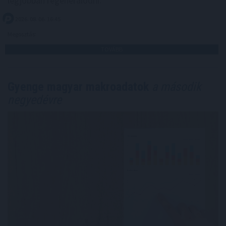
legjobban regenerálódni.
2026. 08. 06. 16:45
Megosztás:
TOVÁBB
Gyenge magyar makroadatok
a második
negyedévre