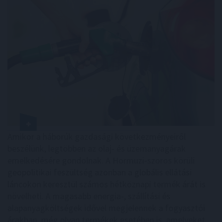
Amikor a háborúk gazdasági következményeiről
beszélünk, legtöbben az olaj- és üzemanyagárak
emelkedésére gondolnak. A Hormuzi-szoros körüli
geopolitikai feszültség azonban a globális ellátási
láncokon keresztül számos hétköznapi termék árát is
növelheti. A magasabb energia-, szállítási és
alapanyagköltségek idővel megjelennek a fogyasztói
árakban, még olyan termékek esetében is, amelyeket