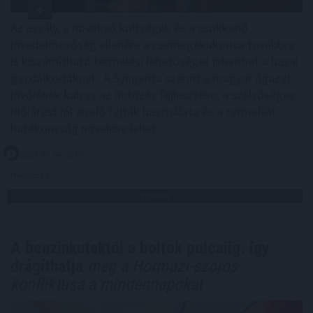
Az aszály, a növekvő költségek és a csökkenő
jövedelmezőség ellenére a csemegekukorica továbbra
is kiszámítható termelési lehetőséget jelenthet a hazai
gazdálkodóknak. A Syngenta szerint a magyar ágazat
jövőjének kulcsa az öntözés fejlesztése, a szélsőséges
időjárást jól viselő fajták használata és a termelési
hatékonyság növelése lehet.
2026. 08. 06. 20:00
Megosztás:
TOVÁBB
A benzinkutaktól a boltok polcaiig: így
drágíthatja
meg a Hormuzi-szoros
konfliktusa a mindennapokat