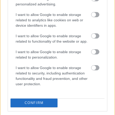
personalized advertising.
I want to allow Google to enable storage
related to analytics like cookies on web or
device identifiers in apps.
I want to allow Google to enable storage
related to functionality of the website or app.
I want to allow Google to enable storage
related to personalization.
I want to allow Google to enable storage
related to security, including authentication
A rendkívüli hőség és szárazság közepette a
functionality and fraud prevention, and other
halgazdálkodók már nem a legnagyobb hozamra
user protection.
törekszenek, a vészhelyzet kialakulását próbálják
megelőzni minden eszközzel - közölte az MTI-vel
csütörtökön a Magyar Akvakultúra és Halászati
CONFIRM
Szakmaközi Szervezet (MA-HAL).