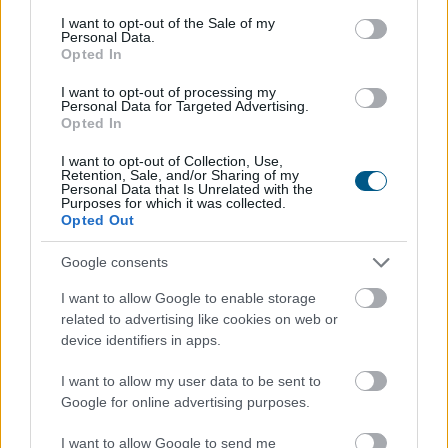
Magyarországon is új korszakot hoz az Európai Unió
consent section.
I want to opt-out of the Sale of my
bértranszparencia-szabályozása, amely minden
Personal Data.
eddiginél átláthatóbbá teszi a vállalati javadalmazást: a
Opted In
munkavállalók ezentúl joggal kérhetik ki
I want to opt-out of processing my
munkáltatójuktól az azonos értékű munkát végzők
Personal Data for Targeted Advertising.
Opted In
átlagos bérét. A WHC szakértői arra figyelmeztetnek,
hogy az új irányelv nemcsak a bértárgyalások
I want to opt-out of Collection, Use,
dinamikáját változtatja meg, de komoly
Retention, Sale, and/or Sharing of my
Personal Data that Is Unrelated with the
adminisztrációs és kulturális felkészülést is megkövetel
Purposes for which it was collected.
Opted Out
a hazai cégektől.
2026. 08. 06. 22:00
Google consents
Megosztás:
I want to allow Google to enable storage
related to advertising like cookies on web or
TOVÁBB
device identifiers in apps.
I want to allow my user data to be sent to
A vészhelyzet elkerülésén
dolgoznak a
Google for online advertising purposes.
halgazdálkodók
I want to allow Google to send me