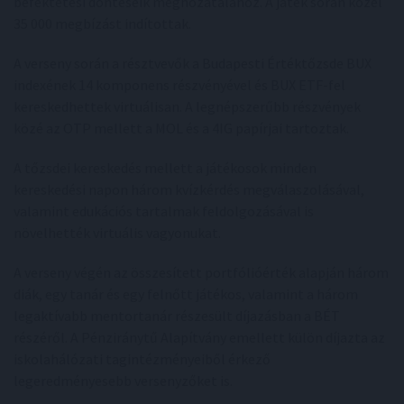
befektetési döntéseik meghozatalához. A játék során közel
35 000 megbízást indítottak.
A verseny során a résztvevők a Budapesti Értéktőzsde BUX
indexének 14 komponens részvényével és BUX ETF-fel
kereskedhettek virtuálisan. A legnépszerűbb részvények
közé az OTP mellett a MOL és a 4IG papírjai tartoztak.
A tőzsdei kereskedés mellett a játékosok minden
kereskedési napon három kvízkérdés megválaszolásával,
valamint edukációs tartalmak feldolgozásával is
növelhették virtuális vagyonukat.
A verseny végén az összesített portfólióérték alapján három
diák, egy tanár és egy felnőtt játékos, valamint a három
legaktívabb mentortanár részesült díjazásban a BÉT
részéről. A Pénziránytű Alapítvány emellett külön díjazta az
iskolahálózati tagintézményeiből érkező
legeredményesebb versenyzőket is.