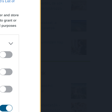
B’s List of
Megtorpant az áremelkedés, de sok
eladó még mindig durván túlárazza
eladó ingatlanát
er and store
to grant or
Rekordhőség, rekordkockázat: a
ed purposes
klímaváltozás már a vállalatok
működését is átírja
Mit tesz az agyaddal, ha minden nap
ugyanazt csinálod?
Friss elemzéseink
Fokozatos kamatcsökkentést
támogatnak az amerikai
jegybankárok
Örülhetnek a Richter befektetők -
piaci konszenzus feletti számokat