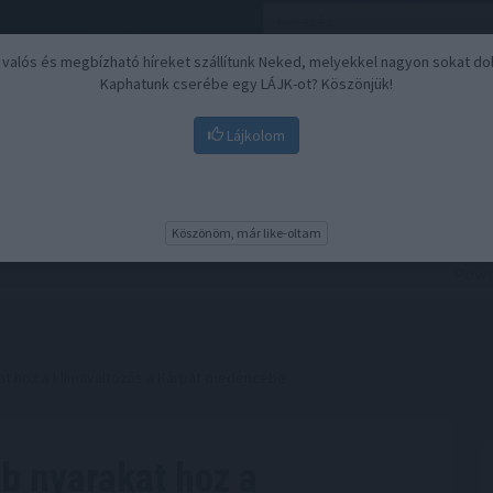
, valós és megbízható híreket szállítunk Neked, melyekkel nagyon sokat do
Kaphatunk cserébe egy LÁJK-ot? Köszönjük!
Lájkolom
Nyugdíj
Biztosítási befektetések
BU
Köszönöm, már like-oltam
at hoz a klímaváltozás a Kárpát-medencébe
b nyarakat hoz a