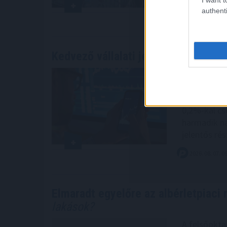
authenti
2026. 08. 07. 1
Kedvező vállalati jelentések támog
Mérsékelt 
vezető nyug
DAX 0,1%-ka
0,2%-kal cs
harmadik na
jelentős rés
2026. 08. 07. 0
Elmaradt egyelőre az albérletpiaci 
lakások?
A felsőokta