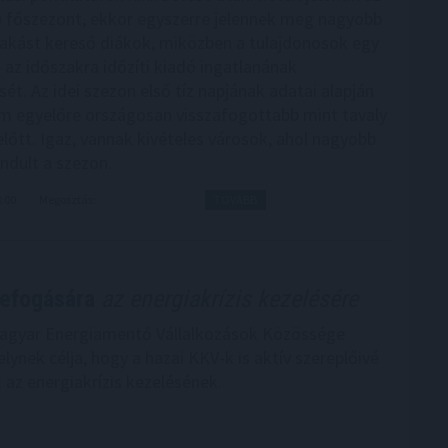
ci főszezont, ekkor egyszerre jelennek meg nagyobb
akást kereső diákok, miközben a tulajdonosok egy
e az időszakra időzíti kiadó ingatlanának
ét. Az idei szezon első tíz napjának adatai alapján
am egyelőre országosan visszafogottabb mint tavaly
előtt. Igaz, vannak kivételes városok, ahol nagyobb
indult a szezon.
8:00
Megosztás:
TOVÁBB
zefogására
az energiakrízis kezelésére
Magyar Energiamentő Vállalkozások Közössége
ynek célja, hogy a hazai KKV-k is aktív szereplőivé
 az energiakrízis kezelésének.