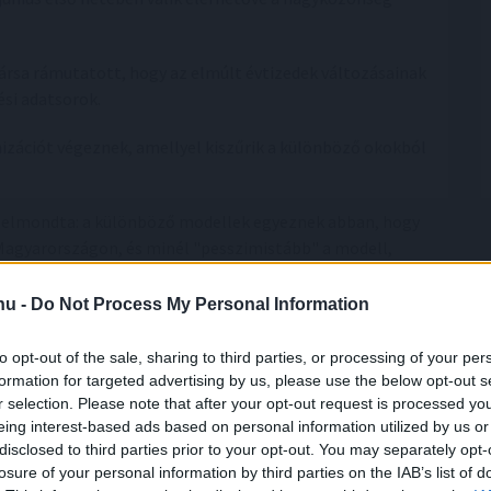
társa rámutatott, hogy az elmúlt évtizedek változásainak
si adatsorok.
zációt végeznek, amellyel kiszűrik a különböző okokból
a elmondta: a különböző modellek egyeznek abban, hogy
Magyarországon, és minél "pesszimistább" a modell,
ot is elérheti. A modellek szerint több csapadékra van
ni, a nyarak egyre szárazabbak lesznek.
.hu -
Do Not Process My Personal Information
munkatársa elmondta, Budapestre és Szegedre mint városi
to opt-out of the sale, sharing to third parties, or processing of your per
atásait. Mindkét város esetében várhatan nőni fog az
formation for targeted advertising by us, please use the below opt-out s
eden 1,6-3,5 fokkal. Többek között a nyári napok -
r selection. Please note that after your opt-out request is processed y
 fokot - száma is nőni fog mindkét városban, de
eing interest-based ads based on personal information utilized by us or
disclosed to third parties prior to your opt-out. You may separately opt-
bb, körülbelül 90-100 ilyen nap várható, mint
losure of your personal information by third parties on the IAB’s list of