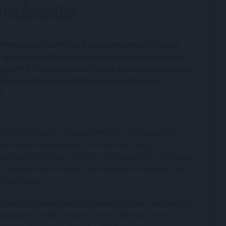
-medencébe
llfuttatások szerint az évszázad végére nőni fog az
egyre szárazabbak lesznek, miközben nő a talajközeli
rofit Zrt. által szervezett keddi szakmai konferencián,
Éghajlatváltozás Multidiszciplináris Nemzeti
.
nka Gábor Gyula, a HungaroMet Zrt. vezérigazgatója
zöntőjében arról beszélt, nem kérdés, hogy
változott a klíma, a korábbi "ökölszabályok" - például,
y a Balatonnál a Bakony felől érkeznek a viharok - már
 érvényesek.
zátette: a projektben számszerűsíthetően, előrejelzés
májában be tudják mutatni, milyen klímára lehet