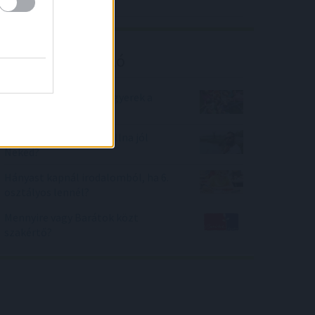
kell fizetni
Kalkulátor ajánló
Mennyi pénzt vigyen a gyerek a
táborba?
Milyen stílusú szakáll állna jól
Neked?
Hányast kapnál irodalomból, ha 6.
osztályos lennél?
Mennyire vagy Barátok közt
szakértő?