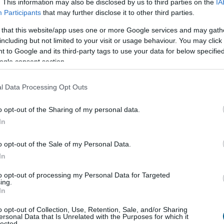
. This information may also be disclosed by us to third parties on the
IA
Participants
that may further disclose it to other third parties.
 csökken a városi hősziget intenzitása például a tetők és
 találták, hogy a tetők és utak fényvisszaverő
 that this website/app uses one or more Google services and may gath
nem okozott érdemi hőmérséklet-csökkenést, de a
including but not limited to your visit or usage behaviour. You may click 
 to Google and its third-party tags to use your data for below specifi
t is eredményezhet.
ogle consent section.
minőségre gyakorolt hatását is, erről Ferenczi Zita, a
 munkatársa számolt be.
l Data Processing Opt Outs
ezőanyag esetében javulás várható, ami elsősorban a
o opt-out of the Sharing of my personal data.
lezett csökkentésének köszönhető.
In
d mennyisége, leginkább a városi területeken, elsősorban
o opt-out of the Sale of my Personal Data.
tt. A 10 mikronnál kisebb légköri aeroszolok esetében
In
ban az ipari tevékenység növekedése és a lakossági
to opt-out of processing my Personal Data for Targeted
n kismértékben emelkedni fog.
ing.
In
 is kihívást jelent, a modellek szerint a koncentrációja a
o opt-out of Collection, Use, Retention, Sale, and/or Sharing
ugusztusban.
ersonal Data that Is Unrelated with the Purposes for which it
lected.