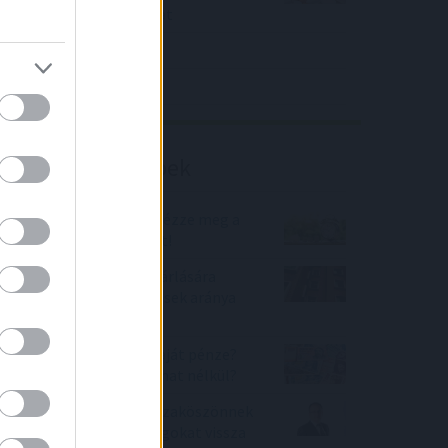
közölt a tőzsdei vállalat
4IG elemzés
Richter elemzés
Befektetési tippek
Sokallja az inflációt? Nézze meg a
lakáshitelek drágulását!
A használt lakások vásárlására
szóló csok-os szerződések aránya
19 százalékra nőtt
Nem fontos Önnek a saját pénze?
Akkor miért hagyja kamat nélkül?
Aegon Alapkezelő: Visszaköszönnek
a 70-es évek, az adósságokat vissza