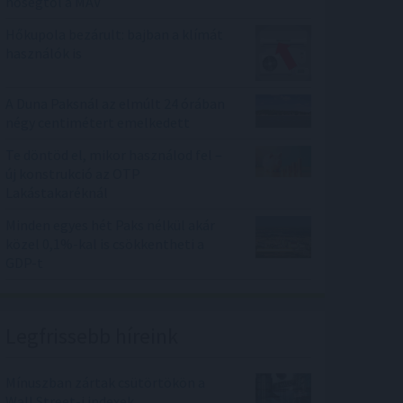
hőségtől a MÁV
Hőkupola bezárult: bajban a klímát
használók is
A Duna Paksnál az elmúlt 24 órában
négy centimétert emelkedett
Te döntöd el, mikor használod fel –
új konstrukció az OTP
Lakástakaréknál
Minden egyes hét Paks nélkül akár
közel 0,1%-kal is csökkentheti a
GDP-t
Legfrissebb híreink
Mínuszban zártak csütörtökön a
Wall Street-i indexek