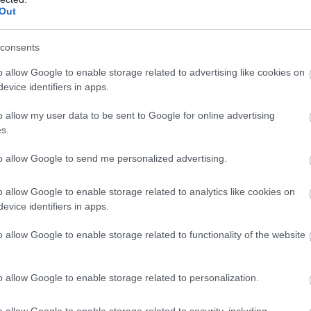
Out
okat a kémiai folyamatokat, amelyek során az ózon
s hozzájárulhatnak ahhoz, hogy a felszín közelében
esz a növényzetre, elsősorban a fákra, de a
consents
a fel a figyelmet.
o allow Google to enable storage related to advertising like cookies on
evice identifiers in apps.
o allow my user data to be sent to Google for online advertising
s.
to allow Google to send me personalized advertising.
o allow Google to enable storage related to analytics like cookies on
evice identifiers in apps.
l Street-i indexek
o allow Google to enable storage related to functionality of the website
 részvénypiacok csütörtökön csökkenésben zártak,
befektetők a vállalati gyorsjelentéseket, valamint az
lamok és Irán között az esetleges békemegállapodás
o allow Google to enable storage related to personalization.
 jeleket figyelték. Az S&P500 0,2%-kal, a Dow Jones
 Nasdaq Composite 0,1%-kal zárt alacsonyabban.
o allow Google to enable storage related to security, including