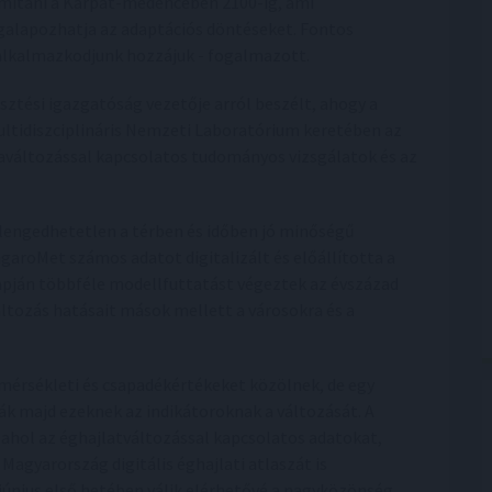
mítani a Kárpát-medencében 2100-ig, ami
alapozhatja az adaptációs döntéseket. Fontos
 alkalmazkodjunk hozzájuk - fogalmazott.
esztési igazgatóság vezetője arról beszélt, ahogy a
ltidiszciplináris Nemzeti Laboratórium keretében az
aváltozással kapcsolatos tudományos vizsgálatok és az
lengedhetetlen a térben és időben jó minőségű
aroMet számos adatot digitalizált és előállította a
apján többféle modellfuttatást végeztek az évszázad
áltozás hatásait mások mellett a városokra és a
mérsékleti és csapadékértékeket közölnek, de egy
k majd ezeknek az indikátoroknak a változását. A
k, ahol az éghajlatváltozással kapcsolatos adatokat,
Magyarország digitális éghajlati atlaszát is
 június első hetében válik elérhetővé a nagyközönség