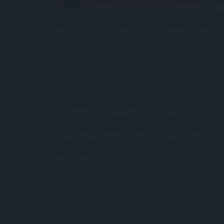
szá
meg
megérteni a folyamatokat, hogy felkészüljünk és
Szépszó Gabriella, a klimatológiai és kutatás-fejl
HungaroMet Nonprofit Zrt. az Éghajlatváltozás Mu
elmúlt években számos fejlesztést végzett a klím
ismereterjesztés támogatására.
Mint mondta, az éghajlatváltozás vizsgálatához e
meteorológiai alapadatok használata, ezért a Hung
vizsgálathoz szükséges adatsorokat. Az adatok al
végéig várható éghajlatról, és vizsgálták a klímav
levegőminőségre.
A https://klimadat.met.hu/ oldalon elsősorban hő
fejlesztés nyomán az adatok pontosabban mutatjá
projektben egy új éghajlati portált is kialakítana
háttérinformációkat gyűjtik össze, többek között 
elkészítették. Az eghajlat.met.hu oldal várhatóan