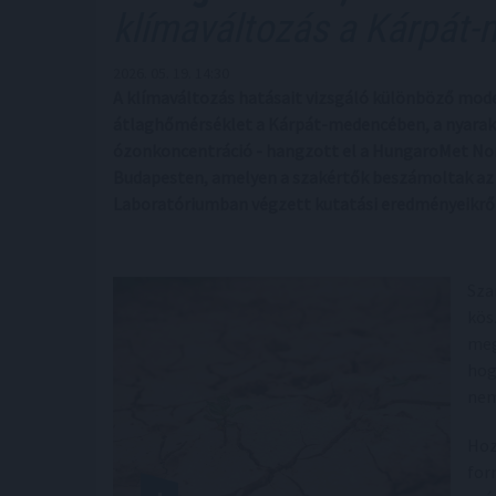
klímaváltozás a Kárpát
2026. 05. 19. 14:30
A klímaváltozás hatásait vizsgáló különböző mode
átlaghőmérséklet a Kárpát-medencében, a nyarak 
ózonkoncentráció - hangzott el a HungaroMet Nonp
Budapesten, amelyen a szakértők beszámoltak az 
Laboratóriumban végzett kutatási eredményeikről
Sza
kös
meg
hog
nem
Hoz
for