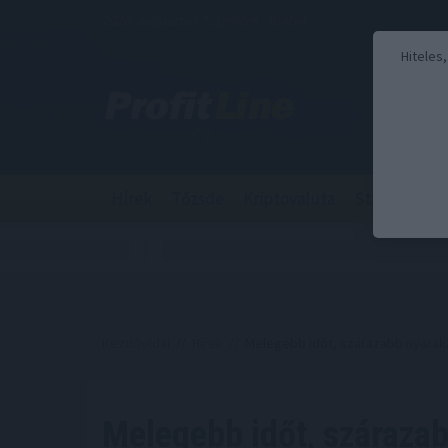
2026. augusztus 7., péntek - Ibolya
Hiteles
Hírek
Tőzsde
Kriptovaluta
Stabilcoin
Kezdőoldal
//
Hírek
// Melegebb időt, szárazabb nyarak
Melegebb időt, szárazab