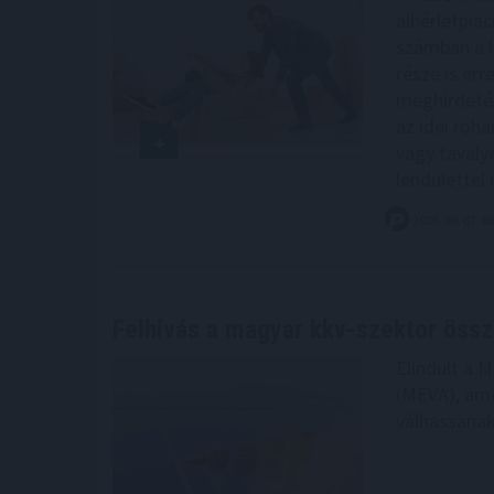
albérletpia
számban a l
része is err
meghirdetés
az idei roh
vagy tavaly
lendülettel 
2026. 08. 07. 0
Felhívás a magyar kkv-szektor öss
Elindult a 
(MEVA), amel
válhassanak