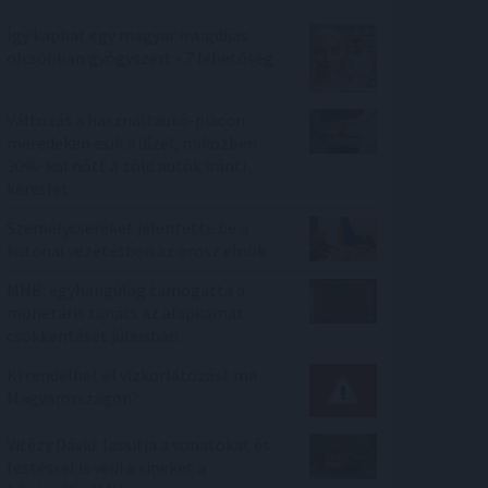
Így kaphat egy magyar nyugdíjas
olcsóbban gyógyszert - 7 lehetőség
Változás a használtautó-piacon:
meredeken esik a dízel, miközben
30%-kal nőtt a zöld autók iránti
kereslet
Személycseréket jelentette be a
katonai vezetésben az orosz elnök
MNB: egyhangúlag támogatta a
monetáris tanács az alapkamat
csökkentését júliusban
Ki rendelhet el vízkorlátozást ma
Magyarországon?
Vitézy Dávid: lassítja a vonatokat és
festéssel is védi a síneket a