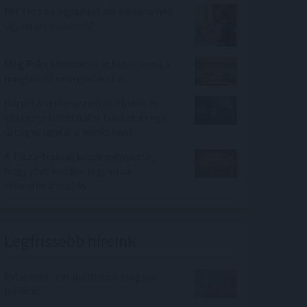
Mit tesz az agyaddal, ha minden nap
ugyanazt csinálod?
Még Paks kiesését is áthidalhatná a
megfelelő energiatárolás
Durvul a verseny: nullás díjakat és
százezer forintnál is többet ér egy
új céges ügyfél a bankoknak
A Tisza-frakció kezdeményezte,
hogy jövő kedden legyen az
államfőválasztás
Legfrissebb híreink
Évtizedes mélyponton a magyar
infláció