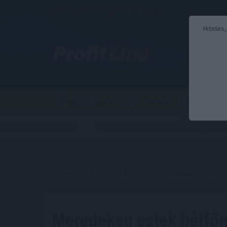
2026. augusztus 7., péntek - Ibolya
Hiteles
Hírek
Tőzsde
Kriptovaluta
Stabilcoin
Kezdőoldal
//
Hírek
// Meredeken estek hétfőn az euróö
Meredeken estek hétfőn