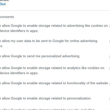
Out
1:00
Megosztás:
TOVÁBB
consents
anaf és a Mol
o allow Google to enable storage related to advertising like cookies on
evice identifiers in apps.
ajvezeték-üzemeltető Janaf és a Mol-csoport
t kötött 2,05 millió tonna nyersolaj szállításáról
o allow my user data to be sent to Google for online advertising
özölte a horvát társaság csütörtökön.
s.
to allow Google to send me personalized advertising.
0:00
Megosztás:
TOVÁBB
o allow Google to enable storage related to analytics like cookies on
evice identifiers in apps.
o allow Google to enable storage related to functionality of the website
 és értelmezése
– hogyan működik a
o allow Google to enable storage related to personalization.
n APY azt mutatja meg, hogy egy stabilcoinban
o allow Google to enable storage related to security, including