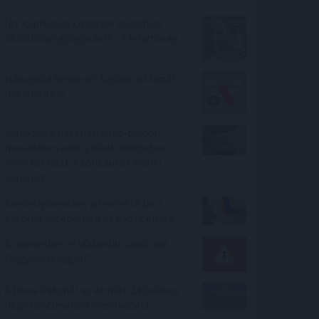
Így kaphat egy magyar nyugdíjas
olcsóbban gyógyszert - 7 lehetőség
Hőkupola bezárult: bajban a klímát
használók is
Változás a használtautó-piacon:
meredeken esik a dízel, miközben
30%-kal nőtt a zöld autók iránti
kereslet
Személycseréket jelentette be a
katonai vezetésben az orosz elnök
Ki rendelhet el vízkorlátozást ma
Magyarországon?
A Duna Paksnál az elmúlt 24 órában
négy centimétert emelkedett