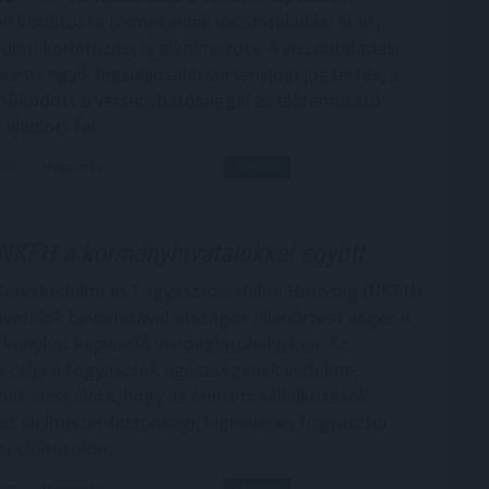
n korlátozta termékeinek viszonteladási árait,
ületi korlátozást is alkalmazott. A viszonteladási
ése az egyik legsúlyosabb versenyjogi jogsértés, a
működött a versenyhatósággal és előremutató
 ajánlott fel.
8:00
Megosztás:
TOVÁBB
NKFH a kormányhivatalokkal együtt
Kereskedelmi és Fogyasztóvédelmi Hatóság (NKFH)
vatalok bevonásával országos ellenőrzést végez a
konyhát képviselő vendéglátóhelyeken. Az
k célja a fogyasztók egészségének védelme,
nak vizsgálata, hogy az érintett vállalkozások
az élelmiszer-biztonsági, higiéniai és fogyasztói
i előírásokat.
7:00
Megosztás:
TOVÁBB