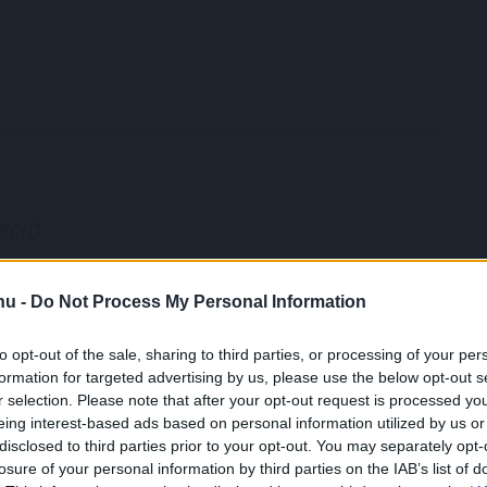
áció
gel a júliusi fogyasztói inflációs adatot tette
k szerint a fogyasztói árak havi szinten 0,1
.hu -
Do Not Process My Personal Information
 csökkentek. Az éves szintű infláció így tovább
 százalékra a júniusi 1,7 százalékról. A további
to opt-out of the sale, sharing to third parties, or processing of your per
kkenés borítékolható volt, ennek mértéke azonban
formation for targeted advertising by us, please use the below opt-out s
a vártat. Az 1,2 százalékos tényadat így mind az 1,6
r selection. Please note that after your opt-out request is processed y
piaci konszenzusnál, mind a mi – ennél alacsonyabb –
eing interest-based ads based on personal information utilized by us or
disclosed to third parties prior to your opt-out. You may separately opt-
kos várakozásunknál kisebb lett. A maginflációnál
losure of your personal information by third parties on the IAB’s list of
t ilyen mértékű a lassulás, ez a mutató 1,9