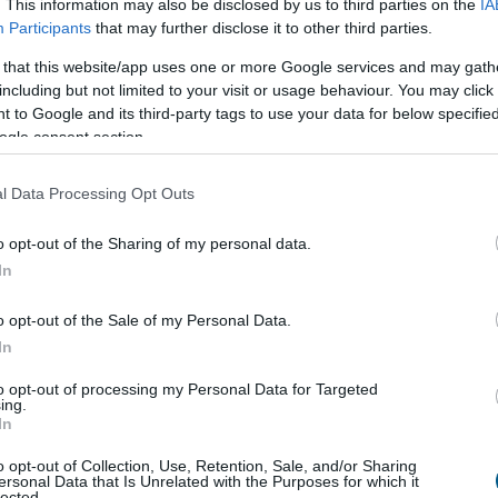
. This information may also be disclosed by us to third parties on the
IA
llt júliusban a júniusi 2 százalék után.
Participants
that may further disclose it to other third parties.
ben a mostani alacsony adat várhatóan megágyaz a
ybanki kamatcsökkentéseknek az augusztusi, és
 that this website/app uses one or more Google services and may gath
including but not limited to your visit or usage behaviour. You may click 
ínűséggel a szeptemberi kamatdöntő üléseken.
 to Google and its third-party tags to use your data for below specifi
ogle consent section.
2:00
Megosztás:
TOVÁBB
l Data Processing Opt Outs
energiaellátása,
de drámai az Orbán-
o opt-out of the Sharing of my personal data.
In
 energiaellátása stabil, az ivóvízellátás biztosított,
dják a rendkívüli intézkedések egy részét, ugyanakkor
o opt-out of the Sale of my Personal Data.
an figyelemmel kísérik a paksi atomerőmű
In
ahol a mostani vízállásjelzések alapján "halvány
to opt-out of processing my Personal Data for Targeted
ra", hogy hétfőn újraindulhat még egy turbina -
ing.
iniszterelnök pénteki sajtótájékoztatóján, amelyen
In
ta az Orbán-kormányt, hogy drámai helyzetet
o opt-out of Collection, Use, Retention, Sale, and/or Sharing
a az energia- és vízellátás területén.
ersonal Data that Is Unrelated with the Purposes for which it
lected.