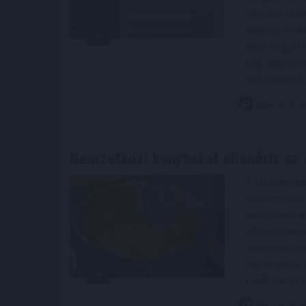
rendszerébe
valamint ter
árak rögzít
cég együtt
vállalásokat
2026. 08. 07. 1
Nemzetközi konyhákat ellenőriz az
A Nemzeti 
a kormányhi
nemzetközi 
ellenőrzése
valamint an
betartják-e 
tájékoztatás
2026. 08. 07. 1