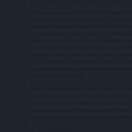
A makrogazdasági adatok ezúttal sem rángatták 
indexek erősek maradtak az USA-ban, de Európában
euróövezeti béradatok lassan az inflációs céllal k
várt kamat visszatért a jelenlegi, 3,5-3,75%-os cél
hozam másfél éves csúcsról, 4,7% közeléből korrig
tól 3-4 helyett csak 2-3 emelést áraz a piac, a tí
fordult és tegnapra ismét beesett a járvány utáni k
os szint alá. A dollár a múlt hét közepére az 1,16
magas olajáraknak és az erősödő kockázatkerülésne
hozott, az 1,165-ös szintig.
A régiós devizák a múlt hét második felétől erőre 
szembeni árfolyama a hét közepi 363-as szintről 35
kötvényhozamok is csökkentek, a hazaiak továbbra 
ingadoztak, a tízéves referenciahozam pénteken i
Hormuzi-szorossal kapcsolatos erősödő globális 
forrás: OTP Ébresztő