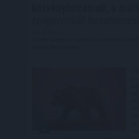
kötvényhozamok, a múlt
tengerentúli hozamesés
2026. 05. 26. 11:30
A fejlett piacokon továbbra is az Irán elleni hábor
mozgatták a piacokat.
A h
glo
haj
hét
USA
meg
kam
Az 
meg
Brent hordónkénti ára 110 dollár felett, de péntek