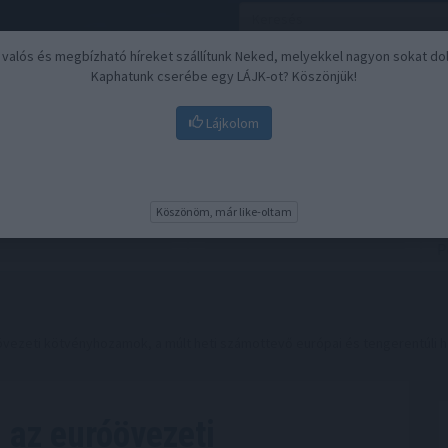
, valós és megbízható híreket szállítunk Neked, melyekkel nagyon sokat do
Kaphatunk cserébe egy LÁJK-ot? Köszönjük!
Lájkolom
Nyugdíj
Biztosítási befektetések
BU
Köszönöm, már like-oltam
vezeti kötvényhozamok, a múlt heti számottevő európai és tengerentúli
 az euróövezeti