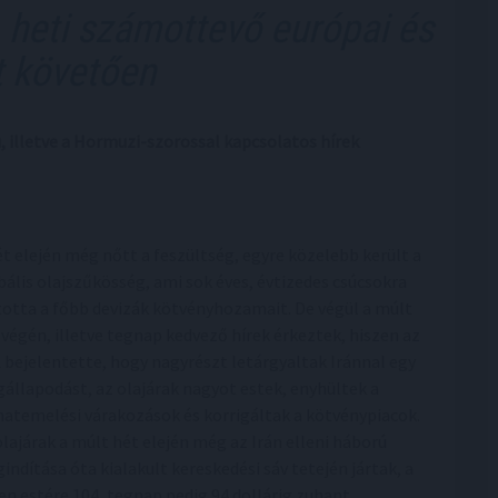
heti számottevő európai és
t követően
ú, illetve a Hormuzi-szorossal kapcsolatos hírek
ét elején még nőtt a feszültség, egyre közelebb került a
bális olajszűkösség, ami sok éves, évtizedes csúcsokra
totta a főbb devizák kötvényhozamait. De végül a múlt
 végén, illetve tegnap kedvező hírek érkeztek, hiszen az
 bejelentette, hogy nagyrészt letárgyaltak Iránnal egy
állapodást, az olajárak nagyot estek, enyhültek a
atemelési várakozások és korrigáltak a kötvénypiacok.
olajárak a múlt hét elején még az Irán elleni háború
indítása óta kialakult kereskedési sáv tetején jártak, a
en estére 104, tegnap pedig 94 dollárig zuhant.