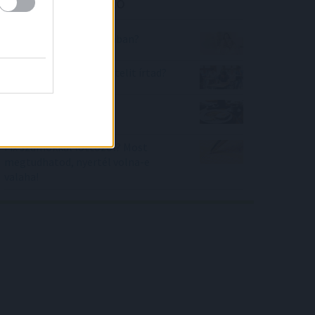
Kalkulátor ajánló
Hányan vannak a szobában?
Hányadik legjobb felvételit írtad?
Mennyire táplálkozok
egészségesen?
Fix számokkal lottózol? Most
megtudhatod, nyertél volna-e
valaha!