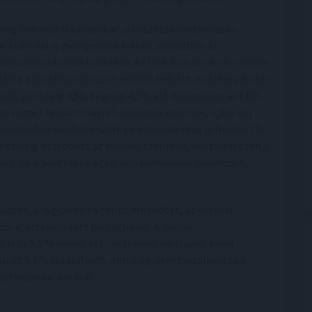
meg érdemben a piacokat, a beszerzésimenedzser-
 a vártnál is gyengébbek lettek, miközben az
onzisztens ütemre lassultak. Az USA-ban az idei év végére
sávra a korábban árazott emelés helyett. A tízéves dollár
ált, péntekig 4,55, tegnap 4,5% alá. Európában az EKB-
zéves német hozam másfél-évtizedes csúcsról, 3,2%-ról
ereskedési sáv felső széle és a lélektanilag is fontos 3%-
-os szintig erősödött az euróval szemben, köszönhetően a
k, de a pénteki és a tegnapi kereskedés korrekciót
kaptak, a legjobban a forint erősödött, az euróval
6-ig értékelődött fel tegnapig. A régiós
is az 5,5% körüli, két- és féléves mélypont körül
smét 5,6% alá süllyedt, ami még nem tartalmazza a
optimizmus hatását.