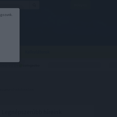
Belépés
lgozunk.
BOR
BIRS
Kalkulátorok
 hozamesést követően
Legnépszerűbb híreink