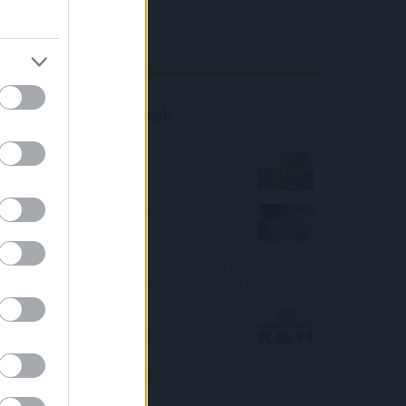
4IG elemzés
Richter elemzés
Befektetési tippek
Kilőttek a „kanapé” hitelek
Sok országnak fájhat idén a dollár
erősödése
Mélypontra zuhant a babaváró, de a zöld
hitelekkel fűtött lakáskölcsönök kitartanak
Kibővített biztosítási védelmet
vehetnek igénybe a K&H hitelesek