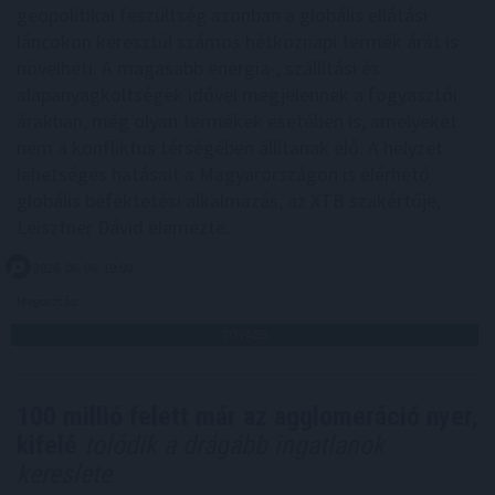
geopolitikai feszültség azonban a globális ellátási
láncokon keresztül számos hétköznapi termék árát is
növelheti. A magasabb energia-, szállítási és
alapanyagköltségek idővel megjelennek a fogyasztói
árakban, még olyan termékek esetében is, amelyeket
nem a konfliktus térségében állítanak elő. A helyzet
lehetséges hatásait a Magyarországon is elérhető
globális befektetési alkalmazás, az XTB szakértője,
Leisztner Dávid elemezte.
2026. 08. 06. 19:00
Megosztás:
TOVÁBB
100 millió felett már az agglomeráció nyer,
kifelé
tolódik a drágább ingatlanok
kereslete