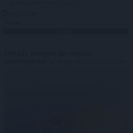
nagyobb lendülettel indult a szezon.
2026. 08. 07. 08:00
Megosztás:
TOVÁBB
Felhívás a magyar kkv-szektor
összefogására
az energiakrízis kezelésére