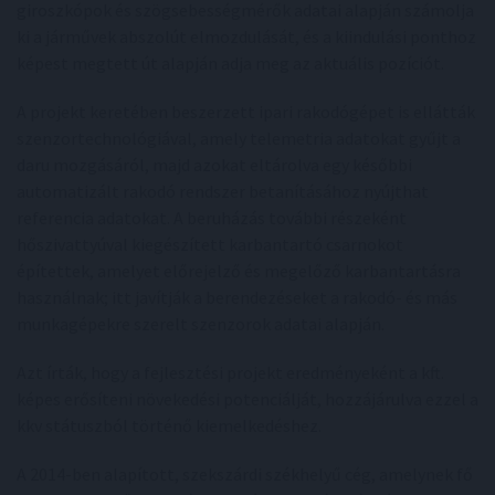
giroszkópok és szögsebességmérők adatai alapján számolja
ki a járművek abszolút elmozdulását, és a kiindulási ponthoz
képest megtett út alapján adja meg az aktuális pozíciót.
A projekt keretében beszerzett ipari rakodógépet is ellátták
szenzortechnológiával, amely telemetria adatokat gyűjt a
daru mozgásáról, majd azokat eltárolva egy későbbi
automatizált rakodó rendszer betanításához nyújthat
referencia adatokat. A beruházás további részeként
hőszivattyúval kiegészített karbantartó csarnokot
építettek, amelyet előrejelző és megelőző karbantartásra
használnak; itt javítják a berendezéseket a rakodó- és más
munkagépekre szerelt szenzorok adatai alapján.
Azt írták, hogy a fejlesztési projekt eredményeként a kft.
képes erősíteni növekedési potenciálját, hozzájárulva ezzel a
kkv státuszból történő kiemelkedéshez.
A 2014-ben alapított, szekszárdi székhelyű cég, amelynek fő