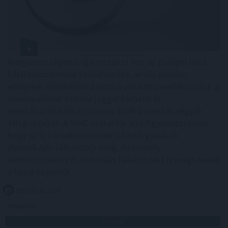
Magyarországon is új korszakot hoz az Európai Unió
bértranszparencia-szabályozása, amely minden
eddiginél átláthatóbbá teszi a vállalati javadalmazást: a
munkavállalók ezentúl joggal kérhetik ki
munkáltatójuktól az azonos értékű munkát végzők
átlagos bérét. A WHC szakértői arra figyelmeztetnek,
hogy az új irányelv nemcsak a bértárgyalások
dinamikáját változtatja meg, de komoly
adminisztrációs és kulturális felkészülést is megkövetel
a hazai cégektől.
2026. 08. 06. 22:00
Megosztás:
TOVÁBB