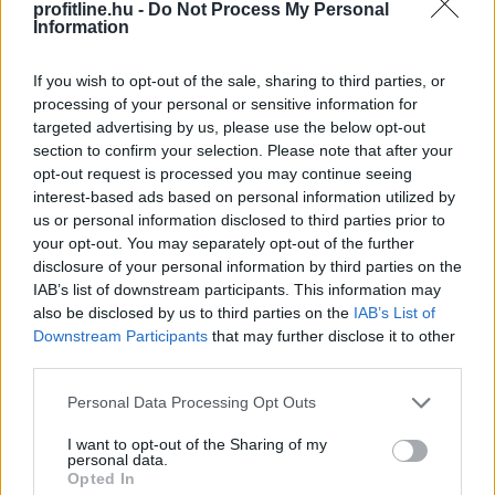
profitline.hu -
Do Not Process My Personal
Information
If you wish to opt-out of the sale, sharing to third parties, or
processing of your personal or sensitive information for
targeted advertising by us, please use the below opt-out
section to confirm your selection. Please note that after your
opt-out request is processed you may continue seeing
interest-based ads based on personal information utilized by
us or personal information disclosed to third parties prior to
your opt-out. You may separately opt-out of the further
disclosure of your personal information by third parties on the
IAB’s list of downstream participants. This information may
also be disclosed by us to third parties on the
IAB’s List of
Downstream Participants
that may further disclose it to other
third parties.
A WHO demencia-irányelveiben önálló kockázati
tényezőként szerepel a kognitív inaktivitás. A
Please note that this website/app uses one or more Google
Personal Data Processing Opt Outs
services and may gather and store information including but
dokumentum rámutat: az egész életen át tartó
not limited to your visit or usage behaviour. You may click to
I want to opt-out of the Sharing of my
kognitív aktivitás — a tanulás, a mentálisan igényes
personal data.
grant or deny consent to Google and its third-party tags to
feladatok és az új ingerek — szoros összefüggésben áll
Opted In
use your data for below specified purposes in below Google