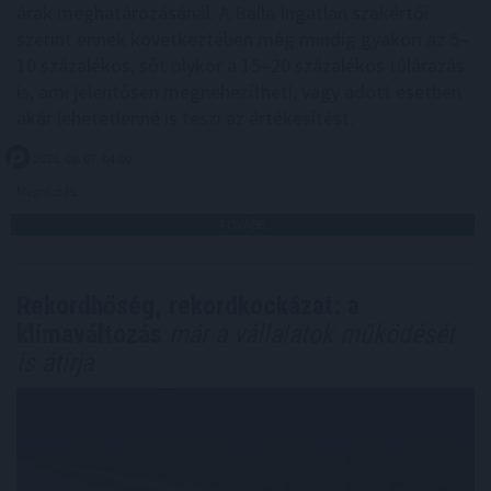
árak meghatározásánál. A Balla Ingatlan szakértői
szerint ennek következtében még mindig gyakori az 5–
10 százalékos, sőt olykor a 15–20 százalékos túlárazás
is, ami jelentősen megnehezítheti, vagy adott esetben
akár lehetetlenné is teszi az értékesítést.
2026. 08. 07. 04:00
Megosztás:
TOVÁBB
Rekordhőség, rekordkockázat: a
klímaváltozás
már a vállalatok működését
is átírja