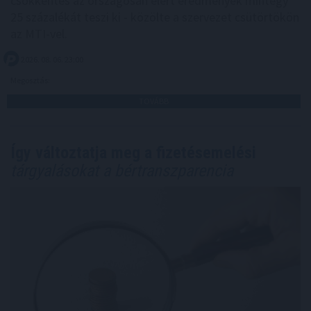
csökkentés az országosan elért eredmények mintegy
25 százalékát teszi ki - közölte a szervezet csütörtökön
az MTI-vel.
2026. 08. 06. 23:00
Megosztás:
TOVÁBB
Így változtatja meg a fizetésemelési
tárgyalásokat a bértranszparencia