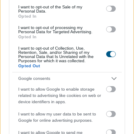
a szellemi hanyatlás alacsonyabb kockázatával .
consent section.
I want to opt-out of the Sale of my
Personal Data.
2026. 08. 07. 02:00
Opted In
Megosztás:
I want to opt-out of processing my
Personal Data for Targeted Advertising.
TOVÁBB
Opted In
I want to opt-out of Collection, Use,
Hőkupola bezárult: bajban
a klímát
Retention, Sale, and/or Sharing of my
Personal Data that Is Unrelated with the
használók is
Purposes for which it was collected.
Opted Out
Google consents
I want to allow Google to enable storage
related to advertising like cookies on web or
device identifiers in apps.
I want to allow my user data to be sent to
Google for online advertising purposes.
I want to allow Google to send me