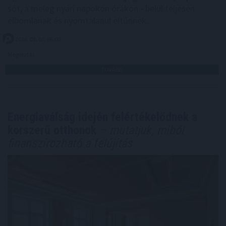
sőt, a meleg nyári napokon órákon - belül teljesen
elbomlanak és nyomtalanul eltűnnek.
2026. 08. 07. 06:00
Megosztás:
TOVÁBB
Energiaválság idején felértékelődnek a
korszerű otthonok
– mutatjuk, miből
finanszírozható a felújítás