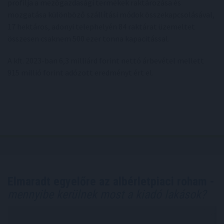
profilja a mezőgazdasági termékek raktározása és
mozgatása különböző szállítási módok összekapcsolásával,
17 hektáros, adonyi telephelyén 84 raktárat üzemeltet
összesen csaknem 500 ezer tonna kapacitással.
A kft. 2023-ban 6,3 milliárd forint nettó árbevétel mellett
915 millió forint adózott eredményt ért el.
Elmaradt egyelőre az albérletpiaci roham -
mennyibe kerülnek most a kiadó lakások?