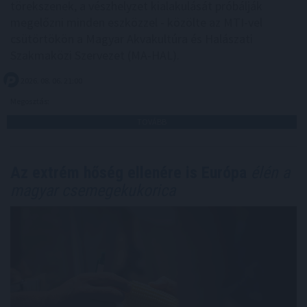
törekszenek, a vészhelyzet kialakulását próbálják
megelőzni minden eszközzel - közölte az MTI-vel
csütörtökön a Magyar Akvakultúra és Halászati
Szakmaközi Szervezet (MA-HAL).
2026. 08. 06. 21:00
Megosztás:
TOVÁBB
Az extrém hőség ellenére is Európa
élén a
magyar csemegekukorica