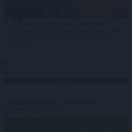
Elindult a Magyar Energiamentő Vállalkozások
Közössége (MEVA), amelynek célja, hogy a hazai KKV-k
is aktív szereplőivé válhassanak az energiakrízis
kezelésének.
2026. 08. 07. 07:00
Megosztás:
TOVÁBB
A mulcsozás titka, amitől szebb
lesz a
gyeped, mint valaha