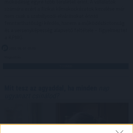
működésig egyre több területet érint. A vállalatok
számára ezért a fizikai klímakockázatok kezelése már
nem csak a szabályozói elvárásokat érintő
fenntarthatósági kérdés, hanem a működésbiztonság
és a versenyképesség alapvető feltétele – figyelmeztet
a KPMG.
2026. 08. 07. 03:00
Megosztás:
TOVÁBB
Mit tesz az agyaddal, ha minden
nap
ugyanazt csinálod?