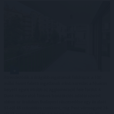
Átrendeződik a drágább ingatlanok földrajza: a 100
millió forint feletti ingatlanok iránti kereslet a főváros
helyett egyre inkább az agglomeráció felé fordul. A
Duna House első féléves tranzakciós adatai szerint
ebben az ársávban Budapest részesedése egy év alatt
57-ről 48 százalékra csökkent, míg Pest vármegyéé 24-
ről 33 százalékra nőtt. A háttérben egyszerű ok áll: