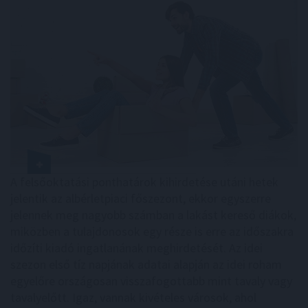
A felsőoktatási ponthatárok kihirdetése utáni hetek
jelentik az albérletpiaci főszezont, ekkor egyszerre
jelennek meg nagyobb számban a lakást kereső diákok,
miközben a tulajdonosok egy része is erre az időszakra
időzíti kiadó ingatlanának meghirdetését. Az idei
szezon első tíz napjának adatai alapján az idei roham
egyelőre országosan visszafogottabb mint tavaly vagy
tavalyelőtt. Igaz, vannak kivételes városok, ahol