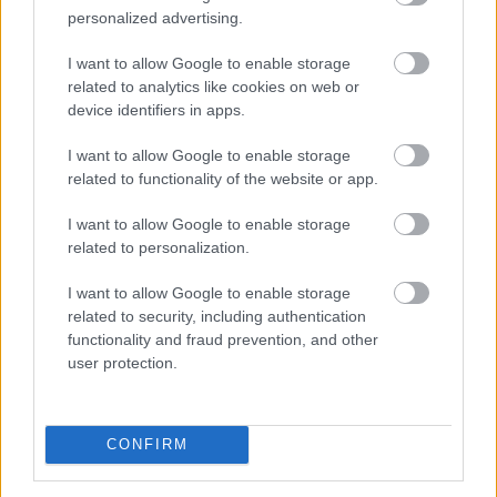
personalized advertising.
I want to allow Google to enable storage
related to analytics like cookies on web or
device identifiers in apps.
I want to allow Google to enable storage
related to functionality of the website or app.
I want to allow Google to enable storage
A 2026-os nyár második hőkupolája ismét jelentősen
related to personalization.
növelte a klímák használatát. A hűtés helyszínenként
átlagosan napi 4,29 kWh energiát igényelt a Daikin
I want to allow Google to enable storage
klímákat és hőszivattyúkat vezérlő Onecta alkalmazás
related to security, including authentication
functionality and fraud prevention, and other
anonim, országos használati adatai szerint.
user protection.
2026. 08. 07. 01:00
Megosztás:
CONFIRM
TOVÁBB