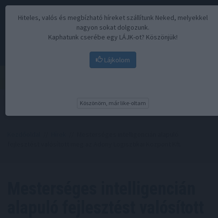
Hiteles, valós és megbízható híreket szállítunk Neked, melyekkel
nagyon sokat dolgozunk.
Kaphatunk cserébe egy LÁJK-ot? Köszönjük!
Lájkolom
Menü
Köszönöm, már like-oltam
Kezdőoldal
//
Hírek
// Mesterséges intelligencián alapuló
fejlesztést valósított meg az Adony Logisztikai Központ Kft.
Mesterséges intelligencián
alapuló fejlesztést valósított