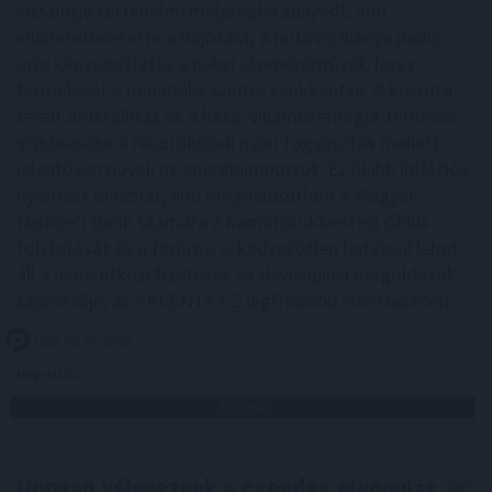
vízszintje történelmi mélységbe süllyedt, ami
ellehetetlenítette a hajózást, a hűtővíz hiánya pedig
arra kényszerítette a paksi atomerőművet, hogy
termelését a minimális szintre csökkentse. A közútra
terelt áruszállítás és a hazai villamosenergia-termelés
visszaesése a rekordközeli nyári fogyasztás mellett
jelentősen növeli az energiaimportot. Ez újabb inflációs
nyomást okozhat, ami megnehezítheti a Magyar
Nemzeti Bank számára a kamatcsökkentési ciklus
folytatását és a forintra is kedvezőtlen hatással lehet -
áll a nemzetközi fizetések és devizapiaci megoldások
szakértője, az AKCENTA CZ legfrissebb elemzésében.
2026. 08. 06. 17:00
Megosztás:
TOVÁBB
Hogyan válasszunk a csendes elvonulás
és