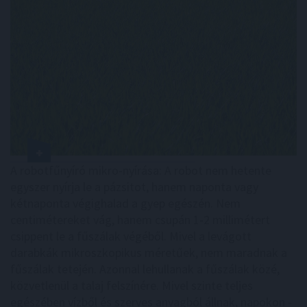
A robotfűnyíró mikro-nyírása: A robot nem hetente
egyszer nyírja le a pázsitot, hanem naponta vagy
kétnaponta végighalad a gyep egészén. Nem
centimétereket vág, hanem csupán 1-2 millimétert
csippent le a fűszálak végéből. Mivel a levágott
darabkák mikroszkopikus méretűek, nem maradnak a
fűszálak tetején. Azonnal lehullanak a fűszálak közé,
közvetlenül a talaj felszínére. Mivel szinte teljes
egészében vízből és szerves anyagból állnak, napokon -