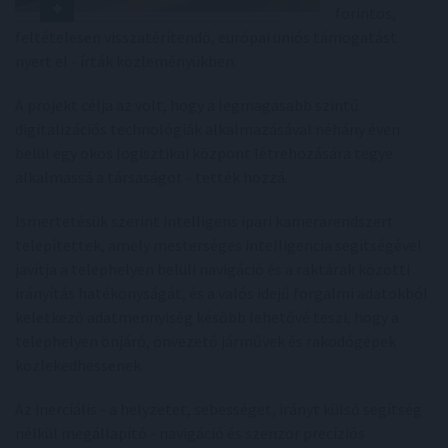
forintos,
feltételesen visszatérítendő, európai uniós támogatást
nyert el - írták közleményükben.
A projekt célja az volt, hogy a legmagasabb szintű
digitalizációs technológiák alkalmazásával néhány éven
belül egy okos logisztikai központ létrehozására tegye
alkalmassá a társaságot - tették hozzá.
Ismertetésük szerint intelligens ipari kamerarendszert
telepítettek, amely mesterséges intelligencia segítségével
javítja a telephelyen belüli navigáció és a raktárak közötti
irányítás hatékonyságát, és a valós idejű forgalmi adatokból
keletkező adatmennyiség később lehetővé teszi, hogy a
telephelyen önjáró, önvezető járművek és rakodógépek
közlekedhessenek.
Az inerciális - a helyzetet, sebességet, irányt külső segítség
nélkül megállapító - navigáció és szenzor precíziós