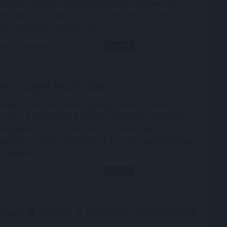
etekben terjedő dezinformációval szemben, és
 tényellenőrzőkkel folytatott együttműködést a
eutai migrációs hullám után.
6:00
Megosztás:
TOVÁBB
 a Sziget Fesztiválra
élyes és életveszélyes gyalog átkelni a Dunán a
iválra, a helyszínen a rendőrség kerítést helyezett el
elügyeletet is biztosít - közölte a kormány a
ásról közzétett szombati 12 órai gyorsjelentésében
u oldalon.
5:00
Megosztás:
TOVÁBB
ain: új
éllovas a stabilcoin-tulajdonosok