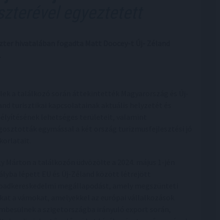
szterével egyeztetett
er hivatalában fogadta Matt Doocey-t Új- Zéland
.
elek a találkozó során áttekintették Magyarország és Új-
and turisztikai kapcsolatainak aktuális helyzetét és
élyítésének lehetséges területeit, valamint
osztották egymással a két ország turizmusfejlesztési jó
korlatait.
y Márton a találkozón üdvözölte a 2024. május 1-jén
ályba lépett EU és Új-Zéland között létrejött
badkereskedelmi megállapodást, amely megszünteti
kat a vámokat, amelyekkel az európai vállalkozások
mbesülnek a szigetországba irányuló export során,