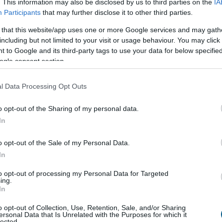
kamatú Otthon Startot. 2026-ban az új lakáshitelek
. This information may also be disclosed by us to third parties on the
IA
a valamilyen állami támogatásos kölcsön,
Participants
that may further disclose it to other third parties.
zt Otthon Start. Augusztus 10-től az UniCredit is
 that this website/app uses one or more Google services and may gath
 a hitelt 3 százalék alatti kamattal kínáló bankok
including but not limited to your visit or usage behaviour. You may click 
l ki a BiztosDöntés.hu összegzéséből.
 to Google and its third-party tags to use your data for below specifi
ogle consent section.
1:00
Megosztás:
TOVÁBB
l Data Processing Opt Outs
a a felkérést
o opt-out of the Sharing of my personal data.
In
isztségre Baka András - közölte a kormányfő
o opt-out of the Sale of my Personal Data.
:00
Megosztás:
TOVÁBB
In
to opt-out of processing my Personal Data for Targeted
ing.
In
efogása több mint
145 000 kilowattóra
o opt-out of Collection, Use, Retention, Sale, and/or Sharing
ersonal Data that Is Unrelated with the Purposes for which it
lected.