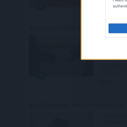
authenti
Szerbia erősíteni szeretné az
együt
Szerbia tám
csatlakozás
mezőgazdasá
törekszik -
Belgrádban,
államfővel.
2026. 08. 08. 1
Az EU fokozott tényellenőrzést vár
Az Európai 
platformoka