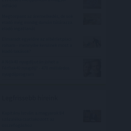
infláció
Megtorpant az áremelkedés, de sok
eladó még mindig durván túlárazza
eladó ingatlanát
Elmaradt egyelőre az albérletpiaci
roham - mennyibe kerülnek most a
kiadó lakások?
A Nők40 nyugdíj után jöhet a
Férfiak40 nyugdíj? - 470 milliárdos
nyugdíjprogram
Legfrissebb híreink
Kapitány István: a magyarok 84
százaléka csatlakozott az
összefogáshoz