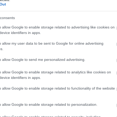
Out
llalkozások összefogása több mint 145 000
 (kWh) csúcsidei megtakarítást ért el, köszönhetően
kedésnek, mint a klímahasználat csökkentése -
consents
állalkozók és Munkáltatók Országos Szövetsége
o allow Google to enable storage related to advertising like cookies on
baton az MTI-vel.
evice identifiers in apps.
9:00
Megosztás:
TOVÁBB
o allow my user data to be sent to Google for online advertising
s.
to allow Google to send me personalized advertising.
 első félidő végén
kezett a NAV idei balatoni nyári ellenőrzéssorozata.
o allow Google to enable storage related to analytics like cookies on
evice identifiers in apps.
e óta a revizorok Somogy, Veszprém és Zala
 vizsgálják a legforgalmasabb nyári szolgáltatókat.
o allow Google to enable storage related to functionality of the website
kcióban húsz igazgatóság munkatársai vesznek
digi egyenleg: lehetne jobb is!
o allow Google to enable storage related to personalization.
8:00
Megosztás:
TOVÁBB
o allow Google to enable storage related to security, including