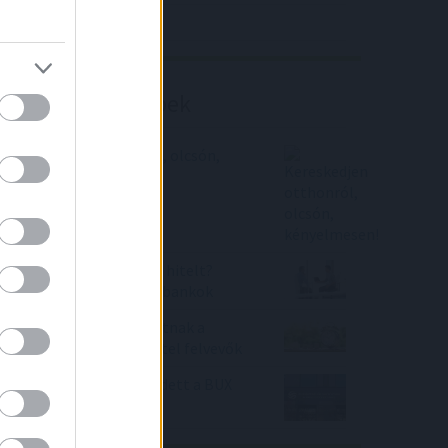
Richter elemzés
Befektetési tippek
Kereskedjen otthonról, olcsón,
kényelmesen!
Túl sokan akarnak zöld hitelt?
Megálljt kiálthatnak a bankok
Milliós tételt spórolhatnak a
biztonsággal a lakáshitel felvevők
20 százalékkal emelkedett a BUX
2021-ben