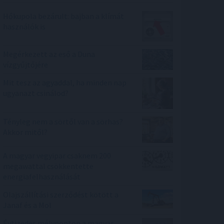
Hőkupola bezárult: bajban a klímát
használók is
Megérkezett az eső a Duna
vízgyűjtőjére
Mit tesz az agyaddal, ha minden nap
ugyanazt csinálod?
Tényleg nem a sörtől van a sörhas?
Akkor mitől?
A magyar vegyipar csaknem 200
megawattal csökkentette
energiafelhasználását
Olajszállítási szerződést kötött a
Janaf és a Mol
Évtizedes mélyponton a magyar