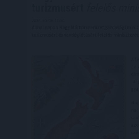
turizmusért
felelős mini
2024. 10. 09. 11:30
A mai napon Nagy Márton nemzetgazdasági miniszt
turizmusért és vendéglátásért felelős miniszterét
A f
Zél
elm
meg
gya
Nag
hat
sza
azo
sze