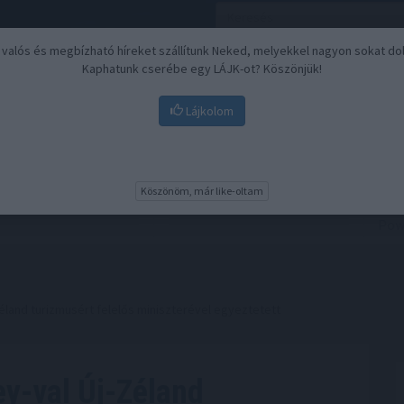
, valós és megbízható híreket szállítunk Neked, melyekkel nagyon sokat do
Kaphatunk cserébe egy LÁJK-ot? Köszönjük!
Lájkolom
Nyugdíj
Biztosítási befektetések
BU
Köszönöm, már like-oltam
land turizmusért felelős miniszterével egyeztetett
y-val Új-Zéland