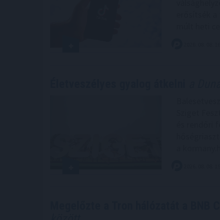
válsághelyz
erősítsék a
múlt heti c
2026. 08. 08. 1
Életveszélyes gyalog átkelni
a Dunán
Balesetvesz
Sziget Feszt
és rendőri f
hőségriaszt
a kormany.h
2026. 08. 08. 1
Megelőzte a Tron hálózatát a BNB Ch
között