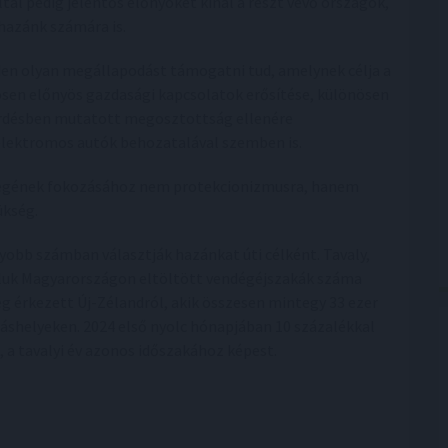
ltal pedig jelentős előnyöket kínál a részt vevő országok,
 hazánk számára is.
en olyan megállapodást támogatni tud, amelynek célja a
sen előnyös gazdasági kapcsolatok erősítése, különösen
kérdésben mutatott megosztottság ellenére
elektromos autók behozatalával szemben is.
ségének fokozásához nem protekcionizmusra, hanem
ükség.
gyobb számban választják hazánkat úti célként. Tavaly,
taluk Magyarországon eltöltött vendégéjszakák száma
 érkezett Új-Zélandról, akik összesen mintegy 33 ezer
láshelyeken. 2024 első nyolc hónapjában 10 százalékkal
 a tavalyi év azonos időszakához képest.