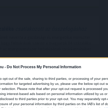
zaléka
csatlakozott az összefogáshoz
linek nevezte a gazdasági és energetikai miniszter
hogy felmérések szerint a magyarok 84 százaléka
t az energiarendszer terhelésének csökkentéséhez.
.hu -
Do Not Process My Personal Information
2:00
Megosztás:
TOVÁBB
to opt-out of the sale, sharing to third parties, or processing of your per
formation for targeted advertising by us, please use the below opt-out s
az Otthon Start lakáshitel kamatát
r selection. Please note that after your opt-out request is processed y
eing interest-based ads based on personal information utilized by us or
gybank kamatkedvezményt ad azért, hogy az
disclosed to third parties prior to your opt-out. You may separately opt-
la vegyék fel a kedvezményes, maximum 3
losure of your personal information by third parties on the IAB’s list of