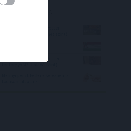
Kalkulátor ajánló
Hányast kapnál Harry Potter
tantárgyból? (extra nehéz szint)
Kokárdás reflex-teszt
Hányast kapnál Harry Potter
tantárgyból? (haladó szint)
Mennyi pénzt kellene keresnem a
tudásom alapján?