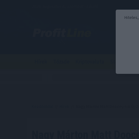
2026. augusztus 8., szombat - László
Hiteles
Hírek
Tőzsde
Kriptovaluta
Stabilcoin
Kezdőoldal
//
Hírek
// Nagy Márton Matt Doocey-val Új-Zé
Nagy Márton Matt Dooce