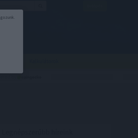
Belépés
lgozunk.
BOR
BIRS
Kalkulátorok
Legnépszerűbb híreink