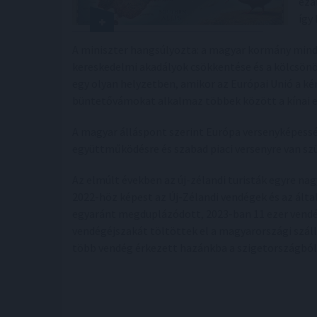
ezá
így
A miniszter hangsúlyozta: a magyar kormány mind
kereskedelmi akadályok csökkentése és a kölcsönö
egy olyan helyzetben, amikor az Európai Unió a 
büntetővámokat alkalmaz többek között a kínai 
A magyar álláspont szerint Európa versenyképes
együttműködésre és szabad piaci versenyre van sz
Az elmúlt években az új-zélandi turisták egyre na
2022-höz képest az Új-Zélandi vendégek és az ál
egyaránt megduplázódott, 2023-ban 11 ezer vendég
vendégéjszakát töltöttek el a magyarországi szál
több vendég érkezett hazánkba a szigetországból,