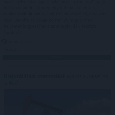
vízállásjelzések alapján "halvány esély van arra", hogy
hétfőn újraindulhat még egy turbina - közölte a
miniszterelnök pénteki sajtótájékoztatóján, amelyen
azzal vádolta az Orbán-kormányt, hogy drámai
helyzetet hagyott hátra az energia- és vízellátás
területén.
2026. 08. 07. 21:00
Megosztás:
TOVÁBB
Olajszállítási szerződést
kötött a Janaf és
a Mol