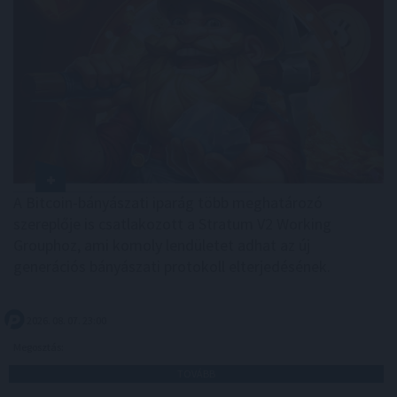
A Bitcoin-bányászati iparág több meghatározó
szereplője is csatlakozott a Stratum V2 Working
Grouphoz, ami komoly lendületet adhat az új
generációs bányászati protokoll elterjedésének.
2026. 08. 07. 23:00
Megosztás:
TOVÁBB