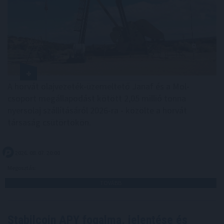
A horvát olajvezeték-üzemeltető Janaf és a Mol-
csoport megállapodást kötött 2,05 millió tonna
nyersolaj szállításáról 2026-ra - közölte a horvát
társaság csütörtökön.
2026. 08. 07. 20:00
Megosztás:
TOVÁBB
Stabilcoin APY fogalma, jelentése és