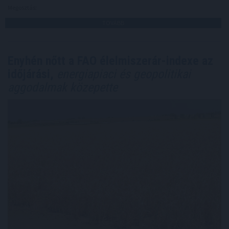
Megosztás:
TOVÁBB
Enyhén nőtt a FAO élelmiszerár-indexe az
időjárási,
energiapiaci és geopolitikai
aggodalmak közepette