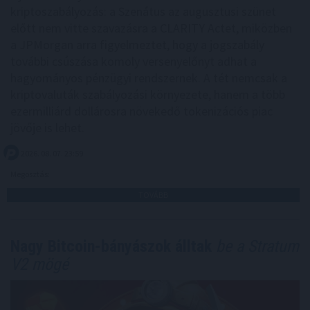
kriptoszabályozás: a Szenátus az augusztusi szünet
előtt nem vitte szavazásra a CLARITY Actet, miközben
a JPMorgan arra figyelmeztet, hogy a jogszabály
további csúszása komoly versenyelőnyt adhat a
hagyományos pénzügyi rendszernek. A tét nemcsak a
kriptovaluták szabályozási környezete, hanem a több
ezermilliárd dollárosra növekedő tokenizációs piac
jövője is lehet.
2026. 08. 07. 23:59
Megosztás:
TOVÁBB
Nagy Bitcoin-bányászok álltak
be a Stratum
V2 mögé