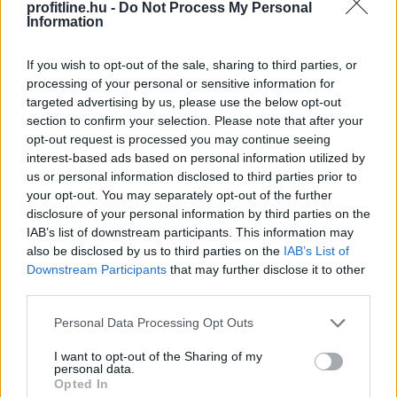
profitline.hu -
Do Not Process My Personal
Information
Közismert, hogy a rendszeres mozgás védi a szív- és
If you wish to opt-out of the sale, sharing to third parties, or
érrendszert. Kevesebben tudják azonban, hogy a
processing of your personal or sensitive information for
targeted advertising by us, please use the below opt-out
szellemi fittség megőrzéséhez a fizikai edzés
section to confirm your selection. Please note that after your
önmagában nem mindig elegendő .
opt-out request is processed you may continue seeing
interest-based ads based on personal information utilized by
us or personal information disclosed to third parties prior to
2026. 08. 08. 03:00
your opt-out. You may separately opt-out of the further
Megosztás:
disclosure of your personal information by third parties on the
IAB’s list of downstream participants. This information may
TOVÁBB
also be disclosed by us to third parties on the
IAB’s List of
Downstream Participants
that may further disclose it to other
third parties.
A Nők40 nyugdíj után jöhet a Férfiak40
nyugdíj?
- 470 milliárdos nyugdíjprogram
Please note that this website/app uses one or more Google
Personal Data Processing Opt Outs
services and may gather and store information including but
not limited to your visit or usage behaviour. You may click to
I want to opt-out of the Sharing of my
personal data.
grant or deny consent to Google and its third-party tags to
Opted In
use your data for below specified purposes in below Google