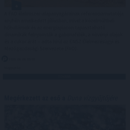
A FAO élelmiszer-alapanyagárainak referenciamutatója
enyhén emelkedett júliusban, mivel a közelmúltbeli
hőhullámok és az energiapiacon tapasztalható
dinamikák felnyomták a gabonafélék, a növényi olajok
és a cukor árát – adta hírül az ENSZ Élelmezésügyi és
Mezőgazdasági Szervezete (FAO).
2026. 08. 08. 05:00
Megosztás:
TOVÁBB
Megérkezett az eső a
Duna vízgyűjtőjére