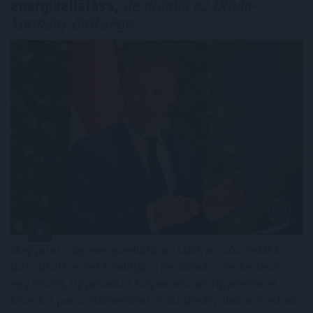
energiaellátása,
de drámai az Orbán-
kormány öröksége
Magyarország energiaellátása stabil, az ivóvízellátás
biztosított, ezért feloldják a rendkívüli intézkedések
egy részét, ugyanakkor folyamatosan figyelemmel
kísérik a paksi atomerőmű működését, ahol a mostani