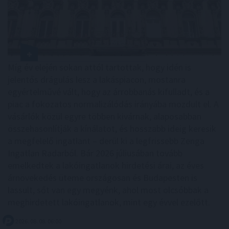
Míg év elején sokan attól tartottak, hogy idén is
jelentős drágulás lesz a lakáspiacon, mostanra
egyértelművé vált, hogy az árrobbanás kifulladt, és a
piac a fokozatos normalizálódás irányába mozdult el. A
vásárlók közül egyre többen kivárnak, alaposabban
összehasonlítják a kínálatot, és hosszabb ideig keresik
a megfelelő ingatlant – derül ki a legfrissebb Zenga
Ingatlan Radarból. Bár 2026 júliusában tovább
emelkedtek a lakóingatlanok hirdetési árai, az éves
árnövekedés üteme országosan és Budapesten is
lassult, sőt van egy megyénk, ahol most olcsóbbak a
meghirdetett lakóingatlanok, mint egy évvel ezelőtt.
2026. 08. 08. 06:00