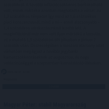
százalékról. A további inflációcsökkenés borítékolható
volt, ennek mértéke azonban meghaladta a vártat. Az
1,2 százalékos tényadat így mind az 1,6 százalékos
piaci konszenzusnál, mind a mi – ennél alacsonyabb –
1,4 százalékos várakozásunknál kisebb lett. A
maginflációnál már nem volt ilyen mértékű a lassulás,
ez a mutató 1,9 százalékon állt júliusban a júniusi 2
százalék után. Összességében a mostani alacsony adat
várhatóan megágyaz a további jegybanki
kamatcsökkentéseknek az augusztusi, és nagy
valószínűséggel a szeptemberi kamatdöntő üléseken.
2026. 08. 07. 22:00
Megosztás:
TOVÁBB
Magyar Péter: stabil Magyarország