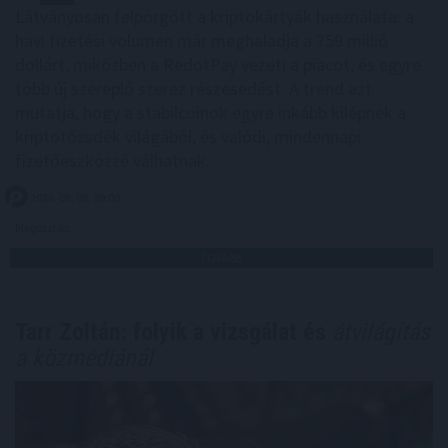
Látványosan felpörgött a kriptokártyák használata: a
havi fizetési volumen már meghaladja a 759 millió
dollárt, miközben a RedotPay vezeti a piacot, és egyre
több új szereplő szerez részesedést. A trend azt
mutatja, hogy a stabilcoinok egyre inkább kilépnek a
kriptotőzsdék világából, és valódi, mindennapi
fizetőeszközzé válhatnak.
2026. 08. 08. 09:00
Megosztás:
TOVÁBB
Tarr Zoltán: folyik a vizsgálat és
átvilágítás
a közmédiánál