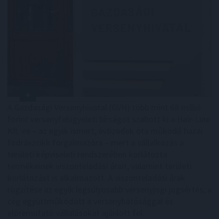
A Gazdasági Versenyhivatal (GVH) több mint 68 millió
forint versenyfelügyeleti bírságot szabott ki a Hair-Line
Kft.-re – az egyik ismert, évtizedek óta működő hazai
fodrászcikk forgalmazóra – mert a vállalkozás a
területi képviseleti rendszerében korlátozta
termékeinek viszonteladási árait, valamint területi
korlátozást is alkalmazott. A viszonteladási árak
rögzítése az egyik legsúlyosabb versenyjogi jogsértés, a
cég együttműködött a versenyhatósággal és
előremutató vállalásokat ajánlott fel.