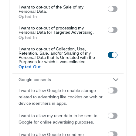
consent section.
I want to opt-out of the Sale of my
Personal Data.
Opted In
I want to opt-out of processing my
Personal Data for Targeted Advertising.
Opted In
I want to opt-out of Collection, Use,
Retention, Sale, and/or Sharing of my
Personal Data that Is Unrelated with the
Purposes for which it was collected.
Opted Out
Google consents
I want to allow Google to enable storage
related to advertising like cookies on web or
device identifiers in apps.
A férfiak számára is megnyitott, negyven év
I want to allow my user data to be sent to
jogosultsági idő után igénybe vehető nyugdíj első
Google for online advertising purposes.
pillantásra méltányos intézkedésnek tűnhet. A
I want to allow Google to send me