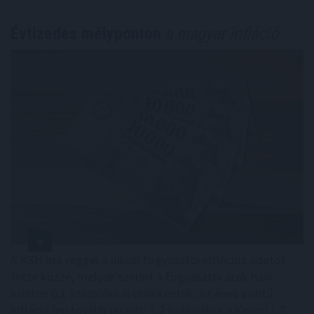
Évtizedes mélyponton
a magyar infláció
A KSH ma reggel a júliusi fogyasztói inflációs adatot
tette közzé, melyek szerint a fogyasztói árak havi
szinten 0,1 százalékkal csökkentek. Az éves szintű
infláció így tovább lassult: 1,2 százalékra a júniusi 1,7