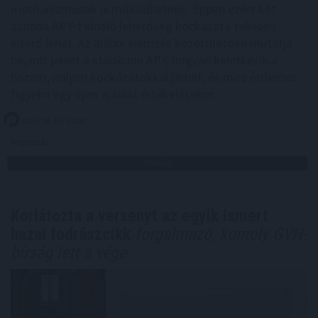
mechanizmusok is működhetnek. Éppen ezért két
azonos APY-t kínáló lehetőség kockázata teljesen
eltérő lehet. Az alábbi elemzés közérthetően mutatja
be, mit jelent a stabilcoin APY, hogyan keletkezik a
hozam, milyen kockázatokkal járhat, és mire érdemes
figyelni egy ilyen ajánlat értékelésekor.
2026. 08. 07. 19:00
Megosztás:
TOVÁBB
Korlátozta a versenyt az egyik ismert
hazai fodrászcikk
forgalmazó, komoly GVH-
bírság lett a vége