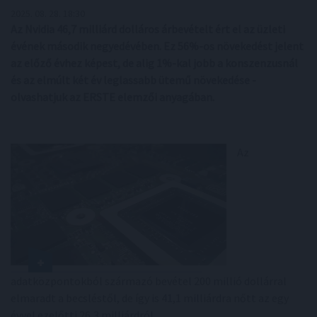
2025. 08. 28. 18:30
Az Nvidia 46,7 milliárd dolláros árbevételt ért el az üzleti
évének második negyedévében. Ez 56%-os növekedést jelent
az előző évhez képest, de alig 1%-kal jobb a konszenzusnál
és az elmúlt két év leglassabb ütemű növekedése -
olvashatjuk az ERSTE elemzői anyagában.
Az
adatközpontokból származó bevétel 200 millió dollárral
elmaradt a becsléstől, de így is 41,1 milliárdra nőtt az egy
évvel ezelőtti 26,3 milliárdról.