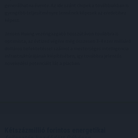
generálhatna évente. Az ide szánt chipek a továbbiakban is
gyengébb teljesítményre lennének képesek az eredetihez
képest.
Jensen Huang vezérigazgató hosszútávon továbbra is
optimista, az évtized végére még összesen 3-4 ezer milliárd
dolláros befektetéssel számol a mesterséges intelligencia
infrastruktúrájának kiépítésében, így továbbra jelentős
növekedési potenciált lát a piacban.
Kétszázmillió forintos energetikai