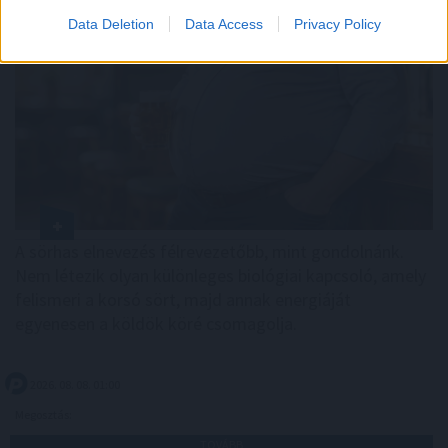
Data Deletion
Data Access
Privacy Policy
A sörhas elnevezés félrevezetőbb, mint gondolnánk.
Nem létezik olyan különleges biológiai kapcsoló, amely
felismeri a korsó sört, majd annak energiáját
egyenesen a köldök köré csomagolja.
2026. 08. 08. 01:00
Megosztás:
TOVÁBB