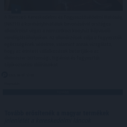
A Nemzeti Kereskedelmi és Fogyasztóvédelmi Hatóság
(NKFH) a kormányhivatalok bevonásával országos
ellenőrzést végez a nemzetközi konyhát képviselő
vendéglátóhelyeken. Az ellenőrzések célja a fogyasztók
egészségének védelme, valamint annak vizsgálata,
hogy az érintett vállalkozások betartják-e az
élelmiszer-biztonsági, higiéniai és fogyasztói
tájékoztatási előírásokat.
2026. 08. 07. 17:00
Megosztás:
TOVÁBB
Tovább erősítenék a magyar termékek
jelenlétét a kereskedelmi láncok