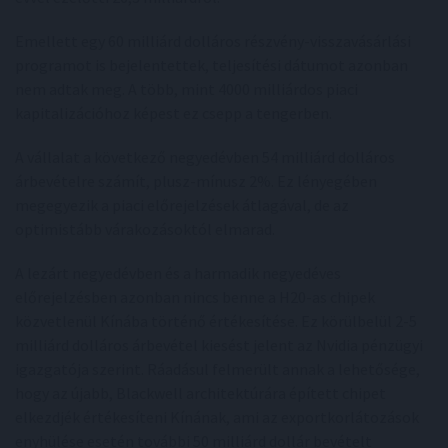
Emellett egy 60 milliárd dolláros részvény-visszavásárlási
programot is bejelentettek, teljesítési dátumot azonban
nem adtak meg. A több, mint 4000 milliárdos piaci
kapitalizációhoz képest ez csepp a tengerben.
A vállalat a következő negyedévben 54 milliárd dolláros
árbevételre számít, plusz-mínusz 2%. Ez lényegében
megegyezik a piaci előrejelzések átlagával, de az
optimistább várakozásoktól elmarad.
A lezárt negyedévben és a harmadik negyedéves
előrejelzésben azonban nincs benne a H20-as chipek
közvetlenül Kínába történő értékesítése. Ez körülbelül 2-5
milliárd dolláros árbevétel kiesést jelent az Nvidia pénzügyi
igazgatója szerint. Ráadásul felmerült annak a lehetősége,
hogy az újabb, Blackwell architektúrára épített chipet
elkezdjék értékesíteni Kínának, ami az exportkorlátozások
enyhülése esetén további 50 milliárd dollár bevételt