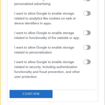
háttérben meghúzódó pénzügyi következmények
personalized advertising.
azonban súlyosak lehetnek: Farkas András
nyugdíjszakértő szerint egy ilyen rendszer éves
I want to allow Google to enable storage
költsége jelenlegi értéken számolva akár a 470 milliárd
related to analytics like cookies on web or
forintot is meghaladhatná.
device identifiers in apps.
2026. 08. 08. 02:00
I want to allow Google to enable storage
related to functionality of the website or app.
Megosztás:
TOVÁBB
I want to allow Google to enable storage
related to personalization.
I want to allow Google to enable storage
Tényleg nem a sörtől van
a sörhas? Akkor
related to security, including authentication
mitől?
functionality and fraud prevention, and other
user protection.
CONFIRM