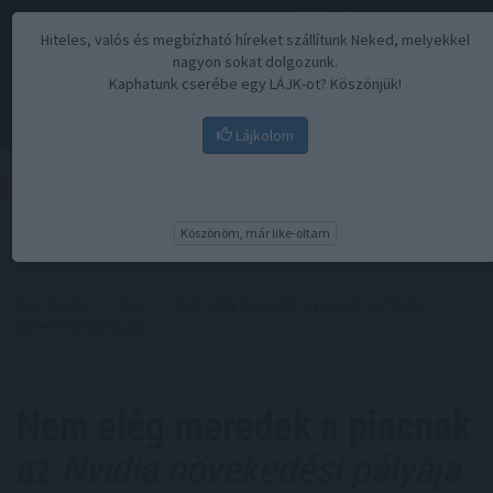
Hiteles, valós és megbízható híreket szállítunk Neked, melyekkel
nagyon sokat dolgozunk.
Kaphatunk cserébe egy LÁJK-ot? Köszönjük!
Lájkolom
Menü
Köszönöm, már like-oltam
Kezdőoldal
//
Hírek
// Nem elég meredek a piacnak az Nvidia
növekedési pályája
Nem elég meredek a piacnak
az
Nvidia növekedési pályája