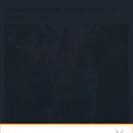
Új tudományos tény: A futás mellett
az
agyadat is futtatni kell