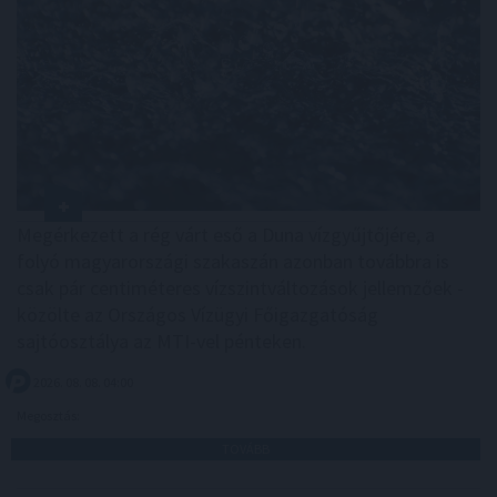
Megérkezett a rég várt eső a Duna vízgyűjtőjére, a
folyó magyarországi szakaszán azonban továbbra is
csak pár centiméteres vízszintváltozások jellemzőek -
közölte az Országos Vízügyi Főigazgatóság
sajtóosztálya az MTI-vel pénteken.
2026. 08. 08. 04:00
Megosztás:
TOVÁBB