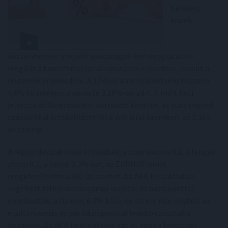
Keleten,
ennek
köszönhetően a fejlett gazdaságok kötvénypiacain is
megállt a kamatemelési várakozások erősödése, lassult a
hozamok emelkedése. A 10 éves amerikai kötvény hozama
4,6% közelében, a németé 3,16%-on zárt. A múlt heti
jelentős dollárerősödést korrekció követte, az euró negyed
százalékkal értékelődött fel a dollárral szemben, az 1,165-
ös szintig.
A régiós devizák kissé erősödtek, a cseh korona 0,1, a lengyel
zlotyi 0,2, a forint 0,3%-kal, az EURHUF ismét
megközelítette a 360-as szintet. Az ÁKK kora délután
rögzített referenciahozamai ismét 5-10 bázisponttal
emelkedtek, a tíz éves 6,7% köré, de estére már enyhült az
eladói nyomás és pár bázisponttal lejjebb csúsztak a
hozamok. Az ÁKK bejelentette azt is, hogy a lakossági