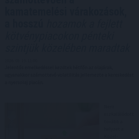
kamatemelési várakozások,
a hosszú
hozamok a fejlett
kötvénypiacokon pénteki
szintjük közelében maradtak
2026. 05. 19. 11:00
Jelentős emelkedéssel kezdtek hétfőn az olajárak,
ugyanakkor számottevő volatilitás jellemezte a kereskedést
a nyersolaj piacán.
Nem
eszkalálódott
tovább a
helyzet a
Közel-