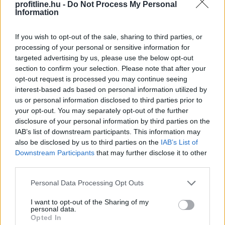
profitline.hu -
Do Not Process My Personal
Még egy nagybank kamatkedvezményt ad azért, hogy
Information
az igénylők nála vegyék fel a kedvezményes, maximum
3 százalékos kamatú Otthon Startot. 2026-ban az új
If you wish to opt-out of the sale, sharing to third parties, or
lakáshitelek 80 százaléka valamilyen állami
processing of your personal or sensitive information for
támogatásos kölcsön, túlnyomórészt Otthon Start.
targeted advertising by us, please use the below opt-out
Augusztus 10-től az UniCredit is belép az ezt a hitelt 3
section to confirm your selection. Please note that after your
opt-out request is processed you may continue seeing
százalék alatti kamattal kínáló bankok közé – derül ki a
interest-based ads based on personal information utilized by
BiztosDöntés.hu összegzéséből.
us or personal information disclosed to third parties prior to
your opt-out. You may separately opt-out of the further
2026. 08. 08. 21:00
disclosure of your personal information by third parties on the
Megosztás:
IAB’s list of downstream participants. This information may
also be disclosed by us to third parties on the
IAB’s List of
TOVÁBB
Downstream Participants
that may further disclose it to other
third parties.
Magyar Péter: Baka András
elfogadta a
Please note that this website/app uses one or more Google
Personal Data Processing Opt Outs
felkérést
services and may gather and store information including but
not limited to your visit or usage behaviour. You may click to
I want to opt-out of the Sharing of my
Elfogadta a felkérést a köztársasági elnöki tisztségre
personal data.
grant or deny consent to Google and its third-party tags to
Opted In
Baka András - közölte a kormányfő Facebook-oldalán
use your data for below specified purposes in below Google