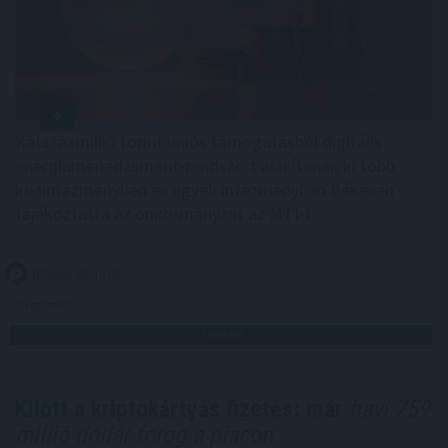
Kétszázmillió forint uniós támogatásból digitális
energiamenedzsment-rendszert alakítanak ki több
közintézményben és egyéb intézményben Békésen -
tájékoztatta az önkormányzat az MTI-t.
2026. 08. 08. 10:00
Megosztás:
TOVÁBB
Kilőtt a kriptokártyás fizetés: már
havi 759
millió dollár forog a piacon