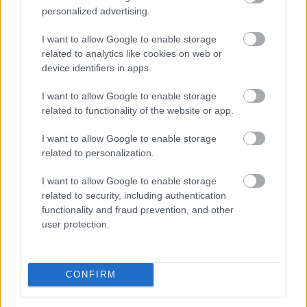
personalized advertising.
I want to allow Google to enable storage
related to analytics like cookies on web or
device identifiers in apps.
A magyar vállalkozások összefogása több mint 145 000
I want to allow Google to enable storage
kilowattóra (kWh) csúcsidei megtakarítást ért el,
related to functionality of the website or app.
köszönhetően olyan intézkedésnek, mint a
klímahasználat csökkentése - közölte a Vállalkozók és
I want to allow Google to enable storage
Munkáltatók Országos Szövetsége (VOSZ) szombaton
related to personalization.
az MTI-vel.
I want to allow Google to enable storage
related to security, including authentication
2026. 08. 08. 19:00
functionality and fraud prevention, and other
Megosztás:
user protection.
TOVÁBB
CONFIRM
Nyári ellenőrzések a Balatonnál
– az első
félidő végén