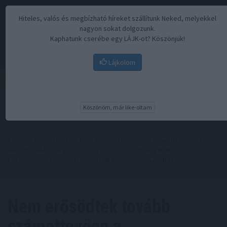
Hiteles, valós és megbízható híreket szállítunk Neked, melyekkel
nagyon sokat dolgozunk.
Kaphatunk cserébe egy LÁJK-ot? Köszönjük!
Lájkolom
Menü
Köszönöm, már like-oltam
Kezdőoldal
//
Hírek
// Nem erősödtek tovább számottevően a
kamatemelési várakozások, a hosszú hozamok a fejlett
kötvénypiacokon pénteki szintjük közelében maradtak
Nem erősödtek tovább
számottevően a