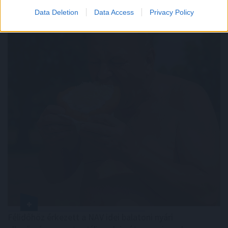
Data Deletion
Data Access
Privacy Policy
Félidőhöz érkezett a NAV idei balatoni nyári