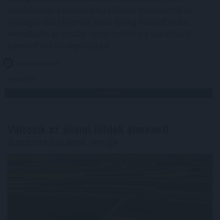
jelentésében a kormany.hu oldalon. Szombattól az
országos tisztifőorvos kedd éjfélig másodfokúra
mérsékelte az ország egész területére vonatkozó
harmadfokú hőségriasztást.
2026. 08. 09. 00:05
Megosztás:
TOVÁBB
Változik az állami földek átmeneti
hasznosításának rendje