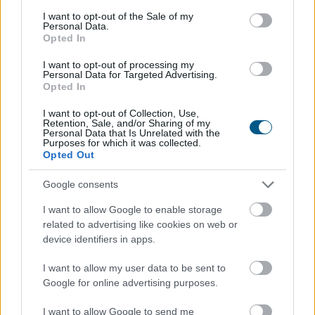
szombaton.
consent section.
I want to opt-out of the Sale of my
Personal Data.
Opted In
2026. 08. 08. 20:00
Megosztás:
I want to opt-out of processing my
Personal Data for Targeted Advertising.
TOVÁBB
Opted In
I want to opt-out of Collection, Use,
Retention, Sale, and/or Sharing of my
VOSZ: a magyar vállalkozások
Personal Data that Is Unrelated with the
Purposes for which it was collected.
összefogása több mint
145 000 kilowattóra
Opted Out
csúcsidei megtakarítást ért el
Google consents
I want to allow Google to enable storage
related to advertising like cookies on web or
device identifiers in apps.
I want to allow my user data to be sent to
Google for online advertising purposes.
I want to allow Google to send me