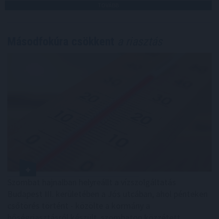
TOVÁBB
Másodfokúra csökkent
a riasztás
Szombat hajnalban helyreállt a vízszolgáltatás
Budapest III. kerületében a Jós utcában, ahol pénteken
csőtörés történt - közölte a kormány a
hőségriasztásról készült, szombaton közzétett