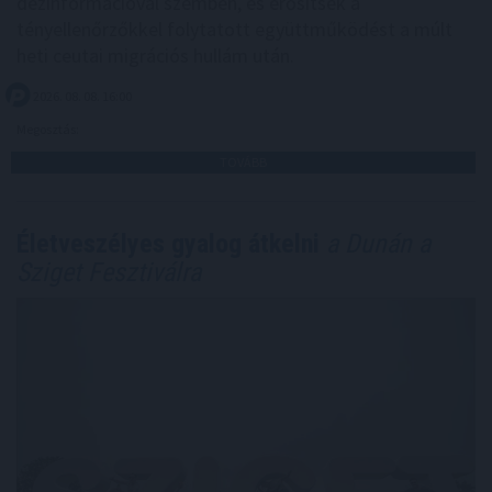
dezinformációval szemben, és erősítsék a
tényellenőrzőkkel folytatott együttműködést a múlt
heti ceutai migrációs hullám után.
2026. 08. 08. 16:00
Megosztás:
TOVÁBB
Életveszélyes gyalog átkelni
a Dunán a
Sziget Fesztiválra