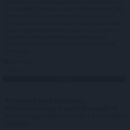
Csendben, de annál látványosabban rendeződnek át az
erőviszonyok a stabilcoinpiacon. A BNB Chain már több
stabilcoint tartó címmel rendelkezik, mint a hosszú
ideje domináns Tron, miközben az USDT-felhasználók
száma is gyors ütemben nő a hálózaton. A Tron ettől
még messze nem veszítette el vezető szerepét:
tranzakciós volumenben továbbra is óriási előnnyel
rendelkezik.
2026. 08. 08. 14:00
Megosztás:
TOVÁBB
A mesterséges intelligencia
alkalmazhatóságát vizsgálták személyre
szabott daganatellenes terápia kialakítására
Szegeden