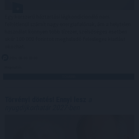
Egy korszerű háztartási légkondicionáló nem
feltétlenül számít nagy energiafalónak, ám a helytelen
használat könnyen több tízezer, szélsőséges esetben
akár 100 000 forintot meghaladó felesleges kiadást
okozhat.
2026. 08. 09. 02:00
Megosztás:
TOVÁBB
Törvényi döntés! Ennyi lesz
a
nyugdíjkorhatár 2027-ben