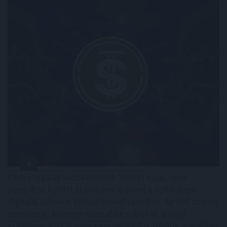
Elsőre logikus védekezésnek tűnhet saját, helyi
devizához kötött stabilcoint indítani a dolláralapú
digitális tokenek térnyerésével szemben. Az IMF szerint
azonban ez könnyen visszafelé sülhet el: a helyi
stabilcoinok akár még egyszerűbbé is tehetik a dollárba