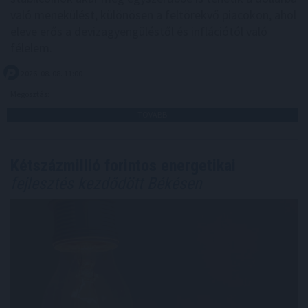
való menekülést, különösen a feltörekvő piacokon, ahol
eleve erős a devizagyengüléstől és inflációtól való
félelem.
2026. 08. 08. 11:00
Megosztás:
TOVÁBB
Kétszázmillió forintos energetikai
fejlesztés kezdődött Békésen