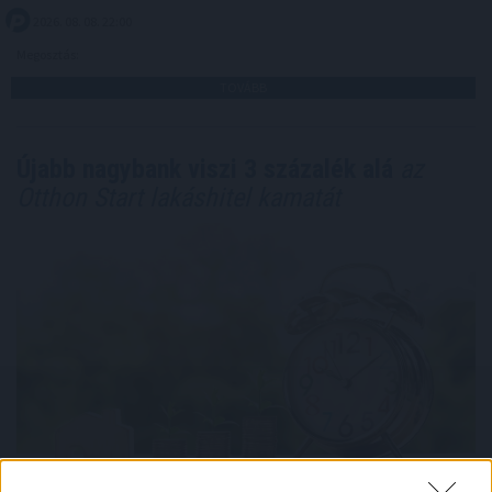
2026. 08. 08. 22:00
Megosztás:
TOVÁBB
Újabb nagybank viszi 3 százalék alá
az
Otthon Start lakáshitel kamatát