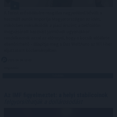
A forint erősödésére reagálva negyedével bővült a
használt autók importja Magyarországon az idén,
miközben mérséklődik a piaci árszint; a belföldön
megvásárolt használt járművek ugyanakkor
rendelkeznek azzal az előnnyel, hogy a kocsik előélete
ellenőrizhető - állapítja meg a Das WeltAuto az MTI-hez
eljuttatott közleményében.
2026. 08. 08. 12:00
Megosztás:
TOVÁBB
Az IMF figyelmeztet: a helyi stabilcoinok
felgyorsíthatják a dollárosodást