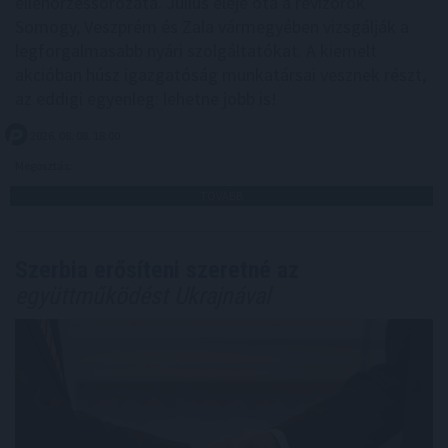
ellenőrzéssorozata. Július eleje óta a revizorok
Somogy, Veszprém és Zala vármegyében vizsgálják a
legforgalmasabb nyári szolgáltatókat. A kiemelt
akcióban húsz igazgatóság munkatársai vesznek részt,
az eddigi egyenleg: lehetne jobb is!
2026. 08. 08. 18:00
Megosztás:
TOVÁBB
Szerbia erősíteni szeretné az
együttműködést Ukrajnával