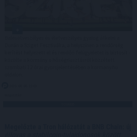
Balesetveszélyes és életveszélyes gyalog átkelni a
Dunán a Sziget Fesztiválra, a helyszínen a rendőrség
kerítést helyezett el és rendőri felügyeletet is biztosít -
közölte a kormány a hőségriasztásról közzétett
szombati 12 órai gyorsjelentésében a kormany.hu
oldalon.
2026. 08. 08. 15:00
Megosztás:
TOVÁBB
Megelőzte a Tron hálózatát a BNB Chain: új
éllovas a stabilcoin-tulajdonosok között