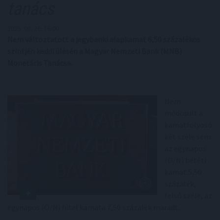
tanács
2025. 08. 26. 16:00
Nem változtatott a jegybanki alapkamat 6,50 százalékos
szintjén keddi ülésén a Magyar Nemzeti Bank (MNB)
Monetáris Tanácsa.
Nem
módosult a
kamatfolyosó
két széle sem:
az egynapos
(O/N) betéti
kamat 5,50
százalék,
felső széle, az
egynapos (O/N) hitel kamata 7,50 százalék maradt.