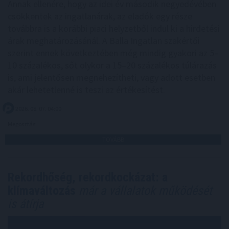
Annak ellenére, hogy az idei év második negyedévében
csökkentek az ingatlanárak, az eladók egy része
továbbra is a korábbi piaci helyzetből indul ki a hirdetési
árak meghatározásánál. A Balla Ingatlan szakértői
szerint ennek következtében még mindig gyakori az 5–
10 százalékos, sőt olykor a 15–20 százalékos túlárazás
is, ami jelentősen megnehezítheti, vagy adott esetben
akár lehetetlenné is teszi az értékesítést.
2026. 08. 07. 04:00
Megosztás:
TOVÁBB
Rekordhőség, rekordkockázat: a
klímaváltozás
már a vállalatok működését
is átírja