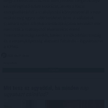
hogy a klímaváltozás már nem jövőbeli forgatókönyv:
kézzelfogható üzleti kockázat, amely a hazai
energiaellátástól a szabályozási környezeten át a napi
működésig egyre több területet érint. A vállalatok
számára ezért a fizikai klímakockázatok kezelése már
nem csak a szabályozói elvárásokat érintő
fenntarthatósági kérdés, hanem a működésbiztonság
és a versenyképesség alapvető feltétele – figyelmeztet
a KPMG.
2026. 08. 07. 03:00
Megosztás:
TOVÁBB
Mit tesz az agyaddal, ha minden
nap
ugyanazt csinálod?