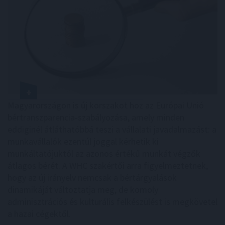
Magyarországon is új korszakot hoz az Európai Unió
bértranszparencia-szabályozása, amely minden
eddiginél átláthatóbbá teszi a vállalati javadalmazást: a
munkavállalók ezentúl joggal kérhetik ki
munkáltatójuktól az azonos értékű munkát végzők
átlagos bérét. A WHC szakértői arra figyelmeztetnek,
hogy az új irányelv nemcsak a bértárgyalások
dinamikáját változtatja meg, de komoly
adminisztrációs és kulturális felkészülést is megkövetel
a hazai cégektől.