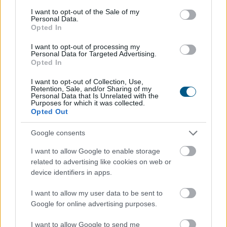
consent section.
I want to opt-out of the Sale of my
Personal Data.
Opted In
I want to opt-out of processing my
Personal Data for Targeted Advertising.
Opted In
I want to opt-out of Collection, Use,
Retention, Sale, and/or Sharing of my
Personal Data that Is Unrelated with the
Purposes for which it was collected.
Opted Out
Az aszály, a növekvő költségek és a csökkenő
jövedelmezőség ellenére a csemegekukorica továbbra
Google consents
is kiszámítható termelési lehetőséget jelenthet a hazai
I want to allow Google to enable storage
gazdálkodóknak. A Syngenta szerint a magyar ágazat
related to advertising like cookies on web or
jövőjének kulcsa az öntözés fejlesztése, a szélsőséges
device identifiers in apps.
időjárást jól viselő fajták használata és a termelési
I want to allow my user data to be sent to
hatékonyság növelése lehet.
Google for online advertising purposes.
2026. 08. 06. 20:00
I want to allow Google to send me