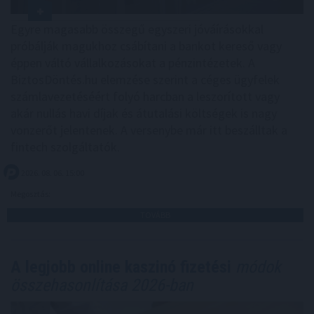
Egyre magasabb összegű egyszeri jóváírásokkal
próbálják magukhoz csábítani a bankot kereső vagy
éppen váltó vállalkozásokat a pénzintézetek. A
BiztosDöntés.hu elemzése szerint a céges ügyfelek
számlavezetéséért folyó harcban a leszorított vagy
akár nullás havi díjak és átutalási költségek is nagy
vonzerőt jelentenek. A versenybe már itt beszálltak a
fintech szolgáltatók.
2026. 08. 06. 15:00
Megosztás:
TOVÁBB
A legjobb online kaszinó fizetési
módok
összehasonlítása 2026-ban