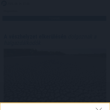
2026. 08. 06. 22:00
Megosztás:
TOVÁBB
A vészhelyzet elkerülésén
dolgoznak a
halgazdálkodók