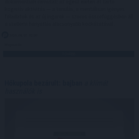
dokumentum rámutat: az egész életen át tartó
kognitív aktivitás — a tanulás, a mentálisan igényes
feladatok és az új ingerek — szoros összefüggésben áll
a szellemi hanyatlás alacsonyabb kockázatával .
2026. 08. 07. 02:00
Megosztás:
TOVÁBB
Hőkupola bezárult: bajban
a klímát
használók is