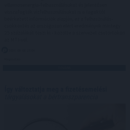
villamosenergia-felhasználásukat és jelentősen
visszafogták vízfelhasználásukat is a tagoktól
beérkezett információk alapján, ez a felhasználás-
csökkentés az országosan elért eredmények mintegy
25 százalékát teszi ki - közölte a szervezet csütörtökön
az MTI-vel.
2026. 08. 06. 23:00
Megosztás:
TOVÁBB
Így változtatja meg a fizetésemelési
tárgyalásokat a bértranszparencia