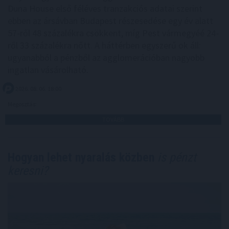
Duna House első féléves tranzakciós adatai szerint
ebben az ársávban Budapest részesedése egy év alatt
57-ről 48 százalékra csökkent, míg Pest vármegyéé 24-
ről 33 százalékra nőtt. A háttérben egyszerű ok áll:
ugyanabból a pénzből az agglomerációban nagyobb
ingatlan vásárolható.
2026. 08. 06. 18:00
Megosztás:
TOVÁBB
Hogyan lehet nyaralás közben
is pénzt
keresni?