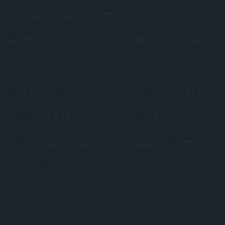
Az előző, júliusi ülésén sem változtatott a testület a
jegybanki alapkamaton, a kamatfolyosón, illetve az
egynapos (O/N) hitel kamatán. Júliusban a tanács
egyhangúlag döntött az alapkamat változatlan szinten
tartásáról.
A testület egyöntetű értékelése szerint a szigorú monetáris
politikai irányultság fenntartása szükséges. A döntéshozók
álláspontja szerint az előretekintő iránymutatás
megváltoztatása nem volt indokolt júliusban.
Legutóbb tavaly szeptemberben változott a jegybanki
alapkamat, akkor 25 bázispontos csökkentésről határoztak
a tanácstagok.