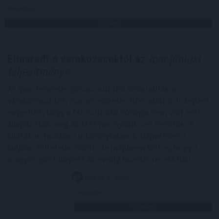
Megosztás:
TOVÁBB
Elmaradt a várakozásoktól az
ipar júniusi
teljesítménye
Az ipari termelés júniusi mutatói elmaradtak a
várakozásoktót, már az előzetes GDP-adatok is sejteni
engedték, hogy a fél év utolsó hónapja nem volt erős -
állapították meg az MTI-nek nyilatkozó elemzők. A
kilátások továbbra is bizonytalanok alapvetően a
külpiaci feltételek miatt, de majdnem biztos, hogy a
magyar ipar túllépett az évekig húzódó recesszión.
2026. 08. 07. 00:05
Megosztás:
TOVÁBB