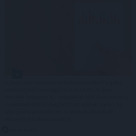
A júniusi ipari termelési és kiskereskedelmi forgalmi
adatokat tette ma reggel közzé a KSH. Az ipari
termelés volumene 4,1 százalékkal nőtt éves szinten a
munkanaphatástól megtisztított adatok szerint. Az
adat jóval kedvezőbb lett az általunk vártnál, de
elmaradt piaci konszenzustól.
2026. 08. 06. 16:00