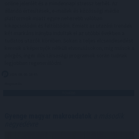
online jelenlét és a mindennapi stressz terhét. Az
állandó értesítések, e-mailek és közösségi média
platformok miatt egyre nehezebb valóban
kikapcsolódni és feltöltődni. Emiatt az utazási trendek
két markáns irányba indultak el az utóbbi években a
tudatos utazók körében. Sokan a teljes elcsendesedést
keresik a képernyők nélküli elvonulásokon, míg mások a
pörgős, inger dús társasági programok során tudnak
legjobban regenerálódni.
2026. 08. 06. 16:45
Megosztás:
TOVÁBB
Gyenge magyar makroadatok
a második
negyedévre