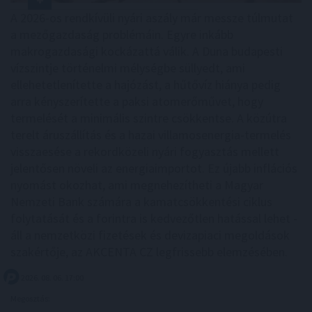
A 2026-os rendkívüli nyári aszály már messze túlmutat
a mezőgazdaság problémáin. Egyre inkább
makrogazdasági kockázattá válik. A Duna budapesti
vízszintje történelmi mélységbe süllyedt, ami
ellehetetlenítette a hajózást, a hűtővíz hiánya pedig
arra kényszerítette a paksi atomerőművet, hogy
termelését a minimális szintre csökkentse. A közútra
terelt áruszállítás és a hazai villamosenergia-termelés
visszaesése a rekordközeli nyári fogyasztás mellett
jelentősen növeli az energiaimportot. Ez újabb inflációs
nyomást okozhat, ami megnehezítheti a Magyar
Nemzeti Bank számára a kamatcsökkentési ciklus
folytatását és a forintra is kedvezőtlen hatással lehet -
áll a nemzetközi fizetések és devizapiaci megoldások
szakértője, az AKCENTA CZ legfrissebb elemzésében.
2026. 08. 06. 17:00
Megosztás: