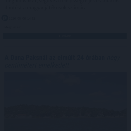
megoldásokat, segítve a felelősségteljes és tudatos
döntést a magyar játékosok számára.
2026. 08. 06. 14:32
Megosztás:
TOVÁBB
A Duna Paksnál az elmúlt 24 órában
négy
centimétert emelkedett