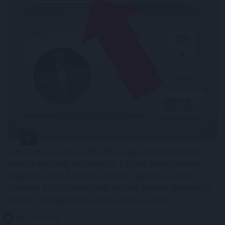
A 2026-os nyár második hőkupolája ismét jelentősen
növelte a klímák használatát. A hűtés helyszínenként
átlagosan napi 4,29 kWh energiát igényelt a Daikin
klímákat és hőszivattyúkat vezérlő Onecta alkalmazás
anonim, országos használati adatai szerint.
2026. 08. 07. 01:00