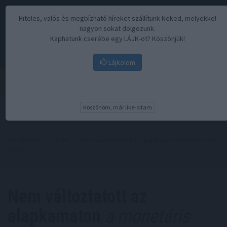
Hiteles, valós és megbízható híreket szállítunk Neked, melyekkel
nagyon sokat dolgozunk.
Kaphatunk cserébe egy LÁJK-ot? Köszönjük!
Lájkolom
Menü
Köszönöm, már like-oltam
Kezdőoldal
//
Hírek
// Nem változtatott az alapkamaton a monetáris
tanács
Nem változtatott az
alapkamaton
a monetáris