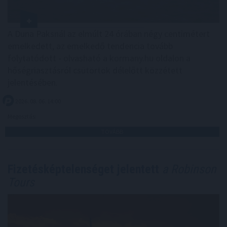
A Duna Paksnál az elmúlt 24 órában négy centimétert
emelkedett, az emelkedő tendencia tovább
folytatódott - olvasható a kormany.hu oldalon a
hőségriasztásról csütörtök délelőtt közzétett
jelentésében.
2026. 08. 06. 14:00
Megosztás:
TOVÁBB
Fizetésképtelenséget jelentett
a Robinson
Tours