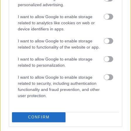
Megosztás:
personalized advertising.
TOVÁBB
I want to allow Google to enable storage
related to analytics like cookies on web or
device identifiers in apps.
A benzinkutaktól a boltok polcaiig: így
drágíthatja
meg a Hormuzi-szoros
I want to allow Google to enable storage
konfliktusa a mindennapokat
related to functionality of the website or app.
I want to allow Google to enable storage
related to personalization.
I want to allow Google to enable storage
related to security, including authentication
functionality and fraud prevention, and other
user protection.
CONFIRM