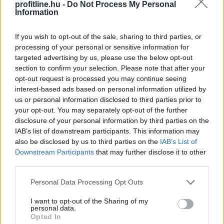
profitline.hu -
Do Not Process My Personal
Information
A rendkívüli hőség és szárazság közepette a
halgazdálkodók már nem a legnagyobb hozamra
If you wish to opt-out of the sale, sharing to third parties, or
törekszenek, a vészhelyzet kialakulását próbálják
processing of your personal or sensitive information for
targeted advertising by us, please use the below opt-out
megelőzni minden eszközzel - közölte az MTI-vel
section to confirm your selection. Please note that after your
csütörtökön a Magyar Akvakultúra és Halászati
opt-out request is processed you may continue seeing
Szakmaközi Szervezet (MA-HAL).
interest-based ads based on personal information utilized by
us or personal information disclosed to third parties prior to
2026. 08. 06. 21:00
your opt-out. You may separately opt-out of the further
Megosztás:
disclosure of your personal information by third parties on the
IAB’s list of downstream participants. This information may
TOVÁBB
also be disclosed by us to third parties on the
IAB’s List of
Downstream Participants
that may further disclose it to other
third parties.
Az extrém hőség ellenére is Európa
élén a
Please note that this website/app uses one or more Google
magyar csemegekukorica
Personal Data Processing Opt Outs
services and may gather and store information including but
not limited to your visit or usage behaviour. You may click to
I want to opt-out of the Sharing of my
personal data.
grant or deny consent to Google and its third-party tags to
Opted In
use your data for below specified purposes in below Google