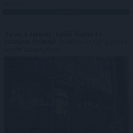
Megosztás:
TOVÁBB
Durvul a verseny: nullás díjakat és
százezer forintnál
is többet ér egy új céges
ügyfél a bankoknak