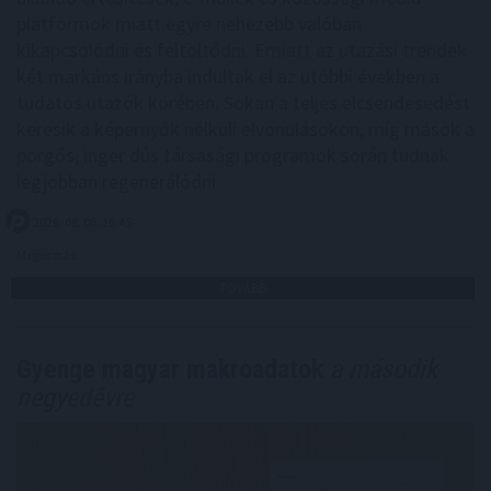
platformok miatt egyre nehezebb valóban
kikapcsolódni és feltöltődni. Emiatt az utazási trendek
két markáns irányba indultak el az utóbbi években a
tudatos utazók körében. Sokan a teljes elcsendesedést
keresik a képernyők nélküli elvonulásokon, míg mások a
pörgős, inger dús társasági programok során tudnak
legjobban regenerálódni.
2026. 08. 06. 16:45
Megosztás:
TOVÁBB
Gyenge magyar makroadatok
a második
negyedévre