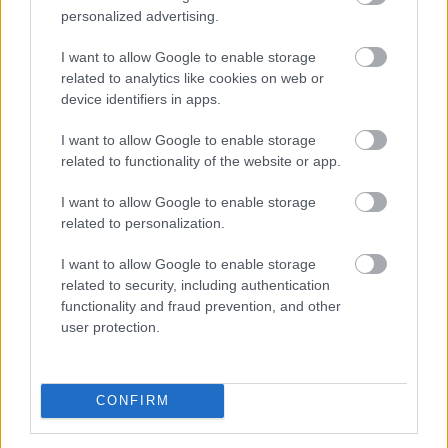
TOVÁBB
personalized advertising.
I want to allow Google to enable storage
related to analytics like cookies on web or
Az aszály már a magyar vállalatokat
és a
device identifiers in apps.
forint árfolyamát is sújtja
I want to allow Google to enable storage
related to functionality of the website or app.
I want to allow Google to enable storage
related to personalization.
I want to allow Google to enable storage
related to security, including authentication
functionality and fraud prevention, and other
user protection.
CONFIRM
A 2026-os rendkívüli nyári aszály már messze túlmutat