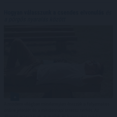
Hogyan válasszunk a csendes elvonulás
és
a pörgős nyaralás között
A modern világban mindannyian érezzük a folyamatos
online jelenlét és a mindennapi stressz terhét. Az
állandó értesítések, e-mailek és közösségi média