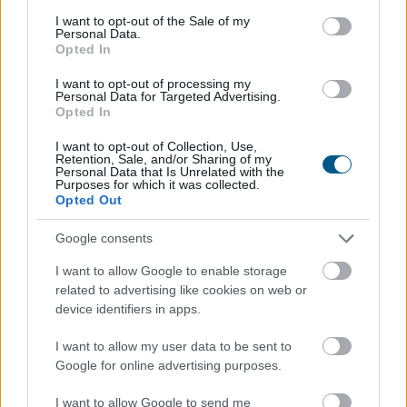
consent section.
I want to opt-out of the Sale of my
Personal Data.
Opted In
I want to opt-out of processing my
Personal Data for Targeted Advertising.
Opted In
I want to opt-out of Collection, Use,
A nyaralás hagyományosan a munkától való elszakadás
Retention, Sale, and/or Sharing of my
Personal Data that Is Unrelated with the
időszaka, a digitális gazdaság azonban alaposan átírta
Purposes for which it was collected.
ezt a képet. Ma már több olyan bevételi lehetőség
Opted Out
létezik, amelyhez elegendő egy laptop,
Google consents
internetkapcsolat és naponta néhány szabad óra. A cél
persze nem az, hogy a pihenés második műszakká
I want to allow Google to enable storage
változzon, hanem az, hogy az utazás mellett is
related to advertising like cookies on web or
maradjon egy kiszámítható vagy legalább kiegészítő
device identifiers in apps.
jövedelem.
I want to allow my user data to be sent to
2026. 08. 06. 17:15
Google for online advertising purposes.
Megosztás:
I want to allow Google to send me