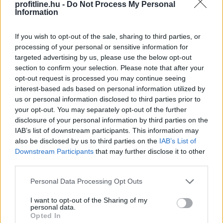
ebben az ársávban Budapest részesedése egy év alatt
profitline.hu -
Do Not Process My Personal
Information
57-ről 48 százalékra csökkent, míg Pest vármegyéé 24-
ről 33 százalékra nőtt. A háttérben egyszerű ok áll:
ugyanabból a pénzből az agglomerációban nagyobb
If you wish to opt-out of the sale, sharing to third parties, or
processing of your personal or sensitive information for
ingatlan vásárolható.
targeted advertising by us, please use the below opt-out
section to confirm your selection. Please note that after your
2026. 08. 06. 18:00
opt-out request is processed you may continue seeing
Megosztás:
interest-based ads based on personal information utilized by
TOVÁBB
us or personal information disclosed to third parties prior to
your opt-out. You may separately opt-out of the further
disclosure of your personal information by third parties on the
IAB’s list of downstream participants. This information may
Hogyan lehet nyaralás közben
is pénzt
also be disclosed by us to third parties on the
IAB’s List of
keresni?
Downstream Participants
that may further disclose it to other
third parties.
Please note that this website/app uses one or more Google
Personal Data Processing Opt Outs
services and may gather and store information including but
not limited to your visit or usage behaviour. You may click to
I want to opt-out of the Sharing of my
personal data.
grant or deny consent to Google and its third-party tags to
Opted In
use your data for below specified purposes in below Google