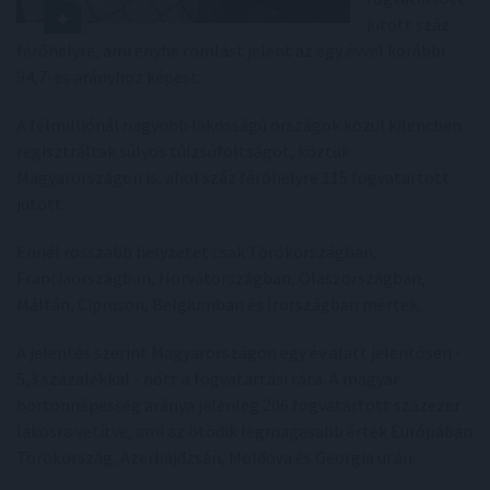
jutott száz
férőhelyre, ami enyhe romlást jelent az egy évvel korábbi
94,7-es arányhoz képest.
A félmilliónál nagyobb lakosságú országok közül kilencben
regisztráltak súlyos túlzsúfoltságot, köztük
Magyarországon is, ahol száz férőhelyre 115 fogvatartott
jutott.
Ennél rosszabb helyzetet csak Törökországban,
Franciaországban, Horvátországban, Olaszországban,
Máltán, Cipruson, Belgiumban és Írországban mértek.
A jelentés szerint Magyarországon egy év alatt jelentősen -
5,3 százalékkal - nőtt a fogvatartási ráta. A magyar
börtönnépesség aránya jelenleg 206 fogvatartott százezer
lakosra vetítve, ami az ötödik legmagasabb érték Európában
Törökország, Azerbajdzsán, Moldova és Georgia után.