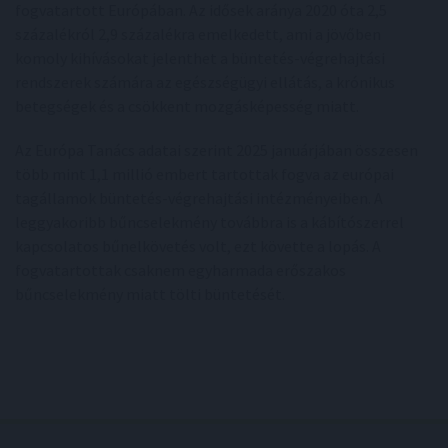
fogvatartott Európában. Az idősek aránya 2020 óta 2,5
százalékról 2,9 százalékra emelkedett, ami a jövőben
komoly kihívásokat jelenthet a büntetés-végrehajtási
rendszerek számára az egészségügyi ellátás, a krónikus
betegségek és a csökkent mozgásképesség miatt.
Az Európa Tanács adatai szerint 2025 januárjában összesen
több mint 1,1 millió embert tartottak fogva az európai
tagállamok büntetés-végrehajtási intézményeiben. A
leggyakoribb bűncselekmény továbbra is a kábítószerrel
kapcsolatos bűnelkövetés volt, ezt követte a lopás. A
fogvatartottak csaknem egyharmada erőszakos
bűncselekmény miatt tölti büntetését.