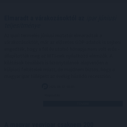
Elmaradt a várakozásoktól az
ipar júniusi
teljesítménye
Az ipari termelés júniusi mutatói elmaradtak a
várakozásoktót, már az előzetes GDP-adatok is sejteni
engedték, hogy a fél év utolsó hónapja nem volt erős -
állapították meg az MTI-nek nyilatkozó elemzők. A
kilátások továbbra is bizonytalanok alapvetően a
külpiaci feltételek miatt, de majdnem biztos, hogy a
magyar ipar túllépett az évekig húzódó recesszión.
2026. 08. 07. 00:05
Megosztás:
TOVÁBB
A magyar vegyipar csaknem 200