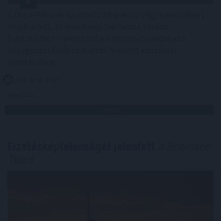
A Duna Paksnál az elmúlt 24 órában négy centimétert
emelkedett, az emelkedő tendencia tovább
folytatódott - olvasható a kormany.hu oldalon a
hőségriasztásról csütörtök délelőtt közzétett
jelentésében.
2026. 08. 06. 14:00
Megosztás:
TOVÁBB
Fizetésképtelenséget jelentett
a Robinson
Tours