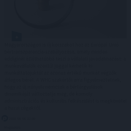
Magyarországon is új korszakot hoz az Európai Unió
bértranszparencia-szabályozása, amely minden
eddiginél átláthatóbbá teszi a vállalati javadalmazást: a
munkavállalók ezentúl joggal kérhetik ki
munkáltatójuktól az azonos értékű munkát végzők
átlagos bérét. A WHC szakértői arra figyelmeztetnek,
hogy az új irányelv nemcsak a bértárgyalások
dinamikáját változtatja meg, de komoly
adminisztrációs és kulturális felkészülést is megkövetel
a hazai cégektől.
2026. 08. 06. 22:00
Megosztás: