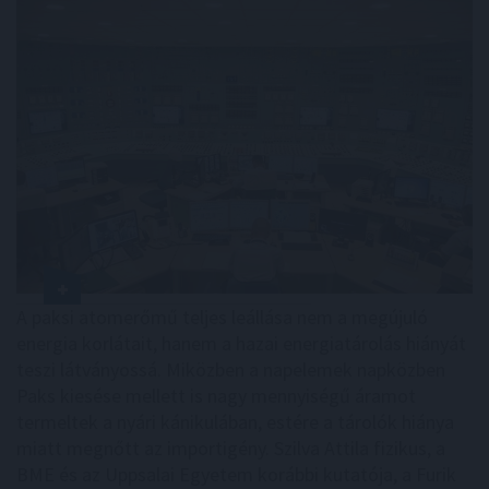
A paksi atomerőmű teljes leállása nem a megújuló
energia korlátait, hanem a hazai energiatárolás hiányát
teszi látványossá. Miközben a napelemek napközben
Paks kiesése mellett is nagy mennyiségű áramot
termeltek a nyári kánikulában, estére a tárolók hiánya
miatt megnőtt az importigény. Szilva Attila fizikus, a
BME és az Uppsalai Egyetem korábbi kutatója, a Furik