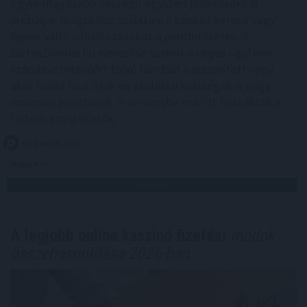
Egyre magasabb összegű egyszeri jóváírásokkal
próbálják magukhoz csábítani a bankot kereső vagy
éppen váltó vállalkozásokat a pénzintézetek. A
BiztosDöntés.hu elemzése szerint a céges ügyfelek
számlavezetéséért folyó harcban a leszorított vagy
akár nullás havi díjak és átutalási költségek is nagy
vonzerőt jelentenek. A versenybe már itt beszálltak a
fintech szolgáltatók.
2026. 08. 06. 15:00
Megosztás:
TOVÁBB
A legjobb online kaszinó fizetési
módok
összehasonlítása 2026-ban