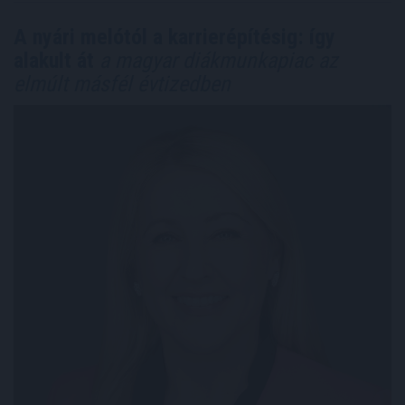
A nyári melótól a karrierépítésig: így
alakult át
a magyar diákmunkapiac az
elmúlt másfél évtizedben