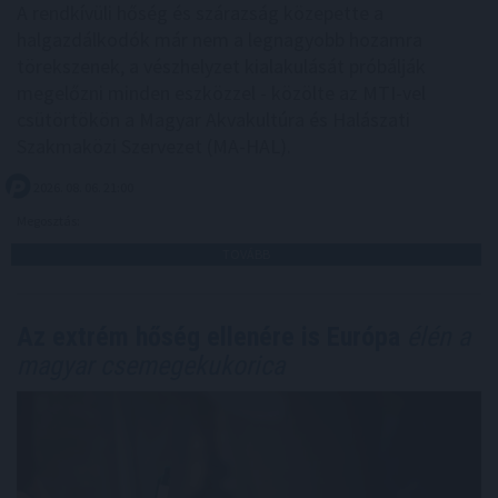
A rendkívüli hőség és szárazság közepette a
halgazdálkodók már nem a legnagyobb hozamra
törekszenek, a vészhelyzet kialakulását próbálják
megelőzni minden eszközzel - közölte az MTI-vel
csütörtökön a Magyar Akvakultúra és Halászati
Szakmaközi Szervezet (MA-HAL).
2026. 08. 06. 21:00
Megosztás:
TOVÁBB
Az extrém hőség ellenére is Európa
élén a
magyar csemegekukorica