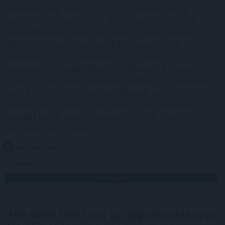
beszélünk, legtöbben az olaj- és üzemanyagárak
emelkedésére gondolnak. A Hormuzi-szoros körüli
geopolitikai feszültség azonban a globális ellátási
láncokon keresztül számos hétköznapi termék árát is
növelheti. A magasabb energia-, szállítási és
alapanyagköltségek idővel megjelennek a fogyasztói
árakban, még olyan termékek esetében is, amelyeket
nem a konfliktus térségében állítanak elő. A helyzet
lehetséges hatásait a Magyarországon is elérhető
globális befektetési alkalmazás, az XTB szakértője,
Leisztner Dávid elemezte.
2026. 08. 06. 19:00
Megosztás:
TOVÁBB
100 millió felett már az agglomeráció nyer,