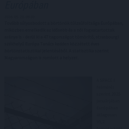
Európában
2026. 05. 20. 06:30
Tovább súlyosbodott a börtönök túlzsúfoltsága Európában,
miközben emelkedik az idősebb és a női fogvatartottak
aránya is - derül ki a 47 tagországot tömörítő, strasbourgi
székhelyű Európa Tanács kedden közzétett éves
börtönstatisztikai jelentéséből. A statisztika szerint
Magyarországon is romlott a helyzet.
A SPACE I
felmérés
szerint 2025
januárjában
Európában
átlagosan
95,2
fogvatartott