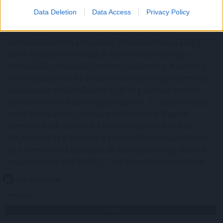
a mezőgazdaság problémáin. Egyre inkább
Data Deletion
Data Access
Privacy Policy
makrogazdasági kockázattá válik. A Duna budapesti
vízszintje történelmi mélységbe süllyedt, ami
ellehetetlenítette a hajózást, a hűtővíz hiánya pedig
arra kényszerítette a paksi atomerőművet, hogy
termelését a minimális szintre csökkentse. A közútra
terelt áruszállítás és a hazai villamosenergia-termelés
visszaesése a rekordközeli nyári fogyasztás mellett
jelentősen növeli az energiaimportot. Ez újabb inflációs
nyomást okozhat, ami megnehezítheti a Magyar
Nemzeti Bank számára a kamatcsökkentési ciklus
folytatását és a forintra is kedvezőtlen hatással lehet -
áll a nemzetközi fizetések és devizapiaci megoldások
szakértője, az AKCENTA CZ legfrissebb elemzésében.
2026. 08. 06. 17:00
Megosztás:
TOVÁBB