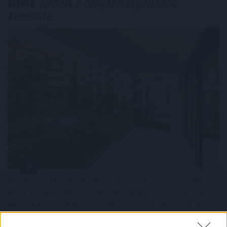
kifelé
tolódik a drágább ingatlanok
kereslete
Átrendeződik a drágább ingatlanok földrajza: a 100
millió forint feletti ingatlanok iránti kereslet a főváros
helyett egyre inkább az agglomeráció felé fordul. A
Duna House első féléves tranzakciós adatai szerint