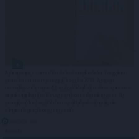
A júniusi ipari termelési és kiskereskedelmi forgalmi
adatokat tette ma reggel közzé a KSH. Az ipari
termelés volumene 4,1 százalékkal nőtt éves szinten a
munkanaphatástól megtisztított adatok szerint. Az
adat jóval kedvezőbb lett az általunk vártnál, de
elmaradt piaci konszenzustól.
2026. 08. 06. 16:00
Megosztás: