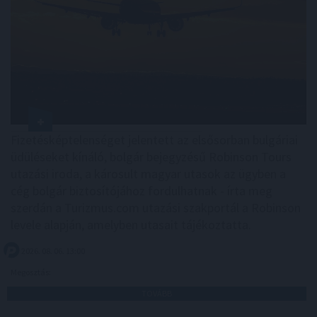
Fizetésképtelenséget jelentett az elsősorban bulgáriai
üdüléseket kínáló, bolgár bejegyzésű Robinson Tours
utazási iroda, a károsult magyar utasok az ügyben a
cég bolgár biztosítójához fordulhatnak - írta meg
szerdán a Turizmus.com utazási szakportál a Robinson
levele alapján, amelyben utasait tájékoztatta.
2026. 08. 06. 13:00
Megosztás:
TOVÁBB