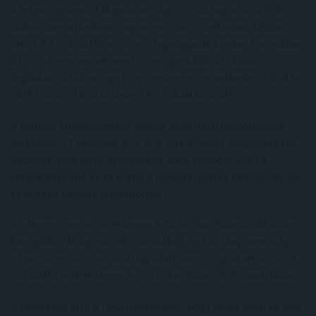
A felmérés szerint Magyarországon a női fogvatartottak
aránya kiemelkedően magas európai összehasonlításban: a
rabok 8,8 százaléka nő, ami a legmagasabb arány Európában
az ötszázezernél népesebb országok között. A női
fogvatartottak aránya Európa-szerte is emelkedett: 2024 és
2025 között 4,8 százalékról 5,2 százalékra nőtt.
A külföldi állampolgárok aránya az európai börtönökben
átlagosan 17 százalék volt 2025 januárjában, Magyarország
azonban azok közé az országok közé tartozik, ahol a
legalacsonyabb ez az arány: a fogvatartottak mindössze 3,6
százaléka külföldi állampolgár.
A jelentés szerint az előzetes letartóztatásban lévők aránya
Európában átlagosan 26 százalékot tett ki. Magyarország
ezen a téren az európai átlag alatt van: a fogvatartottak 23
százaléka volt előzetes letartóztatásban 2025 januárjában.
A szakértők arra is figyelmeztettek, hogy egyre több az idős