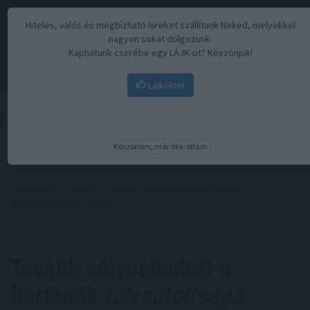
Hiteles, valós és megbízható híreket szállítunk Neked, melyekkel
nagyon sokat dolgozunk.
Kaphatunk cserébe egy LÁJK-ot? Köszönjük!
Lájkolom
Menü
Köszönöm, már like-oltam
Kezdőoldal
//
Hírek
// Tovább súlyosbodott a börtönök
túlzsúfoltsága Európában
Tovább súlyosbodott a
börtönök
túlzsúfoltsága