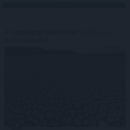
TOVÁBB
A vészhelyzet elkerülésén
dolgoznak a
halgazdálkodók