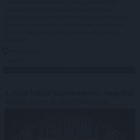
„vízkorlátozásnak” nevezi, jogilag azonban több,
egymástól eltérő intézkedésről lehet szó. Nem
mindegy, hogy vízhiány miatti települési korlátozásról,
műszaki üzemzavarról, ivóvízminőségi problémáról
vagy mezőgazdasági vízhasználat korlátozásáról
beszélünk.
2026. 08. 06. 01:00
Megosztás:
TOVÁBB
A Tisza-frakció kezdeményezte, hogy jövő
kedden legyen az államfőválasztás