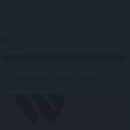
nőtt, adózás utáni eredménye a magasabb adóterhek
miatt 20 százalékkal csökkent az idei első fél évben az
előző év azonos időszakához képest - ismertette a
bank elnök-vezérigazgatója sajtótájékoztatón szerdán
Budapesten.
2026. 08. 05. 17:00
Megosztás:
TOVÁBB
A Solanára épül a Western Union
új
stabilcoinkártyája