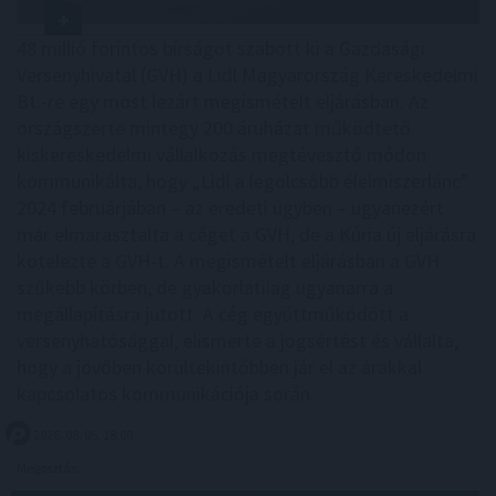
48 millió forintos bírságot szabott ki a Gazdasági
Versenyhivatal (GVH) a Lidl Magyarország Kereskedelmi
Bt.-re egy most lezárt megismételt eljárásban. Az
országszerte mintegy 200 áruházat működtető
kiskereskedelmi vállalkozás megtévesztő módon
kommunikálta, hogy „Lidl a legolcsóbb élelmiszerlánc”.
2024 februárjában – az eredeti ügyben – ugyanezért
már elmarasztalta a céget a GVH, de a Kúria új eljárásra
kötelezte a GVH-t. A megismételt eljárásban a GVH
szűkebb körben, de gyakorlatilag ugyanarra a
megállapításra jutott. A cég együttműködött a
versenyhatósággal, elismerte a jogsértést és vállalta,
hogy a jövőben körültekintőbben jár el az árakkal
kapcsolatos kommunikációja során.
2026. 08. 05. 18:00
Megosztás: