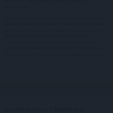
világ vezető fejlesztőjének számít - olvasható a
közleményben.
A Geely Auto Group 1997-ben jött létre, székhelye a kínai
Hangcsou városában található. A vállalat globális stratégiai
partnere a malajziai nemzeti autógyártónak, a Protonnak.
2020-ban a Mercedes Benzzel, 2024 -ben a Renault
Csoporttal hozott létre közös vállalkozást, közben 17
százalékos részesedést szerzett az Aston Martin Lagonda
Global Holdings PLC-ben - olvasható a vállalati honlapon.
Új csúcson a Dow, a SpaceX és a