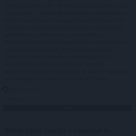
villanyautó-flotta, ami bő 40 százalékos bővülést jelent
éves szinten. A Netrisknél kötött kgfb-szerződéseken
belül az elektromos személyautók aránya júniusra 3,6
százalékra, a hibrideké pedig több mint 5 százalékra
emelkedett. Az elektromos autók kötelező
biztosításának féléves átlagdíja éves összevetésben 8
százalékkal, a hibrideké 12 százalékkal csökkent,
miközben a többi személyautónál mindössze 2
százalékos mérséklődés történt. A cascónál
ugyanakkor jelentős a különbség: az elektromos autók
éves átlagdíja meghaladta a 263 ezer forintot.
2026. 08. 05. 21:00
Megosztás:
TOVÁBB
Vitézy Dávid: lassítja a vonatokat és