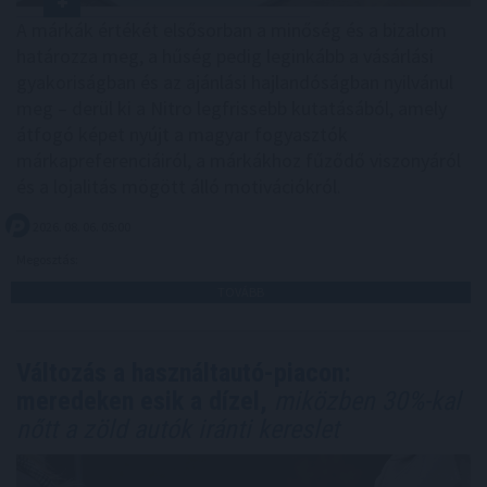
A márkák értékét elsősorban a minőség és a bizalom
határozza meg, a hűség pedig leginkább a vásárlási
gyakoriságban és az ajánlási hajlandóságban nyilvánul
meg – derül ki a Nitro legfrissebb kutatásából, amely
átfogó képet nyújt a magyar fogyasztók
márkapreferenciáiról, a márkákhoz fűződő viszonyáról
és a lojalitás mögött álló motivációkról.
2026. 08. 06. 05:00
Megosztás:
TOVÁBB
Változás a használtautó-piacon:
meredeken esik a dízel,
miközben 30%-kal
nőtt a zöld autók iránti kereslet