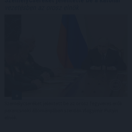
Személycseréket jelentette be a katonai
vezetésben az orosz elnök
Személycseréket jelentett be az orosz fegyveres erők
parancsnoki állományában szerdán Vlagyimir Putyin
elnök.