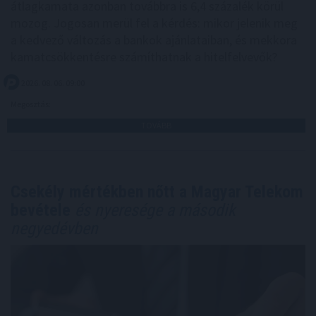
átlagkamata azonban továbbra is 6,4 százalék körül
mozog. Jogosan merül fel a kérdés: mikor jelenik meg
a kedvező változás a bankok ajánlataiban, és mekkora
kamatcsökkentésre számíthatnak a hitelfelvevők?
2026. 08. 06. 09:00
Megosztás:
TOVÁBB
Csekély mértékben nőtt a Magyar Telekom
bevétele
és nyeresége a második
negyedévben