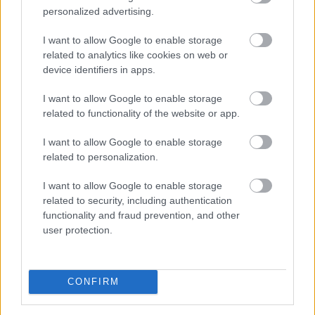
personalized advertising.
I want to allow Google to enable storage
related to analytics like cookies on web or
Sok magyar nyugdíjas havonta többféle gyógyszert
device identifiers in apps.
szed, ezért a patikában hagyott összeg könnyen
elérheti a több ezer vagy akár több tízezer forintot.
I want to allow Google to enable storage
Kevesen tudják azonban, hogy a társadalombiztosítási
related to functionality of the website or app.
támogatás mellett közgyógyellátás, önkormányzati
I want to allow Google to enable storage
segítség, egyedi méltányosság és olcsóbb helyettesítő
related to personalization.
készítmény is csökkentheti a kiadásokat.
I want to allow Google to enable storage
2026. 08. 06. 02:00
related to security, including authentication
Megosztás:
functionality and fraud prevention, and other
user protection.
TOVÁBB
Ki rendelhet el vízkorlátozást
ma
CONFIRM
Magyarországon?