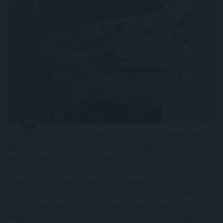
Tovább gyorsul a hajtásláncok szerkezeti átalakulása a
hazai használtautó-piacon a Használtautó.hu
legfrissebb, júliusi statisztikái szerint. Egyetlen év alatt
több mint 12,5 ezer érdeklődőt* veszítettek a
dízelüzemű autók, miközben a villamosított
hajtásláncok (tisztán elektromos és hibrid modellek)
iránti vásárlói kereslet több mint 30%-os ugrással
megközelítette a havi 49 ezres határt. A piac alapját