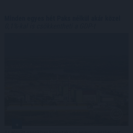
Minden egyes hét Paks nélkül akár közel
0,1%-kal is csökkentheti a GDP-t
Az elmúlt napokban kibontakozó energiavészhelyzet