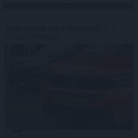
TOVÁBB
Jóval olcsóbb lett a villanyautók
és a
hibridek kötelezője
Már a százezres nagyságrend felett van a magyar