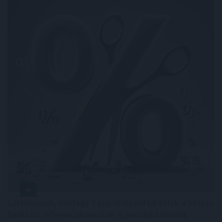
Látványosan, mintegy 2 százalékponttal estek a hosszú
bankközi referenciakamatok, a piaci lakáshitelek