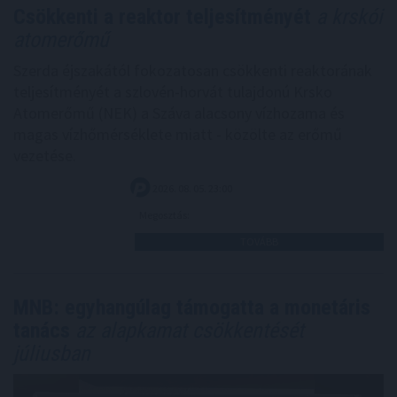
Csökkenti a reaktor teljesítményét
a krskói
atomerőmű
Szerda éjszakától fokozatosan csökkenti reaktorának
teljesítményét a szlovén-horvát tulajdonú Krsko
Atomerőmű (NEK) a Száva alacsony vízhozama és
magas vízhőmérséklete miatt - közölte az erőmű
vezetése.
2026. 08. 05. 23:00
Megosztás:
TOVÁBB
MNB: egyhangúlag támogatta a monetáris
tanács
az alapkamat csökkentését
júliusban