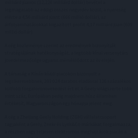
milliárd jüanos (12,226 milliárd dollár) bevétel a
legmagasabb az eddigi összes negyedév közül, a nyereség
elérte a 4,56 milliárd jüant (666 millió dollár), az
árfolyamhatásokkal kiigazított profit 4,17 milliárd jüan (609
millió dollár).
A cég közleménye szerint az eredmények bizonyítják
stratégiájának hatékonyságát, a legtöbb kínai versenytárs
jövedelmezősége ugyanis mérséklődött az év elején.
A társaság a Kínán kívüli piacokon bizonyult a
legsikeresebbnek, 203 024 darabos eladással 126 százalékos
külföldi forgalomnövekedést ért el. A Geely világszerte több
mint száz, Európában pedig majdnem húsz államban
értékesít, Magyarországon egy hónapja jelent meg.
A cég a Zheijang Geely Holding (ZGH) vállalatcsoport
tagjaként a Geely, Zeekr és Lynk&Co márkákat forgalmazza,
a részben vagy teljesen elektromos meghajtások piacán a