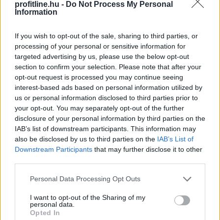
profitline.hu -
Do Not Process My Personal
Information
If you wish to opt-out of the sale, sharing to third parties, or
processing of your personal or sensitive information for
Az átláthatóság, a szakmai minőség és a verseny
targeted advertising by us, please use the below opt-out
erősítése érdekében új marketing és kommunikációs
section to confirm your selection. Please note that after your
ügynökségi struktúrát alakít ki a Szerencsejáték Zrt. A
opt-out request is processed you may continue seeing
társaság a következő időszakban több lépcsőben
interest-based ads based on personal information utilized by
us or personal information disclosed to third parties prior to
meghirdetett pályázatokon keresztül választja ki a
your opt-out. You may separately opt-out of the further
marketing-, a média-, a nyomdai, a PR, a social,
disclosure of your personal information by third parties on the
valamint a rendezvényszervező ügynökségeit. Az új
IAB’s list of downstream participants. This information may
rendszer kialakítása a szakmai ajánlások és piaci
also be disclosed by us to third parties on the
IAB’s List of
visszajelzések figyelembevételével, független
Downstream Participants
that may further disclose it to other
szakértők támogatásával történik.
third parties.
Please note that this website/app uses one or more Google
2026. 08. 06. 03:00
Personal Data Processing Opt Outs
services and may gather and store information including but
Megosztás:
not limited to your visit or usage behaviour. You may click to
I want to opt-out of the Sharing of my
personal data.
TOVÁBB
grant or deny consent to Google and its third-party tags to
Opted In
use your data for below specified purposes in below Google