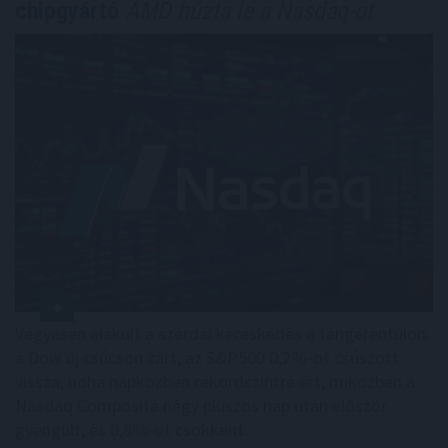
chipgyártó
AMD húzta le a Nasdaq-ot
Vegyesen alakult a szerdai kereskedés a tengerentúlon:
a Dow új csúcson zárt, az S&P500 0,2%-ot csúszott
vissza, noha napközben rekordszintre ért, miközben a
Nasdaq Composite négy pluszos nap után először
gyengült, és 0,8%-ot csökkent.