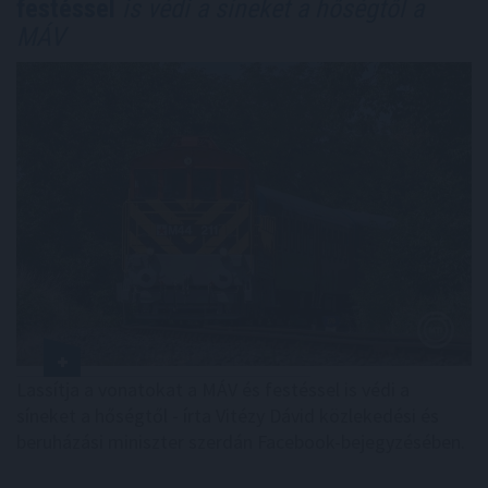
festéssel
is védi a síneket a hőségtől a
MÁV
Lassítja a vonatokat a MÁV és festéssel is védi a
síneket a hőségtől - írta Vitézy Dávid közlekedési és
beruházási miniszter szerdán Facebook-bejegyzésében.