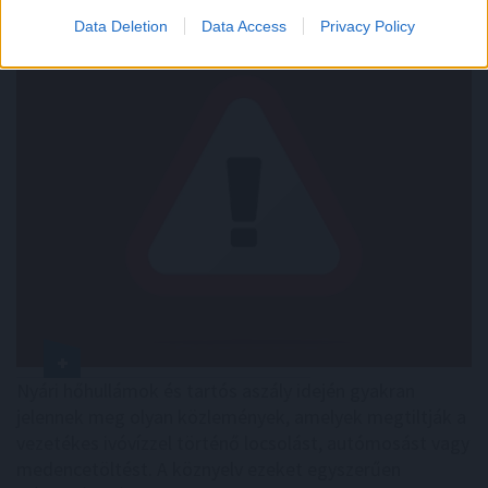
Data Deletion
Data Access
Privacy Policy
Nyári hőhullámok és tartós aszály idején gyakran
jelennek meg olyan közlemények, amelyek megtiltják a
vezetékes ivóvízzel történő locsolást, autómosást vagy
medencetöltést. A köznyelv ezeket egyszerűen