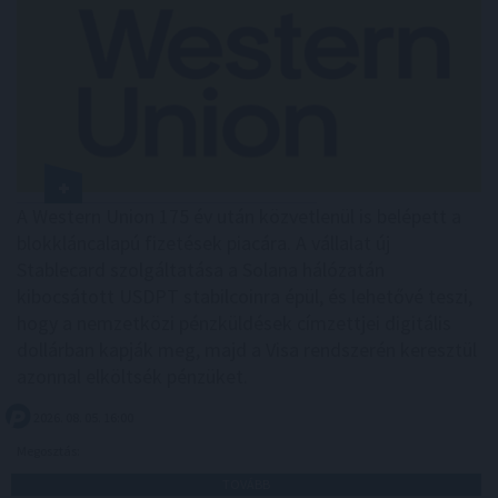
A Western Union 175 év után közvetlenül is belépett a
blokkláncalapú fizetések piacára. A vállalat új
Stablecard szolgáltatása a Solana hálózatán
kibocsátott USDPT stabilcoinra épül, és lehetővé teszi,
hogy a nemzetközi pénzküldések címzettjei digitális
dollárban kapják meg, majd a Visa rendszerén keresztül
azonnal elköltsék pénzüket.
2026. 08. 05. 16:00
Megosztás:
TOVÁBB