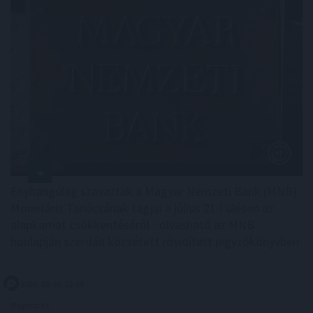
Enyhangúlag szavaztak a Magyar Nemzeti Bank (MNB)
Monetáris Tanácsának tagjai a július 21-i ülésen az
alapkamat csökkentéséről - olvasható az MNB
honlapján szerdán közzétett rövidített jegyzőkönyvben.
2026. 08. 05. 22:00
Megosztás: