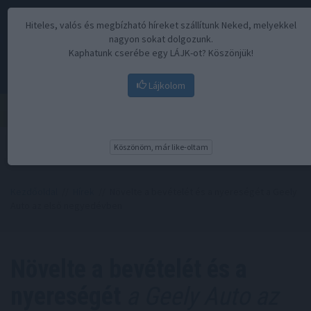
Hiteles, valós és megbízható híreket szállítunk Neked, melyekkel
nagyon sokat dolgozunk.
Kaphatunk cserébe egy LÁJK-ot? Köszönjük!
Lájkolom
Menü
Köszönöm, már like-oltam
Kezdőoldal
//
Hírek
// Növelte a bevételét és a nyereségét a Geely
Auto az első negyedévben
Növelte a bevételét és a
nyereségét
a Geely Auto az