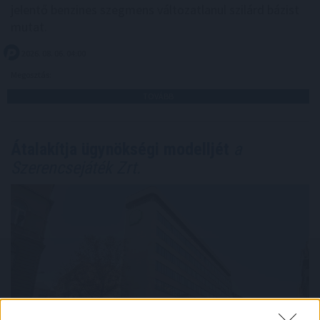
jelentő benzines szegmens változatlanul szilárd bázist
mutat.
2026. 08. 06. 04:00
Megosztás:
TOVÁBB
Átalakítja ügynökségi modelljét
a
Szerencsejáték Zrt.