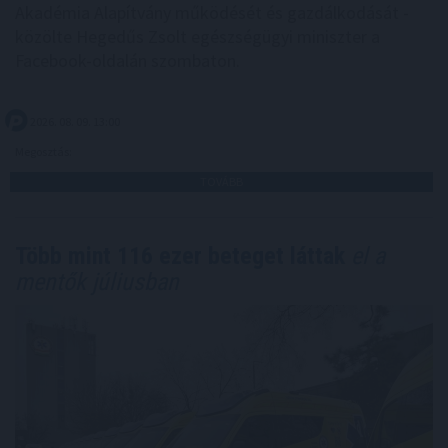
Akadémia Alapítvány működését és gazdálkodását -
közölte Hegedűs Zsolt egészségügyi miniszter a
Facebook-oldalán szombaton.
2026. 08. 09. 13:00
Megosztás:
TOVÁBB
Több mint 116 ezer beteget láttak
el a
mentők júliusban