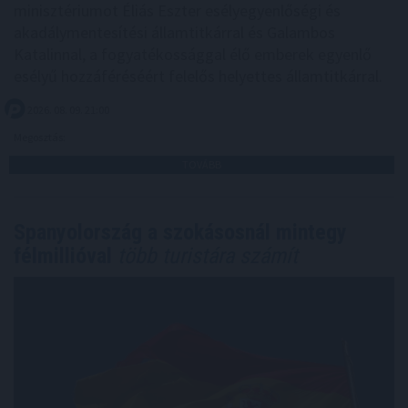
minisztériumot Éliás Eszter esélyegyenlőségi és
akadálymentesítési államtitkárral és Galambos
Katalinnal, a fogyatékossággal élő emberek egyenlő
esélyű hozzáféréséért felelős helyettes államtitkárral.
2026. 08. 09. 21:00
Megosztás:
TOVÁBB
Spanyolország a szokásosnál mintegy
félmillióval
több turistára számít