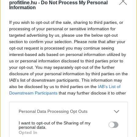
profitline.hu -
Do Not Process My Personal
Information
If you wish to opt-out of the sale, sharing to third parties, or
processing of your personal or sensitive information for
targeted advertising by us, please use the below opt-out
section to confirm your selection. Please note that after your
opt-out request is processed you may continue seeing
interest-based ads based on personal information utilized by
us or personal information disclosed to third parties prior to
your opt-out. You may separately opt-out of the further
disclosure of your personal information by third parties on the
IAB’s list of downstream participants. This information may
also be disclosed by us to third parties on the
IAB’s List of
Downstream Participants
that may further disclose it to other
third parties.
A világgazdasági folyamatokat vizsgálva a jegybank
Please note that this website/app uses one or more Google
Personal Data Processing Opt Outs
által júniusban meghatározott, 2 százalék alatti éves
services and may gather and store information including but
inflációs szint továbbra is reális - jelentette ki a Magyar
not limited to your visit or usage behaviour. You may click to
I want to opt-out of the Sharing of my
personal data.
Nemzeti Bank (MNB) alelnöke az MNB Podcast
grant or deny consent to Google and its third-party tags to
Opted In
legutóbbi adásában. Banai Péter Benő az MNB által az
use your data for below specified purposes in below Google