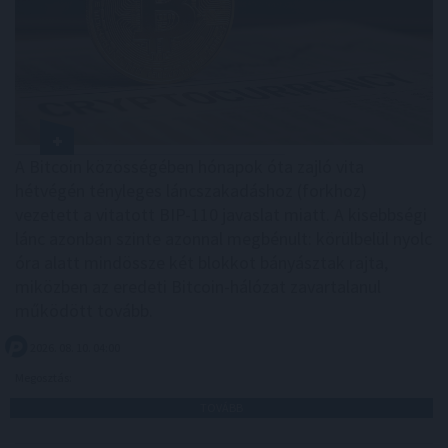
A Bitcoin közösségében hónapok óta zajló vita
hétvégén tényleges láncszakadáshoz (forkhoz)
vezetett a vitatott BIP-110 javaslat miatt. A kisebbségi
lánc azonban szinte azonnal megbénult: körülbelül nyolc
óra alatt mindössze két blokkot bányásztak rajta,
miközben az eredeti Bitcoin-hálózat zavartalanul
működött tovább.
2026. 08. 10. 04:00
Megosztás:
TOVÁBB