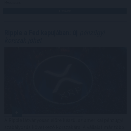
Megosztás:
TOVÁBB
Ripple a Fed kapujában: új
pénzügyi
korszak jöhet
A Ripple látványosan előre készül az amerikai pénzügyi
szabályozás következő korszakára. A vállalat már több