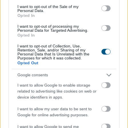
consent section.
MTI-hez vasárnap eljuttatott közlemény szerint
I want to opt-out of the Sale of my
Personal Data.
kiemelte: a jegybank elsődleges célja az árstabilitás
Opted In
elérése és fenntartása mellett konstruktív partnerként
részt venni az eurózónához történő csatlakozás
I want to opt-out of processing my
Personal Data for Targeted Advertising.
feltételeinek elérésében.
Opted In
2026. 08. 09. 23:00
I want to opt-out of Collection, Use,
Retention, Sale, and/or Sharing of my
Megosztás:
Personal Data that Is Unrelated with the
Purposes for which it was collected.
TOVÁBB
Opted Out
Google consents
Egyetlen szám mutatja, mikor állhat
le
I want to allow Google to enable storage
Michael Saylor Bitcoin-eladása
related to advertising like cookies on web or
device identifiers in apps.
I want to allow my user data to be sent to
Google for online advertising purposes.
I want to allow Google to send me