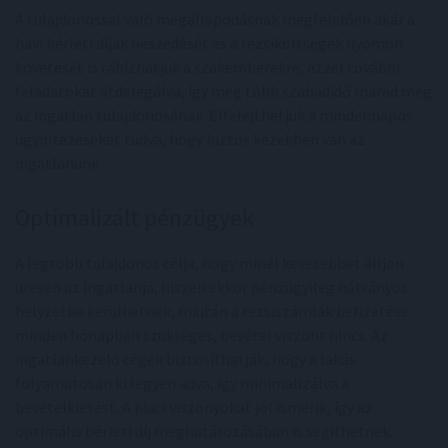
A tulajdonossal való megállapodásnak megfelelően akár a
havi bérleti díjak beszedését és a rezsiköltségek nyomon
követését is rábízhatjuk a szakemberekre, ezzel további
feladatokat átdelegálva, így még több szabadidő marad meg
az ingatlan tulajdonosának. Elfelejthetjük a mindennapos
ügyintézéseket tudva, hogy biztos kezekben van az
ingatlanunk.
Optimalizált pénzügyek
A legtöbb tulajdonos célja, hogy minél kevesebbet álljon
üresen az ingatlanja, hiszen ekkor pénzügyileg hátrányos
helyzetbe kerülhetnek, miután a rezsiszámlák befizetése
minden hónapban szükséges, bevétel viszont nincs. Az
ingatlankezelő cégek biztosíthatják, hogy a lakás
folyamatosan ki legyen adva, így minimalizálva a
bevételkiesést. A piaci viszonyokat jól ismerik, így az
optimális bérleti díj meghatározásában is segíthetnek.