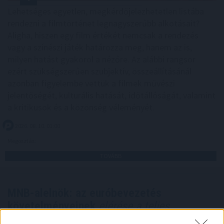
Lehetséges egyetlen, megkérdőjelezhetetlen listába
rendezni a filmtörténet legnagyszerűbb alkotásait?
Aligha, hiszen egy film értékét nemcsak a rendezés
vagy a színészi játék határozza meg, hanem az is,
milyen hatást gyakorol a nézőre. Az alábbi rangsor
ezért szükségszerűen szubjektív, összeállításánál
azonban figyelembe vettük a filmek művészi
jelentőségét, kulturális hatását, időtállóságát, valamint
a kritikusok és a közönség véleményét.
2026. 08. 10. 01:00
Megosztás:
TOVÁBB
MNB-alelnök: az euróbevezetés
követelményeinek
elérése a teljes
gazdaság számára hasznos