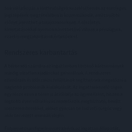
Sok vállalkozás a kintlevőségek kezelésében és az esetleges
jogi lépések megtételében is közreműködik, ami további
előnyt jelenthet a tulajdonosoknak. A részletes
kimutatásokkal nyomon követhetővé válnak a pénzügyek,
ezzel is megtakarítások érhetőek el.
Rendszeres karbantartás
A bérbeadó számára az ingatlanban történő káresemények
mindig váratlan kiadásokat generálnak. A rendszeres
ellenőrzés és időszakos felújítások segíthetnek megelőzni a
nagyobb problémák kialakulását. Az ingatlankezelő cégek
egy része ezen a téren is átvállalja az ügyintézést, hiszen a
legtöbb ilyen vállalkozás rendelkezik megbízható, bevált
mesteremberekkel, akiket gyorsan be tud veti sürgős vagy
akár tervezett munkák idején.
Folyamatosan figyelemmel kísérik az ingatlan állapotát,