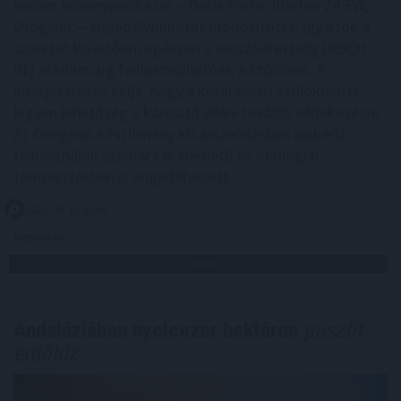
három növényvédő szer – Decis Forte, Klartan 24 EW,
Oroganic – engedélyokiratát módosította, így azok a
szüretet követően, egészen a vesszőérettség (BBCH
91) stádiumáig felhasználhatóak a szőlőben. A
kiterjesztések célja, hogy a korai érésű szőlőkben is
legyen lehetőség a károsító elleni további védekezésre.
Az Oroganic készítmény kis kiszerelésben kiskerti
felhasználók számára is elérhető és ökológiai
termesztésben is engedélyezett.
2026. 08. 10. 03:00
Megosztás:
TOVÁBB
Andalúziában nyolcezer hektáron
pusztít
erdőtűz