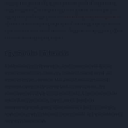
megszerkesztésénél), így sokan nem is vállalkoznak arra,
hogy maguk oldják meg a megterhelő feladatot. Az olyan
ingatlankezelő cégek, mint a
Strada Property Management
időt és többek között pénzt takaríthat meg a tulajdonosok
számára a terhek átvállalásával. Hogyan lehetséges ez? Erre
keressük a választ cikkünkben.
Egyszerűbb bérbeadás
A bérbeadás nyűgét veheti le a tulajdonosok válláról az
ingatlankezelő cég, ahol egy szakértő csapat kezeli az
ingatlan összes teendőit. Már a bérlő kiválasztásánál
segítenek megtalálni a megfelelő személyeket, így
elkerülhetővé válhat a sűrű cserélődés. A szerződéskötést
sokan elintézik néhány soros, netről letöltött
dokumentummal, pedig a bérbeadó és a bérlő számára is
fontos irat, mely szakszerű szövegezését az ingatlankezelő
megteszi helyettünk.