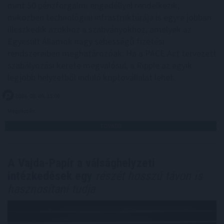
mint 50 pénzforgalmi engedéllyel rendelkezik,
miközben technológiai infrastruktúrája is egyre jobban
illeszkedik azokhoz a szabványokhoz, amelyek az
Egyesült Államok nagy sebességű fizetési
rendszereiben meghatározóak. Ha a PACE Act tervezett
szabályozási kerete megvalósul, a Ripple az egyik
legjobb helyzetből induló kriptovállalat lehet.
2026. 08. 09. 15:00
Megosztás:
TOVÁBB
A Vajda-Papír a válsághelyzeti
intézkedések egy
részét hosszú távon is
hasznosítani tudja