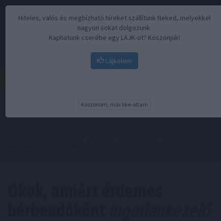
Hiteles, valós és megbízható híreket szállítunk Neked, melyekkel
nagyon sokat dolgozunk.
Kaphatunk cserébe egy LÁJK-ot? Köszönjük!
Lájkolom
Menü
Köszönöm, már like-oltam
Kezdőoldal
//
Hírek
// Okok, amiért érdemes bérbeadóként
ingatlankezelő céget megbízni
Okok, amiért érdemes
bérbeadóként
ingatlankezelő