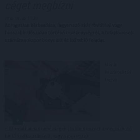
céget megbízni
2025. 08. 25. 11:30
Az ingatlan bérbeadása, legyen szó akár rövidtávú vagy
hosszabb időszakra történő tevékenységről, a tulajdonosok
számára sokszor bonyolult és időrabló feladat.
Már a
kezdetektől
fogva
előfordulhatnak nehézségek (többek között a megbízható
bérlő kiválasztásánál, vagy a jogi iratok