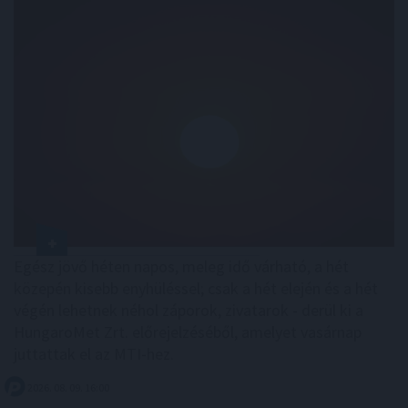
Egész jövő héten napos, meleg idő várható, a hét
közepén kisebb enyhüléssel; csak a hét elején és a hét
végén lehetnek néhol záporok, zivatarok - derül ki a
HungaroMet Zrt. előrejelzéséből, amelyet vasárnap
juttattak el az MTI-hez.
2026. 08. 09. 16:00