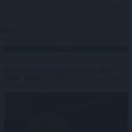
Gergely az intézmény megnyitásának 160 évfordulója
alkalmából tartott ünnepségen vasárnap.
2026. 08. 10. 05:00
Megosztás:
TOVÁBB
Két blokk után megállt a Bitcoin „anti-
spam” forkja
– elsöprő többség maradt az
eredeti láncon