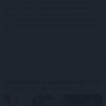
még időben észlelve a kezdődő problémákat. A bérlők által
felvetett javításokat, mint például egy leszakadt polc,
csöpögő csap, szintén a kezelő cég fogja a tulajdonos
helyett megbízott iparosokkal helyreállítatni. A költségek
ugyan a bérbeadót terhelik, azonban az intézkedés nyűge
már nem.
Sakkjátszmához hasonlította Donald Trump
az Iránnal zajló alkufolyamatot