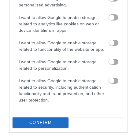
personalized advertising.
I want to allow Google to enable storage
related to analytics like cookies on web or
device identifiers in apps.
I want to allow Google to enable storage
related to functionality of the website or app.
A Strategy (MSTR), Michael Saylor Bitcoin-
I want to allow Google to enable storage
stratégiájának zászlóshajója, sokáig a „vásárolj és tarts
related to personalization.
örökké” elvet követte. Az utóbbi időben azonban a
vállalat Bitcoin-eladásokba kezdett, elsősorban azért,
I want to allow Google to enable storage
related to security, including authentication
hogy finanszírozza egyes pénzügyi kötelezettségeit.
functionality and fraud prevention, and other
user protection.
2026. 08. 09. 22:00
Megosztás:
TOVÁBB
CONFIRM