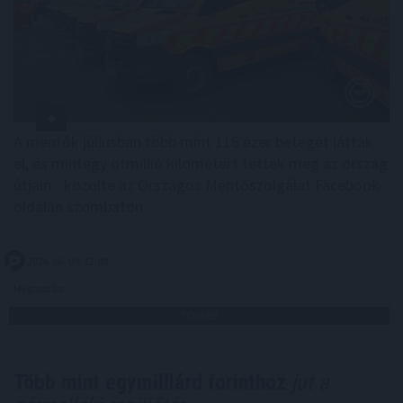
A mentők júliusban több mint 116 ezer beteget láttak
el, és mintegy ötmillió kilométert tettek meg az ország
útjain - közölte az Országos Mentőszolgálat Facebook-
oldalán szombaton.
2026. 08. 09. 12:00
Megosztás:
TOVÁBB
Több mint egymilliárd forinthoz
jut a