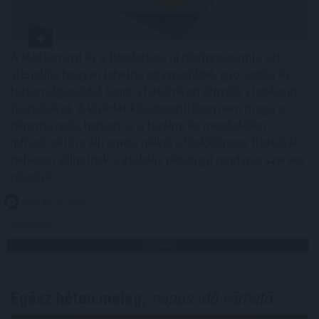
A Mastercard és a Borderless új pilotprogramja azt
vizsgálja, hogyan lehetne egyszerűbbé, gyorsabbá és
biztonságosabbá tenni a határokon átnyúló stabilcoin-
fizetéseket. A kísérlet középpontjában nem maga a
pénzmozgás, hanem az a bizalmi és megfelelési
infrastruktúra áll, amely nélkül a blokkláncos fizetések
nehezen válhatnak a globális pénzügyi rendszer szerves
részévé.
2026. 08. 09. 18:00
Megosztás:
TOVÁBB
Egész héten meleg,
napos idő várható