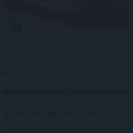
Az online szerencsejáték mára mindennapos
szórakozássá vált sokak számára. Nem kell többé
fizikailag elmenni egy kaszinóba, ha valaki szeretne
pörgetni egy-két nyerőgépet vagy leülni egy élő osztós
asztalhoz.
2026. 08. 07. 06:59
Megosztás:
TOVÁBB
A mulcsozás titka, amitől szebb
lesz a
gyeped, mint valaha