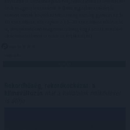
továbbra is a korábbi piaci helyzetből indul ki a hirdetési
árak meghatározásánál. A Balla Ingatlan szakértői
szerint ennek következtében még mindig gyakori az 5–
10 százalékos, sőt olykor a 15–20 százalékos túlárazás
is, ami jelentősen megnehezítheti, vagy adott esetben
akár lehetetlenné is teszi az értékesítést.
2026. 08. 07. 04:00
Megosztás:
TOVÁBB
Rekordhőség, rekordkockázat: a
klímaváltozás
már a vállalatok működését
is átírja