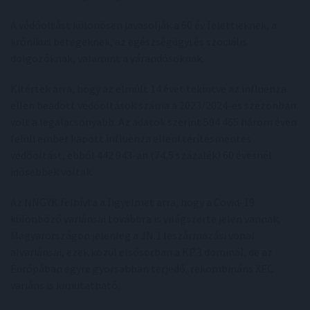
A védőoltást különösen javasolják a 60 év felettieknek, a
krónikus betegeknek, az egészségügyi és szociális
dolgozóknak, valamint a várandósoknak.
Kitértek arra, hogy az elmúlt 14 évet tekintve az influenza
ellen beadott védőoltások száma a 2023/2024-es szezonban
volt a legalacsonyabb. Az adatok szerint 594 465 három éven
felüli ember kapott influenza elleni térítésmentes
védőoltást, ebből 442 943-an (74,5 százalék) 60 évesnél
idősebbek voltak.
Az NNGYK felhívta a figyelmet arra, hogy a Covid-19
különböző variánsai továbbra is világszerte jelen vannak,
Magyarországon jelenleg a JN.1 leszármazási vonal
alvariánsai, ezek közül elsősorban a KP.3 dominál, de az
Európában egyre gyorsabban terjedő, rekombináns XEC
variáns is kimutatható.