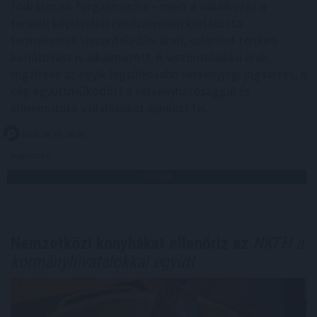
fodrászcikk forgalmazóra – mert a vállalkozás a
területi képviseleti rendszerében korlátozta
termékeinek viszonteladási árait, valamint területi
korlátozást is alkalmazott. A viszonteladási árak
rögzítése az egyik legsúlyosabb versenyjogi jogsértés, a
cég együttműködött a versenyhatósággal és
előremutató vállalásokat ajánlott fel.
2026. 08. 07. 18:00
Megosztás:
TOVÁBB
Nemzetközi konyhákat ellenőriz az
NKFH a
kormányhivatalokkal együtt