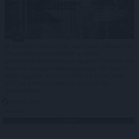
Az amerikai részvénypiacok csütörtökön csökkenésben
zártak, miközben a befektetők a vállalati
gyorsjelentéseket, valamint az Egyesült Államok és Irán
között az esetleges békemegállapodás felé mutató
jeleket figyelték. Az S&P500 0,2%-kal, a Dow Jones
0,9%-kal, a Nasdaq Composite 0,1%-kal zárt
alacsonyabban.
2026. 08. 07. 10:00
Megosztás:
TOVÁBB