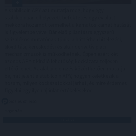
A stabilcoin APY azt mutatja meg, hogy egy
stabilcoinban elhelyezett befektetés egy év alatt
mekkora hozamot termelhet a kamatos kamat hatását
is figyelembe véve. Bár első pillantásra egyszerű
százalékos mutatónak tűnik, a háttérben hitelezési,
likviditási, kereskedési és akár derivatív piaci
mechanizmusok is működhetnek. Éppen ezért két
azonos APY-t kínáló lehetőség kockázata teljesen
eltérő lehet. Az alábbi elemzés közérthetően mutatja
be, mit jelent a stabilcoin APY, hogyan keletkezik a
hozam, milyen kockázatokkal járhat, és mire érdemes
figyelni egy ilyen ajánlat értékelésekor.
2026. 08. 07. 19:00
Megosztás:
TOVÁBB