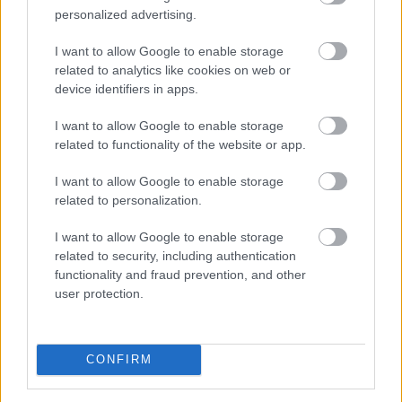
personalized advertising.
I want to allow Google to enable storage
related to analytics like cookies on web or
device identifiers in apps.
I want to allow Google to enable storage
Az első félévben 22 százalékkal több lakás épült, mint
related to functionality of the website or app.
egy évvel korábban, a kiadott építési engedélyek száma
pedig még nagyobb, 29 százalékos ugrást mutatott –
I want to allow Google to enable storage
related to personalization.
derül ki a Központi Statisztikai Hivatal (KSH) friss
adataiból. A beszámoló szerint az első negyedév volt
I want to allow Google to enable storage
kiemelkedő, a másodikban már sokkal kisebb
related to security, including authentication
mértékben élénkült a piac. A statisztika alapján
functionality and fraud prevention, and other
folytatódott az eddigi tendencia: az Otthon Start
user protection.
Program érezhetően fellendítette a keresletet, ezt
igyekszik most lekövetni a kínálat is.
CONFIRM
2026. 08. 07. 12:00
Megosztás: