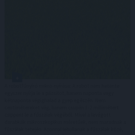
A robotfűnyíró mikro-nyírása: A robot nem hetente
egyszer nyírja le a pázsitot, hanem naponta vagy
kétnaponta végighalad a gyep egészén. Nem
centimétereket vág, hanem csupán 1-2 millimétert
csippent le a fűszálak végéből. Mivel a levágott
darabkák mikroszkopikus méretűek, nem maradnak a
fűszálak tetején. Azonnal lehullanak a fűszálak közé,