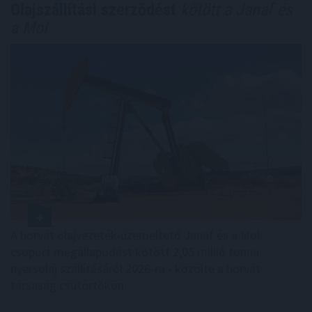
Olajszállítási szerződést
kötött a Janaf és
a Mol
A horvát olajvezeték-üzemeltető Janaf és a Mol-
csoport megállapodást kötött 2,05 millió tonna
nyersolaj szállításáról 2026-ra - közölte a horvát
társaság csütörtökön.