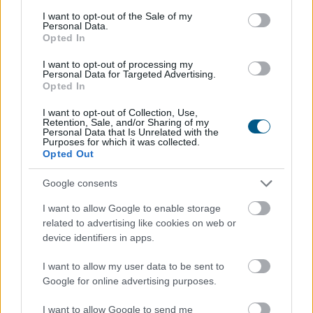
consent section.
képest pedig 0,1 százalékkal csökkentek - jelentette
I want to opt-out of the Sale of my
Personal Data.
pénteken a Központi Statisztikai Hivatal (KSH).
Opted In
I want to opt-out of processing my
Personal Data for Targeted Advertising.
2026. 08. 07. 13:00
Opted In
Megosztás:
I want to opt-out of Collection, Use,
TOVÁBB
Retention, Sale, and/or Sharing of my
Personal Data that Is Unrelated with the
Purposes for which it was collected.
Opted Out
Beindultak a lakásépítések
Google consents
Magyarországon
– Ez már az Otthon Start
hatása?
I want to allow Google to enable storage
related to advertising like cookies on web or
device identifiers in apps.
I want to allow my user data to be sent to
Google for online advertising purposes.
I want to allow Google to send me