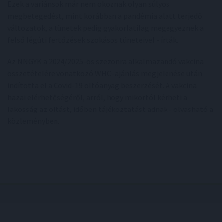
Ezek a variánsok már nem okoznak olyan súlyos
megbetegedést, mint korábban a pandémia alatt terjedő
változatok, a tünetek pedig gyakorlatilag megegyeznek a
felső légúti fertőzések szokásos tüneteivel - írták.
Az NNGYK a 2024/2025-ös szezonra alkalmazandó vakcina
összetételére vonatkozó WHO-ajánlás megjelenése után
indította el a Covid-19 oltóanyag beszerzését. A vakcina
hazai elérhetőségéről, arról, hogy mikortól kérheti a
lakosság az oltást, időben tájékoztatást adnak - olvasható a
közleményben.