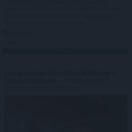
közvetlenül a talaj felszínére. Mivel szinte teljes
egészében vízből és szerves anyagból állnak, napokon -
sőt, a meleg nyári napokon órákon - belül teljesen
elbomlanak és nyomtalanul eltűnnek.
2026. 08. 07. 06:00
Megosztás:
TOVÁBB
Energiaválság idején felértékelődnek a
korszerű otthonok
– mutatjuk, miből
finanszírozható a felújítás