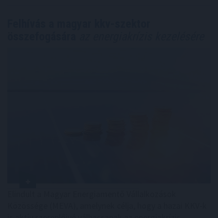
Felhívás a magyar kkv-szektor
összefogására
az energiakrízis kezelésére
Elindult a Magyar Energiamentő Vállalkozások
Közössége (MEVA), amelynek célja, hogy a hazai KKV-k
is aktív szereplőivé válhassanak az energiakrízis