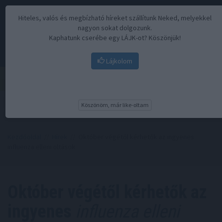
Hiteles, valós és megbízható híreket szállítunk Neked, melyekkel
nagyon sokat dolgozunk.
Kaphatunk cserébe egy LÁJK-ot? Köszönjük!
Lájkolom
Menü
Köszönöm, már like-oltam
Kezdőoldal
//
Hírek
// Október végétől kérhetők az ingyenes
influenza elleni oltások
Október végétől kérhetők az
ingyenes
influenza elleni