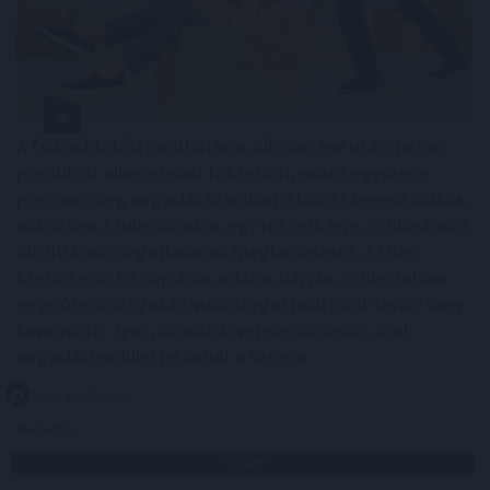
A felsőoktatási ponthatárok kihirdetése utáni hetek
jelentik az albérletpiaci főszezont, ekkor egyszerre
jelennek meg nagyobb számban a lakást kereső diákok,
miközben a tulajdonosok egy része is erre az időszakra
időzíti kiadó ingatlanának meghirdetését. Az idei
szezon első tíz napjának adatai alapján az idei roham
egyelőre országosan visszafogottabb mint tavaly vagy
tavalyelőtt. Igaz, vannak kivételes városok, ahol
nagyobb lendülettel indult a szezon.
2026. 08. 07. 08:00
Megosztás:
TOVÁBB