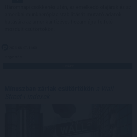
Háromnapi csökkenés után, az emelkedő olajárak és az
amerikai munkaerőpiac stabilitását mutató adatok
hatására az amerikai tízéves hozam újra felfelé
mozdult csütörtökön.
2026. 08. 07. 11:00
Megosztás:
TOVÁBB
Mínuszban zártak csütörtökön
a Wall
Street-i indexek