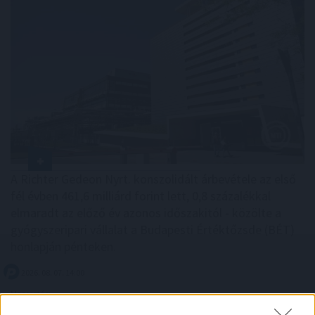
A Richter Gedeon Nyrt. konszolidált árbevétele az első
fél évben 461,6 milliárd forint lett, 0,8 százalékkal
elmaradt az előző év azonos időszakitól - közölte a
gyógyszeripari vállalat a Budapesti Értéktőzsde (BÉT)
honlapján pénteken.
2026. 08. 07. 14:00
Megosztás:
TOVÁBB