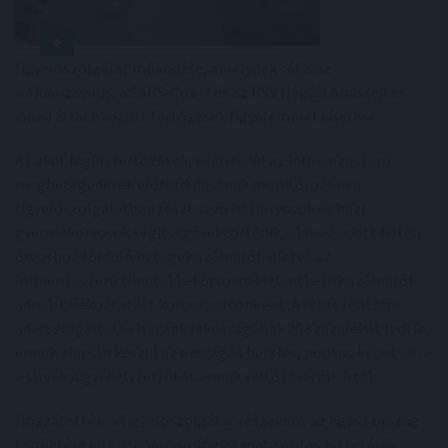
figyelőszolgálat működése, amelynek célja az
influenzavírus, a SARS-CoV-2 és az RSV (légúti óriássejtes
vírus) által okozott fertőzések figyelemmel kísérése.
Az akut légúti fertőzések, ezen belül az influenzaszerű
megbetegedések előfordulásának monitorozása a
figyelőszolgálatban részt vevő háziorvosok és házi
gyermekorvosok segítségével történik, akik az adott héten
orvoshoz forduló betegek számáról, illetve az
influenzaszerű tünetekkel orvosnál jelentkezők számáról
adnak tájékoztatást korcsoportonként. A reprezentatív
adatszolgáltatás hazánk lakosságának 20 százalékát fedi le,
ennek alapján készül az országos becslés, pontos képet adva
a járványügyi helyzetről és annak változásáról - írták.
Hozzátették: a figyelőszolgálat részeként az egész ország
területére kiterjedően virológiai adatgyűjtés is történik,