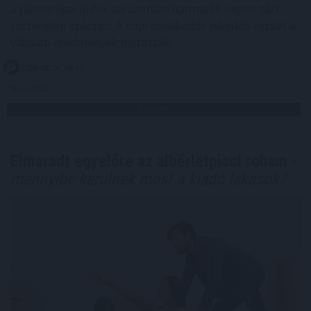
a páneurópai index sorozatban harmadik napon zárt
történelmi csúcson. A napi emelkedés jelentős részét a
vállalati eredmények hajtották.
2026. 08. 07. 09:00
Megosztás:
TOVÁBB
Elmaradt egyelőre az albérletpiaci roham -
mennyibe kerülnek most a kiadó lakások?