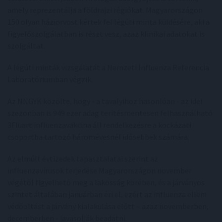
amely reprezentálja a földrajzi régiókat. Magyarországon
150 olyan háziorvost kértek fel légúti minta küldésére, aki a
figyelőszolgálatban is részt vesz, azaz klinikai adatokat is
szolgáltat.
A légúti minták vizsgálatát a Nemzeti Influenza Referencia
Laboratóriumban végzik.
Az NNGYK közölte, hogy - a tavalyihoz hasonlóan - az idei
szezonban is 949 ezer adag terítésmentesen felhasználható
3Fluart influenzavakcina áll rendelkezésre a kockázati
csoportba tartozó háromévesnél idősebbek számára.
Az elmúlt évtizedek tapasztalatai szerint az
influenzavírusok terjedése Magyarországon november
végétől figyelhető meg a lakosság körében, és a járványos
szintet általában januárban éri el, ezért az influenza elleni
védőoltást a járvány kialakulása előtt – azaz novemberben,
decemberben - javasolják beadatni.