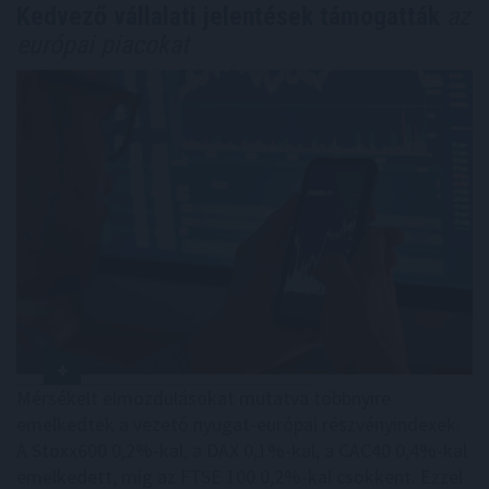
Kedvező vállalati jelentések támogatták
az
európai piacokat
Mérsékelt elmozdulásokat mutatva többnyire
emelkedtek a vezető nyugat-európai részvényindexek.
A Stoxx600 0,2%-kal, a DAX 0,1%-kal, a CAC40 0,4%-kal
emelkedett, míg az FTSE 100 0,2%-kal csökkent. Ezzel