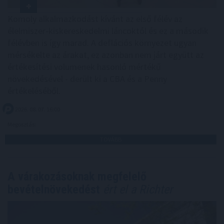
Komoly alkalmazkodást kívánt az első félév az
élelmiszer-kiskereskedelmi láncoktól és ez a második
félévben is így marad. A deflációs környezet ugyan
mérsékelte az árakat, ez azonban nem járt együtt az
értékesítési volumenek hasonló mértékű
növekedésével - derült ki a CBA és a Penny
értékeléséből.
2026. 08. 07. 16:00
Megosztás:
TOVÁBB
A várakozásoknak megfelelő
bevételnövekedést
ért el a Richter