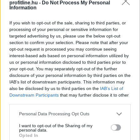
profitline.hu -
Do Not Process My Personal
Information
KSH: júliusban 1,2 százalékra
csökkent az
If you wish to opt-out of the sale, sharing to third parties, or
processing of your personal or sensitive information for
infláció
targeted advertising by us, please use the below opt-out
section to confirm your selection. Please note that after your
opt-out request is processed you may continue seeing
interest-based ads based on personal information utilized by
us or personal information disclosed to third parties prior to
your opt-out. You may separately opt-out of the further
disclosure of your personal information by third parties on the
IAB’s list of downstream participants. This information may
also be disclosed by us to third parties on the
IAB’s List of
Downstream Participants
that may further disclose it to other
third parties.
Please note that this website/app uses one or more Google
Personal Data Processing Opt Outs
services and may gather and store information including but
not limited to your visit or usage behaviour. You may click to
I want to opt-out of the Sharing of my
personal data.
Júliusban a fogyasztói árak átlagosan 1,2 százalékkal
grant or deny consent to Google and its third-party tags to
Opted In
haladták meg az egy évvel korábbiakat, júniushoz
use your data for below specified purposes in below Google