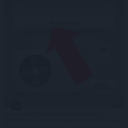
Egy korszerű háztartási légkondicionáló nem
feltétlenül számít nagy energiafalónak, ám a helytelen
használat könnyen több tízezer, szélsőséges esetben