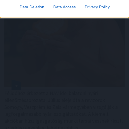
Data Deletion
Data Access
Privacy Policy
Félidőhöz érkezett a NAV idei balatoni nyári
ellenőrzéssorozata. Július eleje óta a revizorok
Somogy, Veszprém és Zala vármegyében vizsgálják a
legforgalmasabb nyári szolgáltatókat. A kiemelt
akcióban húsz igazgatóság munkatársai vesznek részt,
az eddigi egyenleg: lehetne jobb is!