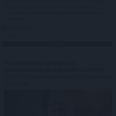
száma is gyors ütemben nő a hálózaton. A Tron ettől
még messze nem veszítette el vezető szerepét:
tranzakciós volumenben továbbra is óriási előnnyel
rendelkezik.
2026. 08. 08. 14:00
Megosztás:
TOVÁBB
A mesterséges intelligencia
alkalmazhatóságát vizsgálták személyre
szabott daganatellenes terápia kialakítására
Szegeden