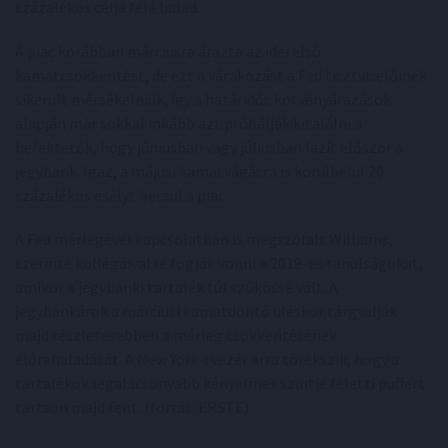
százalékos célja felé halad.
A piac korábban márciusra árazta az idei első
kamatcsökkentést, de ezt a várakozást a Fed tisztviselőinek
sikerült mérsékelniük, így a határidős kötvényárazások
alapján már sokkal inkább azt próbálják kitalálni a
befektetők, hogy júniusban vagy júliusban lazít először a
jegybank. Igaz, a májusi kamatvágásra is körülbelül 20
százalékos esélyt becsül a piac.
A Fed mérlegével kapcsolatban is megszólalt Williams,
szerinte kollégáival le fogják vonni a 2019-es tanulságokat,
amikor a jegybanki tartalék túl szűkössé vált. A
jegybankárok a márciusi kamatdöntő üléskor tárgyalják
majd részletesebben a mérleg csökkentésének
előrehaladását. A New York-i vezér arra törekszik, hogy a
tartalékok legalacsonyabb kényelmes szintje feletti puffert
tartson majd fent. (forrás: ERSTE)