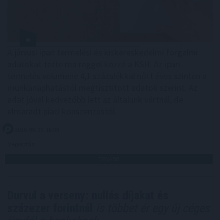
A júniusi ipari termelési és kiskereskedelmi forgalmi
adatokat tette ma reggel közzé a KSH. Az ipari
termelés volumene 4,1 százalékkal nőtt éves szinten a
munkanaphatástól megtisztított adatok szerint. Az
adat jóval kedvezőbb lett az általunk vártnál, de
elmaradt piaci konszenzustól.
2026. 08. 06. 16:00
Megosztás:
TOVÁBB
Durvul a verseny: nullás díjakat és
százezer forintnál
is többet ér egy új céges