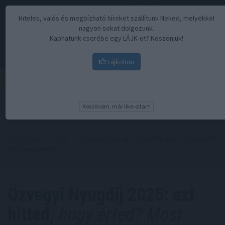
Hiteles, valós és megbízható híreket szállítunk Neked, melyekkel
nagyon sokat dolgozunk.
Kaphatunk cserébe egy LÁJK-ot? Köszönjük!
Lájkolom
Menü
Köszönöm, már like-oltam
Kezdőoldal
//
Hírek
// Özvegyi Nyugdíj 2025: azt hitted, hogy érted?
Most megérted!
Özvegyi Nyugdíj 2025: azt
hitted,
hogy érted? Most