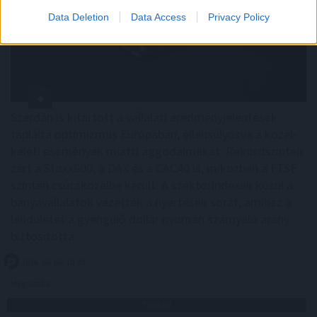
Data Deletion
Data Access
Privacy Policy
Szerdán is kitartott a vállalati eredményjelentések
táplálta optimizmus Európában, ellensúlyozva a közel-
keleti események miatti aggodalmakat. Rekordszinten
zárt a Stoxx600, a DAX és a CAC40 is, miközben a FTSE
szintén csúcsközelbe került. A szektorindexek közül a
bányavállalatok vezették a nyertesek sorát, amihez a
lendületet a gyengülő dollár nyomán szárnyaló arany
biztosította.
2026. 08. 06. 10:00
Megosztás:
TOVÁBB