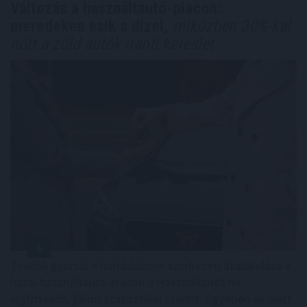
Változás a használtautó-piacon:
meredeken esik a dízel,
miközben 30%-kal
nőtt a zöld autók iránti kereslet
Tovább gyorsul a hajtásláncok szerkezeti átalakulása a
hazai használtautó-piacon a Használtautó.hu
legfrissebb, júliusi statisztikái szerint. Egyetlen év alatt