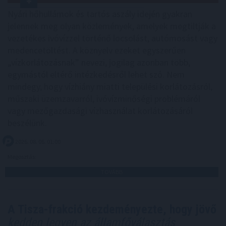
Nyári hőhullámok és tartós aszály idején gyakran
jelennek meg olyan közlemények, amelyek megtiltják a
vezetékes ivóvízzel történő locsolást, autómosást vagy
medencetöltést. A köznyelv ezeket egyszerűen
„vízkorlátozásnak” nevezi, jogilag azonban több,
egymástól eltérő intézkedésről lehet szó. Nem
mindegy, hogy vízhiány miatti települési korlátozásról,
műszaki üzemzavarról, ivóvízminőségi problémáról
vagy mezőgazdasági vízhasználat korlátozásáról
beszélünk.
2026. 08. 06. 01:00
Megosztás:
TOVÁBB
A Tisza-frakció kezdeményezte, hogy jövő
kedden legyen az államfőválasztás