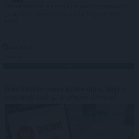
Személycseréket jelentett be az orosz fegyveres erők
parancsnoki állományában szerdán Vlagyimir Putyin
elnök.
2026. 08. 06. 06:00
Megosztás:
TOVÁBB
Friss kutatás: rossz sztereotípia, hogy
a
magyarok csak az ár alapján döntenek