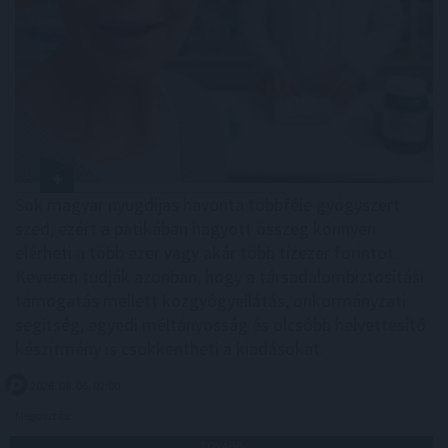
Sok magyar nyugdíjas havonta többféle gyógyszert
szed, ezért a patikában hagyott összeg könnyen
elérheti a több ezer vagy akár több tízezer forintot.
Kevesen tudják azonban, hogy a társadalombiztosítási
támogatás mellett közgyógyellátás, önkormányzati
segítség, egyedi méltányosság és olcsóbb helyettesítő
készítmény is csökkentheti a kiadásokat.
2026. 08. 06. 02:00
Megosztás:
TOVÁBB