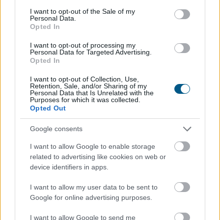
consent section.
Megosztás:
I want to opt-out of the Sale of my
Personal Data.
TOVÁBB
Opted In
I want to opt-out of processing my
Personal Data for Targeted Advertising.
Új csúcson a Dow, a SpaceX és a
Opted In
chipgyártó
AMD húzta le a Nasdaq-ot
I want to opt-out of Collection, Use,
Retention, Sale, and/or Sharing of my
Personal Data that Is Unrelated with the
Purposes for which it was collected.
Opted Out
Google consents
I want to allow Google to enable storage
related to advertising like cookies on web or
device identifiers in apps.
I want to allow my user data to be sent to
Google for online advertising purposes.
I want to allow Google to send me