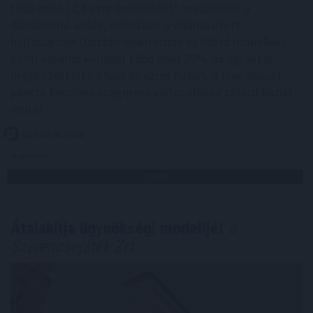
több mint 12,5 ezer érdeklődőt* veszítettek a
dízelüzemű autók, miközben a villamosított
hajtásláncok (tisztán elektromos és hibrid modellek)
iránti vásárlói kereslet több mint 30%-os ugrással
megközelítette a havi 49 ezres határt. A piac alapját
jelentő benzines szegmens változatlanul szilárd bázist
mutat.
2026. 08. 06. 04:00
Megosztás:
TOVÁBB
Átalakítja ügynökségi modelljét
a
Szerencsejáték Zrt.