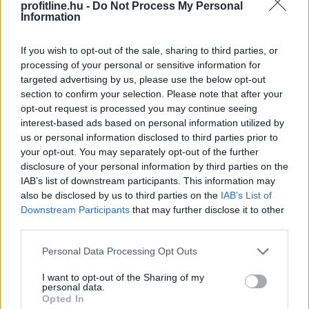
profitline.hu -
Do Not Process My Personal
Information
If you wish to opt-out of the sale, sharing to third parties, or
processing of your personal or sensitive information for
targeted advertising by us, please use the below opt-out
section to confirm your selection. Please note that after your
opt-out request is processed you may continue seeing
interest-based ads based on personal information utilized by
A paksi atomerőmű teljes leállása nem a megújuló
us or personal information disclosed to third parties prior to
energia korlátait, hanem a hazai energiatárolás hiányát
your opt-out. You may separately opt-out of the further
teszi látványossá. Miközben a napelemek napközben
disclosure of your personal information by third parties on the
Paks kiesése mellett is nagy mennyiségű áramot
IAB’s list of downstream participants. This information may
termeltek a nyári kánikulában, estére a tárolók hiánya
also be disclosed by us to third parties on the
IAB’s List of
miatt megnőtt az importigény. Szilva Attila fizikus, a
Downstream Participants
that may further disclose it to other
BME és az Uppsalai Egyetem korábbi kutatója, a Furik
third parties.
blog szerzője szerint megfelelő elektromos
Please note that this website/app uses one or more Google
Personal Data Processing Opt Outs
tárolókapacitással még egy ilyen válsághelyzet hatásai
services and may gather and store information including but
is jelentősen enyhíthetők lennének.
not limited to your visit or usage behaviour. You may click to
I want to opt-out of the Sharing of my
personal data.
grant or deny consent to Google and its third-party tags to
Opted In
2026. 08. 06. 12:00
use your data for below specified purposes in below Google