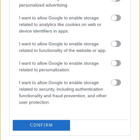
personalized advertising.
Vegyesen alakult a szerdai kereskedés a tengerentúlon:
a Dow új csúcson zárt, az S&P500 0,2%-ot csúszott
I want to allow Google to enable storage
vissza, noha napközben rekordszintre ért, miközben a
related to analytics like cookies on web or
Nasdaq Composite négy pluszos nap után először
device identifiers in apps.
gyengült, és 0,8%-ot csökkent.
I want to allow Google to enable storage
2026. 08. 06. 11:00
related to functionality of the website or app.
Megosztás:
I want to allow Google to enable storage
TOVÁBB
related to personalization.
I want to allow Google to enable storage
Kitart az optimizmus az
európai tőzsdéken
related to security, including authentication
functionality and fraud prevention, and other
user protection.
CONFIRM