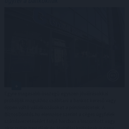
ügyfél a bankoknak
Egyre magasabb összegű egyszeri jóváírásokkal
próbálják magukhoz csábítani a bankot kereső vagy
éppen váltó vállalkozásokat a pénzintézetek. A
BiztosDöntés.hu elemzése szerint a céges ügyfelek
számlavezetéséért folyó harcban a leszorított vagy
akár nullás havi díjak és átutalási költségek is nagy