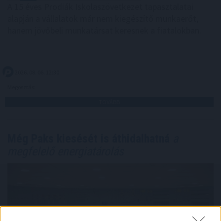
A 15 éves Prodiák Iskolaszövetkezet tapasztalatai
alapján a vállalatok már nem kiegészítő munkaerőt,
hanem jövőbeli munkatársat keresnek a fiatalokban.
2026. 08. 06. 12:30
Megosztás:
TOVÁBB
Még Paks kiesését is áthidalhatná
a
megfelelő energiatárolás