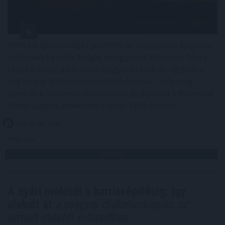
Fizetésképtelenséget jelentett az elsősorban bulgáriai
üdüléseket kínáló, bolgár bejegyzésű Robinson Tours
utazási iroda, a károsult magyar utasok az ügyben a
cég bolgár biztosítójához fordulhatnak - írta meg
szerdán a Turizmus.com utazási szakportál a Robinson
levele alapján, amelyben utasait tájékoztatta.
2026. 08. 06. 13:00
Megosztás:
TOVÁBB
A nyári melótól a karrierépítésig: így
alakult át
a magyar diákmunkapiac az
elmúlt másfél évtizedben