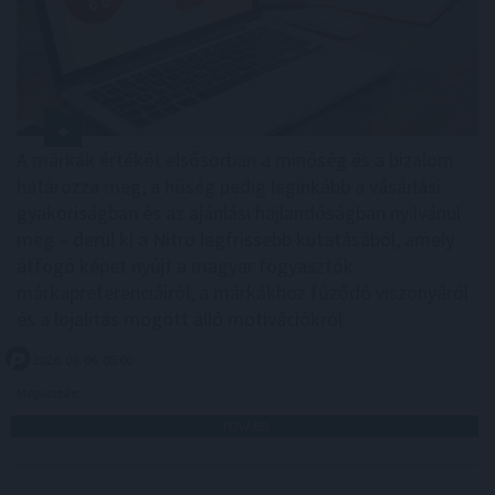
A márkák értékét elsősorban a minőség és a bizalom
határozza meg, a hűség pedig leginkább a vásárlási
gyakoriságban és az ajánlási hajlandóságban nyilvánul
meg – derül ki a Nitro legfrissebb kutatásából, amely
átfogó képet nyújt a magyar fogyasztók
márkapreferenciáiról, a márkákhoz fűződő viszonyáról
és a lojalitás mögött álló motivációkról.
2026. 08. 06. 05:00
Megosztás:
TOVÁBB