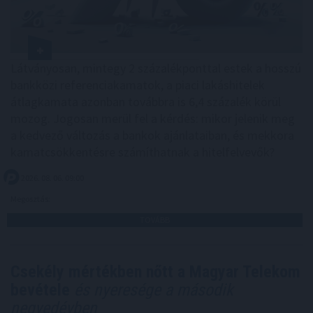
Látványosan, mintegy 2 százalékponttal estek a hosszú
bankközi referenciakamatok, a piaci lakáshitelek
átlagkamata azonban továbbra is 6,4 százalék körül
mozog. Jogosan merül fel a kérdés: mikor jelenik meg
a kedvező változás a bankok ajánlataiban, és mekkora
kamatcsökkentésre számíthatnak a hitelfelvevők?
2026. 08. 06. 09:00
Megosztás:
TOVÁBB
Csekély mértékben nőtt a Magyar Telekom
bevétele
és nyeresége a második
negyedévben