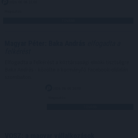
2026. 08. 08. 21:00
Megosztás:
TOVÁBB
Magyar Péter: Baka András
elfogadta a
felkérést
Elfogadta a felkérést a köztársasági elnöki tisztségre
Baka András - közölte a kormányfő Facebook-oldalán
szombaton.
2026. 08. 08. 20:00
Megosztás:
TOVÁBB
VOSZ: a magyar vállalkozások