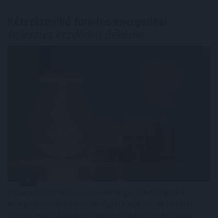
Kétszázmillió forintos energetikai
fejlesztés kezdődött Békésen
Kétszázmillió forint uniós támogatásból digitális
energiamenedzsment-rendszert alakítanak ki több
közintézményben és egyéb intézményben Békésen -