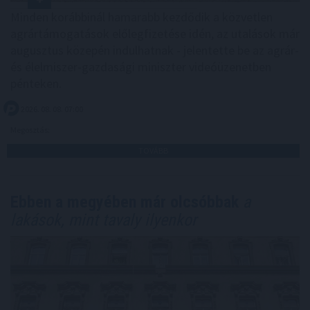
Minden korábbinál hamarabb kezdődik a közvetlen
agrártámogatások előlegfizetése idén, az utalások már
augusztus közepén indulhatnak - jelentette be az agrár-
és élelmiszer-gazdasági miniszter videóüzenetben
pénteken.
2026. 08. 08. 07:00
Megosztás:
TOVÁBB
Ebben a megyében már olcsóbbak
a
lakások, mint tavaly ilyenkor