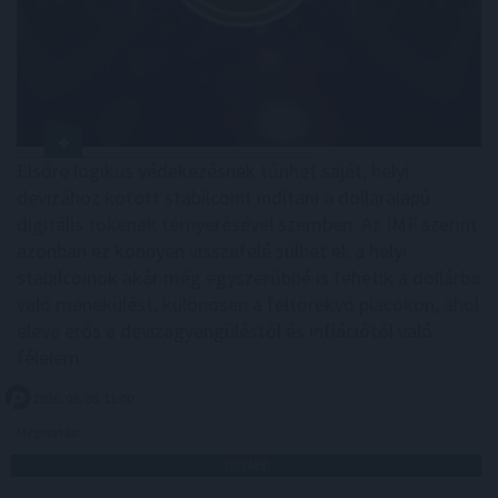
Elsőre logikus védekezésnek tűnhet saját, helyi
devizához kötött stabilcoint indítani a dolláralapú
digitális tokenek térnyerésével szemben. Az IMF szerint
azonban ez könnyen visszafelé sülhet el: a helyi
stabilcoinok akár még egyszerűbbé is tehetik a dollárba
való menekülést, különösen a feltörekvő piacokon, ahol
eleve erős a devizagyengüléstől és inflációtól való
félelem.
2026. 08. 08. 11:00
Megosztás:
TOVÁBB