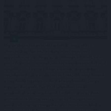
Míg év elején sokan attól tartottak, hogy idén is
jelentős drágulás lesz a lakáspiacon, mostanra
egyértelművé vált, hogy az árrobbanás kifulladt, és a
piac a fokozatos normalizálódás irányába mozdult el. A
vásárlók közül egyre többen kivárnak, alaposabban
összehasonlítják a kínálatot, és hosszabb ideig keresik
a megfelelő ingatlant – derül ki a legfrissebb Zenga
Ingatlan Radarból. Bár 2026 júliusában tovább
emelkedtek a lakóingatlanok hirdetési árai, az éves
árnövekedés üteme országosan és Budapesten is
lassult, sőt van egy megyénk, ahol most olcsóbbak a
meghirdetett lakóingatlanok, mint egy évvel ezelőtt.