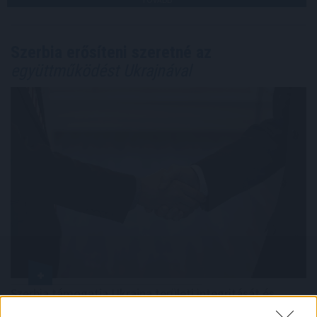
Szerbia erősíteni szeretné az
együttműködést Ukrajnával
Szerbia támogatja Ukrajna területi integritását és
európai uniós csatlakozását, a két ország pedig a