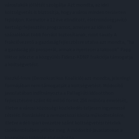
városlakók jóllétét szolgálja. Azt mondta, az idei
költségvetés is biztosítja, hogy a város minden területen
fejlődjön. Kiemelte a 12 éve elindított, életminőségjavító
kertségi fejlesztési programot, amelyre az idén 60
százalékkal több forrást biztosítanak, mint tavaly. A
frakcióvezető a gazdaságfejlesztésre utalva azt mondta, "ha
a gazdaság jól prosperál, annak a nyertesei a lakosok". Papp
Viktor jelezte: a közgyűlés Fidesz-KDNP frakciója támogatja
a költségvetést.
Vaszkó Imre (Demokratikus Koalíció) azt mondta, jelenlegi
formájában nem támogatják a költségvetést. Módosító
javaslatában indítványozta a Pallagi úti idősotthon
fejlesztésére szánt 60 millió forint 250 millióra emelését,
illetve a városi közösségi közlekedés teljesen ingyenessé
tételét. Forrásként a nemzetközi iskola működtetésére,
illetve a déli ipari övezetre szánt költségvetési tételek
csökkentésében jelölte meg. A módosító javaslatokat a
közgyűlési többség elutasította.