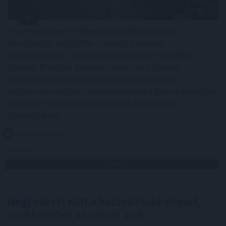
A mesterséges intelligencia alkalmazásának
lehetőségét vizsgálták személyre szabott
daganatellenes terápia kialakítására a HUN-REN
Szegedi Biológiai Kutatóközpont és a Szegedi
Tudományegyetem munkatársai nemzetközi
együttműködésben, eredményeikről a Nature kiadóhoz
tartozó Precision Oncology című folyóiratban
számoltak be.
2026. 08. 08. 13:00
Megosztás:
TOVÁBB
Negyedével nőtt a használtautó-import,
csökkenőben az itthoni árak