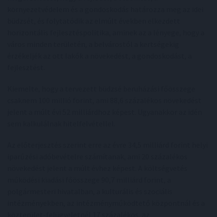
környezetvédelem és a gondoskodás határozza meg az idei
büdzsét, és folytatódik az elmúlt években elkezdett
horizontális fejlesztéspolitika, aminek az a lényege, hogy a
város minden területén, a belvárostól a kertségekig
érzékeljék az ott lakók a növekedést, a gondoskodást, a
fejlesztést.
Kiemelte, hogy a tervezett büdzsé beruházási főösszege
csaknem 100 millió forint, ami 88,6 százalékos növekedést
jelent a múlt évi 52 milliárdhoz képest. Ugyanakkor az idén
sem kalkulálnak hitelfelvétellel.
Az előterjesztés szerint erre az évre 34,5 milliárd forint helyi
iparűzési adóbevételre számítanak, ami 20 százalékos
növekedést jelent a múlt évhez képest. A költségvetés
működési kiadási főösszege 90,7 milliárd forint, a
polgármesteri hivatalban, a kulturális és szociális
intézményekben, az intézményműködtető központnál és a
közterület-felügyeletnél 17 százalékos, az