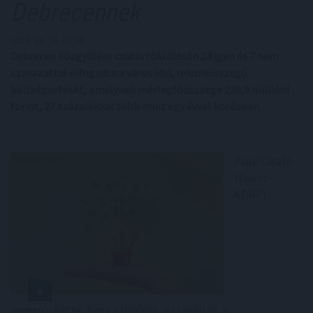
Debrecennek
2024. 02. 26. 07:30
Debrecen közgyűlése csütörtöki ülésén 24 igen és 7 nem
szavazattal elfogadta a város idei, rekordösszegű
költségvetését, amelynek mérlegfőösszege 230,9 milliárd
forint, 27 százalékkal több mint egy évvel korábban.
Papp László
(Fidesz-
KDNP)
megerősítette, hogy a fejlődés, a stabilitás, a