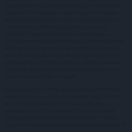
arra a felvetésére, hogy dolgozzanak együtt, kijelentette,
"ha ezt két évvel korábban mondja, most nem lennének
akkumulátorgyárak Debrecenben". Szerinte Debrecenre
"ráerőltették az akkumulátorgyárakat, amire nincs
ráhatásuk". A szocialista képviselő nem támogatta a
költségvetést, mint ahogy Mándi László (Momentum) sem,
aki kifogásolta, hogy az előterjesztésben nincs nyoma az
ellenzéki javaslatoknak. Kifogásolta, hogy az 500 milliós
panelprogram nem bővül az idén, s ha a jelenlegi ütemben
folytatódik az utak aszfaltozása, akkor hetven év múlva
tűnik el az utolsó földút a városban.
Barcsa Lajos (Fidesz-KDNP), gazdaságfejlesztésért felelős
alpolgármester arra kérte a képviselőket, hogy "Debrecen
hosszú távú stratégiája mentén" szavazzák meg a
költségvetést. A 2014-ben elindult, 2030-ra befejeződő
gazdaságfejlesztési program eredményeként évről-évre
nagyobb forrást tudnak biztosítani környezetvédelmi, jóléti
fejlesztésekre, a polgárokról való gondoskodásra.