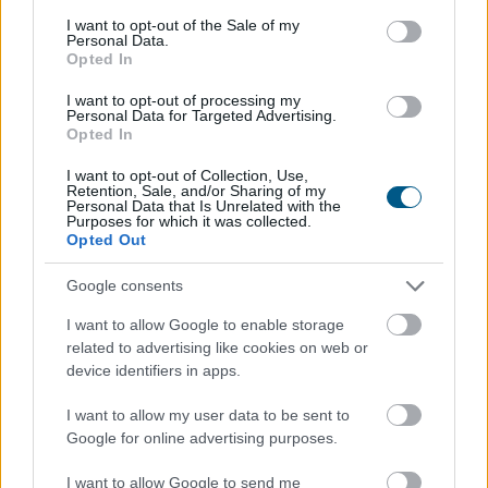
consent section.
I want to opt-out of the Sale of my
Personal Data.
Opted In
I want to opt-out of processing my
Personal Data for Targeted Advertising.
Opted In
I want to opt-out of Collection, Use,
Retention, Sale, and/or Sharing of my
Az Európai Bizottság felszólította a Meta és a TikTok
Personal Data that Is Unrelated with the
Purposes for which it was collected.
közösségi platformokat, hogy határozottabban
Opted Out
lépjenek fel a válsághelyzetekben terjedő
dezinformációval szemben, és erősítsék a
Google consents
tényellenőrzőkkel folytatott együttműködést a múlt
I want to allow Google to enable storage
heti ceutai migrációs hullám után.
related to advertising like cookies on web or
device identifiers in apps.
2026. 08. 08. 16:00
Megosztás:
I want to allow my user data to be sent to
TOVÁBB
Google for online advertising purposes.
I want to allow Google to send me