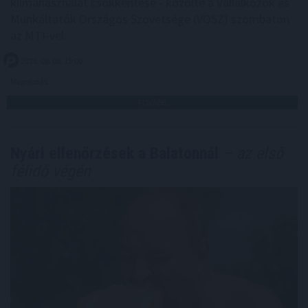
klímahasználat csökkentése - közölte a Vállalkozók és
Munkáltatók Országos Szövetsége (VOSZ) szombaton
az MTI-vel.
2026. 08. 08. 19:00
Megosztás:
TOVÁBB
Nyári ellenőrzések a Balatonnál
– az első
félidő végén