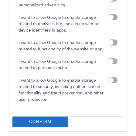
personalized advertising.
Életveszélyes gyalog átkelni
a Dunán a
Sziget Fesztiválra
I want to allow Google to enable storage
related to analytics like cookies on web or
device identifiers in apps.
I want to allow Google to enable storage
related to functionality of the website or app.
I want to allow Google to enable storage
related to personalization.
I want to allow Google to enable storage
related to security, including authentication
functionality and fraud prevention, and other
user protection.
Balesetveszélyes és életveszélyes gyalog átkelni a
Dunán a Sziget Fesztiválra, a helyszínen a rendőrség
CONFIRM
kerítést helyezett el és rendőri felügyeletet is biztosít -
közölte a kormány a hőségriasztásról közzétett