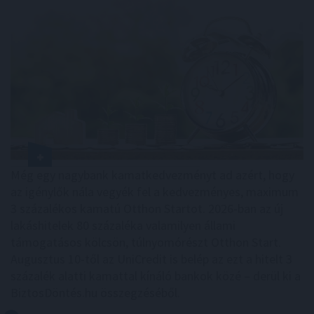
Még egy nagybank kamatkedvezményt ad azért, hogy
az igénylők nála vegyék fel a kedvezményes, maximum
3 százalékos kamatú Otthon Startot. 2026-ban az új
lakáshitelek 80 százaléka valamilyen állami
támogatásos kölcsön, túlnyomórészt Otthon Start.
Augusztus 10-től az UniCredit is belép az ezt a hitelt 3
százalék alatti kamattal kínáló bankok közé – derül ki a
BiztosDöntés.hu összegzéséből.