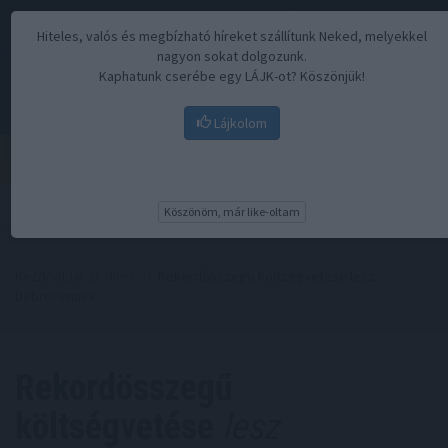
Hiteles, valós és megbízható híreket szállítunk Neked, melyekkel
nagyon sokat dolgozunk.
Kaphatunk cserébe egy LÁJK-ot? Köszönjük!
Lájkolom
Menü
Köszönöm, már like-oltam
Kezdőoldal
//
Hírek
// Rekordösszegű költségvetése lesz
Debrecennek
Rekordösszegű
költségvetése
lesz