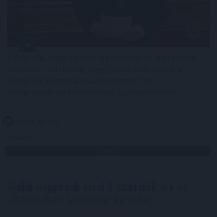
Példa nélkülinek nevezte a gazdasági és energetikai
miniszter szombaton, hogy felmérések szerint a
magyarok 84 százaléka csatlakozott az
energiarendszer terhelésének csökkentéséhez.
2026. 08. 08. 22:00
Megosztás:
TOVÁBB
Újabb nagybank viszi 3 százalék alá
az
Otthon Start lakáshitel kamatát