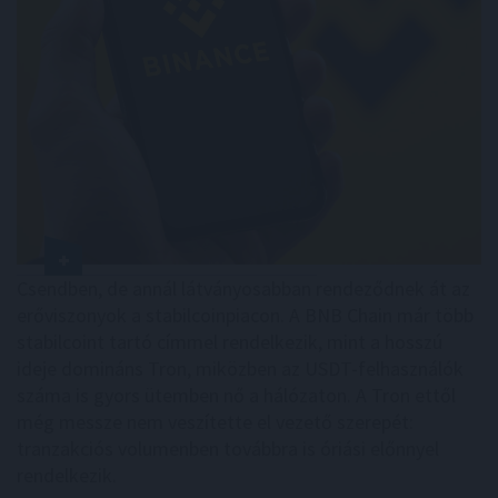
Csendben, de annál látványosabban rendeződnek át az
erőviszonyok a stabilcoinpiacon. A BNB Chain már több
stabilcoint tartó címmel rendelkezik, mint a hosszú
ideje domináns Tron, miközben az USDT-felhasználók
száma is gyors ütemben nő a hálózaton. A Tron ettől
még messze nem veszítette el vezető szerepét:
tranzakciós volumenben továbbra is óriási előnnyel
rendelkezik.