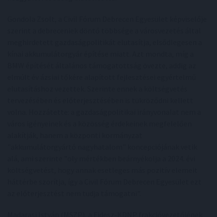
Gondola Zsolt, a Civil Fórum Debrecen Egyesület képviselője
szerint a debreceniek döntő többsége a városvezetés által
meghirdetett gazdaságpolitikát elutasítja, elsődlegesen a
kínai akkumulátorgyár építése miatt. Azt mondta, míg a
BMW építését általános támogatottság övezte, addig az
elmúlt év ázsiai tőkére alapított fejlesztései egyértelmű
elutasításhoz vezettek. Szerinte ennek a költségvetés
tervezésében és előterjesztésében is tükröződni kellett
volna. Hozzátette: a gazdaságpolitikai irányvonalat nem a
város igényeinek és a közösség érdekeinek megfelelően
alakítják, hanem a központi kormányzat
"akkumulátorgyártó nagyhatalom" koncepciójának vetik
alá, ami szerinte "oly mértékben beárnyékolja a 2024. évi
költségvetést, hogy annak esetleges más pozitív elemeit
háttérbe szorítja, így a Civil Fórum Debrecen Egyesület ezt
az előterjesztést nem tudja támogatni".
Madarasi István (MSZP), a Fidesz-KDNP frakcióvezetőjének