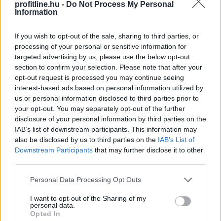
profitline.hu -
Do Not Process My Personal
gazdasági, energetikai, mezőgazdasági és
Information
infrastrukturális együttműködés erősítésére törekszik
- jelentette ki Aleksandar Vucic szerb elnök szombaton
If you wish to opt-out of the sale, sharing to third parties, or
Belgrádban, miután tárgyalt Volodimir Zelenszkij ukrán
processing of your personal or sensitive information for
államfővel.
targeted advertising by us, please use the below opt-out
section to confirm your selection. Please note that after your
2026. 08. 08. 17:00
opt-out request is processed you may continue seeing
interest-based ads based on personal information utilized by
Megosztás:
us or personal information disclosed to third parties prior to
TOVÁBB
your opt-out. You may separately opt-out of the further
disclosure of your personal information by third parties on the
IAB’s list of downstream participants. This information may
Az EU fokozott tényellenőrzést vár
el a
also be disclosed by us to third parties on the
IAB’s List of
Metától és a TikToktól
Downstream Participants
that may further disclose it to other
third parties.
Please note that this website/app uses one or more Google
Personal Data Processing Opt Outs
services and may gather and store information including but
not limited to your visit or usage behaviour. You may click to
I want to opt-out of the Sharing of my
personal data.
grant or deny consent to Google and its third-party tags to
Opted In
use your data for below specified purposes in below Google