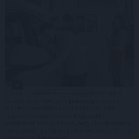
A forint erősödésére reagálva negyedével bővült a
használt autók importja Magyarországon az idén,
miközben mérséklődik a piaci árszint; a belföldön
megvásárolt használt járművek ugyanakkor
rendelkeznek azzal az előnnyel, hogy a kocsik előélete
ellenőrizhető - állapítja meg a Das WeltAuto az MTI-hez
eljuttatott közleményében.