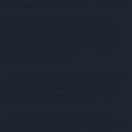
óvodapedagógusoknál 32 százalékos bérnövekmény várható.
Gazdaságfejlesztésre 80,66 milliárdot költenek az idén,
folytatódik a városi iparterületek - az északnyugati, a déli
gazdasági övezet, a Határ úti ipari park, illetve a kis- és
középvállalkozások által működtetett nyugati ipari park -
fejlesztése. Az ipari övezethez kapcsolódóan vizes
infrastruktúra, áramhálózat-fejlesztés és közlekedési
infrastruktúra-fejlesztés történik.
A környezetvédelemhez kapcsolódó beruházások keretében
a panelfelújítási programra 500 millió forintot költenek
ebben az évben, új kezdeményezésként pedig 200 millió
forintos ráfordítással megkezdődik az épített örökség
felújítási program is Debrecenben.
A költségvetési vitában Papp Viktor, a Fidesz-KDNP
frakcióvezetője polgárcentrikusnak nevezte az ide büdzsét,
amelyben "minden forint a debreceniek érdekét" a