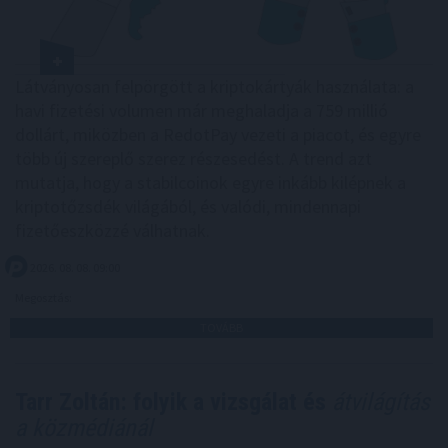
Látványosan felpörgött a kriptokártyák használata: a
havi fizetési volumen már meghaladja a 759 millió
dollárt, miközben a RedotPay vezeti a piacot, és egyre
több új szereplő szerez részesedést. A trend azt
mutatja, hogy a stabilcoinok egyre inkább kilépnek a
kriptotőzsdék világából, és valódi, mindennapi
fizetőeszközzé válhatnak.
2026. 08. 08. 09:00
Megosztás:
TOVÁBB
Tarr Zoltán: folyik a vizsgálat és
átvilágítás
a közmédiánál