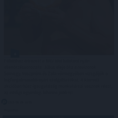
Félidőhöz érkezett a NAV idei balatoni nyári
ellenőrzéssorozata. Július eleje óta a revizorok
Somogy, Veszprém és Zala vármegyében vizsgálják a
legforgalmasabb nyári szolgáltatókat. A kiemelt
akcióban húsz igazgatóság munkatársai vesznek részt,
az eddigi egyenleg: lehetne jobb is!
2026. 08. 08. 18:00
Megosztás:
TOVÁBB