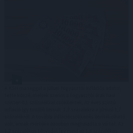
A KSH ma reggel a júliusi fogyasztói inflációs adatot
tette közzé, melyek szerint a fogyasztói árak havi
szinten 0,1 százalékkal csökkentek. Az éves szintű
infláció így tovább lassult: 1,2 százalékra a júniusi 1,7
százalékról. A további inflációcsökkenés borítékolható
volt, ennek mértéke azonban meghaladta a vártat. Az
1,2 százalékos tényadat így mind az 1,6 százalékos