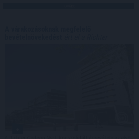
TOVÁBB
A várakozásoknak megfelelő
bevételnövekedést
ért el a Richter
A Richter Gedeon Nyrt. konszolidált árbevétele az első