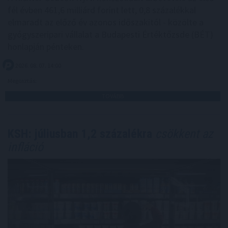
fél évben 461,6 milliárd forint lett, 0,8 százalékkal
elmaradt az előző év azonos időszakitól - közölte a
gyógyszeripari vállalat a Budapesti Értéktőzsde (BÉT)
honlapján pénteken.
2026. 08. 07. 14:00
Megosztás:
TOVÁBB
KSH: júliusban 1,2 százalékra
csökkent az
infláció