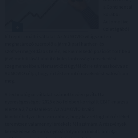
a Continental
korábbi
Automotive
üzletágából
létrejött önálló vállalat. Az AUMOVIO világszinten
meghatározó szereplő a járműipari hardver- és
szoftvermegoldások terén, és kiemelkedő pozíciót tölt be a
jövő mobilitását alakító kulcsfontosságú növekedési
szegmensekben. Nemzetközi ügyfélkörre támaszkodva az
AUMOVIO célja, hogy értékteremtő növekedést valósítson
meg.
A technológiai vállalat számottevően javította
nyereségességét: 2025 első felében korrigált EBIT-marzsa
elérte a 2,7 százalékot. Az AUMOVIO kiváló
kiindulóhelyzetben van ahhoz, hogy kézzelfogható értéket
teremtsen valamennyi érdekelt fél számára. A részvények
kereskedése 35 eurós nyitóárfolyamon indult, ami 3,5