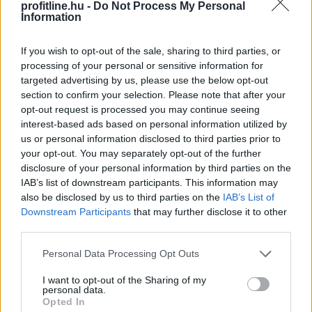
profitline.hu -
Do Not Process My Personal
Information
If you wish to opt-out of the sale, sharing to third parties, or
processing of your personal or sensitive information for
targeted advertising by us, please use the below opt-out
section to confirm your selection. Please note that after your
opt-out request is processed you may continue seeing
A sörhas elnevezés félrevezetőbb, mint gondolnánk.
interest-based ads based on personal information utilized by
us or personal information disclosed to third parties prior to
Nem létezik olyan különleges biológiai kapcsoló, amely
your opt-out. You may separately opt-out of the further
felismeri a korsó sört, majd annak energiáját
disclosure of your personal information by third parties on the
egyenesen a köldök köré csomagolja.
IAB’s list of downstream participants. This information may
also be disclosed by us to third parties on the
IAB’s List of
Downstream Participants
that may further disclose it to other
2026. 08. 08. 01:00
third parties.
Megosztás:
Please note that this website/app uses one or more Google
Personal Data Processing Opt Outs
TOVÁBB
services and may gather and store information including but
not limited to your visit or usage behaviour. You may click to
I want to opt-out of the Sharing of my
personal data.
grant or deny consent to Google and its third-party tags to
Opted In
Félretette a Szenátus a CLARITY Actet, a
use your data for below specified purposes in below Google