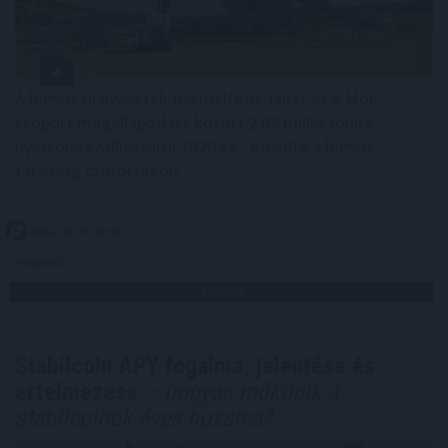
A horvát olajvezeték-üzemeltető Janaf és a Mol-
csoport megállapodást kötött 2,05 millió tonna
nyersolaj szállításáról 2026-ra - közölte a horvát
társaság csütörtökön.
2026. 08. 07. 20:00
Megosztás:
TOVÁBB
Stabilcoin APY fogalma, jelentése és
értelmezése
– hogyan működik a
stabilcoinok éves hozama?