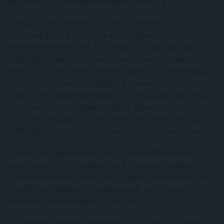
milliárd eurós piaci kapitalizációnak felel meg.
„A mai tőzsdei bevezetés új korszak kezdetét jelzi
történetünkben. Ez nemcsak a részvények nyilvános
kereskedésének kezdete, hanem egy új, önálló vállalat
megszületésének is a pillanata. Vezető technológiai és
elektronikai vállalatként aktív szerepet kívánunk vállalni a
jövő mobilitásának alakításában. Ebben egyesítjük
hagyományainkat és egyedülálló autóipari szaktudásunkat
az ígéretes jövő alakítására irányuló egyértelmű
összpontosítással”. – mondta Philipp von Hirschheydt, az
AUMOVIO vezérigazgatója a frankfurti tőzsdei eseményen.
„Szeretném megköszönni a teljes csapat elkötelezett
munkáját az elmúlt hónapokban. A mai tőzsdére lépés
további motivációt ad ahhoz, hogy következetesen vigyük
tovább stratégiánkat – részvényeseink, ügyfeleink és
munkatársaink érdekében“ – tette hozzá.
Az AUMOVIO stabil pénzügyi alapokkal és adósságmentes