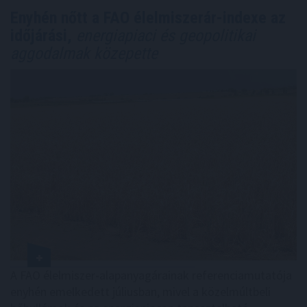
Enyhén nőtt a FAO élelmiszerár-indexe az
időjárási,
energiapiaci és geopolitikai
aggodalmak közepette
A FAO élelmiszer-alapanyagárainak referenciamutatója
enyhén emelkedett júliusban, mivel a közelmúltbeli