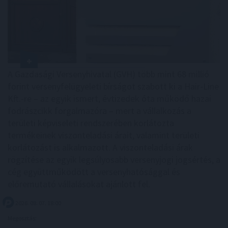
A Gazdasági Versenyhivatal (GVH) több mint 68 millió
forint versenyfelügyeleti bírságot szabott ki a Hair-Line
Kft.-re – az egyik ismert, évtizedek óta működő hazai
fodrászcikk forgalmazóra – mert a vállalkozás a
területi képviseleti rendszerében korlátozta
termékeinek viszonteladási árait, valamint területi
korlátozást is alkalmazott. A viszonteladási árak
rögzítése az egyik legsúlyosabb versenyjogi jogsértés, a
cég együttműködött a versenyhatósággal és
előremutató vállalásokat ajánlott fel.
2026. 08. 07. 18:00
Megosztás: