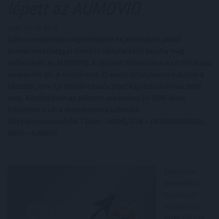
lépett az AUMOVIO
2025. 09. 19. 03:30
Széles nemzetközi ügyfélkörrel és jelentősen javuló
jövedelmezőséggel önnálló vállalatként kezdte meg
működését az AUMOVIO. A vállalat fókuszában az értékalapú
növekedés áll. A részvények 35 eurós árfolyamon indultak a
tőzsdén, ami 3,5 milliárd eurós piaci kapitalizációnak felel
meg. Középtávon az adózott eredmény 10-30%-ának
kifizetése a cél a részvényesek számára.
Részvényazonosítók: Ticker – AMV0, ISIN – DE000AUM0V10,
WKN – AUM0V1
Sikeresen
debütált a
frankfurti
tőzsdén az
AUMOVIO SE,