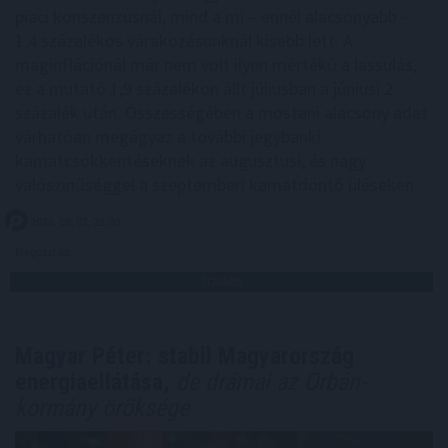
piaci konszenzusnál, mind a mi – ennél alacsonyabb –
1,4 százalékos várakozásunknál kisebb lett. A
maginflációnál már nem volt ilyen mértékű a lassulás,
ez a mutató 1,9 százalékon állt júliusban a júniusi 2
százalék után. Összességében a mostani alacsony adat
várhatóan megágyaz a további jegybanki
kamatcsökkentéseknek az augusztusi, és nagy
valószínűséggel a szeptemberi kamatdöntő üléseken.
2026. 08. 07. 22:00
Megosztás:
TOVÁBB
Magyar Péter: stabil Magyarország
energiaellátása,
de drámai az Orbán-
kormány öröksége