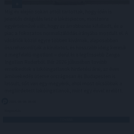
Míg év elején sokan attól tartottak, hogy idén is
jelentős drágulás lesz a lakáspiacon, mostanra
egyértelművé vált, hogy az árrobbanás kifulladt, és a
piac a fokozatos normalizálódás irányába mozdult el. A
vásárlók közül egyre többen kivárnak, alaposabban
összehasonlítják a kínálatot, és hosszabb ideig keresik
a megfelelő ingatlant – derül ki a legfrissebb Zenga
Ingatlan Radarból. Bár 2026 júliusában tovább
emelkedtek a lakóingatlanok hirdetési árai, az éves
árnövekedés üteme országosan és Budapesten is
lassult, sőt van egy megyénk, ahol most olcsóbbak a
meghirdetett lakóingatlanok, mint egy évvel ezelőtt.
2026. 08. 08. 06:00
Megosztás:
TOVÁBB