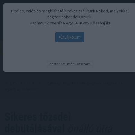
Hiteles, valós és megbízható híreket szállítunk Neked, melyekkel
nagyon sokat dolgozunk.
Kaphatunk cserébe egy LÁJK-ot? Köszönjük!
Lájkolom
Menü
Köszönöm, már like-oltam
Kezdőoldal
//
Hírek
// Sikeres tőzsdei debütálásával önálló útra
lépett az AUMOVIO
Sikeres tőzsdei
debütálásával
önálló útra