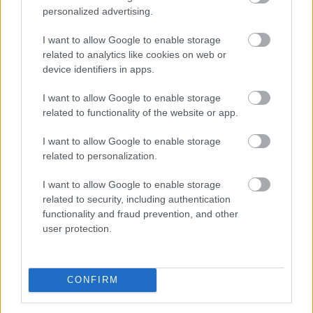
további csúszása komoly versenyelőnyt adhat a
personalized advertising.
hagyományos pénzügyi rendszernek. A tét nemcsak a
I want to allow Google to enable storage
kriptovaluták szabályozási környezete, hanem a több
related to analytics like cookies on web or
ezermilliárd dollárosra növekedő tokenizációs piac
device identifiers in apps.
jövője is lehet.
I want to allow Google to enable storage
2026. 08. 07. 23:59
related to functionality of the website or app.
Megosztás:
I want to allow Google to enable storage
TOVÁBB
related to personalization.
I want to allow Google to enable storage
Nagy Bitcoin-bányászok álltak
be a Stratum
related to security, including authentication
V2 mögé
functionality and fraud prevention, and other
user protection.
CONFIRM