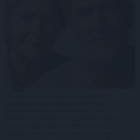
A férfiak számára is megnyitott, negyven év
jogosultsági idő után igénybe vehető nyugdíj első
pillantásra méltányos intézkedésnek tűnhet. A
háttérben meghúzódó pénzügyi következmények
azonban súlyosak lehetnek: Farkas András
nyugdíjszakértő szerint egy ilyen rendszer éves