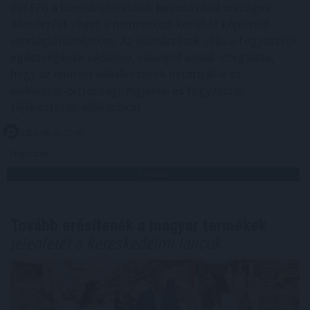
(NKFH) a kormányhivatalok bevonásával országos
ellenőrzést végez a nemzetközi konyhát képviselő
vendéglátóhelyeken. Az ellenőrzések célja a fogyasztók
egészségének védelme, valamint annak vizsgálata,
hogy az érintett vállalkozások betartják-e az
élelmiszer-biztonsági, higiéniai és fogyasztói
tájékoztatási előírásokat.
2026. 08. 07. 17:00
Megosztás:
TOVÁBB
Tovább erősítenék a magyar termékek
jelenlétét a kereskedelmi láncok