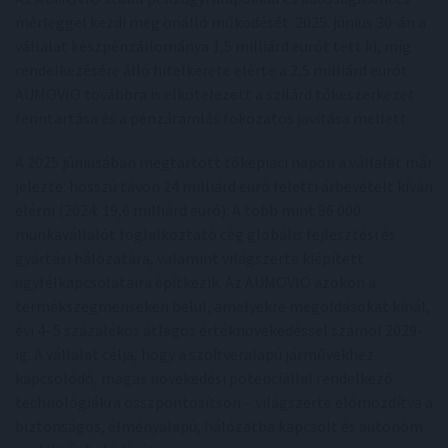
mérleggel kezdi meg önálló működését. 2025. június 30-án a
vállalat készpénzállománya 1,5 milliárd eurót tett ki, míg
rendelkezésére álló hitelkerete elérte a 2,5 milliárd eurót.
AUMOVIO továbbra is elkötelezett a szilárd tőkeszerkezet
fenntartása és a pénzáramlás fokozatos javítása mellett.
A 2025 júniusában megtartott tőkepiaci napon a vállalat már
jelezte: hosszú távon 24 milliárd euró feletti árbevételt kíván
elérni (2024: 19,6 milliárd euró). A több mint 86 000
munkavállalót foglalkoztató cég globális fejlesztési és
gyártási hálózatára, valamint világszerte kiépített
ügyfélkapcsolataira építkezik. Az AUMOVIO azokon a
termékszegmenseken belül, amelyekre megoldásokat kínál,
évi 4–5 százalékos átlagos értéknövekedéssel számol 2029-
ig. A vállalat célja, hogy a szoftveralapú járművekhez
kapcsolódó, magas növekedési potenciállal rendelkező
technológiákra összpontosítson – világszerte előmozdítva a
biztonságos, élményalapú, hálózatba kapcsolt és autonóm