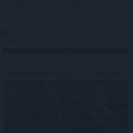
hőhullámok és az energiapiacon tapasztalható
dinamikák felnyomták a gabonafélék, a növényi olajok
és a cukor árát – adta hírül az ENSZ Élelmezésügyi és
Mezőgazdasági Szervezete (FAO).
2026. 08. 08. 05:00
Megosztás:
TOVÁBB
Megérkezett az eső a
Duna vízgyűjtőjére