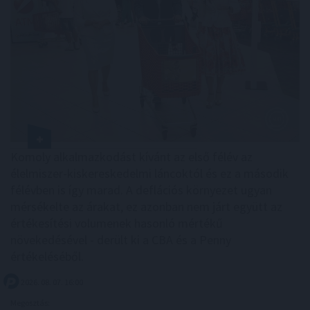
Komoly alkalmazkodást kívánt az első félév az
élelmiszer-kiskereskedelmi láncoktól és ez a második
félévben is így marad. A deflációs környezet ugyan
mérsékelte az árakat, ez azonban nem járt együtt az
értékesítési volumenek hasonló mértékű
növekedésével - derült ki a CBA és a Penny
értékeléséből.
2026. 08. 07. 16:00
Megosztás: