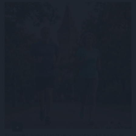
Közismert, hogy a rendszeres mozgás védi a szív- és