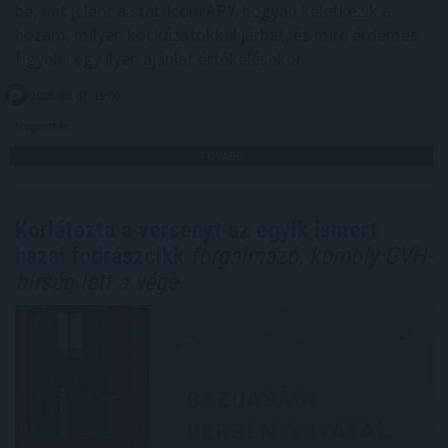
be, mit jelent a stabilcoin APY, hogyan keletkezik a
hozam, milyen kockázatokkal járhat, és mire érdemes
figyelni egy ilyen ajánlat értékelésekor.
2026. 08. 07. 19:00
Megosztás:
TOVÁBB
Korlátozta a versenyt az egyik ismert
hazai fodrászcikk
forgalmazó, komoly GVH-
bírság lett a vége