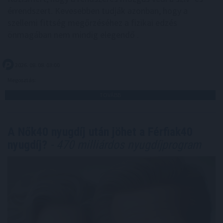
érrendszert. Kevesebben tudják azonban, hogy a
szellemi fittség megőrzéséhez a fizikai edzés
önmagában nem mindig elegendő .
2026. 08. 08. 03:00
Megosztás:
TOVÁBB
A Nők40 nyugdíj után jöhet a Férfiak40
nyugdíj?
- 470 milliárdos nyugdíjprogram