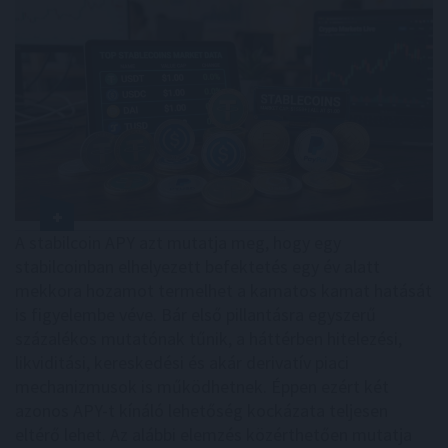
A stabilcoin APY azt mutatja meg, hogy egy
stabilcoinban elhelyezett befektetés egy év alatt
mekkora hozamot termelhet a kamatos kamat hatását
is figyelembe véve. Bár első pillantásra egyszerű
százalékos mutatónak tűnik, a háttérben hitelezési,
likviditási, kereskedési és akár derivatív piaci
mechanizmusok is működhetnek. Éppen ezért két
azonos APY-t kínáló lehetőség kockázata teljesen
eltérő lehet. Az alábbi elemzés közérthetően mutatja