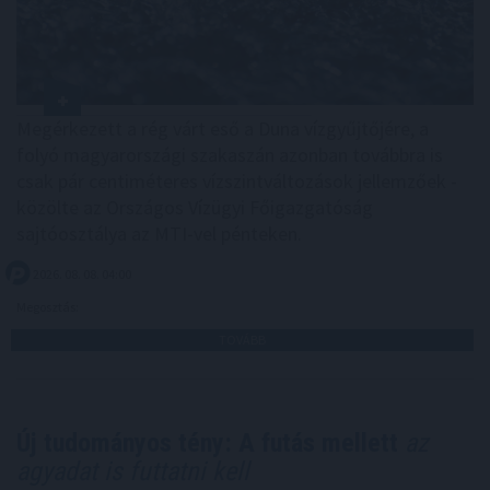
Megérkezett a rég várt eső a Duna vízgyűjtőjére, a
folyó magyarországi szakaszán azonban továbbra is
csak pár centiméteres vízszintváltozások jellemzőek -
közölte az Országos Vízügyi Főigazgatóság
sajtóosztálya az MTI-vel pénteken.
2026. 08. 08. 04:00
Megosztás:
TOVÁBB
Új tudományos tény: A futás mellett
az
agyadat is futtatni kell