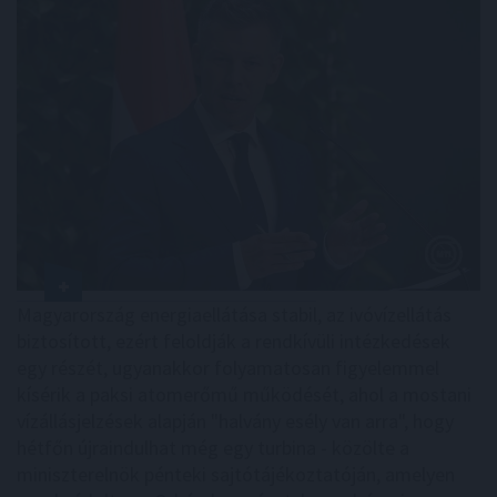
Magyarország energiaellátása stabil, az ivóvízellátás
biztosított, ezért feloldják a rendkívüli intézkedések
egy részét, ugyanakkor folyamatosan figyelemmel
kísérik a paksi atomerőmű működését, ahol a mostani
vízállásjelzések alapján "halvány esély van arra", hogy
hétfőn újraindulhat még egy turbina - közölte a
miniszterelnök pénteki sajtótájékoztatóján, amelyen