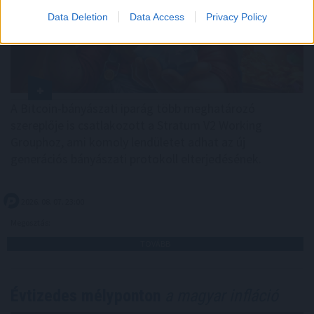
Data Deletion
Data Access
Privacy Policy
A Bitcoin-bányászati iparág több meghatározó
szereplője is csatlakozott a Stratum V2 Working
Grouphoz, ami komoly lendületet adhat az új
generációs bányászati protokoll elterjedésének.
2026. 08. 07. 23:00
Megosztás:
TOVÁBB
Évtizedes mélyponton
a magyar infláció