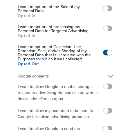
consent section.
JPMorgan szerint
a Wall Street viheti el a
I want to opt-out of the Sale of my
Personal Data.
tokenizációs boomot
Opted In
I want to opt-out of processing my
Personal Data for Targeted Advertising.
Opted In
I want to opt-out of Collection, Use,
Retention, Sale, and/or Sharing of my
Personal Data that Is Unrelated with the
Purposes for which it was collected.
Opted Out
Google consents
I want to allow Google to enable storage
related to advertising like cookies on web or
device identifiers in apps.
Újabb akadályba ütközött az amerikai
I want to allow my user data to be sent to
kriptoszabályozás: a Szenátus az augusztusi szünet
Google for online advertising purposes.
előtt nem vitte szavazásra a CLARITY Actet, miközben
a JPMorgan arra figyelmeztet, hogy a jogszabály
I want to allow Google to send me