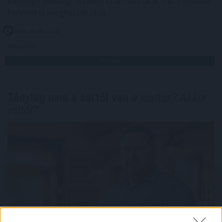
költsége jelenlegi értéken számolva akár a 470 milliárd
forintot is meghaladhatná.
2026. 08. 08. 02:00
Megosztás:
TOVÁBB
Tényleg nem a sörtől van
a sörhas? Akkor
mitől?