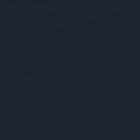
mobilitás fejlődését.
Hosszú távon az AUMOVIO 6,0-8,0 százalékos korrigált EBIT-
marzsot tűzött ki célul (2024: 2,5%). A 2025 első félévében
elért, 2,7 százalékos korrigált EBIT-marzs is bizonyítja, hogy
az AUMOVIO már elindult a fejlődés útján.
Az AUMOVIO részvényei a Frankfurti Értéktőzsde
szabályozott piacán (Prime Standard) kerültek bevezetésre,
AMV0 ticker alatt. A részvény nemzetközi azonosítója ISIN:
DE000AUM0V10, német azonosítója WKN: AUM0V1. Az
induláskor az AUMOVIO részvényeit a Continental AG
részvényesei kapták meg: minden két Continental részvény
után egy AUMOVIO részvény járt. Az összesen mintegy 100
millió darab AUMOVIO-részvényből körülbelül 46 százalékos
tulajdonrésszel rendelkezik az IHO-Csoport, a Schaeffler
Csoport stratégiai befektetési társasága.