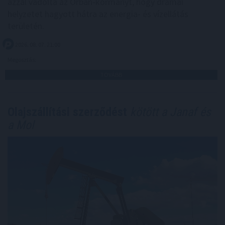
azzal vádolta az Orbán-kormányt, hogy drámai
helyzetet hagyott hátra az energia- és vízellátás
területén.
2026. 08. 07. 21:00
Megosztás:
TOVÁBB
Olajszállítási szerződést
kötött a Janaf és
a Mol