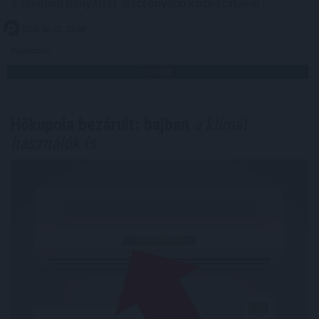
a szellemi hanyatlás alacsonyabb kockázatával .
2026. 08. 07. 02:00
Megosztás:
TOVÁBB
Hőkupola bezárult: bajban
a klímát
használók is