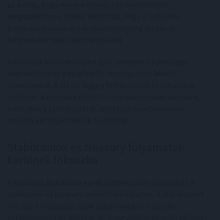
az a célja, hogy minden ellenőrzési lehetőséget
megszüntessen. Sokkal inkább az, hogy a nyilvános
blokklánc használata ne járjon üzletileg érzékeny
információk teljes kiszivárgásával.
A Sui ezért olyan rendszert épít, amelyben a pénzügyi
adatvédelem és a megfelelés nem egymást kizáró
szempontok. A cél az, hogy a felhasználók és vállalatok
védelmet kapjanak a túlzott transzparenciával szemben,
miközben a szabályozói és auditálási követelmények
továbbra is teljesíthetők maradnak.
Stabilcoinok és treasury folyamatok
kerülnek fókuszba
A bizalmas átutalások egyik legfontosabb célterülete a
stabilcoin- és treasury-infrastruktúra lehet. A stabilcoinok
ma már a kriptopiac egyik legaktívabban használt
eszközcsoportját jelentik, de a nagyobb volumenű vállalati