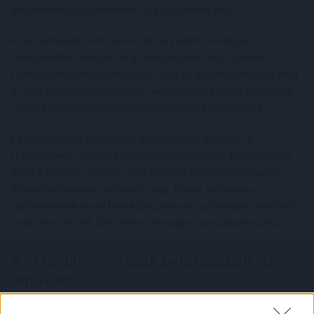
használható folyamatokat is biztosítania kell.
A Sui confidential transfers bétája ezért stratégiai
szempontból fontos. Ha a hálózat képes lesz a privát
fizetési funkciót úgy skálázni, hogy az közben nem töri meg
a compliance folyamatokat, akkor a Sui a privacy narratívát
valódi pénzügyi infrastruktúra-funkcióvá alakíthatja.
Ez különösen a stablecoin-piacon lehet jelentős. A
stablecoinok nemcsak kereskedési eszközök, hanem egyre
inkább globális fizetési, elszámolási és likviditáskezelési
infrastruktúraként jelennek meg. Ehhez azonban a
vállalatoknak olyan blokkláncokra van szükségük, amelyek
nem kényszerítik őket teljes pénzügyi transzparenciára.
A fő korlát: még csak bétafázisban jár a
rendszer
Fontos hangsúlyozni, hogy a confidential transfers jelenleg