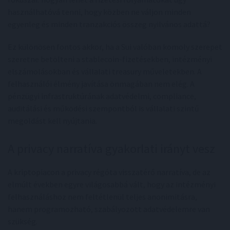
használhatóvá tenni, hogy közben ne váljon minden
egyenleg és minden tranzakciós összeg nyilvános adattá?
Ez különösen fontos akkor, ha a Sui valóban komoly szerepet
szeretne betölteni a stablecoin-fizetésekben, intézményi
elszámolásokban és vállalati treasury műveletekben. A
felhasználói élmény javítása önmagában nem elég. A
pénzügyi infrastruktúrának adatvédelmi, compliance,
auditálási és működési szempontból is vállalati szintű
megoldást kell nyújtania.
A privacy narratíva gyakorlati irányt vesz
A kriptopiacon a privacy régóta visszatérő narratíva, de az
elmúlt években egyre világosabbá vált, hogy az intézményi
felhasználáshoz nem feltétlenül teljes anonimitásra,
hanem programozható, szabályozott adatvédelemre van
szükség.