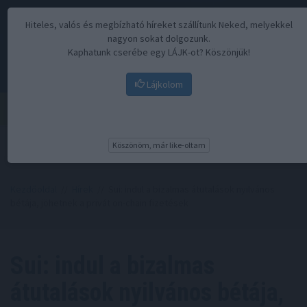
Hiteles, valós és megbízható híreket szállítunk Neked, melyekkel
nagyon sokat dolgozunk.
Kaphatunk cserébe egy LÁJK-ot? Köszönjük!
Lájkolom
Menü
Köszönöm, már like-oltam
Kezdőoldal
//
Hírek
// Sui: indul a bizalmas átutalások nyilvános
bétája, jöhetnek a privát on-chain fizetések
Sui: indul a bizalmas
átutalások nyilvános bétája,