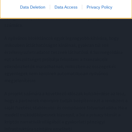
kontrollált pénzügyi adatvédelemre épít. Ez a modell
Data Deletion
Data Access
Privacy Policy
különösen fontos lehet stablecoin-kibocsátók, fizetési
szolgáltatók, tőzsdék és vállalati treasury csapatok
számára.
A nyilvános blokkláncok egyik legnagyobb kihívása, hogy
miközben átláthatóságot kínálnak, gyakran túl sok
érzékeny üzleti adatot tesznek láthatóvá. A Sui megoldása
ezt a feszültséget próbálja feloldani: a tranzakciók
ellenőrizhetők maradhatnak, miközben az összegek és
egyenlegek nem kerülnek automatikusan nyilvános
megjelenítésre.
A projekt számára a következő időszak kulcskérdése az lesz,
hogy a partnerek mennyire tudják beépíteni ezt a rendszert a
saját fizetési, stablecoin- és compliance folyamataikba. Ha a
modell működőképesnek bizonyul, a Sui a privacy témát a
kriptós narratívák világából a gyakorlati pénzügyi
infrastruktúra szintjére emelheti.