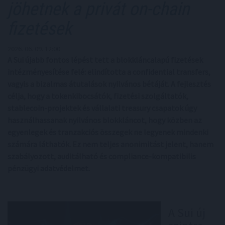
jöhetnek a privát on-chain
fizetések
2026. 06. 09. 12:00
A Sui újabb fontos lépést tett a blokkláncalapú fizetések
intézményesítése felé: elindította a confidential transfers,
vagyis a bizalmas átutalások nyilvános bétáját. A fejlesztés
célja, hogy a tokenkibocsátók, fizetési szolgáltatók,
stablecoin-projektek és vállalati treasury csapatok úgy
használhassanak nyilvános blokkláncot, hogy közben az
egyenlegek és tranzakciós összegek ne legyenek mindenki
számára láthatók. Ez nem teljes anonimitást jelent, hanem
szabályozott, auditálható és compliance-kompatibilis
pénzügyi adatvédelmet.
A Sui új