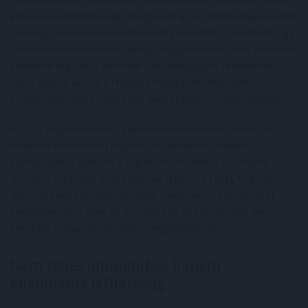
előnye az átláthatóság, de ugyanez az átláthatóság a valódi
pénzügyi alkalmazásoknál komoly akadályt is jelenthet. Egy
vállalat nem feltétlenül akarja, hogy versenytársai, elemzők,
támadók vagy akár automatizált adatgyűjtő rendszerek
valós időben lássák a treasury mozgásait, beszállítói
kifizetéseit, ügyfélfizetéseit vagy stablecoin-egyenlegeit.
A
Sui
új megoldása erre a problémára kínálhat választ. A
rendszer nem rejti el teljesen a tranzakció minden
szereplőjét: a küldő és a fogadó fél továbbra is látható
marad. A bizalmas mód azonban lehetővé teszi, hogy az
adott eszköz kibocsátója olyan tranzakciós környezetet
engedélyezzen, ahol az összegek és az egyenlegek nem
kerülnek nyilvános on-chain megjelenítésre.
Nem teljes anonimitás, hanem
ellenőrzött láthatóság