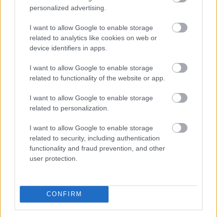
elszámolásokat, ügyféltranzakciókat, tőzsdei be- és
personalized advertising.
kiutalásokat, beszállítói fizetéseket és akár határon átnyúló
pénzmozgásokat is.
I want to allow Google to enable storage
related to analytics like cookies on web or
A Sui mostani fejlesztése tehát nem pusztán egy új
device identifiers in apps.
adatvédelmi funkció. Inkább egy kísérlet arra, hogy a
nyilvános blokkláncok pénzügyi infrastruktúraként is
I want to allow Google to enable storage
related to functionality of the website or app.
használhatóbbá váljanak. A kriptopiac szempontjából ez
azért fontos, mert az intézményi adoptáció egyik
I want to allow Google to enable storage
legnagyobb akadálya éppen a nyilvános tranzakciós adatok
related to personalization.
problémája volt.
I want to allow Google to enable storage
Összegzés: a Sui privát fizetési funkciója
related to security, including authentication
functionality and fraud prevention, and other
komoly lépés lehet az intézményi kripto
user protection.
felé
A Sui confidential transfers nyilvános bétája új irányt jelölhet
CONFIRM
ki a blokkláncalapú fizetések fejlődésében. A fejlesztés nem
a teljes anonimitásra, hanem a szabályozott, auditálható és