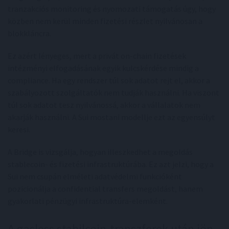
tranzakciós monitoring és nyomozati támogatás úgy, hogy
közben nem kerül minden fizetési részlet nyilvánosan a
blokkláncra.
Ez azért lényeges, mert a privát on-chain fizetések
intézményi elfogadásának egyik kulcskérdése mindig a
compliance. Ha egy rendszer túl sok adatot rejt el, akkor a
szabályozott szolgáltatók nem tudják használni. Ha viszont
túl sok adatot tesz nyilvánossá, akkor a vállalatok nem
akarják használni. A Sui mostani modellje ezt az egyensúlyt
keresi.
A Bridge is vizsgálja, hogyan illeszkedhet a megoldás
stablecoin- és fizetési infrastruktúrába. Ez azt jelzi, hogy a
Sui nem csupán elméleti adatvédelmi funkcióként
pozicionálja a confidential transfers megoldást, hanem
gyakorlati pénzügyi infrastruktúra-elemként.
A gasless stabilcoin-transzferek után jön