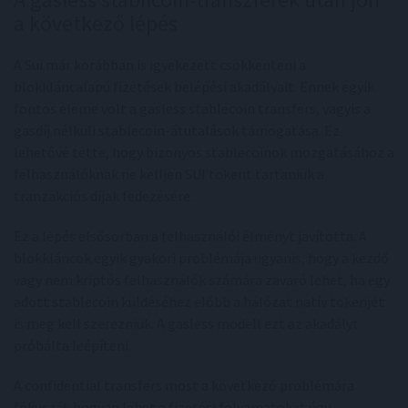
a következő lépés
A Sui már korábban is igyekezett csökkenteni a
blokkláncalapú fizetések belépési akadályait. Ennek egyik
fontos eleme volt a gasless stablecoin transfers, vagyis a
gasdíj nélküli stablecoin-átutalások támogatása. Ez
lehetővé tette, hogy bizonyos stablecoinok mozgatásához a
felhasználóknak ne kelljen SUI tokent tartaniuk a
tranzakciós díjak fedezésére.
Ez a lépés elsősorban a felhasználói élményt javította. A
blokkláncok egyik gyakori problémája ugyanis, hogy a kezdő
vagy nem kriptós felhasználók számára zavaró lehet, ha egy
adott stablecoin küldéséhez előbb a hálózat natív tokenjét
is meg kell szerezniük. A gasless modell ezt az akadályt
próbálta leépíteni.
A confidential transfers most a következő problémára
fókuszál: hogyan lehet a fizetési folyamatokat úgy