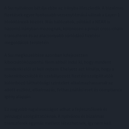
A Sui nyilvános bétája ebbe az irányba illeszkedik. A bizalmas
fizetések egyre fontosabb versenytémává válnak a Layer-1
blokkláncok között. Más hálózatok, például a NEAR is
hasonló irányban mozognak, különösen a privát cross-chain
transzferek és az alacsonyabb súrlódású fizetési
megoldások területén.
A Sui megközelítése azonban kifejezetten
kibocsátóközpontú. Nem abból indul ki, hogy mindent
mindenki elől el kell rejteni. Ehelyett azt kínálja, hogy a
tokenkibocsátók és szabályozott fizetési szolgáltatók
különböző láthatósági szinteket alkalmazhassanak az
adott eszköz, alkalmazás, felhasználási eset és compliance
igény alapján.
Ez nagyobb rugalmasságot adhat a fejlesztőknek és
pénzügyi szolgáltatóknak. A nyilvános és bizalmas
transzferek egymás mellett létezhetnek, így nem kell