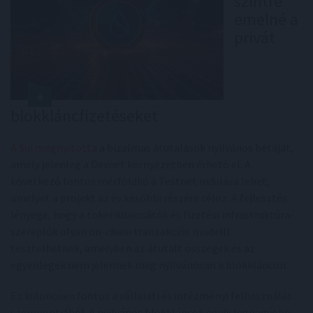
szintre
emelné a
privát
blokkláncfizetéseket
A Sui megnyitotta
a bizalmas átutalások nyilvános bétáját,
amely jelenleg a Devnet környezetben érhető el. A
következő fontos mérföldkő a Testnet indulása lehet,
amelyet a projekt az év későbbi részére céloz. A fejlesztés
lényege, hogy a tokenkibocsátók és fizetési infrastruktúra-
szereplők olyan on-chain tranzakciós modellt
tesztelhetnek, amelyben az átutalt összegek és az
egyenlegek nem jelennek meg nyilvánosan a blokkláncon.
Ez különösen fontos a vállalati és intézményi felhasználás
szempontjából. A nyilvános blokkláncok egyik legnagyobb