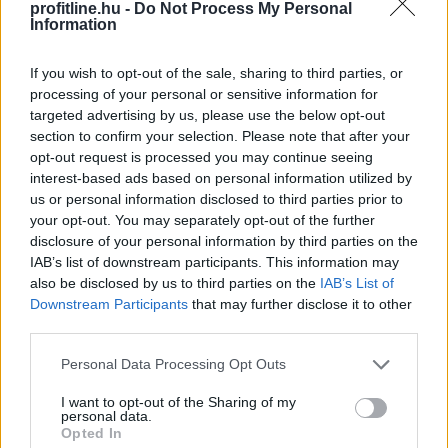
profitline.hu -
Do Not Process My Personal
még nem teljes értékű mainnet fizetési standard. A
Information
megoldás nyilvános béta formában, Devnet környezetben
érhető el, és a Testnet indulása csak később várható.
If you wish to opt-out of the sale, sharing to third parties, or
processing of your personal or sensitive information for
Ez azt jelenti, hogy a technológia még tesztelési, fejlesztési
targeted advertising by us, please use the below opt-out
és partneri validációs szakaszban van. A stablecoin-
section to confirm your selection. Please note that after your
opt-out request is processed you may continue seeing
kibocsátóknak, fizetési cégeknek, tőzsdéknek, compliance
interest-based ads based on personal information utilized by
szolgáltatóknak és treasury csapatoknak először azt kell
us or personal information disclosed to third parties prior to
bizonyítaniuk, hogy a rendszer működőképes valós pénzügyi
your opt-out. You may separately opt-out of the further
folyamatokban is.
disclosure of your personal information by third parties on the
IAB’s list of downstream participants. This information may
A legfontosabb kérdés az lesz, hogy a bizalmas átutalások
also be disclosed by us to third parties on the
IAB’s List of
használata mellett megmarad-e a szükséges
Downstream Participants
that may further disclose it to other
kockázatfigyelés, auditálhatóság, tranzakciós elemzés és
third parties.
hatósági együttműködés. Ha igen, akkor a Sui komoly előnyt
Please note that this website/app uses one or more Google
Personal Data Processing Opt Outs
szerezhet a privát, de szabályozott on-chain fizetések
services and may gather and store information including but
piacán.
not limited to your visit or usage behaviour. You may click to
I want to opt-out of the Sharing of my
personal data.
grant or deny consent to Google and its third-party tags to
Opted In
Ha viszont a modell túl bonyolultnak, túl zártnak vagy
use your data for below specified purposes in below Google