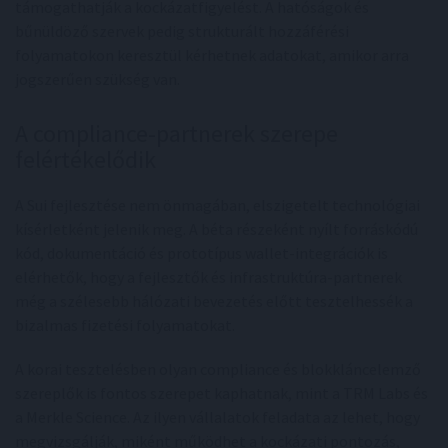
támogathatják a kockázatfigyelést. A hatóságok és
bűnüldöző szervek pedig strukturált hozzáférési
folyamatokon keresztül kérhetnek adatokat, amikor arra
jogszerűen szükség van.
A compliance-partnerek szerepe
felértékelődik
A Sui fejlesztése nem önmagában, elszigetelt technológiai
kísérletként jelenik meg. A béta részeként nyílt forráskódú
kód, dokumentáció és prototípus wallet-integrációk is
elérhetők, hogy a fejlesztők és infrastruktúra-partnerek
még a szélesebb hálózati bevezetés előtt tesztelhessék a
bizalmas fizetési folyamatokat.
A korai tesztelésben olyan compliance és blokkláncelemző
szereplők is fontos szerepet kaphatnak, mint a TRM Labs és
a Merkle Science. Az ilyen vállalatok feladata az lehet, hogy
megvizsgálják, miként működhet a kockázati pontozás,