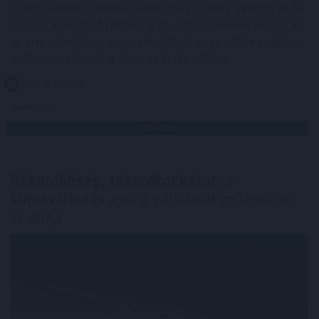
szerint ennek következtében még mindig gyakori az 5–
10 százalékos, sőt olykor a 15–20 százalékos túlárazás
is, ami jelentősen megnehezítheti, vagy adott esetben
akár lehetetlenné is teszi az értékesítést.
2026. 08. 07. 04:00
Megosztás:
TOVÁBB
Rekordhőség, rekordkockázat: a
klímaváltozás
már a vállalatok működését
is átírja