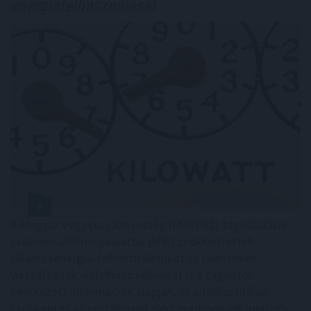
energiafelhasználását
A Magyar Vegyipari Szövetség (MAVESZ) tagvállalatai
csaknem 200 megawattal (MW) csökkentették
villamosenergia-felhasználásukat és jelentősen
visszafogták vízfelhasználásukat is a tagoktól
beérkezett információk alapján, ez a felhasználás-
csökkentés az országosan elért eredmények mintegy