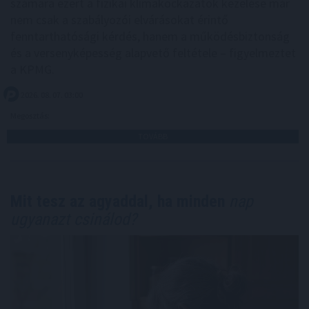
számára ezért a fizikai klímakockázatok kezelése már
nem csak a szabályozói elvárásokat érintő
fenntarthatósági kérdés, hanem a működésbiztonság
és a versenyképesség alapvető feltétele – figyelmeztet
a KPMG.
2026. 08. 07. 03:00
Megosztás:
TOVÁBB
Mit tesz az agyaddal, ha minden
nap
ugyanazt csinálod?