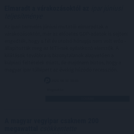
Elmaradt a várakozásoktól az
ipar júniusi
teljesítménye
Az ipari termelés júniusi mutatói elmaradtak a
várakozásoktót, már az előzetes GDP-adatok is sejteni
engedték, hogy a fél év utolsó hónapja nem volt erős -
állapították meg az MTI-nek nyilatkozó elemzők. A
kilátások továbbra is bizonytalanok alapvetően a
külpiaci feltételek miatt, de majdnem biztos, hogy a
magyar ipar túllépett az évekig húzódó recesszión.
2026. 08. 07. 00:05
Megosztás:
TOVÁBB
A magyar vegyipar csaknem 200
megawattal
csökkentette