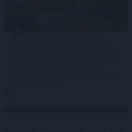
Az elmúlt napok energiaellátással kapcsolatos
eseményei ismét ráirányították a figyelmet arra,
mennyire fontos az energiahatékonyság. A legolcsóbb
energia továbbra is az, amelyet nem kell felhasználni.
Egy korszerűsítés azonban több millió forintos
beruházás is lehet, amelyet a legtöbb háztartás nem
tud önerőből finanszírozni.
2026. 08. 07. 05:00
Megosztás:
TOVÁBB
Megtorpant az áremelkedés, de sok eladó