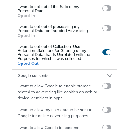
compliance szempontból nehezen kezelhetőnek bizonyul,
consent section.
I want to opt-out of the Sale of my
Personal Data.
akkor a szélesebb intézményi bevezetés lassabb lehet.
Opted In
A következő nagy teszt: partneri
I want to opt-out of processing my
Personal Data for Targeted Advertising.
elfogadás
Opted In
I want to opt-out of Collection, Use,
A Sui számára a következő bizonyítási pont a partneri
Retention, Sale, and/or Sharing of my
elfogadás lesz. Egy technológiai béta önmagában még nem
Personal Data that Is Unrelated with the
Purposes for which it was collected.
elég a piaci áttöréshez. A döntő kérdés az, hogy stablecoin-
Opted Out
kibocsátók, fizetési vállalatok, kriptotőzsdék, wallet-
szolgáltatók, treasury csapatok és compliance partnerek
Google consents
ténylegesen elkezdik-e használni, tesztelni és később
I want to allow Google to enable storage
integrálni a megoldást.
related to advertising like cookies on web or
device identifiers in apps.
A privát on-chain fizetéseknek akkor lehet valódi
jelentőségük, ha nem csak fejlesztői környezetben
I want to allow my user data to be sent to
működnek, hanem a mindennapi pénzügyi folyamatokban is.
Google for online advertising purposes.
Ez magában foglalhatja a vállalati kifizetéseket, stablecoin-
I want to allow Google to send me