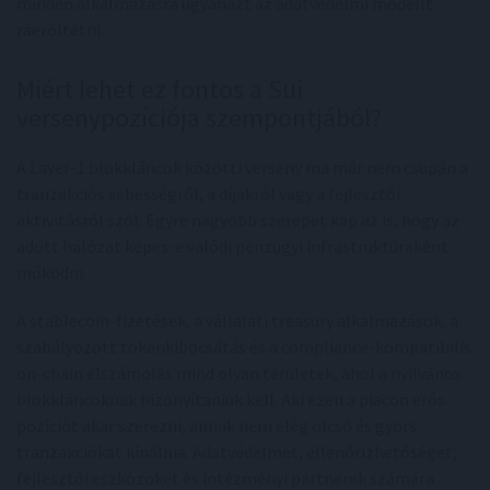
minden alkalmazásra ugyanazt az adatvédelmi modellt
ráerőltetni.
Miért lehet ez fontos a Sui
versenypozíciója szempontjából?
A Layer-1 blokkláncok közötti verseny ma már nem csupán a
tranzakciós sebességről, a díjakról vagy a fejlesztői
aktivitásról szól. Egyre nagyobb szerepet kap az is, hogy az
adott hálózat képes-e valódi pénzügyi infrastruktúraként
működni.
A stablecoin-fizetések, a vállalati treasury alkalmazások, a
szabályozott tokenkibocsátás és a compliance-kompatibilis
on-chain elszámolás mind olyan területek, ahol a nyilvános
blokkláncoknak bizonyítaniuk kell. Aki ezen a piacon erős
pozíciót akar szerezni, annak nem elég olcsó és gyors
tranzakciókat kínálnia. Adatvédelmet, ellenőrizhetőséget,
fejlesztői eszközöket és intézményi partnerek számára