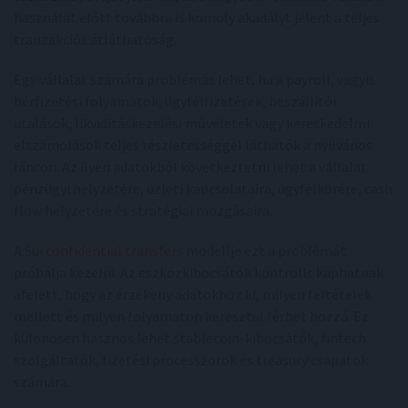
használat előtt továbbra is komoly akadályt jelent a teljes
tranzakciós átláthatóság.
Egy vállalat számára problémás lehet, ha a payroll, vagyis
bérfizetési folyamatok, ügyfélfizetések, beszállítói
utalások, likviditáskezelési műveletek vagy kereskedelmi
elszámolások teljes részletességgel láthatók a nyilvános
láncon. Az ilyen adatokból következtetni lehet a vállalat
pénzügyi helyzetére, üzleti kapcsolataira, ügyfélkörére, cash
flow helyzetére és stratégiai mozgásaira.
A
Sui confidential transfers
modellje ezt a problémát
próbálja kezelni. Az eszközkibocsátók kontrollt kaphatnak
afelett, hogy az érzékeny adatokhoz ki, milyen feltételek
mellett és milyen folyamaton keresztül férhet hozzá. Ez
különösen hasznos lehet stablecoin-kibocsátók, fintech
szolgáltatók, fizetési processzorok és treasury csapatok
számára.