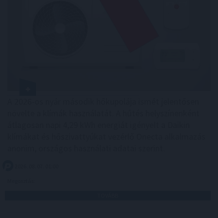
A 2026-os nyár második hőkupolája ismét jelentősen
növelte a klímák használatát. A hűtés helyszínenként
átlagosan napi 4,29 kWh energiát igényelt a Daikin
klímákat és hőszivattyúkat vezérlő Onecta alkalmazás
anonim, országos használati adatai szerint.
2026. 08. 07. 01:00
Megosztás:
TOVÁBB