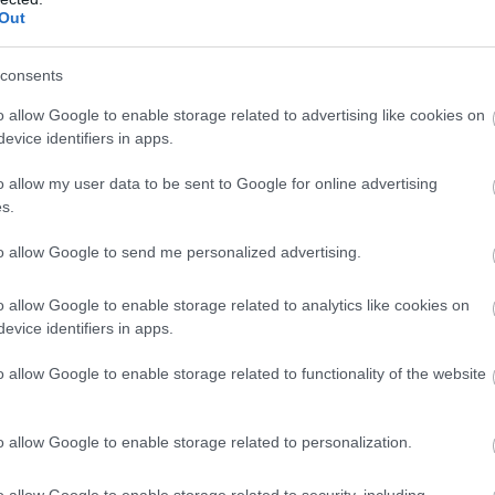
Out
 vállalkozás csatlakozott az ország 202
ől, és vállalásaik összesen több mint 145 000 kWh
nergiamegtakarítást jelentettek.
consents
o allow Google to enable storage related to advertising like cookies on
5:00
Megosztás:
TOVÁBB
evice identifiers in apps.
o allow my user data to be sent to Google for online advertising
 – újabb
mérföldkő a digitális adózásban
s.
dó- és Vámhivatal (NAV) ma kiadta az első
to allow Google to send me personalized advertising.
ú e-pénztárgép forgalmazási engedélyét. Az új
pénztárgéphasználatra kötelezett vállalkozásokat
o allow Google to enable storage related to analytics like cookies on
most, két évvel az online pénztárgépek végleges
evice identifiers in apps.
lőtt.
o allow Google to enable storage related to functionality of the website
4:00
Megosztás:
TOVÁBB
o allow Google to enable storage related to personalization.
o allow Google to enable storage related to security, including