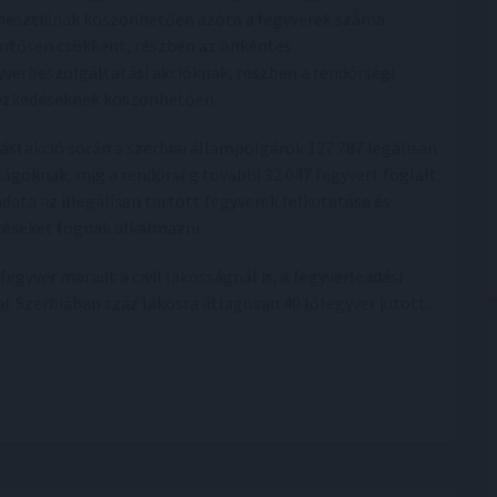
esztiának köszönhetően azóta a fegyverek száma
entősen csökkent, részben az önkéntes
yverbeszolgáltatási akcióknak, részben a rendőrségi
ézkedéseknek köszönhetően.
si akció során a szerbiai állampolgárok 127 787 legálisan
tóságoknak, míg a rendőrség további 32 047 fegyvert foglalt
data az illegálisan tartott fegyverek felkutatása és
etéseket fognak alkalmazni.
egyver maradt a civil lakosságnál is, a fegyverleadási
t Szerbiában száz lakosra átlagosan 40 lőfegyver jutott.