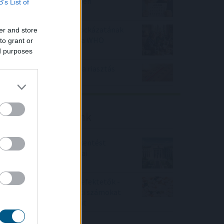
nyugdíjkorhatár 2027-ben
B’s List of
A szellemi hanyatlás kockázatának
er and store
45%-a befolyásolható a WHO
to grant or
szerint
ed purposes
Másodfokúra csökkent a riasztás
Friss elemzéseink
Fokozatos kamatcsökkentést
támogatnak az amerikai
jegybankárok
Örülhetnek a Richter befektetők -
piaci konszenzus feletti számokat
közölt a tőzsdei vállalat
4IG elemzés