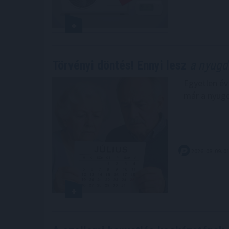
Törvényi döntés! Ennyi lesz
a nyugdí
Egyetlen év
már a nyugd
2026. 08. 09. 0