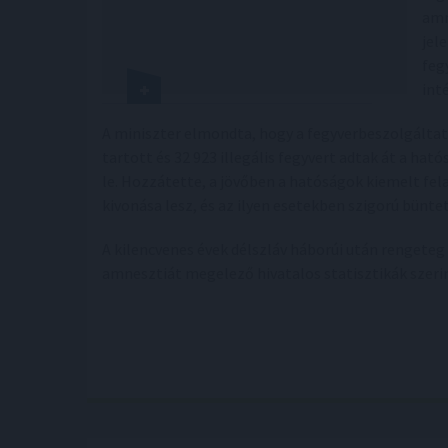
amn
jel
feg
int
A miniszter elmondta, hogy a fegyverbeszolgáltatá
tartott és 32 923 illegális fegyvert adtak át a ha
le. Hozzátette, a jövőben a hatóságok kiemelt fela
kivonása lesz, és az ilyen esetekben szigorú bünt
A kilencvenes évek délszláv háborúi után rengeteg f
amnesztiát megelező hivatalos statisztikák szerin