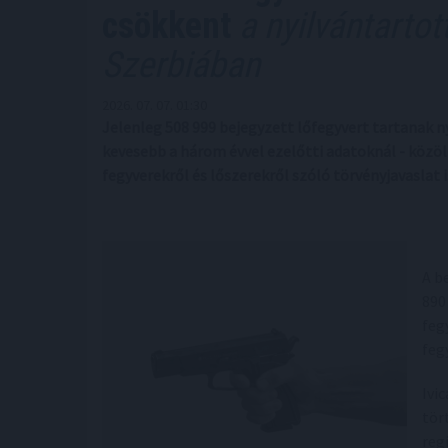
csökkent
a nyilvántarto
Szerbiában
2026. 07. 07. 01:30
Jelenleg 508 999 bejegyzett lőfegyvert tartanak n
kevesebb a három évvel ezelőtti adatoknál - közöl
fegyverekről és lőszerekről szóló törvényjavaslat
A b
890
feg
feg
Ivi
tör
reg