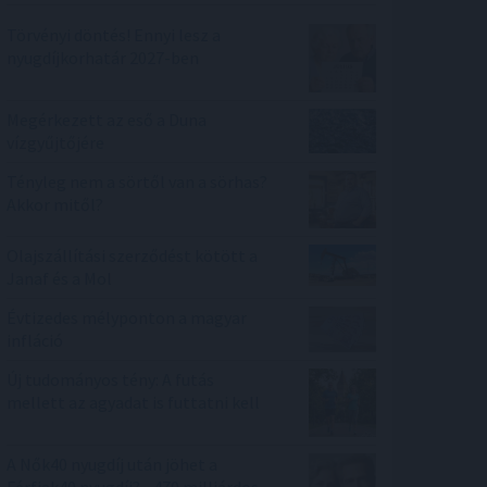
Törvényi döntés! Ennyi lesz a
nyugdíjkorhatár 2027-ben
Megérkezett az eső a Duna
vízgyűjtőjére
Tényleg nem a sörtől van a sörhas?
Akkor mitől?
Olajszállítási szerződést kötött a
Janaf és a Mol
Évtizedes mélyponton a magyar
infláció
Új tudományos tény: A futás
mellett az agyadat is futtatni kell
A Nők40 nyugdíj után jöhet a
Férfiak40 nyugdíj? - 470 milliárdos