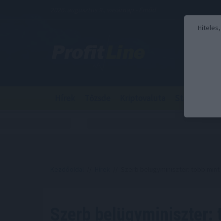
2026. augusztus 9., vasárnap - Emőd
Hiteles
Hírek
Tőzsde
Kriptovaluta
Stabilcoin
Kezdőoldal
//
Hírek
// Szerb belügyminiszter: több mint
Szerb belügyminiszter: 