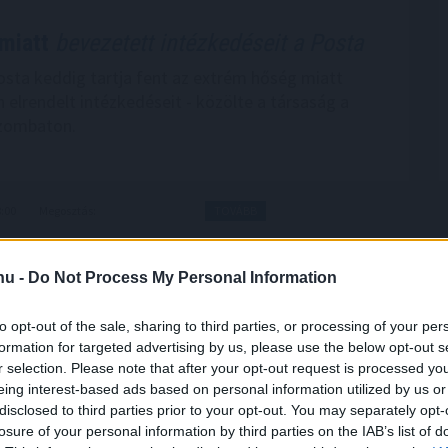
miatt
bevezetett intézkedéseit a Posta
sta keddig tartja fent az extrém hőség miatt
 elrendelt intézkedéseit - közölte a társaság a
szombaton.
8:00
Megosztás:
TOVÁBB
.hu -
Do Not Process My Personal Information
ban
zhiány következtében az Aranyponty Halászati Zrt.
to opt-out of the sale, sharing to third parties, or processing of your per
s rétszilasi halastavain az elmúlt hetekben 185 tonna
formation for targeted advertising by us, please use the below opt-out s
r selection. Please note that after your opt-out request is processed y
t el, a közvetlen állományveszteség értéke
eing interest-based ads based on personal information utilized by us or
 a 200 millió forintot - mondta Lévai Ferenc a
disclosed to third parties prior to your opt-out. You may separately opt-
zérigazgatója az MTI-nek szombaton.
losure of your personal information by third parties on the IAB’s list of