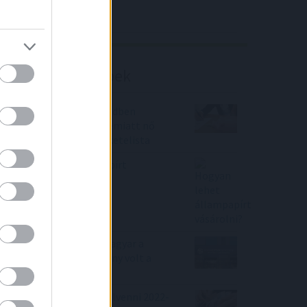
Richter elemzés
Befektetési tippek
A moratórium után rendben
fizetünk, de nem csak emiatt nő
moderáltan a banki feketelista
Hogyan lehet állampapírt
vásárolni?
Mi történt a héten a magyar a
tőzsdén? Melyik részvény volt a
nyerő?
Lakáshitel szeretnél felvenni 2022-