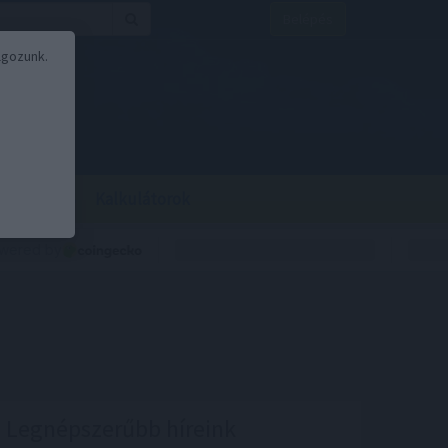
Belépés
lgozunk.
BOR
BIRS
Kalkulátorok
Legnépszerűbb híreink