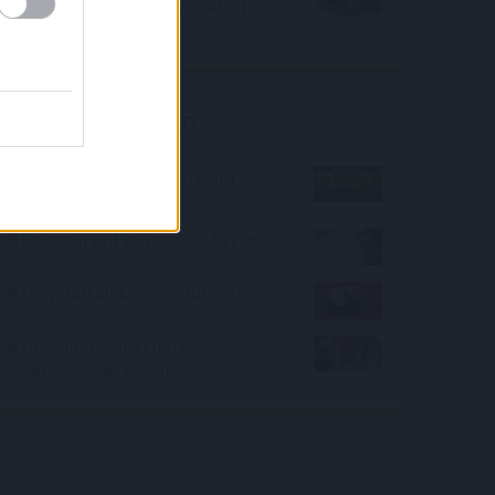
ben? Akkor sok-sok támogatást
kaphatsz!
Kalkulátor ajánló
Gyógynövények – milyen bajra
melyik való?
Mikor nem kell kamatadót fizetni?
Mennyi tartalékra van szükségem?
Mennyi illetéket kell fizetnem
ingatlan vásárlásakor?