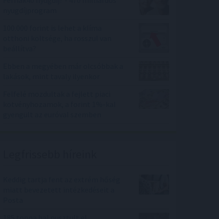
nyugdíjprogram
100.000 forint is lehet a klíma
otthoni költsége, ha rosszul van
beállítva?
Ebben a megyében már olcsóbbak a
lakások, mint tavaly ilyenkor
Felfelé mozdultak a fejlett piaci
kötvényhozamok, a forint 1%-kal
gyengült az euróval szemben
Legfrissebb híreink
Keddig tartja fent az extrém hőség
miatt bevezetett intézkedéseit a
Posta
185 tonna hal pusztult el