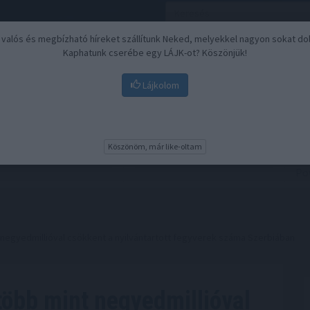
, valós és megbízható híreket szállítunk Neked, melyekkel nagyon sokat do
Kaphatunk cserébe egy LÁJK-ot? Köszönjük!
Lájkolom
Nyugdíj
Biztosítási befektetések
BU
Köszönöm, már like-oltam
 negyedmillióval csökkent a nyilvántartott fegyverek száma Szerbiában
több mint negyedmillióval