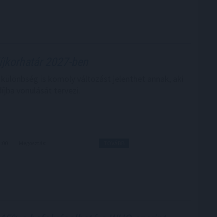
jkorhatár 2027-ben
 különbség is komoly változást jelenthet annak, aki
íjba vonulását tervezi.
1:00
Megosztás:
TOVÁBB