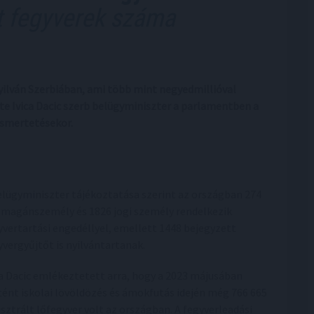
tt fegyverek száma
yilván Szerbiában, ami több mint negyedmillióval
te Ivica Dacic szerb belügyminiszter a parlamentben a
 ismertetésekor.
elügyminiszter tájékoztatása szerint az országban 274
 magánszemély és 1826 jogi személy rendelkezik
yvertartási engedéllyel, emellett 1448 bejegyzett
yvergyűjtőt is nyilvántartanak.
ca Dacic emlékeztetett arra, hogy a 2023 májusában
tént iskolai lövöldözés és ámokfutás idején még 766 665
isztrált lőfegyver volt az országban. A fegyverleadási