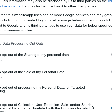
. This information may also be disclosed by us to third parties on the
IA
7:00
Megosztás:
TOVÁBB
Participants
that may further disclose it to other third parties.
 that this website/app uses one or more Google services and may gath
including but not limited to your visit or usage behaviour. You may click 
tív Kalandor Kalandtárában
 to Google and its third-party tags to use your data for below specifi
andor foglalási felülete, a Kalandtár már 100
ogle consent section.
et kínál az erdei kulcsosházaktól a nagyobb
t fogadó szállásokig az ország minden részén -
l Data Processing Opt Outs
Aktív Magyarország Fejlesztési Központ az MTI-vel.
o opt-out of the Sharing of my personal data.
In
6:00
Megosztás:
TOVÁBB
o opt-out of the Sale of my Personal Data.
In
to opt-out of processing my Personal Data for Targeted
a magyar vállalkozások összefogása
több
ing.
ítást ért el
In
ók és Munkáltatók Országos Szövetsége (VOSZ) által
o opt-out of Collection, Use, Retention, Sale, and/or Sharing
ersonal Data that Is Unrelated with the Purposes for which it
llalkozói Energiaösszefogáshoz néhány nap alatt
lected.