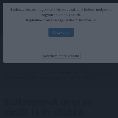
Hiteles, valós és megbízható híreket szállítunk Neked, melyekkel
nagyon sokat dolgozunk.
Kaphatunk cserébe egy LÁJK-ot? Köszönjük!
Lájkolom
Menü
Köszönöm, már like-oltam
Kezdőoldal
//
Hírek
// Szükségesnek tartja az elmúlt 16 év színházi
döntéseinek átvilágítását a Magyar Színházi Társaság
Szükségesnek tartja az
elmúlt 16 év színházi