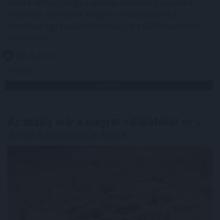
persze nem az, hogy a pihenés második műszakká
változzon, hanem az, hogy az utazás mellett is
maradjon egy kiszámítható vagy legalább kiegészítő
jövedelem.
2026. 08. 06. 17:15
Megosztás:
TOVÁBB
Az aszály már a magyar vállalatokat
és a
forint árfolyamát is sújtja