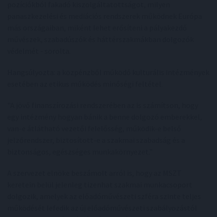
pozíciókból fakadó kiszolgáltatottságot, milyen
panaszkezelési és mediációs rendszerek működnek Európa
más országaiban, miként lehet erősíteni a pályakezdő
művészek, szabadúszók és háttérszakmákban dolgozók
védelmét - sorolta.
Hangsúlyozta: a közpénzből működő kulturális intézmények
esetében az etikus működés minőségi feltétel.
"A jövő finanszírozási rendszerében az is számítson, hogy
egy intézmény hogyan bánik a benne dolgozó emberekkel,
van-e átlátható vezetői felelősség, működik-e belső
jelzőrendszer, biztosított-e a szakmai szabadság és a
biztonságos, egészséges munkakörnyezet."
A szervezet elnöke beszámolt arról is, hogy az MSZT
keretein belül jelenleg tizenhat szakmai munkacsoport
dolgozik, amelyek az előadóművészeti szféra szinte teljes
működését lefedik az új előadóművészeti szabályozástól