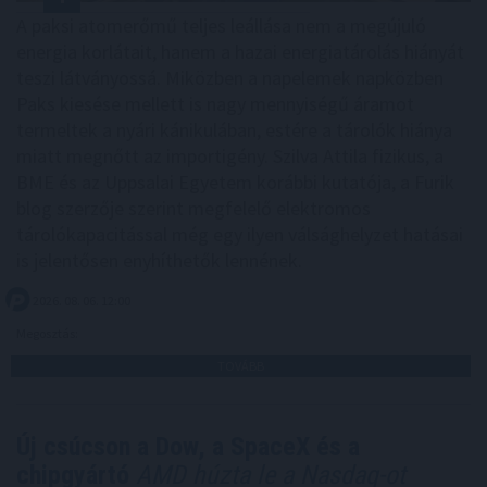
A paksi atomerőmű teljes leállása nem a megújuló
energia korlátait, hanem a hazai energiatárolás hiányát
teszi látványossá. Miközben a napelemek napközben
Paks kiesése mellett is nagy mennyiségű áramot
termeltek a nyári kánikulában, estére a tárolók hiánya
miatt megnőtt az importigény. Szilva Attila fizikus, a
BME és az Uppsalai Egyetem korábbi kutatója, a Furik
blog szerzője szerint megfelelő elektromos
tárolókapacitással még egy ilyen válsághelyzet hatásai
is jelentősen enyhíthetők lennének.
2026. 08. 06. 12:00
Megosztás:
TOVÁBB
Új csúcson a Dow, a SpaceX és a
chipgyártó
AMD húzta le a Nasdaq-ot