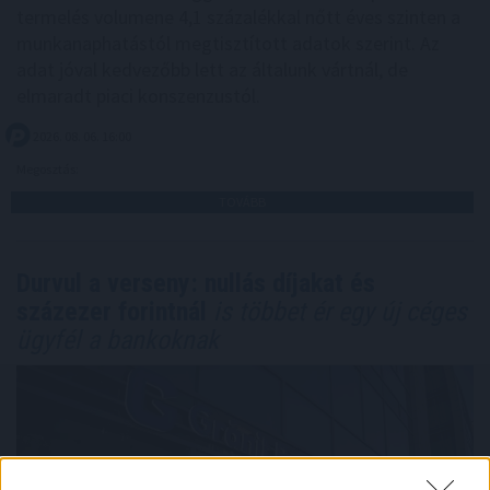
termelés volumene 4,1 százalékkal nőtt éves szinten a
munkanaphatástól megtisztított adatok szerint. Az
adat jóval kedvezőbb lett az általunk vártnál, de
elmaradt piaci konszenzustól.
2026. 08. 06. 16:00
Megosztás:
TOVÁBB
Durvul a verseny: nullás díjakat és
százezer forintnál
is többet ér egy új céges
ügyfél a bankoknak