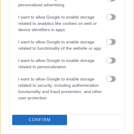
biztonságos pénzügyi tranzakciók alapvető
personalized advertising.
fontosságúak. Nem mindegy, hogy a nyereményed órák
vagy napok alatt érkezik meg a számládra, és az sem,
I want to allow Google to enable storage
hogy milyen extra költségek terhelik a befizetéseidet.
related to analytics like cookies on web or
Ez a részletes útmutató bemutatja a 2026-ban
device identifiers in apps.
leginkább ajánlott és legbiztonságosabb fizetési
I want to allow Google to enable storage
megoldásokat, segítve a felelősségteljes és tudatos
related to functionality of the website or app.
döntést a magyar játékosok számára.
I want to allow Google to enable storage
2026. 08. 06. 14:32
related to personalization.
Megosztás:
I want to allow Google to enable storage
TOVÁBB
related to security, including authentication
functionality and fraud prevention, and other
user protection.
A Duna Paksnál az elmúlt 24 órában
négy
centimétert emelkedett
CONFIRM