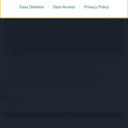
Data Deletion
Data Access
Privacy Policy
A Duna Paksnál az elmúlt 24 órában négy centimétert
emelkedett, az emelkedő tendencia tovább
folytatódott - olvasható a kormany.hu oldalon a
hőségriasztásról csütörtök délelőtt közzétett
jelentésében.
2026. 08. 06. 14:00
Megosztás:
TOVÁBB