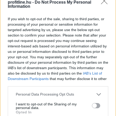
profitline.hu -
Do Not Process My Personal
Information
If you wish to opt-out of the sale, sharing to third parties, or
processing of your personal or sensitive information for
targeted advertising by us, please use the below opt-out
section to confirm your selection. Please note that after your
opt-out request is processed you may continue seeing
interest-based ads based on personal information utilized by
Egyre magasabb összegű egyszeri jóváírásokkal
us or personal information disclosed to third parties prior to
próbálják magukhoz csábítani a bankot kereső vagy
your opt-out. You may separately opt-out of the further
éppen váltó vállalkozásokat a pénzintézetek. A
disclosure of your personal information by third parties on the
BiztosDöntés.hu elemzése szerint a céges ügyfelek
IAB’s list of downstream participants. This information may
számlavezetéséért folyó harcban a leszorított vagy
also be disclosed by us to third parties on the
IAB’s List of
akár nullás havi díjak és átutalási költségek is nagy
Downstream Participants
that may further disclose it to other
third parties.
vonzerőt jelentenek. A versenybe már itt beszálltak a
fintech szolgáltatók.
Please note that this website/app uses one or more Google
Personal Data Processing Opt Outs
services and may gather and store information including but
2026. 08. 06. 15:00
not limited to your visit or usage behaviour. You may click to
I want to opt-out of the Sharing of my
personal data.
Megosztás:
grant or deny consent to Google and its third-party tags to
Opted In
use your data for below specified purposes in below Google