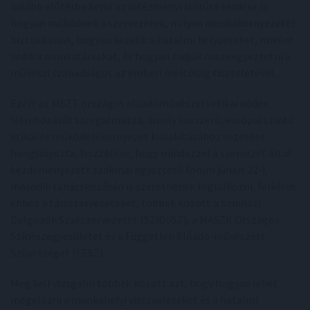
inkább előtérbe kerül az intézményi kultúra kérdése is:
hogyan működnek a szervezetek, milyen munkakörnyezetet
biztosítanak, hogyan kezelik a hatalmi helyzeteket, miként
védik a munkatársakat, és hogyan tudják összeegyeztetni a
művészi szabadságot az emberi méltóság tiszteletével.
Ezért az MSZT országos előadóművészeti etikai kódex
létrehozását szorgalmazza, amely korszerű, európai szintű
etikai és működési környezet kialakításához vezethet -
hangsúlyozta, hozzátéve, hogy mindezzel a szervezet által
kezdeményezett szakmai egyeztető fórum június 22-i,
második tanácskozásán is szeretnének foglalkozni, felkérve
ehhez a társszervezeteket, többek között a Színházi
Dolgozók Szakszervezetét (SZíDoSZ), a MASZK Országos
Színészegyesületet és a Független Előadó-művészeti
Szövetséget (FESZ).
Meg kell vizsgálni többek között azt, hogy hogyan lehet
megelőzni a munkahelyi visszaéléseket és a hatalmi