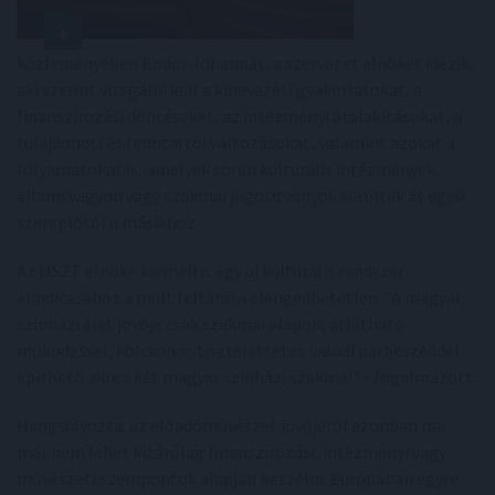
közleményében Bodor Johannát, a szervezet elnökét idézik,
aki szerint vizsgálni kell a kinevezési gyakorlatokat, a
finanszírozási döntéseket, az intézményi átalakításokat, a
tulajdonosi és fenntartói változásokat, valamint azokat a
folyamatokat is, amelyek során kulturális intézmények,
állami vagyon vagy szakmai jogosítványok kerültek át egyik
szereplőtől a másikhoz.
Az MSZT elnöke kiemelte: egy új kulturális rendszer
elindításához a múlt feltárása elengedhetetlen. "A magyar
színházi élet jövője csak szakmai alapon, átlátható
működéssel, kölcsönös tisztelettel és valódi párbeszéddel
építhető: nincs két magyar színházi szakma!" - fogalmazott.
Hangsúlyozta: az előadóművészet jövőjéről azonban ma
már nem lehet kizárólag finanszírozási, intézményi vagy
művészeti szempontok alapján beszélni. Európában egyre