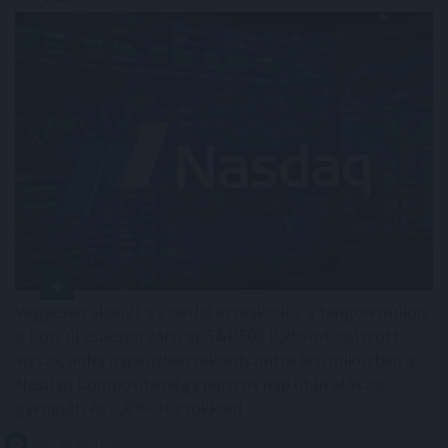
Vegyesen alakult a szerdai kereskedés a tengerentúlon:
a Dow új csúcson zárt, az S&P500 0,2%-ot csúszott
vissza, noha napközben rekordszintre ért, miközben a
Nasdaq Composite négy pluszos nap után először
gyengült, és 0,8%-ot csökkent.
2026. 08. 06. 11:00