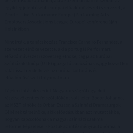
beszélt Bodor Johanna, aki a közelmúltban felszólalt az
egyik legjelentősebb európai előadóművészeti szervezet, a
Pearle - Live Performance Europe (Performing Arts
Employers Associations League Europe) konferenciáján
Helsinkiben.
Mint írták, a tanácskozást Francisca Carneiro Fernandes, a
szervezet elnöke vezette, aki a portugál Performart
előadóművészeti szövetség elnöke, tagja az Európai
Színházak Uniója (UTE) igazgatótanácsának is, így közvetlen
rálátással rendelkezik az európai kulturális és
előadóművészeti folyamatokra.
Tájékoztatásuk szerint Magyarországról egyedüli
résztvevőként és felszólalóként volt jelen Bodor Johanna,
az MSZT elnöke és Orbán Eszter, a Színházi Dramaturgok
Céhének társelnöke, akik előadásukban azt mutatták be,
hogyan kapcsolódnak a magyar színházi szakma
reformelképzelései - köztük az intézményi autonómia, a