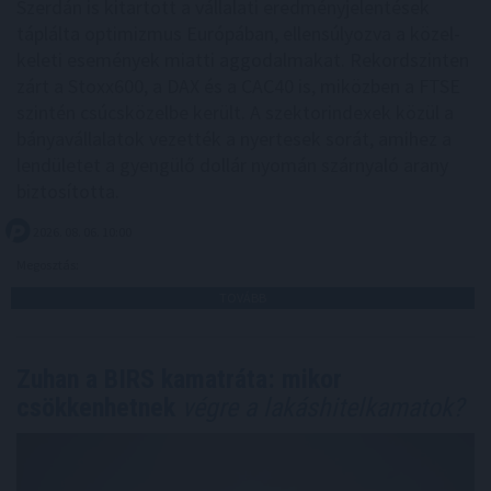
Szerdán is kitartott a vállalati eredményjelentések
táplálta optimizmus Európában, ellensúlyozva a közel-
keleti események miatti aggodalmakat. Rekordszinten
zárt a Stoxx600, a DAX és a CAC40 is, miközben a FTSE
szintén csúcsközelbe került. A szektorindexek közül a
bányavállalatok vezették a nyertesek sorát, amihez a
lendületet a gyengülő dollár nyomán szárnyaló arany
biztosította.
2026. 08. 06. 10:00
Megosztás:
TOVÁBB
Zuhan a BIRS kamatráta: mikor
csökkenhetnek
végre a lakáshitelkamatok?