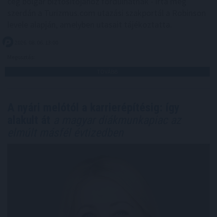
cég bolgár biztosítójához fordulhatnak - írta meg
szerdán a Turizmus.com utazási szakportál a Robinson
levele alapján, amelyben utasait tájékoztatta.
2026. 08. 06. 13:00
Megosztás:
TOVÁBB
A nyári melótól a karrierépítésig: így
alakult át
a magyar diákmunkapiac az
elmúlt másfél évtizedben