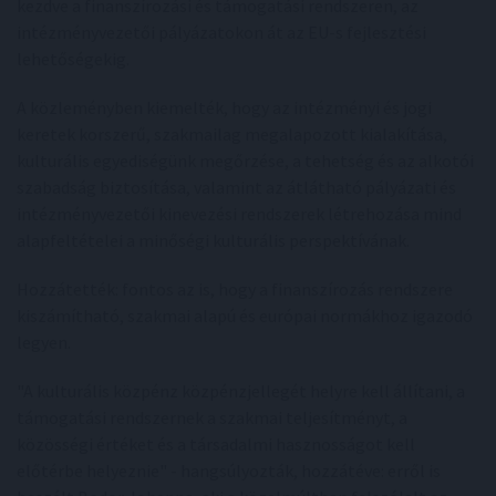
kezdve a finanszírozási és támogatási rendszeren, az
intézményvezetői pályázatokon át az EU-s fejlesztési
lehetőségekig.
A közleményben kiemelték, hogy az intézményi és jogi
keretek korszerű, szakmailag megalapozott kialakítása,
kulturális egyediségünk megőrzése, a tehetség és az alkotói
szabadság biztosítása, valamint az átlátható pályázati és
intézményvezetői kinevezési rendszerek létrehozása mind
alapfeltételei a minőségi kulturális perspektívának.
Hozzátették: fontos az is, hogy a finanszírozás rendszere
kiszámítható, szakmai alapú és európai normákhoz igazodó
legyen.
"A kulturális közpénz közpénzjellegét helyre kell állítani, a
támogatási rendszernek a szakmai teljesítményt, a
közösségi értéket és a társadalmi hasznosságot kell
előtérbe helyeznie" - hangsúlyozták, hozzátéve: erről is