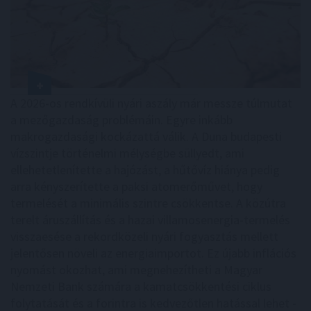
A 2026-os rendkívüli nyári aszály már messze túlmutat
a mezőgazdaság problémáin. Egyre inkább
makrogazdasági kockázattá válik. A Duna budapesti
vízszintje történelmi mélységbe süllyedt, ami
ellehetetlenítette a hajózást, a hűtővíz hiánya pedig
arra kényszerítette a paksi atomerőművet, hogy
termelését a minimális szintre csökkentse. A közútra
terelt áruszállítás és a hazai villamosenergia-termelés
visszaesése a rekordközeli nyári fogyasztás mellett
jelentősen növeli az energiaimportot. Ez újabb inflációs
nyomást okozhat, ami megnehezítheti a Magyar
Nemzeti Bank számára a kamatcsökkentési ciklus
folytatását és a forintra is kedvezőtlen hatással lehet -