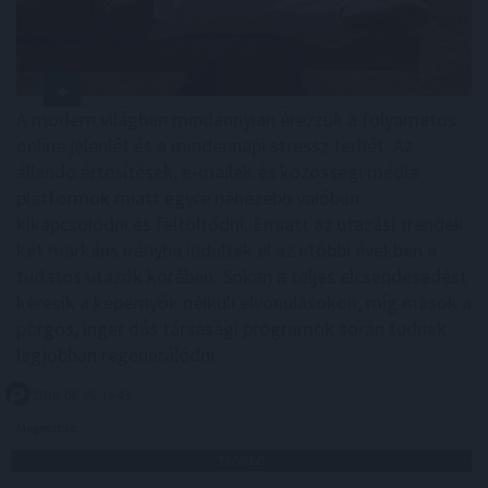
A modern világban mindannyian érezzük a folyamatos
online jelenlét és a mindennapi stressz terhét. Az
állandó értesítések, e-mailek és közösségi média
platformok miatt egyre nehezebb valóban
kikapcsolódni és feltöltődni. Emiatt az utazási trendek
két markáns irányba indultak el az utóbbi években a
tudatos utazók körében. Sokan a teljes elcsendesedést
keresik a képernyők nélküli elvonulásokon, míg mások a
pörgős, inger dús társasági programok során tudnak
legjobban regenerálódni.
2026. 08. 06. 16:45
Megosztás:
TOVÁBB