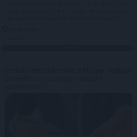
mozog. Jogosan merül fel a kérdés: mikor jelenik meg
a kedvező változás a bankok ajánlataiban, és mekkora
kamatcsökkentésre számíthatnak a hitelfelvevők?
2026. 08. 06. 09:00
Megosztás:
TOVÁBB
Csekély mértékben nőtt a Magyar Telekom
bevétele
és nyeresége a második
negyedévben