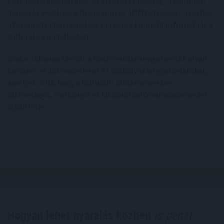
szakmai döntéshozatal, az alkotói szabadság, a kulturális
dolgozók védelme, a finanszírozás átláthatósága - azokhoz
a folyamatokhoz, amelyek ma egész Európában formálják a
kulturális gondolkodást.
Bodor Johanna szerint a konferencián megismertek olyan
korszerű etikai modelleket és szabályozási gyakorlatokat,
amelyek célja, hogy a kulturális intézményekben
biztonságos, méltányos és kiszámítható munkakörnyezet
jöjjön létre.
Hogyan lehet nyaralás közben
is pénzt