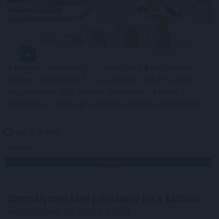
A Magyar Telekom összes bevétele 0,8 százalékkal,
adózott eredménye 0,5 százalékkal nőtt a második
negyedévben 2025 azonos időszakához képest –
olvasható a társaság szerdán közzétett jelentésében.
2026. 08. 06. 07:00
Megosztás:
TOVÁBB
Személycseréket jelentette be a katonai
vezetésben az orosz elnök