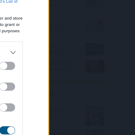
B’s List of
megawattal csökkentette
energiafelhasználását
er and store
Így változtatja meg a
to grant or
fizetésemelési tárgyalásokat a
ed purposes
bértranszparencia
A vészhelyzet elkerülésén
dolgoznak a halgazdálkodók
Az extrém hőség ellenére is Európa
élén a magyar csemegekukorica
Friss elemzéseink
Fokozatos kamatcsökkentést
támogatnak az amerikai
jegybankárok
Örülhetnek a Richter befektetők -