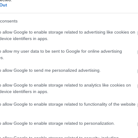
sághelyzet kezelésének szabályait, ami jól mutatja,
Out
rgiaellátást érintő kockázatok kezelése egyre
yelmet kap szabályozói oldalról is. A rekordalacsony
consents
ás, a hőhullámok és az aszály egyértelművé teszik,
aváltozás már nem jövőbeli forgatókönyv:
o allow Google to enable storage related to advertising like cookies on
tó üzleti kockázat, amely a hazai energiaellátástól a
evice identifiers in apps.
i környezeten át a napi működésig egyre több
o allow my user data to be sent to Google for online advertising
int. A vállalatok számára ezért a fizikai
s.
atok kezelése már nem csak a szabályozói
 érintő fenntarthatósági kérdés, hanem a
to allow Google to send me personalized advertising.
onság és a versenyképesség alapvető feltétele –
et a KPMG.
o allow Google to enable storage related to analytics like cookies on
evice identifiers in apps.
3:00
Megosztás:
TOVÁBB
o allow Google to enable storage related to functionality of the website
o allow Google to enable storage related to personalization.
 ugyanazt csinálod?
cia-irányelveiben önálló kockázati tényezőként
o allow Google to enable storage related to security, including