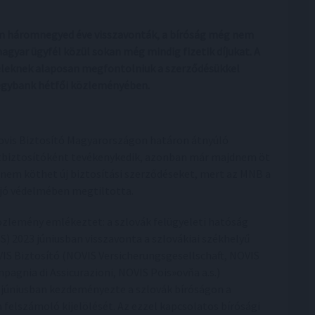
em háromnegyed éve visszavonták, a bíróság még nem
agyar ügyfél közül sokan még mindig fizetik díjukat. A
eleknek alaposan megfontolniuk a szerződésükkel
 jegybank hétfői közleményében.
ovis Biztosító Magyarországon határon átnyúló
tbiztosítóként tevékenykedik, azonban már majdnem öt
 nem köthet új biztosítási szerződéseket, mert az MNB a
jó védelmében megtiltotta.
özlemény emlékeztet: a szlovák felügyeleti hatóság
S) 2023 júniusban visszavonta a szlovákiai székhelyű
IS Biztosító (NOVIS Versicherungsgesellschaft, NOVIS
pagnia di Assicurazioni, NOVIS Pois»ovňa a.s.)
 júniusban kezdeményezte a szlovák bíróságon a
 felszámoló kijelölését. Az ezzel kapcsolatos bírósági