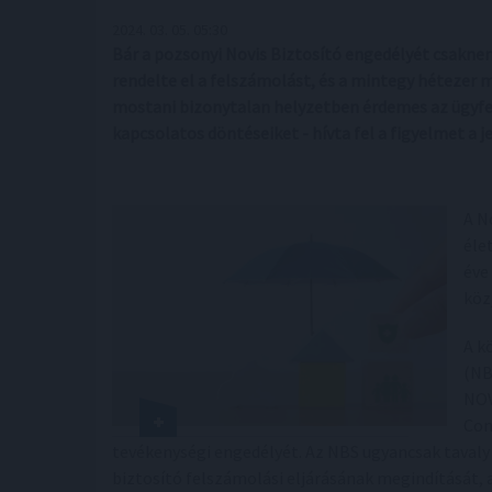
2024. 03. 05. 05:30
Bár a pozsonyi Novis Biztosító engedélyét csakn
rendelte el a felszámolást, és a mintegy hétezer m
mostani bizonytalan helyzetben érdemes az ügyf
kapcsolatos döntéseiket - hívta fel a figyelmet a
A N
éle
éve
köz
A k
(NB
NOV
Com
tevékenységi engedélyét. Az NBS ugyancsak tavaly
biztosító felszámolási eljárásának megindítását, a