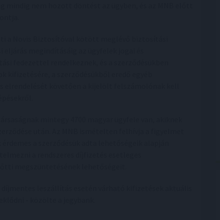
 még mindig nem hozott döntést az ügyben, és az MNB előtt
ontja.
i a Novis Biztosítóval kötött meglévő biztosítási
eljárás megindításáig az ügyfelek jogai és
ítási fedezettel rendelkeznek, és a szerződésükben
sok kifizetésére, a szerződésükből eredő egyéb
s elrendelését követően a kijelölt felszámolónak kell
épésekről.
 társaságnak mintegy 4700 magyar ügyfele van, akiknek
szerződése után. Az MNB ismételten felhívja a figyelmet
k érdemes a szerződésük adta lehetőségeik alapján
rtelmezni a rendszeres díjfizetés esetleges
előtti megszüntetésének lehetőségeit.
 díjmentes leszállítás esetén várható kifizetések aktuális
eklődni - közölte a jegybank.