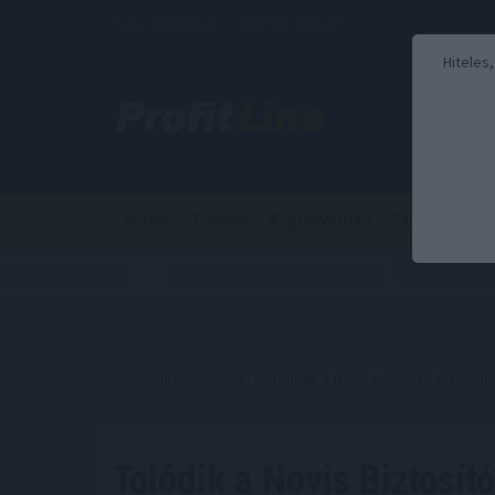
2026. augusztus 7., péntek - Ibolya
Hiteles
Hírek
Tőzsde
Kriptovaluta
Stabilcoin
Kezdőoldal
//
Hírek
// Tolódik a Novis Biztosító felszám
Tolódik a Novis Biztosító