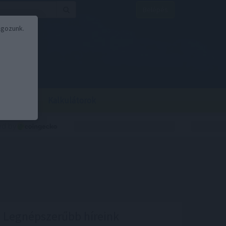
Belépés
lgozunk.
BOR
BIRS
Kalkulátorok
Legnépszerűbb híreink