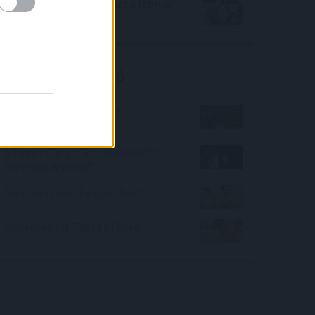
Komoly drágulást hozhat a február
a hitelpiacon
Kalkulátor ajánló
Mi lesz a művelet utolsó
számjegye?
A hagyomány, mint stíluskreátor.
Mennyire ismered?
Mennyire tisztel a gyerekem?
Milyennek lát Téged a férjed?