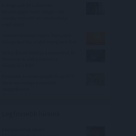
A dolgozók 94 százaléka
fáradtsággal küzd, mégis csak
minden hatodik kér munkahelyi
segítséget
Védelmi Munkacsoport: hosszabb
hőségriasztás, stabil energiaellátás
Vitézy Dávid: lassítja a vonatokat és
festéssel is védi a síneket a
hőségtől a MÁV
Elmaradt a várakozásoktól az OTP
Bank nyeresége a második
negyedévben
Legfrissebb híreink
Energiaválság idején
felértékelődnek a korszerű