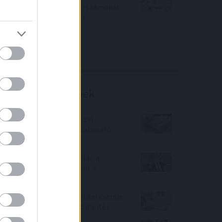
piaci konszenzus feletti számokat
közölt a tőzsdei vállalat
4IG elemzés
Richter elemzés
Befektetési tippek
Százezres ajándék pénzzel
csábítanak a bankok a babaváró
hitel felvételére
Bitcoin, részvények, dollár: a
„Trump Trade” berobbant a
piacokon
Ha hiteled van, akkor a hitel cseréje
a kamatstop-nál is jobb döntés