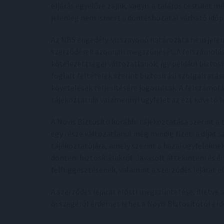
eljárás egyelőre zajlik, vagyis a taláros testület
jelenleg nem ismert a döntéshozatal várható időp
Az NBS engedély-visszavonó határozata nem jelent
szerződések azonnali megszűnését. A felszámolási 
kötelezettségei változatlanok, így például biztos
foglalt feltételek szerint biztosítási szolgáltatá
követelések teljesítésére jogosultak. A felszámolá
tájékoztatnia valamennyi ügyfelet az ezt követő l
A Novis Biztosító korábbi tájékoztatása szerint a
egy része változatlanul még mindig fizeti a díjat 
tájékoztatójára, amely szerint a hazai ügyfelekne
dönteni biztosításukról. Javasolt áttekinteni és é
felfüggesztésének, valamint a szerződés lejárat 
A szerződés lejárat előtti megszüntetése, illetve a
összegéről érdemes lehet a Novis Biztosítótól érd