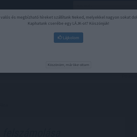
, valós és megbízható híreket szállítunk Neked, melyekkel nagyon sokat do
Kaphatunk cserébe egy LÁJK-ot? Köszönjük!
Lájkolom
Nyugdíj
Biztosítási befektetések
BU
Köszönöm, már like-oltam
olása
felszámolása