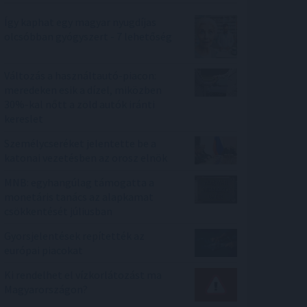
Így kaphat egy magyar nyugdíjas
olcsóbban gyógyszert - 7 lehetőség
Változás a használtautó-piacon:
meredeken esik a dízel, miközben
30%-kal nőtt a zöld autók iránti
kereslet
Személycseréket jelentette be a
katonai vezetésben az orosz elnök
MNB: egyhangúlag támogatta a
monetáris tanács az alapkamat
csökkentését júliusban
Gyorsjelentések repítették az
európai piacokat
Ki rendelhet el vízkorlátozást ma
Magyarországon?