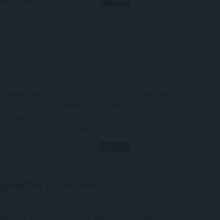
1:00
Megosztás:
TOVÁBB
úniusi teljesítménye
a várakozásoktót, már az előzetes GDP-adatok is
a nem volt erős - állapították meg az MTI-nek
zonytalanok alapvetően a külpiaci feltételek miatt,
ett az évekig húzódó recesszión.
:05
Megosztás:
TOVÁBB
egawattal
csökkentette
gyipari Szövetség (MAVESZ) tagvállalatai csaknem