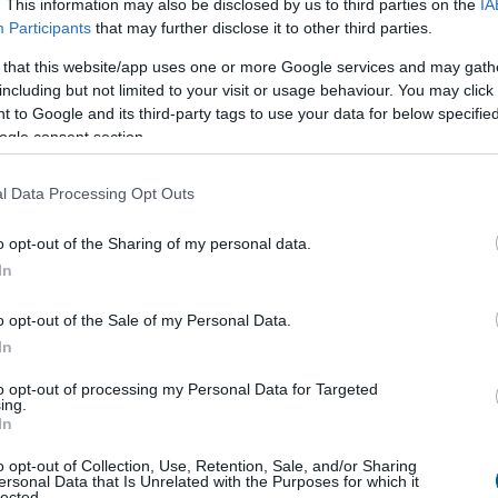
. This information may also be disclosed by us to third parties on the
IA
k eladó még
mindig durván túlárazza
Participants
that may further disclose it to other third parties.
 that this website/app uses one or more Google services and may gath
including but not limited to your visit or usage behaviour. You may click 
ére, hogy az idei év második negyedévében
 to Google and its third-party tags to use your data for below specifi
az ingatlanárak, az eladók egy része továbbra is a
ogle consent section.
i helyzetből indul ki a hirdetési árak
sánál. A Balla Ingatlan szakértői szerint ennek
l Data Processing Opt Outs
en még mindig gyakori az 5–10 százalékos, sőt
20 százalékos túlárazás is, ami jelentősen
o opt-out of the Sharing of my personal data.
eti, vagy adott esetben akár lehetetlenné is teszi
In
ést.
o opt-out of the Sale of my Personal Data.
4:00
Megosztás:
TOVÁBB
In
to opt-out of processing my Personal Data for Targeted
ing.
ímaváltozás
már a vállalatok működését
In
o opt-out of Collection, Use, Retention, Sale, and/or Sharing
ugusztus 1-jén módosította a villamosenergia-
ersonal Data that Is Unrelated with the Purposes for which it
lected.