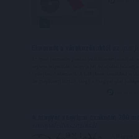
2026. 08. 07. 0
Elmaradt a várakozásoktól az
ipar j
Az ipari termelés júniusi mutatói elmaradtak 
sejteni engedték, hogy a fél év utolsó hónapj
nyilatkozó elemzők. A kilátások továbbra is bi
de majdnem biztos, hogy a magyar ipar túllép
2026. 08. 07. 00
A magyar vegyipar csaknem 200 m
energiafelhasználását
A Magyar Ve