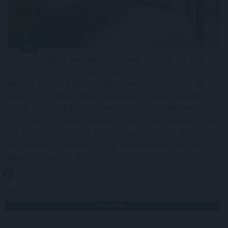
Átrendeződik a drágább ingatlanok földrajza: a 100
millió forint feletti ingatlanok iránti kereslet a főváros
helyett egyre inkább az agglomeráció felé fordul. A
Duna House első féléves tranzakciós adatai szerint
ebben az ársávban Budapest részesedése egy év alatt
57-ről 48 százalékra csökkent, míg Pest vármegyéé 24-
ről 33 százalékra nőtt. A háttérben egyszerű ok áll:
ugyanabból a pénzből az agglomerációban nagyobb
ingatlan vásárolható.
2026. 08. 06. 18:00
Megosztás:
TOVÁBB