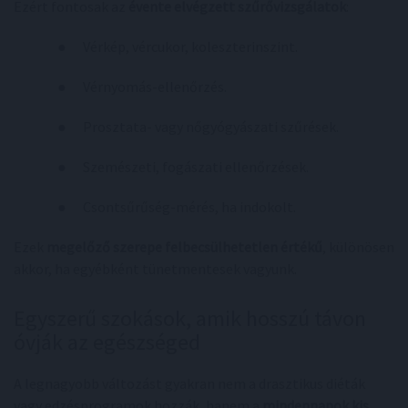
Ezért fontosak az
évente elvégzett szűrővizsgálatok
:
● Vérkép, vércukor, koleszterinszint.
● Vérnyomás-ellenőrzés.
● Prosztata- vagy nőgyógyászati szűrések.
● Szemészeti, fogászati ellenőrzések.
● Csontsűrűség-mérés, ha indokolt.
Ezek
megelőző szerepe felbecsülhetetlen értékű
, különösen
akkor, ha egyébként tünetmentesek vagyunk.
Egyszerű szokások, amik hosszú távon
óvják az egészséged
A legnagyobb változást gyakran nem a drasztikus diéták
vagy edzésprogramok hozzák, hanem a
mindennapok kis