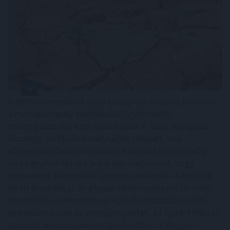
A 2026-os rendkívüli nyári aszály már messze túlmutat
a mezőgazdaság problémáin. Egyre inkább
makrogazdasági kockázattá válik. A Duna budapesti
vízszintje történelmi mélységbe süllyedt, ami
ellehetetlenítette a hajózást, a hűtővíz hiánya pedig
arra kényszerítette a paksi atomerőművet, hogy
termelését a minimális szintre csökkentse. A közútra
terelt áruszállítás és a hazai villamosenergia-termelés
visszaesése a rekordközeli nyári fogyasztás mellett
jelentősen növeli az energiaimportot. Ez újabb inflációs
nyomást okozhat, ami megnehezítheti a Magyar