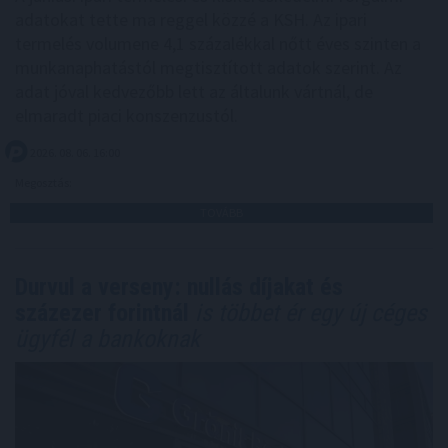
adatokat tette ma reggel közzé a KSH. Az ipari
termelés volumene 4,1 százalékkal nőtt éves szinten a
munkanaphatástól megtisztított adatok szerint. Az
adat jóval kedvezőbb lett az általunk vártnál, de
elmaradt piaci konszenzustól.
2026. 08. 06. 16:00
Megosztás:
TOVÁBB
Durvul a verseny: nullás díjakat és
százezer forintnál
is többet ér egy új céges
ügyfél a bankoknak