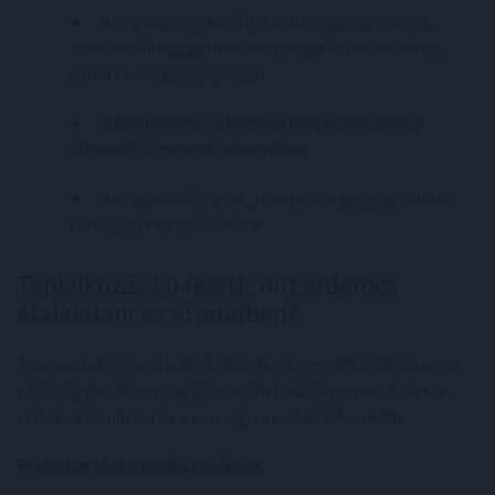
● A napi szintű, kímélő testmozgás (pl. úszás,
nordic walking, gerinctorna) segít fenntartani az
ízületek mozgékonyságát.
● A
D-vitamin
és a
kalcium
megfelelő szintje
alapvető a csontok védelméhez.
● A kiegyensúlyozott, fehérjében gazdag étrend
támogatja az izomerőt is.
Táplálkozás 50 felett: mit érdemes
átalakítani az étrendben?
A szervezet igényei is átalakulnak – kevesebb kalóriára van
szükség, de a tápanyagigény nőhet. Az immunrendszer, a
szív- és érrendszer és az anyagcsere is érzékenyebb.
Praktikus táplálkozási tanácsok: