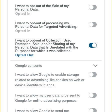
consent section.
I want to opt-out of the Sale of my
Personal Data.
Opted In
I want to opt-out of processing my
Personal Data for Targeted Advertising.
A Magyar Vegyipari Szövetség (MAVESZ) tagvállalatai
Opted In
csaknem 200 megawattal (MW) csökkentették
I want to opt-out of Collection, Use,
villamosenergia-felhasználásukat és jelentősen
Retention, Sale, and/or Sharing of my
Personal Data that Is Unrelated with the
visszafogták vízfelhasználásukat is a tagoktól
Purposes for which it was collected.
beérkezett információk alapján, ez a felhasználás-
Opted Out
csökkentés az országosan elért eredmények mintegy
25 százalékát teszi ki - közölte a szervezet csütörtökön
Google consents
az MTI-vel.
I want to allow Google to enable storage
related to advertising like cookies on web or
2026. 08. 06. 23:00
device identifiers in apps.
Megosztás:
I want to allow my user data to be sent to
TOVÁBB
Google for online advertising purposes.
I want to allow Google to send me