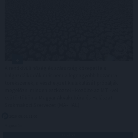
A rendkívüli hőség és szárazság közepette a
halgazdálkodók már nem a legnagyobb hozamra
törekszenek, a vészhelyzet kialakulását próbálják
megelőzni minden eszközzel - közölte az MTI-vel
csütörtökön a Magyar Akvakultúra és Halászati
Szakmaközi Szervezet (MA-HAL).
2026. 08. 06. 21:00
Megosztás:
TOVÁBB