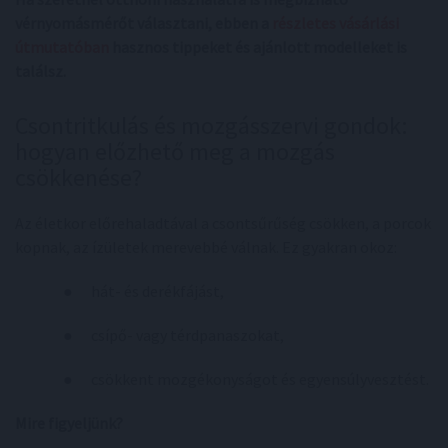
vérnyomásmérőt választani, ebben a
részletes vásárlási
útmutatóban
hasznos tippeket és ajánlott modelleket is
találsz.
Csontritkulás és mozgásszervi gondok:
hogyan előzhető meg a mozgás
csökkenése?
Az életkor előrehaladtával a csontsűrűség csökken, a porcok
kopnak, az ízületek merevebbé válnak. Ez gyakran okoz:
● hát- és derékfájást,
● csípő- vagy térdpanaszokat,
● csökkent mozgékonyságot és egyensúlyvesztést.
Mire figyeljünk?