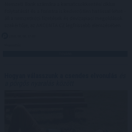
Nemzeti Bank számára a kamatcsökkentési ciklus
folytatását és a forintra is kedvezőtlen hatással lehet -
áll a nemzetközi fizetések és devizapiaci megoldások
szakértője, az AKCENTA CZ legfrissebb elemzésében.
2026. 08. 06. 17:00
Megosztás:
TOVÁBB
Hogyan válasszunk a csendes elvonulás
és
a pörgős nyaralás között