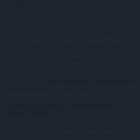
Mi segíthet?
● Rendszeres lefekvési idő.
● Koffein, alkohol kerülése az esti órákban.
● Nyugodt, sötét hálószoba, megfelelő matrac.
● Stresszkezelő technikák (pl. légzésgyakorlat,
meditáció).
Az alvásminőség
közvetlen hatással van a vérnyomásra és az
immunrendszerre is
, ezért nem érdemes félvállról venni.
Mentális egészség és stresszkezelés
idősebb korban
Az élet változásai – nyugdíjazás, gyerekek kirepülése,
egészségügyi kihívások – mentálisan is megterhelők