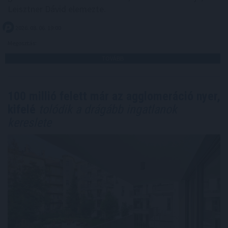
Leisztner Dávid elemezte.
2026. 08. 06. 19:00
Megosztás:
TOVÁBB
100 millió felett már az agglomeráció nyer,
kifelé
tolódik a drágább ingatlanok
kereslete