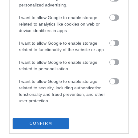
personalized advertising.
Így változtatja meg a fizetésemelési
tárgyalásokat a bértranszparencia
I want to allow Google to enable storage
related to analytics like cookies on web or
device identifiers in apps.
I want to allow Google to enable storage
related to functionality of the website or app.
I want to allow Google to enable storage
related to personalization.
I want to allow Google to enable storage
related to security, including authentication
functionality and fraud prevention, and other
user protection.
Magyarországon is új korszakot hoz az Európai Unió
CONFIRM
bértranszparencia-szabályozása, amely minden
eddiginél átláthatóbbá teszi a vállalati javadalmazást: a