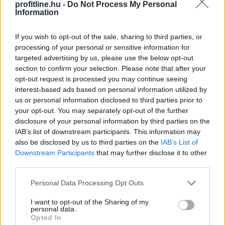
külpiaci feltételek miatt, de majdnem biztos, hogy a
profitline.hu -
Do Not Process My Personal
Information
magyar ipar túllépett az évekig húzódó recesszión.
2026. 08. 07. 00:05
If you wish to opt-out of the sale, sharing to third parties, or
processing of your personal or sensitive information for
Megosztás:
targeted advertising by us, please use the below opt-out
TOVÁBB
section to confirm your selection. Please note that after your
opt-out request is processed you may continue seeing
interest-based ads based on personal information utilized by
A magyar vegyipar csaknem 200
us or personal information disclosed to third parties prior to
your opt-out. You may separately opt-out of the further
megawattal
csökkentette
disclosure of your personal information by third parties on the
energiafelhasználását
IAB’s list of downstream participants. This information may
also be disclosed by us to third parties on the
IAB’s List of
Downstream Participants
that may further disclose it to other
third parties.
Please note that this website/app uses one or more Google
Personal Data Processing Opt Outs
services and may gather and store information including but
not limited to your visit or usage behaviour. You may click to
I want to opt-out of the Sharing of my
personal data.
grant or deny consent to Google and its third-party tags to
Opted In
use your data for below specified purposes in below Google