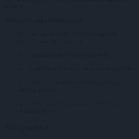
döntései
.
Néhány apró, mégis hatékony szokás:
● Napi legalább 6000–7000 lépés megtétele
(okosóra is segíthet követni).
● Rendszeres otthoni vérnyomásmérés.
● Időnkénti digitális detox – kevesebb képernyőidő.
● Gyakori friss levegőn tartózkodás, akár egy
kertben, parkban.
● Pozitív napirend kialakítása: reggeli rutin, esti
lecsendesedés.
Záró gondolat