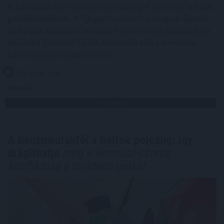
is kiszámítható termelési lehetőséget jelenthet a hazai
gazdálkodóknak. A Syngenta szerint a magyar ágazat
jövőjének kulcsa az öntözés fejlesztése, a szélsőséges
időjárást jól viselő fajták használata és a termelési
hatékonyság növelése lehet.
2026. 08. 06. 20:00
Megosztás:
TOVÁBB
A benzinkutaktól a boltok polcaiig: így
drágíthatja
meg a Hormuzi-szoros
konfliktusa a mindennapokat