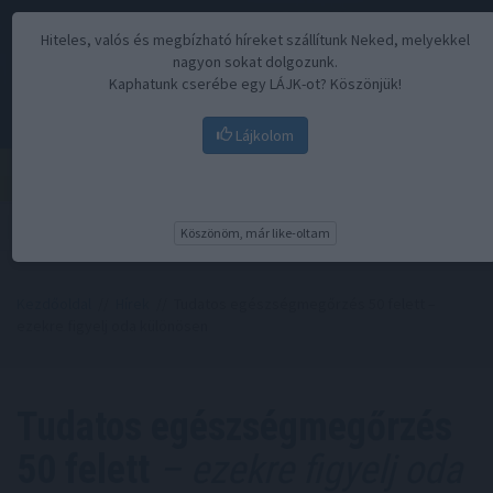
Hiteles, valós és megbízható híreket szállítunk Neked, melyekkel
nagyon sokat dolgozunk.
Kaphatunk cserébe egy LÁJK-ot? Köszönjük!
Lájkolom
Menü
Köszönöm, már like-oltam
Kezdőoldal
//
Hírek
// Tudatos egészségmegőrzés 50 felett –
ezekre figyelj oda különösen
Tudatos egészségmegőrzés
50 felett
– ezekre figyelj oda