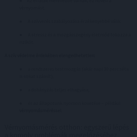
● Az érfalak merevebbé válnak, ez növeli a
vérnyomást.
● A szívverés szabályozása érzékenyebbé válik.
● A stressz és a mozgásszegény életmód fokozza a
rizikót.
A szív védelme érdekében elengedhetetlen:
● a rendszeres testmozgás (akár napi 30 perc séta
is sokat számít),
● a dohányzás teljes elhagyása,
● és az állapotunk nyomon követése – például
vérnyomásméréssel
.
Vérnyomásmérés otthon: egyszerű lépés
a komoly problémák megelőzéséhez