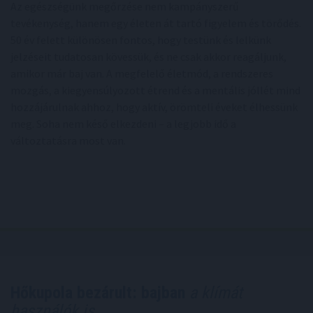
Az egészségünk megőrzése nem kampányszerű
tevékenység, hanem egy életen át tartó figyelem és törődés.
50 év felett különösen fontos, hogy testünk és lelkünk
jelzéseit tudatosan kövessük, és ne csak akkor reagáljunk,
amikor már baj van. A megfelelő életmód, a rendszeres
mozgás, a kiegyensúlyozott étrend és a mentális jóllét mind
hozzájárulnak ahhoz, hogy aktív, örömteli éveket élhessünk
meg. Soha nem késő elkezdeni – a legjobb idő a
változtatásra most van.
Hőkupola bezárult: bajban
a klímát
használók is