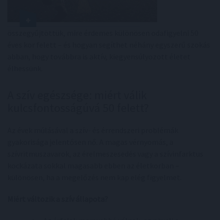
összegyűjtöttük, mire érdemes különösen odafigyelni 50
éves kor felett – és hogyan segíthet néhány egyszerű szokás
abban, hogy továbbra is aktív, kiegyensúlyozott életet
élhessünk.
A szív egészsége: miért válik
kulcsfontosságúvá 50 felett?
Az évek múlásával a szív- és érrendszeri problémák
gyakorisága jelentősen nő. A magas vérnyomás, a
szívritmuszavarok, az érelmeszesedés vagy a szívinfarktus
kockázata sokkal magasabb ebben az életkorban –
különösen, ha a megelőzés nem kap elég figyelmet.
Miért változik a szív állapota?