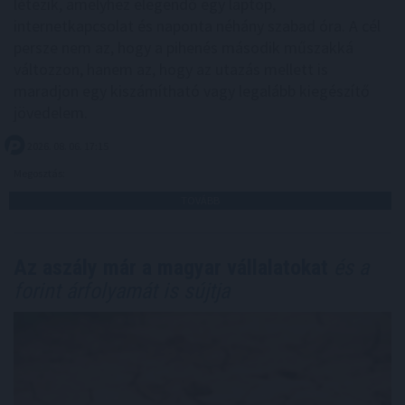
létezik, amelyhez elegendő egy laptop,
internetkapcsolat és naponta néhány szabad óra. A cél
persze nem az, hogy a pihenés második műszakká
változzon, hanem az, hogy az utazás mellett is
maradjon egy kiszámítható vagy legalább kiegészítő
jövedelem.
2026. 08. 06. 17:15
Megosztás:
TOVÁBB
Az aszály már a magyar vállalatokat
és a
forint árfolyamát is sújtja