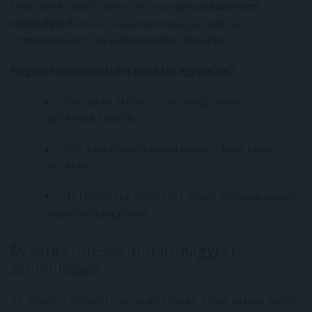
lehetnek. A tartós stressz és szorongás
kihat a testi
egészségre is
: fokozza a vérnyomást, gyengíti az
immunrendszert, és alvászavarokat okozhat.
Hogyan támogathatjuk a mentális egyensúlyt?
● Maradjunk aktívak szellemileg: olvasás,
rejtvények, tanulás.
● Ápoljuk a társas kapcsolatokat – barátokkal,
családdal.
● Ne féljünk segítséget kérni: pszichológus, coach,
csoportos programok.
Évente szűrések: mit ne hagyj ki
semmiképp?
Az időben felfedezett betegségek sokkal jobban kezelhetők.