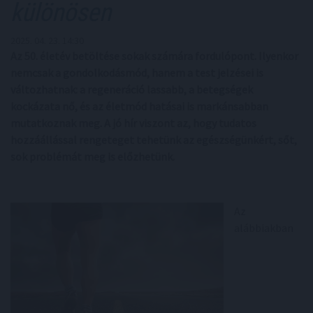
különösen
2025. 04. 23. 14:30
Az 50. életév betöltése sokak számára fordulópont. Ilyenkor
nemcsak a gondolkodásmód, hanem a test jelzései is
változhatnak: a regeneráció lassabb, a betegségek
kockázata nő, és az életmód hatásai is markánsabban
mutatkoznak meg. A jó hír viszont az, hogy tudatos
hozzáállással rengeteget tehetünk az egészségünkért, sőt,
sok problémát meg is előzhetünk.
Az
alábbiakban