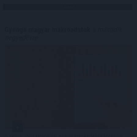
TOVÁBB
Gyenge magyar makroadatok
a második
negyedévre
A júniusi ipari termelési és kiskereskedelmi forgalmi