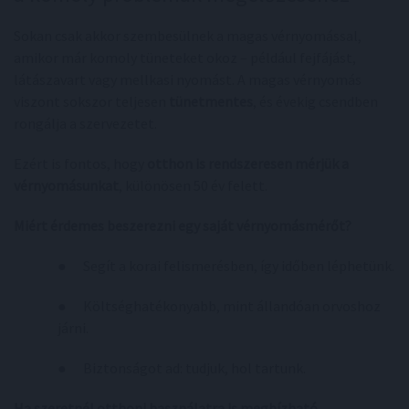
Sokan csak akkor szembesülnek a magas vérnyomással,
amikor már komoly tüneteket okoz – például fejfájást,
látászavart vagy mellkasi nyomást. A magas vérnyomás
viszont sokszor teljesen
tünetmentes
, és évekig csendben
rongálja a szervezetet.
Ezért is fontos, hogy
otthon is rendszeresen mérjük a
vérnyomásunkat
, különösen 50 év felett.
Miért érdemes beszerezni egy saját vérnyomásmérőt?
● Segít a korai felismerésben, így időben léphetünk.
● Költséghatékonyabb, mint állandóan orvoshoz
járni.
● Biztonságot ad: tudjuk, hol tartunk.
Ha szeretnél otthoni használatra is megbízható