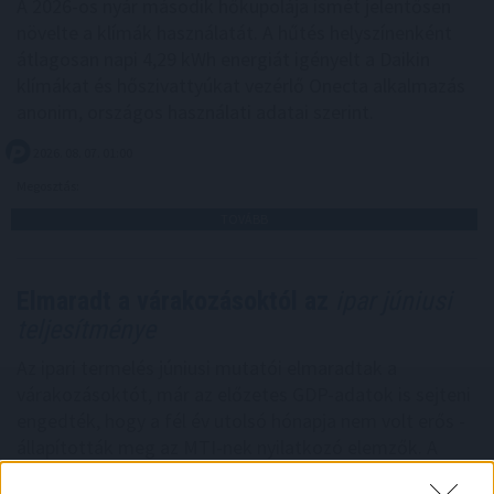
A 2026-os nyár második hőkupolája ismét jelentősen
növelte a klímák használatát. A hűtés helyszínenként
átlagosan napi 4,29 kWh energiát igényelt a Daikin
klímákat és hőszivattyúkat vezérlő Onecta alkalmazás
anonim, országos használati adatai szerint.
2026. 08. 07. 01:00
Megosztás:
TOVÁBB
Elmaradt a várakozásoktól az
ipar júniusi
teljesítménye
Az ipari termelés júniusi mutatói elmaradtak a
várakozásoktót, már az előzetes GDP-adatok is sejteni
engedték, hogy a fél év utolsó hónapja nem volt erős -
állapították meg az MTI-nek nyilatkozó elemzők. A
kilátások továbbra is bizonytalanok alapvetően a