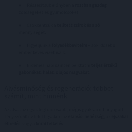
● Részesítsük előnyben a
rostban gazdag
zöldségeket és gyümölcsöket.
● Csökkentsük a
telített zsírok és a só
mennyiségét.
● Figyeljünk a
folyadékbevitelre
– sok idősebb
ember kevés vizet iszik.
● Érdemes napi szinten beiktatni
teljes értékű
gabonákat
,
halat
,
olajos magvakat
.
Alvásminőség és regeneráció: többet
számít, mint hinnénk
Az alvás az egyik legfontosabb, mégis gyakran elhanyagolt
tényező. 50 év felett gyakori az
elalvási nehézség
, az
éjszakai
ébredés
, vagy a
korai felkelés
.