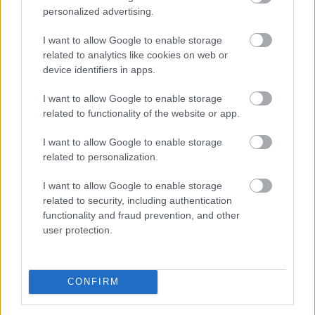
personalized advertising.
I want to allow Google to enable storage
related to analytics like cookies on web or
device identifiers in apps.
I want to allow Google to enable storage
related to functionality of the website or app.
Az elmúlt napok energiaellátással kapcsolatos
eseményei ismét ráirányították a figyelmet arra,
I want to allow Google to enable storage
mennyire fontos az energiahatékonyság. A legolcsóbb
related to personalization.
energia továbbra is az, amelyet nem kell felhasználni.
Egy korszerűsítés azonban több millió forintos
I want to allow Google to enable storage
related to security, including authentication
beruházás is lehet, amelyet a legtöbb háztartás nem
functionality and fraud prevention, and other
tud önerőből finanszírozni.
user protection.
2026. 08. 07. 05:00
Megosztás:
CONFIRM
TOVÁBB