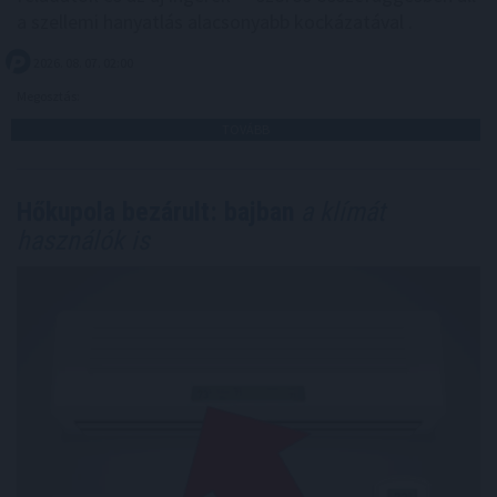
a szellemi hanyatlás alacsonyabb kockázatával .
2026. 08. 07. 02:00
Megosztás:
TOVÁBB
Hőkupola bezárult: bajban
a klímát
használók is