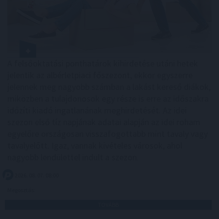
A felsőoktatási ponthatárok kihirdetése utáni hetek
jelentik az albérletpiaci főszezont, ekkor egyszerre
jelennek meg nagyobb számban a lakást kereső diákok,
miközben a tulajdonosok egy része is erre az időszakra
időzíti kiadó ingatlanának meghirdetését. Az idei
szezon első tíz napjának adatai alapján az idei roham
egyelőre országosan visszafogottabb mint tavaly vagy
tavalyelőtt. Igaz, vannak kivételes városok, ahol
nagyobb lendülettel indult a szezon.
2026. 08. 07. 08:00
Megosztás:
TOVÁBB