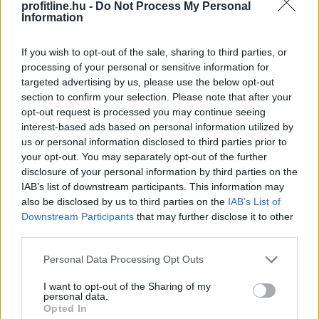
profitline.hu -
Do Not Process My Personal
Information
If you wish to opt-out of the sale, sharing to third parties, or
processing of your personal or sensitive information for
targeted advertising by us, please use the below opt-out
section to confirm your selection. Please note that after your
opt-out request is processed you may continue seeing
interest-based ads based on personal information utilized by
us or personal information disclosed to third parties prior to
your opt-out. You may separately opt-out of the further
disclosure of your personal information by third parties on the
IAB’s list of downstream participants. This information may
A robotfűnyíró mikro-nyírása: A robot nem hetente
also be disclosed by us to third parties on the
IAB’s List of
egyszer nyírja le a pázsitot, hanem naponta vagy
Downstream Participants
that may further disclose it to other
third parties.
kétnaponta végighalad a gyep egészén. Nem
centimétereket vág, hanem csupán 1-2 millimétert
Please note that this website/app uses one or more Google
Personal Data Processing Opt Outs
csippent le a fűszálak végéből. Mivel a levágott
services and may gather and store information including but
darabkák mikroszkopikus méretűek, nem maradnak a
not limited to your visit or usage behaviour. You may click to
I want to opt-out of the Sharing of my
personal data.
fűszálak tetején. Azonnal lehullanak a fűszálak közé,
grant or deny consent to Google and its third-party tags to
Opted In
use your data for below specified purposes in below Google