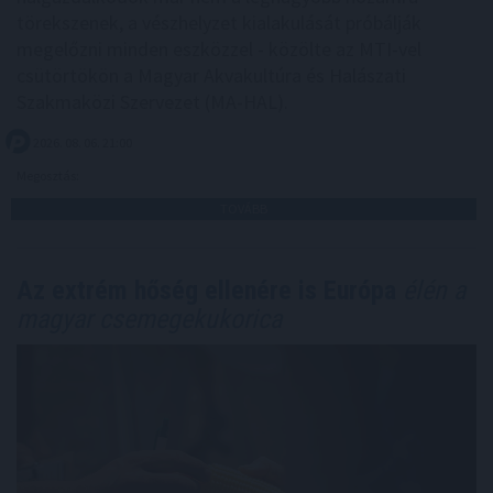
törekszenek, a vészhelyzet kialakulását próbálják
megelőzni minden eszközzel - közölte az MTI-vel
csütörtökön a Magyar Akvakultúra és Halászati
Szakmaközi Szervezet (MA-HAL).
2026. 08. 06. 21:00
Megosztás:
TOVÁBB
Az extrém hőség ellenére is Európa
élén a
magyar csemegekukorica