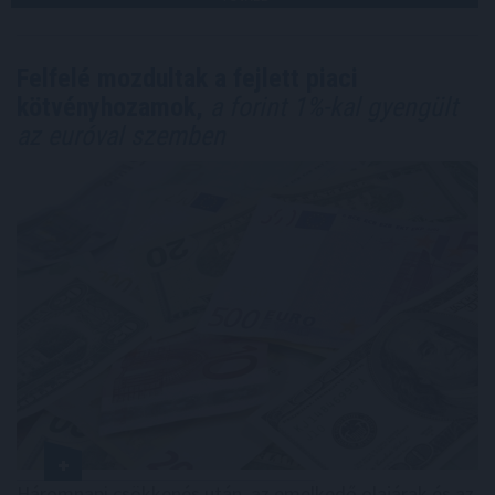
Felfelé mozdultak a fejlett piaci
kötvényhozamok,
a forint 1%-kal gyengült
az euróval szemben
Háromnapi csökkenés után, az emelkedő olajárak és az