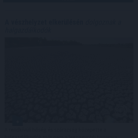
A vészhelyzet elkerülésén
dolgoznak a
halgazdálkodók
A rendkívüli hőség és szárazság közepette a
halgazdálkodók már nem a legnagyobb hozamra