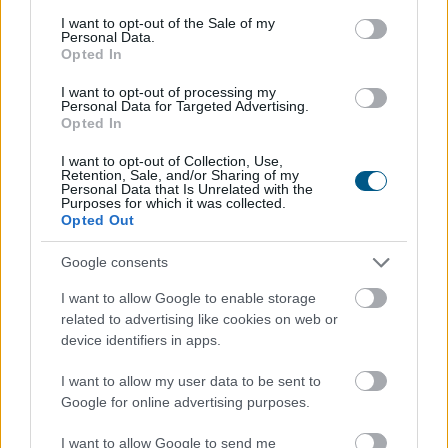
közvetlenül a talaj felszínére. Mivel szinte teljes
consent section.
egészében vízből és szerves anyagból állnak, napokon -
I want to opt-out of the Sale of my
Personal Data.
sőt, a meleg nyári napokon órákon - belül teljesen
Opted In
elbomlanak és nyomtalanul eltűnnek.
I want to opt-out of processing my
Personal Data for Targeted Advertising.
2026. 08. 07. 06:00
Opted In
Megosztás:
I want to opt-out of Collection, Use,
TOVÁBB
Retention, Sale, and/or Sharing of my
Personal Data that Is Unrelated with the
Purposes for which it was collected.
Opted Out
Energiaválság idején felértékelődnek a
Google consents
korszerű otthonok
– mutatjuk, miből
finanszírozható a felújítás
I want to allow Google to enable storage
related to advertising like cookies on web or
device identifiers in apps.
I want to allow my user data to be sent to
Google for online advertising purposes.
I want to allow Google to send me