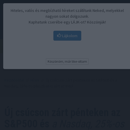
Hiteles, valós és megbízható híreket szállítunk Neked, melyekkel
nagyon sokat dolgozunk.
Kaphatunk cserébe egy LÁJK-ot? Köszönjük!
Lájkolom
Menü
Köszönöm, már like-oltam
Kezdőoldal
//
Hírek
// Új csúcson zárt pénteken az S&P500 és a
Nasdaq, 25%-os pluszban is járt az Intel
Új csúcson zárt pénteken az
S&P500 és
a Nasdaq, 25%-os