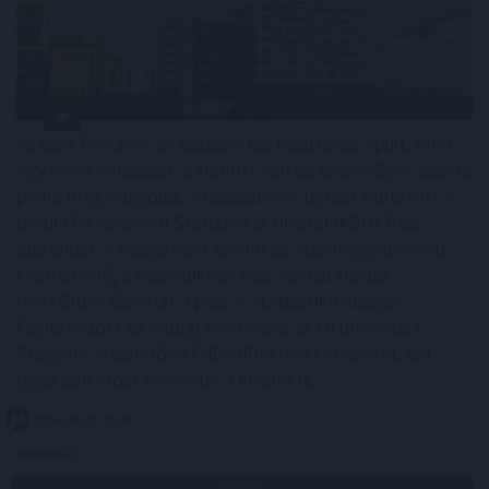
Az első félévben 22 százalékkal több lakás épült, mint
egy évvel korábban, a kiadott építési engedélyek száma
pedig még nagyobb, 29 százalékos ugrást mutatott –
derül ki a Központi Statisztikai Hivatal (KSH) friss
adataiból. A beszámoló szerint az első negyedév volt
kiemelkedő, a másodikban már sokkal kisebb
mértékben élénkült a piac. A statisztika alapján
folytatódott az eddigi tendencia: az Otthon Start
Program érezhetően fellendítette a keresletet, ezt
igyekszik most lekövetni a kínálat is.
2026. 08. 07. 12:00
Megosztás:
TOVÁBB