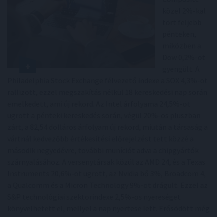
közel 2%-kal
tört feljebb
pénteken,
miközben a
Dow 0,2%-ot
gyengült. A
Philadelphia Stock Exchange félvezető indexe a SOX 4,3%-ot
rallizott, ezzel megszakítás nélkül 18 kereskedési nap során
emelkedett, ami új rekord. Az Intel árfolyama 24,5%-ot
ugrott a pénteki kereskedés során, végül 20%-os pluszban
zárt, a 82,54 dolláros árfolyam új rekord, miután a társaság a
vártnál kedvezőbb értékesítési előrejelzést tett közzé a
második negyedévre, további muníciót adva a chipgyártók
szárnyalásához. A versenytársak közül az AMD 24, és a Texas
Instruments 20,6%-ot ugrott, az Nvidia bő 3%, Broadcom 4,
a Qualcomm és a Micron Technology 9%-ot drágult. Ezzel az
S&P technológiai szektorindexe 2,5%-os nyereséget
könyvelhetett el, mellyel a nap nyertese lett. Erősödött még