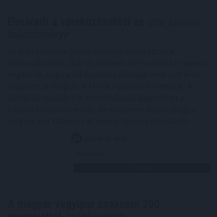
Elmaradt a várakozásoktól az
ipar júniusi
teljesítménye
Az ipari termelés júniusi mutatói elmaradtak a
várakozásoktót, már az előzetes GDP-adatok is sejteni
engedték, hogy a fél év utolsó hónapja nem volt erős -
állapították meg az MTI-nek nyilatkozó elemzők. A
kilátások továbbra is bizonytalanok alapvetően a
külpiaci feltételek miatt, de majdnem biztos, hogy a
magyar ipar túllépett az évekig húzódó recesszión.
2026. 08. 07. 00:05
Megosztás:
TOVÁBB
A magyar vegyipar csaknem 200
megawattal
csökkentette