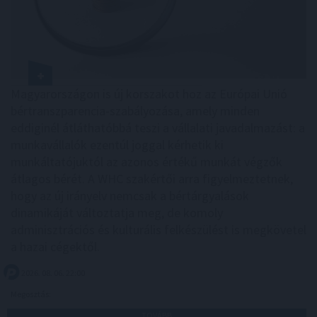
Magyarországon is új korszakot hoz az Európai Unió
bértranszparencia-szabályozása, amely minden
eddiginél átláthatóbbá teszi a vállalati javadalmazást: a
munkavállalók ezentúl joggal kérhetik ki
munkáltatójuktól az azonos értékű munkát végzők
átlagos bérét. A WHC szakértői arra figyelmeztetnek,
hogy az új irányelv nemcsak a bértárgyalások
dinamikáját változtatja meg, de komoly
adminisztrációs és kulturális felkészülést is megkövetel
a hazai cégektől.
2026. 08. 06. 22:00
Megosztás:
TOVÁBB