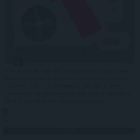
A 2026-os nyár második hőkupolája ismét jelentősen
növelte a klímák használatát. A hűtés helyszínenként
átlagosan napi 4,29 kWh energiát igényelt a Daikin
klímákat és hőszivattyúkat vezérlő Onecta alkalmazás
anonim, országos használati adatai szerint.
2026. 08. 07. 01:00
Megosztás:
TOVÁBB