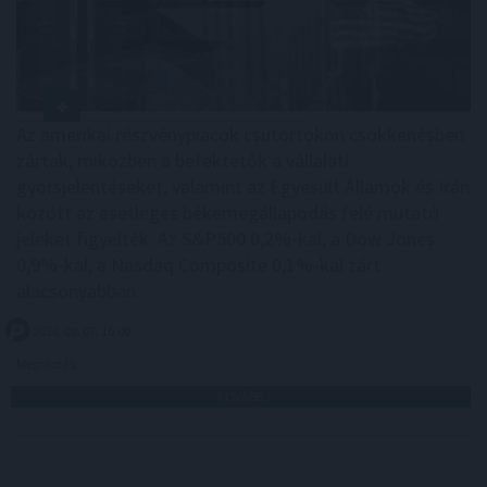
Az amerikai részvénypiacok csütörtökön csökkenésben
zártak, miközben a befektetők a vállalati
gyorsjelentéseket, valamint az Egyesült Államok és Irán
között az esetleges békemegállapodás felé mutató
jeleket figyelték. Az S&P500 0,2%-kal, a Dow Jones
0,9%-kal, a Nasdaq Composite 0,1%-kal zárt
alacsonyabban.
2026. 08. 07. 10:00
Megosztás:
TOVÁBB