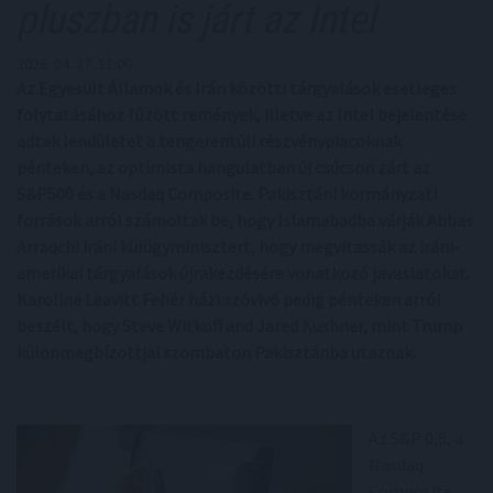
pluszban is járt az Intel
2026. 04. 27. 11:00
Az Egyesült Államok és Irán közötti tárgyalások esetleges
folytatásához fűzött remények, illetve az Intel bejelentése
adtak lendületet a tengerentúli részvénypiacoknak
pénteken, az optimista hangulatban új csúcson zárt az
S&P500 és a Nasdaq Composite. Pakisztáni kormányzati
források arról számoltak be, hogy Islamabadba várják Abbas
Arraqchi iráni külügyminisztert, hogy megvitassák az iráni-
amerikai tárgyalások újrakezdésére vonatkozó javaslatokat.
Karoline Leavitt Fehér házi szóvivő pedig pénteken arról
beszélt, hogy Steve Witkoff and Jared Kushner, mint Trump
különmegbízottjai szombaton Pakisztánba utaznak.
Az S&P 0,8, a
Nasdaq
Composite