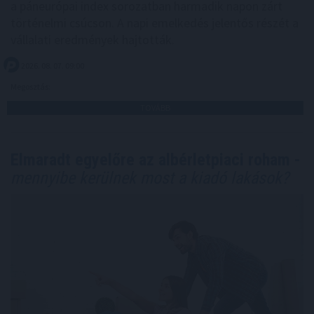
a páneurópai index sorozatban harmadik napon zárt
történelmi csúcson. A napi emelkedés jelentős részét a
vállalati eredmények hajtották.
2026. 08. 07. 09:00
Megosztás:
TOVÁBB
Elmaradt egyelőre az albérletpiaci roham -
mennyibe kerülnek most a kiadó lakások?