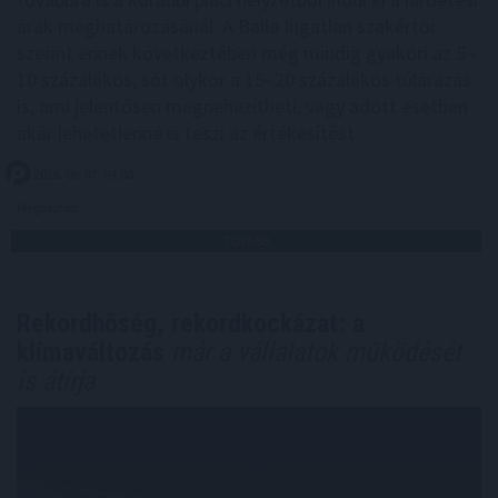
árak meghatározásánál. A Balla Ingatlan szakértői
szerint ennek következtében még mindig gyakori az 5–
10 százalékos, sőt olykor a 15–20 százalékos túlárazás
is, ami jelentősen megnehezítheti, vagy adott esetben
akár lehetetlenné is teszi az értékesítést.
2026. 08. 07. 04:00
Megosztás:
TOVÁBB
Rekordhőség, rekordkockázat: a
klímaváltozás
már a vállalatok működését
is átírja