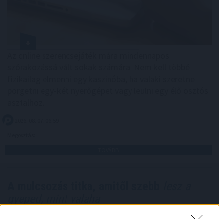
Az online szerencsejáték mára mindennapos
szórakozássá vált sokak számára. Nem kell többé
fizikailag elmenni egy kaszinóba, ha valaki szeretne
pörgetni egy-két nyerőgépet vagy leülni egy élő osztós
asztalhoz.
2026. 08. 07. 06:59
Megosztás:
TOVÁBB
A mulcsozás titka, amitől szebb
lesz a
gyeped, mint valaha