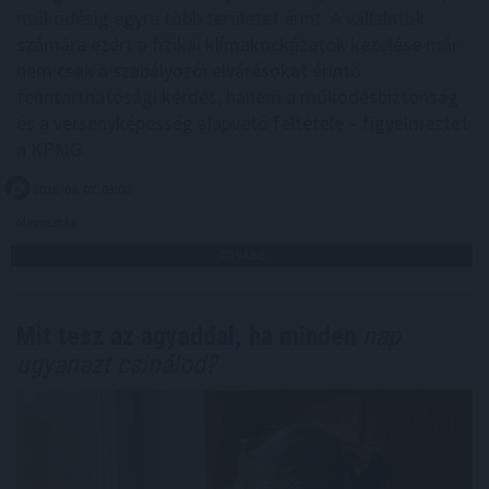
működésig egyre több területet érint. A vállalatok
számára ezért a fizikai klímakockázatok kezelése már
nem csak a szabályozói elvárásokat érintő
fenntarthatósági kérdés, hanem a működésbiztonság
és a versenyképesség alapvető feltétele – figyelmeztet
a KPMG.
2026. 08. 07. 03:00
Megosztás:
TOVÁBB
Mit tesz az agyaddal, ha minden
nap
ugyanazt csinálod?