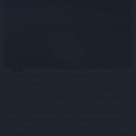
A kormány augusztus 1-jén módosította a
villamosenergia-ellátási válsághelyzet kezelésének
szabályait, ami jól mutatja, hogy az energiaellátást
érintő kockázatok kezelése egyre nagyobb figyelmet
kap szabályozói oldalról is. A rekordalacsony dunai
vízállás, a hőhullámok és az aszály egyértelművé teszik,
hogy a klímaváltozás már nem jövőbeli forgatókönyv:
kézzelfogható üzleti kockázat, amely a hazai
energiaellátástól a szabályozási környezeten át a napi