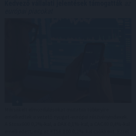
Kedvező vállalati jelentések támogatták
az
európai piacokat
Mérsékelt elmozdulásokat mutatva többnyire
emelkedtek a vezető nyugat-európai részvényindexek.
A Stoxx600 0,2%-kal, a DAX 0,1%-kal, a CAC40 0,4%-kal
emelkedett, míg az FTSE 100 0,2%-kal csökkent. Ezzel