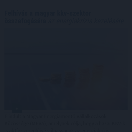
Felhívás a magyar kkv-szektor
összefogására
az energiakrízis kezelésére
Elindult a Magyar Energiamentő Vállalkozások
Közössége (MEVA), amelynek célja, hogy a hazai KKV-k
is aktív szereplőivé válhassanak az energiakrízis