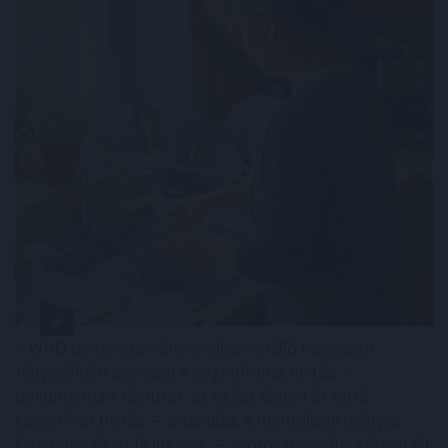
A WHO demencia-irányelveiben önálló kockázati
tényezőként szerepel a kognitív inaktivitás. A
dokumentum rámutat: az egész életen át tartó
kognitív aktivitás — a tanulás, a mentálisan igényes
feladatok és az új ingerek — szoros összefüggésben áll