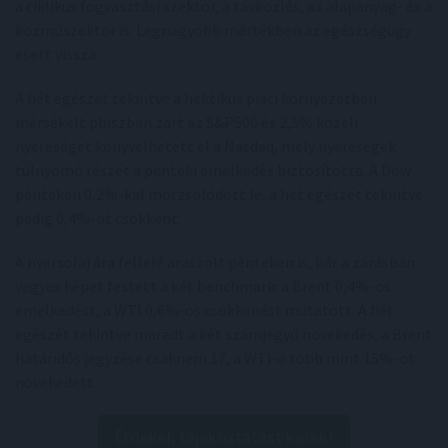
a ciklikus fogyasztási szektor, a távközlés, az alapanyag- és a
közműszektor is. Legnagyobb mértékben az egészségügy
esett vissza.
A hét egészét tekintve a hektikus piaci környezetben
mérsékelt pluszban zárt az S&P500 és 2,5% közeli
nyereséget könyvelhetett el a Nasdaq, mely nyereségek
túlnyomó részét a pénteki emelkedés biztosította. A Dow
pénteken 0,2%-kal morzsolódott le, a hét egészét tekintve
pedig 0,4%-ot csökkent.
A nyersolaj ára felfelé araszolt pénteken is, bár a zárásban
vegyes képet festett a két benchmark: a Brent 0,4%-os
emelkedést, a WTI 0,6%-os csökkenést mutatott. A hét
egészét tekintve maradt a két számjegyű növekedés, a Brent
határidős jegyzése csaknem 17, a WTI-é több mint 15%-ot
növekedett.
Érdekel, tájékoztatást kérek!