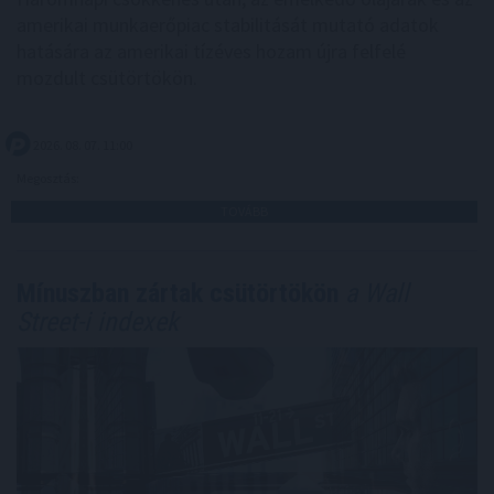
amerikai munkaerőpiac stabilitását mutató adatok
hatására az amerikai tízéves hozam újra felfelé
mozdult csütörtökön.
2026. 08. 07. 11:00
Megosztás:
TOVÁBB
Mínuszban zártak csütörtökön
a Wall
Street-i indexek