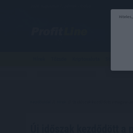
2026. augusztus 7., péntek - Ibolya
Hiteles
Hírek
Tőzsde
Kriptovaluta
Stabilcoin
Kezdőoldal
//
Hírek
// Új időszak kezdődött a magyar-a
Új időszak kezdődött a