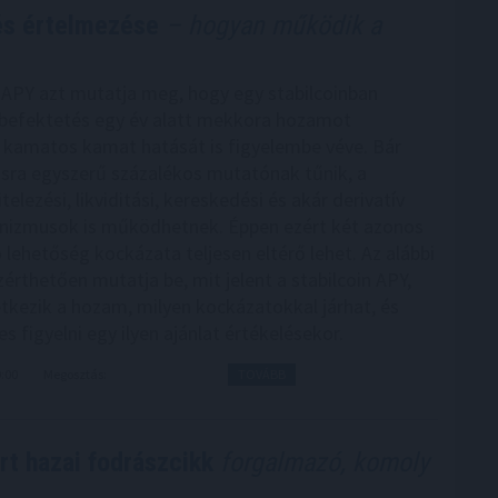
 és értelmezése
– hogyan működik a
n APY azt mutatja meg, hogy egy stabilcoinban
 befektetés egy év alatt mekkora hozamot
 kamatos kamat hatását is figyelembe véve. Bár
tásra egyszerű százalékos mutatónak tűnik, a
telezési, likviditási, kereskedési és akár derivatív
nizmusok is működhetnek. Éppen ezért két azonos
 lehetőség kockázata teljesen eltérő lehet. Az alábbi
érthetően mutatja be, mit jelent a stabilcoin APY,
tkezik a hozam, milyen kockázatokkal járhat, és
 figyelni egy ilyen ajánlat értékelésekor.
9:00
Megosztás:
TOVÁBB
rt hazai fodrászcikk
forgalmazó, komoly