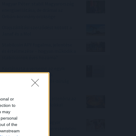
Magyar Péter: stabil Magyarország
energiaellátása, de drámai az
Orbán-kormány öröksége
Olajszállítási szerződést kötött a
Janaf és a Mol
Stabilcoin APY fogalma, jelentése
és értelmezése – hogyan működik a
stabilcoinok éves hozama?
Korlátozta a versenyt az egyik
ismert hazai fodrászcikk
forgalmazó, komoly GVH-bírság
lett a vége
Nemzetközi konyhákat ellenőriz az
sonal or
NKFH a kormányhivatalokkal
ection to
együtt
ou may
 personal
Tovább erősítenék a magyar
out of the
termékek jelenlétét a kereskedelmi
 downstream
láncok