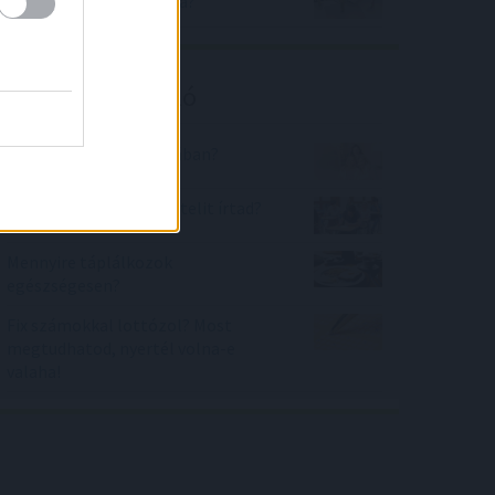
az újépítésű lakások ára?
Kalkulátor ajánló
Hányan vannak a szobában?
Hányadik legjobb felvételit írtad?
Mennyire táplálkozok
egészségesen?
Fix számokkal lottózol? Most
megtudhatod, nyertél volna-e
valaha!