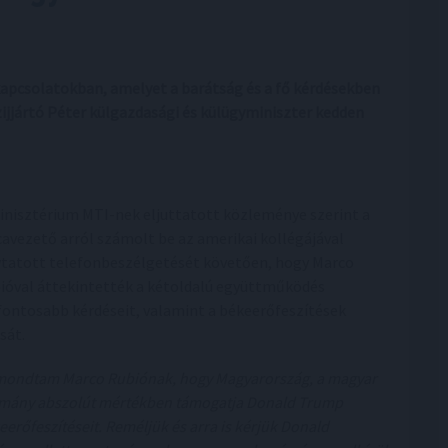
kapcsolatokban, amelyet a barátság és a fő kérdésekben
ijjártó Péter külgazdasági és külügyminiszter kedden
inisztérium MTI-nek eljuttatott közleménye szerint a
cavezető arról számolt be az amerikai kollégájával
ytatott telefonbeszélgetését követően, hogy Marco
ióval áttekintették a kétoldalú együttműködés
fontosabb kérdéseit, valamint a békeerőfeszítések
sát.
mondtam Marco Rubiónak, hogy Magyarország, a magyar
mány abszolút mértékben támogatja Donald Trump
eerőfeszítéseit. Reméljük és arra is kérjük Donald