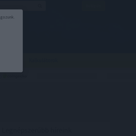
Belépés
lgozunk.
BOR
BIRS
Kalkulátorok
Legnépszerűbb híreink