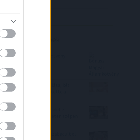
4IG elemzés
Richter elemzés
Befektetési tippek
Bónusz Magyar Államkötvény
Megállt a hitelek drágulása, két
nagybank már csökkentette a
kamatait
Jól jártak a magyar tőzsdébe
fektetők, már az első héten szépen
kaszáltak
Tényleg a CSOK miatt szabadult el