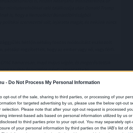
yüttműködésünkről is, hiszen Netanjahu miniszterelnök úr
or miniszterelnökkel való találkozója után Donald Trump
nak is, hogy a Nemzetközi Büntetőbíróságból
 politikai szervezetté vált, lejáratta magát, és nekünk nincs
 Országgyűlés hétfőn néhány fontos módosítást eszközölt
például rögzítették, hogy az ember vagy nő, vagy férfi.
 a CPAC hamarosan, majd május végén, és megerősítettük
tok további fejlesztése iránt
" - jelentette ki.
.hu -
Do Not Process My Personal Information
 ez a mostani egy teljesen új időszak
kban, azt a barátság és nem az
to opt-out of the sale, sharing to third parties, or processing of your per
dés határozza meg
"
formation for targeted advertising by us, please use the below opt-out s
r selection. Please note that after your opt-out request is processed y
eing interest-based ads based on personal information utilized by us or
disclosed to third parties prior to your opt-out. You may separately opt-
és mindazt az egyetértést, amelyről az elmúlt időszakban
losure of your personal information by third parties on the IAB’s list of