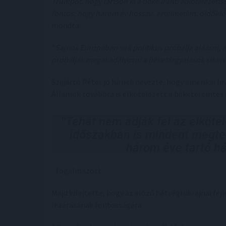
Trumpot, hogy tartson ki a béke iránti elkötelezet
fontos, hogy három év hosszú, értelmetlen, öldökl
mondta.
"
Sajnos Európában sok politikus próbálja aláásni, 
próbálják megakadályozni a béketárgyalások sikeré
Szijjártó Péter jó hírnek nevezte, hogy amerikai hi
Államok továbbra is elkötelezett a béketeremtés i
"
Tehát nem adják fel az elköte
időszakban is mindent megte
három éve tartó há
- fogalmazott.
Majd kifejtette, hogy az előző hétvégi ukrajnai fej
lezárásának fontosságára.