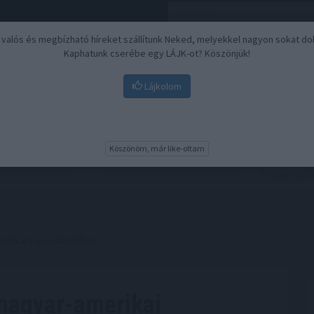
, valós és megbízható híreket szállítunk Neked, melyekkel nagyon sokat do
Kaphatunk cserébe egy LÁJK-ot? Köszönjük!
Lájkolom
Nyugdíj
Biztosítási befektetések
BU
Köszönöm, már like-oltam
merikai kapcsolatokban
 magyar-amerikai