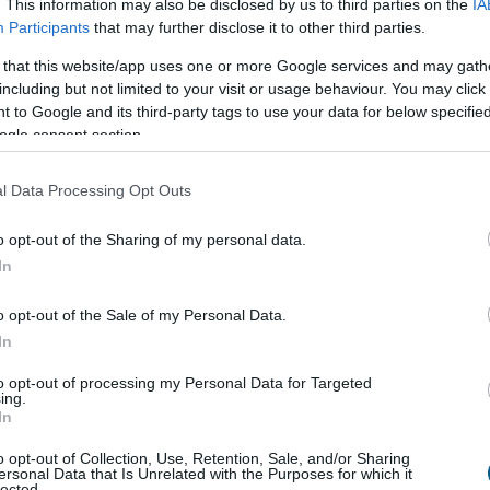
. This information may also be disclosed by us to third parties on the
IA
 biztosították az amerikai adminisztrációt
" - fűzte hozzá.
Participants
that may further disclose it to other third parties.
tette, hogy teljesen új időszak van a magyar-amerikai
 that this website/app uses one or more Google services and may gath
a fő kérdéseinkben való abszolút egyetértés határozza
including but not limited to your visit or usage behaviour. You may click 
 to Google and its third-party tags to use your data for below specifi
ogle consent section.
l Data Processing Opt Outs
o opt-out of the Sharing of my personal data.
In
o opt-out of the Sale of my Personal Data.
áció
In
gel a júliusi fogyasztói inflációs adatot tette
to opt-out of processing my Personal Data for Targeted
ing.
k szerint a fogyasztói árak havi szinten 0,1
In
 csökkentek. Az éves szintű infláció így tovább
o opt-out of Collection, Use, Retention, Sale, and/or Sharing
 százalékra a júniusi 1,7 százalékról. A további
ersonal Data that Is Unrelated with the Purposes for which it
kkenés borítékolható volt, ennek mértéke azonban
lected.