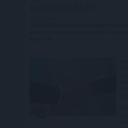
kapcsolatokban
2025. 04. 15. 19:00
Teljesen új időszak kezdődött a magyar-amerikai 
való abszolút egyetértés határoz meg - közölte Sz
Budapesten.
A m
tár
fol
Rub
leg
állá
"
El
kor
bék