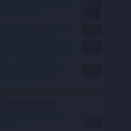
Mit tesz az agyaddal, ha minden nap
ugyanazt csinálod?
Még Paks kiesését is áthidalhatná a
megfelelő energiatárolás
Durvul a verseny: nullás díjakat és
százezer forintnál is többet ér egy
új céges ügyfél a bankoknak
A Tisza-frakció kezdeményezte,
hogy jövő kedden legyen az
államfőválasztás
Legfrissebb híreink
Évtizedes mélyponton a magyar
infláció