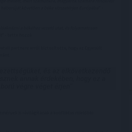
tsége mellett, mert számunkra, magyarok számára rendkívül
ő háborúját követően a béke visszatérjen Európába
" -
aláaknázni a békéhez vezető utat, és folyamatosan
t
" - tette hozzá.
vatali partnere arról biztosította, hogy az Egyesült
ránt.
lezettségüket, és az elkövetkezendő
sznek annak érdekében, hogy ez a
ború végre véget érjen
"
lemények is rávilágítanak a konfliktus mielőbbi