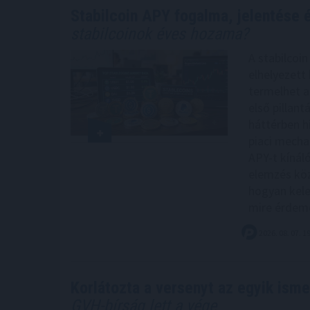
Stabilcoin APY fogalma, jelentése
stabilcoinok éves hozama?
A stabilcoi
elhelyezett
termelhet a
első pillan
háttérben hi
piaci mecha
APY-t kínáló
elemzés köz
hogyan kele
mire érdemes
2026. 08. 07. 1
Korlátozta a versenyt az egyik isme
GVH-bírság lett a vége