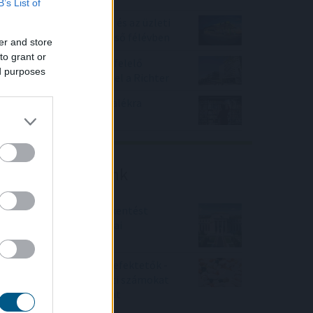
B’s List of
Növelte az árbevételét és az üzleti
eredményét a Mol az első félévben
er and store
to grant or
A várakozásoknak megfelelő
ed purposes
bevételnövekedést ért el a Richter
KSH: júliusban 1,2 százalékra
csökkent az infláció
Friss elemzéseink
Fokozatos kamatcsökkentést
támogatnak az amerikai
jegybankárok
Örülhetnek a Richter befektetők -
piaci konszenzus feletti számokat
közölt a tőzsdei vállalat