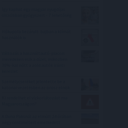
Így kaphat egy magyar nyugdíjas
olcsóbban gyógyszert - 7 lehetőség
Hőkupola bezárult: bajban a klímát
használók is
Változás a használtautó-piacon:
meredeken esik a dízel, miközben
30%-kal nőtt a zöld autók iránti
kereslet
Személycseréket jelentette be a
katonai vezetésben az orosz elnök
Ki rendelhet el vízkorlátozást ma
Magyarországon?
A Duna Paksnál az elmúlt 24 órában
négy centimétert emelkedett