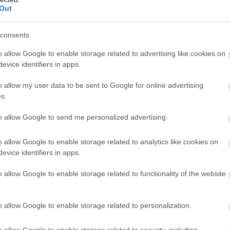
Out
a vártat. Az 1,2 százalékos tényadat így mind az 1,6
piaci konszenzusnál, mind a mi – ennél alacsonyabb –
kos várakozásunknál kisebb lett. A maginflációnál
consents
t ilyen mértékű a lassulás, ez a mutató 1,9
o allow Google to enable storage related to advertising like cookies on
llt júliusban a júniusi 2 százalék után.
evice identifiers in apps.
ben a mostani alacsony adat várhatóan megágyaz a
ybanki kamatcsökkentéseknek az augusztusi, és
o allow my user data to be sent to Google for online advertising
s.
ínűséggel a szeptemberi kamatdöntő üléseken.
to allow Google to send me personalized advertising.
2:00
Megosztás:
TOVÁBB
o allow Google to enable storage related to analytics like cookies on
evice identifiers in apps.
energiaellátása,
de drámai az Orbán-
o allow Google to enable storage related to functionality of the website
 energiaellátása stabil, az ivóvízellátás biztosított,
dják a rendkívüli intézkedések egy részét, ugyanakkor
o allow Google to enable storage related to personalization.
an figyelemmel kísérik a paksi atomerőmű
ahol a mostani vízállásjelzések alapján "halvány
o allow Google to enable storage related to security, including