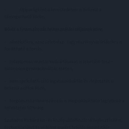
- Új iparágként a kereskedelem is bekerül a
támogatható körbe,
Bővül a finanszírozás felhasználási céljainak köre:
- akvizíciókra, azaz üzletrész- vagy részvényvásárlásokra is
fordítható a forrás,
- tulajdonosi/vezetői kivásárlásokat is lehetővé tesz –
különösen generációváltás esetén,
- nem spekulatív célú ingatlanvásárlás és -fejlesztés is
bekerül a célok közé,
- forgóeszköz-finanszírozás is megvalósítható legfeljebb a
befektetés 50%-áig.
Szabados Richárd kis- és középvállalkozások fejlesztéséért,
technológiáért és védelmi iparért felelős államtitkár