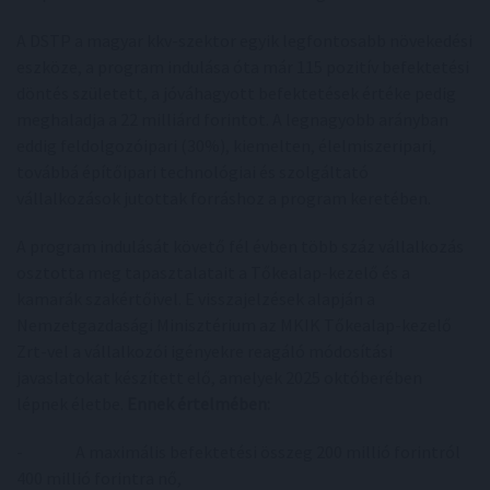
A DSTP a magyar kkv-szektor egyik legfontosabb növekedési
eszköze, a program indulása óta már 115 pozitív befektetési
döntés született, a jóváhagyott befektetések értéke pedig
meghaladja a 22 milliárd forintot. A legnagyobb arányban
eddig feldolgozóipari (30%), kiemelten, élelmiszeripari,
továbbá építőipari technológiai és szolgáltató
vállalkozások jutottak forráshoz a program keretében.
A program indulását követő fél évben több száz vállalkozás
osztotta meg tapasztalatait a Tőkealap-kezelő és a
kamarák szakértőivel. E visszajelzések alapján a
Nemzetgazdasági Minisztérium az MKIK Tőkealap-kezelő
Zrt-vel a vállalkozói igényekre reagáló módosítási
javaslatokat készített elő, amelyek 2025 októberében
lépnek életbe.
Ennek értelmében:
- A maximális befektetési összeg 200 millió forintról
400 millió forintra nő,