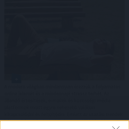
A modern világban mindannyian érezzük a folyamatos
online jelenlét és a mindennapi stressz terhét. Az
állandó értesítések, e-mailek és közösségi média
platformok miatt egyre nehezebb valóban
kikapcsolódni és feltöltődni. Emiatt az utazási trendek
két markáns irányba indultak el az utóbbi években a
tudatos utazók körében. Sokan a teljes elcsendesedést