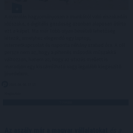
A nyaralás hagyományosan a munkától való elszakadás
időszaka, a digitális gazdaság azonban alaposan átírta
ezt a képet. Ma már több olyan bevételi lehetőség
létezik, amelyhez elegendő egy laptop,
internetkapcsolat és naponta néhány szabad óra. A cél
persze nem az, hogy a pihenés második műszakká
változzon, hanem az, hogy az utazás mellett is
maradjon egy kiszámítható vagy legalább kiegészítő
jövedelem.
2026. 08. 06. 17:15
Megosztás:
TOVÁBB
Az aszály már a magyar vállalatokat
és a