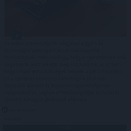
Az online szerencsejáték világában a gyors és
biztonságos pénzügyi tranzakciók alapvető
fontosságúak. Nem mindegy, hogy a nyereményed órák
vagy napok alatt érkezik meg a számládra, és az sem,
hogy milyen extra költségek terhelik a befizetéseidet.
Ez a részletes útmutató bemutatja a 2026-ban
leginkább ajánlott és legbiztonságosabb fizetési
megoldásokat, segítve a felelősségteljes és tudatos
döntést a magyar játékosok számára.
2026. 08. 06. 14:32
Megosztás:
TOVÁBB