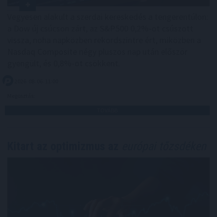
Vegyesen alakult a szerdai kereskedés a tengerentúlon:
a Dow új csúcson zárt, az S&P500 0,2%-ot csúszott
vissza, noha napközben rekordszintre ért, miközben a
Nasdaq Composite négy pluszos nap után először
gyengült, és 0,8%-ot csökkent.
2026. 08. 06. 11:00
Megosztás:
TOVÁBB
Kitart az optimizmus az
európai tőzsdéken