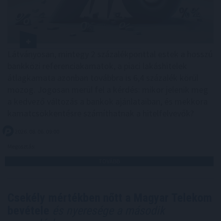
Látványosan, mintegy 2 százalékponttal estek a hosszú
bankközi referenciakamatok, a piaci lakáshitelek
átlagkamata azonban továbbra is 6,4 százalék körül
mozog. Jogosan merül fel a kérdés: mikor jelenik meg
a kedvező változás a bankok ajánlataiban, és mekkora
kamatcsökkentésre számíthatnak a hitelfelvevők?
2026. 08. 06. 09:00
Megosztás:
TOVÁBB
Csekély mértékben nőtt a Magyar Telekom
bevétele
és nyeresége a második