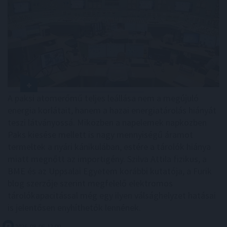
A paksi atomerőmű teljes leállása nem a megújuló
energia korlátait, hanem a hazai energiatárolás hiányát
teszi látványossá. Miközben a napelemek napközben
Paks kiesése mellett is nagy mennyiségű áramot
termeltek a nyári kánikulában, estére a tárolók hiánya
miatt megnőtt az importigény. Szilva Attila fizikus, a
BME és az Uppsalai Egyetem korábbi kutatója, a Furik
blog szerzője szerint megfelelő elektromos
tárolókapacitással még egy ilyen válsághelyzet hatásai
is jelentősen enyhíthetők lennének.
2026. 08. 06. 12:00