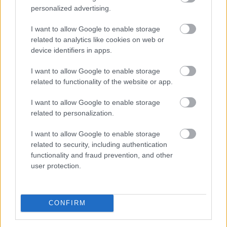
százezer forintnál
is többet ér egy új céges
personalized advertising.
ügyfél a bankoknak
I want to allow Google to enable storage
related to analytics like cookies on web or
device identifiers in apps.
I want to allow Google to enable storage
related to functionality of the website or app.
I want to allow Google to enable storage
related to personalization.
I want to allow Google to enable storage
related to security, including authentication
functionality and fraud prevention, and other
user protection.
Egyre magasabb összegű egyszeri jóváírásokkal
próbálják magukhoz csábítani a bankot kereső vagy
éppen váltó vállalkozásokat a pénzintézetek. A
CONFIRM
BiztosDöntés.hu elemzése szerint a céges ügyfelek