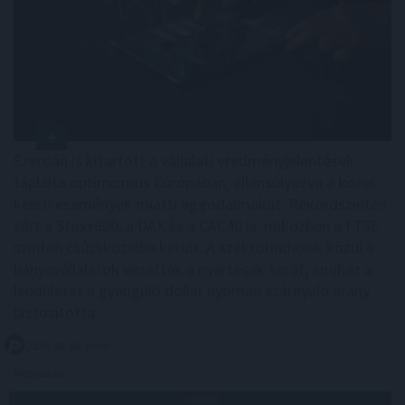
Szerdán is kitartott a vállalati eredményjelentések
táplálta optimizmus Európában, ellensúlyozva a közel-
keleti események miatti aggodalmakat. Rekordszinten
zárt a Stoxx600, a DAX és a CAC40 is, miközben a FTSE
szintén csúcsközelbe került. A szektorindexek közül a
bányavállalatok vezették a nyertesek sorát, amihez a
lendületet a gyengülő dollár nyomán szárnyaló arany
biztosította.
2026. 08. 06. 10:00
Megosztás:
TOVÁBB