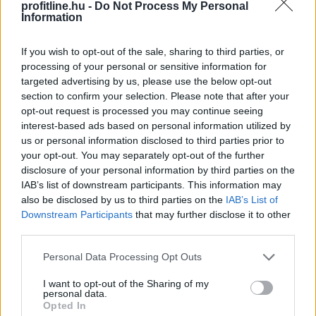
profitline.hu -
Do Not Process My Personal
keresik a képernyők nélküli elvonulásokon, míg mások a
Information
pörgős, inger dús társasági programok során tudnak
legjobban regenerálódni.
If you wish to opt-out of the sale, sharing to third parties, or
processing of your personal or sensitive information for
2026. 08. 06. 16:45
targeted advertising by us, please use the below opt-out
section to confirm your selection. Please note that after your
Megosztás:
opt-out request is processed you may continue seeing
TOVÁBB
interest-based ads based on personal information utilized by
us or personal information disclosed to third parties prior to
your opt-out. You may separately opt-out of the further
Gyenge magyar makroadatok
a második
disclosure of your personal information by third parties on the
negyedévre
IAB’s list of downstream participants. This information may
also be disclosed by us to third parties on the
IAB’s List of
Downstream Participants
that may further disclose it to other
third parties.
Please note that this website/app uses one or more Google
Personal Data Processing Opt Outs
services and may gather and store information including but
not limited to your visit or usage behaviour. You may click to
I want to opt-out of the Sharing of my
personal data.
grant or deny consent to Google and its third-party tags to
Opted In
use your data for below specified purposes in below Google