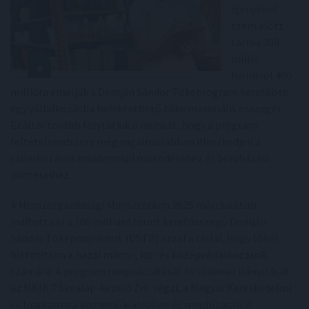
igényeket
szem előtt
tartva 200
millió
forintról 400
millióra emeljük a Demján Sándor Tőkeprogram keretében
egy vállalkozásba befektethető tőke maximális összegét.
Ezáltal tovább folytatjuk a munkát, hogy a program
feltételrendszere még rugalmasabban illeszkedjen a
vállalkozások mindennapi működéséhez és beruházási
döntéseihez.
A Nemzetgazdasági Minisztérium 2025 márciusában
indította el a 100 milliárd forint keretösszegű Demján
Sándor Tőkeprogramot (DSTP) azzal a céllal, hogy tőkét
biztosítson a hazai mikro-, kis- és középvállalkozások
számára. A program megvalósítását és szakmai irányítását
az MKIK Tőkealap-kezelő Zrt. végzi, a Magyar Kereskedelmi
és Iparkamara közreműködésével és megbízásából.