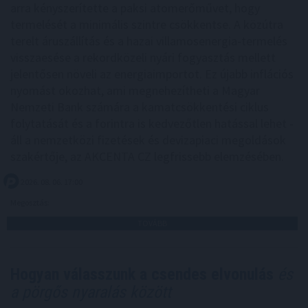
arra kényszerítette a paksi atomerőművet, hogy
termelését a minimális szintre csökkentse. A közútra
terelt áruszállítás és a hazai villamosenergia-termelés
visszaesése a rekordközeli nyári fogyasztás mellett
jelentősen növeli az energiaimportot. Ez újabb inflációs
nyomást okozhat, ami megnehezítheti a Magyar
Nemzeti Bank számára a kamatcsökkentési ciklus
folytatását és a forintra is kedvezőtlen hatással lehet -
áll a nemzetközi fizetések és devizapiaci megoldások
szakértője, az AKCENTA CZ legfrissebb elemzésében.
2026. 08. 06. 17:00
Megosztás:
TOVÁBB
Hogyan válasszunk a csendes elvonulás
és
a pörgős nyaralás között