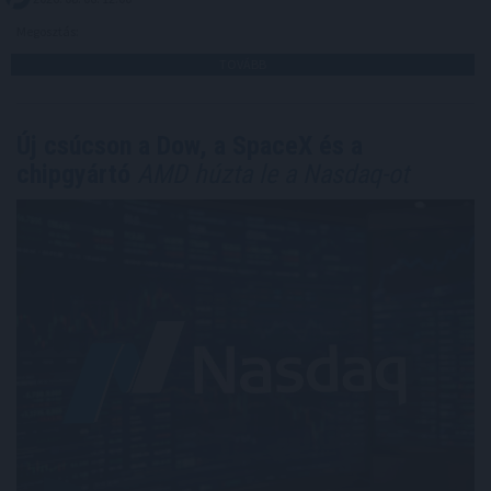
Megosztás:
TOVÁBB
Új csúcson a Dow, a SpaceX és a
chipgyártó
AMD húzta le a Nasdaq-ot