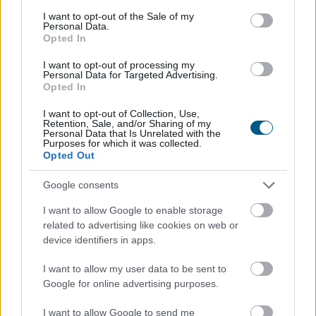
consent section.
I want to opt-out of the Sale of my
Personal Data.
Opted In
I want to opt-out of processing my
Personal Data for Targeted Advertising.
Opted In
A júniusi ipari termelési és kiskereskedelmi forgalmi
adatokat tette ma reggel közzé a KSH. Az ipari
I want to opt-out of Collection, Use,
Retention, Sale, and/or Sharing of my
termelés volumene 4,1 százalékkal nőtt éves szinten a
Personal Data that Is Unrelated with the
Purposes for which it was collected.
munkanaphatástól megtisztított adatok szerint. Az
Opted Out
adat jóval kedvezőbb lett az általunk vártnál, de
elmaradt piaci konszenzustól.
Google consents
2026. 08. 06. 16:00
I want to allow Google to enable storage
related to advertising like cookies on web or
Megosztás:
device identifiers in apps.
TOVÁBB
I want to allow my user data to be sent to
Google for online advertising purposes.
Durvul a verseny: nullás díjakat és
I want to allow Google to send me