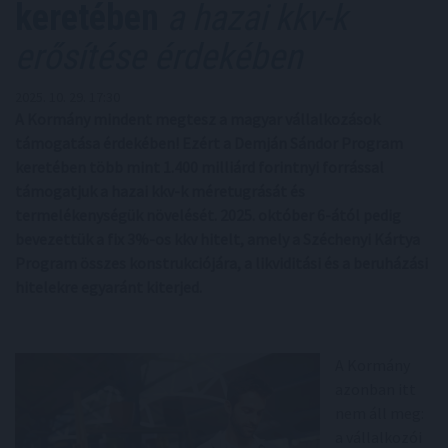
keretében
a hazai kkv-k
erősítése érdekében
2025. 10. 29. 17:30
A Kormány mindent megtesz a magyar vállalkozások
támogatása érdekében! Ezért a Demján Sándor Program
keretében több mint 1.400 milliárd forintnyi forrással
támogatjuk a hazai kkv-k méretugrását és
termelékenységük növelését. 2025. október 6-ától pedig
bevezettük a fix 3%-os kkv hitelt, amely a Széchenyi Kártya
Program összes konstrukciójára, a likviditási és a beruházási
hitelekre egyaránt kiterjed.
A Kormány
azonban itt
nem áll meg:
a vállalkozói