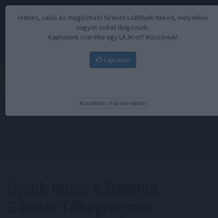
Hiteles, valós és megbízható híreket szállítunk Neked, melyekkel
nagyon sokat dolgozunk.
Kaphatunk cserébe egy LÁJK-ot? Köszönjük!
Lájkolom
Menü
Köszönöm, már like-oltam
Kezdőoldal
//
Hírek
// Újabb lépés a Demján Sándor Tőkeprogram
keretében a hazai kkv-k erősítése érdekében
Újabb lépés a Demján
Sándor Tőkeprogram