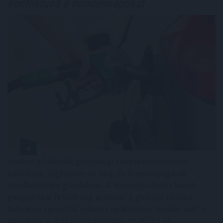
konfliktusa a mindennapokat
Amikor a háborúk gazdasági következményeiről
beszélünk, legtöbben az olaj- és üzemanyagárak
emelkedésére gondolnak. A Hormuzi-szoros körüli
geopolitikai feszültség azonban a globális ellátási
láncokon keresztül számos hétköznapi termék árát is
növelheti. A magasabb energia-, szállítási és