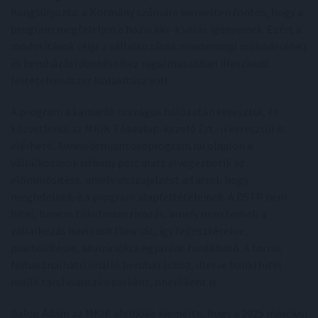
hangsúlyozta: a Kormány számára kiemelten fontos, hogy a
program megfeleljen a hazai kkv-k valós igényeinek. Ezért a
módosítások célja a vállalkozások mindennapi működéséhez
és beruházási döntéseihez rugalmasabban illeszkedő
feltételrendszer kialakítása volt.
A program a kamarák országos hálózatán keresztül, és
közvetlenül az MKIK Tőkealap-kezelő Zrt.-n keresztül is
elérhető. Awww.demjantokeprogram.hu oldalon a
vállalkozások néhány perc alatt elvégezhetik az
előminősítést, amely visszajelzést ad arról, hogy
megfelelnek-e a program alapfeltételeinek. A DSTP nem
hitel, hanem tőkefinanszírozás, amely nem terheli a
vállalkozás havi cash flow-ját, így fejlesztésekre,
piacbővítésre, akvizíciókra egyaránt fordítható. A forrás
felhasználható önálló beruházáshoz, illetve banki hitel
mellé társfinanszírozásként, önerőként is.
Balog Ádám az MKIK alelnöke kiemelte, hogy a 2025 márciusi