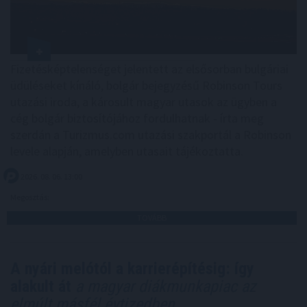
Fizetésképtelenséget jelentett az elsősorban bulgáriai
üdüléseket kínáló, bolgár bejegyzésű Robinson Tours
utazási iroda, a károsult magyar utasok az ügyben a
cég bolgár biztosítójához fordulhatnak - írta meg
szerdán a Turizmus.com utazási szakportál a Robinson
levele alapján, amelyben utasait tájékoztatta.
2026. 08. 06. 13:00
Megosztás:
TOVÁBB
A nyári melótól a karrierépítésig: így
alakult át
a magyar diákmunkapiac az
elmúlt másfél évtizedben