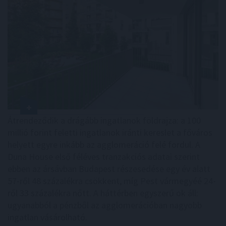
Átrendeződik a drágább ingatlanok földrajza: a 100
millió forint feletti ingatlanok iránti kereslet a főváros
helyett egyre inkább az agglomeráció felé fordul. A
Duna House első féléves tranzakciós adatai szerint
ebben az ársávban Budapest részesedése egy év alatt
57-ről 48 százalékra csökkent, míg Pest vármegyéé 24-
ről 33 százalékra nőtt. A háttérben egyszerű ok áll:
ugyanabból a pénzből az agglomerációban nagyobb
ingatlan vásárolható.