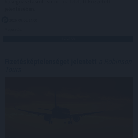
hőségriasztásról csütörtök délelőtt közzétett
jelentésében.
2026. 08. 06. 14:00
Megosztás:
TOVÁBB
Fizetésképtelenséget jelentett
a Robinson
Tours