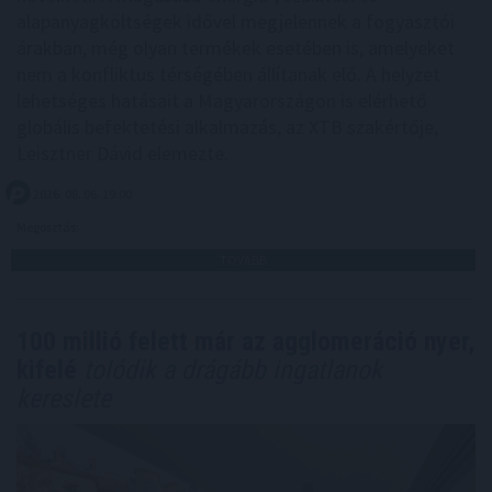
alapanyagköltségek idővel megjelennek a fogyasztói
árakban, még olyan termékek esetében is, amelyeket
nem a konfliktus térségében állítanak elő. A helyzet
lehetséges hatásait a Magyarországon is elérhető
globális befektetési alkalmazás, az XTB szakértője,
Leisztner Dávid elemezte.
2026. 08. 06. 19:00
Megosztás:
TOVÁBB
100 millió felett már az agglomeráció nyer,
kifelé
tolódik a drágább ingatlanok
kereslete