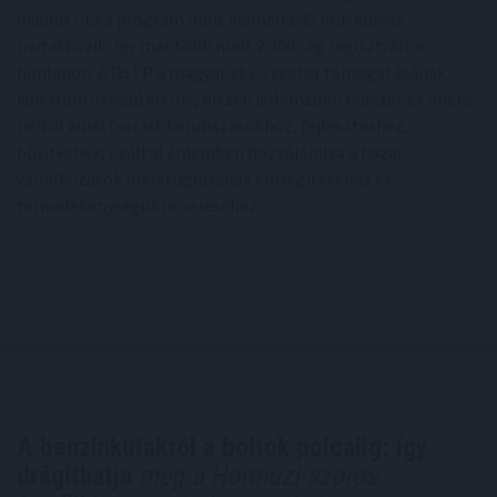
indulás óta a program iránt kiemelkedő érdeklődés
mutatkozik, így már több mint 2.300 cég regisztrált a
honlapon. A DSTP a magyar kkv-szektor támogatásának
kulcsfontosságú eleme, hiszen jellemzően fedezet és önerő
nélkül kínál forrást beruházásokhoz, fejlesztéshez,
bővítéshez, ezáltal érdemben hozzájárulva a hazai
vállalkozások méretugrásának elősegítéséhez és
termelékenységük növeléséhez.
A benzinkutaktól a boltok polcaiig: így
drágíthatja
meg a Hormuzi-szoros