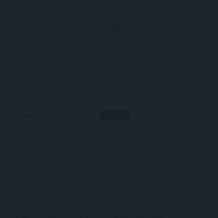
 a drágább ingatlanok földrajza: a 100 millió forint
tlanok iránti kereslet a főváros helyett egyre inkább
áció felé fordul. A Duna House első féléves
 adatai szerint ebben az ársávban Budapest
 egy év alatt 57-ről 48 százalékra csökkent, míg
yéé 24-ről 33 százalékra nőtt. A háttérben egyszerű
anabból a pénzből az agglomerációban nagyobb
sárolható.
8:00
Megosztás:
TOVÁBB
zt keresni?
hagyományosan a munkától való elszakadás
 digitális gazdaság azonban alaposan átírta ezt a
ár több olyan bevételi lehetőség létezik, amelyhez
y laptop, internetkapcsolat és naponta néhány
 A cél persze nem az, hogy a pihenés második