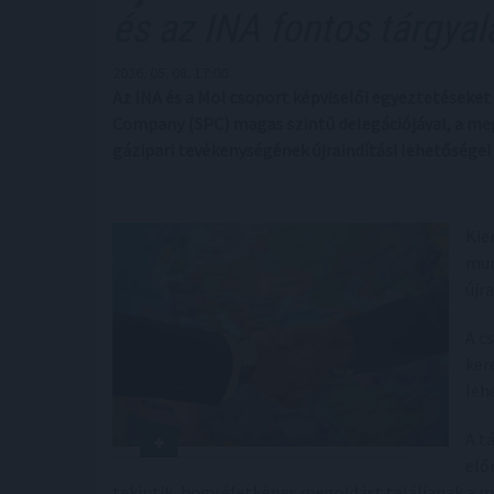
és az INA fontos tárgyal
2026. 05. 08. 17:00
Az INA és a Mol csoport képviselői egyeztetéseket f
Company (SPC) magas szintű delegációjával, a meg
gázipari tevékenységének újraindítási lehetőségei 
Kie
mun
újr
A c
ker
leh
A t
elő
tekintik, hogy életképes megoldást találjanak a m