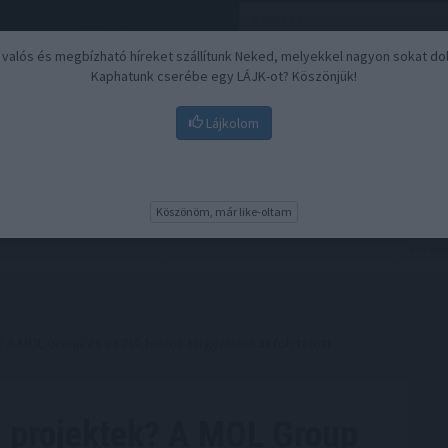
, valós és megbízható híreket szállítunk Neked, melyekkel nagyon sokat do
Kaphatunk cserébe egy LÁJK-ot? Köszönjük!
Lájkolom
Nyugdíj
Biztosítási befektetések
BU
Köszönöm, már like-oltam
k? A MOL Group és az INA fontos tárgyalásokat folytatott
ai projektek? A MOL Group