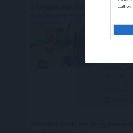
A benzinkutaktól a boltok polcaiig: 
authenti
konfliktusa a mindennapokat
Amikor a há
legtöbben a
A Hormuzi-s
globális el
árát is növe
alapanyagkö
még olyan t
térségében á
Magyarorszá
XTB szakért
2026. 08. 06. 1
100 millió felett már az agglomeráci
ingatlanok kereslete