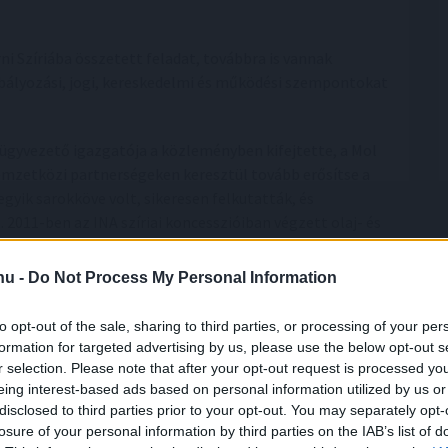
i Szíriába összetett feladat, továbbra is vannak
abályozási, jogi, kereskedelmi és működési szempontokat
ügyvezető igazgatója a közleményben kifejtette, a Mol
nemzetközi partnerségeken keresztül tovább erősítse a
egyik sarokköve volt, sikeresen felkutatták, és
 2011-ben az INA szíriai koncesszióiban végzett olaj- és
rtéket ért el. A működés 2012-es felfüggesztéséig
szágban, és a beruházások részeként épült meg a Hayan
.hu -
Do Not Process My Personal Information
to opt-out of the sale, sharing to third parties, or processing of your per
formation for targeted advertising by us, please use the below opt-out s
r selection. Please note that after your opt-out request is processed y
eing interest-based ads based on personal information utilized by us or
disclosed to third parties prior to your opt-out. You may separately opt-
losure of your personal information by third parties on the IAB’s list of