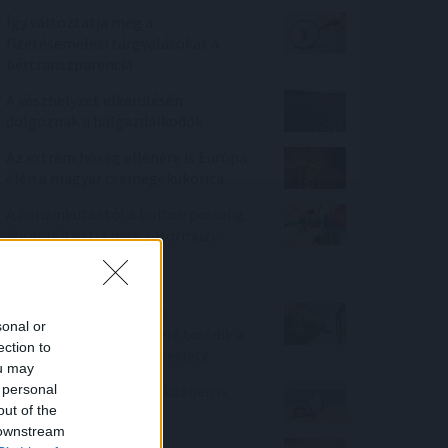
Így változtatja meg a
fizetésemelési tárgyalásokat a
bértranszparencia
A vészhelyzet elkerülésén
dolgoznak a halgazdálkodók
Az extrém hőség ellenére is Európa
élén a magyar csemegekukorica
A benzinkutaktól a boltok polcaiig:
így drágíthatja meg a Hormuzi-
szoros konfliktusa a
mindennapokat
100 millió felett már az
sonal or
agglomeráció nyer, kifelé tolódik a
ection to
drágább ingatlanok kereslete
ou may
 personal
Hogyan lehet nyaralás közben is
out of the
pénzt keresni?
 downstream