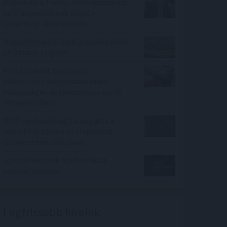
Beperelte a Trump-adminisztrációt
az új importvámok miatt a
szövetségi államok fele
Magánforrásból épül új gyalogoshíd
az Óbudai-szigetre
Kettészakadt Európa az
elektromos autózásban: óriási
különbségek az elektromos autók
elterjedésében
MNB: egyhangúlag támogatta a
monetáris tanács az alapkamat
csökkentését júliusban
Gyorsjelentések repítették az
európai piacokat
Legfrissebb híreink