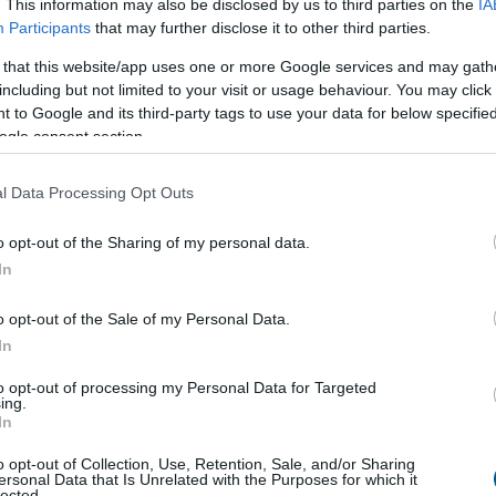
. This information may also be disclosed by us to third parties on the
IA
Participants
that may further disclose it to other third parties.
i
tárgyalásokat a bértranszparencia
 that this website/app uses one or more Google services and may gath
including but not limited to your visit or usage behaviour. You may click 
gon is új korszakot hoz az Európai Unió
 to Google and its third-party tags to use your data for below specifi
rencia-szabályozása, amely minden eddiginél
ogle consent section.
á teszi a vállalati javadalmazást: a munkavállalók
gal kérhetik ki munkáltatójuktól az azonos értékű
l Data Processing Opt Outs
ők átlagos bérét. A WHC szakértői arra
tnek, hogy az új irányelv nemcsak a bértárgyalások
o opt-out of the Sharing of my personal data.
 változtatja meg, de komoly adminisztrációs és
In
elkészülést is megkövetel a hazai cégektől.
o opt-out of the Sale of my Personal Data.
2:00
Megosztás:
TOVÁBB
In
to opt-out of processing my Personal Data for Targeted
ing.
k a halgazdálkodók
In
i hőség és szárazság közepette a halgazdálkodók
o opt-out of Collection, Use, Retention, Sale, and/or Sharing
ersonal Data that Is Unrelated with the Purposes for which it
egnagyobb hozamra törekszenek, a vészhelyzet
lected.