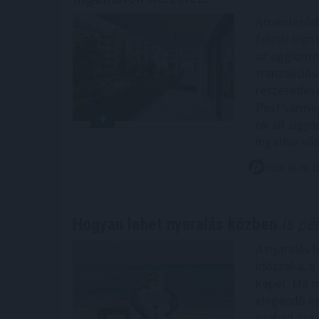
Átrendeződik
feletti inga
az agglomer
tranzakciós
részesedése
Pest vármeg
ok áll: ugy
ingatlan vá
2026. 08. 06. 1
Hogyan lehet nyaralás közben
is pén
A nyaralás 
időszaka, a
képet. Ma m
elegendő eg
szabad óra.