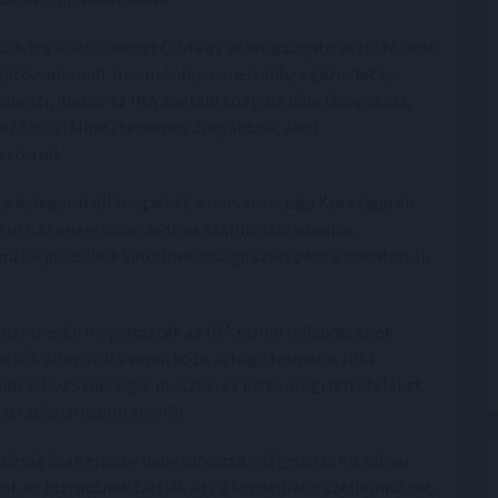
 delegációját Yousef Qiblawy vezérigazgató vezette, vele
zgató, valamint Hisam Suleymanelsalih, a gázüzletág
apesti, illetve az INA zágrábi központjába látogatott,
 Gazdasági Minisztériumot Zágrábban, ahol
zterrel.
a delegáció ellátogatott a horvátországi Krk szigetén
tott az energiaforrások és szállítási útvonalak
úra kiépítésének kulcsfontosságú szerepére a mediterrán
tott ülésén megvitatták az INA szíriai működésének
 a mezők állapotára vonatkozó átfogó felmérés főbb
ndításhoz szükséges műszaki és biztonsági feltételeket,
stratégiai ütemtervéről.
óságának elnöke hangsúlyozta, elégedettek a szíriai
al, és biztatónak tartják azt a konstruktív szellemiséget,