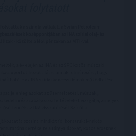
ásokat folytatott
olytattak a szír olajvállalat, a Syrian Petroleum
beszélések középpontjában az INA szíriai olaj- és
álltak - közölte a Mol pénteken az MTI-vel.
melték, a év elején az INA és az SPC közös műszaki
kacsoportot hozott létre annak felmérésére, hogy
aindítható-e az INA szíriai koncesszióinak működtetése.
sapat jelenleg azokat az üzemeltetési, műszaki,
eskedelmi és szabályozási feltételeket vizsgálja, amelyek
etővé tennék az INA visszatérését Szíriába.
ájékoztatás szerint mindkét fél konstruktívnak és
remutatónak értékelte a tárgyalásokat, közös érdeknek
űködés újraindítására.