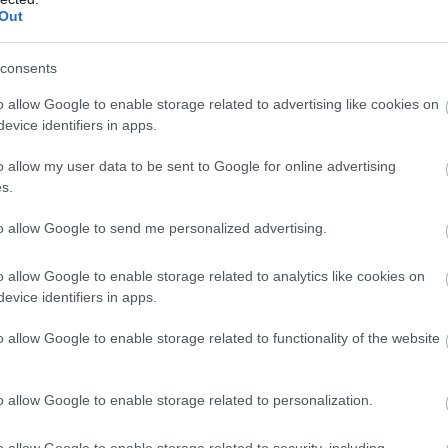
t próbálják megelőzni minden eszközzel - közölte az
Out
törtökön a Magyar Akvakultúra és Halászati
 Szervezet (MA-HAL).
consents
1:00
Megosztás:
TOVÁBB
o allow Google to enable storage related to advertising like cookies on
evice identifiers in apps.
o allow my user data to be sent to Google for online advertising
élén a magyar csemegekukorica
s.
a növekvő költségek és a csökkenő jövedelmezőség
to allow Google to send me personalized advertising.
csemegekukorica továbbra is kiszámítható termelési
 jelenthet a hazai gazdálkodóknak. A Syngenta
o allow Google to enable storage related to analytics like cookies on
agyar ágazat jövőjének kulcsa az öntözés
evice identifiers in apps.
 a szélsőséges időjárást jól viselő fajták használata
ési hatékonyság növelése lehet.
o allow Google to enable storage related to functionality of the website
0:00
Megosztás:
TOVÁBB
o allow Google to enable storage related to personalization.
o allow Google to enable storage related to security, including