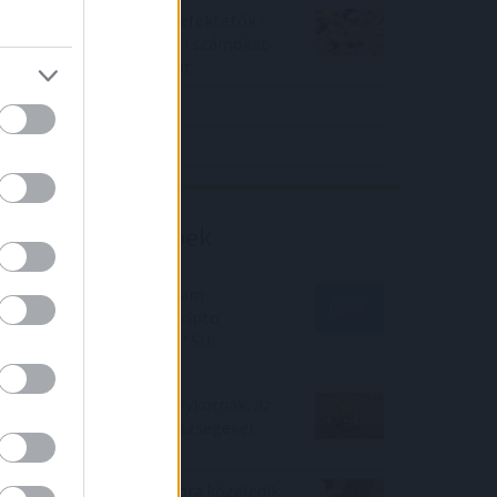
Örülhetnek a Richter befektetők -
piaci konszenzus feletti számokat
közölt a tőzsdei vállalat
4IG elemzés
Richter elemzés
Befektetési tippek
SUI kriptovaluta árfolyam
előrejelzés 2025 - SUI kripto
vásárlása megéri most? SUI
elemzés
Vége a befektetési aranykornak, az
új idők új befektetői készségeket
követelnek
A neobanki hitelezés kora közeledik