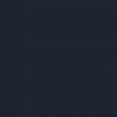
Ismertették, az INA igazgatóságával találkozó SPC
tartott Zuhair Sawwan fejlesztési és kutatási iga
igazgatója. A delegáció hétfőn és kedden a Mol bud
szerdán az INA és az SPC képviselői felkeresték a
munkamegbeszélést folytattak Ante Šušnjar minis
A hivatalos program részeként május 5-én, kedden 
található LNG-terminálhoz is. A látogatás rávilágí
diverzifikálásának, valamint a modern infrastrukt
energiaközpontban - írták a közleményben.
A közös szakértői csoport május 6-án, szerdán tar
leállítása óta eltelt időszak infrastruktúrájára,
megállapításait. A csoport meghatározza az újrai
valamint megállapodik a jövőbeni együttműködés 
A közleményben Ortutay Zsuzsanna, az INA igazgat
féllel folytatott tárgyalások eddigi előrehaladásáv