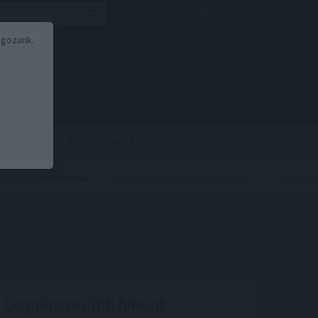
Belépés
lgozunk.
BOR
BIRS
Kalkulátorok
Legnépszerűbb híreink