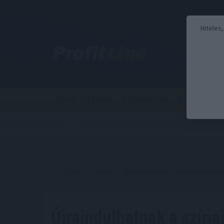
2026. augusztus 6., csütörtök - Berta
Hiteles
Hírek
Tőzsde
Kriptovaluta
Stabilcoin
Kezdőoldal
//
Hírek
// Újraindulhatnak a szíriai projekte
Újraindulhatnak a szíri