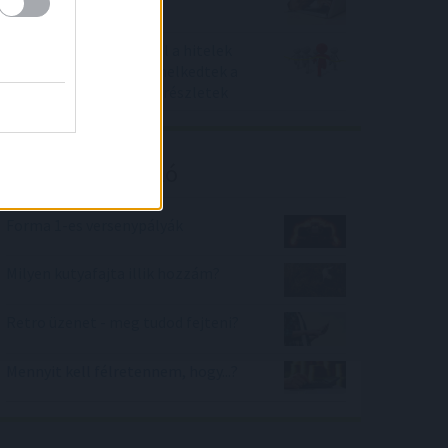
Versenyez az inflációval a hitelek
drágulása - ennyivel emelkedtek a
törlesztők egy év alattrészletek
Kalkulátor ajánló
Forma 1-es versenypályák
Milyen kutyafajta illik hozzám?
Retro üzenet - meg tudod fejteni?
Mennyit kell félretennem, hogy...?