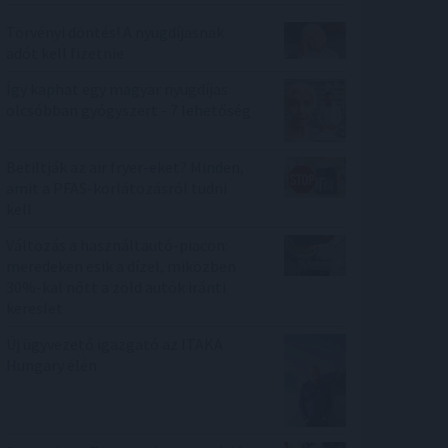
Törvényi döntés! A nyugdíjasnak
adót kell fizetnie
Így kaphat egy magyar nyugdíjas
olcsóbban gyógyszert - 7 lehetőség
Betiltják az air fryer-eket? Minden,
amit a PFAS-korlátozásról tudni
kell
Változás a használtautó-piacon:
meredeken esik a dízel, miközben
30%-kal nőtt a zöld autók iránti
kereslet
Új ügyvezető igazgató az ITAKA
Hungary élén