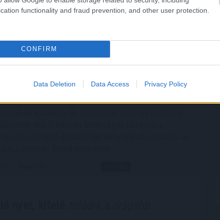
így drágíthatja
meg a Hormuzi-szoros
cation functionality and fraud prevention, and other user protection.
borúk gazdasági következményeiről beszélünk,
CONFIRM
z olaj- és üzemanyagárak emelkedésére gondolnak.
zoros körüli geopolitikai feszültség azonban a
látási láncokon keresztül számos hétköznapi termék
Data Deletion
Data Access
Privacy Policy
lheti. A magasabb energia-, szállítási és
ltségek idővel megjelennek a fogyasztói árakban,
ermékek esetében is, amelyeket nem a konfliktus
llítanak elő. A helyzet lehetséges hatásait a
gon is elérhető globális befektetési alkalmazás, az
ője, Leisztner Dávid elemezte.
9:00
Megosztás:
TOVÁBB
ó nyer, kifelé
tolódik a drágább