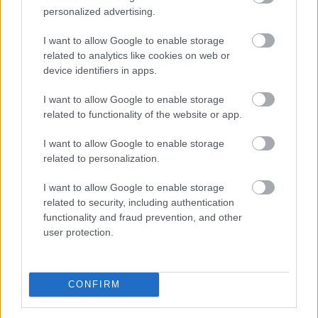
hagyományos pénzügyi rendszernek. A tét nemcsak a
personalized advertising.
kriptovaluták szabályozási környezete, hanem a több
ezermilliárd dollárosra növekedő tokenizációs piac
I want to allow Google to enable storage
jövője is lehet.
related to analytics like cookies on web or
device identifiers in apps.
2026. 08. 07. 23:59
I want to allow Google to enable storage
Megosztás:
related to functionality of the website or app.
TOVÁBB
I want to allow Google to enable storage
related to personalization.
Nagy Bitcoin-bányászok álltak
be a Stratum
I want to allow Google to enable storage
V2 mögé
related to security, including authentication
functionality and fraud prevention, and other
user protection.
CONFIRM