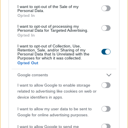
tokenizációs boomot
consent section.
I want to opt-out of the Sale of my
Personal Data.
Opted In
I want to opt-out of processing my
Personal Data for Targeted Advertising.
Opted In
I want to opt-out of Collection, Use,
Retention, Sale, and/or Sharing of my
Personal Data that Is Unrelated with the
Purposes for which it was collected.
Opted Out
Google consents
I want to allow Google to enable storage
related to advertising like cookies on web or
Újabb akadályba ütközött az amerikai
device identifiers in apps.
kriptoszabályozás: a Szenátus az augusztusi szünet
előtt nem vitte szavazásra a CLARITY Actet, miközben
I want to allow my user data to be sent to
Google for online advertising purposes.
a JPMorgan arra figyelmeztet, hogy a jogszabály
további csúszása komoly versenyelőnyt adhat a
I want to allow Google to send me