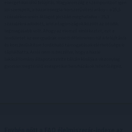
energetikai célú felújítás. Magyarország e szempontból igen
jól szerepelt, a hazai energia-korszerűsítési arány – a 25,5
százalékos uniós átlagot jócskán meghaladva – 35,3
százalékra adódott, ami a tagországok között az ötödik
legmagasabb volt. Ahogy az elemző emlékeztet, ezt a
lendületet az energiaárak miatti félelmeken túl a felújításra
és korszerűsítésre fordítható támogatások elérhetősége is
táplálhatta. Arról nem is beszélve, hogy a hazai
lakásállomány állapota szinte tálcán kínálja a viszonylag
gyorsan megtérülő energetikai beruházások lehetőségeit.
Enyhén nőtt a FAO élelmiszerár-indexe az