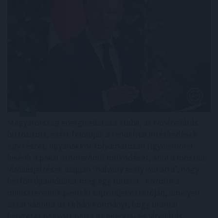
Magyarország energiaellátása stabil, az ivóvízellátás
biztosított, ezért feloldják a rendkívüli intézkedések
egy részét, ugyanakkor folyamatosan figyelemmel
kísérik a paksi atomerőmű működését, ahol a mostani
vízállásjelzések alapján "halvány esély van arra", hogy
hétfőn újraindulhat még egy turbina - közölte a
miniszterelnök pénteki sajtótájékoztatóján, amelyen
azzal vádolta az Orbán-kormányt, hogy drámai
helyzetet hagyott hátra az energia- és vízellátás