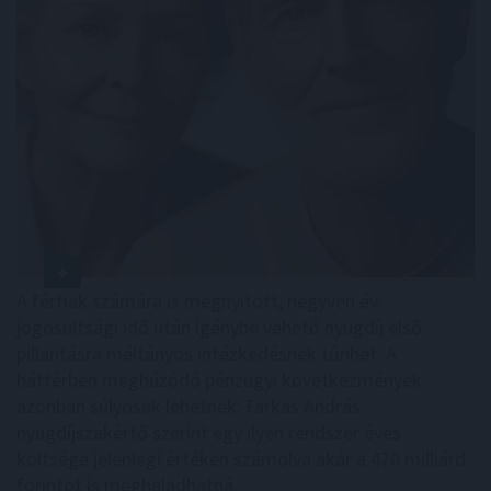
A férfiak számára is megnyitott, negyven év
jogosultsági idő után igénybe vehető nyugdíj első
pillantásra méltányos intézkedésnek tűnhet. A
háttérben meghúzódó pénzügyi következmények
azonban súlyosak lehetnek: Farkas András
nyugdíjszakértő szerint egy ilyen rendszer éves
költsége jelenlegi értéken számolva akár a 470 milliárd
forintot is meghaladhatná.