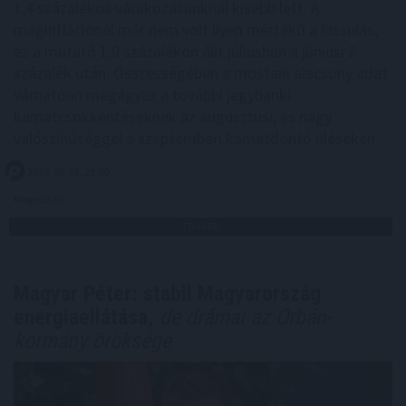
1,4 százalékos várakozásunknál kisebb lett. A
maginflációnál már nem volt ilyen mértékű a lassulás,
ez a mutató 1,9 százalékon állt júliusban a júniusi 2
százalék után. Összességében a mostani alacsony adat
várhatóan megágyaz a további jegybanki
kamatcsökkentéseknek az augusztusi, és nagy
valószínűséggel a szeptemberi kamatdöntő üléseken.
2026. 08. 07. 22:00
Megosztás:
TOVÁBB
Magyar Péter: stabil Magyarország
energiaellátása,
de drámai az Orbán-
kormány öröksége