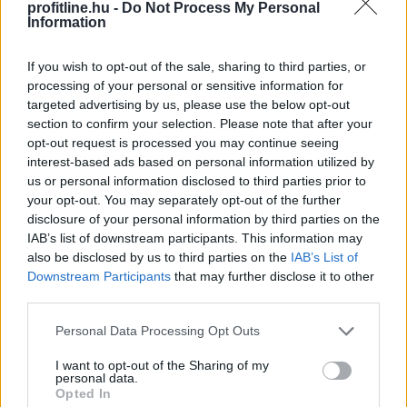
profitline.hu -
Do Not Process My Personal
Information
If you wish to opt-out of the sale, sharing to third parties, or
processing of your personal or sensitive information for
targeted advertising by us, please use the below opt-out
section to confirm your selection. Please note that after your
A sörhas elnevezés félrevezetőbb, mint gondolnánk.
opt-out request is processed you may continue seeing
Nem létezik olyan különleges biológiai kapcsoló, amely
interest-based ads based on personal information utilized by
felismeri a korsó sört, majd annak energiáját
us or personal information disclosed to third parties prior to
egyenesen a köldök köré csomagolja.
your opt-out. You may separately opt-out of the further
disclosure of your personal information by third parties on the
IAB’s list of downstream participants. This information may
2026. 08. 08. 01:00
also be disclosed by us to third parties on the
IAB’s List of
Downstream Participants
that may further disclose it to other
Megosztás:
third parties.
TOVÁBB
Please note that this website/app uses one or more Google
Personal Data Processing Opt Outs
services and may gather and store information including but
not limited to your visit or usage behaviour. You may click to
I want to opt-out of the Sharing of my
Félretette a Szenátus a CLARITY Actet, a
personal data.
grant or deny consent to Google and its third-party tags to
Opted In
JPMorgan szerint
a Wall Street viheti el a
use your data for below specified purposes in below Google