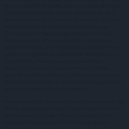
60 százalékot Máltán (62,9%), Németországban (61,4%) és
Észtországban (60,3%) is. A másik véglet Írország, ahol a
házak dominálnak 89,7 százalékos részaránnyal. Azt követi
Hollandia (79,4%), Belgium (76,9%) és Horvátország
(76,6%). Az ötödik Magyarország, ahol az előző évi 72,2
százalékról tavaly 74,3 százalékra nőtt a házban lakók
aránya. Valkó Dávid, az OTP Ingatlanpont vezető elemzője
szerint ez a legutóbbi változás egyrészt illeszkedik a piaci
folyamatokhoz. Tavaly a kereslet visszaesésére a
lakásépítést domináló beruházók behúzták a fékeket,
kevesebb projektet indítottak, s csekélyebb új választékot
vittek a piacra és adtak el. Emellett a 2022-es népszámlálás
adatai is korrigálhatták a korábbi adatokat.
Ha azt nézzük, hogy mennyi hely jut az otthonukban egy-egy
uniós polgárnak, akkor megint felsejlik a kontinens korábbi
politikai megosztottsága. Jellemzően nyugati, illetve
mediterrán országok húzzák fel a közösségi átlagot.
Legtágasabban Luxemburgban és Máltán élnek, ahol