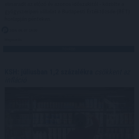
elmaradt az előző év azonos időszakitól - közölte a
gyógyszeripari vállalat a Budapesti Értéktőzsde (BÉT)
honlapján pénteken.
2026. 08. 07. 14:00
Megosztás:
TOVÁBB
KSH: júliusban 1,2 százalékra
csökkent az
infláció