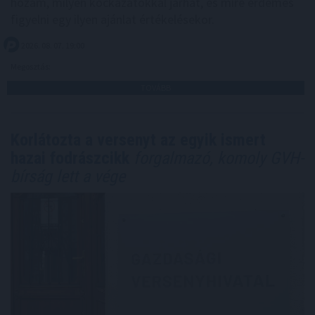
hozam, milyen kockázatokkal járhat, és mire érdemes
figyelni egy ilyen ajánlat értékelésekor.
2026. 08. 07. 19:00
Megosztás:
TOVÁBB
Korlátozta a versenyt az egyik ismert
hazai fodrászcikk
forgalmazó, komoly GVH-
bírság lett a vége