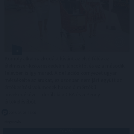
Komoly alkalmazkodást kívánt az első félév az
élelmiszer-kiskereskedelmi láncoktól és ez a második
félévben is így marad. A deflációs környezet ugyan
mérsékelte az árakat, ez azonban nem járt együtt az
értékesítési volumenek hasonló mértékű
növekedésével - derült ki a CBA és a Penny
értékeléséből.
2026. 08. 07. 16:00
Megosztás:
TOVÁBB