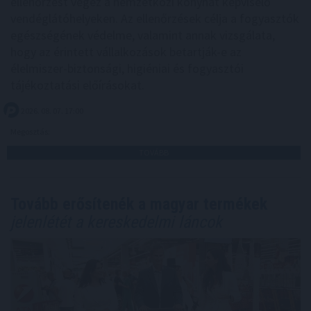
ellenőrzést végez a nemzetközi konyhát képviselő
vendéglátóhelyeken. Az ellenőrzések célja a fogyasztók
egészségének védelme, valamint annak vizsgálata,
hogy az érintett vállalkozások betartják-e az
élelmiszer-biztonsági, higiéniai és fogyasztói
tájékoztatási előírásokat.
2026. 08. 07. 17:00
Megosztás:
TOVÁBB
Tovább erősítenék a magyar termékek
jelenlétét a kereskedelmi láncok