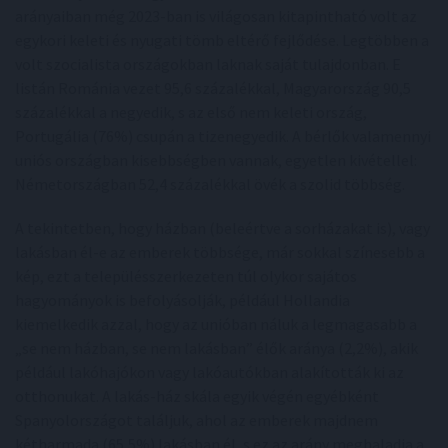
arányaiban még 2023-ban is világosan kitapintható volt az
egykori keleti és nyugati tömb eltérő fejlődése. Legtöbben a
volt szocialista országokban laknak saját tulajdonban. E
listán Románia vezet 95,6 százalékkal, Magyarország 90,5
százalékkal a negyedik, s az első nem keleti ország,
Portugália (76%) csupán a tizenegyedik. A bérlők valamennyi
uniós országban kisebbségben vannak, egyetlen kivétellel:
Németországban 52,4 százalékkal övék a szolid többség.
A tekintetben, hogy házban (beleértve a sorházakat is), vagy
lakásban él-e az emberek többsége, már sokkal színesebb a
kép, ezt a településszerkezeten túl olykor sajátos
hagyományok is befolyásolják, például Hollandia
kiemelkedik azzal, hogy az unióban náluk a legmagasabb a
„se nem házban, se nem lakásban” élők aránya (2,2%), akik
például lakóhajókon vagy lakóautókban alakították ki az
otthonukat. A lakás-ház skála egyik végén egyébként
Spanyolországot találjuk, ahol az emberek majdnem
kétharmada (65,5%) lakásban él, s ez az arány meghaladja a