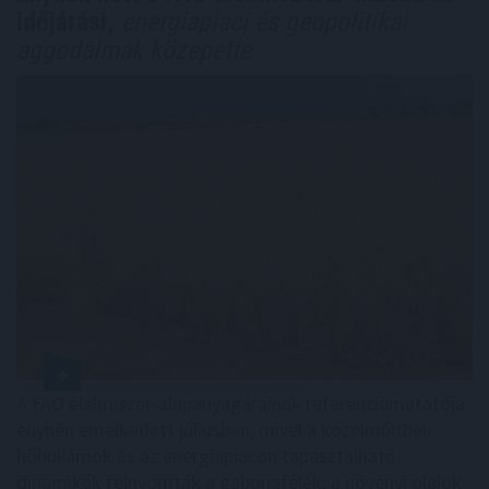
időjárási,
energiapiaci és geopolitikai
aggodalmak közepette
A FAO élelmiszer-alapanyagárainak referenciamutatója
enyhén emelkedett júliusban, mivel a közelmúltbeli
hőhullámok és az energiapiacon tapasztalható
dinamikák felnyomták a gabonafélék, a növényi olajok