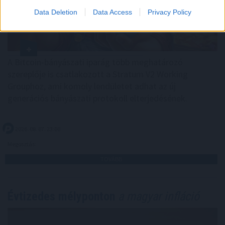
Data Deletion
Data Access
Privacy Policy
A Bitcoin-bányászati iparág több meghatározó
szereplője is csatlakozott a Stratum V2 Working
Grouphoz, ami komoly lendületet adhat az új
generációs bányászati protokoll elterjedésének.
2026. 08. 07. 23:00
Megosztás:
TOVÁBB
Évtizedes mélyponton
a magyar infláció