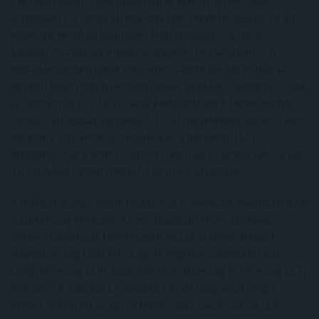
átlagosan 2,2 szoba áll egy-egy lakó rendelkezésére, de jut
legalább kettő Belgiumban, Hollandiában, Cipruson,
Spanyolországban, Finnországban és Írországban is. A
legszűkösebben lakók mezőnyét szinte kivétel nélkül az
egykori keleti tömb országai adják, közéjük „nyugatról” csak
Görögország és Olaszország ékelődött be. A legkevesebb
szoba – átlagosan mintegy 1,1 – a lengyeleknek jutott, őket
követik a románok, a szlovákok és a horvátok (1,2).
Magyarország a keleti csoport elején áll és az egy lakóra jutó
1,6 szobával éppen megfelel az uniós átlagnak.
A statisztika egy másik mutatóval is igyekszik megközelíteni
a zsúfoltság kérdését. Az egy lakásban élők számával,
amiben ugyancsak tökéletesen hozza az uniós átlagot
Magyarország (2,3). Itt az egyik végletet Szlovákia (3,1),
Lengyelország (2,9), valamint Horvátország és Írország (2,7)
képviseli. A másikat Litvánia és Finnország, ahol még a
kettőt sem éri el az egy otthonra jutó lakók száma (1,9).