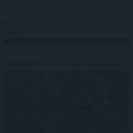
és a cukor árát – adta hírül az ENSZ Élelmezésügyi és
Mezőgazdasági Szervezete (FAO).
2026. 08. 08. 05:00
Megosztás:
TOVÁBB
Megérkezett az eső a
Duna vízgyűjtőjére