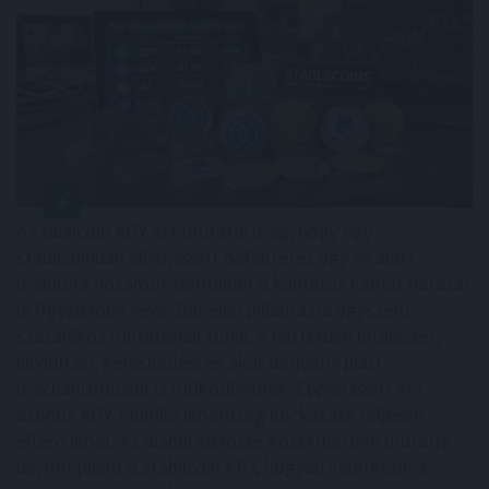
A stabilcoin APY azt mutatja meg, hogy egy
stabilcoinban elhelyezett befektetés egy év alatt
mekkora hozamot termelhet a kamatos kamat hatását
is figyelembe véve. Bár első pillantásra egyszerű
százalékos mutatónak tűnik, a háttérben hitelezési,
likviditási, kereskedési és akár derivatív piaci
mechanizmusok is működhetnek. Éppen ezért két
azonos APY-t kínáló lehetőség kockázata teljesen
eltérő lehet. Az alábbi elemzés közérthetően mutatja
be, mit jelent a stabilcoin APY, hogyan keletkezik a