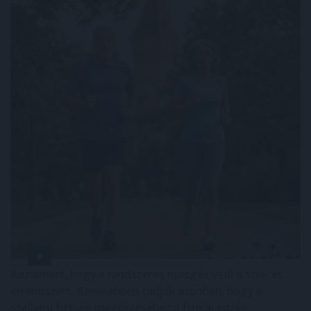
Közismert, hogy a rendszeres mozgás védi a szív- és
érrendszert. Kevesebben tudják azonban, hogy a
szellemi fittség megőrzéséhez a fizikai edzés