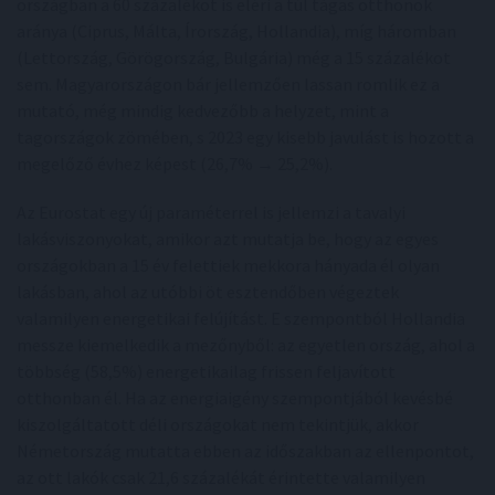
országban a 60 százalékot is eléri a túl tágas otthonok
aránya (Ciprus, Málta, Írország, Hollandia), míg háromban
(Lettország, Görögország, Bulgária) még a 15 százalékot
sem. Magyarországon bár jellemzően lassan romlik ez a
mutató, még mindig kedvezőbb a helyzet, mint a
tagországok zömében, s 2023 egy kisebb javulást is hozott a
megelőző évhez képest (26,7% → 25,2%).
Az Eurostat egy új paraméterrel is jellemzi a tavalyi
lakásviszonyokat, amikor azt mutatja be, hogy az egyes
országokban a 15 év felettiek mekkora hányada él olyan
lakásban, ahol az utóbbi öt esztendőben végeztek
valamilyen energetikai felújítást. E szempontból Hollandia
messze kiemelkedik a mezőnyből: az egyetlen ország, ahol a
többség (58,5%) energetikailag frissen feljavított
otthonban él. Ha az energiaigény szempontjából kevésbé
kiszolgáltatott déli országokat nem tekintjük, akkor
Németország mutatta ebben az időszakban az ellenpontot,
az ott lakók csak 21,6 százalékát érintette valamilyen