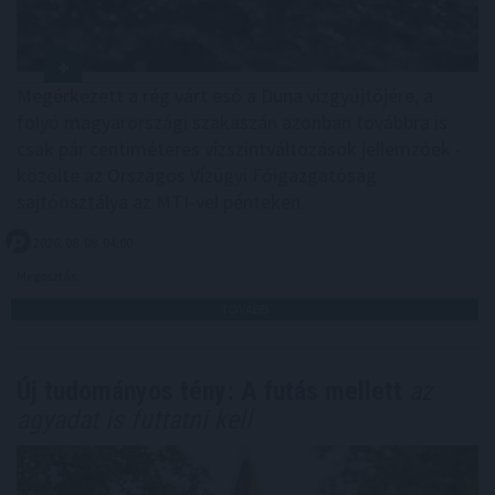
Megérkezett a rég várt eső a Duna vízgyűjtőjére, a
folyó magyarországi szakaszán azonban továbbra is
csak pár centiméteres vízszintváltozások jellemzőek -
közölte az Országos Vízügyi Főigazgatóság
sajtóosztálya az MTI-vel pénteken.
2026. 08. 08. 04:00
Megosztás:
TOVÁBB
Új tudományos tény: A futás mellett
az
agyadat is futtatni kell