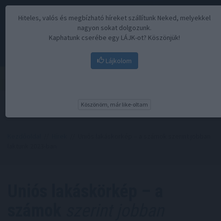
Hiteles, valós és megbízható híreket szállítunk Neked, melyekkel
nagyon sokat dolgozunk.
Kaphatunk cserébe egy LÁJK-ot? Köszönjük!
Lájkolom
Menü
Köszönöm, már like-oltam
Kezdőoldal
//
Hírek
// Uniós lakáskörkép – a számok szerint jobban
laktunk 2023-ban
Uniós lakáskörkép – a
számok
szerint jobban