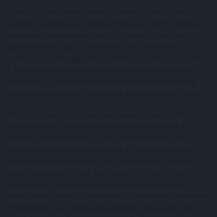
Ezen átlagoknál többet mutat a lakhatás minőségéről az a
statisztika, amely azt vizsgálja, hogy az emberek mekkora
hányada él számára nem megfelelő méretű – túlzsúfolt,
vagy túlzottan tágas – otthonban. Uniós léptékben
csökkent a zsúfoltság 2010 és 2023 között (19,1% → 16,8%).
E mutató javulásával tavaly Magyarország is átlépett egy
küszöböt: az 1,4 százalékpontos éves csökkenés nyomán
már az uniós átlagnál is kedvezőbb a hazai helyzet (15,6%).
A túlzottan tágas otthonok arányának csökkentésében
azonban uniós szinten nem látszik javuló tendencia. Ez a
mutató 2010 óta stabilan 32-34 százalék közötti, ami a
lakásmobilitás gyengeségeire utal, s további társadalmi
problémák forrásává válhat. Az „alullakottság” ugyanis
klasszikusan abból fakad, hogy a szülők – miután a gyerekeik
elköltöztek – továbbra is a számukra immár túl nagy, s
emiatt nehezebben is fenntartható otthonokban maradnak.
E tekintetben a kontinentális kép igen szélsőséges: négy