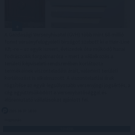
A Gazdasági Versenyhivatal (GVH) több mint 68 millió
forint versenyfelügyeleti bírságot szabott ki a Hair-Line
Kft.-re – az egyik ismert, évtizedek óta működő hazai
fodrászcikk forgalmazóra – mert a vállalkozás a
területi képviseleti rendszerében korlátozta
termékeinek viszonteladási árait, valamint területi
korlátozást is alkalmazott. A viszonteladási árak
rögzítése az egyik legsúlyosabb versenyjogi jogsértés, a
cég együttműködött a versenyhatósággal és
előremutató vállalásokat ajánlott fel.
2026. 08. 07. 18:00
Megosztás:
TOVÁBB