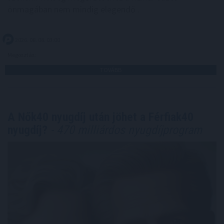
önmagában nem mindig elegendő .
2026. 08. 08. 03:00
Megosztás:
TOVÁBB
A Nők40 nyugdíj után jöhet a Férfiak40
nyugdíj?
- 470 milliárdos nyugdíjprogram