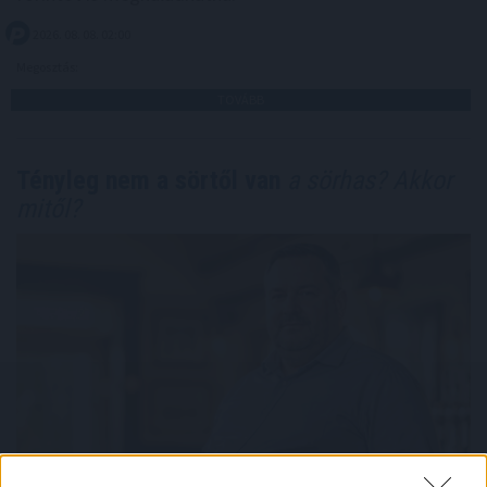
2026. 08. 08. 02:00
Megosztás:
TOVÁBB
Tényleg nem a sörtől van
a sörhas? Akkor
mitől?