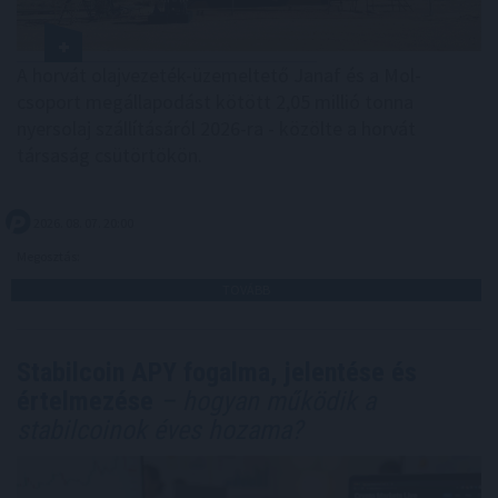
A horvát olajvezeték-üzemeltető Janaf és a Mol-
csoport megállapodást kötött 2,05 millió tonna
nyersolaj szállításáról 2026-ra - közölte a horvát
társaság csütörtökön.
2026. 08. 07. 20:00
Megosztás:
TOVÁBB
Stabilcoin APY fogalma, jelentése és
értelmezése
– hogyan működik a
stabilcoinok éves hozama?