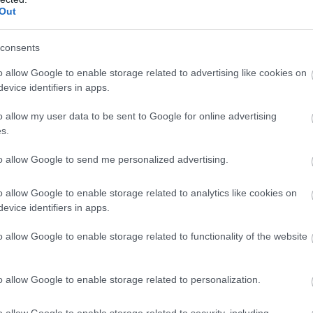
. Kevesebben tudják azonban, hogy a szellemi fittség
Out
ez a fizikai edzés önmagában nem mindig elegendő
consents
o allow Google to enable storage related to advertising like cookies on
3:00
Megosztás:
TOVÁBB
evice identifiers in apps.
o allow my user data to be sent to Google for online advertising
s.
to allow Google to send me personalized advertising.
k40 nyugdíj?
- 470 milliárdos
o allow Google to enable storage related to analytics like cookies on
evice identifiers in apps.
zámára is megnyitott, negyven év jogosultsági idő
o allow Google to enable storage related to functionality of the website
e vehető nyugdíj első pillantásra méltányos
nek tűnhet. A háttérben meghúzódó pénzügyi
yek azonban súlyosak lehetnek: Farkas András
o allow Google to enable storage related to personalization.
értő szerint egy ilyen rendszer éves költsége
o allow Google to enable storage related to security, including