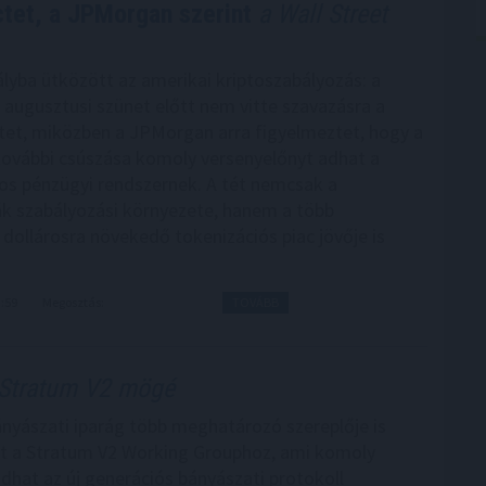
tet, a JPMorgan szerint
a Wall Street
lyba ütközött az amerikai kriptoszabályozás: a
 augusztusi szünet előtt nem vitte szavazásra a
et, miközben a JPMorgan arra figyelmeztet, hogy a
további csúszása komoly versenyelőnyt adhat a
s pénzügyi rendszernek. A tét nemcsak a
ák szabályozási környezete, hanem a több
 dollárosra növekedő tokenizációs piac jövője is
3:59
Megosztás:
TOVÁBB
Stratum V2 mögé
ányászati iparág több meghatározó szereplője is
t a Stratum V2 Working Grouphoz, ami komoly
adhat az új generációs bányászati protokoll