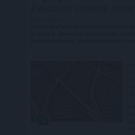
kaposvári vonatok mene
2025. 03. 30. 09:00
Folytatódik a Ferencváros és Kelenföld állomás kö
április 30-ig - jellemzően hétköznapokon - módosul
járatok menetrendje - közölte a Mávinform a Face
A t
szám
ápri
Hús
vág
Az 
Kel
sza
men