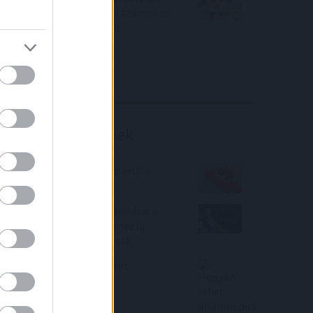
piaci konszenzus feletti számokat
közölt a tőzsdei vállalat
4IG elemzés
Richter elemzés
Befektetési tippek
Félelmetes! 10%-hoz közelít a
lakáshitelek kamata
Kriptórészvények szárnyalása: a
kamatcsökkentés reménye új
lendületet adott a piacnak
Hogyan lehet állampapírt
vásárolni?