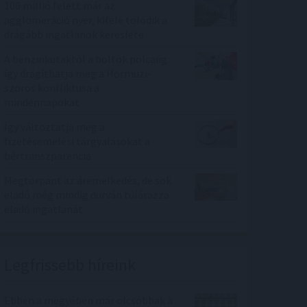
100 millió felett már az
agglomeráció nyer, kifelé tolódik a
drágább ingatlanok kereslete
A benzinkutaktól a boltok polcaiig:
így drágíthatja meg a Hormuzi-
szoros konfliktusa a
mindennapokat
Így változtatja meg a
fizetésemelési tárgyalásokat a
bértranszparencia
Megtorpant az áremelkedés, de sok
eladó még mindig durván túlárazza
eladó ingatlanát
Legfrissebb híreink
Ebben a megyében már olcsóbbak a