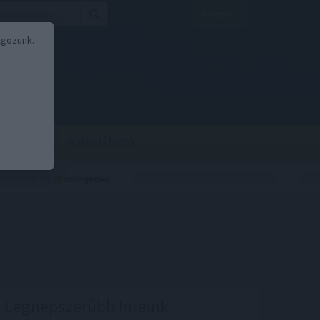
Belépés
lgozunk.
BOR
BIRS
Kalkulátorok
Legnépszerűbb híreink