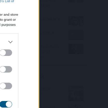
B’s List of
Street viheti el a tokenizációs
boomot
er and store
Nagy Bitcoin-bányászok álltak be a
to grant or
Stratum V2 mögé
ed purposes
Évtizedes mélyponton a magyar
infláció
Magyar Péter: stabil Magyarország
energiaellátása, de drámai az
Orbán-kormány öröksége
Friss elemzéseink
Fokozatos kamatcsökkentést
támogatnak az amerikai
jegybankárok
Örülhetnek a Richter befektetők -