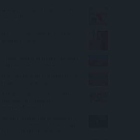
Hőkupola bezárult: bajban a klímát
használók is
Mit tesz az agyaddal, ha minden nap
ugyanazt csinálod?
A Duna Paksnál az elmúlt 24 órában
négy centimétert emelkedett
Még Paks kiesését is áthidalhatná a
megfelelő energiatárolás
A magyar vegyipar csaknem 200
megawattal csökkentette
energiafelhasználását
Durvul a verseny: nullás díjakat és
százezer forintnál is többet ér egy
új céges ügyfél a bankoknak