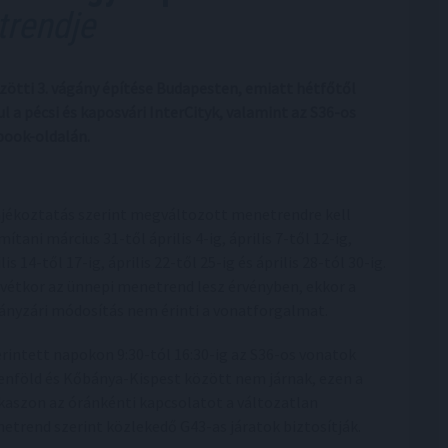
trendje
zötti 3. vágány építése Budapesten, emiatt hétfőtől
 a pécsi és kaposvári InterCityk, valamint az S36-os
book-oldalán.
ájékoztatás szerint megváltozott menetrendre kell
ítani március 31-től április 4-ig, április 7-től 12-ig,
lis 14-től 17-ig, április 22-től 25-ig és április 28-tól 30-ig.
vétkor az ünnepi menetrend lesz érvényben, ekkor a
ányzári módosítás nem érinti a vonatforgalmat.
érintett napokon 9:30-tól 16:30-ig az S36-os vonatok
enföld és Kőbánya-Kispest között nem járnak, ezen a
kaszon az óránkénti kapcsolatot a változatlan
etrend szerint közlekedő G43-as járatok biztosítják.