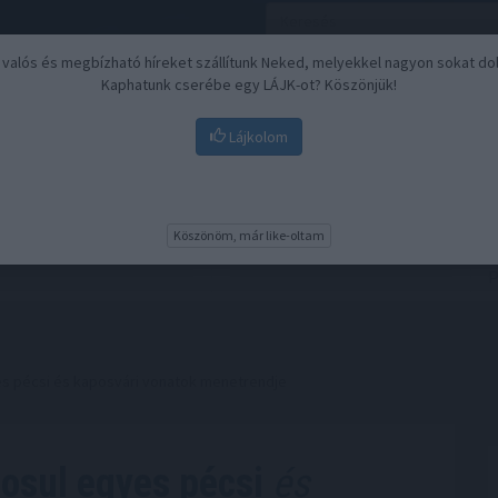
, valós és megbízható híreket szállítunk Neked, melyekkel nagyon sokat do
Kaphatunk cserébe egy LÁJK-ot? Köszönjük!
Lájkolom
Nyugdíj
Biztosítási befektetések
BU
Köszönöm, már like-oltam
s pécsi és kaposvári vonatok menetrendje
osul egyes pécsi
és