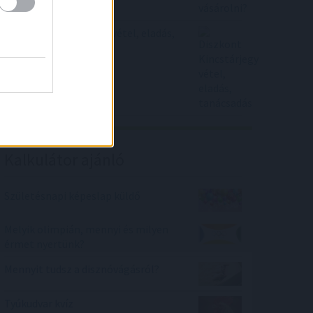
Diszkont Kincstárjegy vétel, eladás,
tanácsadás
Kalkulátor ajánló
Születésnapi képeslap küldő
Melyik olimpián, mennyi és milyen
érmet nyertünk?
Mennyit tudsz a disznóvágásról?
Tyúkudvar kvíz