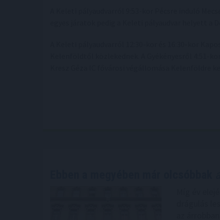
A Keleti pályaudvarról 9:53-kor Pécsre induló Mec
egyes járatok pedig a Keleti pályaudvar helyett a D
A Keleti pályaudvarról 12:30-kor és 16:30-kor Kapo
Kelenföldtől közlekednek. A Gyékényesről 4:51-kor
Kresz Géza IC fővárosi végállomása Kelenföldre ker
Ebben a megyében már olcsóbbak
a
Míg év elejé
drágulás le
az árrobban