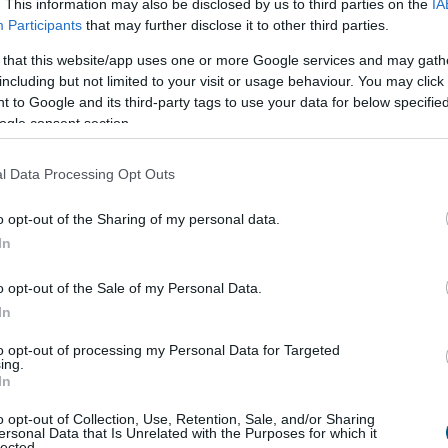
. This information may also be disclosed by us to third parties on the
IA
zésügyi és Mezőgazdasági Szervezete (FAO).
Participants
that may further disclose it to other third parties.
5:00
Megosztás:
TOVÁBB
 that this website/app uses one or more Google services and may gath
including but not limited to your visit or usage behaviour. You may click 
 to Google and its third-party tags to use your data for below specifi
őjére
ogle consent section.
 a rég várt eső a Duna vízgyűjtőjére, a folyó
l Data Processing Opt Outs
gi szakaszán azonban továbbra is csak pár
s vízszintváltozások jellemzőek - közölte az
o opt-out of the Sharing of my personal data.
zügyi Főigazgatóság sajtóosztálya az MTI-vel
In
o opt-out of the Sale of my Personal Data.
4:00
Megosztás:
TOVÁBB
In
to opt-out of processing my Personal Data for Targeted
ing.
In
t
az agyadat is futtatni kell
o opt-out of Collection, Use, Retention, Sale, and/or Sharing
hogy a rendszeres mozgás védi a szív- és
ersonal Data that Is Unrelated with the Purposes for which it
lected.