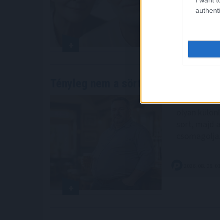
jelenlegi ér
authenti
meghaladha
2026. 08. 08. 0
Tényleg nem a sörtől van
a sörhas? 
A sörhas el
olyan külön
sört, majd 
csomagolja
2026. 08. 08. 0