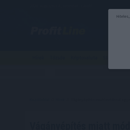
2026. augusztus 8., szombat - László
Hiteles
Hírek
Tőzsde
Kriptovaluta
Stabilcoin
Kezdőoldal
//
Hírek
// Vágányépítés miatt módosul egye
Vágányépítés miatt mód