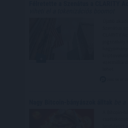
Félretette a Szenátus a CLARITY Ac
viheti el a tokenizációs boomot
Újabb akadá
Szenátus az
CLARITY Act
jogszabály 
hagyományo
kriptovalut
ezermilliárd
lehet.
2026. 08. 07. 2
Nagy Bitcoin-bányászok álltak
be a 
A Bitcoin-b
csatlakozot
lendületet 