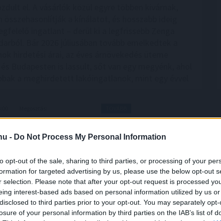
zdult el. A vásárlók közül egyre többen kivárnak,
 összehasonlítják a kínálatot, és hosszabb ideig
gfelelő ingatlant – derül ki a legfrissebb Zenga
darból. Bár 2026 júliusában tovább emelkedtek a
nok hirdetési árai, az éves árnövekedés üteme
és Budapesten is lassult, sőt van egy megyénk, ahol
bak a meghirdetett lakóingatlanok, mint egy évvel
6:00
Megosztás:
TOVÁBB
.hu -
Do Not Process My Personal Information
xe az időjárási,
energiapiaci és
to opt-out of the sale, sharing to third parties, or processing of your per
formation for targeted advertising by us, please use the below opt-out s
iszer-alapanyagárainak referenciamutatója enyhén
r selection. Please note that after your opt-out request is processed y
júliusban, mivel a közelmúltbeli hőhullámok és az
eing interest-based ads based on personal information utilized by us or
on tapasztalható dinamikák felnyomták a
disclosed to third parties prior to your opt-out. You may separately opt-
 a növényi olajok és a cukor árát – adta hírül az
losure of your personal information by third parties on the IAB’s list of