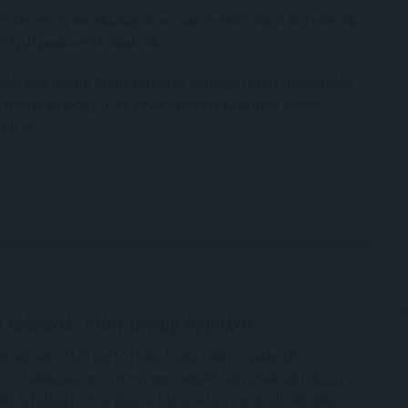
sek InterCity munkanapokon csak Kelenföldtől közlekedik,
éli pályaudvarról indulnak.
svár felé induló Rippl-Rónai és Somogy InterCityk csupán
 induló Somogy IC és a Kaposvárról 12 órakor induló
ül át.
 lakások, mint tavaly ilyenkor
n sokan attól tartottak, hogy idén is jelentős
sz a lakáspiacon, mostanra egyértelművé vált, hogy
ás kifulladt, és a piac a fokozatos normalizálódás